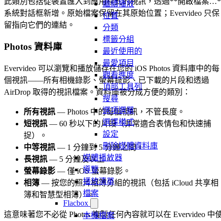
此類別包括從裝置匯入到應用程式的視訊，透過**開啟檔案…*
繼續播放
系統對話框新增。原始檔案保留在其原始位置；Evervideo 只保
位置
留指向它們的連結。
分類
標籤分組
Photos 資料庫
最近使用的
最愛項目
Evervideo 可以瀏覽和播放儲存在您的 iOS Photos 資料庫中的每
觀看進度
個視訊——所有相機錄影、螢幕錄影、已下載的片段和透過
頂部工具列
AirDrop 取得的視訊檔案。資料庫被分成方便的類別：
搜尋
選項選單
所有視訊
— Photos 中的每個視訊，不管長度。
選擇模式
短視訊
— 60 秒以下的片段（非常適合表情包和快速捕
設定
捉）。
刪除媒體資料庫
中等視訊
— 1 分鐘到 5 分鐘之間。
媒體播放器
長視訊
— 5 分鐘及以上。
導覽
螢幕錄影
— 僅 iOS 螢幕錄影。
播放清單
相簿
— 按您的照片相簿分組的視訊（包括 iCloud 共享相
檔案
簿和智慧型相簿）。
Flacbox
這意味著您不必從 Photos 複製任何內容就可以在 Evervideo 中
本機檔案