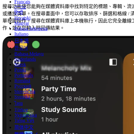
Français
搜尋功能使您能夠在媒體資料庫中找到特定的標題、專輯、流
עברית
हिन्दी
或播放清單。在搜尋畫面中，您可以存取排序、篩選和格線 / 
Hrvatski
單視圖操作。搜尋在媒體資料庫上本機執行，因此它完全離線
Magyar
作，並在您輸入時回傳結果。
Bahasa Indonesia
Italiano
日本語
한국어
Bahasa Melayu
Nederlands
Norsk
Polski
Português
Română
Русский
Slovenčina
Svenska
ไทย
Türkçe
Українська
Tiếng Việt
简体中文