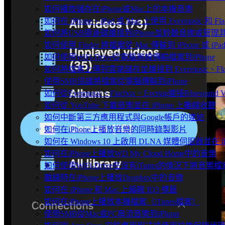
如何播放儲存在iPhone或Mac上的本機音樂
如何在 iPhone、iPad 或 Mac 上使用 Evermusic 和 
如何將USB隨身碟連接到iPhone並聆聽音樂或管理
如何使用 Finder 將檔案從 Mac 傳輸到 iPhone 或 iPa
如何使用WiFi-Drive從電腦無線傳輸檔案到iPhone
如何將檔案上傳到雲端儲存並連接到 Evermusic、Flacbo
使用SMB協議將檔案從電腦傳輸到iPhone
如何從Evermusic、Flacbox、Evertag連接Bluesou
如何從 YouTube 下載音樂並在 iPhone 上離線收聽
如何中斷第三方應用程式與Google帳戶的連結
如何在iPhone上播放音樂的同時錄製影片
如何在 Windows 10 上啟用 DLNA 媒體伺服器並在 
如何在iPhone上播放WD My Cloud Home中的音樂
如何使用WiFi-Drive在沒有iTunes的情況下將音樂檔
離線時在iPhone上播放Dropbox中的音樂
如何在 iPhone 和 Mac 上編輯 ID3 標籤
如何在iPhone上播放本機檔案（iTunes檔案）
使用SMB從Mac或PC串流音樂到iPhone