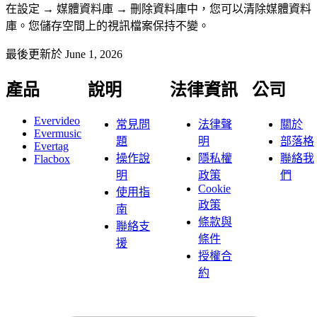
在設定 → 媒體資料庫 → 刪除資料庫中，您可以清除媒體資料
庫。您儲存空間上的視訊檔案保持不變。
最後更新於
June 1, 2026
產品
說明
法律資訊
公司
Evervideo
常見問
法律聲
關於
Evermusic
題
明
部落格
Evertag
操作說
隱私權
聯絡我
Flacbox
明
政策
們
Cookie
使用指
政策
南
條款與
聯絡支
條件
援
授權合
約