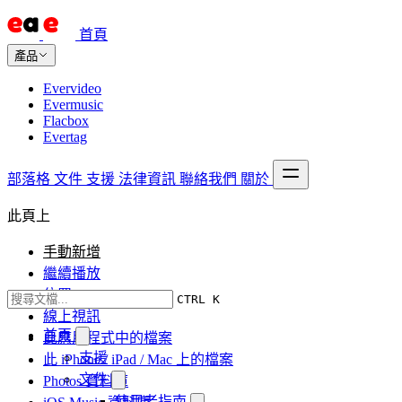
首頁
產品
Evervideo
Evermusic
Flacbox
Evertag
部落格
文件
支援
法律資訊
聯絡我們
關於
此頁上
手動新增
繼續播放
位置
CTRL K
線上視訊
首頁
此應用程式中的檔案
支援
此 iPhone / iPad / Mac 上的檔案
文件
Photos 資料庫
使用者指南