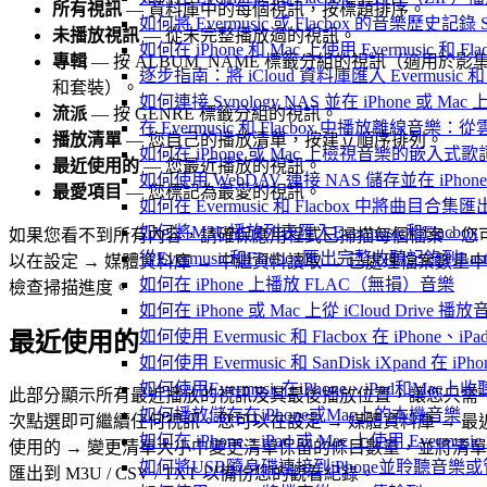
所有視訊
— 資料庫中的每個視訊，按標題排序。
如何將 Evermusic 或 Flacbox 的音樂歷史記錄 Scro
未播放視訊
— 從未完整播放過的視訊。
如何在 iPhone 和 Mac 上使用 Evermusic 和
專輯
— 按 ALBUM_NAME 標籤分組的視訊（適用於影
逐步指南：將 iCloud 資料庫匯入 Evermusic 和 F
和套裝）。
如何連接 Synology NAS 並在 iPhone 或 Ma
流派
— 按 GENRE 標籤分組的視訊。
在 Evermusic 和 Flacbox 中播放離線
播放清單
— 您自己的播放清單，按建立順序排列。
如何在 iPhone 或 Mac 上檢視音樂的嵌入式
最近使用的
— 您最近播放的視訊。
如何使用 WebDAV 連接 NAS 儲存並在 iPhon
最愛項目
— 您標記為最愛的視訊。
如何在 Evermusic 和 Flacbox 中將曲目合集匯
如何將M3U播放列表匯入Evermusic和Flacbox
如果您看不到所有內容，請確保應用程式已掃描每個檔案。您
從Evermusic和Flacbox匯出完整收聽記錄到Last
以在設定 → 媒體資料庫 → 中繼資料讀取 → 已處理檔案數量中
如何在 iPhone 上播放 FLAC（無損）音樂
檢查掃描進度。
如何在 iPhone 或 Mac 上從 iCloud Drive 播
如何使用 Evermusic 和 Flacbox 在 iPho
最近使用的
如何使用 Evermusic 和 SanDisk iXpand 在
如何使用Evermusic在iPhone、iPad和Mac
此部分顯示所有最近播放的視訊及其最後播放位置，讓您只需
如何播放儲存在iPhone或Mac上的本機音樂
次點選即可繼續任何視訊。您可以在設定 → 媒體資料庫 → 最
如何在 iPhone、iPad 或 Mac 上使用 Evermus
使用的 → 變更清單大小中變更清單保留的條目數量，並將清單
如何將USB隨身碟連接到iPhone並聆聽音樂
匯出到 M3U / CSV / TXT 以備份您的觀看紀錄。