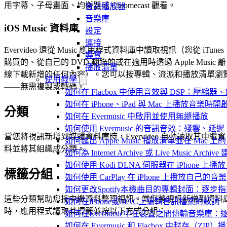
用字幕、子母畫面、均衡器或 Chromecast 觀看。
音訊播放器
音樂庫
iOS Music 資料庫
設定
連接
Evervideo 還從 Music 應用程式資料庫中讀取視訊（您從 iTunes
導覽
購買的、從自己的 DVD 翻錄的或在適用時透過 Apple Music 離
播放清單
線下載新增的任何內容）。您可以按專輯、流派和播放清單瀏
使用教學
——無需複製或轉碼。
如何在 Flacbox 中使用音效與 DSP：壓縮器、F
如何在 iPhone、iPad 與 Mac 上播放音樂
分類
如何在 Evermusic 中啟用並使用無縫播放
如何使用 Evermusic 的音訊音效：殘響
當您將視訊新增到媒體資料庫時，Evervideo 自動讀取其中繼資
如何匯出 Apple Music 播放清單並在 Mac 上的 
料並將其組織成分類。
如何為 Internet Archive 或 Live Music Arch
如何使用 Kodi DLNA 伺服器在 iPhone 上播放 Mac
標籤分組
如何使用 CarPlay 在 iPhone 上播放自己的音樂
如何更改Spotify本機曲目的專輯封面：逐
這些分類幫助您按中繼資料整理視訊。當您將視訊新增到資料
如何在iPhone或MAC上編輯音訊檔案的歌詞
時，應用程式讀取其標籤並按以下方式分組：
如何在Evermusic中在裝置之間傳輸音樂庫：
如何在 Evermusic 和 Flacbox 中封