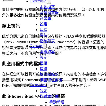
Evermusic
本地檔案
資料庫中的所有視訊都按來源類型方便地分組。您可以使用右
音訊播放器
角的
更多操作
按鈕並選擇
篩選
來按位置篩選視訊。
音樂庫
設定
線上視訊
連接
導航
此部分顯示來自已連線雲端儲存服務、NAS 共享和媒體伺服器
播放列表
（Plex / Jellyfin / Emby / Subsonic / Navidrome）的視訊。這裡的
Evertag
視訊是按需串流的；在您明確下載它們或為包含資料夾啟用離
本機檔案
模式之前，不會佔用本機儲存空間。
設定
連接
此應用程式中的檔案
導航
在這裡您可以找到可離線播放的視訊，來自您的本機檔案。這
標籤編輯器
括應用程式
Documents
目錄中的檔案——您下載的、透過 Wi-F
標籤欄位對應
Evervideo
Drive 傳輸的或透過 Finder 檔案共享匯入的任何內容。
設定
此 iPhone / iPad / Mac 上的檔案
媒體資料庫
手動新增