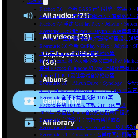
部落格
Flacbox 7.6：全新 BASS 音訊引擎、效果
Evermusic 8.7：真正的無縫播放、音訊
Flacbox 7.4:重建 CarPlay,Plex、Jellyfin、Su
Evervideo 1.7:全新 Plex、Jellyfin、雲端
Evertag 4.2:全新雲端連線,標籤編輯器設定詳
Evermusic 8.6:全新 CarPlay、Plex、Jelly
2026年 iPhone 最佳雲端音樂播放器
使用 OpenAI 將 Wix 部落格文章匯出為 Markd
使用 Flacbox 在 iPhone 和 Mac 上播放無損 FL
iPhone 和 iPad 最佳雲端音樂播放器
Evermusic 6.8：Aliyun Drive、Synology
Setapp Mobile 上的 Evermusic Pro：iOS 雲端
Evermusic 全球下載量突破 1100 萬
Flacbox 達到 100 萬次下載：Hi-Res 音訊
2025年5款最佳iPhone音樂播放器應用程式
Evermusic 宣傳影片：雲端音樂播放器
Evermusic 3.6：CarPlay、VoiceOver 及更多功
Evermusic 3.1：Crossfade、音樂庫同步與備份