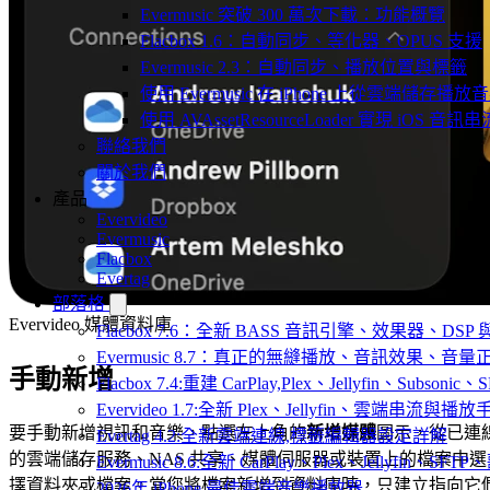
Evermusic 突破 300 萬次下載：功能概覽
Flacbox 1.6：自動同步、等化器、OPUS 支援
Evermusic 2.3：自動同步、播放位置與標籤
使用 Evermusic 在 iPhone 上從雲端儲存播放
使用 AVAssetResourceLoader 實現 iOS 音
聯絡我們
關於我們
產品
Evervideo
Evermusic
Flacbox
Evertag
部落格
Evervideo 媒體資料庫
Flacbox 7.6：全新 BASS 音訊引擎、效果器、D
Evermusic 8.7：真正的無縫播放、音訊效果、
手動新增
Flacbox 7.4:重建 CarPlay,Plex、Jellyfin、Subsoni
Evervideo 1.7:全新 Plex、Jellyfin、雲端串流與播
要手動新增視訊和音樂，點選左上角的
新增媒體
圖示，從已連
Evertag 4.2:全新雲端連線,標籤編輯器設定詳解
的雲端儲存服務、NAS 共享、媒體伺服器或裝置上的檔案中選
Evermusic 8.6:全新 CarPlay、Plex、Jellyfin、S
擇資料夾或檔案。當您將檔案新增到資料庫時，只建立指向它
2026年 iPhone 最佳雲端音樂播放器