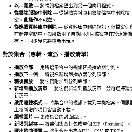
以…開啟
— 將視訊檔案匯出到另一個應用程式。
從雲端服務中刪除
— 從媒體資料庫和雲端儲存中刪除檔
案。
此操作不可逆。
從媒體資料庫中刪除
— 從資料庫中刪除視訊，但檔案保
在儲存空間中。如果啟用了自動同步且檔案存在於遠端儲
存上，同步後它將重新出現。
對於集合（專輯、流派、播放清單）
播放全部
— 用所選集合中的視訊替換播放器佇列。
播放下一個
— 將視訊新增到播放器佇列頂部。
稍後播放
— 將它們附加到佇列底部。
新增到播放清單
— 將它們新增到播放清單，並可選擇建
新清單。
啟用離線模式
— 將集合中的視訊下載到本機檔案。伺服
上新新增的項目會自動下載。
編輯圖片
— 更改集合的封面圖片。
新增到封存
— 將整個集合打包成單個 ZIP（Premium）。
匯出歌曲清單
— 將集合匯出為 M3U、CSV 或 TXT。