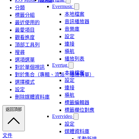
iOS Music 資料庫
Evermusic
分類
本地檔案
標籤分組
音訊播放器
最近使用的
音樂庫
最愛項目
設定
觀看進度
連接
頂部工具列
導航
搜尋
播放列表
選項選單
Evertag
對於單個視訊
本機檔案
對於集合（專輯、流派、播放清單）
設定
選擇模式
連接
設定
導航
刪除媒體資料庫
標籤編輯器
返回頂部
標籤欄位對應
Evervideo
設定
媒體資料庫
文件
手動新增