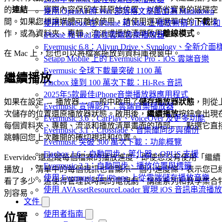
的
連結
——實際內容保留在其原始位置，以節省寶貴的磁碟空
使用 OpenAI 將 Wix 部落格文章匯出為 Markdown
間。如果您想讓媒體可離線使用，請使用選項選單中的
下載
操
使用 Flacbox 在 iPhone 和 Mac 上播放無損 FLAC 和
作，或為資料夾、專輯、流派或播放清單啟用
離線模式
。
iPhone 和 iPad 最佳雲端音樂播放器
Evermusic 6.8：Aliyun Drive、Synology、全新介
在 Mac 上，您也可以將檔案拖放到資料庫視窗中。
Setapp Mobile 上的 Evermusic Pro：iOS 雲端音樂
Evermusic 全球下載量突破 1100 萬
繼續播放
Flacbox 達到 100 萬次下載：Hi-Res 音訊
2025年5款最佳iPhone音樂播放器應用程式
如果在設定 → 播放器 → 一般中啟用了
儲存播放器狀態
，則從
Evermusic 宣傳影片：雲端音樂播放器
次儲存的位置還原播放器狀態。啟用後，
繼續播放
按鈕會出現
Evermusic 3.6：CarPlay、VoiceOver 及更多功能
每個資料夾、專輯、流派和播放清單畫面的頂部——點選它直
Evermusic 3.1：Crossfade、音樂庫同步與備份
跳轉回您上次離開的確切視訊和位置。
Evermusic 突破 300 萬次下載：功能概覽
Flacbox 1.6：自動同步、等化器、OPUS 支援
Evervideo 還追蹤每個檔案的播放進度，即使您沒有使用「繼續
Evermusic 2.3：自動同步、播放位置與標籤
播放」，清單中的每個視訊也會顯示一個小進度條，表示您已
使用 Evermusic 在 iPhone 上從雲端儲存播放音樂
看了多少。這使得管理長時間的電視劇、講座系列和教學集合
使用 AVAssetResourceLoader 實現 iOS 音訊串流播放
別容易。
文件
使用者指南
位置