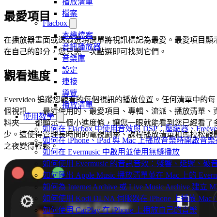
播放清單
檔案
最愛項目
Flacbox
本機檔案
在播放器畫面或透過選項選單將視訊標記為最愛。最愛項目顯
音訊播放器
在自己的部分，您只需一次點選即可找到它們。
音樂庫
設定
觀看進度
連接
導覽
Evervideo 追蹤您觀看的每個視訊的播放位置。任何清單中的每
播放清單
個視訊——最近使用的、最愛項目、專輯、流派、播放清單、
使用教學
料夾——都顯示一個小進度條，讓您一眼就能看到您已經看了
如何在 Flacbox 中使用音效與 DSP：壓縮器、Freev
少。這使得管理長時間的電視劇季、課程播放清單和馬拉松觀
如何在 iPhone、iPad 與 Mac 上播放音樂時開啟
之夜變得輕鬆。
如何在 Evermusic 中啟用並使用無縫播放
如何使用 Evermusic 的音訊音效：殘響、延遲
如何匯出 Apple Music 播放清單並在 Mac 上的 Ever
如何為 Internet Archive 或 Live Music Archive 
如何使用 Kodi DLNA 伺服器在 iPhone 上播放 Mac / P
如何使用 CarPlay 在 iPhone 上播放自己的音樂