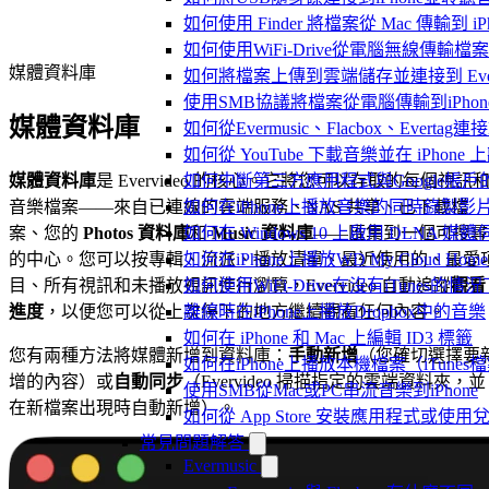
如何使用 Finder 將檔案從 Mac 傳輸到 iPho
如何使用WiFi-Drive從電腦無線傳輸檔案到
媒體資料庫
如何將檔案上傳到雲端儲存並連接到 Evermusic
使用SMB協議將檔案從電腦傳輸到iPhon
媒體資料庫
如何從Evermusic、Flacbox、Evertag
如何從 YouTube 下載音樂並在 iPhone
媒體資料庫
是 Evervideo 的核心。它將您可以存取的每個視訊
如何中斷第三方應用程式與Google帳戶
音樂檔案——來自已連線的雲端服務、NAS 共享、已下載檔
如何在iPhone上播放音樂的同時錄製影
案、您的
Photos 資料庫
和
Music 資料庫
——匯集到一個可搜尋
如何在 Windows 10 上啟用 DLNA 媒
的中心。您可以按專輯、流派、播放清單、最近使用的、最愛
如何在iPhone上播放WD My Cloud Ho
目、所有視訊和未播放視訊進行瀏覽，Evervideo 自動追蹤
觀看
如何使用WiFi-Drive在沒有iTunes的
進度
，以便您可以從上次停下的地方繼續觀看任何內容。
離線時在iPhone上播放Dropbox中的音樂
如何在 iPhone 和 Mac 上編輯 ID3 標籤
您有兩種方法將媒體新增到資料庫：
手動新增
（您確切選擇要
如何在iPhone上播放本機檔案（iTunes
增的內容）或
自動同步
（Evervideo 掃描指定的雲端資料夾，並
使用SMB從Mac或PC串流音樂到iPhone
在新檔案出現時自動新增）。
如何從 App Store 安裝應用程式或
常見問題解答
Evermusic