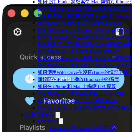
如何使用 Finder 將檔案從 Mac 傳輸到 iPhone 或
如何使用WiFi-Drive從電腦無線傳輸檔案到iPho
如何將檔案上傳到雲端儲存並連接到 Evermusic、Fla
使用SMB協議將檔案從電腦傳輸到iPhone
如何從Evermusic、Flacbox、Evertag連接Blu
如何從 YouTube 下載音樂並在 iPhone 上離線
如何中斷第三方應用程式與Google帳戶的連結
如何在iPhone上播放音樂的同時錄製影片
如何在 Windows 10 上啟用 DLNA 媒體伺服器
如何在iPhone上播放WD My Cloud Home中
如何使用WiFi-Drive在沒有iTunes的情況下
離線時在iPhone上播放Dropbox中的音樂
如何在 iPhone 和 Mac 上編輯 ID3 標籤
如何在iPhone上播放本機檔案（iTunes檔案）
使用SMB從Mac或PC串流音樂到iPhone
如何從 App Store 安裝應用程式或使用兌
常見問題解答
Evermusic
Evermusic 與 Flacbox 有什麼不同