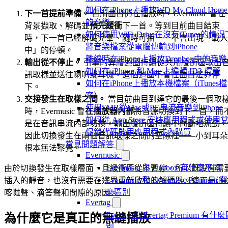
如何在iPhone上播放WD My Cloud Hom
下一首提前準備。
目前曲目仍在播放時，Evermusic 會在
的音樂
背景擷取、解碼並
預先緩衝
下一首。等到目前曲目結束
如何使用WiFi-Drive在沒有iTunes的情況
時，下一首已經解碼完畢、隨時可播——不會出現「載入
將音樂檔案從電腦傳輸到iPhone
中」的停頓。
離線時在iPhone上播放Dropbox中的音樂
輸出從不停止。
引擎的算繪迴圈持續從共用緩衝區取出
如何在 iPhone 和 Mac 上編輯 ID3 標籤
訊取樣並送往喇叭或耳機。這個迴圈不會在曲目邊界停
如何在iPhone上播放本機檔案（iTunes檔
下。
案）
交接發生在取樣之間。
當目前曲目到達它的最後一個取
使用SMB從Mac或PC串流音樂到iPhone
時，Evermusic 會
在播放器內部
將音源切換到下一首，而
如何從 App Store 安裝應用程式或使用
是在音訊串流內部切換。輸出緩衝區持續不間斷地流動，
促銷代碼啟用應用程式內購買
因此切換發生在兩個音訊取樣之間的空隙裡——小到耳朵
常見問題解答
根本無法察覺。
Evermusic
Evermusic 與 Flacbox 有什麼不同
由於切換發生在取樣層面、且緩衝區從不暫停，所以既沒有需
Evermusic 和 Evermusic Premium 
插入的靜音，也沒有需要在邊界重新啟動的解碼器。這正是消
麼區別
喀噠聲、滴答聲和間隙的原因。
Evertag
Evertag 和 Evertag Premium 有什
為什麼它是真正的無縫播放
別