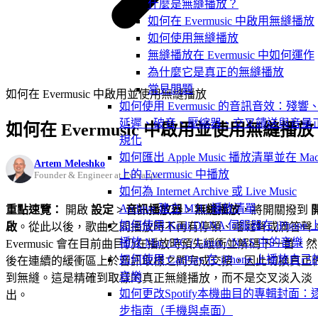
什麼是無縫播放？
如何在 Evermusic 中啟用無縫播放
如何使用無縫播放
無縫播放在 Evermusic 中如何運作
為什麼它是真正的無縫播放
常見問題
如何在 Evermusic 中啟用並使用無縫播放
如何使用 Evermusic 的音訊音效：殘響
延遲、破音、壓縮器、交叉饋送與音量
如何在 Evermusic 中啟用並使用無縫播放
規化
如何匯出 Apple Music 播放清單並在 Ma
Artem Meleshko
上的 Evermusic 中播放
Founder & Engineer at Everappz
如何為 Internet Archive 或 Live Music
Archive 建立 M3U 播放清單
重點速覽：
開啟
設定 > 音訊播放器 > 無縫播放
，將開關撥到
如何使用 Kodi DLNA 伺服器在 iPhone 
啟
。從此以後，歌曲之間播放時不再有停頓、喀噠聲或滴答聲
播放 Mac / PC / Linux / NAS 中的音樂
Evermusic 會在目前曲目仍在播放時預先緩衝並解碼下一首，然
如何使用 CarPlay 在 iPhone 上播放自己
後在連續的緩衝區上於音訊取樣之間完成交接，因此切換真正
音樂
到無縫。這是精確到取樣的真正無縫播放，而不是交叉淡入淡
如何更改Spotify本機曲目的專輯封面：
出。
步指南（手機與桌面）