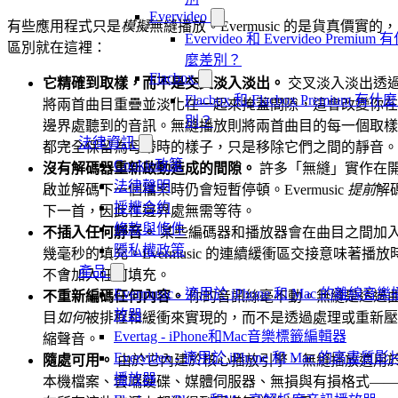
Evervideo
有些應用程式只是
模擬
無縫播放。Evermusic 的是貨真價實的，
Evervideo 和 Evervideo Premium 
區別就在這裡：
麼差別？
Flacbox
它精確到取樣，而不是交叉淡入淡出。
交叉淡入淡出透
Flacbox 和 Flacbox Premium 有什
將兩首曲目重疊並淡化在一起來掩蓋間隙，這會改變你在
別？
邊界處聽到的音訊。無縫播放則將兩首曲目的每一個取樣
法律資訊
都完全保留為母帶時的樣子，只是移除它們之間的靜音。
Cookie政策
沒有解碼器重新啟動造成的間隙。
許多「無縫」實作在
法律聲明
啟並解碼下一個檔案時仍會短暫停頓。Evermusic
提前
解
授權合約
下一首，因此在邊界處無需等待。
條款與條件
不插入任何靜音。
某些編碼器和播放器會在曲目之間加
隱私權政策
幾毫秒的填充。Evermusic 的連續緩衝區交接意味著播放
產品
不會加入任何填充。
Evermusic - 適用於 iPhone 和 Mac 的離線音樂
不重新編碼任何內容。
你的音訊絲毫不動。無縫是透過
放器
目
如何
被排程和緩衝來實現的，而不是透過處理或重新壓
Evertag - iPhone和Mac音樂標籤編輯器
縮聲音。
Evervideo - 適用於 iPhone 和 Mac 的高畫質影
隨處可用。
由於它內建於核心播放引擎，無縫播放適用
播放器
本機檔案、雲端硬碟、媒體伺服器、無損與有損格式——