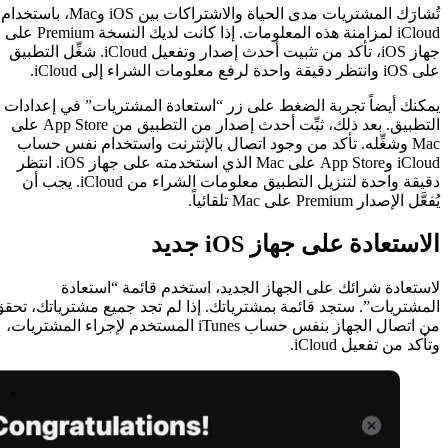
تُشارَك المشتريات مدى الحياة والاشتراكات بين iOS وMac، باستخدام
Evervideo 1.7: Plex وJellyfin والبث السحابي وإيماءات التشغيل
iCloud لمزامنة هذه المعلومات. إذا كانت لديك النسخة Premium على
Evertag 4.2: اتصالات سحابية جديدة وشرح إعدادات محرر العلامات
جهاز iOS، تأكد من تثبيت أحدث إصدار وتفعيل iCloud. شغِّل التطبيق
Evermusic 8.6: تجربة CarPlay جديدة، Plex، Jellyfin، SFTP، وودجت كلمات الأغاني
أفضل مشغلات الموسيقى السحابية 
تصدير مقالات مدونة Wix إلى Markdown باستخدام OpenAI
 زر “استعادة المشتريات” في إعدادات
تشغيل FLAC وDSD بلا فقدان على iPhone وMac مع Flacbox
التطبيق. بعد ذلك، ثبِّت أحدث إصدار من التطبيق من App Store على
أفضل مشغل موسيقى سحابي لأجهز
 اتصال بالإنترنت واستخدام نفس حساب
vermusic 6.8: Aliyun Drive، Synology
iCloud وApp Store على Mac الذي استخدمته على جهاز iOS. انتظر
Evermusic Pro على Setapp Mobile: موسيقى سحابية لـ iOS
دقيقة واحدة لتنزيل التطبيق معلومات الشراء من iCloud. يجب أن
Evermusic يصل إلى 11 مليون تحميل حول العالم
Flacbox يصل إلى مليون تحميل: صوت عالي الدقة
أفضل 5 تطبيقات مشغل موسيقى للآيفون في 2025
فيديو ترويجي لـ Evermusic: مشغل الموسيقى السحابي
Evermusic 3.6: CarPlay وVoiceOver والمزيد
Evermusic 3.1: التلاشي المتقاطع ومزامنة المكتبة والنسخ الاحتياطي
جديد، استخدم قائمة “استعادة
Evermusic يصل إلى 3 ملايين تحميل: نظرة عامة على الميزات
ياتك. إذا لم تجد جميع مشترياتك، تحقق
Flacbox 1.6: مزامنة تلقائية، معادل صوت، دعم OPUS
من اتصال الجهاز بنفس حساب iTunes المستخدم لإجراء المشتريات،
Evermusic 2.3: مزامنة تلقائية وموضع التشغيل والعلامات
بث الموسيقى من التخزين السحابي عل
بث الصوت في iOS باستخدام AVAssetResourceLoader
التوثيق
الأسئلة الشائعة
Evermusic