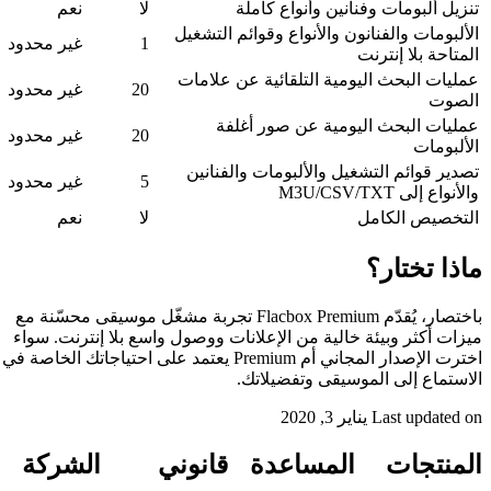
كاملة
لا
نعم
Echo، تسوية مستوى الصوت، والمزيد
قوائم التشغيل
كيفية تشغيل مُصوّر الموسيقى أث
1
غير محدود
ية عن علامات
والتغذية المتقاطعة، وت
20
غير محدود
كيفية تفعيل التشغيل بلا فواص
ر أغلفة
كيفية تصدير قوائم تشغيل Apple Music وتشغيلها في Evermusic على 
20
غير محدود
كيفية إنشاء قائمة تشغيل M3U من Internet Archive أو ive Music Archive
ت والفنانين
5
غير محدود
DLNA
كيفية تشغيل الموسيقى الخاصة بك على e
لا
نعم
وسطح المكتب)
كيفية تعديل كلمات الأغاني لملف
كيفية نقل مكتبة الموسيقى بين الأجهزة ف
باختصار، يُقدّم Flacbox Premium تجربة مشغّل موسيقى محسّنة مع
ونقلها إلى جهاز آخر
علانات ووصول واسع بلا إنترنت. سواء
كيفية إرسال سجل الاستماع من Evermusic أو lacbox
اخترت الإصدار المجاني أم Premium يعتمد على احتياجاتك الخاصة في
دليل خطوة بخطوة: استيراد مكتبة iCloud الخاصة بك إلى 
اتك.
Mac
كيفية توصيل Synology NAS والاستماع إلى الموسيقى على iPhone أو Mac
ة
قانوني
الشركة
إلى الملفات المحلية