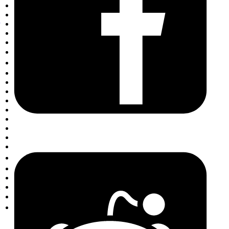
हिन्दी
Hrvatski
Magyar
Bahasa Indonesia
Italiano
日本語
한국어
Bahasa Melayu
Nederlands
Norsk
Polski
Português
Română
Русский
Slovenčina
Svenska
ไทย
Türkçe
Українська
Tiếng Việt
简体中文
繁體中文