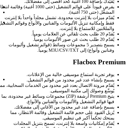
سياسة ملفات تعريف الار
يفرض قيوداً على قوائم التشغيل (حتى 1000 أغنية) وقائمة انتظار
اتصل بنا
من نحن
حدودة، تشمل مجلداً واحداً بلا إنترنت
الأسئلة الشائعة
ومات والفنانين والأنواع وقوائم التشغيل
Evermusic
نترنت.
ما الفرق بين Evermusic و Flacbox
ما الفرق بين Evermusic وEvermusic Premium
ر 5 مجموعات وسائط (قوائم تشغيل وألبومات
Evertag
ما الفرق بين Evertag وEvertag Premium
Evervideo
ما الفرق بين Evervideo وEvervideo Premium؟
Flacbox
ما الفرق بين Flacbox وFlacbox Premium؟
قى خالية من الإعلانات.
دليل المستخدم
دود من قوائم التشغيل.
Evermusic
دد غير محدود من الخدمات السحابية، مما
 الموسيقى.
الإعدادات
يتيح Premium أرشفة (ZIP) مجموعات وسائط غير محدودة، بما
الاتصالات
ومات والفنانين والأنواع.
التنقل
دود من الأغاني إلى مفضلاتك.
الملفات المحلية
ئمة التشغيل وقائمة الانتظار، مما
قوائم التشغيل
نظيم الموسيقى.
مشغل الصوت
ا إنترنت، تسمح بتنزيل المجلدات
مكتبة الموسيقى