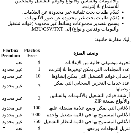
أنواع وقوائم التشغيل والملحّنين
Evertag
الإعدادات
ة غير محدودة عن العلامات.
الاتصالات
حدودة عن صور الألبومات.
التنقل
وسائط غير محدودة (قوائم تشغيل
الملفات المحلية
M3U/CS.
تعيينات حقول العل
محرر العلامات
Evervideo
الإعدادات
Flacbox
Flacbox
التنقل
Premium
Free
الملفات
انات
لا
نعم
قوائم التشغيل
1
ا بلا إنترنت
غير محدود
مشغّل الوسائط
مكتبة الوسائط
10
كن إنشاؤها
غير محدود
Flacbox
التي يمكن
3
غير محدود
الإعدادات
الاتصالات
ات والفنانين
3
غير محدود
التنقل
الملفات المحلية
100
 مفضلة عليها
غير محدود
قوائم التشغيل
1000
 تشغيل واحدة
غير محدود
مشغل الصوت
750
مكتبة الموسيقى
انتظار التشغيل
غير محدود
كيفية الاستخدام
لا
نعم