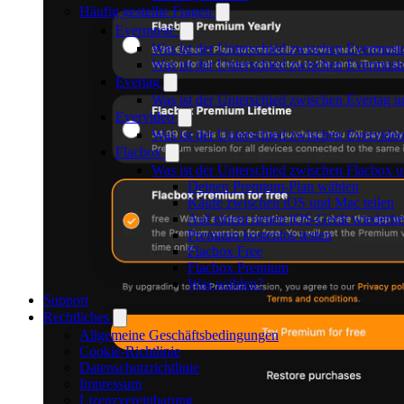
Häufig gestellte Fragen
Evermusic
Was ist der Unterschied zwischen Evermusi
Was ist der Unterschied zwischen Evermus
Evertag
Was ist der Unterschied zwischen Evertag 
Evervideo
Was ist der Unterschied zwischen Evervid
Flacbox
Was ist der Unterschied zwischen Flacbox
Deinen Premium-Plan wählen
Käufe zwischen iOS und Mac teilen
Auf einem neuen iOS-Gerät wiederher
Premium kostenlos testen
Flacbox Free
Flacbox Premium
Was wählen?
Support
Rechtliches
Allgemeine Geschäftsbedingungen
Cookie-Richtlinie
Datenschutzrichtlinie
Impressum
Lizenzvereinbarung