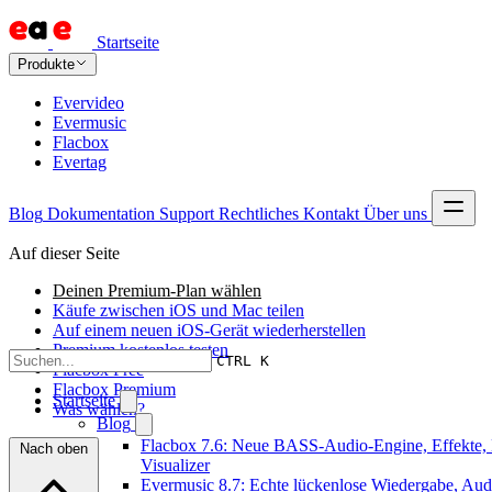
Startseite
Produkte
Evervideo
Evermusic
Flacbox
Evertag
Blog
Dokumentation
Support
Rechtliches
Kontakt
Über uns
Auf dieser Seite
Deinen Premium-Plan wählen
Käufe zwischen iOS und Mac teilen
Auf einem neuen iOS-Gerät wiederherstellen
Premium kostenlos testen
CTRL K
Flacbox Free
Flacbox Premium
Startseite
Was wählen?
Blog
Flacbox 7.6: Neue BASS-Audio-Engine, Effekte,
Nach oben
Visualizer
Evermusic 8.7: Echte lückenlose Wiedergabe, Audi