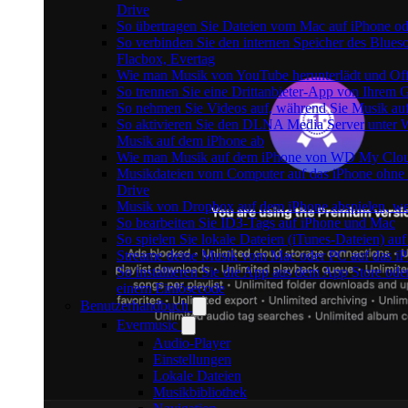
Drive
So übertragen Sie Dateien vom Mac auf iPhone od
So verbinden Sie den internen Speicher des Blu
Flacbox, Evertag
Wie man Musik von YouTube herunterlädt und Off
So trennen Sie eine Drittanbieter-App von Ihrem
So nehmen Sie Videos auf, während Sie Musik au
So aktivieren Sie den DLNA Media Server unter W
Musik auf dem iPhone ab
Wie man Musik auf dem iPhone von WD My Clou
Musikdateien vom Computer auf das iPhone ohne i
Drive
Musik von Dropbox auf dem iPhone abspielen, wen
So bearbeiten Sie ID3-Tags auf iPhone und Mac
So spielen Sie lokale Dateien (iTunes-Dateien) a
Streame deine Musik vom Mac oder PC auf das i
So installieren Sie die App aus dem App Store ode
einem Einlösecode
Benutzerhandbuch
Evermusic
Audio-Player
Einstellungen
Lokale Dateien
Musikbibliothek