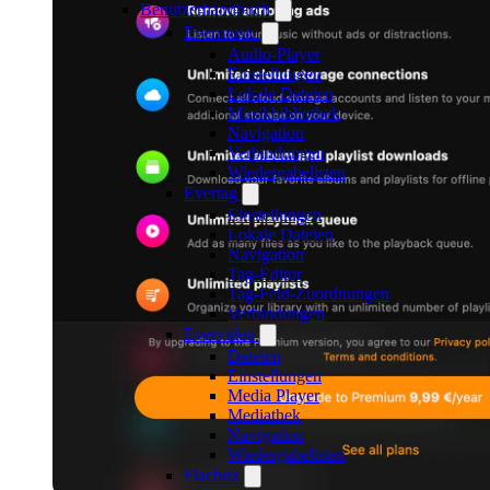
Benutzerhandbuch
Evermusic
Audio-Player
Einstellungen
Lokale Dateien
Musikbibliothek
Navigation
Verbindungen
Wiedergabelisten
Evertag
Einstellungen
Lokale Dateien
Navigation
Tag-Editor
Tag-Feld-Zuordnungen
Verbindungen
Evervideo
Dateien
Einstellungen
Media Player
Mediathek
Navigation
Wiedergabelisten
Flacbox