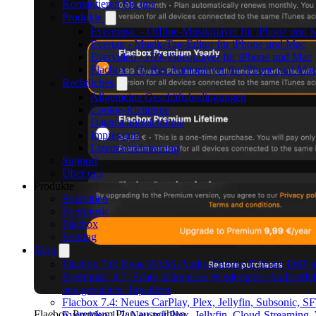
Kontaktieren Sie uns
Produkte
Evermusic - Offline-Musikplayer für iPhone und 
Evertag - Musik-Tag-Editor für iPhone und Mac
Evervideo - HD-Videoplayer für iPhone und Mac
Flacbox - Hi-Res Audioplayer für iPhone und Ma
Rechtliches
Allgemeine Geschäftsbedingungen
Cookie-Richtlinie
Datenschutzrichtlinie
Impressum
Lizenzvereinbarung
Support
Über uns
Produkte
Evervideo
Evermusic
Flacbox
Evertag
Blog
Flacbox 7.6: Neue BASS-Audio-Engine, Effekte, DSP un
Evermusic 8.7: Echte lückenlose Wiedergabe, Audioeffek
neu gestalteter Equalizer
Flacbox 7.4: Neues CarPlay, Plex, Jellyfin, Subsonic, 
Flacbox Premium Plan auswählen
Evervideo 1.7: Neu mit Plex, Jellyfin, Cloud-Streaming