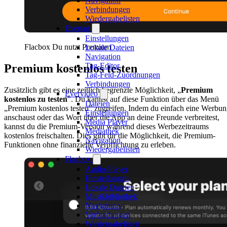
Navigation
Verbindungen
Wiedergabelisten
Evertag
Einstellungen
Flacbox Du nutzt Premium
Lokale Dateien
Navigation
Tag-Editor
Premium kostenlos testen
Tag-Feld-Zuordnungen
Verbindungen
Zusätzlich gibt es eine zeitlich begrenzte Möglichkeit, „
Premium
Evervideo
kostenlos zu testen
". Du kannst auf diese Funktion über das Menü
Dateien
„Premium kostenlos testen" zugreifen. Indem du einfach eine Werbu
Einstellungen
anschaust oder das Wort über die App an deine Freunde verbreitest,
Media Player
kannst du die Premium-Version während dieses Werbezeitraums
Mediathek
kostenlos freischalten. Dies gibt dir die Möglichkeit, die Premium-
Navigation
Funktionen ohne finanzielle Verpflichtung zu erleben.
Wiedergabelisten
Flacbox
Audio-Player
Einstellungen
Lokale Dateien
Musikbibliothek
Navigation
Verbindungen
Wiedergabelisten