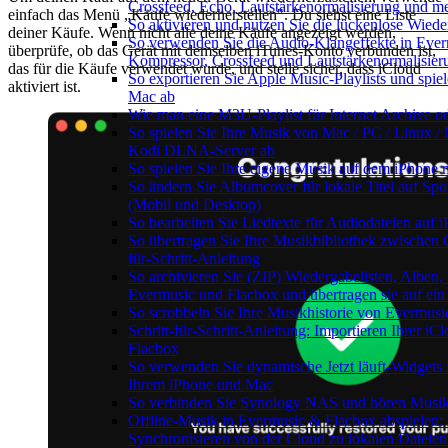
Crossfeed, Echo, Lautstärkenormalisierung und m
einfach das Menü „Käufe wiederherstellen". Du siehst eine Liste
So aktivieren und nutzen Sie die lückenlose Wied
deiner Käufe. Wenn nicht alle deine Käufe angezeigt werden,
So verwenden Sie die Audio-Klangeffekte in Everm
überprüfe, ob das Gerät mit demselben iTunes-Konto verbunden ist,
Kompressor, Crossfeed und Lautstärkenormalisier
das für die Käufe verwendet wurde, und stelle sicher, dass iCloud
So exportieren Sie Apple Music-Playlists und spie
aktiviert ist.
Mac ab
Wie man eine M3U-Playlist für Internet Archive od
So spielen Sie Ihre Musik von Mac / PC / Linux 
Kodi DLNA-Server ab
So spielen Sie Ihre eigene Musik auf dem iPhone 
So ändern Sie Albumcover für lokale Titel auf Spoti
(Mobil und Desktop)
So bearbeiten Sie Liedtexte für Audiodateien au
So übertragen Sie Ihre Musikbibliothek zwischen G
für-Schritt-Anleitung
So archivieren Sie (ZIP) Wiedergabelisten, Alben,
Evermusic und Flacbox und übertragen sie auf ein
So scrobbeln Sie Ihre Musikhistorie von Evermusi
Schritt-für-Schritt-Anleitung: Importieren Ihrer i
Flacbox
So verwenden Sie dynamische Jetzt läuft-Widgets
Ihrem iPhone und Mac
So verbinden Sie Synology NAS und hören Musik
Offline-Musik in Evermusic & Flacbox abspielen:
Synchronisieren von der Cloud zu lokalen Dateien