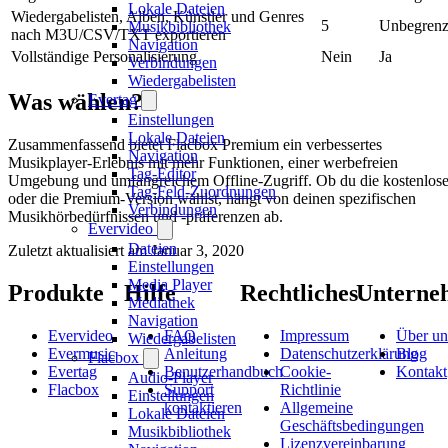
Lokale Dateien
Wiedergabelisten, Alben, Künstler und Genres
5
Unbegrenz
Musikbibliothek
nach M3U/CSV/TXT exportieren
Navigation
Vollständige Personalisierung
Nein
Ja
Verbindungen
Wiedergabelisten
Was wählen?
Evertag
Einstellungen
Lokale Dateien
Zusammenfassend bietet Flacbox Premium ein verbessertes
Navigation
Musikplayer-Erlebnis mit mehr Funktionen, einer werbefreien
Tag-Editor
Umgebung und umfangreichem Offline-Zugriff. Ob du die kostenlos
Tag-Feld-Zuordnungen
oder die Premium-Version wählst, hängt von deinen spezifischen
Verbindungen
Musikhörbedürfnissen und -präferenzen ab.
Evervideo
Dateien
Zuletzt aktualisiert am
Januar 3, 2020
Einstellungen
Media Player
Produkte
Hilfe
Rechtliches
Unterne
Mediathek
Navigation
Evervideo
FAQ
Impressum
Über un
Wiedergabelisten
Evermusic
Anleitung
Datenschutzerklärung
Blog
Flacbox
Evertag
Benutzerhandbuch
Cookie-
Kontakt
Audio-Player
Flacbox
Support
Richtlinie
Einstellungen
kontaktieren
Allgemeine
Lokale Dateien
Geschäftsbedingungen
Musikbibliothek
Lizenzvereinbarung