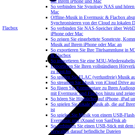
auf Ihrem iPhone und Mac
So verbinden Sie Synology NAS und hören 
Mac
Offline-Musik in Evermusic & Flacbox absp
Synchronisieren von der Cloud zu lokalen D
Flacbox
So verbinden Sie NAS-Speicher über WebD
iPhone oder Mac
So zeigen Sie eingebettete Songtexte, Kom
Musik auf Ihrem iPhone oder Mac an
So exportieren Sie Ihre Titelsammlung in
& Flacbox
So importieren Sie eine M3U-Wiedergabelis
Exportieren Sie Ihren vollständigen Hörver
zu Last.fm
So spielen Sie FLAC (verlustfreie) Musik a
So streamen Sie Musik von iCloud Drive au
So fügen Sie Kommentare zu Ihren Audiosp
mit Evermusic und Flacbox hinzu und zeigen
So hören Sie Hörbücher auf iPhone, iPad u
So spielen Sie lokale Musik ab, die auf Ihr
ist
So spielen Sie Musik von einem USB-Flash
Evermusic und iXpand von SanDisk ab
So verbinden Sie einen USB-Stick mit dem
verwalten darauf befindliche Dateien