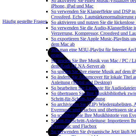
So aktivieren Sie einen Musik-Visualizer b
iPhone, iPad und Mac
So verwenden Sie Klangeffekte und DSP in 
Crossfeed, Echo, Lautstärkenormalisierung
Häufig gestellte Fragen
So aktivieren und nutzen Sie die lückenlos
So verwenden Sie die Audio-Klangeffekte in
Verzerrung, Kompressor, Crossfeed und Lau
So exportieren Sie Apple Music-Playlists un
dem Mac ab
Wie man eine M3U-Playlist für Internet Arc
erstellt
So spielen Sie Ihre Musik von Mac / PC / 
dem Kodi DLNA-Server ab
So spielen Sie Ihre eigene Musik auf dem i
So ändern Sie Albumcover für lokale Titel auf
Anleitung (Mobil und Desktop)
So bearbeiten Sie Liedtexte für Audiodate
So übertragen Sie Ihre Musikbibliothek zwi
Schritt-für-Schritt-Anleitung
So archivieren Sie (ZIP) Wiedergabelisten, 
Evermusic und Flacbox und übertragen sie a
So scrobbeln Sie Ihre Musikhistorie von Ev
Schritt-für-Schritt-Anleitung: Importieren Ih
Evermusic und Flacbox
So verwenden Sie dynamische Jetzt läuft-W