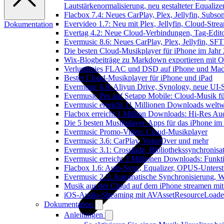
Lautstärkenormalisierung, neu gestalteter Equalize
Flacbox 7.4: Neues CarPlay, Plex, Jellyfin, Subs
Evervideo 1.7: Neu mit Plex, Jellyfin, Cloud-Str
Dokumentation
Evertag 4.2: Neue Cloud-Verbindungen, Tag-Editor
Evermusic 8.6: Neues CarPlay, Plex, Jellyfin, SF
Die besten Cloud-Musikplayer für iPhone im Jahr
Wix-Blogbeiträge zu Markdown exportieren mit 
Verlustfreies FLAC und DSD auf iPhone und Mac 
Bester Cloud-Musikplayer für iPhone und iPad
Evermusic 6.8: Aliyun Drive, Synology, neue UI-S
Evermusic Pro auf Setapp Mobile: Cloud-Musik f
Evermusic erreicht 11 Millionen Downloads weltw
Flacbox erreicht 1 Million Downloads: Hi-Res Au
Die 5 besten Musikplayer-Apps für das iPhone im
Evermusic Promo-Video: Cloud-Musikplayer
Evermusic 3.6: CarPlay, VoiceOver und mehr
Evermusic 3.1: Crossfade, Bibliothekssynchronis
Evermusic erreicht 3 Millionen Downloads: Funkti
Flacbox 1.6: Auto-Sync, Equalizer, OPUS-Unters
Evermusic 2.3: Automatische Synchronisierung, W
Musik aus der Cloud auf dem iPhone streamen mi
iOS-Audio-Streaming mit AVAssetResourceLoade
Dokumentation
Anleitungen