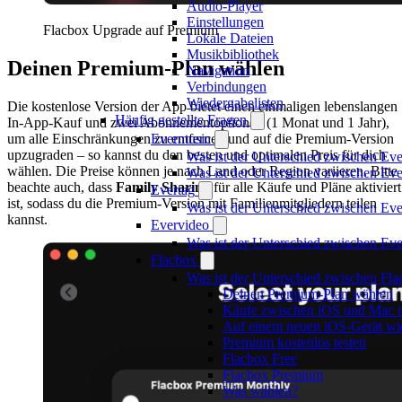
Audio-Player
Einstellungen
Flacbox Upgrade auf Premium
Lokale Dateien
Musikbibliothek
Deinen Premium-Plan wählen
Navigation
Verbindungen
Wiedergabelisten
Die kostenlose Version der App bietet einen einmaligen lebenslangen
Häufig gestellte Fragen
In-App-Kauf und zwei Abonnementoptionen (1 Monat und 1 Jahr),
um alle Einschränkungen zu entfernen und auf die Premium-Version
Evermusic
upzugraden – so kannst du den besten und optimalen Preis für dich
Was ist der Unterschied zwischen Ev
wählen. Die Preise können je nach Land oder Region variieren. Bitte
Was ist der Unterschied zwischen E
beachte auch, dass
Family Sharing
für alle Käufe und Pläne aktiviert
Evertag
ist, sodass du die Premium-Version mit Familienmitgliedern teilen
Was ist der Unterschied zwischen Ev
kannst.
Evervideo
Was ist der Unterschied zwischen E
Flacbox
Was ist der Unterschied zwischen Fl
Deinen Premium-Plan wählen
Käufe zwischen iOS und Mac t
Auf einem neuen iOS-Gerät wie
Premium kostenlos testen
Flacbox Free
Flacbox Premium
Was wählen?