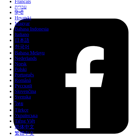
Français
עברית
हिन्दी
Hrvatski
Magyar
Bahasa Indonesia
Italiano
日本語
한국어
Bahasa Melayu
Nederlands
Norsk
Polski
Português
Română
Русский
Slovenčina
Svenska
ไทย
Türkçe
Українська
Tiếng Việt
简体中文
繁體中文