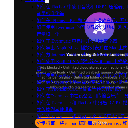
如何在 Flacbox 中使用音效和 DSP：压缩器、
音量标准化等
如何在 iPhone、iPad 和 Mac 上播放音乐
如何使用 Evermusic 的音频音效：混响
音量归一化
如何在 Evermusic 中启用并使用无缝播放
如何导出 Apple Music 播放列表并在 Mac 上的 
如何为 Internet Archive 或 Live Music Arch
如何使用 Kodi DLNA 服务器在 iPhone 上播放 Mac
乐
如何使用 CarPlay 在 iPhone 上播放自己的音乐
如何更改Spotify本地曲目的专辑封面：分
如何在iPhone或MAC上编辑音频文件的歌词
如何在Evermusic中在设备之间传输音乐库：
如何在 Evermusic 和 Flacbox 中归档
并传输到其他设备
如何将 Evermusic 或 Flacbox 的音乐历史记录 Scro
分步指南：将 iCloud 资料库导入 Evermusic 和 F