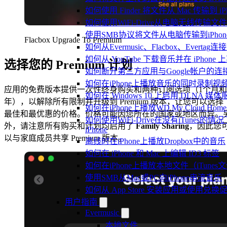
如何使用 Finder 将文件从 Mac 传输到 iPho
如何使用WiFi-Drive从电脑无线传输文件到
使用SMB协议将文件从电脑传输到iPhon
Flacbox Upgrade To Premium
如何从Evermusic、Flacbox、Evertag
如何从 YouTube 下载音乐并在 iPhone
选择您的 Premium 计划
如何断开第三方应用与Google帐户的连
如何在iPhone上播放音乐的同时录制视
应用的免费版本提供一次性终身购买和两种订阅选项（1个月和
如何在 Windows 10 上启用 DLNA 媒
年），以解除所有限制并升级到 Premium 版本，让您可以选择
如何在iPhone上播放WD My Cloud Ho
最佳和最优惠的价格。价格可能因您所在的国家或地区而异。
如何使用WiFi-Drive在没有iTune
外，请注意所有购买和计划均启用了
Family Sharing
，因此您
iPhone
以与家庭成员共享 Premium 版本。
离线时在iPhone上播放Dropbox中的音乐
如何在 iPhone 和 Mac 上编辑 ID3 标签
如何在iPhone上播放本地文件（iTunes
使用SMB从Mac或PC向iPhone串流音乐
如何从 App Store 安装应用或使用
用户指南
Evermusic
本地文件