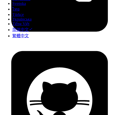
Svenska
ไทย
Türkçe
Українська
Tiếng Việt
简体中文
繁體中文