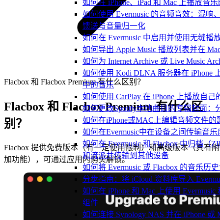
如何在 iPhone、iPad 和 Mac 上
如何使用 Evermusic 的音频音效：
馈送与音量归一化
如何在 Evermusic 中启用并使用无缝播
如何导出 Apple Music 播放列表并在 Mac
如何为 Internet Archive 或 Live Music
如何使用 Kodi DLNA 服务器在 iPhone 上播放 
Flacbox 和 Flacbox Premium 有什么区别？
中的音乐
如何使用 CarPlay 在 iPhone 上播放自
Flacbox 和 Flacbox Premium 有什么区
如何更改Spotify本地曲目的专辑封面
如何在iPhone或MAC上编辑音频文件的
别？
如何在Evermusic中在设备之间传输音
如何在 Evermusic 和 Flacbox 中
Flacbox 提供免费版本（有一定使用限制）和高级版本（具有附
和流派并传输到其他设备
加功能），可通过应用内购买解锁。
如何将 Evermusic 或 Flacbox 的音乐历史记录
分步指南：将 iCloud 资料库导入 Evermusic
如何在 iPhone 和 Mac 上使用 Evermus
组件
如何连接 Synology NAS 并在 iPhone 