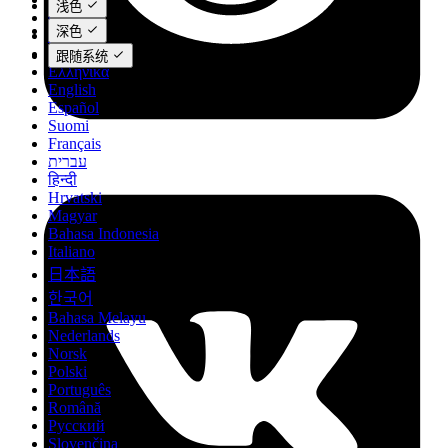
浅色
Čeština
深色
Dansk
Deutsch
跟随系统
Ελληνικά
English
Español
Suomi
Français
עברית
हिन्दी
Hrvatski
Magyar
Bahasa Indonesia
Italiano
日本語
한국어
Bahasa Melayu
Nederlands
Norsk
Polski
Português
Română
Русский
Slovenčina