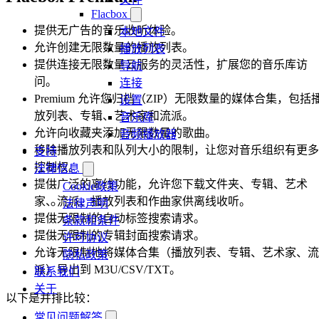
Flacbox
提供无广告的音乐收听体验。
本地文件
允许创建无限数量的播放列表。
播放列表
提供连接无限数量云服务的灵活性，扩展您的音乐库访
导航
问。
连接
Premium 允许您归档（ZIP）无限数量的媒体合集，包括
设置
放列表、专辑、艺术家和流派。
音乐库
允许向收藏夹添加无限数量的歌曲。
音频播放器
移除播放列表和队列大小的限制，让您对音乐组织有更多
支持
控制权。
法律信息
提供广泛的离线功能，允许您下载文件夹、专辑、艺术
Cookie政策
家、流派、播放列表和作曲家供离线收听。
法律声明
提供无限制的自动标签搜索请求。
条款和条件
提供无限制的专辑封面搜索请求。
许可协议
允许无限制地将媒体合集（播放列表、专辑、艺术家、流
隐私政策
派）导出到 M3U/CSV/TXT。
联系我们
关于
以下是并排比较：
常见问题解答