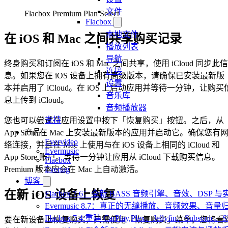
文件
Flacbox Premium Plan Select
Flacbox
本地文件
在 iOS 和 Mac 之间共享购买记录
播放列表
导航
终身购买和订阅在 iOS 和 Mac 之间共享，使用 iCloud 同步此信
连接
息。如果您在 iOS 设备上拥有高级版本，请确保已安装最新版
设置
本并启用了 iCloud。在 iOS 上启动应用并等待一分钟，让购买
音乐库
息上传到 iCloud。
音频播放器
支持
您也可以尝试在应用设置中按下「恢复购买」按钮。之后，从
产品
App Store 在 Mac 上安装最新版本的应用并启动它。确保您有
Evervideo
络连接，并且在 Mac 上使用与在 iOS 设备上相同的 iCloud 和
Evermusic
App Store 账户。等待一分钟让应用从 iCloud 下载购买信息。
Flacbox
Premium 版本应会在 Mac 上自动激活。
Evertag
博客
在新 iOS 设备上恢复
Flacbox 7.6：全新 BASS 音频引擎、音效、DSP
Evermusic 8.7：真正的无缝播放、音频效果、
Flacbox 7.4:重建 CarPlay,Plex、Jellyfin、Subsoni
要在新设备上恢复购买，只需使用「恢复购买」菜单。您将看