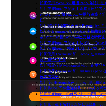
如何使用 WebDAV 连接 NAS 存储并在 iP
如何在 iPhone 或 Mac 上查看音乐的
在 Evermusic 和 Flacbox 中播
件
如何将M3U播放列表导入Evermusic和Flac
如何在 Evermusic 和 Flacbox 中将曲
从Evermusic和Flacbox导出完整收听历史到
如何在 iPhone 或 Mac 上从 iCloud Dri
如何在 iPhone 上播放 FLAC（无损）音
如何使用 Evermusic 和 Flacbox 在 iPh
添加和查看评论
如何播放存储在iPhone或Mac上的本地
如何使用 Evermusic 和 SanDisk iXpan
器中的音乐
如何使用Evermusic在iPhone、iPad和
如何将USB闪存盘连接到iPhone并收
如何在 iPhone、iPad 或 Mac 上使用 Ever
器
如何将文件上传到云存储并连接到 Evermusic、