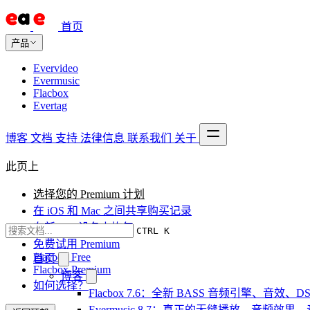
首页
产品
Evervideo
Evermusic
Flacbox
Evertag
博客
文档
支持
法律信息
联系我们
关于
此页上
选择您的 Premium 计划
在 iOS 和 Mac 之间共享购买记录
在新 iOS 设备上恢复
CTRL K
免费试用 Premium
Flacbox Free
首页
Flacbox Premium
博客
如何选择？
Flacbox 7.6：全新 BASS 音频引擎、音效
Evermusic 8.7：真正的无缝播放、音频