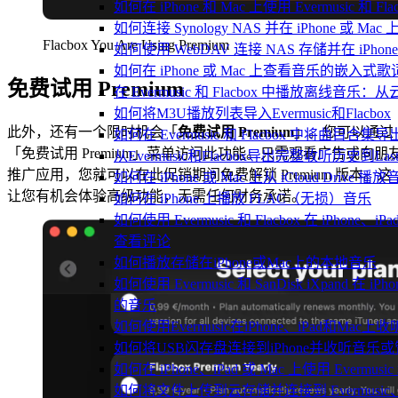
如何在 iPhone 和 Mac 上使用 Evermusic 和
如何连接 Synology NAS 并在 iPhone 或 Ma
Flacbox You Are Using Premium
如何使用 WebDAV 连接 NAS 存储并在 iPhon
如何在 iPhone 或 Mac 上查看音乐的嵌入式
免费试用 Premium
在 Evermusic 和 Flacbox 中播放离线
如何将M3U播放列表导入Evermusic和Flacbox
此外，还有一个限时机会「
免费试用 Premium
」。您可以通过
如何在 Evermusic 和 Flacbox 中将曲目合集导
「免费试用 Premium」菜单访问此功能。只需观看广告或向朋
从Evermusic和Flacbox导出完整收听历史到Last
推广应用，您就可以在此促销期间免费解锁 Premium 版本。这
如何在 iPhone 或 Mac 上从 iCloud Drive 播
让您有机会体验高级功能，无需任何财务承诺。
如何在 iPhone 上播放 FLAC（无损）音乐
如何使用 Evermusic 和 Flacbox 在 iPhone
查看评论
如何播放存储在iPhone或Mac上的本地音乐
如何使用 Evermusic 和 SanDisk iXpand 在
的音乐
如何使用Evermusic在iPhone、iPad和Mac
如何将USB闪存盘连接到iPhone并收听音乐
如何在 iPhone、iPad 或 Mac 上使用 Evermus
如何将文件上传到云存储并连接到 Evermusic、Flac