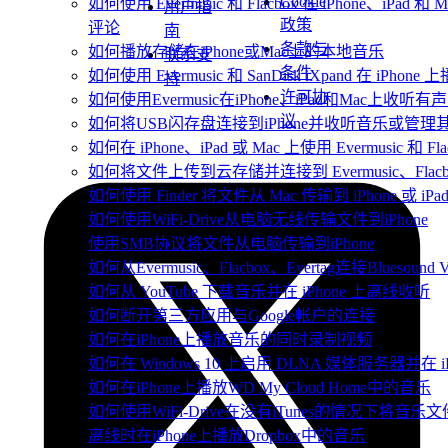
Cookie
如何使用 Evermusic 和 Flacbox 在 iPhone、iP
用户指
政策
评论
南
条款与
如何播放存储在iPhone或Mac上的本地音乐
联系支
条件
如何使用 Evermusic 和 SanDisk iXpand 在 iP
持
许可协
如何使用Evermusic在iPhone、iPad和Mac上收听有
议
如何将USB闪存盘连接到iPhone并收听音乐或管理
如何在 iPhone、iPad 或 Mac 上使用 Evermusic 和 
如何将文件上传到云存储并连接到 Evermusic、Flacbox 
如何使用 Finder 将文件从 Mac 传输到 iPhone 或 iPa
如何使用WiFi-Drive从电脑无线传输文件到iPhone
使用SMB协议将文件从电脑传输到iPhone
如何从Evermusic、Flacbox、Evertag连接Bluesou
如何从 YouTube 下载音乐并在 iPhone 上离线收听
如何断开第三方应用与Google帐户的连接
如何在iPhone上播放音乐的同时录制视频
如何在 Windows 10 上启用 DLNA 媒体服务器并在 
如何在iPhone上播放WD My Cloud Home中的音乐
如何使用WiFi-Drive在没有iTunes的情况下将音乐文
离线时在iPhone上播放Dropbox中的音乐