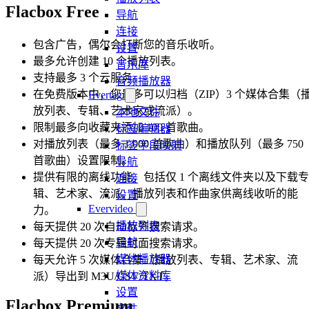
Flacbox Free
导航
连接
包含广告，偶尔会打断您的音乐收听。
设置
最多允许创建 10 个播放列表。
音乐库
支持最多 3 个云服务。
音频播放器
在免费版本中，您最多可以归档（ZIP）3 个媒体合集（
Evertag
放列表、专辑、艺术家或流派）。
本地文件
限制最多向收藏夹添加 100 首歌曲。
标签编辑器
对播放列表（最多 1,000 首歌曲）和播放队列（最多 750
标签字段映射
首歌曲）设置限制。
导航
提供有限的离线功能，包括仅 1 个离线文件夹以及下载专
连接
辑、艺术家、流派、播放列表和作曲家供离线收听的能
设置
Evervideo
力。
播放列表
每天提供 20 次自动标签搜索请求。
导航
每天提供 20 次专辑封面搜索请求。
媒体播放器
每天允许 5 次媒体合集（播放列表、专辑、艺术家、流
媒体资料库
派）导出到 M3U/CSV/TXT。
设置
Flacbox Premium
文件