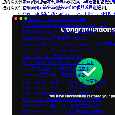
Evervideo 1.7:全新 Plex、Jellyfin、云端串流与播
您的购买列表。如果您看不到所有购买记录，请检查设备是否
Evertag 4.2:新增云连接,标签编辑器设置详解
接到购买时使用的同一 iTunes 账户，并确保 iCloud 已启用。
Evermusic 8.6:全新 CarPlay、Plex、Jellyfin、S
2026年 iPhone 最佳云端音乐播放器
使用 OpenAI 将 Wix 博客文章导出为 Markdown
使用 Flacbox 在 iPhone 和 Mac 上播放无损 FLAC 和
iPhone 和 iPad 最佳云端音乐播放器
Evermusic 6.8：Aliyun Drive、Synology、全新界
Setapp Mobile 上的 Evermusic Pro：iOS 云音乐
Evermusic 全球下载量突破 1100 万
Flacbox 达到 100 万次下载：Hi-Res 音频
2025年5款最佳iPhone音乐播放器应用
Evermusic 宣传视频：云音乐播放器
Evermusic 3.6：CarPlay、VoiceOver 等更多功能
Evermusic 3.1：Crossfade、音乐库同步与备份
Evermusic 突破 300 万次下载：功能概览
Flacbox 1.6：自动同步、均衡器、OPUS 支持
Evermusic 2.3：自动同步、播放位置和标签
使用 Evermusic 在 iPhone 上从云存储播放音乐