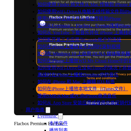
如何使用 Finder 将文件从 Mac 传输到 iPhone 或
如何使用WiFi-Drive从电脑无线传输文件到iPho
使用SMB协议将文件从电脑传输到iPhone
如何从Evermusic、Flacbox、Evertag连接Blu
如何从 YouTube 下载音乐并在 iPhone 上离线
如何断开第三方应用与Google帐户的连接
如何在iPhone上播放音乐的同时录制视频
如何在 Windows 10 上启用 DLNA 媒体服务器
如何在iPhone上播放WD My Cloud Home中
如何使用WiFi-Drive在没有iTunes的情况下
离线时在iPhone上播放Dropbox中的音乐
如何在 iPhone 和 Mac 上编辑 ID3 标签
如何在iPhone上播放本地文件（iTunes文件）
使用SMB从Mac或PC向iPhone串流音乐
如何从 App Store 安装应用或使用兑换促
用户指南
Evermusic
本地文件
Flacbox Premium For Free
播放列表