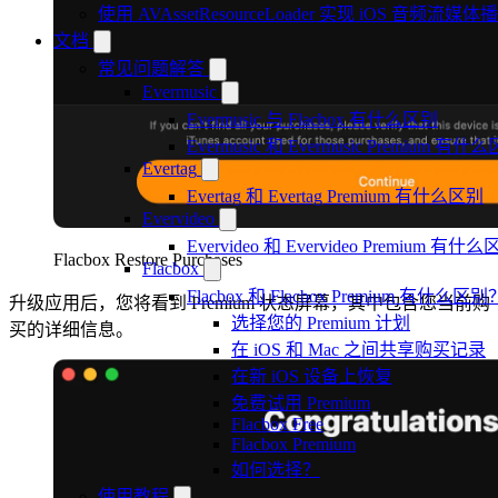
使用 AVAssetResourceLoader 实现 iOS 音频流媒体
文档
常见问题解答
Evermusic
Evermusic 与 Flacbox 有什么区别
Evermusic 和 Evermusic Premium 有什
Evertag
Evertag 和 Evertag Premium 有什么区别
Evervideo
Evervideo 和 Evervideo Premium 有什
Flacbox Restore Purchases
Flacbox
Flacbox 和 Flacbox Premium 有什么区别
升级应用后，您将看到 Premium 状态屏幕，其中包含您当前购
选择您的 Premium 计划
买的详细信息。
在 iOS 和 Mac 之间共享购买记录
在新 iOS 设备上恢复
免费试用 Premium
Flacbox Free
Flacbox Premium
如何选择？
使用教程