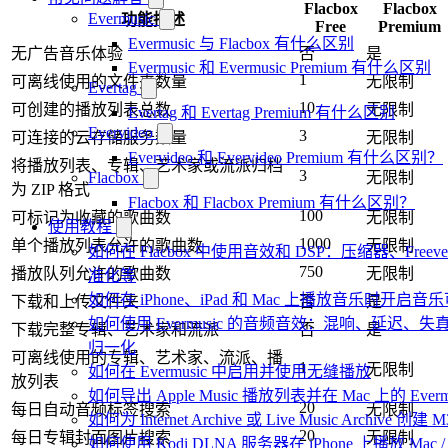
Flacbox
Flacbox
Evermusic
功能描述
Free
Premium
Evermusic 与 Flacbox 有什么区别
无广告音乐体验
否
是
Evermusic 和 Evermusic Premium 有什么区别
1
可离线使用的文件夹数量
无限制
Evertag
10
可创建的播放列表总数
无限制
Evertag 和 Evertag Premium 有什么区别
Evervideo
3
可连接的云存储服务数量
无限制
Evervideo 和 Evervideo Premium 有什么区别？
将播放列表、专辑、艺术家或流派归档
3
Flacbox
无限制
为 ZIP 格式
Flacbox 和 Flacbox Premium 有什么区别？
100
可标记为收藏的歌曲数
无限制
使用教程
1000
单个播放列表允许的歌曲数
无限制
如何在 Flacbox 中使用音效和 DSP：压缩器、Fr
750
播放队列允许的歌曲数
无限制
准化等
如何在 iPhone、iPad 和 Mac 上播放音乐时开启
下载和上传文件夹
否
是
如何使用 Evermusic 的音频音效：混响、延迟
下载完整专辑、艺术家和流派
否
是
归一化
可离线使用的专辑、艺术家、流派、播
1
无限制
如何在 Evermusic 中启用并使用无缝播放
放列表
如何导出 Apple Music 播放列表并在 Mac 上的 Ever
20
每日自动音频标签搜索
无限制
如何为 Internet Archive 或 Live Music Archive 
20
每日专辑封面图片搜索
无限制
如何使用 Kodi DLNA 服务器在 iPhone 上播放 Mac / P