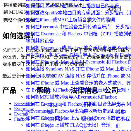
将播放列表、专辑、艺术家和流派导出
如何使用 CarPlay 在 iPhone 上播放自己的音乐
5
无限制
到 M3U/CSV/TXT
如何更改Spotify本地曲目的专辑封面：分步指南
如何在iPhone或MAC上编辑音频文件的歌词
完整个性化设置
否
是
如何在Evermusic中在设备之间传输音乐库：分步指
如何在 Evermusic 和 Flacbox 中归档（ZI
如何选择？
输到其他设备
如何将 Evermusic 或 Flacbox 的音乐历史记录 Scrobble
总而言之，Flacbox Premium 提供了更丰富功能的增强音乐播放
分步指南：将 iCloud 资料库导入 Evermusic 和 Flacb
器体验、无广告环境和广泛的离线访问。选择免费版本还是高
如何在 iPhone 和 Mac 上使用 Evermusic 和 Fla
版本取决于您具体的音乐收听需求和偏好。
如何连接 Synology NAS 并在 iPhone 或 Mac 上收
如何使用 WebDAV 连接 NAS 存储并在 iPhone 或 
最后更新于
January 3, 2020
如何在 iPhone 或 Mac 上查看音乐的嵌入式歌词、评
产品
帮助
法律信息
公司
在 Evermusic 和 Flacbox 中播放离线音乐：
如何将M3U播放列表导入Evermusic和Flacbox
Evervideo
如何在 Evermusic 和 Flacbox 中将曲目合集导出为 
常见问
法律声
关于
Evermusic
从Evermusic和Flacbox导出完整收听历史到Last.fm
题
明
博客
Evertag
如何在 iPhone 或 Mac 上从 iCloud Drive 播放音乐
操作指
隐私政
联系我
Flacbox
如何在 iPhone 上播放 FLAC（无损）音乐
南
策
们