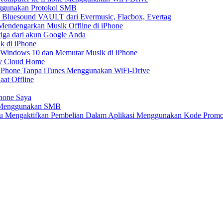
nggunakan Protokol SMB
 Bluesound VAULT dari Evermusic, Flacbox, Evertag
endengarkan Musik Offline di iPhone
tiga dari akun Google Anda
k di iPhone
 Windows 10 dan Memutar Musik di iPhone
My Cloud Home
e iPhone Tanpa iTunes Menggunakan WiFi-Drive
aat Offline
Phone Saya
e Menggunakan SMB
atau Mengaktifkan Pembelian Dalam Aplikasi Menggunakan Kode Prom