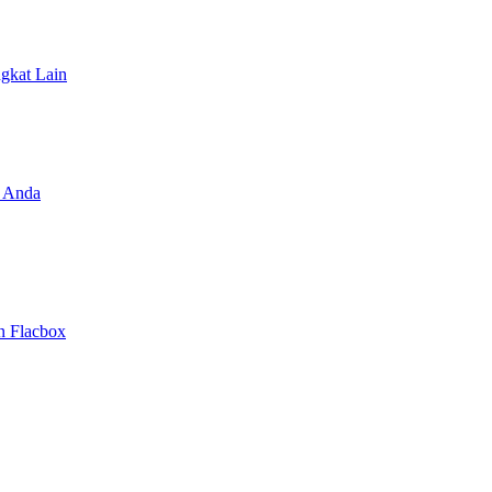
ngkat Lain
 Anda
n Flacbox