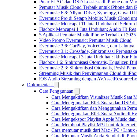
Putar FLAC dan DSD Lossless di iPhone dan Ma
Pemutar Musik Cloud Terbaik untuk iPhone dan i
Evermusic 6.8: Aliyun Drive, Synology, Gaya UI
Evermusic Pro di Setapp Mobile: Musik Cloud un
Evermusic Mencapai 11 Juta Unduhan di Seluruh
Flacbox Mencapai 1 Juta Unduhan: Audio Hi-Res
5 Aplikasi Pemutar Musik iPhone Terbaik di 2025
Video Promo Evermusic: Pemutar Musik Cloud
Evermusic 3.6: CarPlay, VoiceOver, dan Lainnya
Evermusic 3.1: Crossfade, Sinkronisasi Perpusta
Evermusic Mencapai 3 Juta Unduhan: Ikhtisar Fitu
Flacbox 1.6: Sinkronisasi Otomatis, Equalizer,
Evermusic 2.3: Sinkronisasi Otomatis, Posisi Pem
Streaming Musik dari Penyimpanan Cloud di iPh
iOS Audio Streaming dengan AVAssetResourceLo
Dokumentasi
Cara Penggunaan
Cara Mengaktifkan Visualizer Musik Saat M
Cara Menggunakan Efek Suara dan DSP di F
Cara Mengaktifkan dan Menggunakan Pemut
Cara Menggunakan Efek Suara Audio di Ever
Cara Mengekspor Playlist Apple Music dan
Cara Membuat Playlist M3U untuk Internet 
Cara memutar musik dari Mac / PC / Linu
Cara Memutar Musik Anda Sendiri di iPho