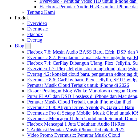
Evervideo - Pemutar Video HD untuk iPhone dan
Flacbox - Pemutar Audio Hi-Res untuk iPhone d
Tentang Kami
Produk
Evervideo
Evermusic
Flacbox
Evertag
Blog
Flacbox 7.6: Mesin Audio BASS Baru, Efek, DSP, dan 
Evermusic 8.7: Pemutaran Tanpa Jeda Sesungguhnya, Ef
Flacbox 7.4: CarPlay Dibangun Ulang, Plex, Jellyfin, 
Evervideo 1.7: Plex, Jellyfin, streaming cloud, dan gest
Evertag 4.2: koneksi cloud baru, pengaturan editor tag di
Evermusic 8.6: CarPlay baru, Plex, Jellyfin, SFTP, widget
Pemutar Musik Cloud Terbaik untuk iPhone di 2026
Ekspor Postingan Blog Wix ke Markdown dengan Ope
Putar FLAC dan DSD Lossless di iPhone dan Mac deng
Pemutar Musik Cloud Terbaik untuk iPhone dan iPad
Evermusic 6.8: Aliyun Drive, Synology, Gaya UI Baru
Evermusic Pro di Setapp Mobile: Musik Cloud untuk iO
Evermusic Mencapai 11 Juta Unduhan di Seluruh Dunia
Flacbox Mencapai 1 Juta Unduhan: Audio Hi-Res
5 Aplikasi Pemutar Musik iPhone Terbaik di 2025
Video Promo Evermusic: Pemutar Musik Cloud