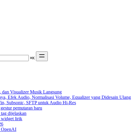
⌘
K
 dan Visualizer Musik Langsung
ya, Efek Audio, Normalisasi Volume, Equalizer yang Didesain Ulang
yfin, Subsonic, SFTP untuk Audio Hi-Res
n gestur pemutaran baru
 tag dijelaskan
widget lirik
26
n OpenAI