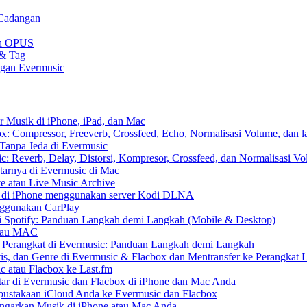
 Cadangan
gan OPUS
 & Tag
ngan Evermusic
r Musik di iPhone, iPad, dan Mac
: Compressor, Freeverb, Crossfeed, Echo, Normalisasi Volume, dan l
Tanpa Jeda di Evermusic
: Reverb, Delay, Distorsi, Kompresor, Crossfeed, dan Normalisasi V
tarnya di Evermusic di Mac
e atau Live Music Archive
S di iPhone menggunakan server Kodi DLNA
nggunakan CarPlay
 Spotify: Panduan Langkah demi Langkah (Mobile & Desktop)
 atau MAC
r Perangkat di Evermusic: Panduan Langkah demi Langkah
tis, dan Genre di Evermusic & Flacbox dan Mentransfer ke Perangkat 
c atau Flacbox ke Last.fm
r di Evermusic dan Flacbox di iPhone dan Mac Anda
ustakaan iCloud Anda ke Evermusic dan Flacbox
arkan Musik di iPhone atau Mac Anda