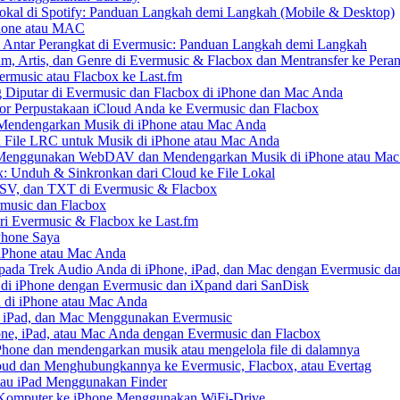
kal di Spotify: Panduan Langkah demi Langkah (Mobile & Desktop)
Phone atau MAC
 Antar Perangkat di Evermusic: Panduan Langkah demi Langkah
um, Artis, dan Genre di Evermusic & Flacbox dan Mentransfer ke Pera
rmusic atau Flacbox ke Last.fm
Diputar di Evermusic dan Flacbox di iPhone dan Mac Anda
 Perpustakaan iCloud Anda ke Evermusic dan Flacbox
endengarkan Musik di iPhone atau Mac Anda
n File LRC untuk Musik di iPhone atau Mac Anda
enggunakan WebDAV dan Mendengarkan Musik di iPhone atau Mac
x: Unduh & Sinkronkan dari Cloud ke File Lokal
SV, dan TXT di Evermusic & Flacbox
music dan Flacbox
i Evermusic & Flacbox ke Last.fm
Phone Saya
 iPhone atau Mac Anda
ada Trek Audio Anda di iPhone, iPad, dan Mac dengan Evermusic da
di iPhone dengan Evermusic dan iXpand dari SanDisk
 di iPhone atau Mac Anda
, iPad, dan Mac Menggunakan Evermusic
ne, iPad, atau Mac Anda dengan Evermusic dan Flacbox
hone dan mendengarkan musik atau mengelola file di dalamnya
ud dan Menghubungkannya ke Evermusic, Flacbox, atau Evertag
atau iPad Menggunakan Finder
ri Komputer ke iPhone Menggunakan WiFi-Drive