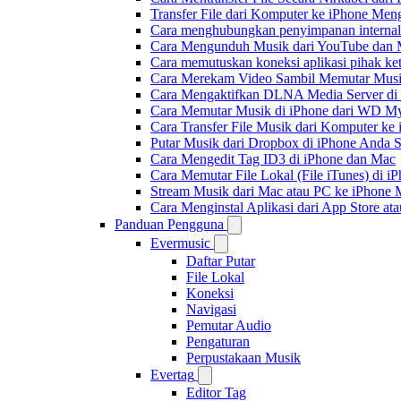
Transfer File dari Komputer ke iPhone Me
Cara menghubungkan penyimpanan internal
Cara Mengunduh Musik dari YouTube dan M
Cara memutuskan koneksi aplikasi pihak ke
Cara Merekam Video Sambil Memutar Musi
Cara Mengaktifkan DLNA Media Server di
Cara Memutar Musik di iPhone dari WD 
Cara Transfer File Musik dari Komputer k
Putar Musik dari Dropbox di iPhone Anda S
Cara Mengedit Tag ID3 di iPhone dan Mac
Cara Memutar File Lokal (File iTunes) di i
Stream Musik dari Mac atau PC ke iPhon
Cara Menginstal Aplikasi dari App Store 
Panduan Pengguna
Evermusic
Daftar Putar
File Lokal
Koneksi
Navigasi
Pemutar Audio
Pengaturan
Perpustakaan Musik
Evertag
Editor Tag