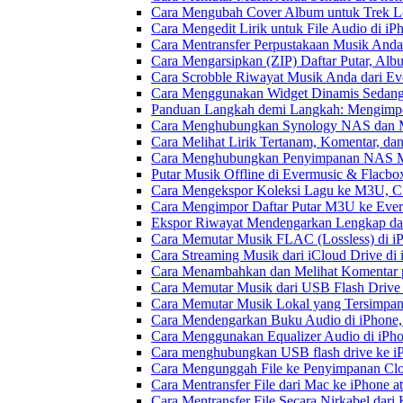
Cara Mengubah Cover Album untuk Trek Lo
Cara Mengedit Lirik untuk File Audio di i
Cara Mentransfer Perpustakaan Musik Anda
Cara Mengarsipkan (ZIP) Daftar Putar, Alb
Cara Scrobble Riwayat Musik Anda dari Eve
Cara Menggunakan Widget Dinamis Sedang 
Panduan Langkah demi Langkah: Mengimpor
Cara Menghubungkan Synology NAS dan M
Cara Melihat Lirik Tertanam, Komentar, da
Cara Menghubungkan Penyimpanan NAS M
Putar Musik Offline di Evermusic & Flacbo
Cara Mengekspor Koleksi Lagu ke M3U, C
Cara Mengimpor Daftar Putar M3U ke Ever
Ekspor Riwayat Mendengarkan Lengkap dar
Cara Memutar Musik FLAC (Lossless) di i
Cara Streaming Musik dari iCloud Drive di
Cara Menambahkan dan Melihat Komentar p
Cara Memutar Musik dari USB Flash Drive 
Cara Memutar Musik Lokal yang Tersimpan
Cara Mendengarkan Buku Audio di iPhone
Cara Menggunakan Equalizer Audio di iPho
Cara menghubungkan USB flash drive ke iP
Cara Mengunggah File ke Penyimpanan Clo
Cara Mentransfer File dari Mac ke iPhone 
Cara Mentransfer File Secara Nirkabel da