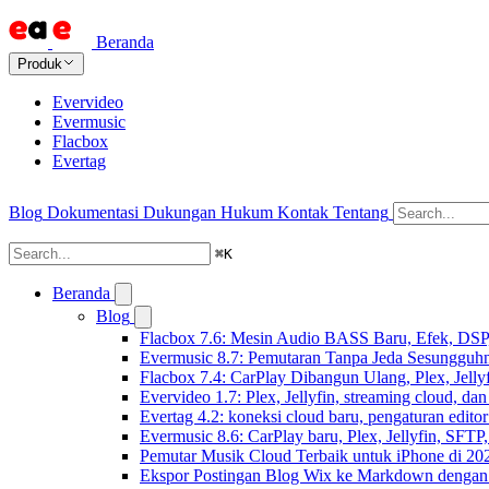
Beranda
Produk
Evervideo
Evermusic
Flacbox
Evertag
Blog
Dokumentasi
Dukungan
Hukum
Kontak
Tentang
⌘
K
Beranda
Blog
Flacbox 7.6: Mesin Audio BASS Baru, Efek, DSP,
Evermusic 8.7: Pemutaran Tanpa Jeda Sesungguhn
Flacbox 7.4: CarPlay Dibangun Ulang, Plex, Jell
Evervideo 1.7: Plex, Jellyfin, streaming cloud, da
Evertag 4.2: koneksi cloud baru, pengaturan editor
Evermusic 8.6: CarPlay baru, Plex, Jellyfin, SFTP, 
Pemutar Musik Cloud Terbaik untuk iPhone di 20
Ekspor Postingan Blog Wix ke Markdown denga