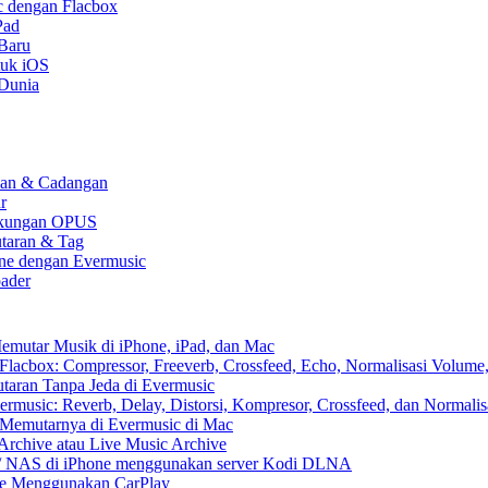
c dengan Flacbox
Pad
 Baru
tuk iOS
 Dunia
kaan & Cadangan
r
 Dukungan OPUS
utaran & Tag
one dengan Evermusic
ader
emutar Musik di iPhone, iPad, dan Mac
lacbox: Compressor, Freeverb, Crossfeed, Echo, Normalisasi Volume,
aran Tanpa Jeda di Evermusic
music: Reverb, Delay, Distorsi, Kompresor, Crossfeed, dan Normali
 Memutarnya di Evermusic di Mac
Archive atau Live Music Archive
x / NAS di iPhone menggunakan server Kodi DLNA
ne Menggunakan CarPlay