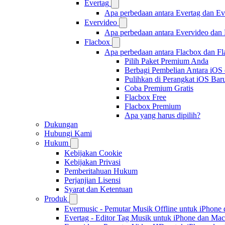
Evertag
Apa perbedaan antara Evertag dan E
Evervideo
Apa perbedaan antara Evervideo dan
Flacbox
Apa perbedaan antara Flacbox dan F
Pilih Paket Premium Anda
Berbagi Pembelian Antara iOS
Pulihkan di Perangkat iOS Bar
Coba Premium Gratis
Flacbox Free
Flacbox Premium
Apa yang harus dipilih?
Dukungan
Hubungi Kami
Hukum
Kebijakan Cookie
Kebijakan Privasi
Pemberitahuan Hukum
Perjanjian Lisensi
Syarat dan Ketentuan
Produk
Evermusic - Pemutar Musik Offline untuk iPhone
Evertag - Editor Tag Musik untuk iPhone dan Mac