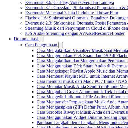
Evermusic 3.6: CarPlay, VoiceOver, dan Lainnya
Evermusic 3.1: Crossfade, Sinkronisasi Perpustakaan &
Evermusic Mencapai 3 Juta Unduhan: Ikhtisar Fitur
Flacbox 1.6: Sinkronisasi Otomatis, Equalizer, Dukun
Evermusic 2.3: Sinkronisasi Otomatis, Posisi Pemutaran
Streaming Musik dari Penyimpanan Cloud di iPhone de
iOS Audio Streaming dengan AVAssetResourceLoader
Dokumentasi
Cara Penggunaan
Cara Mengaktifkan Visualizer Musik Saat Memuta
Cara Menggunakan Efek Suara dan DSP di Flacbox
Cara Mengaktifkan dan Menggunakan Pemutaran 
Cara Menggunakan Efek Suara Audio di Evermusic
Cara Mengekspor Playlist Apple Music dan Memu
Cara Membuat Playlist M3U untuk Internet Archiv
Cara memutar musik dari Mac / PC / Linux / NA
Cara Memutar Musik Anda Sendiri di iPhone Me
Cara Mengubah Cover Album untuk Trek Lokal di
Cara Mengedit Lirik untuk File Audio di iPhone
Cara Mentransfer Perpustakaan Musik Anda Anta
Cara Mengarsipkan (ZIP) Daftar Putar, Album, Ar
Cara Scrobble Riwayat Musik Anda dari Evermusi
Cara Menggunakan Widget Dinamis Sedang Diputa
Panduan Langkah demi Langkah: Mengimpor Perp
Cara Menghubungkan Synology NAS dan Mendeng