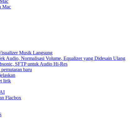
 Mac
an Mac
Visualizer Musik Langsung
ek Audio, Normalisasi Volume, Equalizer yang Didesain Ulang
Subsonic, SFTP untuk Audio Hi-Res
ur pemutaran baru
jelaskan
 lirik
nAI
an Flacbox
S