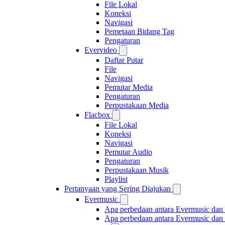
File Lokal
Koneksi
Navigasi
Pemetaan Bidang Tag
Pengaturan
Evervideo
Daftar Putar
File
Navigasi
Pemutar Media
Pengaturan
Perpustakaan Media
Flacbox
File Lokal
Koneksi
Navigasi
Pemutar Audio
Pengaturan
Perpustakaan Musik
Playlist
Pertanyaan yang Sering Diajukan
Evermusic
Apa perbedaan antara Evermusic dan
Apa perbedaan antara Evermusic da