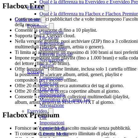
Qual è la differenza tra Evervideo e Evervideo P
Flacbox Free
Flacbox
Qual è la differenza tra Flacbox e Flacbox Premiu
Contiene annunci pubblicitari che a volte interrompono l’ascolt
Guida utente
della musica.
Evermusic
Consente la creazione di fino a 10 playlist.
Connessioni
Supporta fino a 3 servizi cloud.
File locali
Nella versione gratuita, puoi archiviare (ZIP) fino a 3 collezioni
Impostazioni
multimediali (playlist, album, artista o genere).
Lettore Audio
Ti limita ad aggiungere un massimo di 100 brani ai tuoi preferiti
Libreria musicale
Impone restrizioni sulle playlist (fino a 1.000 brani) e sulla coda
Navigazione
del lettore (fino a 750 brani).
Playlist
Offre funzionalità offline limitate, inclusa solo 1 cartella offline
Evertag
la possibilità di scaricare album, artisti, generi, playlist e
Connessioni
compositori per l’ascolto offline.
Editor tag
Offre 20 richieste di ricerca automatica dei tag al giorno.
File locali
Offre 20 richieste di ricerca copertine album al giorno.
Impostazioni
Consente 5 esportazioni di collezioni multimediali (playlist,
Mappatura dei Campi Tag
album, artisti, generi) in M3U/CSV/TXT al giorno.
Navigazione
Evervideo
Flacbox Premium
File
Impostazioni
Fornisce un’esperienza di ascolto musicale senza pubblicità.
Lettore Media
Ti consente di creare un numero illimitato di playlist.
Libreria Media