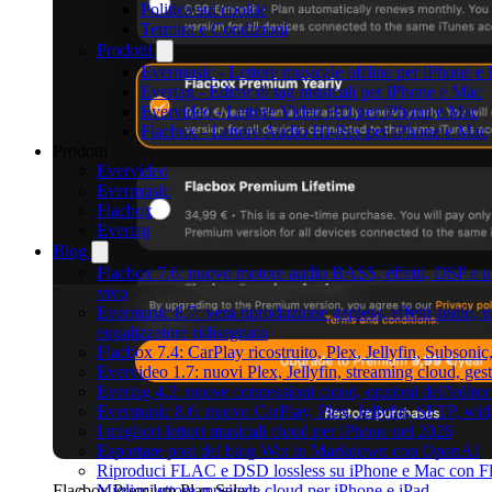
Politica sui cookie
Termini e Condizioni
Prodotti
Evermusic - Lettore musicale offline per iPhone e
Evertag - Editor di tag musicali per iPhone e Mac
Evervideo - Lettore Video HD per iPhone e Mac
Flacbox - Lettore Audio Hi-Res per iPhone e Mac
Prodotti
Evervideo
Evermusic
Flacbox
Evertag
Blog
Flacbox 7.6: nuovo motore audio BASS, effetti, DSP e un
vivo
Evermusic 8.7: vera riproduzione gapless, effetti audio,
equalizzatore ridisegnato
Flacbox 7.4: CarPlay ricostruito, Plex, Jellyfin, Subson
Evervideo 1.7: nuovi Plex, Jellyfin, streaming cloud, gest
Evertag 4.2: nuove connessioni cloud, opzioni dell'editor 
Evermusic 8.6: nuovo CarPlay, Plex, Jellyfin, SFTP, widg
I migliori lettori musicali cloud per iPhone nel 2026
Esportare post del blog Wix in Markdown con OpenAI
Riproduci FLAC e DSD lossless su iPhone e Mac con F
Flacbox Premium Plan Select
Miglior lettore musicale cloud per iPhone e iPad