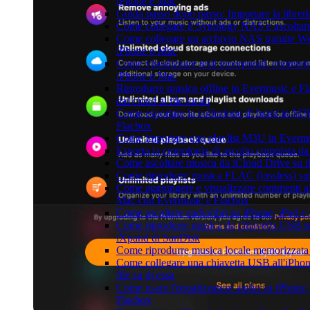
iPhone e Mac
Guida passo dopo passo: Importare la librer
Come collegare il Synology NAS e ascoltar
Come collegare un archivio NAS tramite W
iPhone o Mac
Come visualizzare testi incorporati, comment
iPhone o Mac
Riprodurre musica offline in Evermusic e Fl
dal cloud ai file locali
Come esportare la collezione di brani in 
Flacbox
Come importare una playlist M3U in Everm
Esporta la cronologia di ascolto completa d
Come ascoltare musica da iCloud Drive su 
Come riprodurre musica FLAC (lossless) su
Come aggiungere e visualizzare commenti all
Mac con Evermusic e Flacbox
Come ascoltare audiolibri su iPhone, iPad 
Come riprodurre musica da chiavetta USB s
iXpand di SanDisk
Come riprodurre musica locale memorizzata
Come collegare una chiavetta USB all'iPhone
file su di essa
Come usare l'equalizzatore audio su iPhone
Flacbox