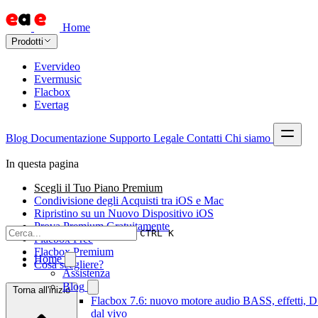
Home
Prodotti
Evervideo
Evermusic
Flacbox
Evertag
Blog
Documentazione
Supporto
Legale
Contatti
Chi siamo
In questa pagina
Scegli il Tuo Piano Premium
Condivisione degli Acquisti tra iOS e Mac
Ripristino su un Nuovo Dispositivo iOS
Prova Premium Gratuitamente
CTRL K
Flacbox Free
Flacbox Premium
Home
Cosa scegliere?
Assistenza
Blog
Torna all'inizio
Flacbox 7.6: nuovo motore audio BASS, effetti, D
dal vivo