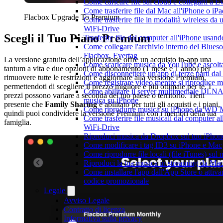
Come caricare file sul cloud e collegarli a 
Come trasferire file dal Mac all'iPhone o iP
Flacbox Upgrade To Premium
Come trasferire file in modalità wireless d
WiFi-Drive
Scegli il Tuo Piano Premium
Trasferire file dal computer all'iPhone usan
Come collegare l'archivio interno del Blu
Flacbox, Evertag
La versione gratuita dell’applicazione offre un acquisto in-app una
Come scaricare musica da YouTube e ascolta
tantum a vita e due opzioni di abbonamento (1 mese e 1 anno) per
Come disconnettere un'app di terze parti da
rimuovere tutte le restrizioni e aggiornare alla versione Premium,
Come registrare video mentre si riproduce 
permettendoti di scegliere il prezzo migliore e più ottimale per te. I
Come abilitare il server multimediale DLNA
prezzi possono variare a seconda del tuo paese o territorio. Tieni
musica su iPhone
presente che
Family Sharing
è abilitato per tutti gli acquisti e i piani,
Come riprodurre musica su iPhone da WD
quindi puoi condividere la versione Premium con i membri della tua
Come trasferire file musicali dal computer a
famiglia.
WiFi-Drive
Riproduci musica da Dropbox sul tuo iPhone
Come modificare i tag ID3 su iPhone e Mac
Come riprodurre file locali (file iTunes) sul
Riproduci la tua musica in streaming da M
Come installare l'app dall'App Store o attiva
codice promozionale
Legale
Avviso Legale
Contratto di licenza
Informativa sulla privacy