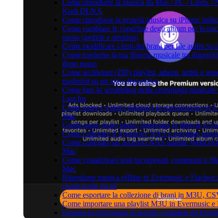
Come riprodurre la musica da Mac / PC / Linux / 
Kodi DLNA
Come riprodurre la propria musica su iPhone utili
Come cambiare le copertine degli album per le trac
passo (mobile e desktop)
Come modificare i testi dei brani per file audio 
Come trasferire la tua libreria musicale tra disposi
dopo passo
Come archiviare (ZIP) playlist, album, artisti e ge
trasferirli su un altro dispositivo
Come fare lo scrobbling della cronologia musical
Last.fm
Come usare i widget dinamici In riproduzione in 
Mac
Guida passo dopo passo: Importare la libreria iCl
Come collegare il Synology NAS e ascoltare musi
Come collegare un archivio NAS tramite WebDAV 
Mac
Come visualizzare testi incorporati, commenti e fi
Mac
Riprodurre musica offline in Evermusic e Flacbox: 
cloud ai file locali
Come esportare la collezione di brani in M3U, C
Come importare una playlist M3U in Evermusic e
Esporta la cronologia di ascolto completa da Ever