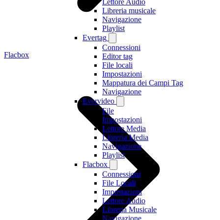
Lettore Audio
Libreria musicale
Navigazione
Playlist
Evertag
Connessioni
Flacbox
Editor tag
File locali
Impostazioni
Mappatura dei Campi Tag
Navigazione
Evervideo
File
Impostazioni
Lettore Media
Libreria Media
Navigazione
Playlist
Flacbox
Connessioni
File Locali
Impostazioni
Lettore Audio
Libreria Musicale
Navigazione