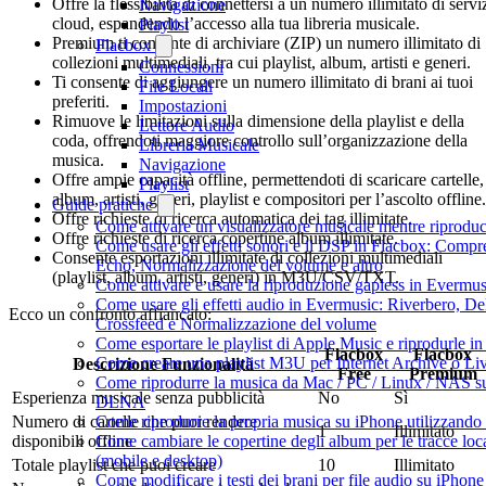
Offre la flessibilità di connettersi a un numero illimitato di servi
Navigazione
cloud, espandendo l’accesso alla tua libreria musicale.
Playlist
Premium ti consente di archiviare (ZIP) un numero illimitato di
Flacbox
collezioni multimediali, tra cui playlist, album, artisti e generi.
Connessioni
Ti consente di aggiungere un numero illimitato di brani ai tuoi
File Locali
preferiti.
Impostazioni
Rimuove le limitazioni sulla dimensione della playlist e della
Lettore Audio
coda, offrendoti maggiore controllo sull’organizzazione della
Libreria Musicale
musica.
Navigazione
Offre ampie capacità offline, permettendoti di scaricare cartelle,
Playlist
album, artisti, generi, playlist e compositori per l’ascolto offline.
Guide pratiche
Offre richieste di ricerca automatica dei tag illimitate.
Come attivare un visualizzatore musicale mentre riprodu
Offre richieste di ricerca copertine album illimitate.
Come usare gli effetti sonori e il DSP in Flacbox: Compr
Consente esportazioni illimitate di collezioni multimediali
Echo, Normalizzazione del volume e altro
(playlist, album, artisti, generi) in M3U/CSV/TXT.
Come attivare e usare la riproduzione gapless in Evermus
Come usare gli effetti audio in Evermusic: Riverbero, De
Ecco un confronto affiancato:
Crossfeed e Normalizzazione del volume
Come esportare le playlist di Apple Music e riprodurle 
Flacbox
Flacbox
Come creare una playlist M3U per Internet Archive o Li
Descrizione Funzionalità
Free
Premium
Come riprodurre la musica da Mac / PC / Linux / NAS su
Esperienza musicale senza pubblicità
No
Sì
DLNA
Come riprodurre la propria musica su iPhone utilizzando
Numero di cartelle che puoi rendere
1
Illimitato
Come cambiare le copertine degli album per le tracce loca
disponibili offline
(mobile e desktop)
Totale playlist che puoi creare
10
Illimitato
Come modificare i testi dei brani per file audio su iPho