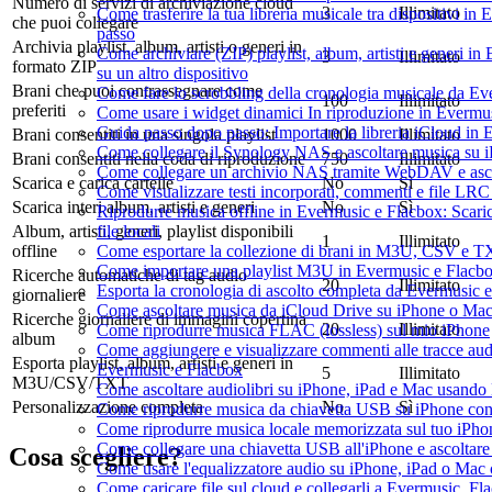
Numero di servizi di archiviazione cloud
3
Illimitato
Come trasferire la tua libreria musicale tra dispositivi i
che puoi collegare
passo
Archivia playlist, album, artisti o generi in
Come archiviare (ZIP) playlist, album, artisti e generi in 
3
Illimitato
formato ZIP
su un altro dispositivo
Brani che puoi contrassegnare come
Come fare lo scrobbling della cronologia musicale da Ev
100
Illimitato
preferiti
Come usare i widget dinamici In riproduzione in Evermu
Guida passo dopo passo: Importare la libreria iCloud in
Brani consentiti in una singola playlist
1000
Illimitato
Come collegare il Synology NAS e ascoltare musica su 
Brani consentiti nella coda di riproduzione
750
Illimitato
Come collegare un archivio NAS tramite WebDAV e asco
Scarica e carica cartelle
No
Sì
Come visualizzare testi incorporati, commenti e file LR
Scarica interi album, artisti e generi
No
Sì
Riprodurre musica offline in Evermusic e Flacbox: Scaric
file locali
Album, artisti, generi, playlist disponibili
1
Illimitato
Come esportare la collezione di brani in M3U, CSV e T
offline
Come importare una playlist M3U in Evermusic e Flacb
Ricerche automatiche di tag audio
20
Illimitato
Esporta la cronologia di ascolto completa da Evermusic 
giornaliere
Come ascoltare musica da iCloud Drive su iPhone o Ma
Ricerche giornaliere di immagini copertina
20
Illimitato
Come riprodurre musica FLAC (lossless) sul mio iPhone
album
Come aggiungere e visualizzare commenti alle tracce au
Esporta playlist, album, artisti e generi in
Evermusic e Flacbox
5
Illimitato
M3U/CSV/TXT
Come ascoltare audiolibri su iPhone, iPad e Mac usando
Personalizzazione completa
No
Sì
Come riprodurre musica da chiavetta USB su iPhone co
Come riprodurre musica locale memorizzata sul tuo iPh
Come collegare una chiavetta USB all'iPhone e ascoltare m
Cosa scegliere?
Come usare l'equalizzatore audio su iPhone, iPad o Mac
Come caricare file sul cloud e collegarli a Evermusic, F