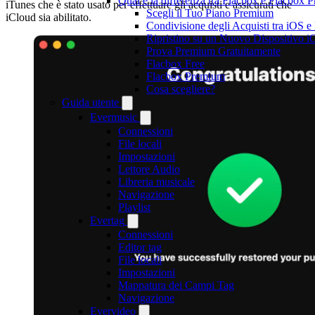
Qual è la differenza tra Flacbox e Flacbox
iTunes che è stato usato per effettuare gli acquisti e assicurati che
Scegli il Tuo Piano Premium
iCloud sia abilitato.
Condivisione degli Acquisti tra iOS 
Ripristino su un Nuovo Dispositivo i
Prova Premium Gratuitamente
Flacbox Free
Flacbox Premium
Cosa scegliere?
Guida utente
Evermusic
Connessioni
File locali
Impostazioni
Lettore Audio
Libreria musicale
Navigazione
Playlist
Evertag
Connessioni
Editor tag
File locali
Impostazioni
Mappatura dei Campi Tag
Navigazione
Evervideo