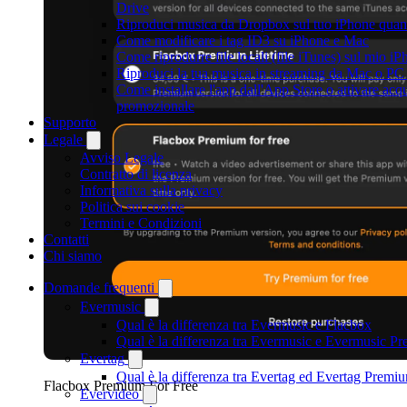
Drive
Riproduci musica da Dropbox sul tuo iPhone quand
Come modificare i tag ID3 su iPhone e Mac
Come riprodurre file locali (file iTunes) sul mio i
Riproduci la tua musica in streaming da Mac o 
Come installare l'app dall'App Store o attivare acqu
promozionale
Supporto
Legale
Avviso Legale
Contratto di licenza
Informativa sulla privacy
Politica sui cookie
Termini e Condizioni
Contatti
Chi siamo
Domande frequenti
Evermusic
Qual è la differenza tra Evermusic e Flacbox
Qual è la differenza tra Evermusic e Evermusic P
Evertag
Qual è la differenza tra Evertag ed Evertag Premi
Flacbox Premium For Free
Evervideo