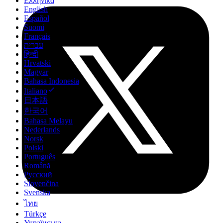
Ελληνικά
English
Español
Suomi
Français
עברית
हिन्दी
Hrvatski
Magyar
Bahasa Indonesia
Italiano
日本語
한국어
Bahasa Melayu
Nederlands
Norsk
Polski
Português
Română
Русский
Slovenčina
Svenska
ไทย
Türkçe
Українська