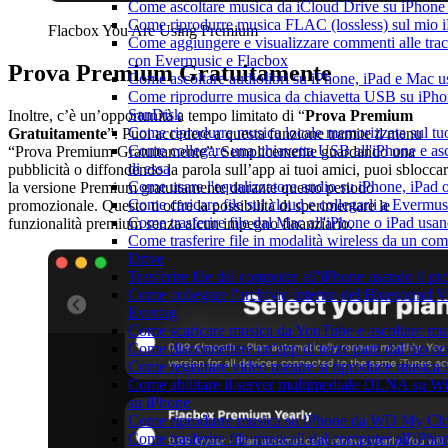
Come ascoltare musica da iCloud Drive su iPhon
Come riprodurre musica FLAC (lossless) sul mio 
Flacbox You Are Using Premium
Come aggiungere e visualizzare commenti alle tra
con Evermusic e Flacbox
Prova Premium Gratuitamente
Come ascoltare audiolibri su iPhone, iPad e Mac 
Come riprodurre musica da chiavetta USB su iPho
SanDisk
Inoltre, c’è un’opportunità a tempo limitato di “
Prova Premium
Come riprodurre musica locale memorizzata sul t
Gratuitamente
”. Puoi accedere a questa funzione tramite il menu
Come collegare una chiavetta USB all'iPhone e ascol
“Prova Premium Gratuitamente”. Semplicemente guardando una
di essa
pubblicità o diffondendo la parola sull’app ai tuoi amici, puoi sblocca
Come usare l'equalizzatore audio su iPhone, iPad
la versione Premium gratuitamente durante questo periodo
Come caricare file sul cloud e collegarli a Evermu
promozionale. Questo ti offre la possibilità di sperimentare le
Come trasferire file dal Mac all'iPhone o iPad usa
funzionalità premium senza alcun impegno finanziario.
Come trasferire file in modalità wireless da un c
Drive
Trasferire file dal computer all'iPhone usando il 
Come collegare l'archivio interno del Bluesound
Evertag
Come scaricare musica da YouTube e ascoltare mus
Come disconnettere un'app di terze parti dal tuo 
Come registrare video mentre si riproduce musica 
Come abilitare il server multimediale DLNA su Wi
su iPhone
Come riprodurre musica su iPhone da WD My C
Come trasferire file musicali dal computer all'iPh