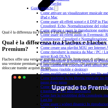
Playlist
Guide pratiche
Come attivare un visualizzatore musicale me
iPad e Mac
Come usare gli effetti sonori e il DSP in Fl
Crossfeed, Echo, Normalizzazione del volum
Come attivare e usare la riproduzione gaple
Qual è la differenza tra Flacbox e Flacbox Premium?
Come usare gli effetti audio in Evermusic: R
Compressore, Crossfeed e Normalizzazione
Qual è la differenza tra Flacbox e Flacbox
Come esportare le playlist di Apple Music e
Come creare una playlist M3U per Internet 
Premium?
Come riprodurre la musica da Mac / PC / Li
server Kodi DLNA
Flacbox offre una versione gratuita con alcune limitazioni di utilizzo e
Come riprodurre la propria musica su iPhon
una versione premium con funzionalità aggiuntive, che possono esser
Come cambiare le copertine degli album per l
sbloccate tramite acquisti in-app.
passo passo (mobile e desktop)
Come modificare i testi dei brani per file 
Come trasferire la tua libreria musicale tra d
passo dopo passo
Come archiviare (ZIP) playlist, album, artis
e trasferirli su un altro dispositivo
Come fare lo scrobbling della cronologia m
Last.fm
Come usare i widget dinamici In riproduzio