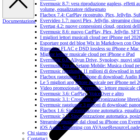
Evermusic 8.7: vera riproduzione gapless, effetti 
volume, equalizzatore ridisegnato
Flacbox 7.4: CarPlay ricostruito, Plex, Jellyfin, 
Evervideo 1.7: nuovi Plex, Jellyfin, streaming clou
Documentazione
Evertag 4.2: nuove connessioni cloud, opzioni dell'
Evermusic 8.6: nuovo CarPlay, Plex, Jellyfin, SFTP
I migliori lettori musicali cloud per iPhone nel 202
Esportare post del blog Wix in Markdown con O
Riproduci FLAC e DSD lossless su iPhone e Mac
Miglior lettore musicale cloud per iPhone e iPad
Evermusic 6.8: Aliyun Drive, Synology, nuovi stil
Evermusic Pro su Setapp Mobile: Musica cloud pe
Evermusic raggiunge 11 milioni di download in tu
Flacbox raggiunge 1 milione di download: Audio 
Le 5 migliori app lettore musicale per iPhone nel 
Video promozionale Evermusic: lettore musicale c
Evermusic 3.6: CarPlay, VoiceOver e altro
Evermusic 3.1: Crossfade, sincronizzazione libreri
Evermusic raggiunge 3 milioni di download: panora
Flacbox 1.6: Sincronizzazione automatica, equali
Evermusic 2.3: Sincronizzazione automatica, posiz
Streaming musicale dal cloud su iPhone con Ever
iOS Audio Streaming con AVAssetResourceLoade
Chi siamo
Contattaci