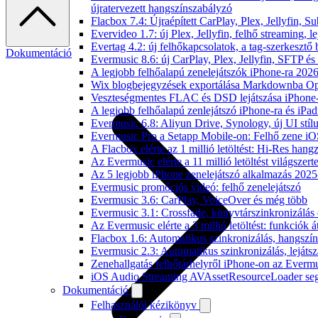
újratervezett hangszínszabályzó
Flacbox 7.4: Újraépített CarPlay, Plex, Jellyfin,
Evervideo 1.7: új Plex, Jellyfin, felhő streaming, l
Evertag 4.2: új felhőkapcsolatok, a tag-szerkesztő 
Dokumentáció
Evermusic 8.6: új CarPlay, Plex, Jellyfin, SFTP é
A legjobb felhőalapú zenelejátszók iPhone-ra 202
Wix blogbejegyzések exportálása Markdownba O
Veszteségmentes FLAC és DSD lejátszása iPhone-
A legjobb felhőalapú zenlejátszó iPhone-ra és iPad
Evermusic 6.8: Aliyun Drive, Synology, új UI stíl
Evermusic Pro a Setapp Mobile-on: Felhő zene iO
A Flacbox elérte az 1 millió letöltést: Hi-Res hang
Az Evermusic elérte a 11 millió letöltést világszert
Az 5 legjobb iPhone zenelejátszó alkalmazás 202
Evermusic promóciós videó: felhő zenelejátszó
Evermusic 3.6: CarPlay, VoiceOver és még több
Evermusic 3.1: Crossfade, könyvtárszinkronizálás 
Az Evermusic elérte a 3 millió letöltést: funkciók á
Flacbox 1.6: Automatikus szinkronizálás, hangsz
Evermusic 2.3: Automatikus szinkronizálás, lejátsz
Zenehallgatás felhőtárhelyről iPhone-on az Everm
iOS Audio Streaming AVAssetResourceLoader seg
Dokumentáció
Felhasználói kézikönyv