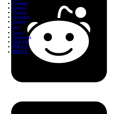
Português
Română
Русский
Slovenčina
Svenska
ไทย
Türkçe
Українська
Tiếng Việt
简体中文
繁體中文