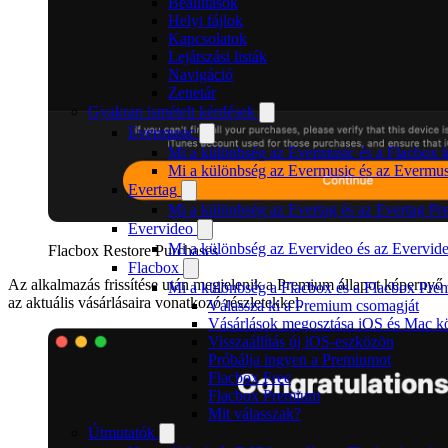
Beállítások
Helyi fájlok
Kapcsolatok
Lejátszási listák
Navigáció
Zenetár
Gyakran ismételt kérdések
Evermusic
Mi a különbség az Evermusic és a Flacbox k
Mi a különbség az Evermusic és az Evermu
Evertag
Mi a különbség az Evertag és az Evertag P
Evervideo
Mi a különbség az Evervideo és az Evervid
Flacbox Restore Purchases
Flacbox
Az alkalmazás frissítése után megjelenik a Premium állapot képernyő
Mi a különbség a Flacbox és a Flacbox Pre
az aktuális vásárlásaira vonatkozó részletekkel.
Válassza ki a Premium csomagját
Vásárlások megosztása iOS és Mac kö
Visszaállítás új iOS-eszközön
Próbálja ingyen a Premiumot
Flacbox Free
Flacbox Premium
Mit válasszak?
Útmutatók