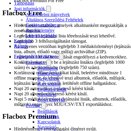
Flacbox Premium For Free
Támogatás
Jogi információk
Flacbox Free
Adatvédelmi irányelvek
Általános Szerződési Feltételek
Cookie-szabályzat
Hirdetéseket tartalmaz, amelyek alkalmanként megszakítják a
Jogi közlemény
zenehallgatást.
Licencszerződés
Legfeljebb 10 lejátszási lista létrehozását teszi lehetővé.
Kapcsolat
Legfeljebb 3 felhőszolgáltatást támogat.
Rólunk
Az ingyenes verzióban legfeljebb 3 médiaközleményt (lejátszás
lista, album, előadó vagy műfaj) archiválhat (ZIP).
Felhasználói kézikönyv
Legfeljebb 100 dal hozzáadását engedélyezi a kedvencekhez.
Korlátozásokat vezet be a lejátszási listákra (legfeljebb 1000
Evermusic
szám) és a lejátszósorba (legfeljebb 750 szám).
Beállítások
Korlátozott offline funkciókat kínál, beleértve mindössze 1
Hanglejátszó
offline mappát, és lehetővé teszi albumok, előadók, műfajok,
Helyi fájlok
lejátszási listák és szerzők letöltését offline hallgatáshoz.
Kapcsolatok
Napi 20 automatikus tagkereső kérést kínál.
Lejátszási listák
Napi 20 albumborítókereső kérést kínál.
Navigáció
Napi 5 médiaközleményt (lejátszási listák, albumok, előadók,
Zenei könyvtár
műfajok) engedélyez M3U/CSV/TXT exportáláshoz.
Evertag
Beállítások
Flacbox Premium
Helyi fájlok
Kapcsolatok
Navigáció
Hirdetésmentes zenehallgatási élményt nyújt.