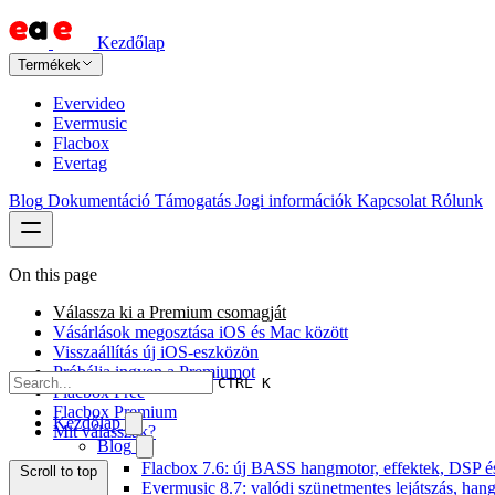
Kezdőlap
Termékek
Evervideo
Evermusic
Flacbox
Evertag
Blog
Dokumentáció
Támogatás
Jogi információk
Kapcsolat
Rólunk
On this page
Válassza ki a Premium csomagját
Vásárlások megosztása iOS és Mac között
Visszaállítás új iOS-eszközön
Próbálja ingyen a Premiumot
CTRL K
Flacbox Free
Flacbox Premium
Kezdőlap
Mit válasszak?
Blog
Flacbox 7.6: új BASS hangmotor, effektek, DSP és 
Scroll to top
Evermusic 8.7: valódi szünetmentes lejátszás, han