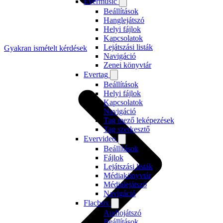
Evermusic
Beállítások
Hanglejátszó
Helyi fájlok
Kapcsolatok
Lejátszási listák
Gyakran ismételt kérdések
Navigáció
Zenei könyvtár
Evertag
Beállítások
Helyi fájlok
Kapcsolatok
Navigáció
Tag mező leképezések
Tag szerkesztő
Evervideo
Beállítások
Fájlok
Lejátszási listák
Médiakönyvtár
Médialejátszó
Navigáció
Flacbox
Audiojátszó
Beállítások