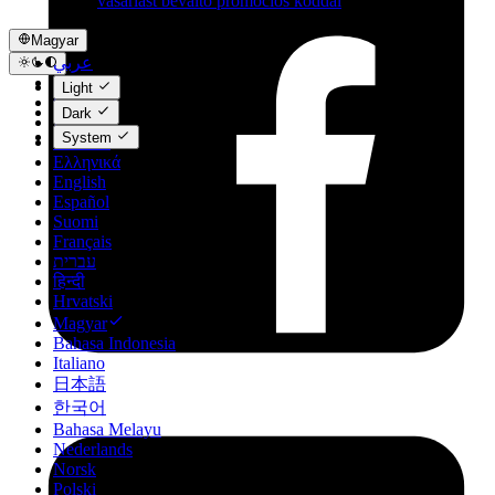
vásárlást beváltó promóciós kóddal
Magyar
عربي
Català
Light
Čeština
Dark
Dansk
System
Deutsch
Ελληνικά
English
Español
Suomi
Français
עברית
हिन्दी
Hrvatski
Magyar
Bahasa Indonesia
Italiano
日本語
한국어
Bahasa Melayu
Nederlands
Norsk
Polski