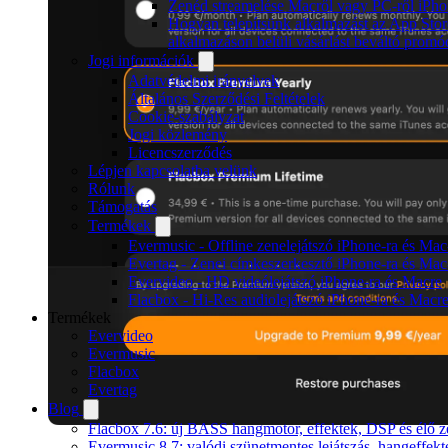
Zenéd streamelése Macről vagy PC-ről iPho
Hogyan telepítsünk alkalmazást az App Stor
alkalmazáson belüli vásárlást beváltó promó
Jogi információk
Adatvédelmi irányelvek
Általános Szerződési Feltételek
Cookie-szabályzat
Jogi közlemény
Licencszerződés
Lépjen kapcsolatba velünk
Rólunk
Támogatás
Termékek
Evermusic - Offline zenelejátszó iPhone-ra és Mac
Evertag - Zenei címkeszerkesztő iPhone-ra és Mac
Evervideo - HD videólejátszó iPhone-ra és Macre
Flacbox - Hi-Res audiolejátszó iPhone-ra és Macr
Termékek
Evervideo
Evermusic
Flacbox
Evertag
Blog
Flacbox 7.6: új BASS hangmotor, effektek, DSP és élő ze
Evermusic 8.7: valódi szünetmentes lejátszás, hangeffekt