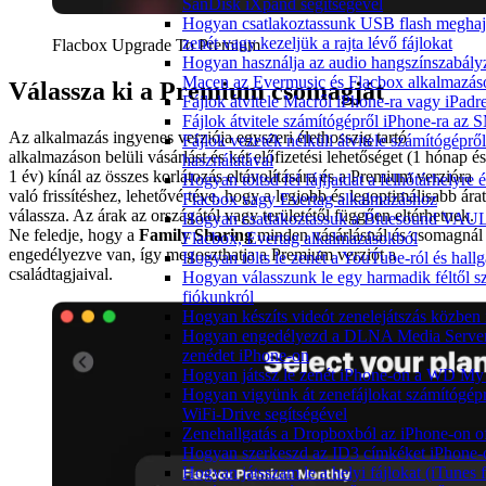
SanDisk iXpand segítségével
Hogyan csatlakoztassunk USB flash meghajt
zenét vagy kezeljük a rajta lévő fájlokat
Flacbox Upgrade To Premium
Hogyan használja az audio hangszínszabály
Macen az Evermusic és Flacbox alkalmazás
Válassza ki a Premium csomagját
Fájlok átvitele Macről iPhone-ra vagy iPadre
Fájlok átvitele számítógépről iPhone-ra az 
Az alkalmazás ingyenes verziója egyszeri élethosszig tartó
Fájlok vezeték nélküli átvitele számítógépr
alkalmazáson belüli vásárlást és két előfizetési lehetőséget (1 hónap és
használatával
1 év) kínál az összes korlátozás eltávolítására és a Premium verzióra
Hogyan töltsd fel fájljaidat a felhőtárhelyre
való frissítéshez, lehetővé téve, hogy a legjobb és legoptimálisabb árat
Flacbox vagy Evertag alkalmazáshoz
válassza. Az árak az országától vagy területétől függően eltérhetnek.
Hogyan csatlakoztassuk a Bluesound VAULT
Ne feledje, hogy a
Family Sharing
minden vásárlásnál és csomagnál
Flacbox, Evertag alkalmazásokból
engedélyezve van, így megoszthatja a Premium verziót a
Hogyan tölts le zenét a YouTube-ról és hallg
családtagjaival.
Hogyan válasszunk le egy harmadik féltől s
fiókunkról
Hogyan készíts videót zenelejátszás közben
Hogyan engedélyezd a DLNA Media Servert 
zenédet iPhone-on
Hogyan játssz le zenét iPhone-on a WD M
Hogyan vigyünk át zenefájlokat számítógépr
WiFi-Drive segítségével
Zenehallgatás a Dropboxból az iPhone-on o
Hogyan szerkeszd az ID3 címkéket iPhone-
Hogyan játsszam le a helyi fájlokat (iTunes