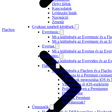
Helyi fájlok
Kapcsolatok
Lejátszási listák
Navigáció
Zenetár
Gyakran ismételt kérdések
Flacbox
Evermusic
Mi a különbség az Evermusic és a Fla
Mi a különbség az Evermusic és az E
Evertag
Mi a különbség az Evertag és az Eve
Evervideo
Mi a különbség az Evervideo és az E
Flacbox
Mi a különbség a Flacbox és a Flacb
Válassza ki a Premium csomagj
Vásárlások megosztása iOS és 
Visszaállítás új iOS-eszközön
Próbálja ingyen a Premiumot
Flacbox Free
Flacbox Premium
Mit válasszak?
Útmutatók
Hangeffektek és DSP használata a Flacboxb