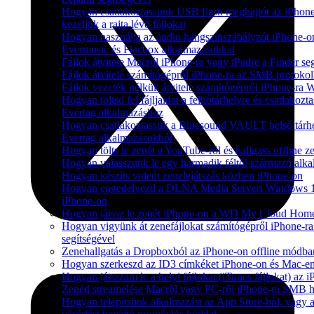
Hogyan csatlakoztassunk USB flash meghajtót az iPhone
kezeljük a rajta lévő fájlokat
Hogyan használja az audio hangszínszabályzót iPhone-o
Evermusic és Flacbox alkalmazásokkal
Fájlok átvitele Macről iPhone-ra vagy iPadre a Finder se
Fájlok átvitele számítógépről iPhone-ra az SMB protokol
Fájlok vezeték nélküli átvitele számítógépről iPhone-ra 
Hogyan töltsd fel fájljaidat a felhőtárhelyre és csatlako
Evertag alkalmazáshoz
Hogyan csatlakoztassuk a Bluesound VAULT belső tárhe
Evertag alkalmazásokból
Hogyan tölts le zenét a YouTube-ról és hallgass offline 
Hogyan válasszunk le egy harmadik féltől származó alka
Hogyan készíts videót zenelejátszás közben iPhone-on
Hogyan engedélyezd a DLNA Media Servert Windows 10-e
iPhone-on
Hogyan játssz le zenét iPhone-on a WD My Cloud Home
Hogyan vigyünk át zenefájlokat számítógépről iPhone-ra
segítségével
Zenehallgatás a Dropboxból az iPhone-on offline módba
Hogyan szerkeszd az ID3 címkéket iPhone-on és Mac-e
Hogyan játsszam le a helyi fájlokat (iTunes fájlokat) az
Zenéd streamelése Macről vagy PC-ről iPhone-ra SMB h
Hogyan telepítsünk alkalmazást az App Store-ból, vagy a