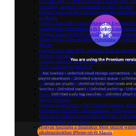
Hangeffektek és DSP használata a Flacboxban: kom
visszhang, hangerő-normalizálás és még sok más
Hogyan kapcsold be a zenei vizualizálót zenehall
és Macen
Hogyan használd a hangeffekteket az Evermusicban:
kompresszor, keresztátfedés és hangerő-normalizál
Hogyan kapcsold be és használd a szünetmentes le
Apple Music lejátszási listák exportálása és leját
Macen
Hogyan hozz létre M3U lejátszási listát az Intern
Archive számára
Hogyan játssza le zenéjét Mac / PC / Linux / NAS
DLNA szerver segítségével
Hogyan játssza le saját zenéjét iPhone-on CarPlay 
Hogyan változtasd meg az albumborítókat helyi z
lépésről lépésre útmutató (mobil és asztali)
Hogyan szerkesszük a dalszövegeket hangfájlok
Hogyan vidd át a zenei könyvtáradat eszközök köz
lépésre útmutató
Hogyan archiváljunk (ZIP) lejátszási listákat, alb
Evermusic és Flacbox alkalmazásban, és hogyan v
Hogyan scrobbold a zenei előzményeidet az Ever
alkalmazásból a Last.fm-re
Hogyan használja a dinamikus Most játszott widge
alkalmazásokban iPhone-on és Macen