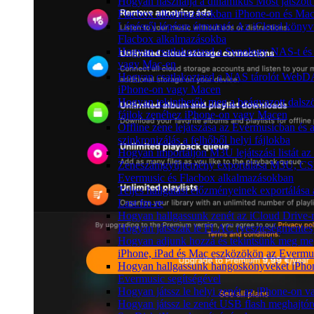
Hogyan használja a dinamikus Most játszott
Flacbox alkalmazásokban iPhone-on és Ma
Lépésről lépésre útmutató: Az iCloud könyv
Flacbox alkalmazásokba
Hogyan csatlakoztasd a Synology NAS-t és 
vagy Mac-en
Hogyan csatlakoztasd a NAS tárolót WebDAV
iPhone-on vagy Macen
Hogyan tekinthetők meg a beágyazott dals
fájlok zenéhez iPhone-on vagy Macen
Offline zene lejátszása az Evermusicban és 
szinkronizálás a felhőből helyi fájlokba
Hogyan importáljon M3U lejátszási listát a
Zeneszámgyűjtemény exportálása M3U, CS
Evermusic és Flacbox alkalmazásokban
Teljes hallgatási előzményeinek exportálása
Last.fm-re
Hogyan hallgassunk zenét az iCloud Drive-
Hogyan játsszak le FLAC (veszteségmentes
Hogyan adjunk hozzá és tekintsünk meg me
iPhone, iPad és Mac eszközökön az Evermus
Hogyan hallgassunk hangoskönyveket iPhon
Evermusic segítségével
Hogyan játssz le helyi zenét az iPhone-on 
Hogyan játssz le zenét USB flash meghajtór