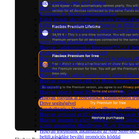
vagy kezeljük a rajta lévő fájlokat
Hogyan használja az audio hangszínszabályzót iP
Evermusic és Flacbox alkalmazásokkal
Fájlok átvitele Macről iPhone-ra vagy iPadre a Fin
Fájlok átvitele számítógépről iPhone-ra az SMB pr
Fájlok vezeték nélküli átvitele számítógépről iPho
Hogyan töltsd fel fájljaidat a felhőtárhelyre és cs
vagy Evertag alkalmazáshoz
Hogyan csatlakoztassuk a Bluesound VAULT belső
Flacbox, Evertag alkalmazásokból
Hogyan tölts le zenét a YouTube-ról és hallgass of
Hogyan válasszunk le egy harmadik féltől származ
fiókunkról
Hogyan készíts videót zenelejátszás közben iPhon
Hogyan engedélyezd a DLNA Media Servert Window
iPhone-on
Hogyan játssz le zenét iPhone-on a WD My Clou
Hogyan vigyünk át zenefájlokat számítógépről iPh
Drive segítségével
Zenehallgatás a Dropboxból az iPhone-on offline
Hogyan szerkeszd az ID3 címkéket iPhone-on és
Hogyan játsszam le a helyi fájlokat (iTunes fájlok
Zenéd streamelése Macről vagy PC-ről iPhone-ra
Hogyan telepítsünk alkalmazást az App Store-ból,
belüli vásárlást beváltó promóciós kóddal