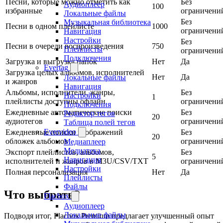
Песни, которые можно отметить как
Без
Аудиоплеер
100
избранные
ограничени
Локальные файлы
Без
Музыкальная библиотека
Песни в одном плейлисте
1000
ограничени
Навигация
Настройки
Без
Песни в очереди воспроизведения
750
Плейлисты
ограничени
Подключения
Загрузка и выгрузка папок
Нет
Да
Evertag
Загрузка целых альбомов, исполнителей
Нет
Да
Локальные файлы
и жанров
Навигация
Альбомы, исполнители, жанры,
Без
Настройки
1
плейлисты доступны офлайн
ограничени
Подключения
Ежедневные автоматические поиски
Без
Редактор тегов
20
аудиотегов
ограничени
Таблица полей тегов
Evervideo
Ежедневные поиски изображений
Без
20
обложек альбомов
ограничени
Медиаплеер
Медиатека
Экспорт плейлистов, альбомов,
Без
5
Навигация
исполнителей и жанров в M3U/CSV/TXT
ограничени
Настройки
Полная персонализация
Нет
Да
Плейлисты
Файлы
Что выбрать?
Flacbox
Аудиоплеер
Локальные файлы
Подводя итог, Flacbox Premium предлагает улучшенный опыт