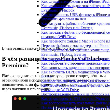
Как слушать аудиокниги на iPhone, iPad
Как использовать аудио эквалайзер на iP
Evermusic и Flacbox
Как подключить USB-флешку к iPhone и
управлять файлами на ней
Как загрузить файлы в облачное хранил
Evermusic, Flacbox или Evertag
Как передать файлы по беспроводной сет
помощью WiFi-Drive
Как перенести файлы с Mac на iPhone ил
Перенос файлов с компьютера на iPhon
В чём разница между Flacbox и Flacbox Premium?
Как подключить внутреннее хранилище
Evermusic, Flacbox, Evertag
В чём разница между Flacbox и Flacbox
Как скачать музыку с YouTube и слушат
Как отключить стороннее приложение от
Premium?
Как записывать видео во время воспрои
Как включить DLNA медиасервер в Wind
Flacbox предлагает как бесплатную версию с определёнными
iPhone
ограничениями использования, так и премиум-версию с
Как воспроизводить музыку на iPhone 
дополнительными функциями, которые можно разблокировать
Как перенести музыкальные файлы с ком
через покупки в приложении.
с помощью WiFi-Drive
Воспроизведение музыки из Dropbox на
Как редактировать ID3-теги на iPhone и
Как воспроизводить локальные файлы (ф
Потоковое воспроизведение музыки с Ma