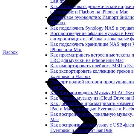
Last.fm
Как использовать динамические виджет
в Evermusic и Flacbox на iPhone и Mac
Пошаговое руководство: Импорт библиот
Flacbox
Как подключить Synology NAS и слушат
Воспроизведение офлайн-музыки в Everm
синхронизация из облака в локальные 
Как подключить хранилище NAS через 
iPhone или Mac
Flacbox
Как просматривать встроенные тексты 
LRC для музыки на iPhone или Mac
Как импортировать плейлист M3U в Ever
Как экспортировать коллекцию треков 
Evermusic и Flacbox
Экспорт полной истории прослушивания 
Last.fm
Как Воспроизводить Музыку FLAC (Без 
Как слушать музыку из iCloud Drive на 
Как добавлять и просматривать коммента
iPad и Mac с помощью Evermusic и Flacb
Как воспроизводить локальную музыку,
Mac
Как воспроизводить музыку с USB-флеш
Evermusic и iXpand от SanDisk