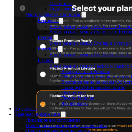
Плейлисты
Подключения
Часто задаваемые вопросы
Evermusic
В чём разница между Evermusic и Flacbo
В чём разница между Evermusic и Everm
Evertag
В чём разница между Evertag и Evertag 
Evervideo
В чём разница между Evervideo и Evervi
Flacbox
В чём разница между Flacbox и Flacbox 
Выберите план Premium
Общий доступ к покупкам между 
Восстановление на новом iOS-уст
Попробуйте Premium бесплатно
Flacbox Free
Flacbox Premium
Что выбрать?
Поддержка
Правовая информация
Лицензионное соглашение
Политика использования файлов cookie
Политика конфиденциальности