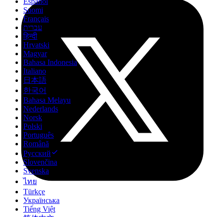
Español
Suomi
Français
עברית
हिन्दी
Hrvatski
Magyar
Bahasa Indonesia
Italiano
日本語
한국어
Bahasa Melayu
Nederlands
Norsk
Polski
Português
Română
Русский
Slovenčina
Svenska
ไทย
Türkçe
Українська
Tiếng Việt