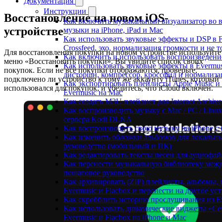
Документация
Инструкции
Восстановление на новом iOS-
Как включить музыкальный визуализатор во 
устройстве
музыки на iPhone, iPad и Mac
Как использовать звуковые эффекты и DSP в Fl
Crossfeed, эхо, нормализация громкости и не т
Для восстановления покупки на новом устройстве используйте
Как включить и использовать воспроизведение
меню «Восстановить покупки». Вы увидите список своих
Как использовать звуковые эффекты в Evermus
покупок. Если не все покупки отображаются, проверьте,
дисторшн, компрессор, кроссфид и нормализа
подключено ли устройство к тому же аккаунту iTunes, который
Как экспортировать плейлисты Apple Music и
использовался для покупок, и убедитесь, что iCloud включён.
Evermusic на Mac
Как создать M3U плейлист для Internet Archive
Как воспроизводить музыку с Mac / PC / Linu
сервера Kodi DLNA
Как воспроизводить свою музыку на iPhone с
Как изменить обложки альбомов для локальных
руководство (мобильный и ПК)
Как редактировать тексты песен для аудиофа
Как перенести музыкальную библиотеку между
пошаговое руководство
Как архивировать (ZIP) плейлисты, альбомы,
Evermusic и Flacbox и перенести на другое ус
Как скробблить историю прослушивания из Eve
Как использовать динамические виджеты «Се
Evermusic и Flacbox на iPhone и Mac