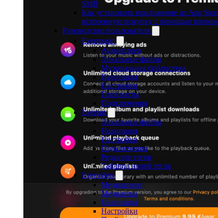
SMB
Как установить приложение из App Stor
встроенную покупку с помощью промок
Руководство пользователя
Evermusic
Аудиоплеер
Локальные файлы
Музыкальная библиотека
Навигация
Настройки
Плейлисты
Подключения
Evertag
Локальные файлы
Навигация
Настройки
Подключения
Редактор тегов
Таблица полей тегов
Evervideo
Медиаплеер
Медиатека
Навигация
Настройки