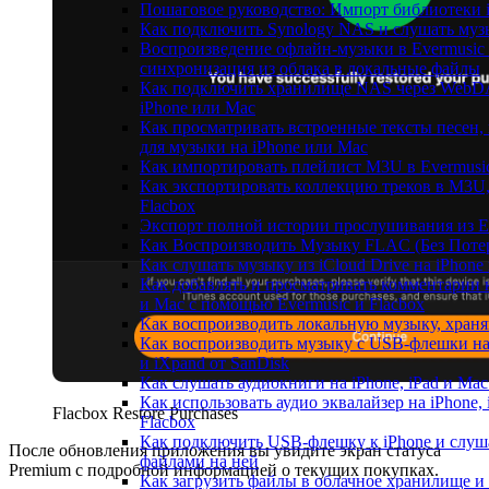
Пошаговое руководство: Импорт библиотеки iC
Как подключить Synology NAS и слушать муз
Воспроизведение офлайн-музыки в Evermusic и
синхронизация из облака в локальные файлы
Как подключить хранилище NAS через WebDA
iPhone или Mac
Как просматривать встроенные тексты песен
для музыки на iPhone или Mac
Как импортировать плейлист M3U в Evermusic
Как экспортировать коллекцию треков в M3U,
Flacbox
Экспорт полной истории прослушивания из Eve
Как Воспроизводить Музыку FLAC (Без Потер
Как слушать музыку из iCloud Drive на iPhone
Как добавлять и просматривать комментарии к
и Mac с помощью Evermusic и Flacbox
Как воспроизводить локальную музыку, храня
Как воспроизводить музыку с USB-флешки на
и iXpand от SanDisk
Как слушать аудиокниги на iPhone, iPad и Ma
Как использовать аудио эквалайзер на iPhone, 
Flacbox Restore Purchases
Flacbox
Как подключить USB-флешку к iPhone и слуш
После обновления приложения вы увидите экран статуса
файлами на ней
Premium с подробной информацией о текущих покупках.
Как загрузить файлы в облачное хранилище и 