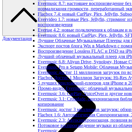
Evermusic 8.7: настоящее воспроизведение без
нормализация громкости, переработанный экв
Flacbox 7.4: новый CarPlay, Plex, Jellyfin, Sub
Evervideo 1.7: новые Plex, Jellyfin, стриминг и
воспроизведения
Evertag 4.2: новые подключения к облакам и н
Evermusic 8.6: новый CarPlay, Plex, Jellyfin, S
Документация
Лучшие Облачные Музыкальные Плееры для iP
Экспорт постов блога Wix в Markdown с пом
Воспроизведение Lossless FLAC и DSD на iPho
Лучший облачный музыкальный плеер для iPh
Evermusic 6.8: Aliyun Drive, Synology, Новые 
Evermusic Pro в Setapp Mobile: Облачная Музы
Evermusic достиг 11 миллионов загрузок по в
Flacbox Достиг 1 Миллион Загрузок: Hi-Res А
5 лучших приложений-плееров для iPhone в 2
Промо-видео Evermusic: облачный музыкальн
Evermusic 3.6: CarPlay, VoiceOver и другие но
Evermusic 3.1: Crossfade, синхронизация библ
копирование
Evermusic достиг 3 миллионов загрузок: обзо
Flacbox 1.6: Автоматическая Синхронизация
Evermusic 2.3: Автосинхронизация, позиция в
Потоковое воспроизведение музыки из облачн
Evermusic