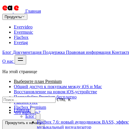
Главная
Продукты
Evervideo
Evermusic
Flacbox
Evertag
Блог
Документация
Поддержка
Правовая информация
Контакт
О нас
На этой странице
Выберите план Premium
Общий доступ к покупкам между iOS и Mac
Восстановление на новом iOS-устройстве
Попробуйте Premium бесплатно
CTRL K
Flacbox Free
Flacbox Premium
Главная
Что выбрать?
Блог
Flacbox 7.6: новый аудиодвижок BASS, эффек
Прокрутить к началу
музыкальный визуализатор