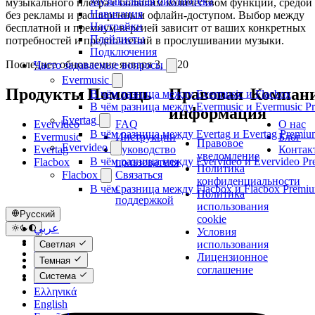
Музыкальная библиотека
музыкального плеера с большим количеством функций, средой
Навигация
без рекламы и расширенным офлайн-доступом. Выбор между
Настройки
бесплатной и премиум-версией зависит от ваших конкретных
Плейлисты
потребностей и предпочтений в прослушивании музыки.
Подключения
Последнее обновление
января 3, 2020
Часто задаваемые вопросы
Evermusic
Продукты
Помощь
Правовая
Компан
В чём разница между Evermusic и Flacbox
В чём разница между Evermusic и Evermusic P
информация
Evertag
Evervideo
FAQ
О нас
В чём разница между Evertag и Evertag Premiu
Evermusic
Инструкции
Блог
Правовое
Evervideo
Evertag
Руководство
Контак
уведомление
В чём разница между Evervideo и Evervideo P
Flacbox
пользователя
Политика
Связаться
Flacbox
конфиденциальности
с
В чём разница между Flacbox и Flacbox Premi
Политика
поддержкой
использования
Русский
cookie
عربي
Условия
Català
использования
Светлая
Čeština
Лицензионное
Темная
Dansk
соглашение
Система
Deutsch
Ελληνικά
English