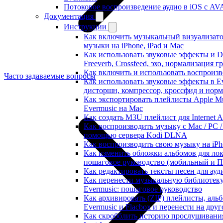
Потоковое воспроизведение аудио в iOS с AVA
Документация
Инструкции
Как включить музыкальный визуализато
музыки на iPhone, iPad и Mac
Как использовать звуковые эффекты и DS
Freeverb, Crossfeed, эхо, нормализация г
Как включить и использовать воспроизве
Часто задаваемые вопросы
Как использовать звуковые эффекты в Ev
дисторшн, компрессор, кроссфид и нор
Как экспортировать плейлисты Apple Mu
Evermusic на Mac
Как создать M3U плейлист для Internet A
Как воспроизводить музыку с Mac / PC / 
помощью сервера Kodi DLNA
Как воспроизводить свою музыку на iPh
Как изменить обложки альбомов для лока
пошаговое руководство (мобильный и 
Как редактировать тексты песен для ау
Как перенести музыкальную библиотеку
Evermusic: пошаговое руководство
Как архивировать (ZIP) плейлисты, аль
Evermusic и Flacbox и перенести на друг
Как скробблить историю прослушивания 