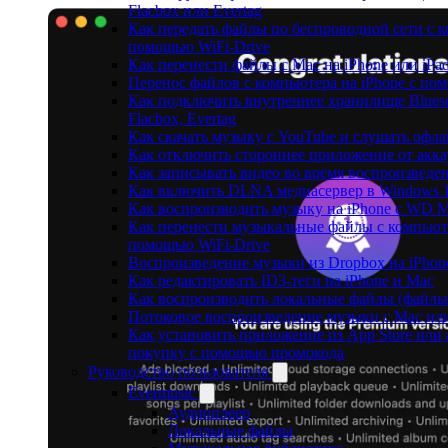
Flacbox или Evertag
Как передать файлы по беспроводной сети с к
помощью WiFi-Drive
Как перенести файлы с Mac на iPhone или iPa
Перенос файлов с компьютера на iPhone с п
Как подключить внутреннее хранилище Blues
Flacbox, Evertag
Как скачать музыку с YouTube и слушать офла
Как отключить стороннее приложение от акка
Как записывать видео во время воспроизведе
Как включить DLNA медиасервер в Windows 1
Как воспроизводить музыку на iPhone с WD 
Как перенести музыкальные файлы с компьютер
помощью WiFi-Drive
Воспроизведение музыки из Dropbox на iPhon
Как редактировать ID3-теги на iPhone и Mac
Как воспроизводить локальные файлы (файлы i
Потоковое воспроизведение музыки с Mac ил
Как установить приложение из App Store или
покупку с помощью промокода
Руководство пользователя
Evermusic
Аудиоплеер
Локальные файлы