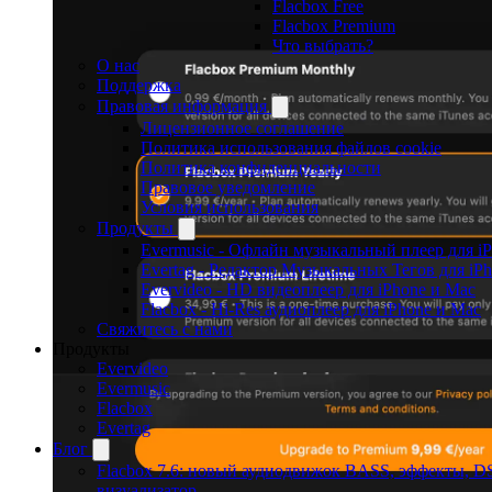
Flacbox Free
Flacbox Premium
Что выбрать?
О нас
Поддержка
Правовая информация
Лицензионное соглашение
Политика использования файлов cookie
Политика конфиденциальности
Правовое уведомление
Условия использования
Продукты
Evermusic - Офлайн музыкальный плеер для i
Evertag - Редактор Музыкальных Тегов для iP
Evervideo - HD видеоплеер для iPhone и Mac
Flacbox - Hi-Res аудиоплеер для iPhone и Mac
Свяжитесь с нами
Продукты
Evervideo
Evermusic
Flacbox
Evertag
Блог
Flacbox 7.6: новый аудиодвижок BASS, эффекты, 
визуализатор