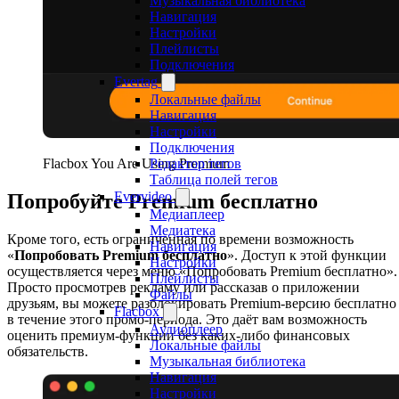
Музыкальная библиотека
Навигация
Настройки
Плейлисты
Подключения
Evertag
Локальные файлы
Навигация
Настройки
Подключения
Flacbox You Are Using Premium
Редактор тегов
Таблица полей тегов
Evervideo
Попробуйте Premium бесплатно
Медиаплеер
Медиатека
Кроме того, есть ограниченная по времени возможность
Навигация
«
Попробовать Premium бесплатно
». Доступ к этой функции
Настройки
осуществляется через меню «Попробовать Premium бесплатно».
Плейлисты
Просто просмотрев рекламу или рассказав о приложении
Файлы
друзьям, вы можете разблокировать Premium-версию бесплатно
Flacbox
в течение этого промо-периода. Это даёт вам возможность
Аудиоплеер
оценить премиум-функции без каких-либо финансовых
Локальные файлы
обязательств.
Музыкальная библиотека
Навигация
Настройки