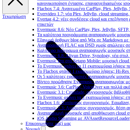
κανονικοποίηση έντασης, επανασχεδιασμένος ισο
Flacbox 7.4: Ανανεωμένο CarPlay, Plex, Jellyfin,
Evervideo 1.7: νέα Plex, Jellyfin, cloud streamin
Τεκμηρίωση
Evertag 4.2: νέες συνδέσεις cloud και επεξήγησ
ετικετών
Evermusic 8.6: Νέο CarPlay, Plex, Jellyfin, SFTP
Τα καλύτερα προγράμματα αναπαραγωγής μουσική
Εξαγωγή άρθρων blog από Wix σε Markdown με
Αναπαραγωγή FLAC και DSD χωρίς απώλειες σε 
Καλύτερο πρόγραμμα αναπαραγωγής μουσικής στο 
Evermusic 6.8: Aliyun Drive, Synology, νέα στυλ
Evermusic Pro στο Setapp Mobile: μουσική cloud
Το Evermusic φτάνει τα 11 εκατομμύρια λήψεις 
Το Flacbox φτάνει 1 εκατομμύριο λήψεις: Hi-Res
Οι 5 καλύτερες εφαρμογές αναπαραγωγής μουσική
Βίντεο προώθησης Evermusic: αναπαραγωγέας μο
Evermusic 3.6: CarPlay, VoiceOver και πολλά ακ
Evermusic 3.1: Crossfade, συγχρονισμός βιβλιοθ
Το Evermusic φτάνει τα 3 εκατομμύρια λήψεις: 
Flacbox 1.6: Αυτόματος συγχρονισμός, Equalize
Evermusic 2.3: Αυτόματος συγχρονισμός, θέση α
Αναπαραγωγή μουσικής από αποθήκευση cloud στ
iOS Audio Streaming με AVAssetResourceLoader
Επικοινωνήστε μαζί μας
Νομικά