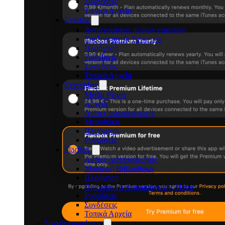
Συνδέσεις
Τοπικά Αρχεία
Evertag
Αντιστοιχίσεις πεδίων ετικετών
Επεξεργαστής Ετικετών
Πλοήγηση
Ρυθμίσεις
Συνδέσεις
Τοπικά Αρχεία
Evervideo
Media Player
Αρχεία
Λίστες αναπαραγωγής
Μεσοθήκη
Πλοήγηση
Ρυθμίσεις
Flacbox
Λίστες Αναπαραγωγής
Μουσική Βιβλιοθήκη
Πλοήγηση
Πρόγραμμα Αναπαραγωγής Ήχου
Ρυθμίσεις
Συνδέσεις
Τοπικά Αρχεία
Συχνές ερωτήσεις