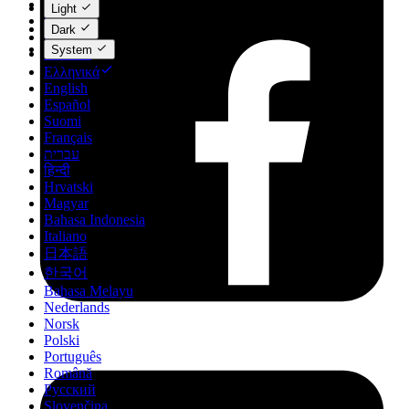
Català
Light
Čeština
Dark
Dansk
System
Deutsch
Ελληνικά
English
Español
Suomi
Français
עברית
हिन्दी
Hrvatski
Magyar
Bahasa Indonesia
Italiano
日本語
한국어
Bahasa Melayu
Nederlands
Norsk
Polski
Português
Română
Русский
Slovenčina