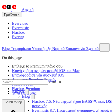
Αρχική
Προϊόντα
Evervideo
Evermusic
Flacbox
Evertag
Blog
Τεκμηρίωση
Υποστήριξη
Νομικά
Επικοινωνία
Σχετικά
On this page
Επίλεξε το Premium πλάνο σου
Κοινή χρήση αγορών μεταξύ iOS και Mac
Επαναφορά σε νέα συσκευή iOS
Δοκίμασε Premium δωρεάν
CTRL K
Flacbox Free
Flacbox Premium
Αρχική
Τι να επιλέξεις;
Blog
Flacbox 7.6: Νέα μηχανή ήχου BASS™, εφέ, DSP
Scroll to top
μουσικής
Evermusic 8.7: Πραγματική αναπαραγωγή χωρίς κε