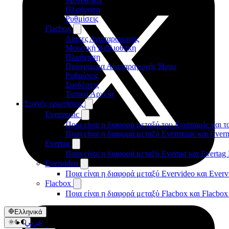
Μεσοθήκη
Πλοήγηση
Ρυθμίσεις
Flacbox
Λίστες Αναπαραγωγής
Μουσική Βιβλιοθήκη
Πλοήγηση
Πρόγραμμα Αναπαραγωγής Ήχου
Ρυθμίσεις
Συνδέσεις
Τοπικά Αρχεία
Συχνές ερωτήσεις
Evermusic
Ποια είναι η διαφορά μεταξύ του Evermusic και τ
Ποια είναι η διαφορά μεταξύ Evermusic και Eve
Evertag
Ποια είναι η διαφορά μεταξύ Evertag και Everta
Evervideo
Ποια είναι η διαφορά μεταξύ Evervideo και Ever
Flacbox
Ποια είναι η διαφορά μεταξύ Flacbox και Flacbo
Ελληνικά
عربي