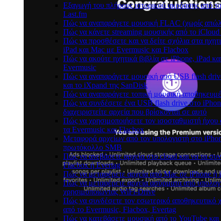
Εξαγωγή του πλήρους ιστορικού ακρόασης από το
Last.fm
Πώς να αναπαράγετε μουσική FLAC (χωρίς απώλε
Πώς να κάνετε streaming μουσικής από το iCloud
Πώς να προσθέσετε και να δείτε σχόλια στα ηχητ
iPad και Mac με Evermusic και Flacbox
Πώς να ακούτε ηχητικά βιβλία σε iPhone, iPad κ
Evermusic
Πώς να αναπαράγετε μουσική από USB flash driv
και το iXpand της SanDisk
Πώς να αναπαράγετε τοπική μουσική αποθηκευμέ
Πώς να συνδέσετε ένα USB flash drive στο iPhon
διαχειριστείτε αρχεία που βρίσκονται σε αυτό
Πώς να χρησιμοποιήσετε τον ισοσταθμιστή ήχου 
τα Evermusic και Flacbox
Μεταφορά αρχείων από τον υπολογιστή στο iPho
πρωτόκολλο SMB
Πώς να ανεβάσετε αρχεία στο cloud και να τα συ
Flacbox ή Evertag
Πώς να μεταφέρετε αρχεία από Mac σε iPhone ή 
Πώς να μεταφέρετε αρχεία ασύρματα από υπολογ
χρησιμοποιώντας WiFi-Drive
Πώς να συνδέσετε τον εσωτερικό αποθηκευτικό
από το Evermusic, Flacbox, Evertag
Πώς να κατεβάσετε μουσική από το YouTube και 