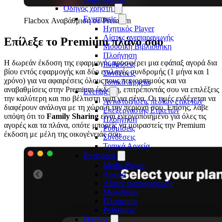
Οδηγός χρήστη
Evermusic
Flacbox Αναβάθμιση σε Premium
Ηχητικός Player
Λίστες αναπαραγωγής
Επίλεξε το Premium πλάνο σου
Μουσική Βιβλιοθήκη
Πλοήγηση
Η δωρεάν έκδοση της εφαρμογής προσφέρει μια εφάπαξ αγορά δια
Ρυθμίσεις
βίου εντός εφαρμογής και δύο επιλογές συνδρομής (1 μήνα και 1
Συνδέσεις
χρόνο) για να αφαιρέσεις όλους τους περιορισμούς και να
Τοπικά Αρχεία
αναβαθμίσεις στην Premium έκδοση, επιτρέποντάς σου να επιλέξεις
Evertag
την καλύτερη και πιο βέλτιστη τιμή για σένα. Οι τιμές ενδέχεται να
Αντιστοιχίσεις πεδίων ετικετών
διαφέρουν ανάλογα με τη χώρα ή την περιοχή σου. Επίσης, λάβε
Επεξεργαστής Ετικετών
υπόψη ότι το
Family Sharing
είναι ενεργοποιημένο για όλες τις
Πλοήγηση
αγορές και τα πλάνα, οπότε μπορείς να μοιραστείς την Premium
Ρυθμίσεις
έκδοση με μέλη της οικογένειάς σου.
Συνδέσεις
Τοπικά Αρχεία
Evervideo
Media Player
Αρχεία
Λίστες αναπαραγωγής
Μεσοθήκη
Πλοήγηση
Ρυθμίσεις
Flacbox