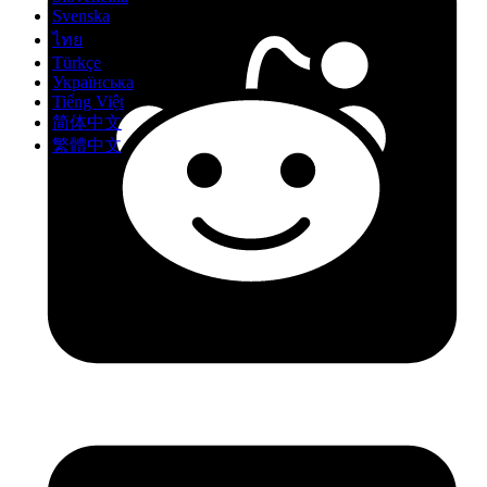
Svenska
ไทย
Türkçe
Українська
Tiếng Việt
简体中文
繁體中文