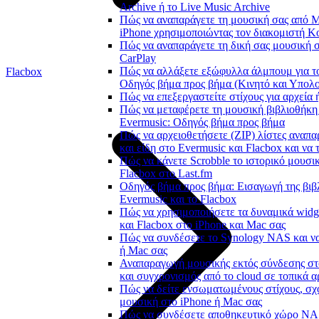
Archive ή το Live Music Archive
Πώς να αναπαράγετε τη μουσική σας από M
iPhone χρησιμοποιώντας τον διακομιστή 
Πώς να αναπαράγετε τη δική σας μουσική 
CarPlay
Πώς να αλλάξετε εξώφυλλα άλμπουμ για το
Flacbox
Οδηγός βήμα προς βήμα (Κινητό και Υπολο
Πώς να επεξεργαστείτε στίχους για αρχεία
Πώς να μεταφέρετε τη μουσική βιβλιοθήκη
Evermusic: Οδηγός βήμα προς βήμα
Πώς να αρχειοθετήσετε (ZIP) λίστες αναπα
και είδη στο Evermusic και Flacbox και να
Πώς να κάνετε Scrobble το ιστορικό μουσικ
Flacbox στο Last.fm
Οδηγός βήμα προς βήμα: Εισαγωγή της βιβ
Evermusic και το Flacbox
Πώς να χρησιμοποιήσετε τα δυναμικά widg
και Flacbox στο iPhone και Mac σας
Πώς να συνδέσετε το Synology NAS και να
ή Mac σας
Αναπαραγωγή μουσικής εκτός σύνδεσης στ
και συγχρονισμός από το cloud σε τοπικά α
Πώς να δείτε ενσωματωμένους στίχους, σχό
μουσική στο iPhone ή Mac σας
Πώς να συνδέσετε αποθηκευτικό χώρο N