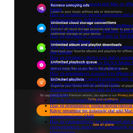
Πώς να μεταφέρετε αρχεία από Mac σε iPh
Finder
Πώς να μεταφέρετε αρχεία ασύρματα από υ
χρησιμοποιώντας WiFi-Drive
Πώς να συνδέσετε τον εσωτερικό αποθηκε
VAULT από το Evermusic, Flacbox, Everta
Πώς να κατεβάσετε μουσική από το YouTub
σύνδεσης στο iPhone
Πώς να αποσυνδέσετε μια εφαρμογή τρίτου
σας Google
Πώς να εγγράψετε βίντεο ενώ παίζει μουσι
Πώς να ενεργοποιήσετε τον DLNA Media S
ακούσετε τη μουσική σας στο iPhone
Πώς να αναπαράγετε μουσική στο iPhone
Πώς να μεταφέρετε αρχεία μουσικής από το
iTunes χρησιμοποιώντας WiFi-Drive
Αναπαραγωγή μουσικής από το Dropbox στο
σύνδεσης
Πώς να επεξεργαστείτε ID3 Tags σε iPhon
Πώς να αναπαράγετε τοπικά αρχεία (αρχεία
Κάντε streaming της μουσικής σας από Mac
χρησιμοποιώντας SMB
Πώς να εγκαταστήσετε την εφαρμογή από τ
ενεργοποιήσετε αγορές εντός εφαρμογής χ
εξαργύρωσης