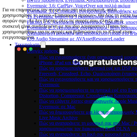
Βίντεο προώθησης Evermusic: αναπαραγωγέας μουσική
Evermusic 3.6: CarPlay, VoiceOver και πολλά ακόμα
Για να επαναφέρεις την αγορά σου στη νέα συσκευή, απλά
Evermusic 3.1: Crossfade, συγχρονισμός βιβλιοθήκης κ
χρησιμοποίησε το μενού «Επαναφορά αγορών». Θα δεις τη λίστα τω
Το Evermusic φτάνει τα 3 εκατομμύρια λήψεις: επισκό
αγορών σου. Αν δεν βλέπεις όλες τις αγορές σου, έλεγξε αν η
Flacbox 1.6: Αυτόματος συγχρονισμός, Equalizer, υπο
συσκευή είναι συνδεδεμένη με τον ίδιο λογαριασμό iTunes που
Evermusic 2.3: Αυτόματος συγχρονισμός, θέση αναπαρα
χρησιμοποιήθηκε για τις αγορές και βεβαιώσου ότι το iCloud είναι
Αναπαραγωγή μουσικής από αποθήκευση cloud στο iPh
ενεργοποιημένο.
iOS Audio Streaming με AVAssetResourceLoader
Τεκμηρίωση
Οδηγίες χρήσης
Πώς να ενεργοποιήσετε έναν οπτικοποιητή μουσι
iPhone, iPad και Mac
Πώς να χρησιμοποιήσετε ηχητικά εφέ και DSP στ
Freeverb, Crossfeed, Echo, Ομαλοποίηση έντασης
Πώς να ενεργοποιήσετε και να χρησιμοποιήσετε 
Evermusic
Πώς να χρησιμοποιήσετε τα ηχητικά εφέ στο Ever
Distortion, Compressor, Crossfeed και Κανονικοπ
Πώς να εξάγετε λίστες αναπαραγωγής Apple Music
Evermusic σε Mac
Πώς να δημιουργήσετε μια λίστα αναπαραγωγής M3
Live Music Archive
Πώς να αναπαράγετε τη μουσική σας από Mac / P
χρησιμοποιώντας τον διακομιστή Kodi DLNA
Πώς να αναπαράγετε τη δική σας μουσική στο iP