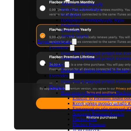
Λίστες Αναπαραγωγής
Μουσική Βιβλιοθήκη
Πλοήγηση
Πρόγραμμα Αναπαραγωγής Ήχου
Ρυθμίσεις
Συνδέσεις
Τοπικά Αρχεία
Συχνές ερωτήσεις
Evermusic
Ποια είναι η διαφορά μεταξύ του Eve
Ποια είναι η διαφορά μεταξύ Evermu
Evertag
Ποια είναι η διαφορά μεταξύ Evertag
Evervideo
Ποια είναι η διαφορά μεταξύ Evervid
Flacbox
Ποια είναι η διαφορά μεταξύ Flacbox
Επίλεξε το Premium πλάνο σο
Κοινή χρήση αγορών μεταξύ i
Επαναφορά σε νέα συσκευή i
Δοκίμασε Premium δωρεάν
Flacbox Free
Flacbox Premium
Τι να επιλέξεις;