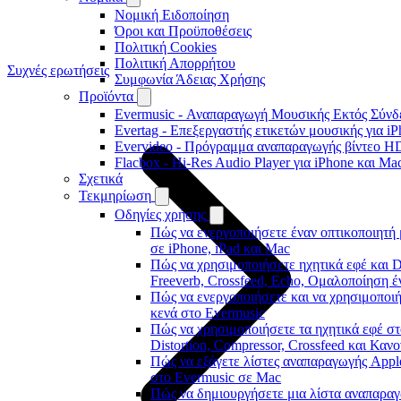
Νομική Ειδοποίηση
Όροι και Προϋποθέσεις
Πολιτική Cookies
Πολιτική Απορρήτου
Συχνές ερωτήσεις
Συμφωνία Άδειας Χρήσης
Προϊόντα
Evermusic - Αναπαραγωγή Μουσικής Εκτός Σύνδε
Evertag - Επεξεργαστής ετικετών μουσικής για i
Evervideo - Πρόγραμμα αναπαραγωγής βίντεο HD
Flacbox - Hi-Res Audio Player για iPhone και Ma
Σχετικά
Τεκμηρίωση
Οδηγίες χρήσης
Πώς να ενεργοποιήσετε έναν οπτικοποιητή 
σε iPhone, iPad και Mac
Πώς να χρησιμοποιήσετε ηχητικά εφέ και D
Freeverb, Crossfeed, Echo, Ομαλοποίηση έ
Πώς να ενεργοποιήσετε και να χρησιμοποι
κενά στο Evermusic
Πώς να χρησιμοποιήσετε τα ηχητικά εφέ στ
Distortion, Compressor, Crossfeed και Καν
Πώς να εξάγετε λίστες αναπαραγωγής Apple
στο Evermusic σε Mac
Πώς να δημιουργήσετε μια λίστα αναπαραγ