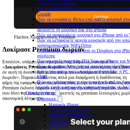
σύνδεσης στο iPhone
Πώς να αποσυνδέσετε μια εφαρμογή τρίτου μέρο
Google
Πώς να εγγράψετε βίντεο ενώ παίζει μουσική στο
Πώς να ενεργοποιήσετε τον DLNA Media Server 
ακούσετε τη μουσική σας στο iPhone
Πώς να αναπαράγετε μουσική στο iPhone από 
Flacbox Χρησιμοποιείς Premium
Πώς να μεταφέρετε αρχεία μουσικής από τον υπολ
χρησιμοποιώντας WiFi-Drive
Δοκίμασε Premium δωρεάν
Αναπαραγωγή μουσικής από το Dropbox στο iPhon
σύνδεσης
Πώς να επεξεργαστείτε ID3 Tags σε iPhone και 
Επιπλέον, υπάρχει μια περιορισμένης διάρκειας ευκαιρία να
Πώς να αναπαράγετε τοπικά αρχεία (αρχεία iTune
«
Δοκιμάσεις Premium δωρεάν
». Μπορείς να αποκτήσεις πρόσβασ
Κάντε streaming της μουσικής σας από Mac ή PC
σε αυτή τη δυνατότητα μέσω του μενού «Δοκίμασε Premium
SMB
δωρεάν». Παρακολουθώντας απλά μια διαφήμιση ή διαδίδοντας τη
Πώς να εγκαταστήσετε την εφαρμογή από το App 
φήμη της εφαρμογής στους φίλους σου, μπορείς να ξεκλειδώσεις τη
αγορές εντός εφαρμογής χρησιμοποιώντας κωδικ
Premium έκδοση δωρεάν κατά αυτή την προωθητική περίοδο. Αυτό
Οδηγός χρήστη
σου δίνει την ευκαιρία να εμπειρεστείς τις premium λειτουργίες χωρί
οικονομική δέσμευση.
Evermusic
Ηχητικός Player
Λίστες αναπαραγωγής
Μουσική Βιβλιοθήκη
Πλοήγηση
Ρυθμίσεις