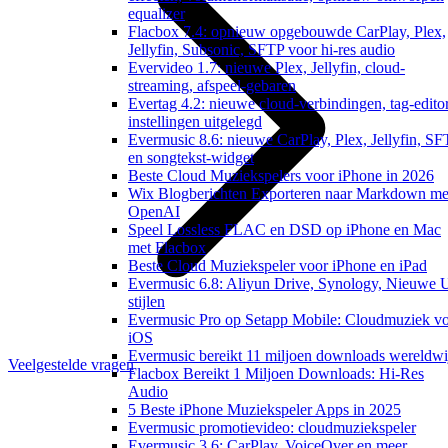
equalizer
Flacbox 7.4: opnieuw opgebouwde CarPlay, Plex,
Jellyfin, Subsonic, SFTP voor hi-res audio
Evervideo 1.7: nieuwe Plex, Jellyfin, cloud-
streaming, afspeel-gebaren
Evertag 4.2: nieuwe cloud-verbindingen, tag-edito
instellingen uitgelegd
Evermusic 8.6: nieuwe CarPlay, Plex, Jellyfin, S
en songtekst-widget
Beste Cloud Muziekspelers voor iPhone in 2026
Wix Blogberichten Exporteren naar Markdown me
OpenAI
Speel Lossless FLAC en DSD op iPhone en Mac
met Flacbox
Beste Cloud Muziekspeler voor iPhone en iPad
Evermusic 6.8: Aliyun Drive, Synology, Nieuwe 
stijlen
Evermusic Pro op Setapp Mobile: Cloudmuziek v
iOS
Evermusic bereikt 11 miljoen downloads wereldwi
Veelgestelde vragen
Flacbox Bereikt 1 Miljoen Downloads: Hi-Res
Audio
5 Beste iPhone Muziekspeler Apps in 2025
Evermusic promotievideo: cloudmuziekspeler
Evermusic 3.6: CarPlay, VoiceOver en meer