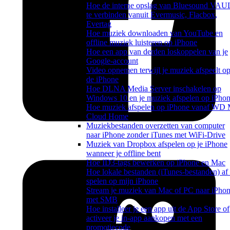
Hoe de interne opslag van Bluesound VAU
te verbinden vanuit Evermusic, Flacbox,
Evertag
Hoe muziek downloaden van YouTube en
offline muziek luisteren op iPhone
Hoe een app van derden loskoppelen van je
Google-account
Video opnemen terwijl je muziek afspeelt o
de iPhone
Hoe DLNA Media Server inschakelen op
Windows 10 en je muziek afspelen op iPho
Hoe muziek afspelen op iPhone vanaf WD
Cloud Home
Muziekbestanden overzetten van computer
naar iPhone zonder iTunes met WiFi-Drive
Muziek van Dropbox afspelen op je iPhone
wanneer je offline bent
Hoe ID3-tags bewerken op iPhone en Mac
Hoe lokale bestanden (iTunes-bestanden) af 
spelen op mijn iPhone
Stream je muziek van Mac of PC naar iPho
met SMB
Hoe installeer je een app uit de App Store of
activeer je in-app aankopen met een
promotiecode