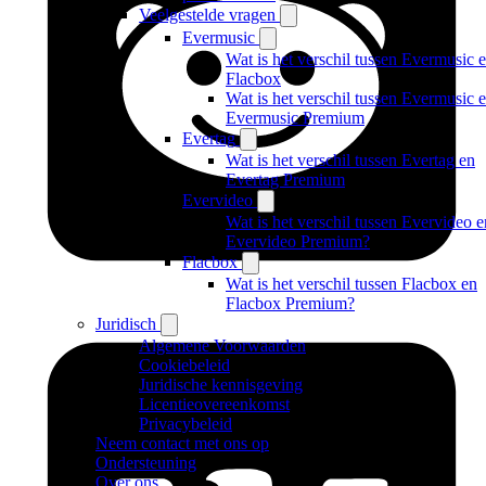
Veelgestelde vragen
Evermusic
Wat is het verschil tussen Evermusic 
Flacbox
Wat is het verschil tussen Evermusic 
Evermusic Premium
Evertag
Wat is het verschil tussen Evertag en
Evertag Premium
Evervideo
Wat is het verschil tussen Evervideo e
Evervideo Premium?
Flacbox
Wat is het verschil tussen Flacbox en
Flacbox Premium?
Juridisch
Algemene Voorwaarden
Cookiebeleid
Juridische kennisgeving
Licentieovereenkomst
Privacybeleid
Neem contact met ons op
Ondersteuning
Over ons