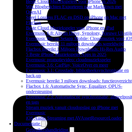
Beste Cloud Muziekspelers voor iPhone in 2026
Wix Blogberichten Exporteren naar Markdown met
OpenAI
Speel Lossless FLAC en DSD op iPhone en Mac met
Flacbox
Beste Cloud Muziekspeler voor iPhone en iPad
Evermusic 6.8: Aliyun Drive, Synology, Nieuwe UI-stijl
Evermusic Pro op Setapp Mobile: Cloudmuziek voor iO
Evermusic bereikt 11 miljoen downloads wereldwijd
Flacbox Bereikt 1 Miljoen Downloads: Hi-Res Audio
5 Beste iPhone Muziekspeler Apps in 2025
Evermusic promotievideo: cloudmuziekspeler
Evermusic 3.6: CarPlay, VoiceOver en meer
Evermusic 3.1: Crossfade, bibliotheeksynchronisatie en
back-up
Evermusic bereikt 3 miljoen downloads: functieoverzicht
Flacbox 1.6: Automatische Sync, Equalizer, OPUS-
ondersteuning
Evermusic 2.3: Automatische synchronisatie, afspeelposit
en tags
Stream muziek vanuit cloudopslag op iPhone met
Evermusic
iOS Audio Streaming met AVAssetResourceLoader
Documentatie
Gebruikershandleiding