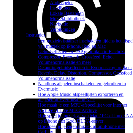
Audiospeler
Instellingen
Lokale Bestanden
Muziekbibliotheek
Navigatie
Verbindingen
Instructies
Een muziekvisualizer inschakelen tijdens het afspe
van muziek op iPhone, iPad en Mac
Geluidseffecten en DSP gebruiken in Flacbox:
Compressor, Freeverb, Crossfeed, Echo,
Volumenormalisatie en meer
De audio-geluidseffecten in Evermusic gebruiken:
Reverb, Delay, Distortion, Compressor, Crossfeed
Volumenormalisatie
Naadloos afspelen inschakelen en gebruiken in
Evermusic
Hoe Apple Music-afspeellijsten exporteren en
afspelen in Evermusic op Mac
Hoe maak je een M3U-afspeellijst voor Internet
Archive of Live Music Archive
Hoe speel je muziek af van Mac / PC / Linux / N
op iPhone met Kodi DLNA-server
Hoe speel je je eigen muziek af op iPhone met
CarPlay