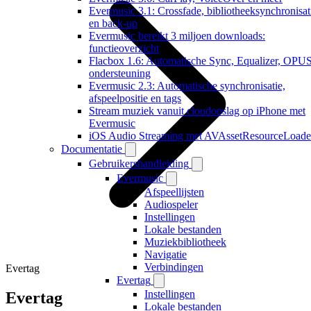
Evermusic 3.1: Crossfade, bibliotheeksynchronisat
en back-up
Evermusic bereikt 3 miljoen downloads:
functieoverzicht
Flacbox 1.6: Automatische Sync, Equalizer, OPU
ondersteuning
Evermusic 2.3: Automatische synchronisatie,
afspeelpositie en tags
Stream muziek vanuit cloudopslag op iPhone met
Evermusic
iOS Audio Streaming met AVAssetResourceLoade
Documentatie
Gebruikershandleiding
Evermusic
Afspeellijsten
Audiospeler
Instellingen
Lokale bestanden
Muziekbibliotheek
Navigatie
Verbindingen
Evertag
Evertag
Instellingen
Evertag
Lokale bestanden