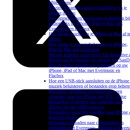
Mijn iPhone
Muziek streamen vanaf iCloud Drive op je
iPhone of Mac
Hoe opmerkingen toevoegen en bekijken bij
audiotracks op iPhone, iPad en Mac met
Evermusic en Flacbox
Hoe lokale muziek op je iPhone of Mac af t
spelen
Hoe luister je naar audioboeken op iPhone,
iPad en Mac met Evermusic
Muziek afspelen vanaf een USB-flashdrive 
iPhone met Evermusic en iXpand van SanD
Hoe de audio-equalizer te gebruiken op uw
iPhone, iPad of Mac met Evermusic en
Flacbox
Hoe een USB-stick aansluiten op de iPhone
muziek beluisteren of bestanden erop beher
Bestanden draadloos overzetten van een
computer naar een iPhone met WiFi-Drive
Bestanden overzetten van computer naar
iPhone met het SMB-protocol
Bestanden overzetten van Mac naar iPhone 
iPad met Finder
Bestanden uploaden naar cloudopslag en
verbinden met Evermusic, Flacbox of Evert