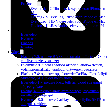
Producten
Evermusic - Offline muziekspeler voor iPhone en
Mac
Evertag - Muziek Tag Editor voor iPhone en Mac
Evervideo - HD Videospeler voor iPhone en Mac
Flacbox - Hi-Res Audiospeler voor iPhone en Ma
Producten
Evervideo
Evermusic
Flacbox
Evertag
Blog
Flacbox 7.6: nieuwe BASS-audiomotor, effecten, DSP e
een live muziekvisualizer
Evermusic 8.7: echt naadloos afspelen, audio-effecten,
volumenormalisatie, opnieuw ontworpen equalizer
Flacbox 7.4: opnieuw opgebouwde CarPlay, Plex, Jellyfi
Subsonic, SFTP voor hi-res audio
Evervideo 1.7: nieuwe Plex, Jellyfin, cloud-streaming,
afspeel-gebaren
Evertag 4.2: nieuwe cloud-verbindingen, tag-editor-
instellingen uitgelegd
Evermusic 8.6: nieuwe CarPlay, Plex, Jellyfin, SFTP en
songtekst-widget