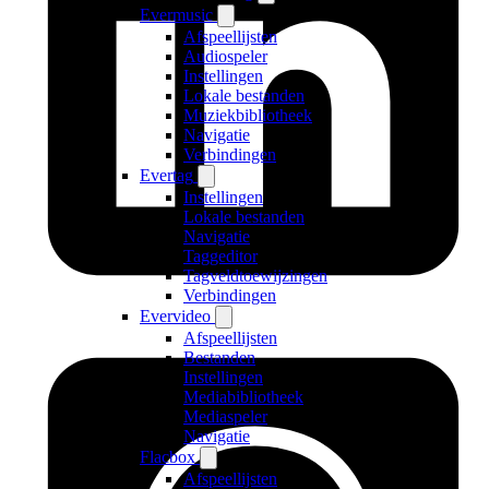
Evermusic
Afspeellijsten
Audiospeler
Instellingen
Lokale bestanden
Muziekbibliotheek
Navigatie
Verbindingen
Evertag
Instellingen
Lokale bestanden
Navigatie
Taggeditor
Tagveldtoewijzingen
Verbindingen
Evervideo
Afspeellijsten
Bestanden
Instellingen
Mediabibliotheek
Mediaspeler
Navigatie
Flacbox
Afspeellijsten