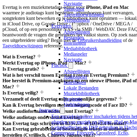
Navigatie
Evertag is een muziekmetadata-editor voor
iPhone, iPad en Mac
Taggeditor
waarmee je audiotags kunt herstellen, albumhoezen kunt vervangen,
Tagveldtoewijzingen
songteksten kunt bewerken en je bibliotheek kunt opruimen — lokaal
Verbindingen
in iCloud Drive, op Google Drive / Dropbox / OneDrive / MEGA /
Evervideo
pCloud, of op een persoonlijke NAS via SMB / WebDAV. Deze FA
Afspeellijsten
beantwoordt de vragen die gebruikers het vaakst sturen. Op zoek naar
Bestanden
een uitgebreidere uitleg? Begin met de
Gebruikershandleiding
of de
Instellingen
Tagveldtoewijzingen
referentie.
Mediabibliotheek
Mediaspeler
Wat is Evertag?
Navigatie
Werkt Evertag op iPhone, iPad en Mac?
Flacbox
Is Evertag gratis?
Afspeellijsten
Wat is het verschil tussen Evertag Free en Evertag Premium?
Audiospeler
Hoe herstel ik Premium-aankopen op een nieuwe iPhone, iPad of
Instellingen
Mac?
Lokale Bestanden
Is Evertag veilig?
Muziekbibliotheek
Verzamelt of deelt Evertag mijn persoonlijke gegevens?
Navigatie
Verbindingen
Kan ik Evertag beveiligen met een toegangscode of Face ID?
Instructies
Welke audioformaten ondersteunt Evertag?
Een muziekvisualizer inschakelen tijdens he
Welke audiotags ondersteunt Evertag?
afspelen van muziek op iPhone, iPad en Ma
Kan Evertag tags schrijven in ID3v2.3- of ID3v2.4-formaat?
Geluidseffecten en DSP gebruiken in Flacbo
Kan Evertag gebrabbelde of beschadigde tekens in audiotags
Compressor, Freeverb, Crossfeed, Echo,
herstellen (Cyrillisch, Chinees, Japans, enz.)?