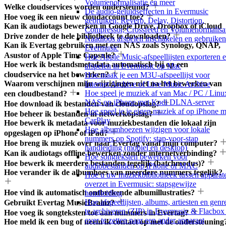
Volumenormalisatie en meer
Welke cloudservices worden ondersteund?
De audio-geluidseffecten in Evermusic
Hoe voeg ik een nieuw cloudaccount toe?
gebruiken: Reverb, Delay, Distortion,
Kan ik audiotags bewerken in Google Drive, Dropbox of iCloud
Compressor, Crossfeed en Volumenormalisa
Drive zonder de hele bibliotheek te downloaden?
Naadloos afspelen inschakelen en gebruiken
Kan ik Evertag gebruiken met een NAS zoals Synology, QNAP,
Evermusic
Asustor of Apple Time Capsule?
Hoe Apple Music-afspeellijsten exporteren 
Hoe werk ik bestandsmetadata automatisch bij op een
afspelen in Evermusic op Mac
cloudservice na het bewerken?
Hoe maak je een M3U-afspeellijst voor
Waarom verschijnen mijn wijzigingen niet na het bewerken van
Internet Archive of Live Music Archive
Hoe speel je muziek af van Mac / PC / Linux
een cloudbestand?
NAS op iPhone met Kodi DLNA-server
Hoe download ik bestanden van cloudopslag?
Hoe speel je je eigen muziek af op iPhone m
Hoe beheer ik bestanden in netwerkopslag?
CarPlay
Hoe bewerk ik metadata voor muziekbestanden die lokaal zijn
Hoe albumhoezen wijzigen voor lokale
opgeslagen op iPhone of iPad?
nummers op Spotify: stap-voor-stap
Hoe breng ik muziek over naar Evertag vanaf mijn computer?
handleiding (mobiel en desktop)
Kan ik audiotags offline bewerken zonder internetverbinding?
Hoe songteksten bewerken voor
Hoe bewerk ik meerdere bestanden tegelijk (batchmodus)?
audiobestanden op iPhone of MAC
Hoe verander ik de albumhoes van meerdere nummers tegelijk?
Hoe u uw muziekbibliotheek tussen apparat
overzet in Evermusic: stapsgewijze
Hoe vind ik automatisch ontbrekende albumillustraties?
handleiding
Hoe afspeellijsten, albums, artiesten en genr
Gebruikt Evertag MusicBrainz?
te archiveren (ZIP) in Evermusic & Flacbox
Hoe voeg ik songteksten toe aan nummers in Evertag?
over te zetten naar een ander apparaat
Hoe meld ik een bug of neem ik contact op met de ondersteuning