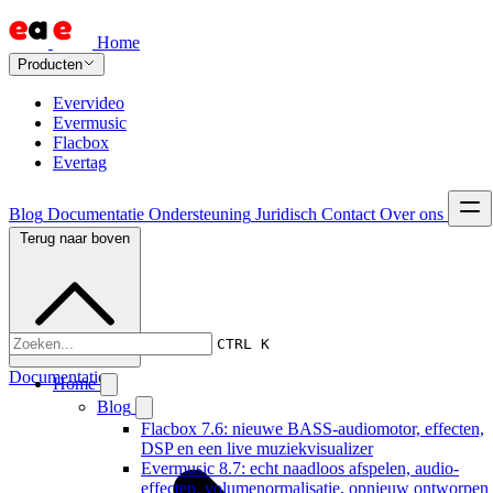
Home
Producten
Evervideo
Evermusic
Flacbox
Evertag
Blog
Documentatie
Ondersteuning
Juridisch
Contact
Over ons
Terug naar boven
CTRL K
Documentatie
Home
Blog
Flacbox 7.6: nieuwe BASS-audiomotor, effecten,
DSP en een live muziekvisualizer
Evermusic 8.7: echt naadloos afspelen, audio-
effecten, volumenormalisatie, opnieuw ontworpen