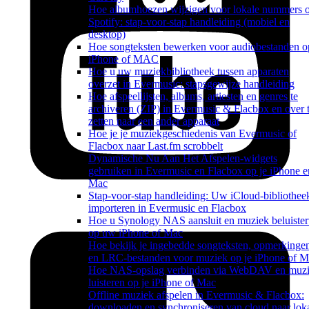
Hoe albumhoezen wijzigen voor lokale nummers 
Spotify: stap-voor-stap handleiding (mobiel en
desktop)
Hoe songteksten bewerken voor audiobestanden o
iPhone of MAC
Hoe u uw muziekbibliotheek tussen apparaten
overzet in Evermusic: stapsgewijze handleiding
Hoe afspeellijsten, albums, artiesten en genres te
archiveren (ZIP) in Evermusic & Flacbox en over 
zetten naar een ander apparaat
Hoe je je muziekgeschiedenis van Evermusic of
Flacbox naar Last.fm scrobbelt
Dynamische Nu Aan Het Afspelen-widgets
gebruiken in Evermusic en Flacbox op je iPhone e
Mac
Stap-voor-stap handleiding: Uw iCloud-bibliothee
importeren in Evermusic en Flacbox
Hoe u Synology NAS aansluit en muziek beluister
op uw iPhone of Mac
Hoe bekijk je ingebedde songteksten, opmerkinge
en LRC-bestanden voor muziek op je iPhone of 
Hoe NAS-opslag verbinden via WebDAV en muz
luisteren op je iPhone of Mac
Offline muziek afspelen in Evermusic & Flacbox:
downloaden en synchroniseren van cloud naar lok