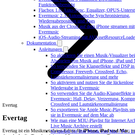
Funktionsübersicht
Flacbox 1.6: Auto-Sync, Equalizer, OPUS-Unters
Evermusic 2.3: Automatische Synchronisierung,
Wiedergabeposition und Tags
Musik aus der Cloud auf dem iPhone streamen mit
Evermusic
iOS-Audio-Streaming mit AVAssetResourceLoade
Dokumentation
Anleitungen
So aktivieren Sie einen Musik-Visualizer be
Abspielen von Musik auf iPhone, iPad und
So verwenden Sie Klangeffekte und DSP in
Compressor, Freeverb, Crossfeed, Echo,
Lautstärkenormalisierung und mehr
So aktivieren und nutzen Sie die lückenlose
Wiedergabe in Evermusic
So verwenden Sie die Audio-Klangeffekte i
Evermusic: Hall, Delay, Verzerrung, Kompre
Crossfeed und Lautstärkenormalisierung
Evertag
So exportieren Sie Apple Music-Playlists un
sie in Evermusic auf dem Mac ab
Evertag
Wie man eine M3U-Playlist für Internet Arc
Live Music Archive erstellt
Evertag ist ein Musikmetadaten-Editor für
iPhone, iPad und Mac
, m
So spielen Sie Ihre Musik von Mac / PC / Li