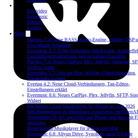
Produkte
Evervideo
Evermusic
Flacbox
Evertag
Blog
Flacbox 7.6: Neue BASS-Audio-Engine, Effekte, DSP u
Live-Musik-Visualizer
Evermusic 8.7: Echte lückenlose Wiedergabe, Audioeffek
Lautstärkenormalisierung, neu gestalteter Equalizer
Flacbox 7.4: Neues CarPlay, Plex, Jellyfin, Subsonic, S
Hi-Res-Audio
Evervideo 1.7: Neu mit Plex, Jellyfin, Cloud-Streaming,
Wiedergabe-Gesten
Evertag 4.2: Neue Cloud-Verbindungen, Tag-Editor-
Einstellungen erklärt
Evermusic 8.6: Neues CarPlay, Plex, Jellyfin, SFTP, Son
Widget
Die besten Cloud-Musikplayer für iPhone im Jahr 2026
Wix-Blogbeiträge zu Markdown exportieren mit OpenAI
Verlustfreies FLAC und DSD auf iPhone und Mac mit F
abspielen
Bester Cloud-Musikplayer für iPhone und iPad
Evermusic 6.8: Aliyun Drive, Synology, neue UI-Stile