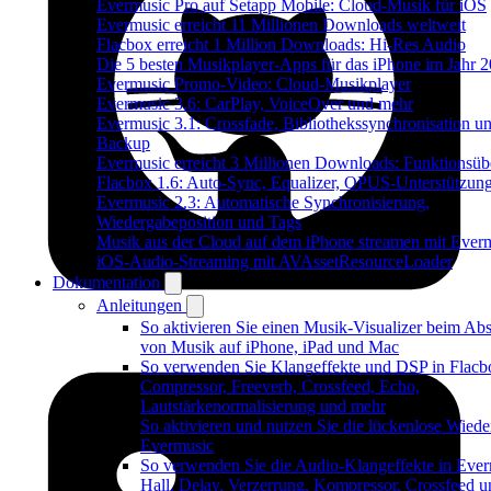
Evermusic Pro auf Setapp Mobile: Cloud-Musik für iOS
Evermusic erreicht 11 Millionen Downloads weltweit
Flacbox erreicht 1 Million Downloads: Hi-Res Audio
Die 5 besten Musikplayer-Apps für das iPhone im Jahr 
Evermusic Promo-Video: Cloud-Musikplayer
Evermusic 3.6: CarPlay, VoiceOver und mehr
Evermusic 3.1: Crossfade, Bibliothekssynchronisation u
Backup
Evermusic erreicht 3 Millionen Downloads: Funktionsübe
Flacbox 1.6: Auto-Sync, Equalizer, OPUS-Unterstützun
Evermusic 2.3: Automatische Synchronisierung,
Wiedergabeposition und Tags
Musik aus der Cloud auf dem iPhone streamen mit Ever
iOS-Audio-Streaming mit AVAssetResourceLoader
Dokumentation
Anleitungen
So aktivieren Sie einen Musik-Visualizer beim Abs
von Musik auf iPhone, iPad und Mac
So verwenden Sie Klangeffekte und DSP in Flacb
Compressor, Freeverb, Crossfeed, Echo,
Lautstärkenormalisierung und mehr
So aktivieren und nutzen Sie die lückenlose Wiede
Evermusic
So verwenden Sie die Audio-Klangeffekte in Ever
Hall, Delay, Verzerrung, Kompressor, Crossfeed u