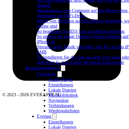
Wie man Musik auf dem iPhone von WD My Cl
abspielt
Musikdateien vom Computer auf das iPhone ohne
übertragen mit WiFi-Drive
Musik von Dropbox auf dem iPhone abspielen, w
offline sind
So bearbeiten Sie ID3-Tags auf iPhone und Mac
So spielen Sie lokale Dateien (iTunes-Dateien) au
iPhone ab
Streame deine Musik vom Mac oder PC auf das iP
SMB
So installieren Sie die App aus dem App Store ode
aktivieren In-App-Käufe mit einem Einlösecode
Benutzerhandbuch
Evermusic
Audio-Player
Einstellungen
Lokale Dateien
© 2023 - 2026 EVERAPPZ SL
Musikbibliothek
Navigation
Verbindungen
Wiedergabelisten
Evertag
Einstellungen
Lokale Dateien