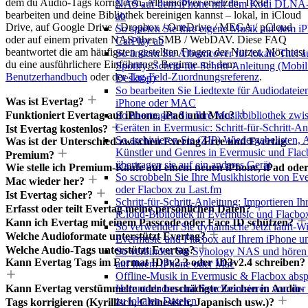
dem du Audio-Tags korrigieren, Albumcover ersetzen, Texte
NAS auf dem iPhone mit dem Kodi DLNA-
bearbeiten und deine Bibliothek bereinigen kannst – lokal, in iCloud
ab
Drive, auf Google Drive / Dropbox / OneDrive / MEGA / pCloud
So spielen Sie Ihre eigene Musik auf dem i
oder auf einem privaten NAS über SMB / WebDAV. Diese FAQ
CarPlay ab
beantwortet die am häufigsten gestellten Fragen der Nutzer. Möchtest
So ändern Sie Albumcover für lokale Titel a
du eine ausführlichere Einführung? Beginne mit dem
Spotify: Schritt-für-Schritt-Anleitung (Mobi
Benutzerhandbuch
oder der
Tag-Feld-Zuordnungsreferenz
.
Desktop)
So bearbeiten Sie Liedtexte für Audiodateie
Was ist Evertag?
iPhone oder MAC
Funktioniert Evertag auf iPhone, iPad und Mac?
So übertragen Sie Ihre Musikbibliothek zwi
Geräten in Evermusic: Schritt-für-Schritt-An
Ist Evertag kostenlos?
So archivieren Sie (ZIP) Wiedergabelisten, 
Was ist der Unterschied zwischen Evertag Free und Evertag
Künstler und Genres in Evermusic und Fla
Premium?
übertragen sie auf ein anderes Gerät
Wie stelle ich Premium-Käufe auf einem neuen iPhone, iPad ode
So scrobbeln Sie Ihre Musikhistorie von Ev
Mac wieder her?
oder Flacbox zu Last.fm
Ist Evertag sicher?
Schritt-für-Schritt-Anleitung: Importieren Ih
Erfasst oder teilt Evertag meine persönlichen Daten?
iCloud-Bibliothek in Evermusic und Flacbo
Kann ich Evertag mit einem Passcode oder Face ID schützen?
So verwenden Sie dynamische Jetzt läuft-Wi
Welche Audioformate unterstützt Evertag?
Evermusic und Flacbox auf Ihrem iPhone 
Welche Audio-Tags unterstützt Evertag?
So verbinden Sie Synology NAS und hören
Kann Evertag Tags im Format ID3v2.3 oder ID3v2.4 schreiben?
auf Ihrem iPhone oder Mac
Offline-Musik in Evermusic & Flacbox absp
Kann Evertag verstümmelte oder beschädigte Zeichen in Audio-
Herunterladen und Synchronisieren von der
zu lokalen Dateien
Tags korrigieren (Kyrillisch, Chinesisch, Japanisch usw.)?