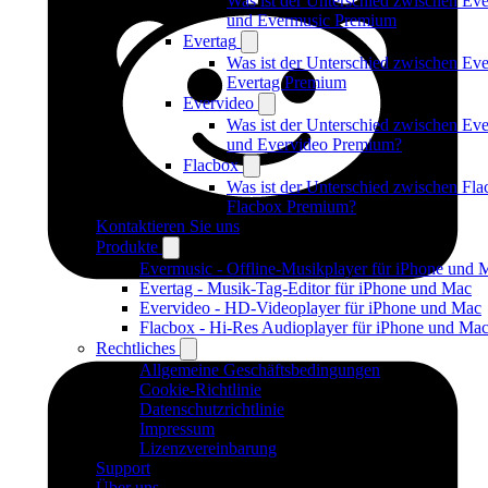
Was ist der Unterschied zwischen Ev
und Evermusic Premium
Evertag
Was ist der Unterschied zwischen Eve
Evertag Premium
Evervideo
Was ist der Unterschied zwischen Ev
und Evervideo Premium?
Flacbox
Was ist der Unterschied zwischen Fl
Flacbox Premium?
Kontaktieren Sie uns
Produkte
Evermusic - Offline-Musikplayer für iPhone und 
Evertag - Musik-Tag-Editor für iPhone und Mac
Evervideo - HD-Videoplayer für iPhone und Mac
Flacbox - Hi-Res Audioplayer für iPhone und Ma
Rechtliches
Allgemeine Geschäftsbedingungen
Cookie-Richtlinie
Datenschutzrichtlinie
Impressum
Lizenzvereinbarung
Support
Über uns