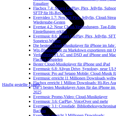
Equalizer
Flacbox 7.4: Neues CarPlay, Plex, Jellyfin, Subson
SFTP für Hi-Res-Audio
Evervideo 1.7: Neu mit Plex, Jellyfin, Cloud-Stre
Wiedergabe-Gesten
Evertag 4.2: Neue Cloud-Verbindungen, Tag-Edito
Einstellungen erklärt
Evermusic 8.6: Neues CarPlay, Plex, Jellyfin, SFT
Songtext-Widget
Die besten Cloud-Musikplayer für iPhone im Jahr
Wix-Blogbeiträge zu Markdown exportieren mit 
Verlustfreies FLAC und DSD auf iPhone und Mac
Flacbox abspielen
Bester Cloud-Musikplayer für iPhone und iPad
Evermusic 6.8: Aliyun Drive, Synology, neue UI-S
Evermusic Pro auf Setapp Mobile: Cloud-Musik f
Evermusic erreicht 11 Millionen Downloads weltw
Flacbox erreicht 1 Million Downloads: Hi-Res Au
Häufig gestellte Fragen
Die 5 besten Musikplayer-Apps für das iPhone im 
2025
Evermusic Promo-Video: Cloud-Musikplayer
Evermusic 3.6: CarPlay, VoiceOver und mehr
Evermusic 3.1: Crossfade, Bibliothekssynchronisa
Backup
Evermusic erreicht 3 Millionen Downloads: