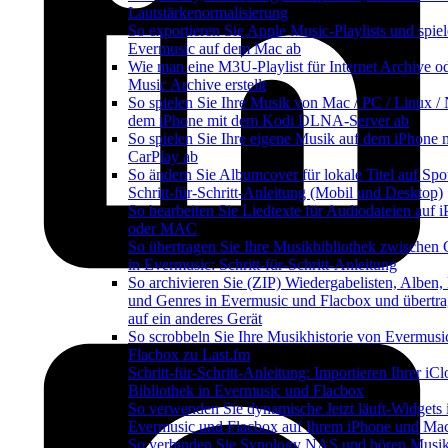
Lautstärkenormalisierung
So exportieren Sie Apple Music-Playlists und spiel
Evermusic auf dem Mac ab
Wie man eine M3U-Playlist für Internet Archive o
Music Archive erstellt
So spielen Sie Ihre Musik von Mac / PC / Linux /
dem iPhone mit dem Kodi DLNA-Server ab
So spielen Sie Ihre eigene Musik auf dem iPhone 
CarPlay ab
So ändern Sie Albumcover für lokale Titel auf Spot
Schritt-für-Schritt-Anleitung (Mobil und Desktop)
So bearbeiten Sie Liedtexte für Audiodateien auf 
oder MAC
So übertragen Sie Ihre Musikbibliothek zwischen 
in Evermusic: Schritt-für-Schritt-Anleitung
So archivieren Sie (ZIP) Wiedergabelisten, Alben,
und Genres in Evermusic und Flacbox und übertra
auf ein anderes Gerät
So scrobbeln Sie Ihre Musikhistorie von Evermusi
Flacbox zu Last.fm
Schritt-für-Schritt-Anleitung: Importieren Ihrer iC
Bibliothek in Evermusic und Flacbox
So verwenden Sie dynamische Jetzt läuft-Widgets 
Evermusic und Flacbox auf Ihrem iPhone und Ma
So verbinden Sie Synology NAS und hören Musik