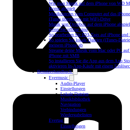
Wie man Musik auf dem iPhone von WD M
Home abspielt
Musikdateien vom Computer auf das iPhon
iTunes übertragen mit WiFi-Drive
Musik von Dropbox auf dem iPhone abspiel
wenn Sie offline sind
So bearbeiten Sie ID3-Tags auf iPhone und
So spielen Sie lokale Dateien (iTunes-Dateie
meinem iPhone ab
Streame deine Musik vom Mac oder PC auf
iPhone mit SMB
So installieren Sie die App aus dem App Sto
aktivieren In-App-Käufe mit einem Einlöse
Benutzerhandbuch
Evermusic
Audio-Player
Einstellungen
Lokale Dateien
Musikbibliothek
Navigation
Verbindungen
Wiedergabelisten
Evertag
Einstellungen