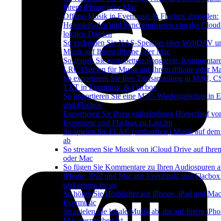
Ihrem iPhone oder Mac
Offline-Musik in Evermusic & Flacbox abspielen:
Herunterladen und Synchronisieren von der Cloud
lokalen Dateien
So verbinden Sie NAS-Speicher über WebDAV u
Musik auf Ihrem iPhone oder Mac
So zeigen Sie eingebettete Songtexte, Kommentar
LRC-Dateien für Musik auf Ihrem iPhone oder M
So exportieren Sie Ihre Titelsammlung in M3U, 
TXT in Evermusic & Flacbox
So importieren Sie eine M3U-Wiedergabeliste in 
und Flacbox
Exportieren Sie Ihren vollständigen Hörverlauf vo
Evermusic und Flacbox zu Last.fm
So spielen Sie FLAC (verlustfreie) Musik auf dem
ab
So streamen Sie Musik von iCloud Drive auf Ihre
oder Mac
So fügen Sie Kommentare zu Ihren Audiospuren a
iPhone, iPad und Mac mit Evermusic und Flacbox
und zeigen sie an
So hören Sie Hörbücher auf iPhone, iPad und Mac
Evermusic
So spielen Sie lokale Musik ab, die auf Ihrem iPh
Mac gespeichert ist