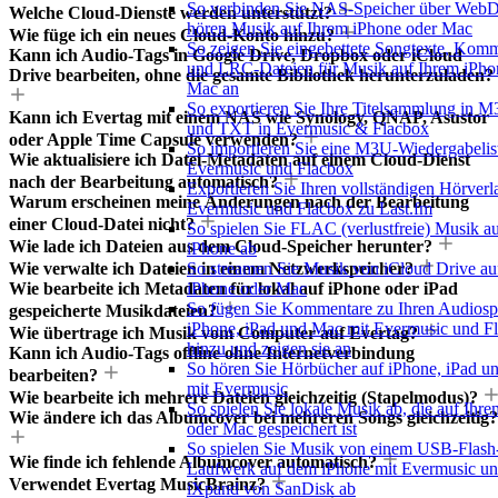
So verbinden Sie NAS-Speicher über We
Welche Cloud-Dienste werden unterstützt?
hören Musik auf Ihrem iPhone oder Mac
Wie füge ich ein neues Cloud-Konto hinzu?
So zeigen Sie eingebettete Songtexte, Kom
Kann ich Audio-Tags in Google Drive, Dropbox oder iCloud
und LRC-Dateien für Musik auf Ihrem iPho
Drive bearbeiten, ohne die gesamte Bibliothek herunterzuladen?
Mac an
So exportieren Sie Ihre Titelsammlung in
Kann ich Evertag mit einem NAS wie Synology, QNAP, Asustor
und TXT in Evermusic & Flacbox
oder Apple Time Capsule verwenden?
So importieren Sie eine M3U-Wiedergabelist
Wie aktualisiere ich Datei-Metadaten auf einem Cloud-Dienst
Evermusic und Flacbox
nach der Bearbeitung automatisch?
Exportieren Sie Ihren vollständigen Hörverl
Warum erscheinen meine Änderungen nach der Bearbeitung
Evermusic und Flacbox zu Last.fm
einer Cloud-Datei nicht?
So spielen Sie FLAC (verlustfreie) Musik a
Wie lade ich Dateien aus dem Cloud-Speicher herunter?
iPhone ab
Wie verwalte ich Dateien in einem Netzwerkspeicher?
So streamen Sie Musik von iCloud Drive au
Wie bearbeite ich Metadaten für lokal auf iPhone oder iPad
iPhone oder Mac
So fügen Sie Kommentare zu Ihren Audiosp
gespeicherte Musikdateien?
iPhone, iPad und Mac mit Evermusic und F
Wie übertrage ich Musik vom Computer auf Evertag?
hinzu und zeigen sie an
Kann ich Audio-Tags offline ohne Internetverbindung
So hören Sie Hörbücher auf iPhone, iPad 
bearbeiten?
mit Evermusic
Wie bearbeite ich mehrere Dateien gleichzeitig (Stapelmodus)?
So spielen Sie lokale Musik ab, die auf Ihr
Wie ändere ich das Albumcover bei mehreren Songs gleichzeitig?
oder Mac gespeichert ist
So spielen Sie Musik von einem USB-Flash
Wie finde ich fehlende Albumcover automatisch?
Laufwerk auf dem iPhone mit Evermusic u
Verwendet Evertag MusicBrainz?
iXpand von SanDisk ab