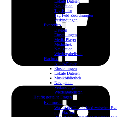
Lokale Dateien
Navigation
Tag-Editor
Tag-Feld-Zuordnungen
Verbindungen
Evervideo
Dateien
Einstellungen
Media Player
Mediathek
Navigation
Wiedergabelisten
Flacbox
Audio-Player
Einstellungen
Lokale Dateien
Musikbibliothek
Navigation
Verbindungen
Wiedergabelisten
Häufig gestellte Fragen
Evermusic
Was ist der Unterschied zwischen Ev
und Flacbox