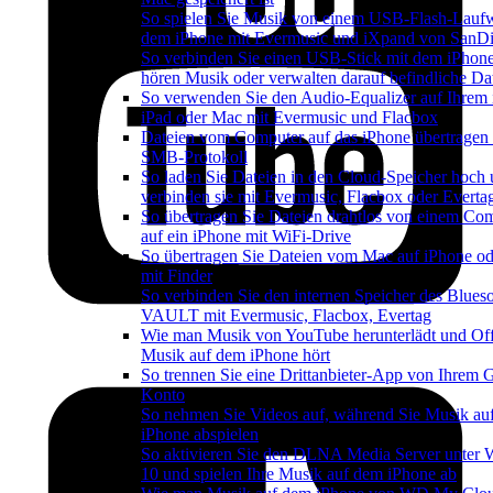
So spielen Sie Musik von einem USB-Flash-Lauf
dem iPhone mit Evermusic und iXpand von SanDi
So verbinden Sie einen USB-Stick mit dem iPhon
hören Musik oder verwalten darauf befindliche Da
So verwenden Sie den Audio-Equalizer auf Ihrem 
iPad oder Mac mit Evermusic und Flacbox
Dateien vom Computer auf das iPhone übertragen
SMB-Protokoll
So laden Sie Dateien in den Cloud-Speicher hoch
verbinden sie mit Evermusic, Flacbox oder Everta
So übertragen Sie Dateien drahtlos von einem Co
auf ein iPhone mit WiFi-Drive
So übertragen Sie Dateien vom Mac auf iPhone od
mit Finder
So verbinden Sie den internen Speicher des Blues
VAULT mit Evermusic, Flacbox, Evertag
Wie man Musik von YouTube herunterlädt und Off
Musik auf dem iPhone hört
So trennen Sie eine Drittanbieter-App von Ihrem 
Konto
So nehmen Sie Videos auf, während Sie Musik au
iPhone abspielen
So aktivieren Sie den DLNA Media Server unter
10 und spielen Ihre Musik auf dem iPhone ab