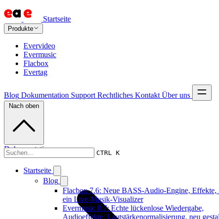
Startseite
Produkte
Evervideo
Evermusic
Flacbox
Evertag
Blog
Dokumentation
Support
Rechtliches
Kontakt
Über uns
Nach oben
Dokumentation
CTRL K
Startseite
Blog
Flacbox 7.6: Neue BASS-Audio-Engine, Effekte,
ein Live-Musik-Visualizer
Evermusic 8.7: Echte lückenlose Wiedergabe,
Audioeffekte, Lautstärkenormalisierung, neu gestal