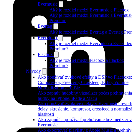
Evermusic
Aký je rozdiel medzi Evermusic a Flacbox
Aký je rozdiel medzi Evermusic a Evermusi
Premium
Evertag
Aký je rozdiel medzi Evertag a Evertag Pr
Evervideo
Aký je rozdiel medzi Evervideo a Evervide
Premium?
Flacbox
Aký je rozdiel medzi Flacbox a Flacbox
Premium?
Návody
Ako používať zvukové efekty a DSP vo Flacboxe:
Compressor, Freeverb, Crossfeed, Echo, Volume
Normalization a ďalšie
Ako zapnúť hudobný vizualizér počas prehrávania
hudby na iPhone, iPade a Macu
Ako používať zvukové efekty v Evermusic: reverb
delay, skreslenie, kompresor, crossfeed a normaliz
hlasitosti
Ako zapnúť a používať prehrávanie bez medzier v
Evermusic
Ako exportovať playlisty z Apple Music a prehráv