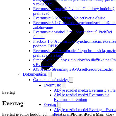
v roku 2025
Evermusic propagačné video: Cloudový hudobný
prehrávač
Evermusic 3.6: CarPlay, VoiceOver a ďalšie
Evermusic 3.1: Crossfade, synchronizácia knižnice
zálohovanie
Evermusic dosiahol 3 milióny stiahnutí: Prehľad
funkcií
Flacbox 1.6: Automatická synchronizácia, ekvalizé
podpora OPUS
Evermusic 2.3: Automatická synchronizácia, pozíc
prehrávania a tagy
Streamovanie hudby z cloudového úložiska na iP
s Evermusic
iOS Audio Streaming s AVAssetResourceLoader
Dokumentácia
Často kladené otázky
Evermusic
Aký je rozdiel medzi Evermusic a Fl
Evertag
Aký je rozdiel medzi Evermusic a
Evermusic Premium
Evertag
Evertag
Aký je rozdiel medzi Evertag a Evert
Evertag je editor hudobných metadát pre
iPhone, iPad a Mac
, ktorý
Premium