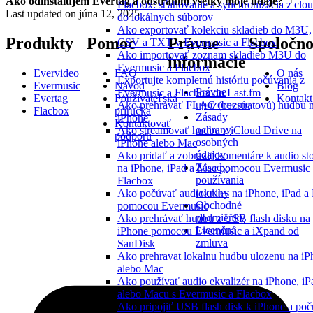
Ako odinštalujem Evertag a odstránim všetky moje údaje?
Flacbox: sťahovanie a synchronizácia z clo
Last updated on
júna 12, 2025
do lokálnych súborov
Ako exportovať kolekciu skladieb do M3U,
Produkty
Pomoc
Právne
Spoločno
CSV a TXT v Evermusic a Flacbox
Ako importovať zoznam skladieb M3U do
informácie
Evermusic a Flacbox
Evervideo
FAQ
O nás
Exportujte kompletnú históriu počúvania z
Evermusic
Návod
Blog
Právne
Evermusic a Flacbox do Last.fm
Evertag
Používateľská
Kontakt
upozornenie
Ako prehrávať FLAC (bezstratovú) hudbu 
Flacbox
príručka
Zásady
iPhone
Kontaktovať
ochrany
Ako streamovať hudbu z iCloud Drive na
podporu
osobných
iPhone alebo Mac
údajov
Ako pridať a zobraziť komentáre k audio s
Zásady
na iPhone, iPad a Mac pomocou Evermusic 
používania
Flacbox
cookies
Ako počúvať audioknihy na iPhone, iPad a
Obchodné
pomocou Evermusic
podmienky
Ako prehrávať hudbu z USB flash disku na
Licenčná
iPhone pomocou Evermusic a iXpand od
zmluva
SanDisk
Ako prehravat lokalnu hudbu ulozenu na iP
alebo Mac
Ako používať audio ekvalizér na iPhone, iP
alebo Macu s Evermusic a Flacbox
Ako pripojiť USB flash disk k iPhone a po