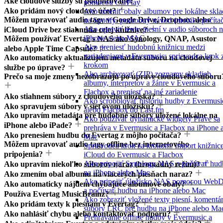
Aké cloudové služby sú podporované?
pomocou CarPlay
Ako pridám nový cloudový účet?
Ako zmeniť obaly albumov pre lokálne skl
Môžem upravovať audio tagy v Google Drive, Dropbox alebo
na Spotify: podrobný návod (mobil a počíta
Ako upraviť texty piesní v audio súboroch 
iCloud Drive bez stiahnutia celej knižnice?
iPhone alebo MAC
Môžem používať Evertag s NAS ako Synology, QNAP, Asustor
Ako preniesť hudobnú knižnicu medzi
alebo Apple Time Capsule?
zariadeniami v Evermusic: sprievodca krok 
Ako automaticky aktualizujem metadáta súboru na cloudovej
krokom
službe po úprave?
Ako archivovať (ZIP) zoznamy skladieb,
Prečo sa moje zmeny nezobrazujú po úprave cloudového súboru
albumy, interpretov a žánre v Evermusic a
Flacbox a preniesť na iné zariadenie
Ako stiahnem súbory z cloudového úložiska?
Ako scrobblovať históriu hudby z Evermusi
Ako spravujem súbory v sieťovom úložisku?
alebo Flacbox do Last.fm
Ako upravím metadáta pre hudobné súbory uložené lokálne na
Ako používať dynamické widgety Práve sa
iPhone alebo iPade?
prehráva v Evermusic a Flacbox na iPhone 
Ako prenesiem hudbu do Evertag z môjho počítača?
Mac
Môžem upravovať audio tagy offline bez internetového
Sprievodca krok za krokom: Import knižnic
pripojenia?
iCloud do Evermusic a Flacbox
Ako pripojiť Synology NAS a počúvať hud
Ako upravím niekoľko súborov naraz (hromadný režim)?
na iPhone alebo Mac
Ako zmením obal albumu na viacerých piesňach naraz?
Ako pripojiť úložisko NAS pomocou We
Ako automaticky nájdem chýbajúce albumové obaly?
a počúvať hudbu na iPhone alebo Mac
Používa Evertag MusicBrainz?
Ako zobraziť vložené texty piesní, komentár
Ako pridám texty k piesňam v Evertag?
súbory LRC pre hudbu na iPhone alebo Ma
Ako nahlásiť chybu alebo kontaktovať podporu?
Prehrávanie offline hudby v Evermusic a