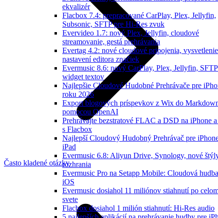
ekvalizér
Flacbox 7.4: prepracované CarPlay, Plex, Jellyfin,
Subsonic, SFTP pre Hi-Res zvuk
Evervideo 1.7: nový Plex, Jellyfin, cloudové
streamovanie, gestá prehrávania
Evertag 4.2: nové cloudové pripojenia, vysvetlenie
nastavení editora značiek
Evermusic 8.6: nový CarPlay, Plex, Jellyfin, SFTP
widget textov
Najlepšie Cloudové Hudobné Prehrávače pre iPho
roku 2026
Export blogových príspevkov z Wix do Markdow
pomocou OpenAI
Prehrávajte bezstratové FLAC a DSD na iPhone 
s Flacbox
Najlepší Cloudový Hudobný Prehrávač pre iPhone
iPad
Evermusic 6.8: Aliyun Drive, Synology, nové štýl
Často kladené otázky
rozhrania
Evermusic Pro na Setapp Mobile: Cloudová hudba
iOS
Evermusic dosiahol 11 miliónov stiahnutí po celo
svete
Flacbox dosiahol 1 milión stiahnutí: Hi-Res audio
5 najlepších aplikácií na prehrávanie hudby pre iP