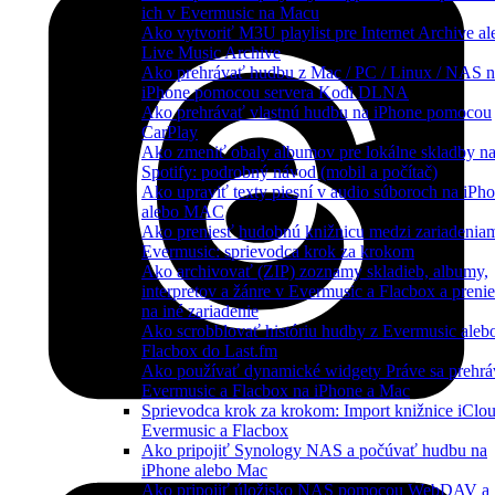
ich v Evermusic na Macu
Ako vytvoriť M3U playlist pre Internet Archive al
Live Music Archive
Ako prehrávať hudbu z Mac / PC / Linux / NAS 
iPhone pomocou servera Kodi DLNA
Ako prehrávať vlastnú hudbu na iPhone pomocou
CarPlay
Ako zmeniť obaly albumov pre lokálne skladby n
Spotify: podrobný návod (mobil a počítač)
Ako upraviť texty piesní v audio súboroch na iPh
alebo MAC
Ako preniesť hudobnú knižnicu medzi zariadeniam
Evermusic: sprievodca krok za krokom
Ako archivovať (ZIP) zoznamy skladieb, albumy,
interpretov a žánre v Evermusic a Flacbox a preni
na iné zariadenie
Ako scrobblovať históriu hudby z Evermusic aleb
Flacbox do Last.fm
Ako používať dynamické widgety Práve sa prehrá
Evermusic a Flacbox na iPhone a Mac
Sprievodca krok za krokom: Import knižnice iClo
Evermusic a Flacbox
Ako pripojiť Synology NAS a počúvať hudbu na
iPhone alebo Mac
Ako pripojiť úložisko NAS pomocou WebDAV a