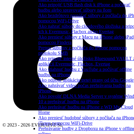
Ako pripojiť USB flash disk k iPhone a počúvať
hudbu alebo spravovať súbory na ňom
Ako bezdrôtovo prenášať súbory z počítača do iP
pomocou WiFi-Drive
Ako nahrať súbory do cloudového úložiska a pripo
ich k Evermusic, Flacbox alebo Evertag
Ako preniesť súbory z Macu na iPhone alebo iPad
pomocou Findera
Prenos súborov z počítača do iPhone pomocou
protokolu SMB
Ako pripojiť interné úložisko Bluesound VAULT 
aplikácií Evermusic, Flacbox, Evertag
Ako stiahnuť hudbu z YouTube a počúvať offline
hudbu na iPhone
Ako odpojiť aplikáciu tretej strany od účtu Google
Ako nahrávať video počas prehrávania hudby na
iPhone
Ako povoliť DLNA Media Server v systéme Win
10 a prehrávať hudbu na iPhone
Ako prehrávať hudbu na iPhone z WD My Cloud
Home
Ako preniesť hudobné súbory z počítača na iPhon
iTunes pomocou WiFi-Drive
© 2023 - 2026 EVERAPPZ SL
Prehrávanie hudby z Dropboxu na iPhone v offlin
režime