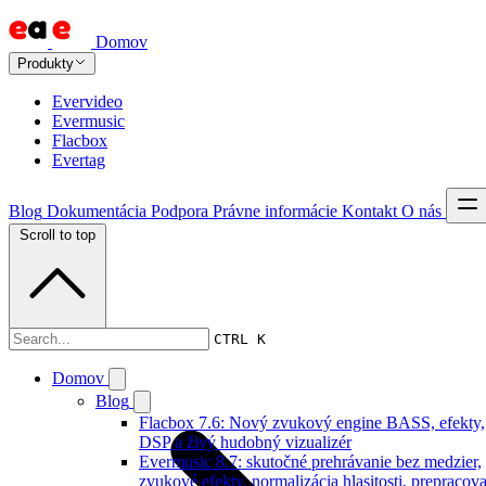
Domov
Produkty
Evervideo
Evermusic
Flacbox
Evertag
Blog
Dokumentácia
Podpora
Právne informácie
Kontakt
O nás
Scroll to top
Dokumentácia
CTRL K
Domov
Blog
Flacbox 7.6: Nový zvukový engine BASS, efekty,
DSP a živý hudobný vizualizér
Evermusic 8.7: skutočné prehrávanie bez medzier,
zvukové efekty, normalizácia hlasitosti, prepracov