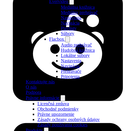
Evervideo
Mediálna knižnica
Mediálny prehrávač
Nastavenia
Navigácia
Playlisty
Súbory
Flacbox
Audio prehrávač
Hudobná knižnica
Lokálne súbory
Nastavenia
Navigácia
Prehrávače
Pripojenia
Kontaktujte nás
O nás
Podpora
Právne informácie
Licenčná zmluva
Obchodné podmienky
Právne upozornenie
Zásady ochrany osobných údajov
Zásady používania cookies
Produkty