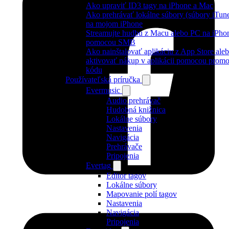
Ako upraviť ID3 tagy na iPhone a Mac
Ako prehrávať lokálne súbory (súbory iTun
na mojom iPhone
Streamujte hudbu z Macu alebo PC na iPho
pomocou SMB
Ako nainštalovať aplikáciu z App Store ale
aktivovať nákup v aplikácii pomocou prom
kódu
Používateľská príručka
Evermusic
Audio prehrávač
Hudobná knižnica
Lokálne súbory
Nastavenia
Navigácia
Prehrávače
Pripojenia
Evertag
Editor tagov
Lokálne súbory
Mapovanie polí tagov
Nastavenia
Navigácia
Pripojenia