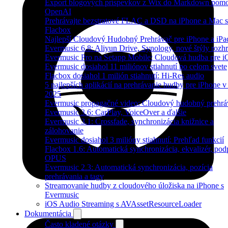
Export blogových príspevkov z Wix do Markdown pom
OpenAI
Prehrávajte bezstratové FLAC a DSD na iPhone a Mac s
Flacbox
Najlepší Cloudový Hudobný Prehrávač pre iPhone a iPa
Evermusic 6.8: Aliyun Drive, Synology, nové štýly rozhr
Evermusic Pro na Setapp Mobile: Cloudová hudba pre 
Evermusic dosiahol 11 miliónov stiahnutí po celom svete
Flacbox dosiahol 1 milión stiahnutí: Hi-Res audio
5 najlepších aplikácií na prehrávanie hudby pre iPhone v
2025
Evermusic propagačné video: Cloudový hudobný prehrá
Evermusic 3.6: CarPlay, VoiceOver a ďalšie
Evermusic 3.1: Crossfade, synchronizácia knižnice a
zálohovanie
Evermusic dosiahol 3 milióny stiahnutí: Prehľad funkcií
Flacbox 1.6: Automatická synchronizácia, ekvalizér, pod
OPUS
Evermusic 2.3: Automatická synchronizácia, pozícia
prehrávania a tagy
Streamovanie hudby z cloudového úložiska na iPhone s
Evermusic
iOS Audio Streaming s AVAssetResourceLoader
Dokumentácia
Často kladené otázky