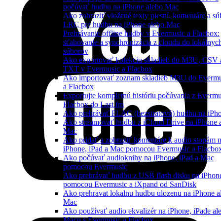
počúvať hudbu na iPhone alebo Mac
Ako zobraziť vložené texty piesní, komentáre a sú
LRC pre hudbu na iPhone alebo Mac
Prehrávanie offline hudby v Evermusic a Flacbox:
sťahovanie a synchronizácia z cloudu do lokálnyc
súborov
Ako exportovať kolekciu skladieb do M3U, CSV 
TXT v Evermusic a Flacbox
Ako importovať zoznam skladieb M3U do Evermu
a Flacbox
Exportujte kompletnú históriu počúvania z Evermu
Flacbox do Last.fm
Ako prehrávať FLAC (bezstratovú) hudbu na iPh
Ako streamovať hudbu z iCloud Drive na iPhone 
Mac
Ako pridať a zobraziť komentáre k audio stopám 
iPhone, iPad a Mac pomocou Evermusic a Flacbo
Ako počúvať audioknihy na iPhone, iPad a Mac
pomocou Evermusic
Ako prehrávať hudbu z USB flash disku na iPhon
pomocou Evermusic a iXpand od SanDisk
Ako prehravat lokalnu hudbu ulozenu na iPhone a
Mac
Ako používať audio ekvalizér na iPhone, iPade al
Macu s Evermusic a Flacbox