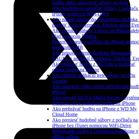
hudbu alebo spravovať súbory na ňom
Ako bezdrôtovo prenášať súbory z počítača
iPhone pomocou WiFi-Drive
Ako nahrať súbory do cloudového úložiska 
pripojiť ich k Evermusic, Flacbox alebo Eve
Ako preniesť súbory z Macu na iPhone ale
iPad pomocou Findera
Prenos súborov z počítača do iPhone pomo
protokolu SMB
Ako pripojiť interné úložisko Bluesound
VAULT z aplikácií Evermusic, Flacbox, Ev
Ako stiahnuť hudbu z YouTube a počúvať
offline hudbu na iPhone
Ako odpojiť aplikáciu tretej strany od účtu
Google
Ako nahrávať video počas prehrávania hud
iPhone
Ako povoliť DLNA Media Server v systém
Windows 10 a prehrávať hudbu na iPhone
Ako prehrávať hudbu na iPhone z WD My
Cloud Home
Ako preniesť hudobné súbory z počítača na
iPhone bez iTunes pomocou WiFi-Drive
Prehrávanie hudby z Dropboxu na iPhone v
offline režime