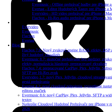
Evermusic - Offline prehrávač hudby pre iPhone 
Evertag - Editor Hudobných Tagov pre iPhone a 
Evervideo - HD video prehrávač pre iPhone a Ma
Flacbox - Hi-Res audio prehrávač pre iPhone a M
Produkty
Evervideo
Evermusic
Flacbox
Evertag
Blog
Flacbox 7.6: Nový zvukový engine BASS, efekty, DSP 
živý hudobný vizualizér
Evermusic 8.7: skutočné prehrávanie bez medzier, zvuk
efekty, normalizácia hlasitosti, prepracovaný ekvalizér
Flacbox 7.4: prepracované CarPlay, Plex, Jellyfin, Subso
SFTP pre Hi-Res zvuk
Evervideo 1.7: nový Plex, Jellyfin, cloudové streamovani
gestá prehrávania
Evertag 4.2: nové cloudové pripojenia, vysvetlenie nasta
editora značiek
Evermusic 8.6: nový CarPlay, Plex, Jellyfin, SFTP a wid
textov
Najlepšie Cloudové Hudobné Prehrávače pre iPhone v r
2026