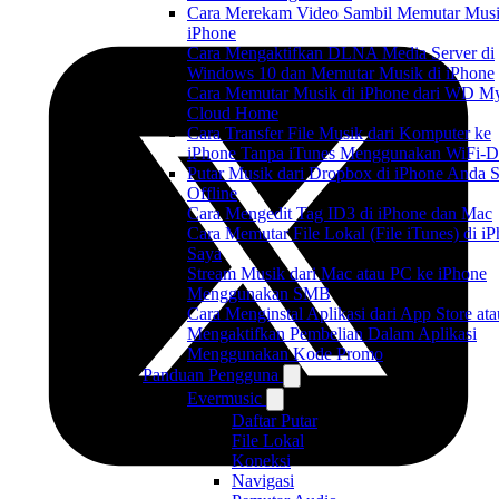
Cara Merekam Video Sambil Memutar Musi
iPhone
Cara Mengaktifkan DLNA Media Server di
Windows 10 dan Memutar Musik di iPhone
Cara Memutar Musik di iPhone dari WD M
Cloud Home
Cara Transfer File Musik dari Komputer ke
iPhone Tanpa iTunes Menggunakan WiFi-D
Putar Musik dari Dropbox di iPhone Anda S
Offline
Cara Mengedit Tag ID3 di iPhone dan Mac
Cara Memutar File Lokal (File iTunes) di i
Saya
Stream Musik dari Mac atau PC ke iPhone
Menggunakan SMB
Cara Menginstal Aplikasi dari App Store ata
Mengaktifkan Pembelian Dalam Aplikasi
Menggunakan Kode Promo
Panduan Pengguna
Evermusic
Daftar Putar
File Lokal
Koneksi
Navigasi