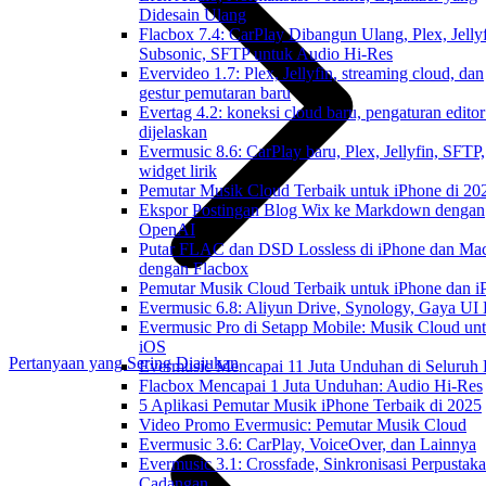
Didesain Ulang
Flacbox 7.4: CarPlay Dibangun Ulang, Plex, Jellyf
Subsonic, SFTP untuk Audio Hi-Res
Evervideo 1.7: Plex, Jellyfin, streaming cloud, dan
gestur pemutaran baru
Evertag 4.2: koneksi cloud baru, pengaturan editor
dijelaskan
Evermusic 8.6: CarPlay baru, Plex, Jellyfin, SFTP,
widget lirik
Pemutar Musik Cloud Terbaik untuk iPhone di 20
Ekspor Postingan Blog Wix ke Markdown dengan
OpenAI
Putar FLAC dan DSD Lossless di iPhone dan Ma
dengan Flacbox
Pemutar Musik Cloud Terbaik untuk iPhone dan i
Evermusic 6.8: Aliyun Drive, Synology, Gaya UI
Evermusic Pro di Setapp Mobile: Musik Cloud un
iOS
Pertanyaan yang Sering Diajukan
Evermusic Mencapai 11 Juta Unduhan di Seluruh
Flacbox Mencapai 1 Juta Unduhan: Audio Hi-Res
5 Aplikasi Pemutar Musik iPhone Terbaik di 2025
Video Promo Evermusic: Pemutar Musik Cloud
Evermusic 3.6: CarPlay, VoiceOver, dan Lainnya
Evermusic 3.1: Crossfade, Sinkronisasi Perpustak
Cadangan