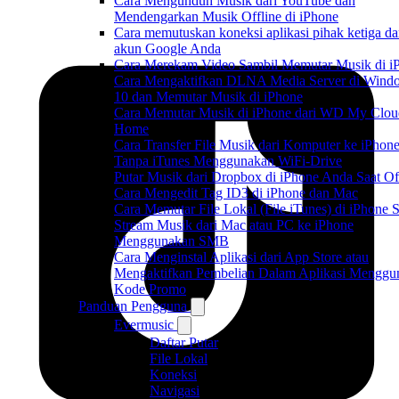
Cara Mengunduh Musik dari YouTube dan
Mendengarkan Musik Offline di iPhone
Cara memutuskan koneksi aplikasi pihak ketiga da
akun Google Anda
Cara Merekam Video Sambil Memutar Musik di i
Cara Mengaktifkan DLNA Media Server di Wind
10 dan Memutar Musik di iPhone
Cara Memutar Musik di iPhone dari WD My Clou
Home
Cara Transfer File Musik dari Komputer ke iPhon
Tanpa iTunes Menggunakan WiFi-Drive
Putar Musik dari Dropbox di iPhone Anda Saat Of
Cara Mengedit Tag ID3 di iPhone dan Mac
Cara Memutar File Lokal (File iTunes) di iPhone 
Stream Musik dari Mac atau PC ke iPhone
Menggunakan SMB
Cara Menginstal Aplikasi dari App Store atau
Mengaktifkan Pembelian Dalam Aplikasi Menggu
Kode Promo
Panduan Pengguna
Evermusic
Daftar Putar
File Lokal
Koneksi
Navigasi