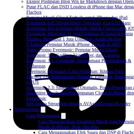
Ekspor Postingan Blog Wix ke Markdown dengan Ope
Putar FLAC dan DSD Lossless di iPhone dan Mac deng
Flacbox
Pemutar Musik Cloud Terbaik untuk iPhone dan iPad
Evermusic 6.8: Aliyun Drive, Synology, Gaya UI Baru
Evermusic Pro di Setapp Mobile: Musik Cloud untuk iO
Evermusic Mencapai 11 Juta Unduhan di Seluruh Dunia
Flacbox Mencapai 1 Juta Unduhan: Audio Hi-Res
5 Aplikasi Pemutar Musik iPhone Terbaik di 2025
Video Promo Evermusic: Pemutar Musik Cloud
Evermusic 3.6: CarPlay, VoiceOver, dan Lainnya
Evermusic 3.1: Crossfade, Sinkronisasi Perpustakaan &
Cadangan
Evermusic Mencapai 3 Juta Unduhan: Ikhtisar Fitur
Flacbox 1.6: Sinkronisasi Otomatis, Equalizer, Dukunga
OPUS
Evermusic 2.3: Sinkronisasi Otomatis, Posisi Pemutaran
Streaming Musik dari Penyimpanan Cloud di iPhone de
Evermusic
iOS Audio Streaming dengan AVAssetResourceLoader
Dokumentasi
Cara Penggunaan
Cara Mengaktifkan Visualizer Musik Saat Memuta
Musik di iPhone, iPad, dan Mac
Cara Menggunakan Efek Suara dan DSP di Flacbo