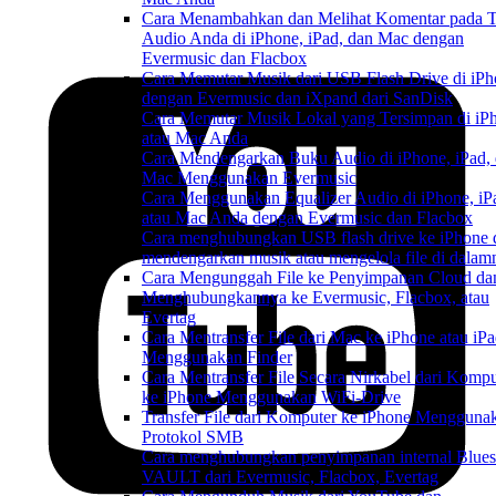
Cara Menambahkan dan Melihat Komentar pada T
Audio Anda di iPhone, iPad, dan Mac dengan
Evermusic dan Flacbox
Cara Memutar Musik dari USB Flash Drive di iP
dengan Evermusic dan iXpand dari SanDisk
Cara Memutar Musik Lokal yang Tersimpan di iP
atau Mac Anda
Cara Mendengarkan Buku Audio di iPhone, iPad,
Mac Menggunakan Evermusic
Cara Menggunakan Equalizer Audio di iPhone, iP
atau Mac Anda dengan Evermusic dan Flacbox
Cara menghubungkan USB flash drive ke iPhone 
mendengarkan musik atau mengelola file di dalam
Cara Mengunggah File ke Penyimpanan Cloud da
Menghubungkannya ke Evermusic, Flacbox, atau
Evertag
Cara Mentransfer File dari Mac ke iPhone atau iP
Menggunakan Finder
Cara Mentransfer File Secara Nirkabel dari Kompu
ke iPhone Menggunakan WiFi-Drive
Transfer File dari Komputer ke iPhone Mengguna
Protokol SMB
Cara menghubungkan penyimpanan internal Blue
VAULT dari Evermusic, Flacbox, Evertag