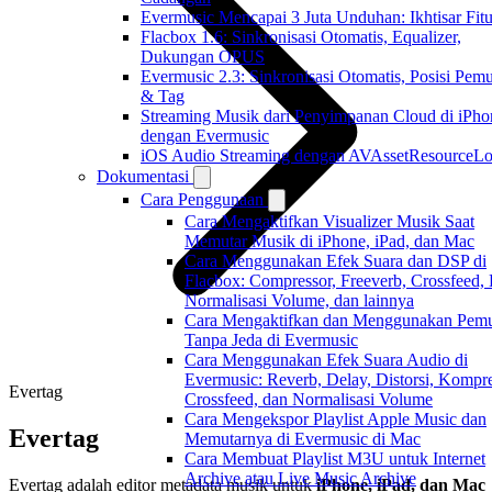
Evermusic Mencapai 3 Juta Unduhan: Ikhtisar Fitu
Flacbox 1.6: Sinkronisasi Otomatis, Equalizer,
Dukungan OPUS
Evermusic 2.3: Sinkronisasi Otomatis, Posisi Pem
& Tag
Streaming Musik dari Penyimpanan Cloud di iPho
dengan Evermusic
iOS Audio Streaming dengan AVAssetResourceLo
Dokumentasi
Cara Penggunaan
Cara Mengaktifkan Visualizer Musik Saat
Memutar Musik di iPhone, iPad, dan Mac
Cara Menggunakan Efek Suara dan DSP di
Flacbox: Compressor, Freeverb, Crossfeed,
Normalisasi Volume, dan lainnya
Cara Mengaktifkan dan Menggunakan Pemu
Tanpa Jeda di Evermusic
Cara Menggunakan Efek Suara Audio di
Evermusic: Reverb, Delay, Distorsi, Kompre
Evertag
Crossfeed, dan Normalisasi Volume
Cara Mengekspor Playlist Apple Music dan
Evertag
Memutarnya di Evermusic di Mac
Cara Membuat Playlist M3U untuk Internet
Archive atau Live Music Archive
Evertag adalah editor metadata musik untuk
iPhone, iPad, dan Mac