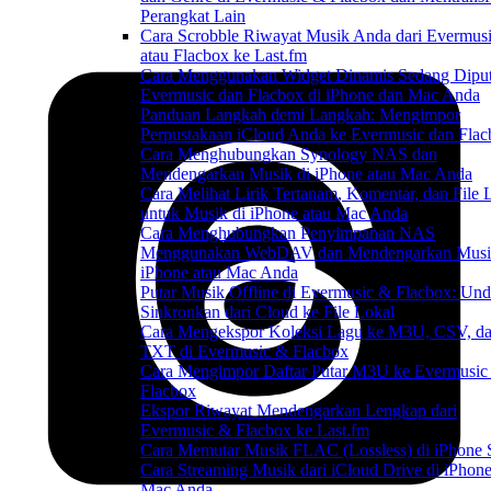
Perangkat Lain
Cara Scrobble Riwayat Musik Anda dari Evermus
atau Flacbox ke Last.fm
Cara Menggunakan Widget Dinamis Sedang Diput
Evermusic dan Flacbox di iPhone dan Mac Anda
Panduan Langkah demi Langkah: Mengimpor
Perpustakaan iCloud Anda ke Evermusic dan Fla
Cara Menghubungkan Synology NAS dan
Mendengarkan Musik di iPhone atau Mac Anda
Cara Melihat Lirik Tertanam, Komentar, dan File
untuk Musik di iPhone atau Mac Anda
Cara Menghubungkan Penyimpanan NAS
Menggunakan WebDAV dan Mendengarkan Musi
iPhone atau Mac Anda
Putar Musik Offline di Evermusic & Flacbox: Un
Sinkronkan dari Cloud ke File Lokal
Cara Mengekspor Koleksi Lagu ke M3U, CSV, d
TXT di Evermusic & Flacbox
Cara Mengimpor Daftar Putar M3U ke Evermusic
Flacbox
Ekspor Riwayat Mendengarkan Lengkap dari
Evermusic & Flacbox ke Last.fm
Cara Memutar Musik FLAC (Lossless) di iPhone 
Cara Streaming Musik dari iCloud Drive di iPhone
Mac Anda