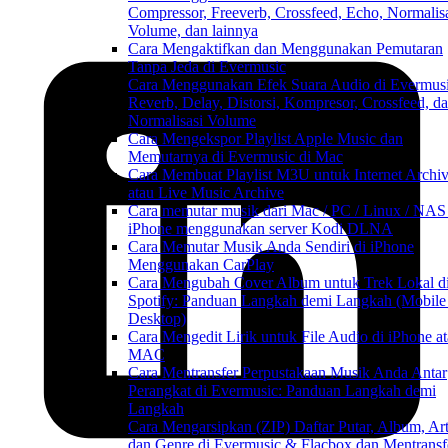
Compressor, Freeverb, Crossfeed, Echo, Normalis
Volume, dan lainnya
Cara Mengaktifkan dan Menggunakan Pemutaran
Tanpa Jeda di Evermusic
Cara Menggunakan Efek Suara Audio di Evermusi
Reverb, Delay, Distorsi, Kompresor, Crossfeed, d
Normalisasi Volume
Cara Mengekspor Playlist Apple Music dan
Memutarnya di Evermusic di Mac
Cara Membuat Playlist M3U untuk Internet Archi
atau Live Music Archive
Cara memutar musik dari Mac / PC / Linux / NAS
iPhone menggunakan server Kodi DLNA
Cara Memutar Musik Anda Sendiri di iPhone
Menggunakan CarPlay
Cara Mengubah Cover Album untuk Trek Lokal d
Spotify: Panduan Langkah demi Langkah (Mobile
Desktop)
Cara Mengedit Lirik untuk File Audio di iPhone a
MAC
Cara Mentransfer Perpustakaan Musik Anda Antar
Perangkat di Evermusic: Panduan Langkah demi
Langkah
Cara Mengarsipkan (ZIP) Daftar Putar, Album, Art
dan Genre di Evermusic & Flacbox dan Mentransf