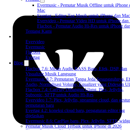
Evermusic - Pemutar Musik Offline untuk iPhone 
Mac
Evertag - Editor Tag Musik untuk iPhone dan Mac
Evervideo - Pemutar Video HD untuk iPhone dan
Flacbox - Pemutar Audio Hi-Res untuk iPhone d
Tentang Kami
Produk
Evervideo
Evermusic
Flacbox
Evertag
Blog
Flacbox 7.6: Mesin Audio BASS Baru, Efek, DSP, dan
Visualizer Musik Langsung
Evermusic 8.7: Pemutaran Tanpa Jeda Sesungguhnya, E
Audio, Normalisasi Volume, Equalizer yang Didesain U
Flacbox 7.4: CarPlay Dibangun Ulang, Plex, Jellyfin,
Subsonic, SFTP untuk Audio Hi-Res
Evervideo 1.7: Plex, Jellyfin, streaming cloud, dan gestur
pemutaran baru
Evertag 4.2: koneksi cloud baru, pengaturan editor tag
dijelaskan
Evermusic 8.6: CarPlay baru, Plex, Jellyfin, SFTP, widget
Pemutar Musik Cloud Terbaik untuk iPhone di 2026