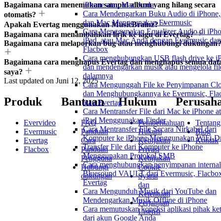
Bagaimana cara menemukan sampul album yang hilang secara
iPhone atau Mac Anda
Cara Mendengarkan Buku Audio di iPhone, 
otomatis?
dan Mac Menggunakan Evermusic
Apakah Evertag menggunakan MusicBrainz?
Cara Menggunakan Equalizer Audio di iPho
Bagaimana cara menambahkan lirik ke lagu di Evertag?
iPad, atau Mac Anda dengan Evermusic dan
Bagaimana cara melaporkan bug atau menghubungi dukungan
Flacbox
Cara menghubungkan USB flash drive ke i
Bagaimana cara menghapus Evertag dan menghapus semua dat
dan mendengarkan musik atau mengelola fil
saya?
dalamnya
Last updated on
Juni 12, 2025
Cara Mengunggah File ke Penyimpanan Cl
dan Menghubungkannya ke Evermusic, Fla
Produk
Bantuan
Hukum
Perusah
atau Evertag
Cara Mentransfer File dari Mac ke iPhone a
iPad Menggunakan Finder
Evervideo
FAQ
Pemberitahuan
Tentang
Cara Mentransfer File Secara Nirkabel dari
Evermusic
Panduan
Hukum
Blog
Komputer ke iPhone Menggunakan WiFi-Dr
Evertag
Cara
Kebijakan
Kontak
Transfer File dari Komputer ke iPhone
Flacbox
Panduan
Privasi
Menggunakan Protokol SMB
Pengguna
Kebijakan
Cara menghubungkan penyimpanan internal
Hubungi
Cookie
Bluesound VAULT dari Evermusic, Flacbox
dukungan
Syarat
Evertag
dan
Cara Mengunduh Musik dari YouTube dan
Ketentuan
Mendengarkan Musik Offline di iPhone
Perjanjian
Cara memutuskan koneksi aplikasi pihak ket
Lisensi
dari akun Google Anda