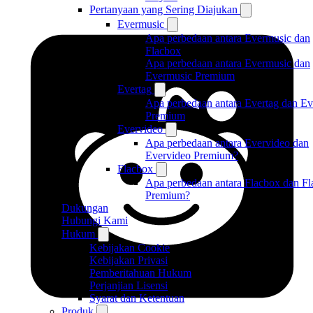
Pertanyaan yang Sering Diajukan
Evermusic
Apa perbedaan antara Evermusic dan
Flacbox
Apa perbedaan antara Evermusic dan
Evermusic Premium
Evertag
Apa perbedaan antara Evertag dan Ev
Premium
Evervideo
Apa perbedaan antara Evervideo dan
Evervideo Premium?
Flacbox
Apa perbedaan antara Flacbox dan F
Premium?
Dukungan
Hubungi Kami
Hukum
Kebijakan Cookie
Kebijakan Privasi
Pemberitahuan Hukum
Perjanjian Lisensi
Syarat dan Ketentuan
Produk