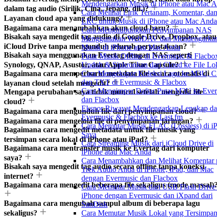
Mendengarkan Musik di iPhone atau Mac 
dalam tag audio (Sirilik, Cina, Jepang, dll.)?
Cara Melihat Lirik Tertanam, Komentar, dan
Layanan cloud apa yang didukung?
LRC untuk Musik di iPhone atau Mac Anda
Bagaimana cara menambahkan akun cloud baru?
Cara Menghubungkan Penyimpanan NAS
Bisakah saya mengedit tag audio di Google Drive, Dropbox, atau
Menggunakan WebDAV dan Mendengarka
iCloud Drive tanpa mengunduh seluruh perpustakaan?
Musik di iPhone atau Mac Anda
Bisakah saya menggunakan Evertag dengan NAS seperti
Putar Musik Offline di Evermusic & Flacbo
Synology, QNAP, Asustor, atau Apple Time Capsule?
Unduh & Sinkronkan dari Cloud ke File Lo
Bagaimana cara memperbarui metadata file secara otomatis di
Cara Mengekspor Koleksi Lagu ke M3U, C
dan TXT di Evermusic & Flacbox
layanan cloud setelah mengedit?
Cara Mengimpor Daftar Putar M3U ke Eve
Mengapa perubahan saya tidak muncul setelah mengedit file
dan Flacbox
cloud?
Ekspor Riwayat Mendengarkan Lengkap da
Bagaimana cara mengunduh file dari penyimpanan cloud?
Evermusic & Flacbox ke Last.fm
Bagaimana cara mengelola file di penyimpanan jaringan?
Cara Memutar Musik FLAC (Lossless) di i
Bagaimana cara mengedit metadata untuk file musik yang
Saya
tersimpan secara lokal di iPhone atau iPad?
Cara Streaming Musik dari iCloud Drive di
Bagaimana cara mentransfer musik ke Evertag dari komputer
iPhone atau Mac Anda
saya?
Cara Menambahkan dan Melihat Komentar 
Bisakah saya mengedit tag audio secara offline tanpa koneksi
Trek Audio Anda di iPhone, iPad, dan Mac
internet?
dengan Evermusic dan Flacbox
Bagaimana cara mengedit beberapa file sekaligus (mode massal)
Cara Memutar Musik dari USB Flash Drive 
iPhone dengan Evermusic dan iXpand dari
Bagaimana cara mengubah sampul album di beberapa lagu
SanDisk
sekaligus?
Cara Memutar Musik Lokal yang Tersimpan