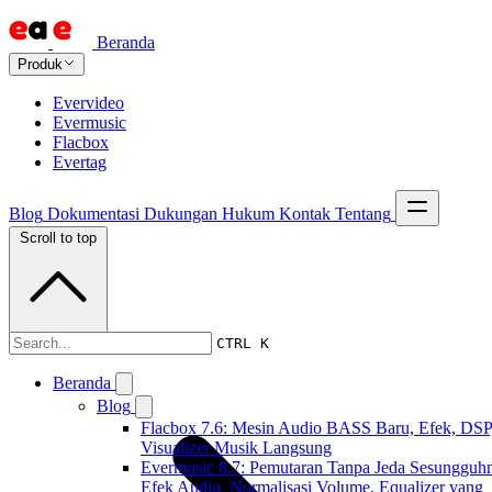
Beranda
Produk
Evervideo
Evermusic
Flacbox
Evertag
Blog
Dokumentasi
Dukungan
Hukum
Kontak
Tentang
Scroll to top
Dokumentasi
CTRL K
Beranda
Blog
Flacbox 7.6: Mesin Audio BASS Baru, Efek, DSP
Visualizer Musik Langsung
Evermusic 8.7: Pemutaran Tanpa Jeda Sesungguh
Efek Audio, Normalisasi Volume, Equalizer yang