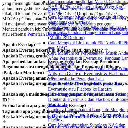
Cara memutar musik dari Mac / PC / Linux 
yang memungkinkan Anda memperbaiki tag audio, mengganti sampu
NAS di iPhone menggunakan server Kodi
album, mengedit lirik, dan merapikan perpustakaan Anda — secara
DLNA
lokal, di iCloud Drive, di Google Drive / Dropbox / OneDrive /
Cara Memutar Musik Anda Sendiri di iPhon
MEGA / pCloud, atau di NAS pribadi melalui SMB / WebDAV. FA
Menggunakan CarPlay
ini menjawab pertanyaan yang paling sering dikirim pengguna.
Cara Mengubah Cover Album untuk Trek L
Mencari panduan lebih mendalam? Mulai dengan
Panduan Pengguna
di Spotify: Panduan Langkah demi Langkah
atau referensi
Pemetaan Bidang Tag
.
(Mobile & Desktop)
Cara Mengedit Lirik untuk File Audio di iP
Apa itu Evertag?
atau MAC
Apakah Evertag bekerja di iPhone, iPad, dan Mac?
Cara Mentransfer Perpustakaan Musik Anda
Apakah Evertag gratis?
Antar Perangkat di Evermusic: Panduan La
Apa perbedaan antara Evertag Free dan Evertag Premium?
demi Langkah
Bagaimana cara memulihkan pembelian Premium di iPhone,
Cara Mengarsipkan (ZIP) Daftar Putar, Alb
iPad, atau Mac baru?
Artis, dan Genre di Evermusic & Flacbox d
Apakah Evertag aman?
Mentransfer ke Perangkat Lain
Apakah Evertag mengumpulkan atau berbagi data pribadi saya
Cara Scrobble Riwayat Musik Anda dari
Evermusic atau Flacbox ke Last.fm
Bisakah saya melindungi Evertag dengan kode sandi atau Face
Cara Menggunakan Widget Dinamis Sedan
Diputar di Evermusic dan Flacbox di iPhon
ID?
Mac Anda
Format audio apa yang didukung Evertag?
Panduan Langkah demi Langkah: Mengimp
Tag audio apa yang didukung Evertag?
Perpustakaan iCloud Anda ke Evermusic da
Bisakah Evertag menulis tag dalam format ID3v2.3 atau ID3v2.
Flacbox
Cara Menghubungkan Synology NAS dan
Bisakah Evertag memperbaiki karakter yang rusak atau korup