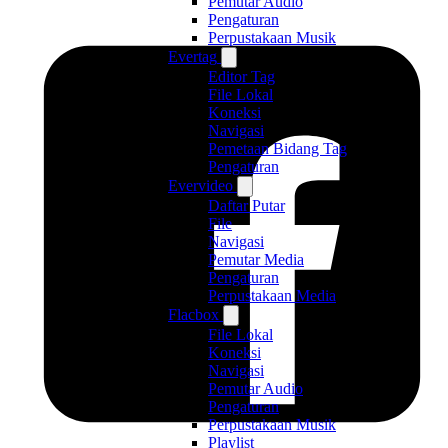
Pemutar Audio
Pengaturan
Perpustakaan Musik
Evertag
Editor Tag
File Lokal
Koneksi
Navigasi
Pemetaan Bidang Tag
Pengaturan
Evervideo
Daftar Putar
File
Navigasi
Pemutar Media
Pengaturan
Perpustakaan Media
Flacbox
File Lokal
Koneksi
Navigasi
Pemutar Audio
Pengaturan
Perpustakaan Musik
Playlist