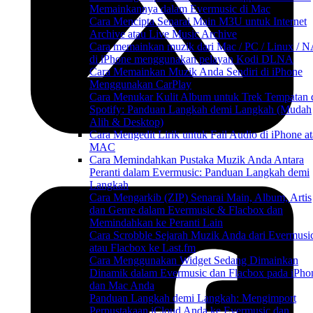
Memainkannya dalam Evermusic di Mac
Cara Mencipta Senarai Main M3U untuk Internet
Archive atau Live Music Archive
Cara memainkan muzik dari Mac / PC / Linux / 
di iPhone menggunakan pelayan Kodi DLNA
Cara Memainkan Muzik Anda Sendiri di iPhone
Menggunakan CarPlay
Cara Menukar Kulit Album untuk Trek Tempatan 
Spotify: Panduan Langkah demi Langkah (Mudah
Alih & Desktop)
Cara Mengedit Lirik untuk Fail Audio di iPhone a
MAC
Cara Memindahkan Pustaka Muzik Anda Antara
Peranti dalam Evermusic: Panduan Langkah demi
Langkah
Cara Mengarkib (ZIP) Senarai Main, Album, Artis
dan Genre dalam Evermusic & Flacbox dan
Memindahkan ke Peranti Lain
Cara Scrobble Sejarah Muzik Anda dari Evermusi
atau Flacbox ke Last.fm
Cara Menggunakan Widget Sedang Dimainkan
Dinamik dalam Evermusic dan Flacbox pada iPho
dan Mac Anda
Panduan Langkah demi Langkah: Mengimport
Perpustakaan iCloud Anda ke Evermusic dan