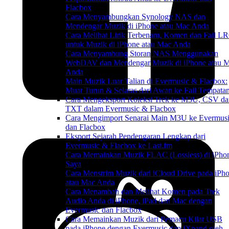
Flacbox
Cara Menyambungkan Synology NAS dan
Mendengar Muzik di iPhone atau Mac Anda
Cara Melihat Lirik Terbenam, Komen dan Fail L
untuk Muzik di iPhone atau Mac Anda
Cara Menyambung Storan NAS Menggunakan
WebDAV dan Mendengar Muzik di iPhone atau 
Anda
Main Muzik Luar Talian di Evermusic & Flacbox:
Muat Turun & Selaras dari Awan ke Fail Tempata
Cara Mengeksport Koleksi Trek ke M3U, CSV da
TXT dalam Evermusic & Flacbox
Cara Mengimport Senarai Main M3U ke Evermus
dan Flacbox
Eksport Sejarah Pendengaran Lengkap dari
Evermusic & Flacbox ke Last.fm
Cara Memainkan Muzik FLAC (Lossless) di iPho
Saya
Cara Menstrim Muzik dari iCloud Drive pada iPh
atau Mac Anda
Cara Menambah dan Melihat Komen pada Trek
Audio Anda di iPhone, iPad dan Mac dengan
Evermusic dan Flacbox
Cara Memainkan Muzik dari Pemacu Kilat USB
pada iPhone dengan Evermusic dan iXpand oleh