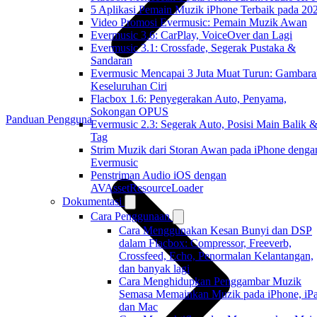
5 Aplikasi Pemain Muzik iPhone Terbaik pada 20
Video Promosi Evermusic: Pemain Muzik Awan
Evermusic 3.6: CarPlay, VoiceOver dan Lagi
Evermusic 3.1: Crossfade, Segerak Pustaka &
Sandaran
Evermusic Mencapai 3 Juta Muat Turun: Gambara
Keseluruhan Ciri
Flacbox 1.6: Penyegerakan Auto, Penyama,
Sokongan OPUS
Panduan Pengguna
Evermusic 2.3: Segerak Auto, Posisi Main Balik 
Tag
Strim Muzik dari Storan Awan pada iPhone denga
Evermusic
Penstriman Audio iOS dengan
AVAssetResourceLoader
Dokumentasi
Cara Penggunaan
Cara Menggunakan Kesan Bunyi dan DSP
dalam Flacbox: Compressor, Freeverb,
Crossfeed, Echo, Penormalan Kelantangan,
dan banyak lagi
Cara Menghidupkan Penggambar Muzik
Semasa Memainkan Muzik pada iPhone, iPa
dan Mac