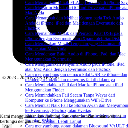
Cara Memainkan Muzik FLAC (Lossless) di iPhone Say
Cara Menstrim Muzik dari iCloud Drive pada iPhone ata
Mac Anda
Cara Menambah dan Melihat Komen pada Trek Audio
Anda di iPhone, iPad dan Mac dengan Evermusic dan
Flacbox
Cara Memainkan Muzik dari Pemacu Kilat USB pada
iPhone dengan Evermusic dan iXpand oleh SanDisk
Cara Memainkan Muzik Tempatan yang Disimpan di
iPhone atau Mac Anda
Cara Mendengar Buku Audio di iPhone, iPad, dan Mac
Menggunakan Evermusic
Cara Menggunakan Penyama Audio pada iPhone, iPad
atau Mac Anda dengan Evermusic dan Flacbox
Cara menyambungkan pemacu kilat USB ke iPhone dan
© 2023 - 2026 EVERAPPZ SL
mendengar muzik atau mengurus fail di dalamnya
Cara Memindahkan Fail dari Mac ke iPhone atau iPad
Menggunakan Finder
Cara Memindahkan Fail Secara Tanpa Wayar dari
Komputer ke iPhone Menggunakan WiFi-Drive
Cara Memuat Naik Fail ke Storan Awan dan Menyambu
ke Evermusic, Flacbox, atau Evertag
Pindahkan Fail dari Komputer ke iPhone Menggunakan
Kami menggunakan kuki penting untuk memastikan laman web ini
Protokol SMB
berfungsi dengan baik.
Ketahui Lebih Lanjut
Cara menyambung storan dalaman Bluesound VAULT d
OK