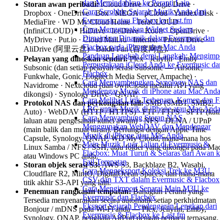
dan Memindahkan ke Peranti Lain
Storan awan peribadi:
iCloud Drive · Google Drive ·
Cara Scrobble Sejarah Muzik Anda dari
Dropbox · OneDrive · Box · MEGA · pCloud · Yandex Disk ·
Evermusic atau Flacbox ke Last.fm
MediaFire · WD My Cloud Home · TeraCLOUD
Cara Menggunakan Widget Sedang
(InfiniCLOUD) · HiDrive · IceDrive · Koofr · OpenDrive ·
Dimainkan Dinamik dalam Evermusic dan
MyDrive · Put.io · Cloud Mail.ru · Internxt · Proton Drive ·
Flacbox pada iPhone dan Mac Anda
AliDrive (阿里云盘) · Baidu Pan (百度网盘).
Panduan Langkah demi Langkah: Mengimp
Pelayan yang dihoskan sendiri:
Plex · Jellyfin · Emby ·
Perpustakaan iCloud Anda ke Evermusic da
Subsonic (dan setiap pelayan serasi Subsonic — Airsonic,
Flacbox
Funkwhale, Gonic, Logitech Media Server, Ampache) ·
Cara Menyambungkan Synology NAS dan
Navidrome · Nextcloud (dan ownCloud melalui API yang
Mendengar Muzik di iPhone atau Mac And
dikongsi) · Synology Drive · QNAP.
Cara Melihat Lirik Terbenam, Komen dan F
Protokol NAS dan perkongsian fail:
SMB (SMB1, SMB2,
LRC untuk Muzik di iPhone atau Mac And
Auto) · WebDAV (HTTP / HTTPS) · FTP / FTPS · SFTP (kat
Cara Menyambung Storan NAS
laluan atau pengesahan kunci awam) · NFS · DLNA / UPnP
Menggunakan WebDAV dan Mendengar
(main balik dan muat turun). Berfungsi dengan Apple Time
Muzik di iPhone atau Mac Anda
Capsule, Synology, QNAP, WD My Cloud, mana-mana hos
Main Muzik Luar Talian di Evermusic &
Linux Samba / NFS / SSH, atau folder yang dikongsi pada Ma
Flacbox: Muat Turun & Selaras dari Awan 
atau Windows PC anda.
Fail Tempatan
Storan objek serasi S3:
AWS S3, Backblaze B2, Wasabi,
Cara Mengeksport Koleksi Trek ke M3U,
Cloudflare R2, MinIO, DigitalOcean Spaces, dan mana-mana
CSV dan TXT dalam Evermusic & Flacbox
titik akhir S3-API yang lain.
Cara Mengimport Senarai Main M3U ke
Penemuan rangkaian tempatan:
Bahagian Peranti yang
Evermusic dan Flacbox
Tersedia menyenaraikan secara automatik setiap perkhidmatan
Eksport Sejarah Pendengaran Lengkap dari
Bonjour / mDNS pada Wi-Fi anda — Plex, Jellyfin, Emby,
Evermusic & Flacbox ke Last.fm
Synology, QNAP, penghala AirPort dengan pemacu terpasang,