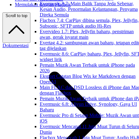
Evermusic 8.7: Main Balik Tanpa Jeda Sebenar,
Memulakan dengan Flacbox
Kesan Audio, Penormalan Kelantangan, Penyama
Direka Semula
Scroll to top
Flacbox 7.4: CarPlay dibina semula, Plex, Jellyfin,
Subsonic, SFTP untuk audio Hi-Res
Evervideo 1.7: Plex, Jellyfin baharu, penstriman
awan, gerak isyarat main
Evertag 4.2: sambungan awan baharu, tetapan edit
Dokumentasi
tag dijelaskan
Evermusic 8.6: CarPlay baharu, Plex, Jellyfin, SF
widget lirik
Pemain Muzik Awan Terbaik untuk iPhone pada
2026
Eksport Catatan Blog Wix ke Markdown dengan
OpenAI
Main FLAC dan DSD Lossless di iPhone dan Ma
dengan Flacbox
Pemain Muzik Awan Terbaik untuk iPhone dan iP
Evermusic 6.8: Aliyun Drive, Synology, Gaya UI
Baharu
Evermusic Pro di Setapp Mobile: Muzik Awan un
iOS
Evermusic Mencapai 11 Juta Muat Turun di Selur
Dunia
Flacbox Mencecah 1 Juta Muat Turun: Audio Hi-