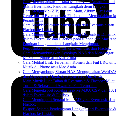
Cara Memindahkan Pustaka Muzik Anda Antara Peranti
dalam Evermusic: Panduan Langkah demi Langkah
Cara Mengarkib (ZIP) Senarai Main, Album, Artis dan
Genre dalam Evermusic & Flacbox dan Memindahkan k
Peranti Lain
Cara Scrobble Sejarah Muzik Anda dari Evermusic atau
Flacbox ke Last.fm
Cara Menggunakan Widget Sedang Dimainkan Dinamik
dalam Evermusic dan Flacbox pada iPhone dan Mac An
Panduan Langkah demi Langkah: Mengimport
Perpustakaan iCloud Anda ke Evermusic dan Flacbox
Cara Menyambungkan Synology NAS dan Mendengar
Muzik di iPhone atau Mac Anda
Cara Melihat Lirik Terbenam, Komen dan Fail LRC unt
Muzik di iPhone atau Mac Anda
Cara Menyambung Storan NAS Menggunakan WebDA
dan Mendengar Muzik di iPhone atau Mac Anda
Main Muzik Luar Talian di Evermusic & Flacbox: Muat
Turun & Selaras dari Awan ke Fail Tempatan
Cara Mengeksport Koleksi Trek ke M3U, CSV dan TX
dalam Evermusic & Flacbox
Cara Mengimport Senarai Main M3U ke Evermusic dan
Flacbox
Eksport Sejarah Pendengaran Lengkap dari Evermusic 
Flacbox ke Last.fm