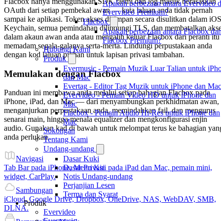
Flacbox hanya menggunakan SDK rasmi dan log masuk berasaskan
Apakah perbezaan antara Evervideo 
OAuth dari setiap pembekal awan — kata laluan anda tidak pernah
Evervideo Premium?
sampai ke aplikasi. Token akses disimpan secara disulitkan dalam iO
Flacbox
Keychain, semua pemindahan dilindungi TLS, dan membatalkan aks
Apakah perbezaan antara Flacbox da
dalam akaun awan anda atau mengalih keluar Flacbox dari peranti itu
Flacbox Premium?
memadam segala-galanya serta-merta. Lindungi perpustakaan anda
Hubungi Kami
dengan kod laluan pilihan untuk lapisan privasi tambahan.
Produk
Evermusic - Pemain Muzik Luar Talian untuk iPh
Memulakan dengan Flacbox
dan Mac
Evertag - Editor Tag Muzik untuk iPhone dan Ma
Panduan ini membawa anda melalui setiap bahagian Flacbox pada
Evervideo - Pemain Video HD untuk iPhone dan
iPhone, iPad, dan Mac — dari menyambungkan perkhidmatan awan,
Mac
menganjurkan perpustakaan anda, memindahkan fail, dan mengurus
Flacbox - Pemain Audio Hi-Res untuk iPhone dan
senarai main, hingga menala equalizer dan mengkonfigurasi enjin
Mac
audio. Gunakan kad di bawah untuk melompat terus ke bahagian yan
Sokongan
anda perlukan.
Tentang Kami
Undang-undang
Dasar Kuki
Navigasi
Dasar Privasi
Tab Bar pada iPhone, Menu Kiri pada iPad dan Mac, pemain mini,
Notis Undang-undang
widget, CarPlay.
Perjanjian Lesen
Sambungan
Terma dan Syarat
iCloud, Google Drive, Dropbox, OneDrive, NAS, WebDAV, SMB,
Produk
DLNA.
Evervideo
Evermusic