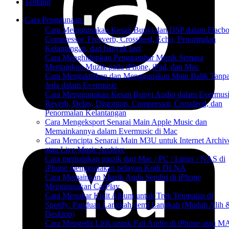
Tentang
Cara Penggunaan
Cara Menggunakan Kesan Bunyi dan DSP dalam Flacbo
Compressor, Freeverb, Crossfeed, Echo, Penormalan
Kelantangan, dan banyak lagi
Cara Menghidupkan Penggambar Muzik Semasa
Memainkan Muzik pada iPhone, iPad, dan Mac
Cara Mengaktifkan dan Menggunakan Main Balik Tanp
Jeda dalam Evermusic
Cara Menggunakan Kesan Bunyi Audio dalam Evermusi
Reverb, Delay, Distortion, Compressor, Crossfeed, dan
Penormalan Kelantangan
Cara Mengeksport Senarai Main Apple Music dan
Memainkannya dalam Evermusic di Mac
Cara Mencipta Senarai Main M3U untuk Internet Archiv
atau Live Music Archive
Cara memainkan muzik dari Mac / PC / Linux / NAS di
iPhone menggunakan pelayan Kodi DLNA
Cara Memainkan Muzik Anda Sendiri di iPhone
Menggunakan CarPlay
Cara Menukar Kulit Album untuk Trek Tempatan di
Spotify: Panduan Langkah demi Langkah (Mudah Alih 
Desktop)
Cara Mengedit Lirik untuk Fail Audio di iPhone atau 