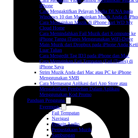
Cara Merakam Video Sambil Memainkan Muzik d
iPhone
Cara Mengaktifkan Pelayan Media DLNA pada
Windows 10 dan Memainkan Muzik Anda di iPho
Cara Memainkan Muzik di iPhone dari WD My
Cloud Home
Cara Memindahkan Fail Muzik dari Komputer ke
iPhone Tanpa iTunes Menggunakan WiFi-Drive
Main Muzik dari Dropbox pada iPhone Anda Keti
Luar Talian
Cara Mengedit Tag ID3 pada iPhone dan Mac
Cara Memainkan Fail Tempatan (Fail iTunes) di
iPhone Saya
Strim Muzik Anda dari Mac atau PC ke iPhone
Menggunakan SMB
Cara Memasang Aplikasi dari App Store atau
Mengaktifkan Pembelian Dalam Aplikasi
Menggunakan Kod Promo
Panduan Pengguna
Evermusic
Fail Tempatan
Navigasi
Pemain Audio
Perpustakaan Muzik
Sambungan