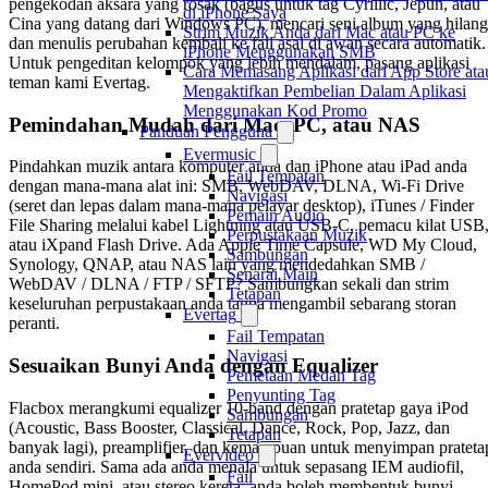
pengekodan aksara yang rosak (bagus untuk tag Cyrillic, Jepun, atau
di iPhone Saya
Cina yang datang dari Windows PC), mencari seni album yang hilang
Strim Muzik Anda dari Mac atau PC ke
dan menulis perubahan kembali ke fail asal di awan secara automatik.
iPhone Menggunakan SMB
Untuk pengeditan kelompok yang lebih mendalam, pasang aplikasi
Cara Memasang Aplikasi dari App Store ata
teman kami Evertag.
Mengaktifkan Pembelian Dalam Aplikasi
Menggunakan Kod Promo
Pemindahan Mudah dari Mac, PC, atau NAS
Panduan Pengguna
Evermusic
Pindahkan muzik antara komputer anda dan iPhone atau iPad anda
Fail Tempatan
dengan mana-mana alat ini: SMB, WebDAV, DLNA, Wi-Fi Drive
Navigasi
(seret dan lepas dalam mana-mana pelayar desktop), iTunes / Finder
Pemain Audio
File Sharing melalui kabel Lightning atau USB-C, pemacu kilat USB
Perpustakaan Muzik
atau iXpand Flash Drive. Ada Apple Time Capsule, WD My Cloud,
Sambungan
Synology, QNAP, atau NAS lain yang mendedahkan SMB /
Senarai Main
WebDAV / DLNA / FTP / SFTP? Sambungkan sekali dan strim
Tetapan
keseluruhan perpustakaan anda tanpa mengambil sebarang storan
Evertag
peranti.
Fail Tempatan
Navigasi
Sesuaikan Bunyi Anda dengan Equalizer
Pemetaan Medan Tag
Penyunting Tag
Flacbox merangkumi equalizer 10-band dengan pratetap gaya iPod
Sambungan
(Acoustic, Bass Booster, Classical, Dance, Rock, Pop, Jazz, dan
Tetapan
banyak lagi), preamplifier, dan kemampuan untuk menyimpan prateta
Evervideo
anda sendiri. Sama ada anda menala untuk sepasang IEM audiofil,
Fail
HomePod mini, atau stereo kereta, anda boleh membentuk bunyi