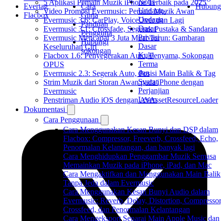
Notis
5 Aplikasi Pemain Muzik iPhone Terbaik pada 2025
Evertag
Cara
Hubung
Undang-
Video Promosi Evermusic: Pemain Muzik Awan
Flacbox
Guna
Undang
Evermusic 3.6: CarPlay, VoiceOver dan Lagi
Panduan
Dasar
Evermusic 3.1: Crossfade, Segerak Pustaka & Sandaran
Pengguna
Privasi
Evermusic Mencapai 3 Juta Muat Turun: Gambaran
Hubungi
Dasar
Keseluruhan Ciri
sokongan
Kuki
Flacbox 1.6: Penyegerakan Auto, Penyama, Sokongan
Terma
OPUS
dan
Evermusic 2.3: Segerak Auto, Posisi Main Balik & Tag
Syarat
Strim Muzik dari Storan Awan pada iPhone dengan
Perjanjian
Evermusic
Lesen
Penstriman Audio iOS dengan AVAssetResourceLoader
Dokumentasi
Cara Penggunaan
Cara Menggunakan Kesan Bunyi dan DSP dalam
Flacbox: Compressor, Freeverb, Crossfeed, Echo,
Penormalan Kelantangan, dan banyak lagi
Cara Menghidupkan Penggambar Muzik Semasa
Memainkan Muzik pada iPhone, iPad, dan Mac
Cara Mengaktifkan dan Menggunakan Main Balik
Tanpa Jeda dalam Evermusic
Cara Menggunakan Kesan Bunyi Audio dalam
Evermusic: Reverb, Delay, Distortion, Compressor
Crossfeed, dan Penormalan Kelantangan
Cara Mengeksport Senarai Main Apple Music dan