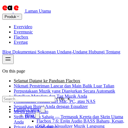
Laman Utama
Produk
Evervideo
Evermusic
Flacbox
Evertag
Blog
Dokumentasi
Sokongan
Undang-Undang
Hubungi
Tentang
On this page
Selamat Datang ke Panduan Flacbox
Nikmati Penstriman Lancar dan Main Balik Luar Talian
Perpustakaan Muzik yang Dianjurkan Secara Automatik
Betulkan Metadata dan Tag Muzik Anda
CTRL K
Pemindahan Mudah dari Mac, PC, atau NAS
Sesuaikan Bunyi Anda dengan Equalizer
Laman Utama
Mesra Buku Audio
Blog
Strim Di Mana Sahaja — Termasuk Kereta dan Skrin Utama
Flacbox 7.6: Enjin Audio BASS Baharu, Kesan,
Anda
DSP, dan Visualizer Muzik Langsung
Privasi dan Keselamatan