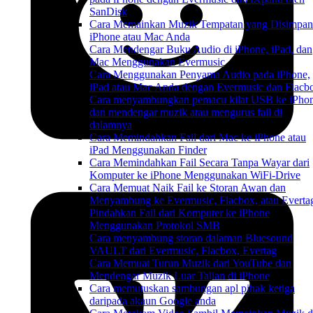
SanDisk
Cara Memainkan Muzik Tempatan yang Disimpan
iPhone atau Mac Anda
Cara Mendengar Buku Audio di iPhone, iPad, dan
Mac Menggunakan Evermusic
Cara Menggunakan Penyama Audio pada iPhone,
iPad atau Mac Anda dengan Evermusic dan Flacb
Cara menyambungkan pemacu kilat USB ke iPho
dan mendengar muzik atau mengurus fail di
dalamnya
Cara Memindahkan Fail dari Mac ke iPhone atau
iPad Menggunakan Finder
Cara Memindahkan Fail Secara Tanpa Wayar dari
Komputer ke iPhone Menggunakan WiFi-Drive
Cara Memuat Naik Fail ke Storan Awan dan
Menyambung ke Evermusic, Flacbox, atau Everta
Pindahkan Fail dari Komputer ke iPhone
Menggunakan Protokol SMB
Cara menyambung storan dalaman Bluesound
VAULT dari Evermusic, Flacbox, Evertag
Cara Memuat Turun Muzik dari YouTube dan
Mendengar Muzik Luar Talian di iPhone
Cara memutuskan sambungan apl pihak ketiga
daripada akaun Google anda