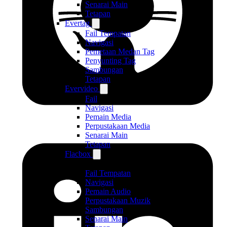
Senarai Main
Tetapan
Evertag
Fail Tempatan
Navigasi
Pemetaan Medan Tag
Penyunting Tag
Sambungan
Tetapan
Evervideo
Fail
Navigasi
Pemain Media
Perpustakaan Media
Senarai Main
Tetapan
Flacbox
Fail Tempatan
Navigasi
Pemain Audio
Perpustakaan Muzik
Sambungan
Senarai Main