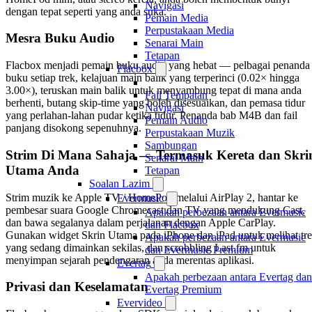
Navigasi
dengan tepat seperti yang anda suka.
Pemain Media
Perpustakaan Media
Mesra Buku Audio
Senarai Main
Tetapan
Flacbox menjadi pemain buku audio yang hebat — pelbagai penanda
Flacbox
buku setiap trek, kelajuan main balik yang terperinci (0.02× hingga
3.00×), teruskan main balik untuk menyambung tepat di mana anda
Fail Tempatan
berhenti, butang skip-time yang boleh disesuaikan, dan pemasa tidur
Navigasi
yang perlahan-lahan pudar ketika tidur. Penanda bab M4B dan fail
Pemain Audio
panjang disokong sepenuhnya.
Perpustakaan Muzik
Sambungan
Strim Di Mana Sahaja — Termasuk Kereta dan Skri
Senarai Main
Utama Anda
Tetapan
Soalan Lazim
Strim muzik ke Apple TV / HomePod melalui AirPlay 2, hantar ke
Evermusic
pembesar suara Google Chromecast dan TV yang mendukung Cast,
Apakah perbezaan antara Evermusic
dan bawa segalanya dalam perjalanan dengan Apple CarPlay.
dan Flacbox
Gunakan widget Skrin Utama pada iPhone dan iPad untuk melihat tr
Apakah perbezaan antara Evermusic
yang sedang dimainkan sekilas, dan scrobbling Last.fm untuk
dan Evermusic Premium
menyimpan sejarah pendengaran anda merentas aplikasi.
Evertag
Apakah perbezaan antara Evertag dan
Privasi dan Keselamatan
Evertag Premium
Evervideo