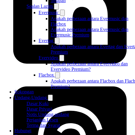
Tetapan
Soalan Lazim
Evermusic
Apakah perbezaan antara Evermusic dan
Flacbox
Apakah perbezaan antara Evermusic dan
Evermusic Premium
Evertag
Apakah perbezaan antara Evertag dan Evert
Premium
Evervideo
Apakah perbezaan antara Evervideo dan
Evervideo Premium?
Flacbox
Apakah perbezaan antara Flacbox dan Flac
Premium?
Sokongan
Undang-Undang
Dasar Kuki
Dasar Privasi
Notis Undang-undang
Perjanjian Lesen
Terma dan Syarat
Hubungi