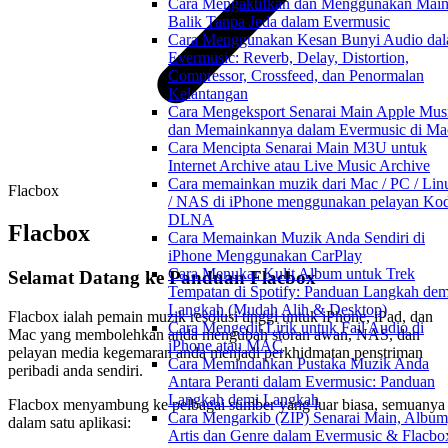
Cara Mengaktifkan dan Menggunakan Mai
Balik Tanpa Jeda dalam Evermusic
Cara Menggunakan Kesan Bunyi Audio da
Evermusic: Reverb, Delay, Distortion,
Compressor, Crossfeed, dan Penormalan
Kelantangan
Cara Mengeksport Senarai Main Apple Mus
dan Memainkannya dalam Evermusic di Ma
Cara Mencipta Senarai Main M3U untuk
Internet Archive atau Live Music Archive
Cara memainkan muzik dari Mac / PC / Lin
Flacbox
/ NAS di iPhone menggunakan pelayan Kod
DLNA
Flacbox
Cara Memainkan Muzik Anda Sendiri di
iPhone Menggunakan CarPlay
Cara Menukar Kulit Album untuk Trek
Selamat Datang ke Panduan Flacbox
Tempatan di Spotify: Panduan Langkah dem
Langkah (Mudah Alih & Desktop)
Flacbox ialah pemain muzik resolusi tinggi untuk iPhone, iPad, dan
Cara Mengedit Lirik untuk Fail Audio di
Mac yang membolehkan anda mengubah storan awan, NAS, dan
iPhone atau MAC
pelayan media kegemaran anda menjadi perkhidmatan penstriman
Cara Memindahkan Pustaka Muzik Anda
peribadi anda sendiri.
Antara Peranti dalam Evermusic: Panduan
Langkah demi Langkah
Flacbox menyambung ke pelbagai sumber yang luar biasa, semuanya
Cara Mengarkib (ZIP) Senarai Main, Album
dalam satu aplikasi:
Artis dan Genre dalam Evermusic & Flacbo