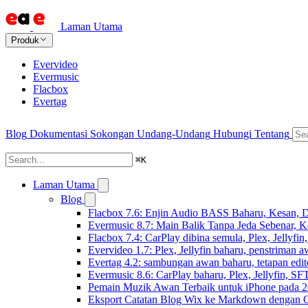
Laman Utama
Produk
Evervideo
Evermusic
Flacbox
Evertag
Blog
Dokumentasi
Sokongan
Undang-Undang
Hubungi
Tentang
⌘
K
Laman Utama
Blog
Flacbox 7.6: Enjin Audio BASS Baharu, Kesan, D
Evermusic 8.7: Main Balik Tanpa Jeda Sebenar, 
Flacbox 7.4: CarPlay dibina semula, Plex, Jellyfi
Evervideo 1.7: Plex, Jellyfin baharu, penstriman a
Evertag 4.2: sambungan awan baharu, tetapan edito
Evermusic 8.6: CarPlay baharu, Plex, Jellyfin, SFT
Pemain Muzik Awan Terbaik untuk iPhone pada 
Eksport Catatan Blog Wix ke Markdown dengan