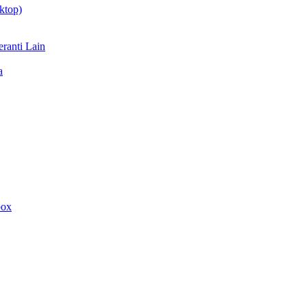
ktop)
ranti Lain
a
box