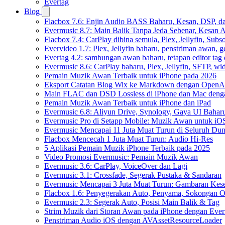
Evertag
Blog
Flacbox 7.6: Enjin Audio BASS Baharu, Kesan, DSP, d
Evermusic 8.7: Main Balik Tanpa Jeda Sebenar, Kesan
Flacbox 7.4: CarPlay dibina semula, Plex, Jellyfin, Sub
Evervideo 1.7: Plex, Jellyfin baharu, penstriman awan, g
Evertag 4.2: sambungan awan baharu, tetapan editor tag 
Evermusic 8.6: CarPlay baharu, Plex, Jellyfin, SFTP, widg
Pemain Muzik Awan Terbaik untuk iPhone pada 2026
Eksport Catatan Blog Wix ke Markdown dengan OpenA
Main FLAC dan DSD Lossless di iPhone dan Mac deng
Pemain Muzik Awan Terbaik untuk iPhone dan iPad
Evermusic 6.8: Aliyun Drive, Synology, Gaya UI Bahar
Evermusic Pro di Setapp Mobile: Muzik Awan untuk iO
Evermusic Mencapai 11 Juta Muat Turun di Seluruh Dun
Flacbox Mencecah 1 Juta Muat Turun: Audio Hi-Res
5 Aplikasi Pemain Muzik iPhone Terbaik pada 2025
Video Promosi Evermusic: Pemain Muzik Awan
Evermusic 3.6: CarPlay, VoiceOver dan Lagi
Evermusic 3.1: Crossfade, Segerak Pustaka & Sandaran
Evermusic Mencapai 3 Juta Muat Turun: Gambaran Kese
Flacbox 1.6: Penyegerakan Auto, Penyama, Sokongan
Evermusic 2.3: Segerak Auto, Posisi Main Balik & Tag
Strim Muzik dari Storan Awan pada iPhone dengan Eve
Penstriman Audio iOS dengan AVAssetResourceLoader