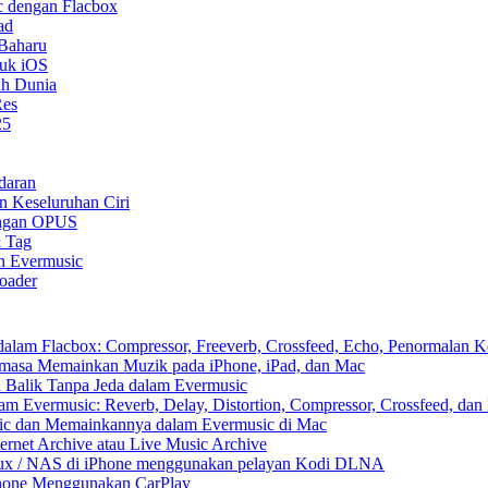
 dengan Flacbox
ad
 Baharu
tuk iOS
uh Dunia
Res
25
daran
n Keseluruhan Ciri
ongan OPUS
& Tag
n Evermusic
oader
am Flacbox: Compressor, Freeverb, Crossfeed, Echo, Penormalan Ke
asa Memainkan Muzik pada iPhone, iPad, dan Mac
Balik Tanpa Jeda dalam Evermusic
 Evermusic: Reverb, Delay, Distortion, Compressor, Crossfeed, dan
ic dan Memainkannya dalam Evermusic di Mac
rnet Archive atau Live Music Archive
inux / NAS di iPhone menggunakan pelayan Kodi DLNA
Phone Menggunakan CarPlay