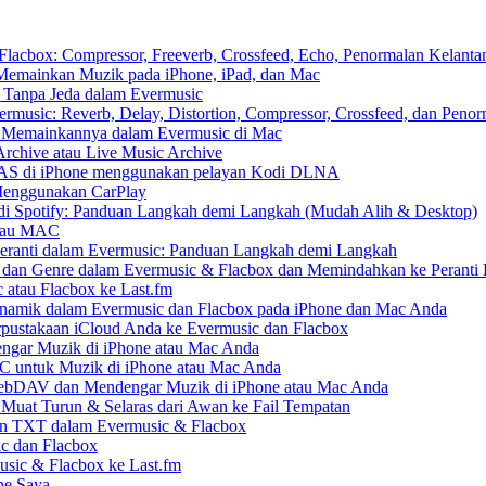
cbox: Compressor, Freeverb, Crossfeed, Echo, Penormalan Kelantan
emainkan Muzik pada iPhone, iPad, dan Mac
 Tanpa Jeda dalam Evermusic
usic: Reverb, Delay, Distortion, Compressor, Crossfeed, dan Peno
n Memainkannya dalam Evermusic di Mac
Archive atau Live Music Archive
 NAS di iPhone menggunakan pelayan Kodi DLNA
Menggunakan CarPlay
di Spotify: Panduan Langkah demi Langkah (Mudah Alih & Desktop)
 atau MAC
eranti dalam Evermusic: Panduan Langkah demi Langkah
s dan Genre dalam Evermusic & Flacbox dan Memindahkan ke Peranti 
 atau Flacbox ke Last.fm
amik dalam Evermusic dan Flacbox pada iPhone dan Mac Anda
pustakaan iCloud Anda ke Evermusic dan Flacbox
gar Muzik di iPhone atau Mac Anda
RC untuk Muzik di iPhone atau Mac Anda
DAV dan Mendengar Muzik di iPhone atau Mac Anda
 Muat Turun & Selaras dari Awan ke Fail Tempatan
an TXT dalam Evermusic & Flacbox
c dan Flacbox
usic & Flacbox ke Last.fm
ne Saya