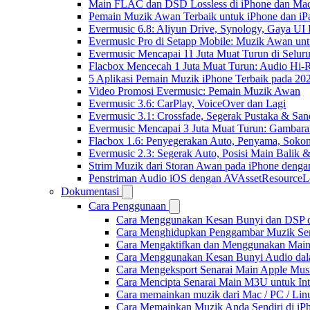
Main FLAC dan DSD Lossless di iPhone dan Mac
Pemain Muzik Awan Terbaik untuk iPhone dan iP
Evermusic 6.8: Aliyun Drive, Synology, Gaya UI
Evermusic Pro di Setapp Mobile: Muzik Awan un
Evermusic Mencapai 11 Juta Muat Turun di Selur
Flacbox Mencecah 1 Juta Muat Turun: Audio Hi-
5 Aplikasi Pemain Muzik iPhone Terbaik pada 20
Video Promosi Evermusic: Pemain Muzik Awan
Evermusic 3.6: CarPlay, VoiceOver dan Lagi
Evermusic 3.1: Crossfade, Segerak Pustaka & San
Evermusic Mencapai 3 Juta Muat Turun: Gambara
Flacbox 1.6: Penyegerakan Auto, Penyama, Sok
Evermusic 2.3: Segerak Auto, Posisi Main Balik 
Strim Muzik dari Storan Awan pada iPhone denga
Penstriman Audio iOS dengan AVAssetResourceL
Dokumentasi
Cara Penggunaan
Cara Menggunakan Kesan Bunyi dan DSP dal
Cara Menghidupkan Penggambar Muzik Sem
Cara Mengaktifkan dan Menggunakan Main 
Cara Menggunakan Kesan Bunyi Audio dalam
Cara Mengeksport Senarai Main Apple Mus
Cara Mencipta Senarai Main M3U untuk Inte
Cara memainkan muzik dari Mac / PC / L
Cara Memainkan Muzik Anda Sendiri di i