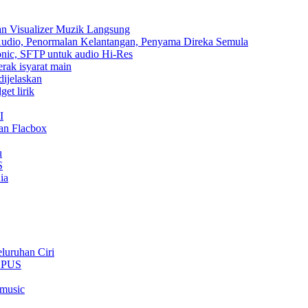
an Visualizer Muzik Langsung
 Audio, Penormalan Kelantangan, Penyama Direka Semula
sonic, SFTP untuk audio Hi-Res
erak isyarat main
dijelaskan
et lirik
I
an Flacbox
u
S
ia
luruhan Ciri
 OPUS
rmusic