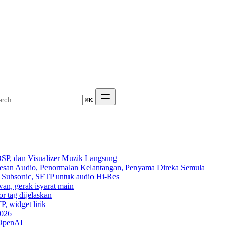
⌘
K
SP, dan Visualizer Muzik Langsung
Kesan Audio, Penormalan Kelantangan, Penyama Direka Semula
n, Subsonic, SFTP untuk audio Hi-Res
wan, gerak isyarat main
r tag dijelaskan
P, widget lirik
2026
 OpenAI