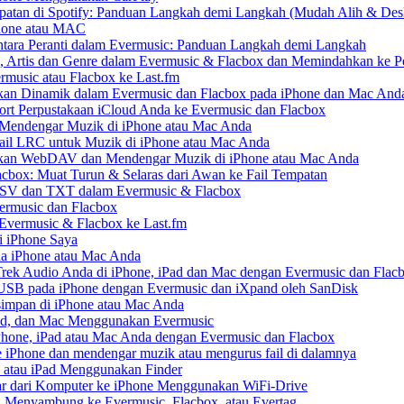
patan di Spotify: Panduan Langkah demi Langkah (Mudah Alih & Des
Phone atau MAC
ara Peranti dalam Evermusic: Panduan Langkah demi Langkah
, Artis dan Genre dalam Evermusic & Flacbox dan Memindahkan ke Pe
rmusic atau Flacbox ke Last.fm
an Dinamik dalam Evermusic dan Flacbox pada iPhone dan Mac And
t Perpustakaan iCloud Anda ke Evermusic dan Flacbox
endengar Muzik di iPhone atau Mac Anda
ail LRC untuk Muzik di iPhone atau Mac Anda
an WebDAV dan Mendengar Muzik di iPhone atau Mac Anda
acbox: Muat Turun & Selaras dari Awan ke Fail Tempatan
CSV dan TXT dalam Evermusic & Flacbox
ermusic dan Flacbox
 Evermusic & Flacbox ke Last.fm
 iPhone Saya
da iPhone atau Mac Anda
ek Audio Anda di iPhone, iPad dan Mac dengan Evermusic dan Flac
USB pada iPhone dengan Evermusic dan iXpand oleh SanDisk
impan di iPhone atau Mac Anda
Pad, dan Mac Menggunakan Evermusic
one, iPad atau Mac Anda dengan Evermusic dan Flacbox
iPhone dan mendengar muzik atau mengurus fail di dalamnya
 atau iPad Menggunakan Finder
r dari Komputer ke iPhone Menggunakan WiFi-Drive
 Menyambung ke Evermusic, Flacbox, atau Evertag