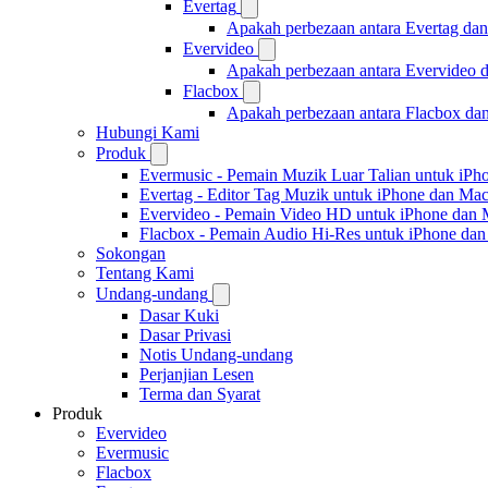
Evertag
Apakah perbezaan antara Evertag da
Evervideo
Apakah perbezaan antara Evervideo 
Flacbox
Apakah perbezaan antara Flacbox da
Hubungi Kami
Produk
Evermusic - Pemain Muzik Luar Talian untuk iPh
Evertag - Editor Tag Muzik untuk iPhone dan Ma
Evervideo - Pemain Video HD untuk iPhone dan
Flacbox - Pemain Audio Hi-Res untuk iPhone da
Sokongan
Tentang Kami
Undang-undang
Dasar Kuki
Dasar Privasi
Notis Undang-undang
Perjanjian Lesen
Terma dan Syarat
Produk
Evervideo
Evermusic
Flacbox