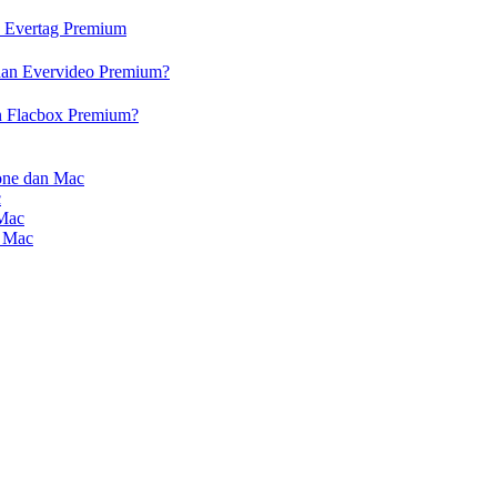
n Evertag Premium
dan Evervideo Premium?
n Flacbox Premium?
one dan Mac
c
 Mac
n Mac