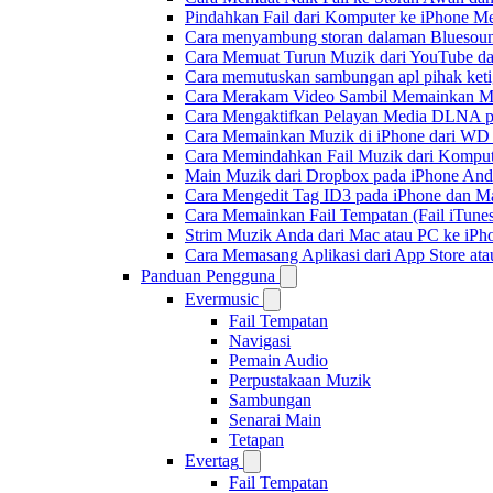
Pindahkan Fail dari Komputer ke iPhone 
Cara menyambung storan dalaman Bluesoun
Cara Memuat Turun Muzik dari YouTube da
Cara memutuskan sambungan apl pihak keti
Cara Merakam Video Sambil Memainkan Mu
Cara Mengaktifkan Pelayan Media DLNA p
Cara Memainkan Muzik di iPhone dari W
Cara Memindahkan Fail Muzik dari Komput
Main Muzik dari Dropbox pada iPhone Anda
Cara Mengedit Tag ID3 pada iPhone dan M
Cara Memainkan Fail Tempatan (Fail iTunes
Strim Muzik Anda dari Mac atau PC ke i
Cara Memasang Aplikasi dari App Store a
Panduan Pengguna
Evermusic
Fail Tempatan
Navigasi
Pemain Audio
Perpustakaan Muzik
Sambungan
Senarai Main
Tetapan
Evertag
Fail Tempatan