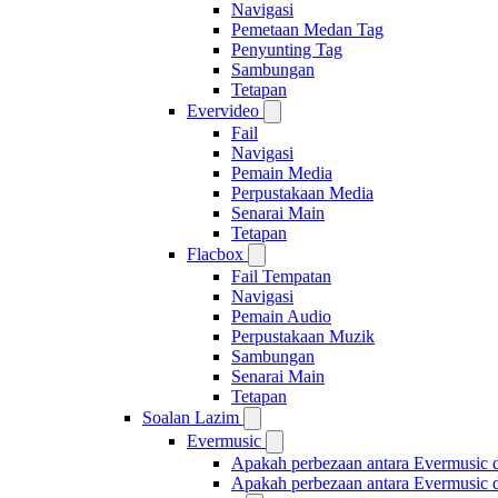
Navigasi
Pemetaan Medan Tag
Penyunting Tag
Sambungan
Tetapan
Evervideo
Fail
Navigasi
Pemain Media
Perpustakaan Media
Senarai Main
Tetapan
Flacbox
Fail Tempatan
Navigasi
Pemain Audio
Perpustakaan Muzik
Sambungan
Senarai Main
Tetapan
Soalan Lazim
Evermusic
Apakah perbezaan antara Evermusic 
Apakah perbezaan antara Evermusic