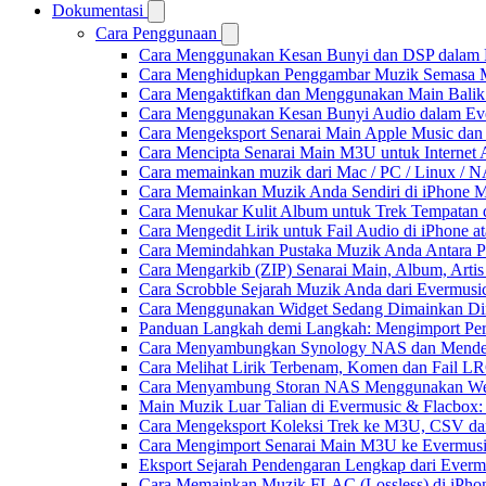
Dokumentasi
Cara Penggunaan
Cara Menggunakan Kesan Bunyi dan DSP dalam Fla
Cara Menghidupkan Penggambar Muzik Semasa M
Cara Mengaktifkan dan Menggunakan Main Balik
Cara Menggunakan Kesan Bunyi Audio dalam Everm
Cara Mengeksport Senarai Main Apple Music da
Cara Mencipta Senarai Main M3U untuk Internet 
Cara memainkan muzik dari Mac / PC / Linux /
Cara Memainkan Muzik Anda Sendiri di iPhone 
Cara Menukar Kulit Album untuk Trek Tempatan 
Cara Mengedit Lirik untuk Fail Audio di iPhone
Cara Memindahkan Pustaka Muzik Anda Antara P
Cara Mengarkib (ZIP) Senarai Main, Album, Arti
Cara Scrobble Sejarah Muzik Anda dari Evermusic
Cara Menggunakan Widget Sedang Dimainkan Din
Panduan Langkah demi Langkah: Mengimport Per
Cara Menyambungkan Synology NAS dan Menden
Cara Melihat Lirik Terbenam, Komen dan Fail L
Cara Menyambung Storan NAS Menggunakan Web
Main Muzik Luar Talian di Evermusic & Flacbox:
Cara Mengeksport Koleksi Trek ke M3U, CSV d
Cara Mengimport Senarai Main M3U ke Evermusi
Eksport Sejarah Pendengaran Lengkap dari Everm
Cara Memainkan Muzik FLAC (Lossless) di iPho