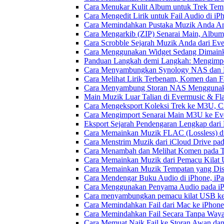
Cara Menukar Kulit Album untuk Trek Tem
Cara Mengedit Lirik untuk Fail Audio di i
Cara Memindahkan Pustaka Muzik Anda Ant
Cara Mengarkib (ZIP) Senarai Main, Album
Cara Scrobble Sejarah Muzik Anda dari Eve
Cara Menggunakan Widget Sedang Dimaink
Panduan Langkah demi Langkah: Mengimpor
Cara Menyambungkan Synology NAS dan M
Cara Melihat Lirik Terbenam, Komen dan F
Cara Menyambung Storan NAS Menggunak
Main Muzik Luar Talian di Evermusic & Fl
Cara Mengeksport Koleksi Trek ke M3U, 
Cara Mengimport Senarai Main M3U ke Ev
Eksport Sejarah Pendengaran Lengkap dari
Cara Memainkan Muzik FLAC (Lossless) di
Cara Menstrim Muzik dari iCloud Drive pa
Cara Menambah dan Melihat Komen pada Tr
Cara Memainkan Muzik dari Pemacu Kilat 
Cara Memainkan Muzik Tempatan yang Dis
Cara Mendengar Buku Audio di iPhone, i
Cara Menggunakan Penyama Audio pada iPh
Cara menyambungkan pemacu kilat USB ke 
Cara Memindahkan Fail dari Mac ke iPhone
Cara Memindahkan Fail Secara Tanpa Waya
Cara Memuat Naik Fail ke Storan Awan dan