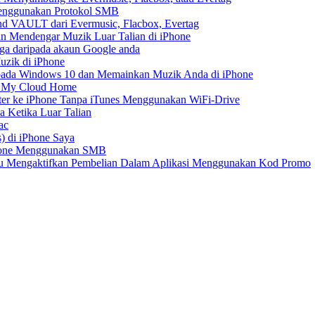
Menggunakan Protokol SMB
d VAULT dari Evermusic, Flacbox, Evertag
n Mendengar Muzik Luar Talian di iPhone
ga daripada akaun Google anda
zik di iPhone
ada Windows 10 dan Memainkan Muzik Anda di iPhone
D My Cloud Home
er ke iPhone Tanpa iTunes Menggunakan WiFi-Drive
 Ketika Luar Talian
ac
) di iPhone Saya
Phone Menggunakan SMB
tau Mengaktifkan Pembelian Dalam Aplikasi Menggunakan Kod Promo