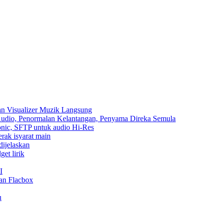
an Visualizer Muzik Langsung
 Audio, Penormalan Kelantangan, Penyama Direka Semula
sonic, SFTP untuk audio Hi-Res
erak isyarat main
dijelaskan
et lirik
I
an Flacbox
u