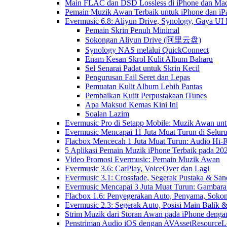
Main FLAC dan DSD Lossless di iPhone dan Mac
Pemain Muzik Awan Terbaik untuk iPhone dan iP
Evermusic 6.8: Aliyun Drive, Synology, Gaya UI
Pemain Skrin Penuh Minimal
Sokongan Aliyun Drive (阿里云盘)
Synology NAS melalui QuickConnect
Enam Kesan Skrol Kulit Album Baharu
Sel Senarai Padat untuk Skrin Kecil
Pengurusan Fail Seret dan Lepas
Pemuatan Kulit Album Lebih Pantas
Pembaikan Kulit Perpustakaan iTunes
Apa Maksud Kemas Kini Ini
Soalan Lazim
Evermusic Pro di Setapp Mobile: Muzik Awan un
Evermusic Mencapai 11 Juta Muat Turun di Selur
Flacbox Mencecah 1 Juta Muat Turun: Audio Hi-
5 Aplikasi Pemain Muzik iPhone Terbaik pada 20
Video Promosi Evermusic: Pemain Muzik Awan
Evermusic 3.6: CarPlay, VoiceOver dan Lagi
Evermusic 3.1: Crossfade, Segerak Pustaka & San
Evermusic Mencapai 3 Juta Muat Turun: Gambara
Flacbox 1.6: Penyegerakan Auto, Penyama, Sok
Evermusic 2.3: Segerak Auto, Posisi Main Balik 
Strim Muzik dari Storan Awan pada iPhone denga
Penstriman Audio iOS dengan AVAssetResourceL