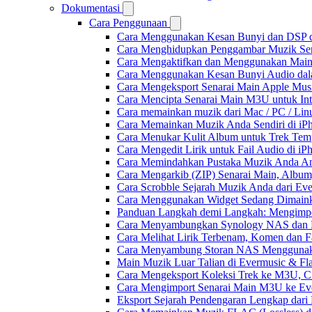
Dokumentasi
Cara Penggunaan
Cara Menggunakan Kesan Bunyi dan DSP dal
Cara Menghidupkan Penggambar Muzik Sem
Cara Mengaktifkan dan Menggunakan Main 
Cara Menggunakan Kesan Bunyi Audio dalam
Cara Mengeksport Senarai Main Apple Mus
Cara Mencipta Senarai Main M3U untuk Inte
Cara memainkan muzik dari Mac / PC / L
Cara Memainkan Muzik Anda Sendiri di i
Cara Menukar Kulit Album untuk Trek Tem
Cara Mengedit Lirik untuk Fail Audio di i
Cara Memindahkan Pustaka Muzik Anda Ant
Cara Mengarkib (ZIP) Senarai Main, Album
Cara Scrobble Sejarah Muzik Anda dari Eve
Cara Menggunakan Widget Sedang Dimaink
Panduan Langkah demi Langkah: Mengimpor
Cara Menyambungkan Synology NAS dan M
Cara Melihat Lirik Terbenam, Komen dan F
Cara Menyambung Storan NAS Menggunak
Main Muzik Luar Talian di Evermusic & Fl
Cara Mengeksport Koleksi Trek ke M3U, 
Cara Mengimport Senarai Main M3U ke Ev
Eksport Sejarah Pendengaran Lengkap dari