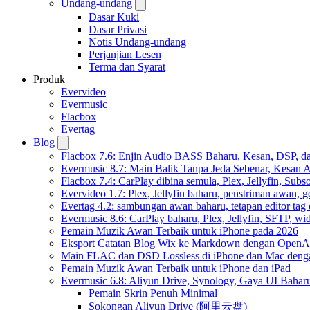
Undang-undang
Dasar Kuki
Dasar Privasi
Notis Undang-undang
Perjanjian Lesen
Terma dan Syarat
Produk
Evervideo
Evermusic
Flacbox
Evertag
Blog
Flacbox 7.6: Enjin Audio BASS Baharu, Kesan, DSP, d
Evermusic 8.7: Main Balik Tanpa Jeda Sebenar, Kesan
Flacbox 7.4: CarPlay dibina semula, Plex, Jellyfin, Sub
Evervideo 1.7: Plex, Jellyfin baharu, penstriman awan, g
Evertag 4.2: sambungan awan baharu, tetapan editor tag 
Evermusic 8.6: CarPlay baharu, Plex, Jellyfin, SFTP, widg
Pemain Muzik Awan Terbaik untuk iPhone pada 2026
Eksport Catatan Blog Wix ke Markdown dengan OpenA
Main FLAC dan DSD Lossless di iPhone dan Mac deng
Pemain Muzik Awan Terbaik untuk iPhone dan iPad
Evermusic 6.8: Aliyun Drive, Synology, Gaya UI Bahar
Pemain Skrin Penuh Minimal
Sokongan Aliyun Drive (阿里云盘)