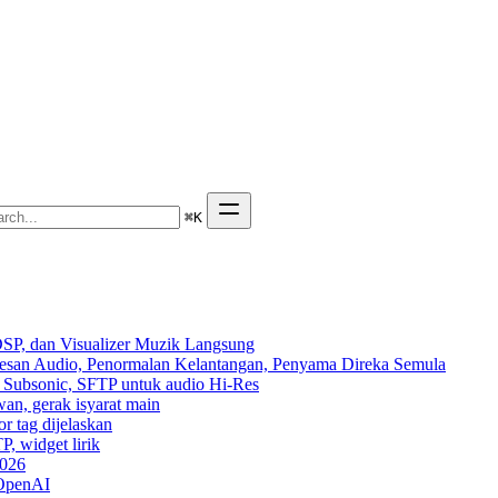
⌘
K
SP, dan Visualizer Muzik Langsung
Kesan Audio, Penormalan Kelantangan, Penyama Direka Semula
n, Subsonic, SFTP untuk audio Hi-Res
wan, gerak isyarat main
r tag dijelaskan
P, widget lirik
2026
 OpenAI