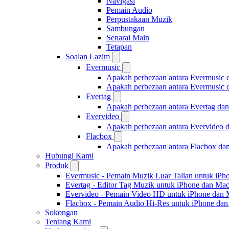
Navigasi
Pemain Audio
Perpustakaan Muzik
Sambungan
Senarai Main
Tetapan
Soalan Lazim
Evermusic
Apakah perbezaan antara Evermusic 
Apakah perbezaan antara Evermusic
Evertag
Apakah perbezaan antara Evertag da
Evervideo
Apakah perbezaan antara Evervideo 
Flacbox
Apakah perbezaan antara Flacbox da
Hubungi Kami
Produk
Evermusic - Pemain Muzik Luar Talian untuk iPh
Evertag - Editor Tag Muzik untuk iPhone dan Ma
Evervideo - Pemain Video HD untuk iPhone dan
Flacbox - Pemain Audio Hi-Res untuk iPhone da
Sokongan
Tentang Kami