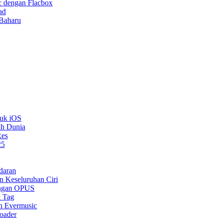
 dengan Flacbox
ad
 Baharu
tuk iOS
uh Dunia
Res
25
daran
n Keseluruhan Ciri
ongan OPUS
& Tag
n Evermusic
oader