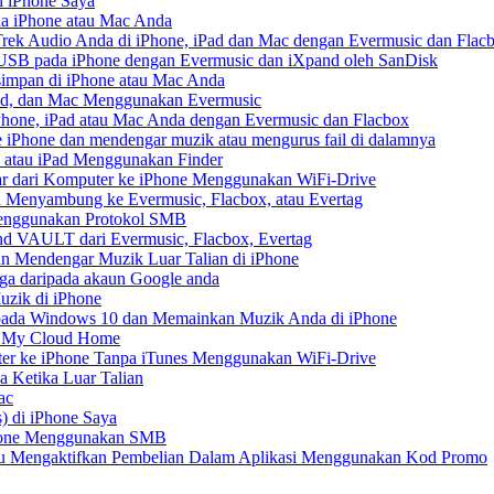
 iPhone Saya
da iPhone atau Mac Anda
ek Audio Anda di iPhone, iPad dan Mac dengan Evermusic dan Flac
USB pada iPhone dengan Evermusic dan iXpand oleh SanDisk
impan di iPhone atau Mac Anda
Pad, dan Mac Menggunakan Evermusic
one, iPad atau Mac Anda dengan Evermusic dan Flacbox
iPhone dan mendengar muzik atau mengurus fail di dalamnya
 atau iPad Menggunakan Finder
r dari Komputer ke iPhone Menggunakan WiFi-Drive
 Menyambung ke Evermusic, Flacbox, atau Evertag
Menggunakan Protokol SMB
d VAULT dari Evermusic, Flacbox, Evertag
n Mendengar Muzik Luar Talian di iPhone
ga daripada akaun Google anda
zik di iPhone
ada Windows 10 dan Memainkan Muzik Anda di iPhone
D My Cloud Home
er ke iPhone Tanpa iTunes Menggunakan WiFi-Drive
 Ketika Luar Talian
ac
) di iPhone Saya
Phone Menggunakan SMB
tau Mengaktifkan Pembelian Dalam Aplikasi Menggunakan Kod Promo