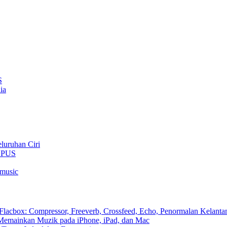
S
ia
luruhan Ciri
 OPUS
rmusic
cbox: Compressor, Freeverb, Crossfeed, Echo, Penormalan Kelantan
emainkan Muzik pada iPhone, iPad, dan Mac