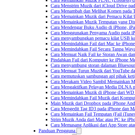
Cara Memainkan Muzik FLAC (Lossless) di
Cara Menstrim Muzik dari iCloud Drive pa
Cara Menambah dan Melihat Komen pada Tr
Cara Memainkan Muzik dari Pemacu Kilat 
Cara Memainkan Muzik Tempatan yang Dis
Cara Mendengar Buku Audio di iPhone, i
Cara Menggunakan Penyama Audio pada iPh
Cara menyambungkan pemacu kilat USB ke 
Cara Memindahkan Fail dari Mac ke iPhone
Cara Memindahkan Fail Secara Tanpa Waya
Cara Memuat Naik Fail ke Storan Awan dan
Pindahkan Fail dari Komputer ke iPhone 
Cara menyambung storan dalaman Bluesoun
Cara Memuat Turun Muzik dari YouTube da
Cara memutuskan sambungan apl pihak keti
Cara Merakam Video Sambil Memainkan Mu
Cara Mengaktifkan Pelayan Media DLNA p
Cara Memainkan Muzik di iPhone dari W
Cara Memindahkan Fail Muzik dari Komput
Main Muzik dari Dropbox pada iPhone Anda
Cara Mengedit Tag ID3 pada iPhone dan M
Cara Memainkan Fail Tempatan (Fail iTunes
Strim Muzik Anda dari Mac atau PC ke i
Cara Memasang Aplikasi dari App Store a
Panduan Pengguna