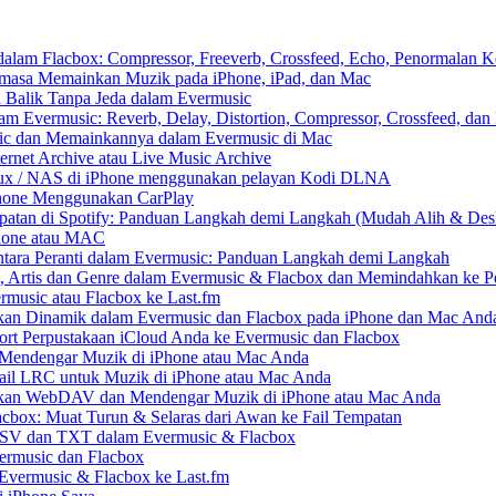
am Flacbox: Compressor, Freeverb, Crossfeed, Echo, Penormalan Ke
asa Memainkan Muzik pada iPhone, iPad, dan Mac
Balik Tanpa Jeda dalam Evermusic
 Evermusic: Reverb, Delay, Distortion, Compressor, Crossfeed, dan
ic dan Memainkannya dalam Evermusic di Mac
rnet Archive atau Live Music Archive
inux / NAS di iPhone menggunakan pelayan Kodi DLNA
Phone Menggunakan CarPlay
patan di Spotify: Panduan Langkah demi Langkah (Mudah Alih & Des
Phone atau MAC
ara Peranti dalam Evermusic: Panduan Langkah demi Langkah
, Artis dan Genre dalam Evermusic & Flacbox dan Memindahkan ke Pe
rmusic atau Flacbox ke Last.fm
an Dinamik dalam Evermusic dan Flacbox pada iPhone dan Mac And
t Perpustakaan iCloud Anda ke Evermusic dan Flacbox
endengar Muzik di iPhone atau Mac Anda
ail LRC untuk Muzik di iPhone atau Mac Anda
an WebDAV dan Mendengar Muzik di iPhone atau Mac Anda
acbox: Muat Turun & Selaras dari Awan ke Fail Tempatan
CSV dan TXT dalam Evermusic & Flacbox
ermusic dan Flacbox
 Evermusic & Flacbox ke Last.fm