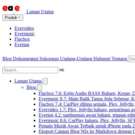
Laman Utama
Produk
Evervideo
Evermusic
Flacbox
Evertag
Blog
Dokumentasi
Sokongan
Undang-Undang
Hubungi
Tentang
⌘
K
Laman Utama
Blog
Flacbox 7.6: Enjin Audio BASS Baharu, Kesan, D
Evermusic 8.7: Main Balik Tanpa Jeda Sebenar, 
Flacbox 7.4: CarPlay dibina semula, Plex, Jellyfi
Evervideo 1.7: Plex, Jellyfin baharu, penstriman a
Evertag 4.2: sambungan awan baharu, tetapan edito
Evermusic 8.6: CarPlay baharu, Plex, Jellyfin, SFT
Pemain Muzik Awan Terbaik untuk iPhone pada 
Eksport Catatan Blog Wix ke Markdown dengan