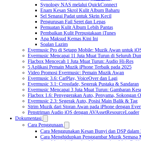
Synology NAS melalui QuickConnect
Enam Kesan Skrol Kulit Album Baharu
Sel Senarai Padat untuk Skrin Kecil
Pengurusan Fail Seret dan Lepas
Pemuatan Kulit Album Lebih Pantas
Pembaikan Kulit Perpustakaan iTunes
Apa Maksud Kemas Kini Ini
Soalan Lazim
Evermusic Pro di Setapp Mobile: Muzik Awan untuk iO
Evermusic Mencapai 11 Juta Muat Turun di Seluruh Dun
Flacbox Mencecah 1 Juta Muat Turun: Audio Hi-Res
5 Aplikasi Pemain Muzik iPhone Terbaik pada 2025
Video Promosi Evermusic: Pemain Muzik Awan
Evermusic 3.6: CarPlay, VoiceOver dan Lagi
Evermusic 3.1: Crossfade, Segerak Pustaka & Sandaran
Evermusic Mencapai 3 Juta Muat Turun: Gambaran Kese
Flacbox 1.6: Penyegerakan Auto, Penyama, Sokongan
Evermusic 2.3: Segerak Auto, Posisi Main Balik & Tag
Strim Muzik dari Storan Awan pada iPhone dengan Eve
Penstriman Audio iOS dengan AVAssetResourceLoader
Dokumentasi
Cara Penggunaan
Cara Menggunakan Kesan Bunyi dan DSP dalam Fla
Cara Menghidupkan Penggambar Muzik Semasa M