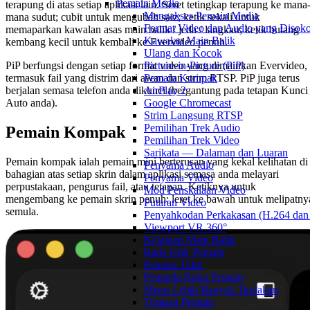
Pemain Media
terapung di atas setiap aplikasi lain. Seret tetingkap terapung ke mana
Mengakses Pemain Media
mana sudut; cubit untuk mengubah saiz; ketik sekali untuk
Format Video dan Audio yang Disok
memaparkan kawalan asas main balik / jeda / langkau; ketik butang
Kawalan Main Balik
kembang kecil untuk kembali ke Evervideo penuh.
Ulang dan Kocok
PiP berfungsi dengan setiap format video yang dimainkan Evervideo,
Picture-in-Picture (PiP)
termasuk fail yang distrim dari awan dan strim RTSP. PiP juga terus
Pemain Kompak
berjalan semasa telefon anda dikunci (bergantung pada tetapan Kunci
AirPlay 2
Auto anda).
Google Chromecast
Strim Langsung RTSP
Pemilihan Trek Audio
Pemain Kompak
Pemilihan Trek Video
Sarikata — Dalaman dan Luaran
Pemain kompak ialah pemain mini berterusan yang kekal kelihatan di
Penyama Audio
bahagian atas setiap skrin dalam aplikasi semasa anda melayari
Penyama Video
perpustakaan, pengurus fail, atau tetapan. Ketiknya untuk
Mod Penskalaan Video
mengembang ke pemain skrin penuh; leret ke bawah untuk melipatny
Putaran Video
semula.
Penyahkodan Perkakasan (H.264 da
Viewport VR 360°
Kelajuan Main Balik
Baris Gilir Pemain
Pemasa Tidur
Penanda Buku Pemain
Menu Lebih Banyak Tindakan
Tetapan Pemain