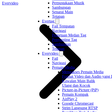
Perpustakaan Muzik
Evervideo
Sambungan
Senarai Main
Tetapan
Evertag
Fail Tempatan
Navigasi
Pemetaan Medan Tag
Penyunting Tag
Sambungan
Tetapan
Evervideo
Fail
Navigasi
Pemain Media
Mengakses Pemain Media
Format Video dan Audio yang
Kawalan Main Balik
Ulang dan Kocok
Picture-in-Picture (PiP)
Pemain Kompak
AirPlay 2
Google Chromecast
Strim Langsung RTSP