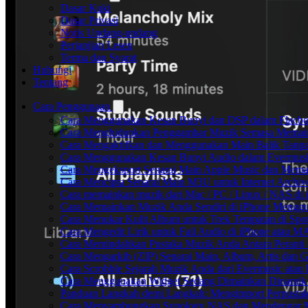
Dasar Kuki
Dasar Privasi
Notis Undang-undang
Perjanjian Lesen
Terma dan Syarat
Hubungi
Tentang
Cara Penggunaan
Cara Menggunakan Kesan Bunyi dan DSP dalam Flacbox:
Cara Menghidupkan Penggambar Muzik Semasa Memaink
Cara Mengaktifkan dan Menggunakan Main Balik Tanpa
Cara Menggunakan Kesan Bunyi Audio dalam Evermusic: 
Cara Mengeksport Senarai Main Apple Music dan Mema
Cara Mencipta Senarai Main M3U untuk Internet Archiv
Cara memainkan muzik dari Mac / PC / Linux / NAS d
Cara Memainkan Muzik Anda Sendiri di iPhone Mengg
Cara Menukar Kulit Album untuk Trek Tempatan di Spo
Cara Mengedit Lirik untuk Fail Audio di iPhone atau 
Cara Memindahkan Pustaka Muzik Anda Antara Peranti
Cara Mengarkib (ZIP) Senarai Main, Album, Artis dan 
Cara Scrobble Sejarah Muzik Anda dari Evermusic atau 
Cara Menggunakan Widget Sedang Dimainkan Dinamik 
Panduan Langkah demi Langkah: Mengimport Perpustak
Cara Menyambungkan Synology NAS dan Mendengar Mu