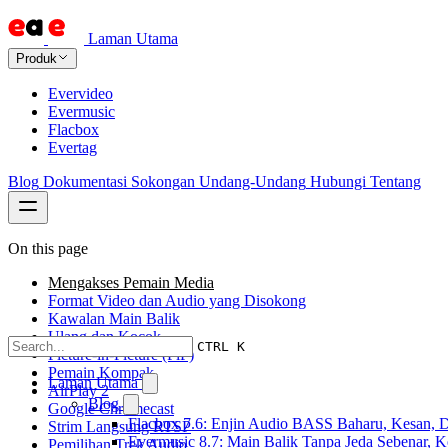
Laman Utama
Produk
Evervideo
Evermusic
Flacbox
Evertag
Blog
Dokumentasi
Sokongan
Undang-Undang
Hubungi
Tentang
On this page
Mengakses Pemain Media
Format Video dan Audio yang Disokong
Kawalan Main Balik
Ulang dan Kocok
CTRL K
Picture-in-Picture (PiP)
Pemain Kompak
Laman Utama
AirPlay 2
Blog
Google Chromecast
Flacbox 7.6: Enjin Audio BASS Baharu, Kesan, D
Strim Langsung RTSP
Evermusic 8.7: Main Balik Tanpa Jeda Sebenar, 
Pemilihan Trek Audio