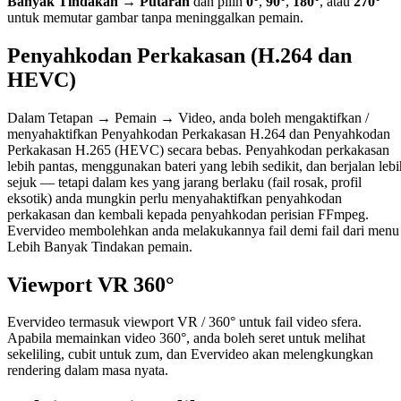
Banyak Tindakan → Putaran
dan pilih
0°
,
90°
,
180°
, atau
270°
untuk memutar gambar tanpa meninggalkan pemain.
Penyahkodan Perkakasan (H.264 dan
HEVC)
Dalam Tetapan → Pemain → Video, anda boleh mengaktifkan /
menyahaktifkan Penyahkodan Perkakasan H.264 dan Penyahkodan
Perkakasan H.265 (HEVC) secara bebas. Penyahkodan perkakasan
lebih pantas, menggunakan bateri yang lebih sedikit, dan berjalan lebi
sejuk — tetapi dalam kes yang jarang berlaku (fail rosak, profil
eksotik) anda mungkin perlu menyahaktifkan penyahkodan
perkakasan dan kembali kepada penyahkodan perisian FFmpeg.
Evervideo membolehkan anda melakukannya fail demi fail dari menu
Lebih Banyak Tindakan pemain.
Viewport VR 360°
Evervideo termasuk viewport VR / 360° untuk fail video sfera.
Apabila memainkan video 360°, anda boleh seret untuk melihat
sekeliling, cubit untuk zum, dan Evervideo akan melengkungkan
rendering dalam masa nyata.