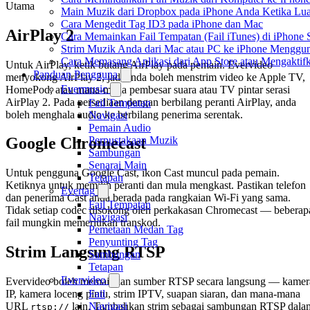
Utama
Main Muzik dari Dropbox pada iPhone Anda Ketika Lua
Cara Mengedit Tag ID3 pada iPhone dan Mac
AirPlay 2
Cara Memainkan Fail Tempatan (Fail iTunes) di iPhone 
Strim Muzik Anda dari Mac atau PC ke iPhone Mengg
Cara Memasang Aplikasi dari App Store atau Mengakt
Untuk AirPlay, ketik butang AirPlay pada pemain. Evervideo
Panduan Pengguna
menyokong AirPlay 2, jadi anda boleh menstrim video ke Apple TV,
Evermusic
HomePod, atau mana-mana pembesar suara atau TV pintar serasi
AirPlay 2. Pada persediaan dengan berbilang peranti AirPlay, anda
Fail Tempatan
boleh menghala audio ke berbilang penerima serentak.
Navigasi
Pemain Audio
Perpustakaan Muzik
Google Chromecast
Sambungan
Senarai Main
Untuk pengguna Google Cast, ikon Cast muncul pada pemain.
Tetapan
Ketiknya untuk memilih peranti dan mula mengkast. Pastikan telefon
Evertag
dan penerima Cast anda berada pada rangkaian Wi-Fi yang sama.
Fail Tempatan
Tidak setiap codec disokong oleh perkakasan Chromecast — beberap
Navigasi
fail mungkin memerlukan transkod.
Pemetaan Medan Tag
Penyunting Tag
Strim Langsung RTSP
Sambungan
Tetapan
Evervideo
Evervideo boleh memainkan sumber RTSP secara langsung — kamer
Fail
IP, kamera loceng pintu, strim IPTV, suapan siaran, dan mana-mana
Navigasi
URL
lain. Tambahkan strim sebagai sambungan RTSP dala
rtsp://