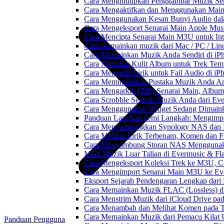
Cara Menghidupkan Penggambar Muzik Sem
Cara Mengaktifkan dan Menggunakan Main 
Cara Menggunakan Kesan Bunyi Audio dalam
Cara Mengeksport Senarai Main Apple Mus
Cara Mencipta Senarai Main M3U untuk Inte
Cara memainkan muzik dari Mac / PC / L
Cara Memainkan Muzik Anda Sendiri di i
Cara Menukar Kulit Album untuk Trek Tem
Cara Mengedit Lirik untuk Fail Audio di i
Cara Memindahkan Pustaka Muzik Anda Ant
Cara Mengarkib (ZIP) Senarai Main, Album
Cara Scrobble Sejarah Muzik Anda dari Eve
Cara Menggunakan Widget Sedang Dimaink
Panduan Langkah demi Langkah: Mengimpor
Cara Menyambungkan Synology NAS dan M
Cara Melihat Lirik Terbenam, Komen dan F
Cara Menyambung Storan NAS Menggunak
Main Muzik Luar Talian di Evermusic & Fl
Cara Mengeksport Koleksi Trek ke M3U, 
Cara Mengimport Senarai Main M3U ke Ev
Eksport Sejarah Pendengaran Lengkap dari
Cara Memainkan Muzik FLAC (Lossless) di
Cara Menstrim Muzik dari iCloud Drive pa
Cara Menambah dan Melihat Komen pada Tr
Cara Memainkan Muzik dari Pemacu Kilat 
Panduan Pengguna