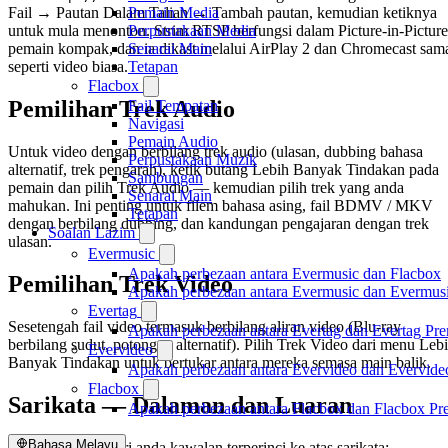
Pemain Media
Fail → Pautan Dalam Talian → Tambah pautan, kemudian ketiknya
Perpustakaan Media
untuk mula menonton. Strim RTSP berfungsi dalam Picture-in-Picture
Senarai Main
pemain kompak, dan ia dikast melalui AirPlay 2 dan Chromecast sam
Tetapan
seperti video biasa.
Flacbox
Pemilihan Trek Audio
Fail Tempatan
Navigasi
Pemain Audio
Untuk video dengan berbilang trek audio (ulasan, dubbing bahasa
Perpustakaan Muzik
alternatif, trek pengarah), ketik butang Lebih Banyak Tindakan pada
Sambungan
pemain dan pilih Trek Audio — kemudian pilih trek yang anda
Senarai Main
mahukan. Ini penting untuk filem bahasa asing, fail BDMV / MKV
Tetapan
dengan berbilang dubbing, dan kandungan pengajaran dengan trek
Soalan Lazim
ulasan.
Evermusic
Apakah perbezaan antara Evermusic dan Flacbox
Pemilihan Trek Video
Apakah perbezaan antara Evermusic dan Evermus
Evertag
Sesetengah fail video termasuk berbilang aliran video (Blu-ray
Apakah perbezaan antara Evertag dan Evertag Pr
berbilang sudut, potongan alternatif). Pilih Trek Video dari menu Leb
Evervideo
Banyak Tindakan untuk bertukar antara mereka semasa main balik.
Apakah perbezaan antara Evervideo dan Evervid
Flacbox
Sarikata — Dalaman dan Luaran
Apakah perbezaan antara Flacbox dan Flacbox P
Bahasa Melayu
Evervideo memberi anda kawalan terperinci ke atas sarikata: