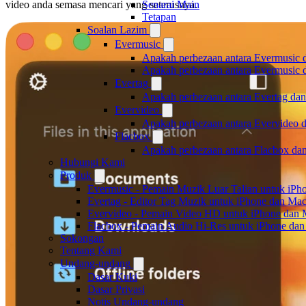
video anda semasa mencari yang seterusnya.
Senarai Main
Tetapan
Soalan Lazim
Evermusic
Apakah perbezaan antara Evermusic 
Apakah perbezaan antara Evermusic
Evertag
Apakah perbezaan antara Evertag da
Evervideo
Apakah perbezaan antara Evervideo 
Flacbox
Apakah perbezaan antara Flacbox da
Hubungi Kami
Produk
Evermusic - Pemain Muzik Luar Talian untuk iPh
Evertag - Editor Tag Muzik untuk iPhone dan Ma
Evervideo - Pemain Video HD untuk iPhone dan
Flacbox - Pemain Audio Hi-Res untuk iPhone da
Sokongan
Tentang Kami
Undang-undang
Dasar Kuki
Dasar Privasi
Notis Undang-undang