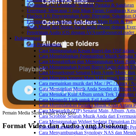
Evermusic 3.1: Crossfade, Segerak Pustaka & Sandaran
Evermusic Mencapai 3 Juta Muat Turun: Gambaran Kese
Flacbox 1.6: Penyegerakan Auto, Penyama, Sokongan
Evermusic 2.3: Segerak Auto, Posisi Main Balik & Tag
Strim Muzik dari Storan Awan pada iPhone dengan Eve
Penstriman Audio iOS dengan AVAssetResourceLoader
Dokumentasi
Cara Penggunaan
Cara Menggunakan Kesan Bunyi dan DSP dalam Fla
Cara Menghidupkan Penggambar Muzik Semasa M
Cara Mengaktifkan dan Menggunakan Main Balik
Cara Menggunakan Kesan Bunyi Audio dalam Everm
Cara Mengeksport Senarai Main Apple Music da
Cara Mencipta Senarai Main M3U untuk Internet 
Cara memainkan muzik dari Mac / PC / Linux /
Cara Memainkan Muzik Anda Sendiri di iPhone 
Cara Menukar Kulit Album untuk Trek Tempatan 
Cara Mengedit Lirik untuk Fail Audio di iPhone
Cara Memindahkan Pustaka Muzik Anda Antara P
Cara Mengarkib (ZIP) Senarai Main, Album, Arti
Pemain Media Skrin Penuh Evervideo
Cara Scrobble Sejarah Muzik Anda dari Evermusic
Cara Menggunakan Widget Sedang Dimainkan Din
Format Video dan Audio yang Disokong
Panduan Langkah demi Langkah: Mengimport Per
Cara Menyambungkan Synology NAS dan Menden