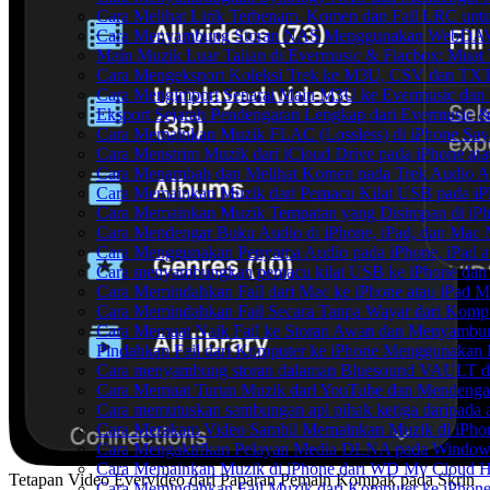
Cara Melihat Lirik Terbenam, Komen dan Fail LRC unt
Cara Menyambung Storan NAS Menggunakan WebDAV d
Main Muzik Luar Talian di Evermusic & Flacbox: Muat 
Cara Mengeksport Koleksi Trek ke M3U, CSV dan TXT
Cara Mengimport Senarai Main M3U ke Evermusic dan 
Eksport Sejarah Pendengaran Lengkap dari Evermusic &
Cara Memainkan Muzik FLAC (Lossless) di iPhone Say
Cara Menstrim Muzik dari iCloud Drive pada iPhone at
Cara Menambah dan Melihat Komen pada Trek Audio An
Cara Memainkan Muzik dari Pemacu Kilat USB pada iP
Cara Memainkan Muzik Tempatan yang Disimpan di iP
Cara Mendengar Buku Audio di iPhone, iPad, dan Mac
Cara Menggunakan Penyama Audio pada iPhone, iPad a
Cara menyambungkan pemacu kilat USB ke iPhone dan m
Cara Memindahkan Fail dari Mac ke iPhone atau iPad 
Cara Memindahkan Fail Secara Tanpa Wayar dari Komp
Cara Memuat Naik Fail ke Storan Awan dan Menyambung
Pindahkan Fail dari Komputer ke iPhone Menggunakan
Cara menyambung storan dalaman Bluesound VAULT dar
Cara Memuat Turun Muzik dari YouTube dan Mendengar
Cara memutuskan sambungan apl pihak ketiga daripada
Cara Merakam Video Sambil Memainkan Muzik di iPho
Cara Mengaktifkan Pelayan Media DLNA pada Window
Cara Memainkan Muzik di iPhone dari WD My Cloud 
Tetapan Video Evervideo dari Paparan Pemain Kompak pada Skrin
Cara Memindahkan Fail Muzik dari Komputer ke iPhon