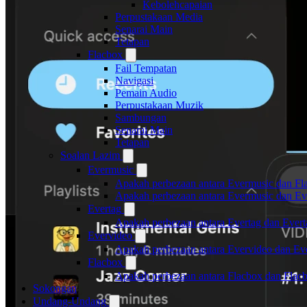
Kebolehcapaian
Perpustakaan Media
Senarai Main
Tetapan
Flacbox
Fail Tempatan
Navigasi
Pemain Audio
Perpustakaan Muzik
Sambungan
Senarai Main
Tetapan
Soalan Lazim
Evermusic
Apakah perbezaan antara Evermusic dan Fl
Apakah perbezaan antara Evermusic dan E
Evertag
Apakah perbezaan antara Evertag dan Ever
Evervideo
Apakah perbezaan antara Evervideo dan E
Flacbox
Apakah perbezaan antara Flacbox dan Fla
Sokongan
Undang-Undang