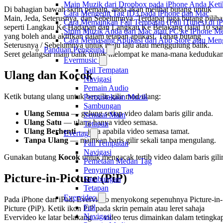
Main Muzik dari Dropbox pada iPhone Anda Ketik
Di bahagian bawah skrin pemain, anda akan melihat butang untuk
Cara Mengedit Tag ID3 pada iPhone dan Mac
Main, Jeda, Seterusnya, dan Sebelumnya. Terdapat juga butang pilih
Cara Memainkan Fail Tempatan (Fail iTunes) di i
seperti Langkau Ke Hadapan dan Langkau Ke Belakang (lalai 10 saa
Strim Muzik Anda dari Mac atau PC ke iPhone
yang boleh anda aktifkan dalam tetapan aplikasi. Tahan butang
Cara Memasang Aplikasi dari App Store atau Me
Seterusnya / Sebelumnya untuk maju laju atau menggulung balik.
Panduan Pengguna
Seret gelangsar main balik untuk melompat ke mana-mana kedudukan
Evermusic
Fail Tempatan
Ulang dan Kocok
Navigasi
Pemain Audio
Ketik butang ulang untuk bergilir-gilir mod ulang:
Perpustakaan Muzik
Sambungan
Ulang Semua
— gelung setiap video dalam baris gilir anda.
Senarai Main
Ulang Satu
— ulang hanya video semasa.
Tetapan
Ulang Berhenti
— jeda apabila video semasa tamat.
Evertag
Tanpa Ulang
— mainkan baris gilir sekali tanpa mengulang.
Fail Tempatan
Navigasi
Gunakan butang
Kocok
untuk mengacak tertib video dalam baris gilir
Pemetaan Medan Tag
Penyunting Tag
Picture-in-Picture (PiP)
Sambungan
Tetapan
Evervideo
Pada iPhone dan iPad, Evervideo menyokong sepenuhnya Picture-in-
Fail
Picture (PiP). Ketik ikon PiP pada skrin pemain atau leret sahaja
Navigasi
Evervideo ke latar belakang — video terus dimainkan dalam tetingka