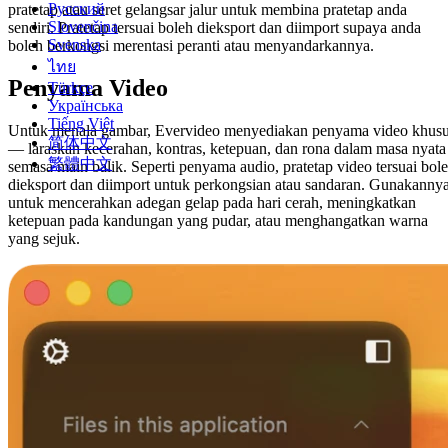
Русский
pratetap atau seret gelangsar jalur untuk membina pratetap anda
Slovenčina
sendiri. Pratetap tersuai boleh dieksport dan diimport supaya anda
Svenska
boleh berkongsi merentasi peranti atau menyandarkannya.
ไทย
Penyama Video
Türkçe
Українська
Tiếng Việt
Untuk menala gambar, Evervideo menyediakan penyama video khus
简体中文
— laraskan kecerahan, kontras, ketepuan, dan rona dalam masa nyata
繁體中文
semasa main balik. Seperti penyama audio, pratetap video tersuai bol
dieksport dan diimport untuk perkongsian atau sandaran. Gunakanny
untuk mencerahkan adegan gelap pada hari cerah, meningkatkan
ketepuan pada kandungan yang pudar, atau menghangatkan warna
yang sejuk.