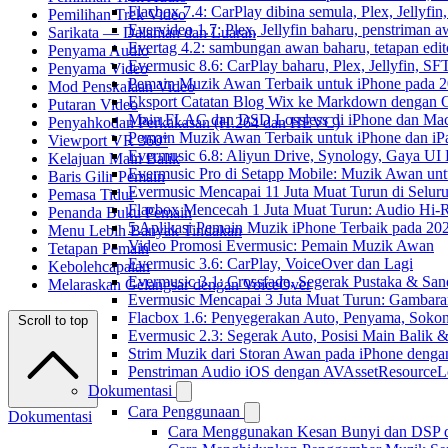
Flacbox 7.4: CarPlay dibina semula, Plex, Jellyfi
Pemilihan Trek Video
Evervideo 1.7: Plex, Jellyfin baharu, penstriman a
Sarikata — Dalaman dan Luaran
Evertag 4.2: sambungan awan baharu, tetapan edito
Penyama Audio
Evermusic 8.6: CarPlay baharu, Plex, Jellyfin, SFT
Penyama Video
Pemain Muzik Awan Terbaik untuk iPhone pada 
Mod Penskalaan Video
Eksport Catatan Blog Wix ke Markdown dengan
Putaran Video
Main FLAC dan DSD Lossless di iPhone dan Mac
Penyahkodan Perkakasan (H.264 dan HEVC)
Pemain Muzik Awan Terbaik untuk iPhone dan iP
Viewport VR 360°
Evermusic 6.8: Aliyun Drive, Synology, Gaya UI
Kelajuan Main Balik
Evermusic Pro di Setapp Mobile: Muzik Awan un
Baris Gilir Pemain
Evermusic Mencapai 11 Juta Muat Turun di Selur
Pemasa Tidur
Flacbox Mencecah 1 Juta Muat Turun: Audio Hi-
Penanda Buku Pemain
5 Aplikasi Pemain Muzik iPhone Terbaik pada 20
Menu Lebih Banyak Tindakan
Video Promosi Evermusic: Pemain Muzik Awan
Tetapan Pemain
Evermusic 3.6: CarPlay, VoiceOver dan Lagi
Kebolehcapaian
Evermusic 3.1: Crossfade, Segerak Pustaka & San
Melaraskan Gelangsar dengan VoiceOver
Evermusic Mencapai 3 Juta Muat Turun: Gambara
Flacbox 1.6: Penyegerakan Auto, Penyama, Sok
Scroll to top
Evermusic 2.3: Segerak Auto, Posisi Main Balik 
Strim Muzik dari Storan Awan pada iPhone denga
Penstriman Audio iOS dengan AVAssetResourceL
Dokumentasi
Cara Penggunaan
Dokumentasi
Cara Menggunakan Kesan Bunyi dan DSP dal