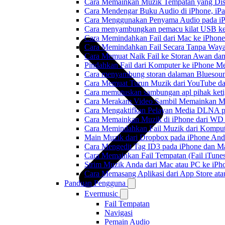
Cara Memainkan Muzik Tempatan yang Dis
Cara Mendengar Buku Audio di iPhone, i
Cara Menggunakan Penyama Audio pada iPh
Cara menyambungkan pemacu kilat USB ke 
Cara Memindahkan Fail dari Mac ke iPhone
Cara Memindahkan Fail Secara Tanpa Waya
Cara Memuat Naik Fail ke Storan Awan dan
Pindahkan Fail dari Komputer ke iPhone 
Cara menyambung storan dalaman Bluesoun
Cara Memuat Turun Muzik dari YouTube da
Cara memutuskan sambungan apl pihak keti
Cara Merakam Video Sambil Memainkan Mu
Cara Mengaktifkan Pelayan Media DLNA p
Cara Memainkan Muzik di iPhone dari W
Cara Memindahkan Fail Muzik dari Komput
Main Muzik dari Dropbox pada iPhone Anda
Cara Mengedit Tag ID3 pada iPhone dan M
Cara Memainkan Fail Tempatan (Fail iTunes
Strim Muzik Anda dari Mac atau PC ke i
Cara Memasang Aplikasi dari App Store a
Panduan Pengguna
Evermusic
Fail Tempatan
Navigasi
Pemain Audio