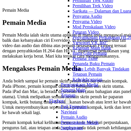
Pemilihan Trek Audio
Pemilihan Trek Video
Pemain Media
Sarikata — Dalaman dan Luar
Penyama Audio
Pemain Media
Penyama Video
Mod Penskalaan Video
Putaran Video
Pemain Media ialah skrin utama aplikasi di mana anda mengawal mai
Penyahkodan Perkakasan (H.
balik dan kebanyakan ciri Evervideo. Ia memainkan kedua-dua fail
Viewport VR 360°
video dan audio dan dibina atas pemain berasaskan FFmpeg tersuai
Kelajuan Main Balik
dengan penyahkodan H.264 dan HEVC dipercepat perkakasan yang
Baris Gilir Pemain
melakukan kerja berat. Mari kita terokai cara menggunakannya.
Pemasa Tidur
Penanda Buku Pemain
Mengakses Pemain Media
Menu Lebih Banyak Tindakan
Tetapan Pemain
Kebolehcapaian
Anda boleh sampai ke pemain skrin penuh dari bar pemain kompak.
Perpustakaan Media
Pada iPhone, pemain kompak duduk di bahagian atas skrin utama.
Senarai Main
Pada iPad dan Mac, ia berada di sebelah kiri (atau bahagian atas pane
Tetapan
utama). Untuk melipatkan semula pemain skrin penuh ke paparan
Flacbox
kompak, ketik butang tutup di sudut kanan bawah atau leret ke bawah
Fail Tempatan
Untuk menyembunyikan sepenuhnya pemain kompak, ketik dan leret
Navigasi
ke bawah sekali lagi.
Pemain Audio
Pemain kompak kekal kelihatan semasa anda melayari perpustakaan,
Perpustakaan Muzik
pengurus fail, atau tetapan anda, supaya anda tidak pernah kehilangan
Sambungan