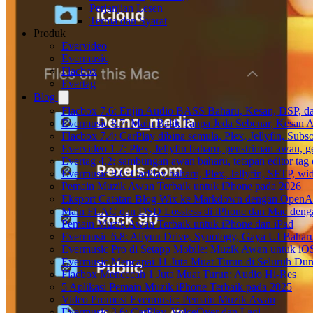
Perjanjian Lesen
Terma dan Syarat
Produk
Evervideo
Evermusic
Flacbox
Evertag
Blog
Flacbox 7.6: Enjin Audio BASS Baharu, Kesan, DSP, d
Evermusic 8.7: Main Balik Tanpa Jeda Sebenar, Kesan
Flacbox 7.4: CarPlay dibina semula, Plex, Jellyfin, Sub
Evervideo 1.7: Plex, Jellyfin baharu, penstriman awan, g
Evertag 4.2: sambungan awan baharu, tetapan editor tag 
Evermusic 8.6: CarPlay baharu, Plex, Jellyfin, SFTP, widg
Pemain Muzik Awan Terbaik untuk iPhone pada 2026
Eksport Catatan Blog Wix ke Markdown dengan OpenA
Main FLAC dan DSD Lossless di iPhone dan Mac deng
Pemain Muzik Awan Terbaik untuk iPhone dan iPad
Evermusic 6.8: Aliyun Drive, Synology, Gaya UI Bahar
Evermusic Pro di Setapp Mobile: Muzik Awan untuk iO
Evermusic Mencapai 11 Juta Muat Turun di Seluruh Dun
Flacbox Mencecah 1 Juta Muat Turun: Audio Hi-Res
5 Aplikasi Pemain Muzik iPhone Terbaik pada 2025
Video Promosi Evermusic: Pemain Muzik Awan
Evermusic 3.6: CarPlay, VoiceOver dan Lagi