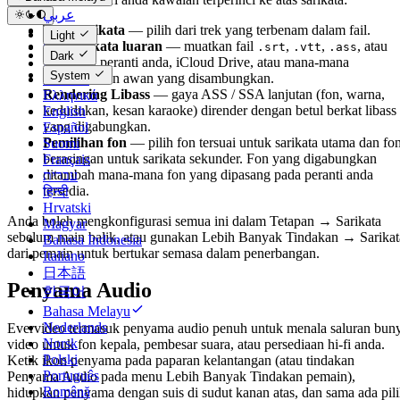
عربي
Trek sarikata
— pilih dari trek yang terbenam dalam fail.
Català
Light
Fail sarikata luaran
— muatkan fail
,
,
, atau
Čeština
.srt
.vtt
.ass
Dark
dari peranti anda, iCloud Drive, atau mana-mana
Dansk
.ssa
System
perkhidmatan awan yang disambungkan.
Deutsch
Rendering Libass
— gaya ASS / SSA lanjutan (fon, warna,
Ελληνικά
kedudukan, kesan karaoke) dirender dengan betul berkat libass
English
yang digabungkan.
Español
Pemilihan fon
— pilih fon tersuai untuk sarikata utama dan fo
Suomi
berasingan untuk sarikata sekunder. Fon yang digabungkan
Français
ditambah mana-mana fon yang dipasang pada peranti anda
עברית
tersedia.
हिन्दी
Hrvatski
Anda boleh mengkonfigurasi semua ini dalam Tetapan → Sarikata
Magyar
sebelum main balik, atau gunakan Lebih Banyak Tindakan → Sarikat
Bahasa Indonesia
dari pemain untuk bertukar semasa dalam penerbangan.
Italiano
日本語
Penyama Audio
한국어
Bahasa Melayu
Nederlands
Evervideo termasuk penyama audio penuh untuk menala saluran bun
Norsk
video untuk fon kepala, pembesar suara, atau persediaan hi-fi anda.
Polski
Ketik ikon penyama pada paparan kelantangan (atau tindakan
Português
Penyama Audio pada menu Lebih Banyak Tindakan pemain),
Română
hidupkan penyama dengan suis di sudut kanan atas, dan sama ada pil