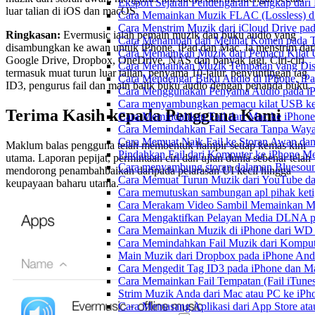
Eksport Sejarah Pendengaran Lengkap dari
luar talian di iOS dan macOS.
Cara Memainkan Muzik FLAC (Lossless) di
Cara Menstrim Muzik dari iCloud Drive pa
Ringkasan:
Evermusic ialah pemain muzik dan buku audio yang
Cara Menambah dan Melihat Komen pada Tr
disambungkan ke awan untuk iPhone, iPad dan Mac. Ia menstrim dar
Cara Memainkan Muzik dari Pemacu Kilat 
Google Drive, Dropbox, OneDrive, NAS dan banyak lagi. Ciri-ciri
Cara Memainkan Muzik Tempatan yang Dis
termasuk muat turun luar talian, penyama 10-jalur, penyuntingan tag
Cara Mendengar Buku Audio di iPhone, i
ID3, pengurus fail dan main balik buku audio dengan penanda buku.
Cara Menggunakan Penyama Audio pada iPh
Cara menyambungkan pemacu kilat USB ke 
Terima Kasih kepada Pengguna Kami
Cara Memindahkan Fail dari Mac ke iPhone
Cara Memindahkan Fail Secara Tanpa Waya
Cara Memuat Naik Fail ke Storan Awan dan
Maklum balas pengguna telah membentuk hampir setiap kemas kini
Pindahkan Fail dari Komputer ke iPhone 
utama. Laporan pepijat, permintaan ciri dan ujian dunia sebenar telah
Cara menyambung storan dalaman Bluesoun
mendorong penambahbaikan daripada pelarasan UI kecil hingga
Cara Memuat Turun Muzik dari YouTube da
keupayaan baharu utama.
Cara memutuskan sambungan apl pihak keti
Cara Merakam Video Sambil Memainkan Mu
Cara Mengaktifkan Pelayan Media DLNA p
Cara Memainkan Muzik di iPhone dari W
Cara Memindahkan Fail Muzik dari Komput
Main Muzik dari Dropbox pada iPhone Anda
Cara Mengedit Tag ID3 pada iPhone dan M
Cara Memainkan Fail Tempatan (Fail iTunes
Strim Muzik Anda dari Mac atau PC ke i
Cara Memasang Aplikasi dari App Store a