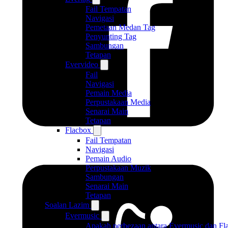
Fail Tempatan
Navigasi
Pemetaan Medan Tag
Penyunting Tag
Sambungan
Tetapan
Evervideo
Fail
Navigasi
Pemain Media
Perpustakaan Media
Senarai Main
Tetapan
Flacbox
Fail Tempatan
Navigasi
Pemain Audio
Perpustakaan Muzik
Sambungan
Senarai Main
Tetapan
Soalan Lazim
Evermusic
Apakah perbezaan antara Evermusic dan Fl