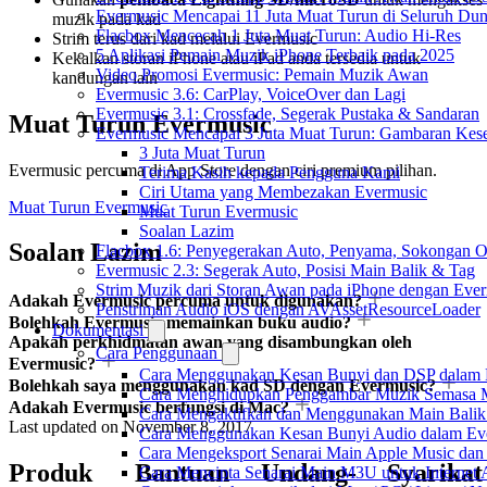
Evermusic Mencapai 11 Juta Muat Turun di Seluruh Dun
muzik pada kad
Flacbox Mencecah 1 Juta Muat Turun: Audio Hi-Res
Strim terus dari kad melalui Evermusic
5 Aplikasi Pemain Muzik iPhone Terbaik pada 2025
Kekalkan storan iPhone atau iPad anda tersedia untuk
Video Promosi Evermusic: Pemain Muzik Awan
kandungan lain
Evermusic 3.6: CarPlay, VoiceOver dan Lagi
Evermusic 3.1: Crossfade, Segerak Pustaka & Sandaran
Muat Turun Evermusic
Evermusic Mencapai 3 Juta Muat Turun: Gambaran Kese
3 Juta Muat Turun
Evermusic percuma di App Store dengan ciri premium pilihan.
Terima Kasih kepada Pengguna Kami
Ciri Utama yang Membezakan Evermusic
Muat Turun Evermusic
Muat Turun Evermusic
Soalan Lazim
Soalan Lazim
Flacbox 1.6: Penyegerakan Auto, Penyama, Sokongan
Evermusic 2.3: Segerak Auto, Posisi Main Balik & Tag
Strim Muzik dari Storan Awan pada iPhone dengan Eve
Adakah Evermusic percuma untuk digunakan?
Penstriman Audio iOS dengan AVAssetResourceLoader
Bolehkah Evermusic memainkan buku audio?
Dokumentasi
Apakah perkhidmatan awan yang disambungkan oleh
Cara Penggunaan
Evermusic?
Cara Menggunakan Kesan Bunyi dan DSP dalam Fla
Bolehkah saya menggunakan kad SD dengan Evermusic?
Cara Menghidupkan Penggambar Muzik Semasa M
Adakah Evermusic berfungsi di Mac?
Cara Mengaktifkan dan Menggunakan Main Balik
Last updated on
November 8, 2017
Cara Menggunakan Kesan Bunyi Audio dalam Everm
Cara Mengeksport Senarai Main Apple Music da
Produk
Bantuan
Undang-
Syarikat
Cara Mencipta Senarai Main M3U untuk Internet 