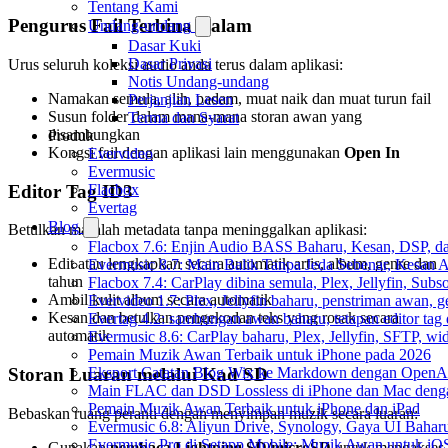
Tentang Kami
Pengurus Fail Terbina Dalam
Undang-undang
Dasar Kuki
Dasar Privasi
Urus seluruh koleksi audio anda terus dalam aplikasi:
Notis Undang-undang
Namakan semula, alih, padam, muat naik dan muat turun fail
Perjanjian Lesen
Susun folder dalam mana-mana storan awan yang
Terma dan Syarat
disambungkan
Produk
Kongsi fail dengan aplikasi lain menggunakan
Open In
Evervideo
Evermusic
Editor Tag ID3
Flacbox
Evertag
Blog
Betulkan masalah metadata tanpa meninggalkan aplikasi:
Flacbox 7.6: Enjin Audio BASS Baharu, Kesan, DSP, d
Edit atau lengkapkan secara automatik artis, album, genre dan
Evermusic 8.7: Main Balik Tanpa Jeda Sebenar, Kesan
tahun
Flacbox 7.4: CarPlay dibina semula, Plex, Jellyfin, Sub
Ambil kulit album secara automatik
Evervideo 1.7: Plex, Jellyfin baharu, penstriman awan, g
Kesan dan betulkan pengekodan teks yang rosak secara
Evertag 4.2: sambungan awan baharu, tetapan editor tag 
automatik
Evermusic 8.6: CarPlay baharu, Plex, Jellyfin, SFTP, widg
Pemain Muzik Awan Terbaik untuk iPhone pada 2026
Storan Luaran melalui Kad SD
Eksport Catatan Blog Wix ke Markdown dengan OpenA
Main FLAC dan DSD Lossless di iPhone dan Mac deng
Pemain Muzik Awan Terbaik untuk iPhone dan iPad
Bebaskan ruang peranti dengan menyimpan muzik secara luaran:
Evermusic 6.8: Aliyun Drive, Synology, Gaya UI Bahar
Evermusic Pro di Setapp Mobile: Muzik Awan untuk iO
Gunakan
pembaca Lightning SD/microSD
untuk mengakses