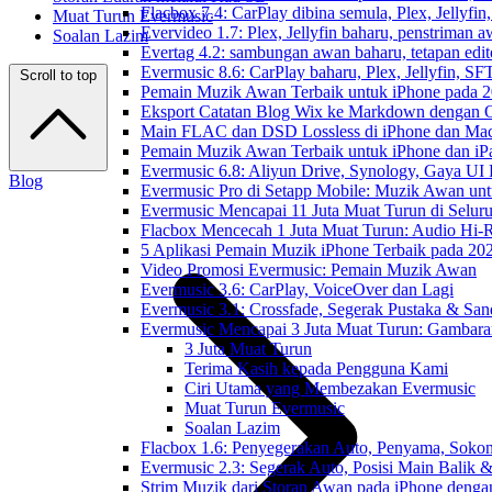
Flacbox 7.4: CarPlay dibina semula, Plex, Jellyfi
Muat Turun Evermusic
Evervideo 1.7: Plex, Jellyfin baharu, penstriman a
Soalan Lazim
Evertag 4.2: sambungan awan baharu, tetapan edito
Evermusic 8.6: CarPlay baharu, Plex, Jellyfin, SFT
Scroll to top
Pemain Muzik Awan Terbaik untuk iPhone pada 
Eksport Catatan Blog Wix ke Markdown dengan
Main FLAC dan DSD Lossless di iPhone dan Mac
Pemain Muzik Awan Terbaik untuk iPhone dan iP
Evermusic 6.8: Aliyun Drive, Synology, Gaya UI
Blog
Evermusic Pro di Setapp Mobile: Muzik Awan un
Evermusic Mencapai 11 Juta Muat Turun di Selur
Flacbox Mencecah 1 Juta Muat Turun: Audio Hi-
5 Aplikasi Pemain Muzik iPhone Terbaik pada 20
Video Promosi Evermusic: Pemain Muzik Awan
Evermusic 3.6: CarPlay, VoiceOver dan Lagi
Evermusic 3.1: Crossfade, Segerak Pustaka & San
Evermusic Mencapai 3 Juta Muat Turun: Gambara
3 Juta Muat Turun
Terima Kasih kepada Pengguna Kami
Ciri Utama yang Membezakan Evermusic
Muat Turun Evermusic
Soalan Lazim
Flacbox 1.6: Penyegerakan Auto, Penyama, Sok
Evermusic 2.3: Segerak Auto, Posisi Main Balik 
Strim Muzik dari Storan Awan pada iPhone denga