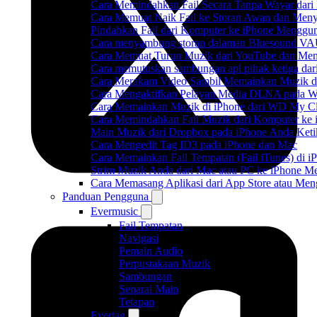
Cara Memindahkan Fail Secara Tanpa Wayar dar
Cara Memuat Naik Fail ke Storan Awan dan Meny
Pindahkan Fail dari Komputer ke iPhone Mengg
Cara menyambung storan dalaman Bluesound VAU
Cara Memuat Turun Muzik dari YouTube dan Mend
Cara memutuskan sambungan apl pihak ketiga dar
Cara Merakam Video Sambil Memainkan Muzik d
Cara Mengaktifkan Pelayan Media DLNA pada W
Cara Memainkan Muzik di iPhone dari WD My 
Cara Memindahkan Fail Muzik dari Komputer ke
Main Muzik dari Dropbox pada iPhone Anda Ketik
Cara Mengedit Tag ID3 pada iPhone dan Mac
Cara Memainkan Fail Tempatan (Fail iTunes) di i
Strim Muzik Anda dari Mac atau PC ke iPhone
Cara Memasang Aplikasi dari App Store atau Me
Panduan Pengguna
Evermusic
Fail Tempatan
Navigasi
Pemain Audio
Perpustakaan Muzik
Sambungan
Senarai Main
Tetapan
Evertag