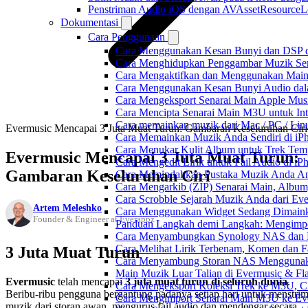
Penstriman Audio iOS dengan AVAssetResourceL
Dokumentasi
Cara Penggunaan
Cara Menggunakan Kesan Bunyi dan DSP dal
Cara Menghidupkan Penggambar Muzik Sem
Cara Mengaktifkan dan Menggunakan Main 
Cara Menggunakan Kesan Bunyi Audio dalam
Cara Mengeksport Senarai Main Apple Mus
Cara Mencipta Senarai Main M3U untuk Inte
Cara memainkan muzik dari Mac / PC / L
Evermusic Mencapai 3 Juta Muat Turun: Gambaran Keseluruhan Ciri
Cara Memainkan Muzik Anda Sendiri di i
Cara Menukar Kulit Album untuk Trek Tem
Evermusic Mencapai 3 Juta Muat Turun:
Cara Mengedit Lirik untuk Fail Audio di i
Gambaran Keseluruhan Ciri
Cara Memindahkan Pustaka Muzik Anda Ant
Cara Mengarkib (ZIP) Senarai Main, Album
Cara Scrobble Sejarah Muzik Anda dari Eve
Artem Meleshko
Cara Menggunakan Widget Sedang Dimaink
Founder & Engineer at Everappz
Panduan Langkah demi Langkah: Mengimpor
Cara Menyambungkan Synology NAS dan M
Cara Melihat Lirik Terbenam, Komen dan F
3 Juta Muat Turun
Cara Menyambung Storan NAS Menggunak
Main Muzik Luar Talian di Evermusic & Fl
Evermusic
telah mencapai
3 juta muat turun di seluruh dunia
.
Cara Mengeksport Koleksi Trek ke M3U, 
Beribu-ribu pengguna bergantung padanya setiap hari untuk menstri
Cara Mengimport Senarai Main M3U ke Ev
muzik dari storan awan, mengurus fail audio dan mendengar secara