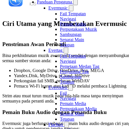
Panduan Pengguna
Evermusic
Fail Tempatan
Navigasi
Ciri Utama yang Membezakan Evermusic
Pemain Audio
Perpustakaan Muzik
Sambungan
Senarai Main
Penstriman Awan Peribadi
Tetapan
Evertag
Bina perkhidmatan muzik awan anda sendiri dengan menyambungka
Fail Tempatan
semua sumber storan anda:
Navigasi
Pemetaan Medan Tag
Dropbox, Google Drive, OneDrive, Box, MEGA
Penyunting Tag
Yandex.Disk, MyDrive, pCloud, HiDrive
Sambungan
Perkongsian fail SMB, pelayan WebDAV
Tetapan
Pemacu Wi-Fi luaran atau kad SD melalui pembaca Lightning
Evervideo
Fail
Strim atau muat turun muzik pada bila-bila masa tanpa menyimpan
Navigasi
semuanya pada peranti anda.
Pemain Media
Perpustakaan Media
Pemain Buku Audio dengan Penanda Buku
Senarai Main
Tetapan
Evermusic juga berfungsi sebagai pemain buku audio dengan ciri yan
Flacbox
direka untuk pendengaran jangka panjang: