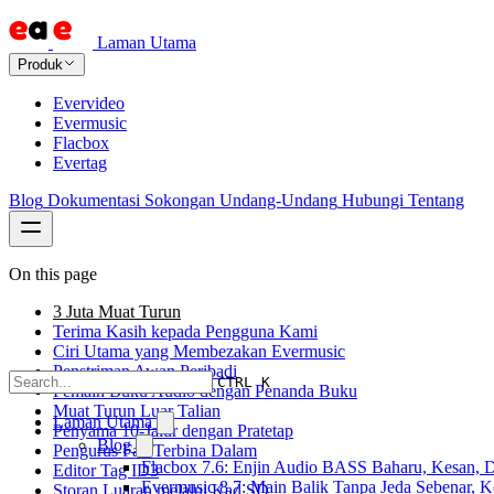
Laman Utama
Produk
Evervideo
Evermusic
Flacbox
Evertag
Blog
Dokumentasi
Sokongan
Undang-Undang
Hubungi
Tentang
On this page
3 Juta Muat Turun
Terima Kasih kepada Pengguna Kami
Ciri Utama yang Membezakan Evermusic
Penstriman Awan Peribadi
CTRL K
Pemain Buku Audio dengan Penanda Buku
Muat Turun Luar Talian
Laman Utama
Penyama 10-Jalur dengan Pratetap
Blog
Pengurus Fail Terbina Dalam
Flacbox 7.6: Enjin Audio BASS Baharu, Kesan, D
Editor Tag ID3
Evermusic 8.7: Main Balik Tanpa Jeda Sebenar, 
Storan Luaran melalui Kad SD