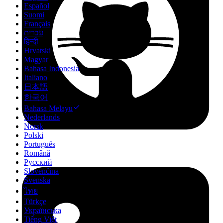
Español
Suomi
Français
עברית
हिन्दी
Hrvatski
Magyar
Bahasa Indonesia
Italiano
日本語
한국어
Bahasa Melayu
Nederlands
Norsk
Polski
Português
Română
Русский
Slovenčina
Svenska
ไทย
Türkçe
Українська
Tiếng Việt