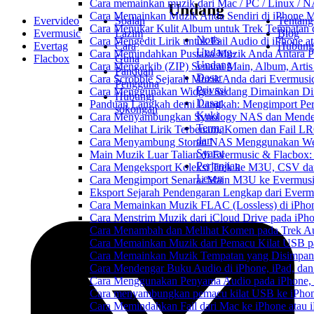
Cara memainkan muzik dari Mac / PC / Linux /
Undang
Cara Memainkan Muzik Anda Sendiri di iPhone 
Evervideo
Soalan
Tentang
Cara Menukar Kulit Album untuk Trek Tempatan 
Evermusic
Lazim
Blog
Notis
Cara Mengedit Lirik untuk Fail Audio di iPhone
Evertag
Cara
Hubung
Undang-
Cara Memindahkan Pustaka Muzik Anda Antara P
Flacbox
Guna
Undang
Cara Mengarkib (ZIP) Senarai Main, Album, Arti
Panduan
Dasar
Cara Scrobble Sejarah Muzik Anda dari Evermusic
Pengguna
Privasi
Cara Menggunakan Widget Sedang Dimainkan Din
Hubungi
Dasar
Panduan Langkah demi Langkah: Mengimport Per
sokongan
Kuki
Cara Menyambungkan Synology NAS dan Menden
Terma
Cara Melihat Lirik Terbenam, Komen dan Fail L
dan
Cara Menyambung Storan NAS Menggunakan Web
Syarat
Main Muzik Luar Talian di Evermusic & Flacbox:
Perjanjian
Cara Mengeksport Koleksi Trek ke M3U, CSV d
Lesen
Cara Mengimport Senarai Main M3U ke Evermusi
Eksport Sejarah Pendengaran Lengkap dari Everm
Cara Memainkan Muzik FLAC (Lossless) di iPho
Cara Menstrim Muzik dari iCloud Drive pada iPh
Cara Menambah dan Melihat Komen pada Trek Aud
Cara Memainkan Muzik dari Pemacu Kilat USB p
Cara Memainkan Muzik Tempatan yang Disimpan 
Cara Mendengar Buku Audio di iPhone, iPad, d
Cara Menggunakan Penyama Audio pada iPhone, 
Cara menyambungkan pemacu kilat USB ke iPhone
Cara Memindahkan Fail dari Mac ke iPhone atau