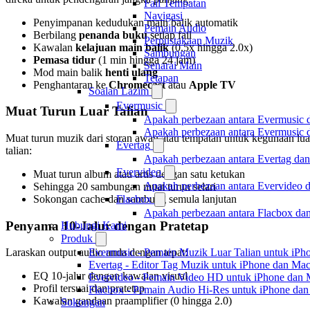
Fail Tempatan
Navigasi
Penyimpanan kedudukan main balik automatik
Pemain Audio
Berbilang
penanda buku
setiap fail
Perpustakaan Muzik
Kawalan
kelajuan main balik
(0.5x hingga 2.0x)
Sambungan
Pemasa tidur
(1 min hingga 24 jam)
Senarai Main
Mod main balik
henti ulang
Tetapan
Penghantaran ke
Chromecast
atau
Apple TV
Soalan Lazim
Evermusic
Muat Turun Luar Talian
Apakah perbezaan antara Evermusic 
Apakah perbezaan antara Evermusic
Muat turun muzik dari storan awan atau tempatan untuk kegunaan lua
Evertag
talian:
Apakah perbezaan antara Evertag da
Evervideo
Muat turun album atau artis dengan satu ketukan
Apakah perbezaan antara Evervideo 
Sehingga 20 sambungan muat turun selari
Sokongan cache dan sambung semula lanjutan
Flacbox
Apakah perbezaan antara Flacbox da
Penyama 10-Jalur dengan Pratetap
Hubungi Kami
Produk
Evermusic - Pemain Muzik Luar Talian untuk iPh
Laraskan output audio anda dengan tepat:
Evertag - Editor Tag Muzik untuk iPhone dan Ma
EQ 10-jalur dengan kawalan visual
Evervideo - Pemain Video HD untuk iPhone dan
Profil tersuai dan pratetap
Flacbox - Pemain Audio Hi-Res untuk iPhone da
Kawalan gandaan praamplifier (0 hingga 2.0)
Sokongan