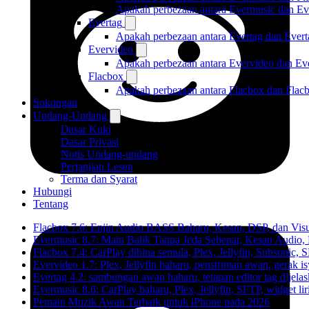
Apakah perbezaan antara Evermusic dan E
Evertag
Apakah perbezaan antara Evertag dan Ever
Evervideo
Apakah perbezaan antara Evervideo dan E
Flacbox
Apakah perbezaan antara Flacbox dan Fla
Sokongan
Undang-Undang
Dasar Kuki
Dasar Privasi
Notis Undang-undang
Perjanjian Lesen
Terma dan Syarat
Hubungi
Tentang
Flacbox 7.6: Enjin Audio BASS Baharu, Kesan, DSP, dan Vis
Evermusic 8.7: Main Balik Tanpa Jeda Sebenar, Kesan Audio
Flacbox 7.4: CarPlay dibina semula, Plex, Jellyfin, Subsonic,
Evervideo 1.7: Plex, Jellyfin baharu, penstriman awan, gerak i
Evertag 4.2: sambungan awan baharu, tetapan editor tag dijela
Evermusic 8.6: CarPlay baharu, Plex, Jellyfin, SFTP, widget lir
Pemain Muzik Awan Terbaik untuk iPhone pada 2026