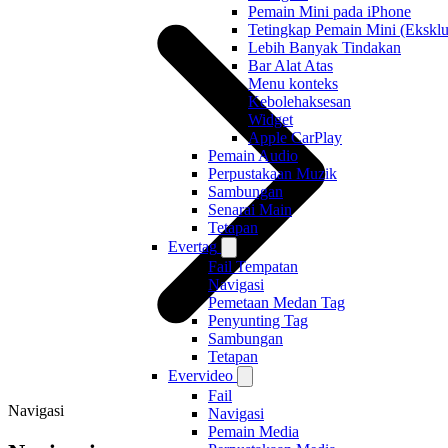
Pemain Mini pada iPhone
Tetingkap Pemain Mini (Eksklu
Lebih Banyak Tindakan
Bar Alat Atas
Menu konteks
Kebolehaksesan
Widget
Apple CarPlay
Pemain Audio
Perpustakaan Muzik
Sambungan
Senarai Main
Tetapan
Evertag
Fail Tempatan
Navigasi
Pemetaan Medan Tag
Penyunting Tag
Sambungan
Tetapan
Evervideo
Fail
Navigasi
Navigasi
Pemain Media