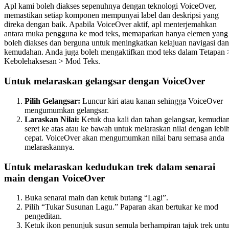
Apl kami boleh diakses sepenuhnya dengan teknologi VoiceOver,
memastikan setiap komponen mempunyai label dan deskripsi yang
direka dengan baik. Apabila VoiceOver aktif, apl menterjemahkan
antara muka pengguna ke mod teks, memaparkan hanya elemen yang
boleh diakses dan berguna untuk meningkatkan kelajuan navigasi dan
kemudahan. Anda juga boleh mengaktifkan mod teks dalam Tetapan 
Kebolehaksesan > Mod Teks.
Untuk melaraskan gelangsar dengan VoiceOver
Pilih Gelangsar:
Luncur kiri atau kanan sehingga VoiceOver
mengumumkan gelangsar.
Laraskan Nilai:
Ketuk dua kali dan tahan gelangsar, kemudia
seret ke atas atau ke bawah untuk melaraskan nilai dengan lebi
cepat. VoiceOver akan mengumumkan nilai baru semasa anda
melaraskannya.
Untuk melaraskan kedudukan trek dalam senarai
main dengan VoiceOver
Buka senarai main dan ketuk butang “Lagi”.
Pilih “Tukar Susunan Lagu.” Paparan akan bertukar ke mod
pengeditan.
Ketuk ikon penunjuk susun semula berhampiran tajuk trek unt