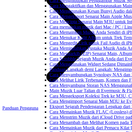
Cara Menghidupkan Penggambar Muzik Sem
Cara Mengaktifkan dan Menggunakan Main 
Cara Menggunakan Kesan Bunyi Audio dalam
Cara Mengeksport Senarai Main Apple Mus
Cara Mencipta Senarai Main M3U untuk Inte
Cara memainkan muzik dari Mac / PC / L
Cara Memainkan Muzik Anda Sendiri di i
Cara Menukar Kulit Album untuk Trek Tem
Cara Mengedit Lirik untuk Fail Audio di i
Cara Memindahkan Pustaka Muzik Anda Ant
Cara Mengarkib (ZIP) Senarai Main, Album
Cara Scrobble Sejarah Muzik Anda dari Eve
Cara Menggunakan Widget Sedang Dimaink
Panduan Langkah demi Langkah: Mengimpor
Cara Menyambungkan Synology NAS dan M
Cara Melihat Lirik Terbenam, Komen dan F
Cara Menyambung Storan NAS Menggunak
Main Muzik Luar Talian di Evermusic & Fl
Cara Mengeksport Koleksi Trek ke M3U, 
Cara Mengimport Senarai Main M3U ke Ev
Eksport Sejarah Pendengaran Lengkap dari
Panduan Pengguna
Cara Memainkan Muzik FLAC (Lossless) di
Cara Menstrim Muzik dari iCloud Drive pa
Cara Menambah dan Melihat Komen pada Tr
Cara Memainkan Muzik dari Pemacu Kilat 