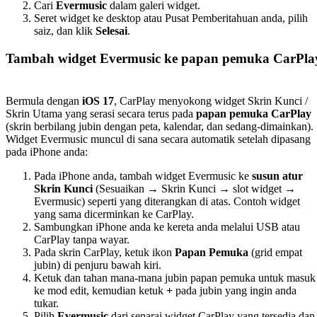
Cari
Evermusic
dalam galeri widget.
Seret widget ke desktop atau Pusat Pemberitahuan anda, pilih
saiz, dan klik
Selesai
.
Tambah widget Evermusic ke papan pemuka CarPla
Bermula dengan
iOS 17
, CarPlay menyokong widget Skrin Kunci /
Skrin Utama yang serasi secara terus pada
papan pemuka CarPlay
(skrin berbilang jubin dengan peta, kalendar, dan sedang-dimainkan).
Widget Evermusic muncul di sana secara automatik setelah dipasang
pada iPhone anda:
Pada iPhone anda, tambah widget Evermusic ke
susun atur
Skrin Kunci
(Sesuaikan → Skrin Kunci → slot widget →
Evermusic) seperti yang diterangkan di atas. Contoh widget
yang sama dicerminkan ke CarPlay.
Sambungkan iPhone anda ke kereta anda melalui USB atau
CarPlay tanpa wayar.
Pada skrin CarPlay, ketuk ikon
Papan Pemuka
(grid empat
jubin) di penjuru bawah kiri.
Ketuk dan tahan mana-mana jubin papan pemuka untuk masuk
ke mod edit, kemudian ketuk
+
pada jubin yang ingin anda
tukar.
Pilih
Evermusic
dari senarai widget CarPlay yang tersedia dan