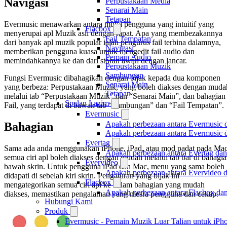
Navigasi
Perpustakaan Media
Senarai Main
Tetapan
Evermusic menawarkan antara muka pengguna yang intuitif yang
Flacbox
menyerupai apl Muzik asli dengan rapat. Apa yang membezakannya
Fail Tempatan
dari banyak apl muzik popular ialah pengurus fail terbina dalamnya,
Navigasi
memberikan pengguna kuasa untuk mengedit fail audio dan
Pemain Audio
memindahkannya ke dan dari storan awan dengan lancar.
Perpustakaan Muzik
Sambungan
Fungsi Evermusic dibahagikan dengan bijak kepada dua komponen
Senarai Main
yang berbeza: Perpustakaan Muzik, yang boleh diakses dengan muda
Tetapan
melalui tab “Perpustakaan Muzik” dan “Senarai Main”, dan bahagian
Soalan Lazim
Fail, yang terdapat di bawah tab “Sambungan” dan “Fail Tempatan”.
Evermusic
Apakah perbezaan antara Evermusic 
Bahagian
Apakah perbezaan antara Evermusic
Evertag
Sama ada anda menggunakan iPhone, iPad, atau mod padat pada Mac
Apakah perbezaan antara Evertag da
semua ciri apl boleh diakses dengan mudah melalui tab bar di bahagi
Evervideo
bawah skrin. Untuk pengguna iPad dan Mac, menu yang sama boleh
Apakah perbezaan antara Evervideo 
didapati di sebelah kiri skrin. Pengaturan yang bijak ini
Flacbox
mengategorikan semua ciri apl ke dalam bahagian yang mudah
Apakah perbezaan antara Flacbox da
diakses, memastikan pengalaman yang mesra pengguna dan cekap.
Hubungi Kami
Produk
Evermusic - Pemain Muzik Luar Talian untuk iPh