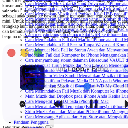
Untuk mengakses tetingkap pemain mini pada Mac anda, gerakkan
Cara Menstrim Muzik dari iCloud Drive pada iPhone at
kursor anda ke tepi kanan bawah tetingkap apl dan ubah saiznya ke
Cara Menambah dan Melihat Komen pada Trek Audio An
saiz sekecil mungkin. Kemudian, ketuk butang runtuh (digambarkan
Cara Memainkan Muzik dari Pemacu Kilat USB pada iP
sebagai anak panah ke bawah) untuk mengaktifkan tetingkap pemain
Cara Memainkan Muzik Tempatan yang Disimpan di iP
mini. Untuk memastikan tetingkap pemain mini sentiasa berada di ata
Cara Mendengar Buku Audio di iPhone, iPad, dan Mac
tetingkap lain, navigasi ke bar menu atas Mac anda, pilih ‘Tetingkap,’
Cara Menggunakan Penyama Audio pada iPhone, iPad a
dan kemudian pilih ‘Tunjuk Tetingkap Sentiasa Di Atas.’ Ciri ini
Cara menyambungkan pemacu kilat USB ke iPhone dan m
berguna untuk mendengar kuliah audio tanpa gangguan.
Cara Memindahkan Fail dari Mac ke iPhone atau iPad 
Cara Memindahkan Fail Secara Tanpa Wayar dari Komp
Cara Memuat Naik Fail ke Storan Awan dan Menyambung
Pindahkan Fail dari Komputer ke iPhone Menggunakan
Cara menyambung storan dalaman Bluesound VAULT dar
Cara Memuat Turun Muzik dari YouTube dan Mendengar
Cara memutuskan sambungan apl pihak ketiga daripada
Cara Merakam Video Sambil Memainkan Muzik di iPho
Cara Mengaktifkan Pelayan Media DLNA pada Window
Cara Memainkan Muzik di iPhone dari WD My Cloud 
Cara Memindahkan Fail Muzik dari Komputer ke iPhon
Main Muzik dari Dropbox pada iPhone Anda Ketika Lua
Cara Mengedit Tag ID3 pada iPhone dan Mac
Cara Memainkan Fail Tempatan (Fail iTunes) di iPhone 
Strim Muzik Anda dari Mac atau PC ke iPhone Mengg
Cara Memasang Aplikasi dari App Store atau Mengakt
Panduan Pengguna
Tetingkap Pemain Mini Mac