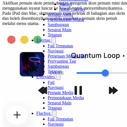
Aktifkan pemain skrin penuh dengan mengetuk ikon pemain mini da
Widget
menggunakan isyarat luncur ke bawah untuk menyembunyikannya.
Apple CarPlay
Pada iPad dan Mac, skrin pemain mini terletak di bahagian atas skrin
Pemain Audio
dan boleh disembunyikan apabila membuka pemain skrin penuh
Perpustakaan Muzik
melalui menu utama.
Sambungan
Senarai Main
Tetapan
Evertag
Fail Tempatan
Navigasi
Pemetaan Medan Tag
Penyunting Tag
Sambungan
Tetapan
Evervideo
Fail
Navigasi
Pemain Media
Perpustakaan Media
Senarai Main
Tetapan
Flacbox
Fail Tempatan
Navigasi