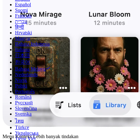
Español
Suomi
Français
עברית
हिन्दी
Hrvatski
Magyar
Bahasa Indonesia
Italiano
日本語
한국어
Bahasa Melayu
Nederlands
Norsk
Polski
Português
Română
Русский
Slovenčina
Svenska
ไทย
Türkçe
Українська
Menu Konteks Lebih banyak tindakan
Tiếng Việt