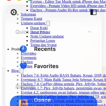
Evertag - Editor Tag Muzik untuk iPhone dan Ma
Evervideo - Pemain Video HD untuk iPhone dan
Flacbox - Pemain Audio Hi-Res untuk iPhone da
Sokongan
Tentang Kami
Undang-undang
Dasar Kuki
Dasar Privasi
Notis Undang-undang
Perjanjian Lesen
Terma dan Syarat
Produk
Evervideo
Evermusic
Flacbox
Evertag
Blog
Flacbox 7.6: Enjin Audio BASS Baharu, Kesan, DSP, d
Evermusic 8.7: Main Balik Tanpa Jeda Sebenar, Kesan
Flacbox 7.4: CarPlay dibina semula, Plex, Jellyfin, Sub
Evervideo 1.7: Plex, Jellyfin baharu, penstriman awan, g
Evertag 4.2: sambungan awan baharu, tetapan editor tag 
Evermusic 8.6: CarPlay baharu, Plex, Jellyfin, SFTP, widg
Pemain Muzik Awan Terbaik untuk iPhone pada 2026
Eksport Catatan Blog Wix ke Markdown dengan OpenA