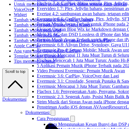
Flacbox 7.4: CarPlay dibina semula, Plex, Jellyfi
Untuk melaraskan kedudukan trek dalam senarai main dengan
Evervideo 1.7: Plex, Jellyfin baharu, penstriman a
VoiceOver
Evertag 4.2: sambungan awan baharu, tetapan edito
Widget
Evermusic 8.6: CarPlay baharu, Plex, Jellyfin, SFT
Tambah widget pada iPhone (Skrin Utama)
Pemain Muzik Awan Terbaik untuk iPhone pada 
Tambah widget pada iPhone (Skrin Kunci)
Eksport Catatan Blog Wix ke Markdown dengan
Tambah widget pada iPad
Main FLAC dan DSD Lossless di iPhone dan Mac
Tambah widget pada Mac
Pemain Muzik Awan Terbaik untuk iPhone dan iP
Tambah widget Evermusic ke papan pemuka CarPlay
Evermusic 6.8: Aliyun Drive, Synology, Gaya UI
Apple CarPlay
Evermusic Pro di Setapp Mobile: Muzik Awan un
Apa yang anda dapat dalam CarPlay
Evermusic Mencapai 11 Juta Muat Turun di Selur
Templat Sedang Dimainkan
Flacbox Mencecah 1 Juta Muat Turun: Audio Hi-
Tips memandu selamat
5 Aplikasi Pemain Muzik iPhone Terbaik pada 20
Video Promosi Evermusic: Pemain Muzik Awan
Scroll to top
Evermusic 3.6: CarPlay, VoiceOver dan Lagi
Evermusic 3.1: Crossfade, Segerak Pustaka & San
Evermusic Mencapai 3 Juta Muat Turun: Gambara
Flacbox 1.6: Penyegerakan Auto, Penyama, Sok
Evermusic 2.3: Segerak Auto, Posisi Main Balik 
Dokumentasi
Strim Muzik dari Storan Awan pada iPhone denga
Penstriman Audio iOS dengan AVAssetResourceL
Dokumentasi
Cara Penggunaan
Cara Menggunakan Kesan Bunyi dan DSP dal