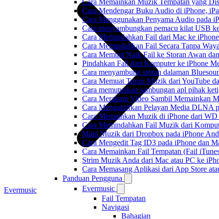
Cara Memainkan Muzik Tempatan yang Dis
Cara Mendengar Buku Audio di iPhone, i
Cara Menggunakan Penyama Audio pada iPh
Cara menyambungkan pemacu kilat USB ke 
Cara Memindahkan Fail dari Mac ke iPhone
Cara Memindahkan Fail Secara Tanpa Waya
Cara Memuat Naik Fail ke Storan Awan dan
Pindahkan Fail dari Komputer ke iPhone 
Cara menyambung storan dalaman Bluesoun
Cara Memuat Turun Muzik dari YouTube da
Cara memutuskan sambungan apl pihak keti
Cara Merakam Video Sambil Memainkan Mu
Cara Mengaktifkan Pelayan Media DLNA p
Cara Memainkan Muzik di iPhone dari W
Cara Memindahkan Fail Muzik dari Komput
Main Muzik dari Dropbox pada iPhone Anda
Cara Mengedit Tag ID3 pada iPhone dan M
Cara Memainkan Fail Tempatan (Fail iTunes
Strim Muzik Anda dari Mac atau PC ke i
Cara Memasang Aplikasi dari App Store a
Panduan Pengguna
Evermusic
Evermusic
Fail Tempatan
Navigasi
Bahagian