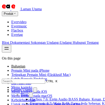
Laman Utama
Produk
Evervideo
Evermusic
Flacbox
Evertag
Blog
Dokumentasi
Sokongan
Undang-Undang
Hubungi
Tentang
On this page
Bahagian
Pemain Mini pada iPhone
Tetingkap Pemain Mini (Eksklusif Mac)
Lebih Banyak Tindakan
CTRL K
Bar Alat Atas
Menu konteks
Laman Utama
Menu konteks pada iOS
Blog
Menu konteks pada macOS
Flacbox 7.6: Enjin Audio BASS Baharu, Kesan, D
Kebolehaksesan
Evermusic 8.7: Main Balik Tanpa Jeda Sebenar, 
Untuk melaraskan gelangsar dengan VoiceOver