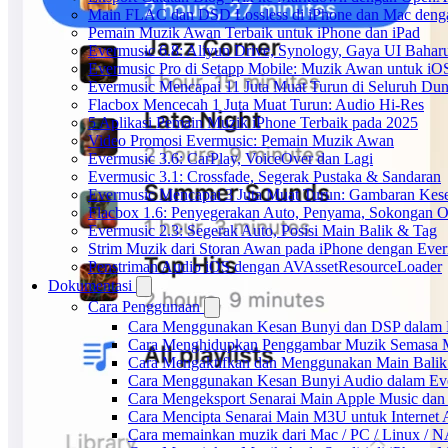
Main FLAC dan DSD Lossless di iPhone dan Mac deng
Pemain Muzik Awan Terbaik untuk iPhone dan iPad
Evermusic 6.8: Aliyun Drive, Synology, Gaya UI Bahar
Evermusic Pro di Setapp Mobile: Muzik Awan untuk iO
Evermusic Mencapai 11 Juta Muat Turun di Seluruh Dun
Flacbox Mencecah 1 Juta Muat Turun: Audio Hi-Res
5 Aplikasi Pemain Muzik iPhone Terbaik pada 2025
Video Promosi Evermusic: Pemain Muzik Awan
Evermusic 3.6: CarPlay, VoiceOver dan Lagi
Evermusic 3.1: Crossfade, Segerak Pustaka & Sandaran
Evermusic Mencapai 3 Juta Muat Turun: Gambaran Kese
Flacbox 1.6: Penyegerakan Auto, Penyama, Sokongan
Evermusic 2.3: Segerak Auto, Posisi Main Balik & Tag
Strim Muzik dari Storan Awan pada iPhone dengan Eve
Penstriman Audio iOS dengan AVAssetResourceLoader
Dokumentasi
Cara Penggunaan
Cara Menggunakan Kesan Bunyi dan DSP dalam Fla
Cara Menghidupkan Penggambar Muzik Semasa M
Cara Mengaktifkan dan Menggunakan Main Balik
Cara Menggunakan Kesan Bunyi Audio dalam Everm
Cara Mengeksport Senarai Main Apple Music da
Cara Mencipta Senarai Main M3U untuk Internet 
Cara memainkan muzik dari Mac / PC / Linux /