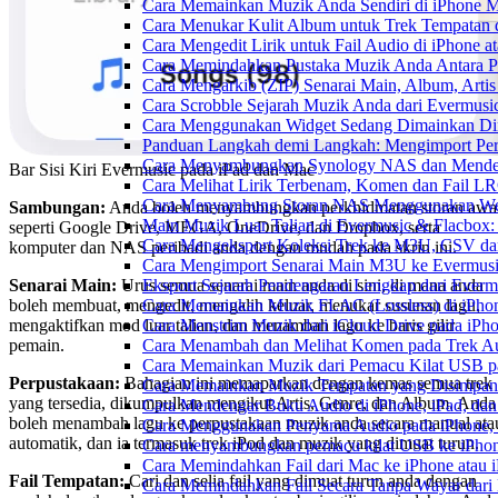
Cara Memainkan Muzik Anda Sendiri di iPhone 
Cara Menukar Kulit Album untuk Trek Tempatan 
Cara Mengedit Lirik untuk Fail Audio di iPhone
Cara Memindahkan Pustaka Muzik Anda Antara P
Cara Mengarkib (ZIP) Senarai Main, Album, Arti
Cara Scrobble Sejarah Muzik Anda dari Evermusic
Cara Menggunakan Widget Sedang Dimainkan Din
Panduan Langkah demi Langkah: Mengimport Per
Cara Menyambungkan Synology NAS dan Menden
Bar Sisi Kiri Evermusic pada iPad dan Mac
Cara Melihat Lirik Terbenam, Komen dan Fail L
Cara Menyambung Storan NAS Menggunakan Web
Sambungan:
Anda boleh menyambungkan perkhidmatan storan awa
Main Muzik Luar Talian di Evermusic & Flacbox:
seperti Google Drive, MEGA, OneDrive, dan Dropbox, serta
Cara Mengeksport Koleksi Trek ke M3U, CSV d
komputer dan NAS peribadi anda dengan mudah pada skrin ini.
Cara Mengimport Senarai Main M3U ke Evermusi
Senarai Main:
Urus semua senarai main anda di sini, di mana anda
Eksport Sejarah Pendengaran Lengkap dari Everm
boleh membuat, mengedit, mengalih keluar, menukar susunan lagu,
Cara Memainkan Muzik FLAC (Lossless) di iPho
mengaktifkan mod luar talian, dan menambah lagu ke baris gilir
Cara Menstrim Muzik dari iCloud Drive pada iPh
pemain.
Cara Menambah dan Melihat Komen pada Trek Aud
Cara Memainkan Muzik dari Pemacu Kilat USB p
Perpustakaan:
Bahagian ini memaparkan dengan kemas semua trek
Cara Memainkan Muzik Tempatan yang Disimpan 
yang tersedia, dikumpulkan mengikut Artis, Genre, dan Album. Anda
Cara Mendengar Buku Audio di iPhone, iPad, d
boleh menambah lagu ke perpustakaan muzik anda secara manual ata
Cara Menggunakan Penyama Audio pada iPhone, 
automatik, dan ia termasuk trek iPod dan muzik yang dimuat turun.
Cara menyambungkan pemacu kilat USB ke iPhone
Cara Memindahkan Fail dari Mac ke iPhone atau
Fail Tempatan:
Cari dan selia fail yang dimuat turun anda dengan
Cara Memindahkan Fail Secara Tanpa Wayar dar