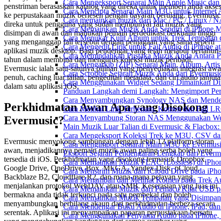
Cara Mengeksport Senarai Main Apple Music da
penstriman berasaskan katalog yang direka untuk memberi anda akse
Cara Mencipta Senarai Main M3U untuk Internet 
ke perpustakaan muzik berlesen dengan bayaran berulang. Evermusic
Cara memainkan muzik dari Mac / PC / Linux /
direka untuk pengguna yang sudah mempunyai fail muzik yang
Cara Memainkan Muzik Anda Sendiri di iPhone 
disimpan di awan dan mahukan pemain berdedikasi berkualiti tinggi
Cara Menukar Kulit Album untuk Trek Tempatan 
yang menganggap fail tersebut dengan penjagaan yang sama seperti
Cara Mengedit Lirik untuk Fail Audio di iPhone
aplikasi muzik desktop. Bagi pendengar yang telah melabur bertahun-
Cara Memindahkan Pustaka Muzik Anda Antara P
tahun dalam membina dan mengurus koleksi muzik peribadi,
Cara Mengarkib (ZIP) Senarai Main, Album, Arti
Evermusic ialah satu-satunya pilihan yang menyediakan integrasi aw
Cara Scrobble Sejarah Muzik Anda dari Evermusic
penuh, caching luar talian, pengeditan metadata, dan ciri audio lanjut
Cara Menggunakan Widget Sedang Dimainkan Din
dalam satu aplikasi iOS.
Panduan Langkah demi Langkah: Mengimport Per
Cara Menyambungkan Synology NAS dan Menden
Perkhidmatan Awan Apa yang Disokong
Cara Melihat Lirik Terbenam, Komen dan Fail L
Cara Menyambung Storan NAS Menggunakan Web
Evermusic?
Main Muzik Luar Talian di Evermusic & Flacbox:
Cara Mengeksport Koleksi Trek ke M3U, CSV d
Evermusic menyokong sambungan dengan lebih 12 platform storan
Cara Mengimport Senarai Main M3U ke Evermusi
awan, menjadikannya pemain muzik awan paling serba boleh yang
Eksport Sejarah Pendengaran Lengkap dari Everm
tersedia di iOS. Perkhidmatan yang disokong termasuk Dropbox,
Cara Memainkan Muzik FLAC (Lossless) di iPho
Google Drive, OneDrive, Box, MEGA, Yandex.Disk, pCloud,
Cara Menstrim Muzik dari iCloud Drive pada iPh
Backblaze B2, Cloudflare R2, dan mana-mana pelayan yang
Cara Menambah dan Melihat Komen pada Trek Aud
menjalankan protokol WebDAV atau SMB. Keserasian yang luas ini
Cara Memainkan Muzik dari Pemacu Kilat USB p
bermakna anda tidak terkunci pada satu pembekal dan boleh
Cara Memainkan Muzik Tempatan yang Disimpan 
menyambungkan berbilang akaun dari perkhidmatan berbeza secara
Cara Mendengar Buku Audio di iPhone, iPad, d
serentak. Aplikasi ini menyampaikan paparan perpustakaan bersatu
Cara Menggunakan Penyama Audio pada iPhone, 