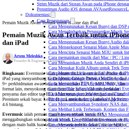
Strim Muzik dari Storan Awan pada iPhone denga
Penstriman Audio iOS dengan AVAssetResourceL
Dokumentasi
Cara Penggunaan
Pemain Muzik Awan Terbaik untuk iPhone dan iPad
Cara Menggunakan Kesan Bunyi dan DSP dal
Cara Menghidupkan Penggambar Muzik Sem
Pemain Muzik Awan Terbaik untuk iPhon
Cara Mengaktifkan dan Menggunakan Main 
dan iPad
Cara Menggunakan Kesan Bunyi Audio dalam
Cara Mengeksport Senarai Main Apple Mus
Cara Mencipta Senarai Main M3U untuk Inte
Artem Meleshko
Cara memainkan muzik dari Mac / PC / L
Founder & Engineer at Everappz
Cara Memainkan Muzik Anda Sendiri di i
Cara Menukar Kulit Album untuk Trek Tem
Cara Mengedit Lirik untuk Fail Audio di i
Ringkasan:
Evermusic ialah pemain muzik awan untuk iPhone dan
Cara Memindahkan Pustaka Muzik Anda Ant
iPad yang menyambung ke Dropbox, Google Drive, OneDrive, dan
Cara Mengarkib (ZIP) Senarai Main, Album
9+ perkhidmatan awan lain. Ia memainkan FLAC, MP3, WAV, dan
Cara Scrobble Sejarah Muzik Anda dari Eve
format lain, menyokong muat turun luar talian, dan menyertakan
Cara Menggunakan Widget Sedang Dimaink
penyama dan editor tag ID3. Muat turun percuma dengan naik taraf
Panduan Langkah demi Langkah: Mengimpor
Premium sekali bayar. Lebih 11 juta muat turun, penilaian App Store
Cara Menyambungkan Synology NAS dan M
4.6 bintang.
Cara Melihat Lirik Terbenam, Komen dan F
Evermusic
ialah pemain muzik awan terbaik untuk iOS,
Cara Menyambung Storan NAS Menggunak
menggabungkan sokongan asli untuk 12+ perkhidmatan storan awan
Main Muzik Luar Talian di Evermusic & Fl
dengan main balik luar talian, penyama terbina dalam, dan pengurus
Cara Mengeksport Koleksi Trek ke M3U, 