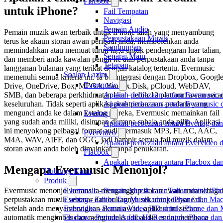
Flacbox
untuk iPhone?
Fail Tempatan
Navigasi
Pemain Audio
Pemain muzik awan terbaik untuk iPhone ialah yang menyambung
Perpustakaan Muzik
terus ke akaun storan awan peribadi anda, membolehkan anda
Sambungan
memindahkan atau memuat turun lagu untuk pendengaran luar talian,
Senarai Main
dan memberi anda kawalan penuh ke atas perpustakaan anda tanpa
Tetapan
langganan bulanan yang terikat dengan katalog tertentu. Evermusic
Soalan Lazim
memenuhi semua kriteria ini. Ia berintegrasi dengan Dropbox, Googl
Evermusic
Drive, OneDrive, Box, MEGA, Yandex.Disk, pCloud, WebDAV,
SMB, dan beberapa perkhidmatan lain – lebih 12 platform awan seca
Apakah perbezaan antara Evermusic 
keseluruhan. Tidak seperti aplikasi penstriman arus perdana yang
Apakah perbezaan antara Evermusic
mengunci anda ke dalam katalog mereka, Evermusic memainkan fail
Evertag
yang sudah anda miliki, disimpan di mana sahaja anda pilih. Aplikasi
Apakah perbezaan antara Evertag da
ini menyokong pelbagai format audio termasuk MP3, FLAC, AAC,
Evervideo
M4A, WAV, AIFF, dan OGG, jadi hampir semua fail muzik dalam
Apakah perbezaan antara Evervideo 
storan awan anda boleh dimainkan tanpa penukaran.
Flacbox
Apakah perbezaan antara Flacbox da
Mengapa Evermusic Menonjol?
Hubungi Kami
Produk
Evermusic - Pemain Muzik Luar Talian untuk iPh
Evermusic menonjol kerana ia menganggap storan awan anda sebaga
Evertag - Editor Tag Muzik untuk iPhone dan Ma
perpustakaan muzik sebenar dan bukannya sekadar pelayar fail.
Evervideo - Pemain Video HD untuk iPhone dan
Setelah anda menyambungkan akaun awan, aplikasi ini secara
Flacbox - Pemain Audio Hi-Res untuk iPhone da
automatik mengimbas dan mengindeks fail audio anda, membaca