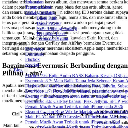
Sokongan
metadata terbenam dan karya album, dan menyusun semua perkara k
Tentang Kami
dalam paparan perpustakaan yang biasa dengan artis, album, genre,
dan senarai main. Ia menyertakan editor tag ID3 terbina dalam supaya
Undang-undang
anda boleh membetulkan tajuk lagu, nama artis, dan maklumat album
Dasar Kuki
terus pada peranti anda. Penyama menawarkan pelbagai praset
Dasar Privasi
bersama pelarasan jalur manual, dan enjin audio menyokong main
Notis Undang-undang
balik tanpa jurang dan crossfade untuk sesi pendengaran yang tidak
Perjanjian Lesen
terganggu. Main balik latar belakang, kawalan Skrin Kunci, dan
Terma dan Syarat
integrasi penuh dengan CarPlay dan AirPlay bermakna Evermusic
Produk
berfungsi dengan lancar merentasi ekosistem Apple tanpa memerluka
Evervideo
sebarang konfigurasi tambahan daripada pengguna.
Evermusic
Flacbox
Bagaimana Evermusic Berbanding dengan
Evertag
Blog
Pilihan Lain?
Flacbox 7.6: Enjin Audio BASS Baharu, Kesan, DSP, d
Evermusic 8.7: Main Balik Tanpa Jeda Sebenar, Kesan
Apabila menilai pemain muzik awan, adalah berguna untuk
Flacbox 7.4: CarPlay dibina semula, Plex, Jellyfin, Sub
membandingkan Evermusic dengan alternatif paling popular merentas
Evervideo 1.7: Plex, Jellyfin baharu, penstriman awan, g
ciri-ciri utama yang penting bagi pengguna yang mengekalkan koleks
Evertag 4.2: sambungan awan baharu, tetapan editor tag 
muzik mereka sendiri.
Evermusic 8.6: CarPlay baharu, Plex, Jellyfin, SFTP, widg
Pemain Muzik Awan Terbaik untuk iPhone pada 2026
Apple
YouTub
Eksport Catatan Blog Wix ke Markdown dengan OpenA
Ciri
Evermusic
Spotify
Music
Music
Main FLAC dan DSD Lossless di iPhone dan Mac deng
Pemain Muzik Awan Terbaik untuk iPhone dan iPad
Terhad
Muat nai
Main fail
Apakah Pemain Muzik Awan Terbaik untuk iPhon
Ya (12+ perkhidmatan)
Tidak
(iCloud
sahaja