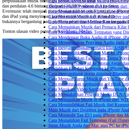
perpustakaan muzik berfungsi penuh. Dengan lebih 11 juta muat turu
Cara Mengimport Senarai Main M3U ke Ev
dan penilaian 4.6 bintang daripada 18,000+ ulasan di App Store,
Eksport Sejarah Pendengaran Lengkap dari
Evermusic telah menjadi penyelesaian pilihan untuk pengguna iPhon
Cara Memainkan Muzik FLAC (Lossless) di
dan iPad yang menyimpan koleksi muzik mereka di awan dan
Cara Menstrim Muzik dari iCloud Drive pa
bukannya bergantung pada platform penstriman berasaskan langgana
Cara Menambah dan Melihat Komen pada Tr
Cara Memainkan Muzik dari Pemacu Kilat 
Tonton ulasan video penuh oleh
@Massi_Media
:
Cara Memainkan Muzik Tempatan yang Dis
Cara Mendengar Buku Audio di iPhone, i
Cara Menggunakan Penyama Audio pada iPh
Cara menyambungkan pemacu kilat USB ke 
Cara Memindahkan Fail dari Mac ke iPhone
Cara Memindahkan Fail Secara Tanpa Waya
Cara Memuat Naik Fail ke Storan Awan dan
Pindahkan Fail dari Komputer ke iPhone 
Cara menyambung storan dalaman Bluesoun
Cara Memuat Turun Muzik dari YouTube da
Cara memutuskan sambungan apl pihak keti
Cara Merakam Video Sambil Memainkan Mu
Cara Mengaktifkan Pelayan Media DLNA p
Cara Memainkan Muzik di iPhone dari W
Cara Memindahkan Fail Muzik dari Komput
Main Muzik dari Dropbox pada iPhone Anda
Cara Mengedit Tag ID3 pada iPhone dan M
Cara Memainkan Fail Tempatan (Fail iTunes
Strim Muzik Anda dari Mac atau PC ke i