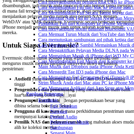
yang menggabungkan kandungan dari semua sumber yang
Cara menyambungkan pemacu kilat USB ke iPhone
disambungkan, jadi muzik anda muncul di satu tempat tanpa mengira
Cara Memindahkan Fail dari Mac ke iPhone atau
di mana fail tersebut secara fizikal berada. Bagi pengguna yang
Cara Memindahkan Fail Secara Tanpa Wayar dar
menjalankan pelayan media rumah atau peranti NAS dengan
Cara Memuat Naik Fail ke Storan Awan dan Meny
WebDAV atau SMB diaktifkan, Evermusic secara berkesan menguba
Pindahkan Fail dari Komputer ke iPhone Mengg
iPhone menjadi pemain muzik jauh untuk seluruh koleksi rumah
Cara menyambung storan dalaman Bluesound VAU
mereka.
Cara Memuat Turun Muzik dari YouTube dan Mend
Cara memutuskan sambungan apl pihak ketiga dar
Untuk Siapa Evermusic?
Cara Merakam Video Sambil Memainkan Muzik d
Cara Mengaktifkan Pelayan Media DLNA pada W
Cara Memainkan Muzik di iPhone dari WD My 
Evermusic dibina untuk sesiapa yang lebih suka memiliki dan
Cara Memindahkan Fail Muzik dari Komputer ke
mengurus muzik mereka daripada menyewa akses ke katalog
Main Muzik dari Dropbox pada iPhone Anda Ketik
penstriman:
Cara Mengedit Tag ID3 pada iPhone dan Mac
Cara Memainkan Fail Tempatan (Fail iTunes) di i
Audiofil
yang mengumpul fail FLAC dan DSD beresolusi
Strim Muzik Anda dari Mac atau PC ke iPhone
tinggi
Cara Memasang Aplikasi dari App Store atau Me
Pengembara dan penumpang
yang memerlukan main balik
Panduan Pengguna
luar talian yang boleh dipercayai
Evermusic
Pengumpul muzik lama
dengan perpustakaan besar yang
dibina selama beberapa dekad
Fail Tempatan
Pengguna di kawasan
di mana perkhidmatan penstriman uta
Navigasi
mempunyai katalog terhad
Pemain Audio
Pemilik NAS dan pelayan rumah
yang mahukan akses muda
Perpustakaan Muzik
alih ke koleksi mereka
Sambungan
Senarai Main