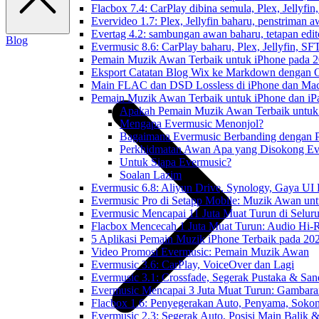
Flacbox 7.4: CarPlay dibina semula, Plex, Jellyfi
Evervideo 1.7: Plex, Jellyfin baharu, penstriman a
Evertag 4.2: sambungan awan baharu, tetapan edito
Blog
Evermusic 8.6: CarPlay baharu, Plex, Jellyfin, SFT
Pemain Muzik Awan Terbaik untuk iPhone pada 
Eksport Catatan Blog Wix ke Markdown dengan
Main FLAC dan DSD Lossless di iPhone dan Mac
Pemain Muzik Awan Terbaik untuk iPhone dan iP
Apakah Pemain Muzik Awan Terbaik untuk
Mengapa Evermusic Menonjol?
Bagaimana Evermusic Berbanding dengan P
Perkhidmatan Awan Apa yang Disokong Ev
Untuk Siapa Evermusic?
Soalan Lazim
Evermusic 6.8: Aliyun Drive, Synology, Gaya UI
Evermusic Pro di Setapp Mobile: Muzik Awan un
Evermusic Mencapai 11 Juta Muat Turun di Selur
Flacbox Mencecah 1 Juta Muat Turun: Audio Hi-
5 Aplikasi Pemain Muzik iPhone Terbaik pada 20
Video Promosi Evermusic: Pemain Muzik Awan
Evermusic 3.6: CarPlay, VoiceOver dan Lagi
Evermusic 3.1: Crossfade, Segerak Pustaka & San
Evermusic Mencapai 3 Juta Muat Turun: Gambara
Flacbox 1.6: Penyegerakan Auto, Penyama, Sok
Evermusic 2.3: Segerak Auto, Posisi Main Balik 