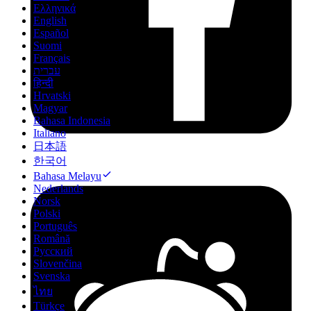
Ελληνικά
English
Español
Suomi
Français
עברית
हिन्दी
Hrvatski
Magyar
Bahasa Indonesia
Italiano
日本語
한국어
Bahasa Melayu
Nederlands
Norsk
Polski
Português
Română
Русский
Slovenčina
Svenska
ไทย
Türkçe