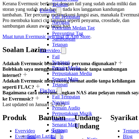
Kerana Evermusic berfungsi dengan fail yang sudah anda miliki dan
Tetapan
storan yang sudah anda bayar, tiada kos langganan kandungan
Evertag
tambahan. Tier percuma merangkumi fungsi asas, manakala Evermus
Fail Tempatan
Pro membuka kunci ciri lanjutan seperti penyama, crossfade, dan
Navigasi
sambungan akaun awan tanpa had.
Pemetaan Medan Tag
Penyunting Tag
Muat turun Evermusic percuma di App Store
.
Sambungan
Tetapan
Soalan Lazim
Evervideo
Fail
Navigasi
Adakah Evermusic benar-benar percuma digunakan?
Pemain Media
Bolehkah saya menggunakan Evermusic tanpa sambungan
Perpustakaan Media
internet?
Senarai Main
Adakah Evermusic menyokong format audio tanpa kehilangan
Tetapan
seperti FLAC?
Flacbox
Bagaimana cara menyambungkan NAS atau pelayan rumah say
Fail Tempatan
ke Evermusic?
Navigasi
Last updated on
Januari 5, 2025
Pemain Audio
Perpustakaan Muzik
Produk
Bantuan
Undang-
Syarikat
Sambungan
Undang
Senarai Main
Tetapan
Evervideo
Soalan
Tentang
Soalan Lazim
Evermusic
Lazim
Blog