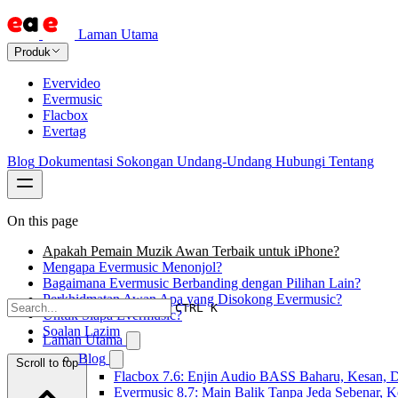
Laman Utama
Produk
Evervideo
Evermusic
Flacbox
Evertag
Blog
Dokumentasi
Sokongan
Undang-Undang
Hubungi
Tentang
On this page
Apakah Pemain Muzik Awan Terbaik untuk iPhone?
Mengapa Evermusic Menonjol?
Bagaimana Evermusic Berbanding dengan Pilihan Lain?
Perkhidmatan Awan Apa yang Disokong Evermusic?
CTRL K
Untuk Siapa Evermusic?
Soalan Lazim
Laman Utama
Blog
Scroll to top
Flacbox 7.6: Enjin Audio BASS Baharu, Kesan, D
Evermusic 8.7: Main Balik Tanpa Jeda Sebenar, 