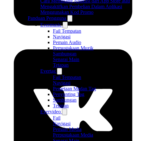
Cara Memasang Aplikasi dari App Store atau
Mengaktifkan Pembelian Dalam Aplikasi
Menggunakan Kod Promo
Panduan Pengguna
Evermusic
Fail Tempatan
Navigasi
Pemain Audio
Perpustakaan Muzik
Sambungan
Senarai Main
Tetapan
Evertag
Fail Tempatan
Navigasi
Pemetaan Medan Tag
Penyunting Tag
Sambungan
Tetapan
Evervideo
Fail
Navigasi
Pemain Media
Perpustakaan Media
Senarai Main