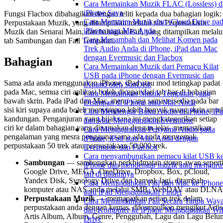
Cara Memainkan Muzik FLAC (Lossless) d
iPhone Saya
Fungsi Flacbox dibahagikan dengan teliti kepada dua bahagian logik:
Cara Menstrim Muzik dari iCloud Drive pa
Perpustakaan Muzik, yang ditampilkan melalui tab Perpustakaan
iPhone atau Mac Anda
Muzik dan Senarai Main, dan bahagian Fail, yang ditampilkan melalu
Cara Menambah dan Melihat Komen pada
tab Sambungan dan Fail Tempatan.
Trek Audio Anda di iPhone, iPad dan Mac
dengan Evermusic dan Flacbox
Bahagian
Cara Memainkan Muzik dari Pemacu Kilat
USB pada iPhone dengan Evermusic dan
Sama ada anda menggunakan iPhone, iPad atau mod tetingkap padat
iXpand oleh SanDisk
pada Mac, semua ciri aplikasi boleh dicapai dari tab bar di bahagian
Cara Memainkan Muzik Tempatan yang
bawah skrin. Pada iPad dan Mac, menu yang sama tersedia pada bar
Disimpan di iPhone atau Mac Anda
sisi kiri supaya anda boleh menyimpan lebih banyak ruang skrin untu
Cara Mendengar Buku Audio di iPhone, iPa
kandungan. Penganjuran yang bijaksana ini mengkategorikan setiap
dan Mac Menggunakan Evermusic
ciri ke dalam bahagian yang dinamakan dengan jelas, memastikan
Cara Menggunakan Penyama Audio pada
pengalaman yang mesra pengguna sama ada anda menyemak
iPhone, iPad atau Mac Anda dengan
perpustakaan 50 trek atau perpustakaan 50,000 trek.
Evermusic dan Flacbox
Cara menyambungkan pemacu kilat USB k
Sambungan
— sambungkan perkhidmatan storan awan sepert
iPhone dan mendengar muzik atau menguru
Google Drive, MEGA, OneDrive, Dropbox, Box, pCloud,
fail di dalamnya
Yandex Disk, Synology Drive dan banyak lagi, ditambah
Cara Memindahkan Fail dari Mac ke iPhone
komputer atau NAS anda melalui SMB, WebDAV atau DLNA
atau iPad Menggunakan Finder
Perpustakaan Muzik
— memaparkan setiap trek dalam
Cara Memindahkan Fail Secara Tanpa Waya
perpustakaan anda dengan kemas, dikumpulkan mengikut Artis
dari Komputer ke iPhone Menggunakan WiF
Artis Album, Album, Genre, Penggubah, Lagu dan Lagu Belu
Drive