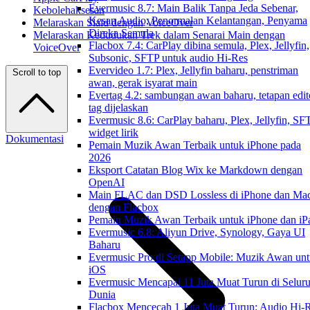
Evermusic 8.7: Main Balik Tanpa Jeda Sebenar,
Kebolehaksesan
Kesan Audio, Penormalan Kelantangan, Penyama
Melaraskan Slaid dengan VoiceOver
Direka Semula
Melaraskan Kedudukan Trek dalam Senarai Main dengan
Flacbox 7.4: CarPlay dibina semula, Plex, Jellyfin,
VoiceOver
Subsonic, SFTP untuk audio Hi-Res
Evervideo 1.7: Plex, Jellyfin baharu, penstriman
Scroll to top
awan, gerak isyarat main
Evertag 4.2: sambungan awan baharu, tetapan edit
tag dijelaskan
Evermusic 8.6: CarPlay baharu, Plex, Jellyfin, SF
widget lirik
Dokumentasi
Pemain Muzik Awan Terbaik untuk iPhone pada
2026
Eksport Catatan Blog Wix ke Markdown dengan
OpenAI
Main FLAC dan DSD Lossless di iPhone dan Ma
dengan Flacbox
Pemain Muzik Awan Terbaik untuk iPhone dan iP
Evermusic 6.8: Aliyun Drive, Synology, Gaya UI
Baharu
Evermusic Pro di Setapp Mobile: Muzik Awan un
iOS
Evermusic Mencapai 11 Juta Muat Turun di Selur
Dunia
Flacbox Mencecah 1 Juta Muat Turun: Audio Hi-