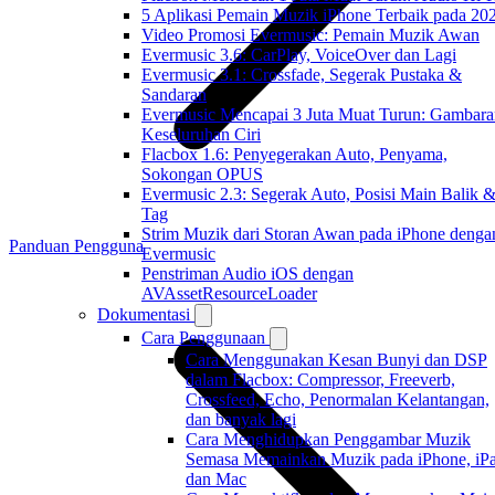
5 Aplikasi Pemain Muzik iPhone Terbaik pada 20
Video Promosi Evermusic: Pemain Muzik Awan
Evermusic 3.6: CarPlay, VoiceOver dan Lagi
Evermusic 3.1: Crossfade, Segerak Pustaka &
Sandaran
Evermusic Mencapai 3 Juta Muat Turun: Gambara
Keseluruhan Ciri
Flacbox 1.6: Penyegerakan Auto, Penyama,
Sokongan OPUS
Evermusic 2.3: Segerak Auto, Posisi Main Balik 
Tag
Strim Muzik dari Storan Awan pada iPhone denga
Panduan Pengguna
Evermusic
Penstriman Audio iOS dengan
AVAssetResourceLoader
Dokumentasi
Cara Penggunaan
Cara Menggunakan Kesan Bunyi dan DSP
dalam Flacbox: Compressor, Freeverb,
Crossfeed, Echo, Penormalan Kelantangan,
dan banyak lagi
Cara Menghidupkan Penggambar Muzik
Semasa Memainkan Muzik pada iPhone, iPa
dan Mac