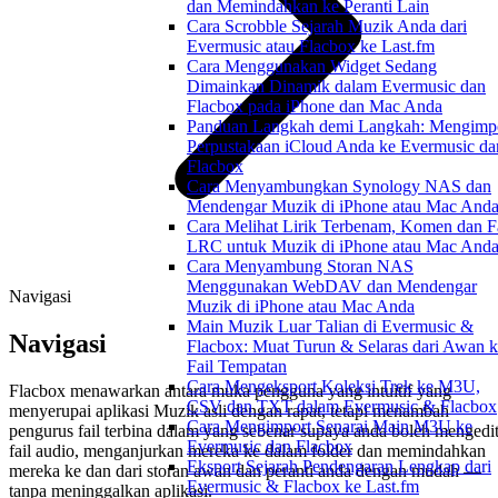
dan Memindahkan ke Peranti Lain
Cara Scrobble Sejarah Muzik Anda dari
Evermusic atau Flacbox ke Last.fm
Cara Menggunakan Widget Sedang
Dimainkan Dinamik dalam Evermusic dan
Flacbox pada iPhone dan Mac Anda
Panduan Langkah demi Langkah: Mengimp
Perpustakaan iCloud Anda ke Evermusic da
Flacbox
Cara Menyambungkan Synology NAS dan
Mendengar Muzik di iPhone atau Mac And
Cara Melihat Lirik Terbenam, Komen dan F
LRC untuk Muzik di iPhone atau Mac And
Cara Menyambung Storan NAS
Menggunakan WebDAV dan Mendengar
Navigasi
Muzik di iPhone atau Mac Anda
Main Muzik Luar Talian di Evermusic &
Navigasi
Flacbox: Muat Turun & Selaras dari Awan 
Fail Tempatan
Cara Mengeksport Koleksi Trek ke M3U,
Flacbox menawarkan antara muka pengguna yang intuitif yang
CSV dan TXT dalam Evermusic & Flacbox
menyerupai aplikasi Muzik asli dengan rapat, tetapi menambah
Cara Mengimport Senarai Main M3U ke
pengurus fail terbina dalam yang sebenar supaya anda boleh mengedi
Evermusic dan Flacbox
fail audio, menganjurkan mereka ke dalam folder dan memindahkan
Eksport Sejarah Pendengaran Lengkap dari
mereka ke dan dari storan awan dan peranti anda dengan mudah —
Evermusic & Flacbox ke Last.fm
tanpa meninggalkan aplikasi.