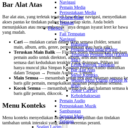
Navigasi
Bar Alat Atas
Pemain Media
Perpustakaan Media
Bar alat atas, yang terletak tepat di bawah bar navigasi, menyediakan
Senarai Main
akses pantas ke tindakan paling biasa setiap skrin. Anda boleh
Tetapan
menunjukkan atau menyembunyikannya dengan isyarat leret ke baw
Flacbox
yang mudah.
Fail Tempatan
Navigasi
Cari
— mulakan carian dalam skrin semasa (folder, senarai
Bahagian
main, album, artis, genre, perpustakaan atau baris gilir).
Pemain Mini pada iPhone
Teruskan Main Balik
— Flacbox boleh memulihkan keadaan
Tetingkap Pemain Mini (Eksklu
pemain audio untuk direktori, album, artis atau senarai main
Mac)
semasa dari kedudukan terakhir yang disimpan. Pilihan ini
Lebih Banyak Tindakan
hanya muncul jika Simpan Keadaan Pemain Audio diaktifkan
Bar Alat Atas
dalam Tetapan → Pemain Audio → Umum.
Menu Konteks
Main Semua
— menambah setiap trek dari halaman semasa ke
Widget Skrin Utama (iPhone &
baris gilir pemain, mengekalkan susunan pengisihan semasa.
iPad)
Kocok Semua
— menambah setiap trek dari halaman semasa 
Apple CarPlay
baris gilir pemain, dikocok.
Kebolehaksesan
Pemain Audio
Menu Konteks
Perpustakaan Muzik
Sambungan
Senarai Main
Menu konteks menyediakan akses pantas ke pilihan dan tindakan
Tetapan
tambahan untuk interaksi yang lancar merentas peranti.
Soalan Lazim