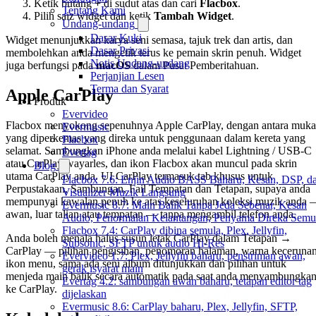
Ketik butang
+
di sudut atas dan cari
Flacbox
.
Tentang Kami
Pilih saiz widget dan ketik
Tambah Widget
.
Undang-undang
Dasar Kuki
Widget menunjukkan karya seni semasa, tajuk trek dan artis, dan
Dasar Privasi
membolehkan anda mengetik terus ke pemain skrin penuh. Widget
Notis Undang-undang
juga berfungsi pada
macOS
dalam Pusat Pemberitahuan.
Perjanjian Lesen
Terma dan Syarat
Apple CarPlay
Produk
Evervideo
Flacbox menyokong sepenuhnya Apple CarPlay, dengan antara muka
Evermusic
yang diperkemas yang direka untuk penggunaan dalam kereta yang
Flacbox
selamat. Sambungkan iPhone anda melalui kabel Lightning / USB-C
Evertag
atau CarPlay wayarles, dan ikon Flacbox akan muncul pada skrin
Blog
utama CarPlay anda. UI CarPlay termasuk tab khusus untuk
Flacbox 7.6: Enjin Audio BASS Baharu, Kesan, DSP, d
Perpustakaan, Sambungan, Fail Tempatan dan Tetapan, supaya anda
Visualizer Muzik Langsung
mempunyai kawalan penuh ke atas keseluruhan koleksi muzik anda
Evermusic 8.7: Main Balik Tanpa Jeda Sebenar, Kesan
awan, luar talian atau tempatan — tanpa mengambil telefon anda.
Audio, Penormalan Kelantangan, Penyama Direka Semu
Flacbox 7.4: CarPlay dibina semula, Plex, Jellyfin,
Anda boleh menala halus susun letak CarPlay dalam Tetapan →
Subsonic, SFTP untuk audio Hi-Res
CarPlay — pilihan pengisihan, penomoran halaman, warna keceruna
Evervideo 1.7: Plex, Jellyfin baharu, penstriman awan,
ikon menu, sama ada seni album ditunjukkan dan pilihan untuk
gerak isyarat main
menjeda main balik secara automatik pada saat anda menyambungka
Evertag 4.2: sambungan awan baharu, tetapan editor tag
ke CarPlay.
dijelaskan
Evermusic 8.6: CarPlay baharu, Plex, Jellyfin, SFTP,