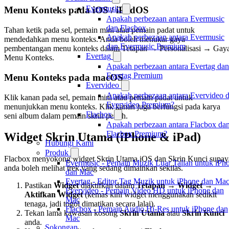
Evermusic
Menu Konteks pada iOS / iPadOS
Apakah perbezaan antara Evermusic
dan Flacbox
Tahan ketik pada sel, pemain mini atau pemain padat untuk
Apakah perbezaan antara Evermusic
mendedahkan menu konteks. Anda boleh menukar gaya
dan Evermusic Premium
pembentangan menu konteks dalam Tetapan → Personalisasi → Gay
Evertag
Menu Konteks.
Apakah perbezaan antara Evertag dan
Evertag Premium
Menu Konteks pada macOS
Evervideo
Apakah perbezaan antara Evervideo 
Klik kanan pada sel, pemain mini atau pemain padat untuk
Evervideo Premium?
menunjukkan menu konteks. Klik kanan juga berfungsi pada karya
Flacbox
seni album dalam pemain skrin penuh.
Apakah perbezaan antara Flacbox da
Flacbox Premium?
Widget Skrin Utama (iPhone & iPad)
Hubungi Kami
Produk
Flacbox menyokong widget Skrin Utama iOS dan Skrin Kunci supay
Evermusic - Pemain Muzik Luar Talian untuk iPh
anda boleh melihat trek yang sedang dimainkan sekilas.
dan Mac
Evertag - Editor Tag Muzik untuk iPhone dan Ma
Pastikan
Widget
diaktifkan dalam
Tetapan → Widget →
Evervideo - Pemain Video HD untuk iPhone dan
Aktifkan Widget
(kemas kini widget menggunakan sedikit
Mac
tenaga, jadi togol dimatikan secara lalai).
Flacbox - Pemain Audio Hi-Res untuk iPhone dan
Tekan lama kawasan kosong
Skrin Utama
atau
Skrin Kunci
Mac
anda.
Sokongan