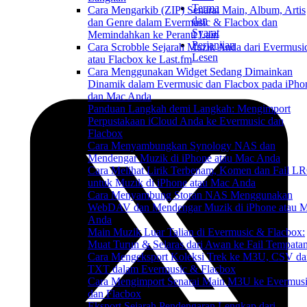
Terma
Cara Mengarkib (ZIP) Senarai Main, Album, Artis
dan
dan Genre dalam Evermusic & Flacbox dan
Syarat
Memindahkan ke Peranti Lain
Perjanjian
Cara Scrobble Sejarah Muzik Anda dari Evermusi
Lesen
atau Flacbox ke Last.fm
Cara Menggunakan Widget Sedang Dimainkan
Dinamik dalam Evermusic dan Flacbox pada iPho
dan Mac Anda
Panduan Langkah demi Langkah: Mengimport
Perpustakaan iCloud Anda ke Evermusic dan
Flacbox
Cara Menyambungkan Synology NAS dan
Mendengar Muzik di iPhone atau Mac Anda
Cara Melihat Lirik Terbenam, Komen dan Fail L
untuk Muzik di iPhone atau Mac Anda
Cara Menyambung Storan NAS Menggunakan
WebDAV dan Mendengar Muzik di iPhone atau 
Anda
Main Muzik Luar Talian di Evermusic & Flacbox:
Muat Turun & Selaras dari Awan ke Fail Tempata
Cara Mengeksport Koleksi Trek ke M3U, CSV da
TXT dalam Evermusic & Flacbox
Cara Mengimport Senarai Main M3U ke Evermus
dan Flacbox
Eksport Sejarah Pendengaran Lengkap dari