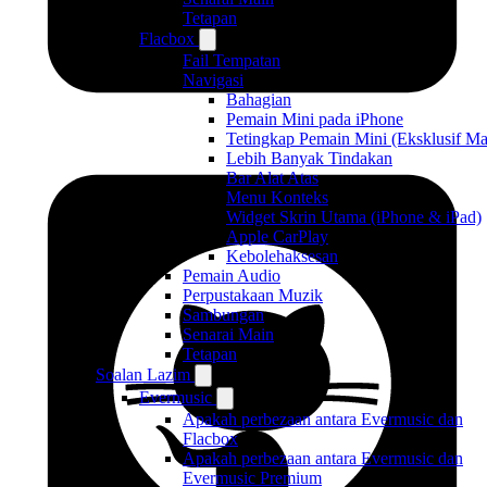
Tetapan
Flacbox
Fail Tempatan
Navigasi
Bahagian
Pemain Mini pada iPhone
Tetingkap Pemain Mini (Eksklusif Ma
Lebih Banyak Tindakan
Bar Alat Atas
Menu Konteks
Widget Skrin Utama (iPhone & iPad)
Apple CarPlay
Kebolehaksesan
Pemain Audio
Perpustakaan Muzik
Sambungan
Senarai Main
Tetapan
Soalan Lazim
Evermusic
Apakah perbezaan antara Evermusic dan
Flacbox
Apakah perbezaan antara Evermusic dan
Evermusic Premium