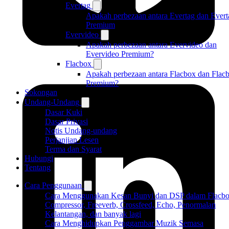
Evertag
Apakah perbezaan antara Evertag dan Evert
Premium
Evervideo
Apakah perbezaan antara Evervideo dan
Evervideo Premium?
Flacbox
Apakah perbezaan antara Flacbox dan Flac
Premium?
Sokongan
Undang-Undang
Dasar Kuki
Dasar Privasi
Notis Undang-undang
Perjanjian Lesen
Terma dan Syarat
Hubungi
Tentang
Cara Penggunaan
Cara Menggunakan Kesan Bunyi dan DSP dalam Flacbo
Compressor, Freeverb, Crossfeed, Echo, Penormalan
Kelantangan, dan banyak lagi
Cara Menghidupkan Penggambar Muzik Semasa