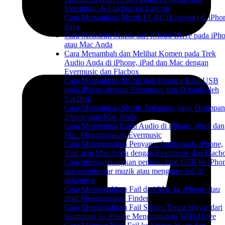
Evermusic & Flacbox ke Last.fm
Cara Memainkan Muzik FLAC (Lossless) di iPho
Saya
Cara Menstrim Muzik dari iCloud Drive pada iPh
atau Mac Anda
Cara Menambah dan Melihat Komen pada Trek
Audio Anda di iPhone, iPad dan Mac dengan
Evermusic dan Flacbox
Cara Memainkan Muzik dari Pemacu Kilat USB
pada iPhone dengan Evermusic dan iXpand oleh
SanDisk
Cara Memainkan Muzik Tempatan yang Disimpan
iPhone atau Mac Anda
Cara Mendengar Buku Audio di iPhone, iPad, dan
Mac Menggunakan Evermusic
Cara Menggunakan Penyama Audio pada iPhone,
iPad atau Mac Anda dengan Evermusic dan Flacb
Cara menyambungkan pemacu kilat USB ke iPho
dan mendengar muzik atau mengurus fail di
dalamnya
Cara Memindahkan Fail dari Mac ke iPhone atau
iPad Menggunakan Finder
Cara Memindahkan Fail Secara Tanpa Wayar dari
Komputer ke iPhone Menggunakan WiFi-Drive