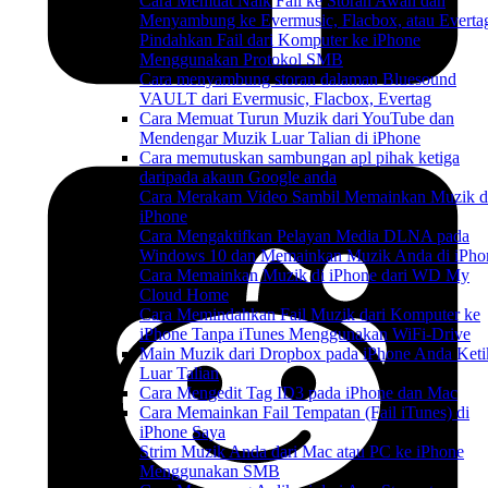
Cara Memuat Naik Fail ke Storan Awan dan
Menyambung ke Evermusic, Flacbox, atau Everta
Pindahkan Fail dari Komputer ke iPhone
Menggunakan Protokol SMB
Cara menyambung storan dalaman Bluesound
VAULT dari Evermusic, Flacbox, Evertag
Cara Memuat Turun Muzik dari YouTube dan
Mendengar Muzik Luar Talian di iPhone
Cara memutuskan sambungan apl pihak ketiga
daripada akaun Google anda
Cara Merakam Video Sambil Memainkan Muzik d
iPhone
Cara Mengaktifkan Pelayan Media DLNA pada
Windows 10 dan Memainkan Muzik Anda di iPho
Cara Memainkan Muzik di iPhone dari WD My
Cloud Home
Cara Memindahkan Fail Muzik dari Komputer ke
iPhone Tanpa iTunes Menggunakan WiFi-Drive
Main Muzik dari Dropbox pada iPhone Anda Keti
Luar Talian
Cara Mengedit Tag ID3 pada iPhone dan Mac
Cara Memainkan Fail Tempatan (Fail iTunes) di
iPhone Saya
Strim Muzik Anda dari Mac atau PC ke iPhone
Menggunakan SMB