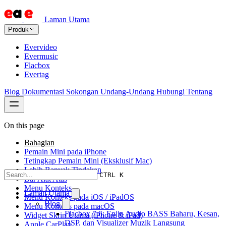
Laman Utama
Produk
Evervideo
Evermusic
Flacbox
Evertag
Blog
Dokumentasi
Sokongan
Undang-Undang
Hubungi
Tentang
On this page
Bahagian
Pemain Mini pada iPhone
Tetingkap Pemain Mini (Eksklusif Mac)
Lebih Banyak Tindakan
CTRL K
Bar Alat Atas
Menu Konteks
Laman Utama
Menu Konteks pada iOS / iPadOS
Blog
Menu Konteks pada macOS
Flacbox 7.6: Enjin Audio BASS Baharu, Kesan,
Widget Skrin Utama (iPhone & iPad)
DSP, dan Visualizer Muzik Langsung
Apple CarPlay