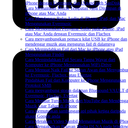
iPhone dengan Evermusic dan iXpand oleh SanDisk
Cara Memainkan Muzik Tempatan yang Disimpan di
iPhone atau Mac Anda
Cara Mendengar Buku Audio di iPhone, iPad, dan Mac
Menggunakan Evermusic
Cara Menggunakan Penyama Audio pada iPhone, iPad
atau Mac Anda dengan Evermusic dan Flacbox
Cara menyambungkan pemacu kilat USB ke iPhone dan
mendengar muzik atau mengurus fail di dalamnya
Cara Memindahkan Fail dari Mac ke iPhone atau iPad
Menggunakan Finder
Cara Memindahkan Fail Secara Tanpa Wayar dari
Komputer ke iPhone Menggunakan WiFi-Drive
Cara Memuat Naik Fail ke Storan Awan dan Menyambu
ke Evermusic, Flacbox, atau Evertag
Pindahkan Fail dari Komputer ke iPhone Menggunakan
Protokol SMB
Cara menyambung storan dalaman Bluesound VAULT d
Evermusic, Flacbox, Evertag
Cara Memuat Turun Muzik dari YouTube dan Mendenga
Muzik Luar Talian di iPhone
Cara memutuskan sambungan apl pihak ketiga daripada
akaun Google anda
Cara Merakam Video Sambil Memainkan Muzik di iPho
Cara Mengaktifkan Pelayan Media DLNA pada Window