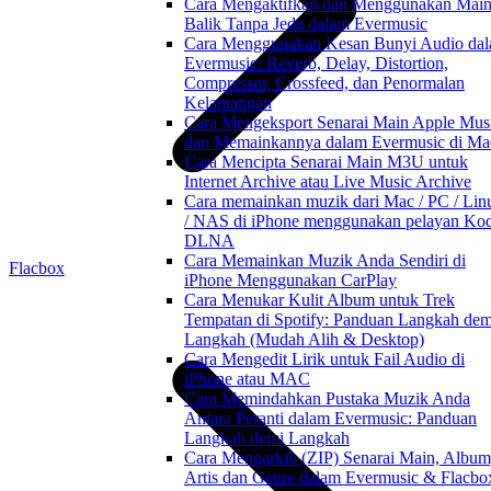
Cara Mengaktifkan dan Menggunakan Mai
Balik Tanpa Jeda dalam Evermusic
Cara Menggunakan Kesan Bunyi Audio da
Evermusic: Reverb, Delay, Distortion,
Compressor, Crossfeed, dan Penormalan
Kelantangan
Cara Mengeksport Senarai Main Apple Mus
dan Memainkannya dalam Evermusic di Ma
Cara Mencipta Senarai Main M3U untuk
Internet Archive atau Live Music Archive
Cara memainkan muzik dari Mac / PC / Lin
/ NAS di iPhone menggunakan pelayan Kod
DLNA
Cara Memainkan Muzik Anda Sendiri di
Flacbox
iPhone Menggunakan CarPlay
Cara Menukar Kulit Album untuk Trek
Tempatan di Spotify: Panduan Langkah dem
Langkah (Mudah Alih & Desktop)
Cara Mengedit Lirik untuk Fail Audio di
iPhone atau MAC
Cara Memindahkan Pustaka Muzik Anda
Antara Peranti dalam Evermusic: Panduan
Langkah demi Langkah
Cara Mengarkib (ZIP) Senarai Main, Album
Artis dan Genre dalam Evermusic & Flacbo