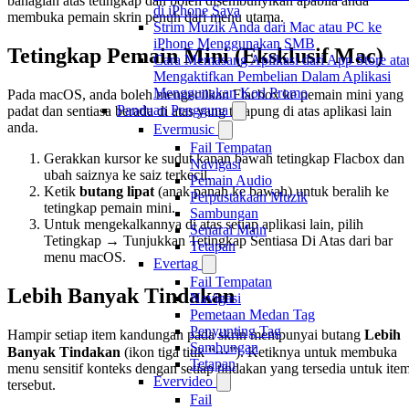
bahagian atas tetingkap dan boleh disembunyikan apabila anda
di iPhone Saya
membuka pemain skrin penuh dari menu utama.
Strim Muzik Anda dari Mac atau PC ke
iPhone Menggunakan SMB
Tetingkap Pemain Mini (Eksklusif Mac)
Cara Memasang Aplikasi dari App Store ata
Mengaktifkan Pembelian Dalam Aplikasi
Menggunakan Kod Promo
Pada macOS, anda boleh mengecilkan Flacbox ke pemain mini yang
Panduan Pengguna
padat dan sentiasa berada di atas yang terapung di atas aplikasi lain
anda.
Evermusic
Fail Tempatan
Gerakkan kursor ke sudut kanan bawah tetingkap Flacbox dan
Navigasi
ubah saiznya ke saiz terkecil.
Pemain Audio
Ketik
butang lipat
(anak panah ke bawah) untuk beralih ke
Perpustakaan Muzik
tetingkap pemain mini.
Sambungan
Untuk mengekalkannya di atas setiap aplikasi lain, pilih
Senarai Main
Tetingkap → Tunjukkan Tetingkap Sentiasa Di Atas dari bar
Tetapan
menu macOS.
Evertag
Fail Tempatan
Lebih Banyak Tindakan
Navigasi
Pemetaan Medan Tag
Penyunting Tag
Hampir setiap item kandungan pada skrin mempunyai butang
Lebih
Sambungan
Banyak Tindakan
(ikon tiga titik “⋯”). Ketiknya untuk membuka
Tetapan
menu sensitif konteks dengan setiap tindakan yang tersedia untuk ite
Evervideo
tersebut.
Fail