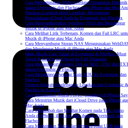
Cara Menggunakan Widget Sedang Dimainkan Dinamik
dalam Evermusic dan Flacbox pada iPhone dan Mac An
Panduan Langkah demi Langkah: Mengimport
Perpustakaan iCloud Anda ke Evermusic dan Flacbox
Cara Menyambungkan Synology NAS dan Mendengar
Muzik di iPhone atau Mac Anda
Cara Melihat Lirik Terbenam, Komen dan Fail LRC unt
Muzik di iPhone atau Mac Anda
Cara Menyambung Storan NAS Menggunakan WebDA
dan Mendengar Muzik di iPhone atau Mac Anda
Main Muzik Luar Talian di Evermusic & Flacbox: Muat
Turun & Selaras dari Awan ke Fail Tempatan
Cara Mengeksport Koleksi Trek ke M3U, CSV dan TX
dalam Evermusic & Flacbox
Cara Mengimport Senarai Main M3U ke Evermusic dan
Flacbox
Eksport Sejarah Pendengaran Lengkap dari Evermusic 
Flacbox ke Last.fm
Cara Memainkan Muzik FLAC (Lossless) di iPhone Say
Cara Menstrim Muzik dari iCloud Drive pada iPhone ata
Mac Anda
Cara Menambah dan Melihat Komen pada Trek Audio
Anda di iPhone, iPad dan Mac dengan Evermusic dan
Flacbox
Cara Memainkan Muzik dari Pemacu Kilat USB pada