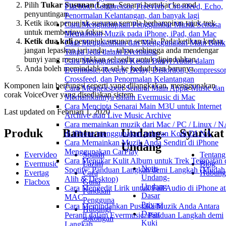
Pilih
Tukar Susunan Lagu
. Senarai bertukar ke mod
Flacbox: Compressor, Freeverb, Crossfeed, Echo,
penyuntingan.
Penormalan Kelantangan, dan banyak lagi
Ketik ikon penunjuk susunan semula berhampiran tajuk trek
Cara Menghidupkan Penggambar Muzik Semasa
untuk memberinya fokus.
Memainkan Muzik pada iPhone, iPad, dan Mac
Ketik dua kali
penunjuk susunan semula. Pada ketikan kedua,
Cara Mengaktifkan dan Menggunakan Main Balik
jangan lepaskan jari anda — tahan sehingga anda mendengar
Tanpa Jeda dalam Evermusic
bunyi yang menunjukkan sel sedia untuk dipindahkan.
Cara Menggunakan Kesan Bunyi Audio dalam
Anda boleh memindahkan sel ke kedudukan barunya.
Evermusic: Reverb, Delay, Distortion, Compressor
Crossfeed, dan Penormalan Kelantangan
Komponen lain berfungsi seperti yang dijangkakan, menggunakan
Cara Mengeksport Senarai Main Apple Music dan
corak VoiceOver yang disediakan sistem.
Memainkannya dalam Evermusic di Mac
Cara Mencipta Senarai Main M3U untuk Internet
Last updated on
Februari 1, 2020
Archive atau Live Music Archive
Cara memainkan muzik dari Mac / PC / Linux / 
Produk
Bantuan
Undang-
Syarikat
di iPhone menggunakan pelayan Kodi DLNA
Cara Memainkan Muzik Anda Sendiri di iPhone
Undang
Menggunakan CarPlay
Evervideo
Soalan
Tentang
Cara Menukar Kulit Album untuk Trek Tempatan 
Evermusic
Lazim
Blog
Notis
Spotify: Panduan Langkah demi Langkah (Mudah
Evertag
Cara
Hubung
Undang-
Alih & Desktop)
Flacbox
Guna
Undang
Cara Mengedit Lirik untuk Fail Audio di iPhone a
Panduan
Dasar
MAC
Pengguna
Privasi
Cara Memindahkan Pustaka Muzik Anda Antara
Hubungi
Dasar
Peranti dalam Evermusic: Panduan Langkah demi
sokongan
Kuki
Langkah