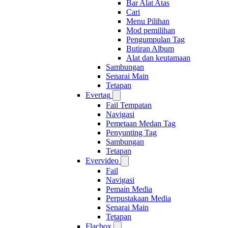
Bar Alat Atas
Cari
Menu Pilihan
Mod pemilihan
Pengumpulan Tag
Butiran Album
Alat dan keutamaan
Sambungan
Senarai Main
Tetapan
Evertag
Fail Tempatan
Navigasi
Pemetaan Medan Tag
Penyunting Tag
Sambungan
Tetapan
Evervideo
Fail
Navigasi
Pemain Media
Perpustakaan Media
Senarai Main
Tetapan
Flacbox