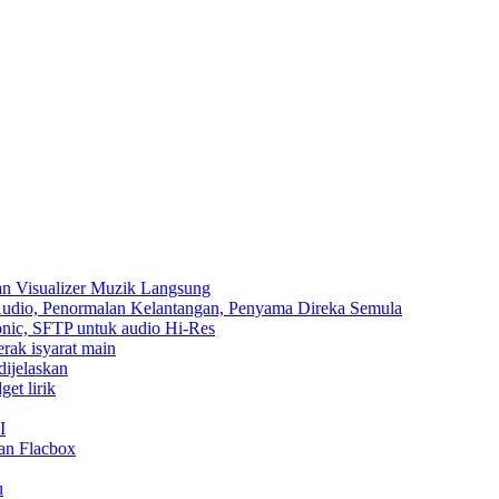
an Visualizer Muzik Langsung
 Audio, Penormalan Kelantangan, Penyama Direka Semula
sonic, SFTP untuk audio Hi-Res
erak isyarat main
dijelaskan
et lirik
I
an Flacbox
u