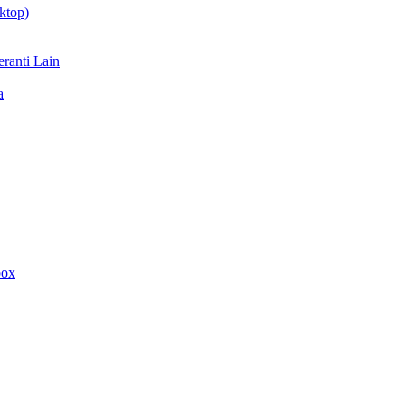
ktop)
ranti Lain
a
box