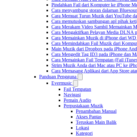
Pindahkan Fail dari Komputer ke iPhone 
Cara menyambung storan dalaman Bluesoun
Cara Memuat Turun Muzik dari YouTube da
Cara memutuskan sambungan apl pihak keti
Cara Merakam Video Sambil Memainkan Mu
Cara Mengaktifkan Pelayan Media DLNA p
Cara Memainkan Muzik di iPhone dari W
Cara Memindahkan Fail Muzik dari Komput
Main Muzik dari Dropbox pada iPhone Anda
Cara Mengedit Tag ID3 pada iPhone dan M
Cara Memainkan Fail Tempatan (Fail iTunes
Strim Muzik Anda dari Mac atau PC ke i
Cara Memasang Aplikasi dari App Store a
Panduan Pengguna
Evermusic
Fail Tempatan
Navigasi
Pemain Audio
Perpustakaan Muzik
Penambahan Manual
Akses Pantas
Teruskan Main Balik
Lokasi
Kategori