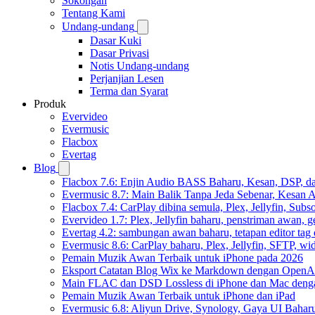
Sokongan
Tentang Kami
Undang-undang
Dasar Kuki
Dasar Privasi
Notis Undang-undang
Perjanjian Lesen
Terma dan Syarat
Produk
Evervideo
Evermusic
Flacbox
Evertag
Blog
Flacbox 7.6: Enjin Audio BASS Baharu, Kesan, DSP, d
Evermusic 8.7: Main Balik Tanpa Jeda Sebenar, Kesan
Flacbox 7.4: CarPlay dibina semula, Plex, Jellyfin, Sub
Evervideo 1.7: Plex, Jellyfin baharu, penstriman awan, g
Evertag 4.2: sambungan awan baharu, tetapan editor tag 
Evermusic 8.6: CarPlay baharu, Plex, Jellyfin, SFTP, widg
Pemain Muzik Awan Terbaik untuk iPhone pada 2026
Eksport Catatan Blog Wix ke Markdown dengan OpenA
Main FLAC dan DSD Lossless di iPhone dan Mac deng
Pemain Muzik Awan Terbaik untuk iPhone dan iPad
Evermusic 6.8: Aliyun Drive, Synology, Gaya UI Bahar