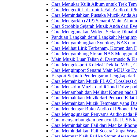
Cara Menukar Kulit Album untuk Trek Tem
Cara Mengedit Lirik untuk Fail Audio di i
Cara Memindahkan Pustaka Muzik Anda Ant
Cara Mengarkib (ZIP) Senarai Main, Album
Cara Scrobble Sejarah Muzik Anda dari Eve
Cara Menggunakan Widget Sedang Dimaink
Panduan Langkah demi Langkah: Mengimpor
Cara Menyambungkan Synology NAS dan M
Cara Melihat Lirik Terbenam, Komen dan F
Cara Menyambung Storan NAS Menggunak
Main Muzik Luar Talian di Evermusic & Fl
Cara Mengeksport Koleksi Trek ke M3U, 
Cara Mengimport Senarai Main M3U ke Ev
Eksport Sejarah Pendengaran Lengkap dari
Cara Memainkan Muzik FLAC (Lossless) di
Cara Menstrim Muzik dari iCloud Drive pa
Cara Menambah dan Melihat Komen pada Tr
Cara Memainkan Muzik dari Pemacu Kilat 
Cara Memainkan Muzik Tempatan yang Dis
Cara Mendengar Buku Audio di iPhone, i
Cara Menggunakan Penyama Audio pada iPh
Cara menyambungkan pemacu kilat USB ke 
Cara Memindahkan Fail dari Mac ke iPhone
Cara Memindahkan Fail Secara Tanpa Waya
Cara Memuat Naik Fail ke Storan Awan dan