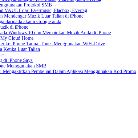
Menggunakan Protokol SMB
d VAULT dari Evermusic, Flacbox, Evertag
n Mendengar Muzik Luar Talian di iPhone
ga daripada akaun Google anda
zik di iPhone
ada Windows 10 dan Memainkan Muzik Anda di iPhone
D My Cloud Home
er ke iPhone Tanpa iTunes Menggunakan WiFi-Drive
 Ketika Luar Talian
ac
) di iPhone Saya
Phone Menggunakan SMB
tau Mengaktifkan Pembelian Dalam Aplikasi Menggunakan Kod Promo