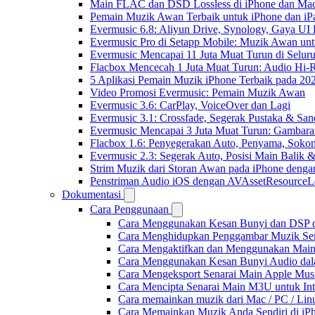
Main FLAC dan DSD Lossless di iPhone dan Mac
Pemain Muzik Awan Terbaik untuk iPhone dan iP
Evermusic 6.8: Aliyun Drive, Synology, Gaya UI
Evermusic Pro di Setapp Mobile: Muzik Awan un
Evermusic Mencapai 11 Juta Muat Turun di Selur
Flacbox Mencecah 1 Juta Muat Turun: Audio Hi-
5 Aplikasi Pemain Muzik iPhone Terbaik pada 20
Video Promosi Evermusic: Pemain Muzik Awan
Evermusic 3.6: CarPlay, VoiceOver dan Lagi
Evermusic 3.1: Crossfade, Segerak Pustaka & San
Evermusic Mencapai 3 Juta Muat Turun: Gambara
Flacbox 1.6: Penyegerakan Auto, Penyama, Sok
Evermusic 2.3: Segerak Auto, Posisi Main Balik 
Strim Muzik dari Storan Awan pada iPhone denga
Penstriman Audio iOS dengan AVAssetResourceL
Dokumentasi
Cara Penggunaan
Cara Menggunakan Kesan Bunyi dan DSP dal
Cara Menghidupkan Penggambar Muzik Sem
Cara Mengaktifkan dan Menggunakan Main 
Cara Menggunakan Kesan Bunyi Audio dalam
Cara Mengeksport Senarai Main Apple Mus
Cara Mencipta Senarai Main M3U untuk Inte
Cara memainkan muzik dari Mac / PC / L
Cara Memainkan Muzik Anda Sendiri di i