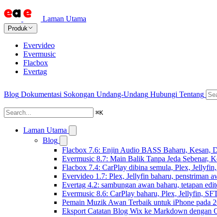
Laman Utama
Produk
Evervideo
Evermusic
Flacbox
Evertag
Blog
Dokumentasi
Sokongan
Undang-Undang
Hubungi
Tentang
⌘
K
Laman Utama
Blog
Flacbox 7.6: Enjin Audio BASS Baharu, Kesan, D
Evermusic 8.7: Main Balik Tanpa Jeda Sebenar, 
Flacbox 7.4: CarPlay dibina semula, Plex, Jellyfi
Evervideo 1.7: Plex, Jellyfin baharu, penstriman a
Evertag 4.2: sambungan awan baharu, tetapan edito
Evermusic 8.6: CarPlay baharu, Plex, Jellyfin, SFT
Pemain Muzik Awan Terbaik untuk iPhone pada 
Eksport Catatan Blog Wix ke Markdown dengan