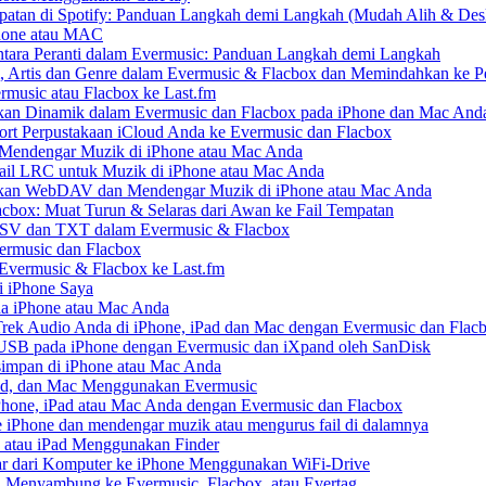
patan di Spotify: Panduan Langkah demi Langkah (Mudah Alih & Des
Phone atau MAC
ara Peranti dalam Evermusic: Panduan Langkah demi Langkah
, Artis dan Genre dalam Evermusic & Flacbox dan Memindahkan ke Pe
rmusic atau Flacbox ke Last.fm
an Dinamik dalam Evermusic dan Flacbox pada iPhone dan Mac And
t Perpustakaan iCloud Anda ke Evermusic dan Flacbox
endengar Muzik di iPhone atau Mac Anda
ail LRC untuk Muzik di iPhone atau Mac Anda
an WebDAV dan Mendengar Muzik di iPhone atau Mac Anda
acbox: Muat Turun & Selaras dari Awan ke Fail Tempatan
CSV dan TXT dalam Evermusic & Flacbox
ermusic dan Flacbox
 Evermusic & Flacbox ke Last.fm
 iPhone Saya
da iPhone atau Mac Anda
ek Audio Anda di iPhone, iPad dan Mac dengan Evermusic dan Flac
USB pada iPhone dengan Evermusic dan iXpand oleh SanDisk
impan di iPhone atau Mac Anda
Pad, dan Mac Menggunakan Evermusic
one, iPad atau Mac Anda dengan Evermusic dan Flacbox
iPhone dan mendengar muzik atau mengurus fail di dalamnya
 atau iPad Menggunakan Finder
r dari Komputer ke iPhone Menggunakan WiFi-Drive
 Menyambung ke Evermusic, Flacbox, atau Evertag