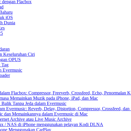
 dengan Flacbox
ad
 Baharu
tuk iOS
uh Dunia
Res
25
daran
n Keseluruhan Ciri
ongan OPUS
& Tag
n Evermusic
oader
am Flacbox: Compressor, Freeverb, Crossfeed, Echo, Penormalan Ke
asa Memainkan Muzik pada iPhone, iPad, dan Mac
Balik Tanpa Jeda dalam Evermusic
 Evermusic: Reverb, Delay, Distortion, Compressor, Crossfeed, dan
ic dan Memainkannya dalam Evermusic di Mac
rnet Archive atau Live Music Archive
inux / NAS di iPhone menggunakan pelayan Kodi DLNA
Phone Menggunakan CarPlay