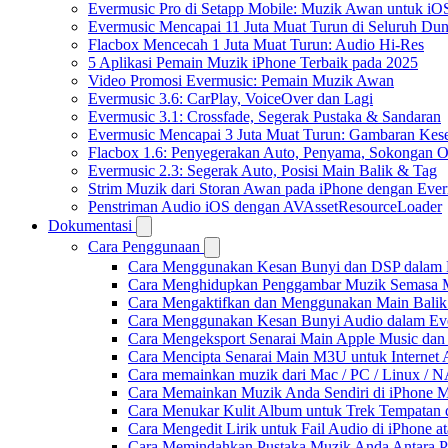
Evermusic Pro di Setapp Mobile: Muzik Awan untuk iO
Evermusic Mencapai 11 Juta Muat Turun di Seluruh Dun
Flacbox Mencecah 1 Juta Muat Turun: Audio Hi-Res
5 Aplikasi Pemain Muzik iPhone Terbaik pada 2025
Video Promosi Evermusic: Pemain Muzik Awan
Evermusic 3.6: CarPlay, VoiceOver dan Lagi
Evermusic 3.1: Crossfade, Segerak Pustaka & Sandaran
Evermusic Mencapai 3 Juta Muat Turun: Gambaran Kese
Flacbox 1.6: Penyegerakan Auto, Penyama, Sokongan
Evermusic 2.3: Segerak Auto, Posisi Main Balik & Tag
Strim Muzik dari Storan Awan pada iPhone dengan Eve
Penstriman Audio iOS dengan AVAssetResourceLoader
Dokumentasi
Cara Penggunaan
Cara Menggunakan Kesan Bunyi dan DSP dalam Fla
Cara Menghidupkan Penggambar Muzik Semasa M
Cara Mengaktifkan dan Menggunakan Main Balik
Cara Menggunakan Kesan Bunyi Audio dalam Everm
Cara Mengeksport Senarai Main Apple Music da
Cara Mencipta Senarai Main M3U untuk Internet 
Cara memainkan muzik dari Mac / PC / Linux /
Cara Memainkan Muzik Anda Sendiri di iPhone 
Cara Menukar Kulit Album untuk Trek Tempatan 
Cara Mengedit Lirik untuk Fail Audio di iPhone
Cara Memindahkan Pustaka Muzik Anda Antara P