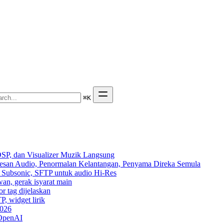
⌘
K
SP, dan Visualizer Muzik Langsung
Kesan Audio, Penormalan Kelantangan, Penyama Direka Semula
n, Subsonic, SFTP untuk audio Hi-Res
wan, gerak isyarat main
r tag dijelaskan
P, widget lirik
2026
 OpenAI