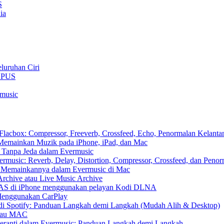
S
ia
luruhan Ciri
 OPUS
rmusic
cbox: Compressor, Freeverb, Crossfeed, Echo, Penormalan Kelantan
emainkan Muzik pada iPhone, iPad, dan Mac
 Tanpa Jeda dalam Evermusic
usic: Reverb, Delay, Distortion, Compressor, Crossfeed, dan Peno
n Memainkannya dalam Evermusic di Mac
Archive atau Live Music Archive
 NAS di iPhone menggunakan pelayan Kodi DLNA
Menggunakan CarPlay
di Spotify: Panduan Langkah demi Langkah (Mudah Alih & Desktop)
 atau MAC
eranti dalam Evermusic: Panduan Langkah demi Langkah