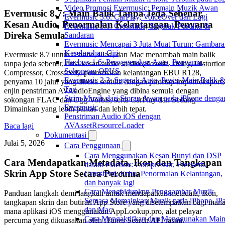
Video Promosi Evermusic: Pemain Muzik Awan
Evermusic 8.7: Main Balik Tanpa Jeda Sebenar,
Evermusic 3.6: CarPlay, VoiceOver dan Lagi
Kesan Audio, Penormalan Kelantangan, Penyama
Evermusic 3.1: Crossfade, Segerak Pustaka &
Direka Semula
Sandaran
Evermusic Mencapai 3 Juta Muat Turun: Gambara
Keseluruhan Ciri
Evermusic 8.7 untuk iPhone, iPad, dan Mac menambah main balik
Flacbox 1.6: Penyegerakan Auto, Penyama,
tanpa jeda sebenar, lima kesan audio studio (Reverb, Delay, Distortion
Sokongan OPUS
Compressor, Crossfeed), penormalan kelantangan EBU R128,
Evermusic 2.3: Segerak Auto, Posisi Main Balik 
penyama 10 jalur yang direka semula dengan pratetap import/eksport,
Tag
enjin penstriman AVAudioEngine yang dibina semula dengan
Strim Muzik dari Storan Awan pada iPhone denga
sokongan FLAC dan Ogg Vorbis, serta CarPlay dan Sedang
Evermusic
Dimainkan yang lebih pantas dan lebih tepat.
Penstriman Audio iOS dengan
AVAssetResourceLoader
Baca lagi
Dokumentasi
Julai 5, 2026
Cara Penggunaan
Cara Menggunakan Kesan Bunyi dan DSP
Cara Mendapatkan Metadata, Ikon dan Tangkapan
dalam Flacbox: Compressor, Freeverb,
Skrin App Store Secara Percuma
Crossfeed, Echo, Penormalan Kelantangan,
dan banyak lagi
Cara Menghidupkan Penggambar Muzik
Panduan langkah demi langkah untuk mendapatkan metadata, ikon,
Semasa Memainkan Muzik pada iPhone, iPa
tangkapan skrin dan butiran App Store yang disetempatkan bagi mana
dan Mac
mana aplikasi iOS menggunakan AppLookup.pro, alat pelayar
Cara Mengaktifkan dan Menggunakan Mai
percuma yang dikuasakan oleh iTunes Search API rasmi.