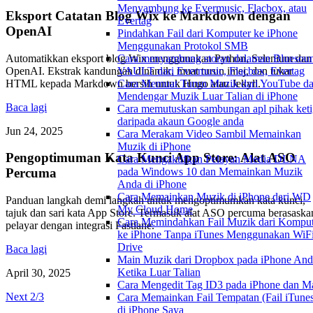
Menyambung ke Evermusic, Flacbox, atau
Eksport Catatan Blog Wix ke Markdown dengan
Evertag
OpenAI
Pindahkan Fail dari Komputer ke iPhone
Menggunakan Protokol SMB
Automatikkan eksport blog Wix menggunakan Python, Selenium dan
Cara menyambung storan dalaman Bluesou
OpenAI. Ekstrak kandungan dinamik, muat turun imej, dan tukar
VAULT dari Evermusic, Flacbox, Evertag
HTML kepada Markdown bersih untuk Hugo atau Jekyll.
Cara Memuat Turun Muzik dari YouTube d
Mendengar Muzik Luar Talian di iPhone
Baca lagi
Cara memutuskan sambungan apl pihak keti
daripada akaun Google anda
Jun 24, 2025
Cara Merakam Video Sambil Memainkan
Muzik di iPhone
Pengoptimuman Kata Kunci App Store: Alat ASO
Cara Mengaktifkan Pelayan Media DLNA
pada Windows 10 dan Memainkan Muzik
Percuma
Anda di iPhone
Cara Memainkan Muzik di iPhone dari WD
Panduan langkah demi langkah untuk mengoptimumkan kata kunci,
My Cloud Home
tajuk dan sari kata App Store. Termasuk alat ASO percuma berasaska
Cara Memindahkan Fail Muzik dari Komput
pelayar dengan integrasi Fastlane.
ke iPhone Tanpa iTunes Menggunakan WiFi
Drive
Baca lagi
Main Muzik dari Dropbox pada iPhone And
Ketika Luar Talian
April 30, 2025
Cara Mengedit Tag ID3 pada iPhone dan M
Next 2/3
Cara Memainkan Fail Tempatan (Fail iTune
di iPhone Saya