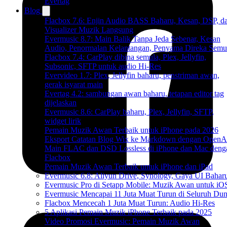
Evertag
Blog
Flacbox 7.6: Enjin Audio BASS Baharu, Kesan, DSP, d
Visualizer Muzik Langsung
Evermusic 8.7: Main Balik Tanpa Jeda Sebenar, Kesan
Audio, Penormalan Kelantangan, Penyama Direka Semu
Flacbox 7.4: CarPlay dibina semula, Plex, Jellyfin,
Subsonic, SFTP untuk audio Hi-Res
Evervideo 1.7: Plex, Jellyfin baharu, penstriman awan,
gerak isyarat main
Evertag 4.2: sambungan awan baharu, tetapan editor tag
dijelaskan
Evermusic 8.6: CarPlay baharu, Plex, Jellyfin, SFTP,
widget lirik
Pemain Muzik Awan Terbaik untuk iPhone pada 2026
Eksport Catatan Blog Wix ke Markdown dengan OpenA
Main FLAC dan DSD Lossless di iPhone dan Mac deng
Flacbox
Pemain Muzik Awan Terbaik untuk iPhone dan iPad
Evermusic 6.8: Aliyun Drive, Synology, Gaya UI Bahar
Evermusic Pro di Setapp Mobile: Muzik Awan untuk iO
Evermusic Mencapai 11 Juta Muat Turun di Seluruh Dun
Flacbox Mencecah 1 Juta Muat Turun: Audio Hi-Res
5 Aplikasi Pemain Muzik iPhone Terbaik pada 2025
Video Promosi Evermusic: Pemain Muzik Awan