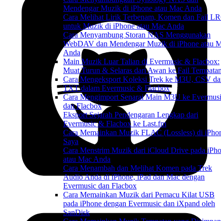
Mendengar Muzik di iPhone atau Mac Anda
Cara Melihat Lirik Terbenam, Komen dan Fail L
untuk Muzik di iPhone atau Mac Anda
Cara Menyambung Storan NAS Menggunakan
WebDAV dan Mendengar Muzik di iPhone atau 
Anda
Main Muzik Luar Talian di Evermusic & Flacbox:
Muat Turun & Selaras dari Awan ke Fail Tempata
Cara Mengeksport Koleksi Trek ke M3U, CSV da
TXT dalam Evermusic & Flacbox
Cara Mengimport Senarai Main M3U ke Evermus
dan Flacbox
Eksport Sejarah Pendengaran Lengkap dari
Evermusic & Flacbox ke Last.fm
Cara Memainkan Muzik FLAC (Lossless) di iPho
Saya
Cara Menstrim Muzik dari iCloud Drive pada iPh
atau Mac Anda
Cara Menambah dan Melihat Komen pada Trek
Audio Anda di iPhone, iPad dan Mac dengan
Evermusic dan Flacbox
Cara Memainkan Muzik dari Pemacu Kilat USB
pada iPhone dengan Evermusic dan iXpand oleh
SanDisk