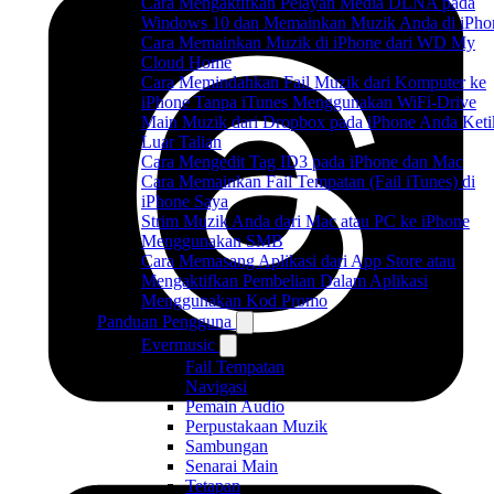
Cara Mengaktifkan Pelayan Media DLNA pada
Windows 10 dan Memainkan Muzik Anda di iPho
Cara Memainkan Muzik di iPhone dari WD My
Cloud Home
Cara Memindahkan Fail Muzik dari Komputer ke
iPhone Tanpa iTunes Menggunakan WiFi-Drive
Main Muzik dari Dropbox pada iPhone Anda Keti
Luar Talian
Cara Mengedit Tag ID3 pada iPhone dan Mac
Cara Memainkan Fail Tempatan (Fail iTunes) di
iPhone Saya
Strim Muzik Anda dari Mac atau PC ke iPhone
Menggunakan SMB
Cara Memasang Aplikasi dari App Store atau
Mengaktifkan Pembelian Dalam Aplikasi
Menggunakan Kod Promo
Panduan Pengguna
Evermusic
Fail Tempatan
Navigasi
Pemain Audio
Perpustakaan Muzik
Sambungan
Senarai Main
Tetapan