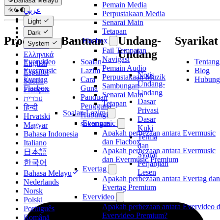
Bahasa Melayu
Pemain Media
عربي
Perpustakaan Media
Català
Light
Senarai Main
Čeština
Tetapan
Dark
Dansk
Produk
Bantuan
Undang-
Syarikat
Flacbox
System
Deutsch
Fail Tempatan
Undang
Ελληνικά
Navigasi
Evervideo
Soalan
Tentang
English
Pemain Audio
Evermusic
Lazim
Blog
Español
Notis
Perpustakaan Muzik
Evertag
Cara
Hubung
Suomi
Undang-
Sambungan
Flacbox
Guna
Français
Undang
Senarai Main
Panduan
עברית
Dasar
Tetapan
Pengguna
हिन्दी
Privasi
Soalan Lazim
Hubungi
Hrvatski
Dasar
Evermusic
sokongan
Magyar
Kuki
Apakah perbezaan antara Evermusic
Bahasa Indonesia
Terma
dan Flacbox
Italiano
dan
Apakah perbezaan antara Evermusic
日本語
Syarat
dan Evermusic Premium
한국어
Perjanjian
Evertag
Lesen
Bahasa Melayu
Apakah perbezaan antara Evertag dan
Nederlands
Evertag Premium
Norsk
Evervideo
Polski
Apakah perbezaan antara Evervideo 
Português
Evervideo Premium?
Română