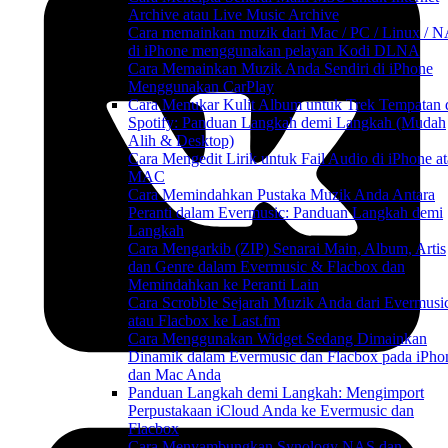
Archive atau Live Music Archive
Cara memainkan muzik dari Mac / PC / Linux / 
di iPhone menggunakan pelayan Kodi DLNA
Cara Memainkan Muzik Anda Sendiri di iPhone
Menggunakan CarPlay
Cara Menukar Kulit Album untuk Trek Tempatan 
Spotify: Panduan Langkah demi Langkah (Mudah
Alih & Desktop)
Cara Mengedit Lirik untuk Fail Audio di iPhone a
MAC
Cara Memindahkan Pustaka Muzik Anda Antara
Peranti dalam Evermusic: Panduan Langkah demi
Langkah
Cara Mengarkib (ZIP) Senarai Main, Album, Artis
dan Genre dalam Evermusic & Flacbox dan
Memindahkan ke Peranti Lain
Cara Scrobble Sejarah Muzik Anda dari Evermusi
atau Flacbox ke Last.fm
Cara Menggunakan Widget Sedang Dimainkan
Dinamik dalam Evermusic dan Flacbox pada iPho
dan Mac Anda
Panduan Langkah demi Langkah: Mengimport
Perpustakaan iCloud Anda ke Evermusic dan
Flacbox
Cara Menyambungkan Synology NAS dan