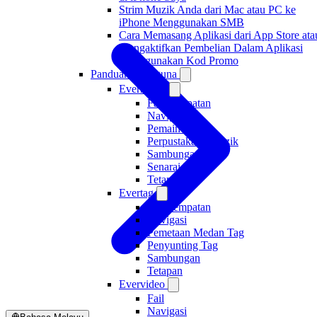
Strim Muzik Anda dari Mac atau PC ke
iPhone Menggunakan SMB
Cara Memasang Aplikasi dari App Store ata
Mengaktifkan Pembelian Dalam Aplikasi
Menggunakan Kod Promo
Panduan Pengguna
Evermusic
Fail Tempatan
Navigasi
Pemain Audio
Perpustakaan Muzik
Sambungan
Senarai Main
Tetapan
Evertag
Fail Tempatan
Navigasi
Pemetaan Medan Tag
Penyunting Tag
Sambungan
Tetapan
Evervideo
Fail
Navigasi