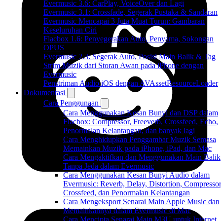
Evermusic 3.6: CarPlay, VoiceOver dan Lagi
Evermusic 3.1: Crossfade, Segerak Pustaka & Sandaran
Evermusic Mencapai 3 Juta Muat Turun: Gambaran
Keseluruhan Ciri
Flacbox 1.6: Penyegerakan Auto, Penyama, Sokongan
OPUS
Evermusic 2.3: Segerak Auto, Posisi Main Balik & Tag
Strim Muzik dari Storan Awan pada iPhone dengan
Evermusic
Penstriman Audio iOS dengan AVAssetResourceLoader
Dokumentasi
Cara Penggunaan
Cara Menggunakan Kesan Bunyi dan DSP dalam
Flacbox: Compressor, Freeverb, Crossfeed, Echo,
Penormalan Kelantangan, dan banyak lagi
Cara Menghidupkan Penggambar Muzik Semasa
Memainkan Muzik pada iPhone, iPad, dan Mac
Cara Mengaktifkan dan Menggunakan Main Balik
Tanpa Jeda dalam Evermusic
Cara Menggunakan Kesan Bunyi Audio dalam
Evermusic: Reverb, Delay, Distortion, Compressor
Crossfeed, dan Penormalan Kelantangan
Cara Mengeksport Senarai Main Apple Music dan
Memainkannya dalam Evermusic di Mac
Cara Mencipta Senarai Main M3U untuk Internet