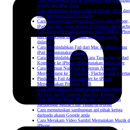
Cara Memainkan Muzik Tempatan yang Disimpan
iPhone atau Mac Anda
Cara Mendengar Buku Audio di iPhone, iPad, dan
Mac Menggunakan Evermusic
Cara Menggunakan Penyama Audio pada iPhone,
iPad atau Mac Anda dengan Evermusic dan Flacb
Cara menyambungkan pemacu kilat USB ke iPho
dan mendengar muzik atau mengurus fail di
dalamnya
Cara Memindahkan Fail dari Mac ke iPhone atau
iPad Menggunakan Finder
Cara Memindahkan Fail Secara Tanpa Wayar dari
Komputer ke iPhone Menggunakan WiFi-Drive
Cara Memuat Naik Fail ke Storan Awan dan
Menyambung ke Evermusic, Flacbox, atau Everta
Pindahkan Fail dari Komputer ke iPhone
Menggunakan Protokol SMB
Cara menyambung storan dalaman Bluesound
VAULT dari Evermusic, Flacbox, Evertag
Cara Memuat Turun Muzik dari YouTube dan
Mendengar Muzik Luar Talian di iPhone
Cara memutuskan sambungan apl pihak ketiga
daripada akaun Google anda
Cara Merakam Video Sambil Memainkan Muzik d
iPhone