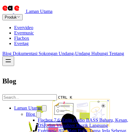
Laman Utama
Produk
Evervideo
Evermusic
Flacbox
Evertag
Blog
Dokumentasi
Sokongan
Undang-Undang
Hubungi
Tentang
Blog
CTRL K
Laman Utama
Blog
Flacbox 7.6: Enjin Audio BASS Baharu, Kesan,
DSP, dan Visualizer Muzik Langsung
Evermusic 8.7: Main Balik Tanpa Jeda Sebenar,