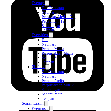
Evertag
Fail Tempatan
Navigasi
Pemetaan Medan Tag
Penyunting Tag
Sambungan
Tetapan
Evervideo
Fail
Navigasi
Pemain Media
Perpustakaan Media
Senarai Main
Tetapan
Flacbox
Fail Tempatan
Navigasi
Pemain Audio
Perpustakaan Muzik
Sambungan
Senarai Main
Tetapan
Soalan Lazim
Evermusic