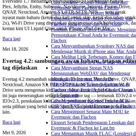
Evervideo 1.7 menambah lebih daripada 10 sambungan baharu —
Cara Scrobble Sejarah Muzik Anda dari
Plex, Jellyfin, Emby, Subsonic, Navidrome, Internxt, Proton Drive,
Evermusic atau Flacbox ke Last.fm
QNAP, Nextcloud, Amazon S3, FTP, SFTP, NFS — serta gerak
Cara Menggunakan Widget Sedang
isyarat main baharu (ketuk dua kali untuk skip, ketuk dan tahan untuk
Dimainkan Dinamik dalam Evermusic dan
2x), Wi-Fi Drive yang disegarkan dengan muat naik berkelompok, da
Flacbox pada iPhone dan Mac Anda
kemas kini UI Liquid Glass untuk iPhone, iPad dan Mac.
Panduan Langkah demi Langkah: Mengimp
Perpustakaan iCloud Anda ke Evermusic da
Baca lagi
Flacbox
Cara Menyambungkan Synology NAS dan
Mei 18, 2026
Mendengar Muzik di iPhone atau Mac And
Cara Melihat Lirik Terbenam, Komen dan F
Evertag 4.2: sambungan awan baharu, tetapan edito
LRC untuk Muzik di iPhone atau Mac And
tag dijelaskan
Cara Menyambung Storan NAS
Menggunakan WebDAV dan Mendengar
Muzik di iPhone atau Mac Anda
Evertag 4.2 menambah sambungan ke Internxt, Proton Drive, QNAP,
Main Muzik Luar Talian di Evermusic &
Nextcloud, Amazon S3, FTP, SFTP dan NFS, menyegarkan Wi-Fi
Flacbox: Muat Turun & Selaras dari Awan 
Drive serta mengemas kini antara muka untuk Liquid Glass. Catatan
Fail Tempatan
ini juga menerangkan setiap tetapan editor tag — termasuk ID3v2.4 v
Cara Mengeksport Koleksi Trek ke M3U,
ID3v2.3, penskalaan kulit album, penduaan tag, mod muat naik awan
CSV dan TXT dalam Evermusic & Flacbox
serta pilihan yang betul untuk Spotify dan perkhidmatan penstriman
Cara Mengimport Senarai Main M3U ke
lain.
Evermusic dan Flacbox
Baca lagi
Eksport Sejarah Pendengaran Lengkap dari
Evermusic & Flacbox ke Last.fm
Mei 9, 2026
Cara Memainkan Muzik FLAC (Lossless) d