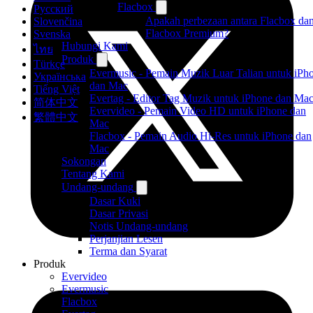
Flacbox
Русский
Apakah perbezaan antara Flacbox da
Slovenčina
Flacbox Premium?
Svenska
Hubungi Kami
ไทย
Produk
Türkçe
Evermusic - Pemain Muzik Luar Talian untuk iPh
Українська
dan Mac
Tiếng Việt
Evertag - Editor Tag Muzik untuk iPhone dan Ma
简体中文
Evervideo - Pemain Video HD untuk iPhone dan
繁體中文
Mac
Flacbox - Pemain Audio Hi-Res untuk iPhone dan
Mac
Sokongan
Tentang Kami
Undang-undang
Dasar Kuki
Dasar Privasi
Notis Undang-undang
Perjanjian Lesen
Terma dan Syarat
Produk
Evervideo
Evermusic
Flacbox