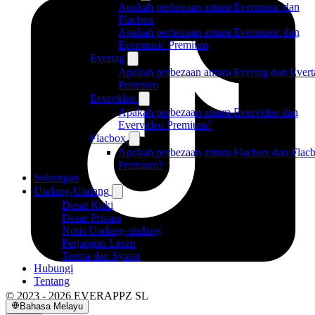
Apakah perbezaan antara Evermusic dan
Flacbox
Apakah perbezaan antara Evermusic dan
Evermusic Premium
Evertag
Apakah perbezaan antara Evertag dan Evert
Premium
Evervideo
Apakah perbezaan antara Evervideo dan
Evervideo Premium?
Flacbox
Apakah perbezaan antara Flacbox dan Flac
Premium?
Sokongan
Undang-Undang
Dasar Kuki
Dasar Privasi
Notis Undang-undang
Perjanjian Lesen
Terma dan Syarat
Hubungi
Tentang
© 2023 - 2026 EVERAPPZ SL
Bahasa Melayu