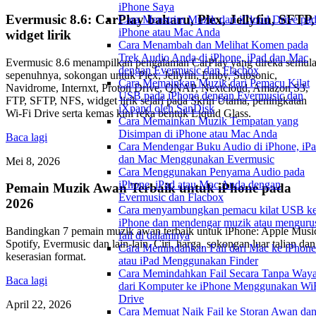
iPhone Saya
Evermusic 8.6: CarPlay baharu, Plex, Jellyfin, SFTP,
Cara Menstrim Muzik dari iCloud Drive pa
iPhone atau Mac Anda
widget lirik
Cara Menambah dan Melihat Komen pada
Trek Audio Anda di iPhone, iPad dan Mac
Evermusic 8.6 menampilkan pengalaman CarPlay yang direka semul
dengan Evermusic dan Flacbox
sepenuhnya, sokongan untuk Plex, Jellyfin, Emby, Subsonic,
Cara Memainkan Muzik dari Pemacu Kilat
Navidrome, Internxt, Proton Drive, QNAP, Nextcloud, Amazon S3,
USB pada iPhone dengan Evermusic dan
FTP, SFTP, NFS, widget lirik selari pada Skrin Utama, peningkatan
iXpand oleh SanDisk
Wi-Fi Drive serta kemas kini reka bentuk Liquid Glass.
Cara Memainkan Muzik Tempatan yang
Disimpan di iPhone atau Mac Anda
Baca lagi
Cara Mendengar Buku Audio di iPhone, iPa
dan Mac Menggunakan Evermusic
Mei 8, 2026
Cara Menggunakan Penyama Audio pada
iPhone, iPad atau Mac Anda dengan
Pemain Muzik Awan Terbaik untuk iPhone pada
Evermusic dan Flacbox
2026
Cara menyambungkan pemacu kilat USB k
iPhone dan mendengar muzik atau menguru
Bandingkan 7 pemain muzik awan terbaik untuk iPhone: Apple Musi
fail di dalamnya
Spotify, Evermusic dan lain-lain. Ciri, harga, sokongan luar talian dan
Cara Memindahkan Fail dari Mac ke iPhone
keserasian format.
atau iPad Menggunakan Finder
Cara Memindahkan Fail Secara Tanpa Waya
Baca lagi
dari Komputer ke iPhone Menggunakan WiF
Drive
April 22, 2026
Cara Memuat Naik Fail ke Storan Awan da