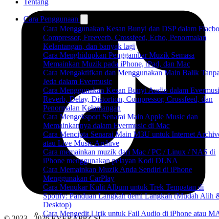
Tentang
Cara Penggunaan
Cara Menggunakan Kesan Bunyi dan DSP dalam Flacbo
Compressor, Freeverb, Crossfeed, Echo, Penormalan
Kelantangan, dan banyak lagi
Cara Menghidupkan Penggambar Muzik Semasa
Memainkan Muzik pada iPhone, iPad, dan Mac
Cara Mengaktifkan dan Menggunakan Main Balik Tanp
Jeda dalam Evermusic
Cara Menggunakan Kesan Bunyi Audio dalam Evermusi
Reverb, Delay, Distortion, Compressor, Crossfeed, dan
Penormalan Kelantangan
Cara Mengeksport Senarai Main Apple Music dan
Memainkannya dalam Evermusic di Mac
Cara Mencipta Senarai Main M3U untuk Internet Archiv
atau Live Music Archive
Cara memainkan muzik dari Mac / PC / Linux / NAS di
iPhone menggunakan pelayan Kodi DLNA
Cara Memainkan Muzik Anda Sendiri di iPhone
Menggunakan CarPlay
Cara Menukar Kulit Album untuk Trek Tempatan di
Spotify: Panduan Langkah demi Langkah (Mudah Alih 
Desktop)
Cara Mengedit Lirik untuk Fail Audio di iPhone atau 
© 2023 - 2026 EVERAPPZ SL