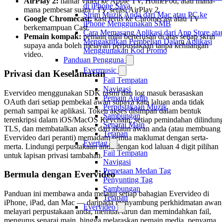
AirPlay 2:
hantar video ke Apple TV, HomePod, atau mana-
di iPhone Saya
mana pembesar suara / TV serasi AirPlay 2.
Strim Muzik Anda dari Mac atau PC ke
Google Chromecast:
kast terus ke Chromecast atau TV
iPhone Menggunakan SMB
berkemampuan Cast.
Cara Memasang Aplikasi dari App Store ata
Pemain kompak:
pemain mini berterusan di atas setiap skrin
Mengaktifkan Pembelian Dalam Aplikasi
supaya anda boleh melayari perpustakaan tanpa kehilangan
Menggunakan Kod Promo
video.
Panduan Pengguna
Evermusic
Privasi dan Keselamatan
Fail Tempatan
Navigasi
Evervideo menggunakan SDK rasmi dan log masuk berasaskan
Pemain Audio
OAuth dari setiap pembekal awan supaya kata laluan anda tidak
Perpustakaan Muzik
pernah sampai ke aplikasi. Token akses disimpan dalam bentuk
Sambungan
terenkripsi dalam iOS/MacOS Keychain, setiap pemindahan dilindun
Senarai Main
TLS, dan membatalkan akses dari akaun awan anda (atau membuang
Tetapan
Evervideo dari peranti) memadam semua maklumat dengan serta-
Evertag
merta. Lindungi perpustakaan anda dengan kod laluan 4 digit pilihan
Fail Tempatan
untuk lapisan privasi tambahan.
Navigasi
Pemetaan Medan Tag
Bermula dengan Evervideo
Penyunting Tag
Sambungan
Panduan ini membawa anda melalui setiap bahagian Evervideo di
Tetapan
iPhone, iPad, dan Mac — daripada menyambung perkhidmatan awan
Evervideo
melayari perpustakaan anda, memuat turun dan memindahkan fail,
mengurus senarai main, hingga melaraskan pemain media, penyama,