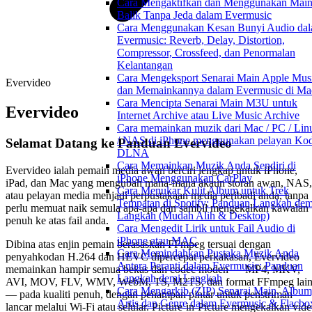
Cara Mengaktifkan dan Menggunakan Mai
Balik Tanpa Jeda dalam Evermusic
Cara Menggunakan Kesan Bunyi Audio da
Evermusic: Reverb, Delay, Distortion,
Compressor, Crossfeed, dan Penormalan
Kelantangan
Cara Mengeksport Senarai Main Apple Mus
Evervideo
dan Memainkannya dalam Evermusic di Ma
Cara Mencipta Senarai Main M3U untuk
Evervideo
Internet Archive atau Live Music Archive
Cara memainkan muzik dari Mac / PC / Lin
/ NAS di iPhone menggunakan pelayan Kod
Selamat Datang ke Panduan Evervideo
DLNA
Cara Memainkan Muzik Anda Sendiri di
Evervideo ialah pemain media awan berciri lengkap untuk iPhone,
iPhone Menggunakan CarPlay
iPad, dan Mac yang mengubah mana-mana akaun storan awan, NAS,
Cara Menukar Kulit Album untuk Trek
atau pelayan media menjadi perpustakaan media peribadi anda, tanpa
Tempatan di Spotify: Panduan Langkah dem
perlu memuat naik semula apa-apa dan sambil mengekalkan kawalan
Langkah (Mudah Alih & Desktop)
penuh ke atas fail anda.
Cara Mengedit Lirik untuk Fail Audio di
iPhone atau MAC
Dibina atas enjin pemain berasaskan FFmpeg tersuai dengan
Cara Memindahkan Pustaka Muzik Anda
penyahkodan H.264 dan HEVC dipercepat perkakasan, Evervideo
Antara Peranti dalam Evermusic: Panduan
memainkan hampir semua bekas dan codec moden — MP4, MKV,
Langkah demi Langkah
AVI, MOV, FLV, WMV, WebM, TS, M2TS, dan format FFmpeg lai
Cara Mengarkib (ZIP) Senarai Main, Album
— pada kualiti penuh, dengan penampan pintar untuk penstriman
Artis dan Genre dalam Evermusic & Flacbo
lancar melalui Wi-Fi atau selular. Picture-in-Picture mengekalkan vid