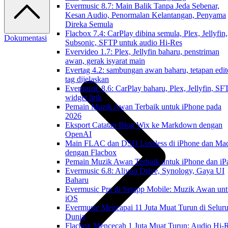
Evermusic 8.7: Main Balik Tanpa Jeda Sebenar,
Kesan Audio, Penormalan Kelantangan, Penyama
Direka Semula
Flacbox 7.4: CarPlay dibina semula, Plex, Jellyfin,
Dokumentasi
Subsonic, SFTP untuk audio Hi-Res
Evervideo 1.7: Plex, Jellyfin baharu, penstriman
awan, gerak isyarat main
Evertag 4.2: sambungan awan baharu, tetapan edit
tag dijelaskan
Evermusic 8.6: CarPlay baharu, Plex, Jellyfin, SF
widget lirik
Pemain Muzik Awan Terbaik untuk iPhone pada
2026
Eksport Catatan Blog Wix ke Markdown dengan
OpenAI
Main FLAC dan DSD Lossless di iPhone dan Ma
dengan Flacbox
Pemain Muzik Awan Terbaik untuk iPhone dan iP
Evermusic 6.8: Aliyun Drive, Synology, Gaya UI
Baharu
Evermusic Pro di Setapp Mobile: Muzik Awan un
iOS
Evermusic Mencapai 11 Juta Muat Turun di Selur
Dunia
Flacbox Mencecah 1 Juta Muat Turun: Audio Hi-