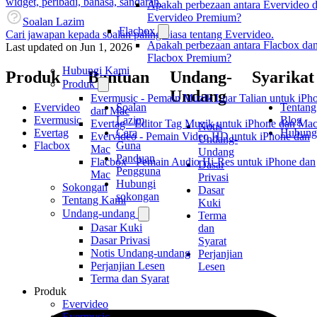
widget, peribadi, bahasa, sandaran.
Apakah perbezaan antara Evervideo 
Evervideo Premium?
Soalan Lazim
Flacbox
Cari jawapan kepada soalan paling biasa tentang Evervideo.
Apakah perbezaan antara Flacbox da
Last updated on
Jun 1, 2026
Flacbox Premium?
Hubungi Kami
Produk
Bantuan
Undang-
Syarikat
Produk
Undang
Evermusic - Pemain Muzik Luar Talian untuk iPh
Evervideo
Soalan
Tentang
dan Mac
Evermusic
Lazim
Blog
Evertag - Editor Tag Muzik untuk iPhone dan Ma
Notis
Evertag
Cara
Hubung
Evervideo - Pemain Video HD untuk iPhone dan
Undang-
Flacbox
Guna
Mac
Undang
Panduan
Flacbox - Pemain Audio Hi-Res untuk iPhone dan
Dasar
Pengguna
Mac
Privasi
Hubungi
Sokongan
Dasar
sokongan
Tentang Kami
Kuki
Undang-undang
Terma
Dasar Kuki
dan
Dasar Privasi
Syarat
Notis Undang-undang
Perjanjian
Perjanjian Lesen
Lesen
Terma dan Syarat
Produk
Evervideo
Evermusic