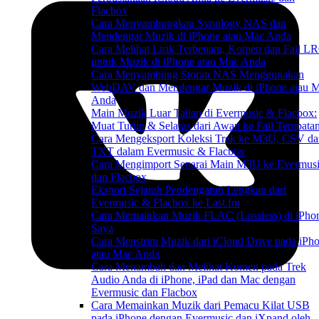
Flacbox
Cara Menyambungkan Synology NAS dan
Mendengar Muzik di iPhone atau Mac Anda
Cara Melihat Lirik Terbenam, Komen dan Fail L
untuk Muzik di iPhone atau Mac Anda
Cara Menyambung Storan NAS Menggunakan
WebDAV dan Mendengar Muzik di iPhone atau 
Anda
Main Muzik Luar Talian di Evermusic & Flacbox:
Muat Turun & Selaras dari Awan ke Fail Tempata
Cara Mengeksport Koleksi Trek ke M3U, CSV da
TXT dalam Evermusic & Flacbox
Cara Mengimport Senarai Main M3U ke Evermus
dan Flacbox
Eksport Sejarah Pendengaran Lengkap dari
Evermusic & Flacbox ke Last.fm
Cara Memainkan Muzik FLAC (Lossless) di iPho
Saya
Cara Menstrim Muzik dari iCloud Drive pada iPh
atau Mac Anda
Cara Menambah dan Melihat Komen pada Trek
Audio Anda di iPhone, iPad dan Mac dengan
Evermusic dan Flacbox
Cara Memainkan Muzik dari Pemacu Kilat USB
pada iPhone dengan Evermusic dan iXpand oleh