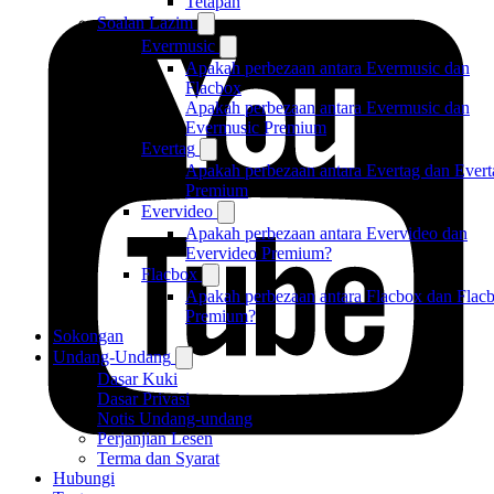
Tetapan
Soalan Lazim
Evermusic
Apakah perbezaan antara Evermusic dan
Flacbox
Apakah perbezaan antara Evermusic dan
Evermusic Premium
Evertag
Apakah perbezaan antara Evertag dan Evert
Premium
Evervideo
Apakah perbezaan antara Evervideo dan
Evervideo Premium?
Flacbox
Apakah perbezaan antara Flacbox dan Flac
Premium?
Sokongan
Undang-Undang
Dasar Kuki
Dasar Privasi
Notis Undang-undang
Perjanjian Lesen
Terma dan Syarat
Hubungi