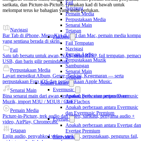
Fail
sarikata, dan Picture-in-Picture. Gunakan kad di bawah untuk
Navigasi
melompat terus ke bahagian yang anda perlukan.
Pemain Media
Perpustakaan Media
Senarai Main
Navigasi
Tetapan
Bar Tab di iPhone, Menu Kiri di iPad dan Mac, pemain media komp
Flacbox
yang sentiasa berada di skrin.
Fail Tempatan
Navigasi
Fail
Pemain Audio
Satu tab bersatu untuk awan, NAS, strim RTSP, fail tempatan, pemac
Perpustakaan Muzik
USB, dan baris gilir pemindahan.
Sambungan
Perpustakaan Media
Senarai Main
Layari mengikut Album, Genre, Terkini, Kegemaran — serta
Tetapan
perpustakaan Foto iOS dan perpustakaan Apple Music.
Soalan Lazim
Evermusic
Senarai Main
Apakah perbezaan antara Evermusic
Bina senarai main dari awan, tempatan, Foto, atau perpustakaan
dan Flacbox
Muzik, import M3U / M3U8 / CUE.
Apakah perbezaan antara Evermusic
Pemain Media
dan Evermusic Premium
Picture-in-Picture, trek audio dan video, sarikata, penyama audio +
Evertag
video, AirPlay, Chromecast.
Apakah perbezaan antara Evertag dan
Tetapan
Evertag Premium
Enjin audio, penyahkod video, sarikata, perpustakaan, pengurus fail,
Evervideo