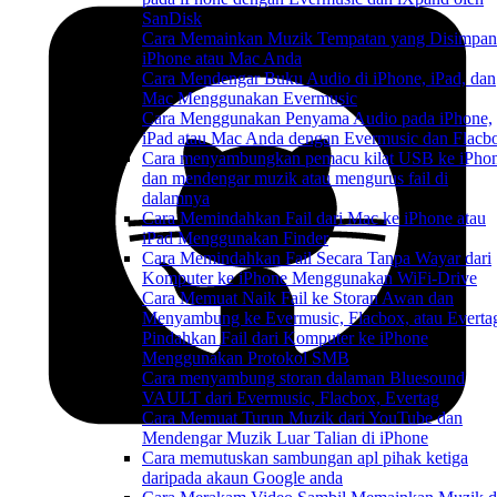
SanDisk
Cara Memainkan Muzik Tempatan yang Disimpan
iPhone atau Mac Anda
Cara Mendengar Buku Audio di iPhone, iPad, dan
Mac Menggunakan Evermusic
Cara Menggunakan Penyama Audio pada iPhone,
iPad atau Mac Anda dengan Evermusic dan Flacb
Cara menyambungkan pemacu kilat USB ke iPho
dan mendengar muzik atau mengurus fail di
dalamnya
Cara Memindahkan Fail dari Mac ke iPhone atau
iPad Menggunakan Finder
Cara Memindahkan Fail Secara Tanpa Wayar dari
Komputer ke iPhone Menggunakan WiFi-Drive
Cara Memuat Naik Fail ke Storan Awan dan
Menyambung ke Evermusic, Flacbox, atau Everta
Pindahkan Fail dari Komputer ke iPhone
Menggunakan Protokol SMB
Cara menyambung storan dalaman Bluesound
VAULT dari Evermusic, Flacbox, Evertag
Cara Memuat Turun Muzik dari YouTube dan
Mendengar Muzik Luar Talian di iPhone
Cara memutuskan sambungan apl pihak ketiga
daripada akaun Google anda