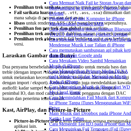
Cara Memuat Naik Fail ke Storan Awan da
Pemilihan trek sarikata
sempurna untuk pembelajaran bahasa
Menyambung ke Evermusic, Flacbox, atau
Fail sarikata luaran
(
,
,
,
) dimuatkan dari
.srt
.vtt
.ass
.ssa
Evertag
mana sahaja di peranti atau dari awan.
Pindahkan Fail dari Komputer ke iPhone
libass
untuk rendering ASS / SSA yang bergaya sepenuhnya.
Menggunakan Protokol SMB
Pemilihan fon per trek dan global
untuk sarikata.
Cara menyambung storan dalaman Bluesou
Pemilihan trek audio
pilih dubbing, ulasan, atau trek pengarah
VAULT dari Evermusic, Flacbox, Evertag
Pemilihan trek video
untuk fail berbilang sudut atau berbilang
Cara Memuat Turun Muzik dari YouTube d
versi.
Mendengar Muzik Luar Talian di iPhone
Cara memutuskan sambungan apl pihak keti
Laraskan Gambar dan Bunyi
daripada akaun Google anda
Cara Merakam Video Sambil Memainkan
Muzik di iPhone
Dua penyama bersebelahan: penyama audio untuk menala bass dan
Cara Mengaktifkan Pelayan Media DLNA
treble (dengan import / eksport pratetap tersuai), dan penyama video
pada Windows 10 dan Memainkan Muzik
untuk melaraskan kecerahan, kontras, ketepuan, dan rona (sekali lagi
Anda di iPhone
dengan import / eksport). Kedua-dua enjin juga mendedahkan kawal
Cara Memainkan Muzik di iPhone dari WD
audiofil: kadar sampel output audio, bilangan saluran, tempoh
My Cloud Home
penimbal IO, dan mod campuran — untuk pengguna dengan DAC
Cara Memindahkan Fail Muzik dari Komput
luaran dan penerima teater rumah.
ke iPhone Tanpa iTunes Menggunakan WiFi
Drive
Kast, AirPlay, dan Picture-in-Picture
Main Muzik dari Dropbox pada iPhone And
Ketika Luar Talian
Picture-in-Picture (PiP):
terus menonton semasa menggunaka
Cara Mengedit Tag ID3 pada iPhone dan M
aplikasi lain.
Cara Memainkan Fail Tempatan (Fail iTune