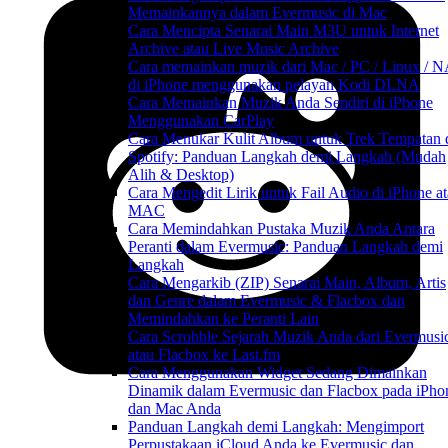
Memainkannya dalam Evermusic di Mac
Cara Mencipta Senarai Main M3U untuk Internet
Archive atau Live Music Archive
Cara memainkan muzik dari Mac / PC / Linux / 
di iPhone menggunakan pelayan Kodi DLNA
Cara Memainkan Muzik Anda Sendiri di iPhone
Menggunakan CarPlay
Cara Menukar Kulit Album untuk Trek Tempatan 
Spotify: Panduan Langkah demi Langkah (Mudah
Alih & Desktop)
Cara Mengedit Lirik untuk Fail Audio di iPhone a
MAC
Cara Memindahkan Pustaka Muzik Anda Antara
Peranti dalam Evermusic: Panduan Langkah demi
Langkah
Cara Mengarkib (ZIP) Senarai Main, Album, Artis
dan Genre dalam Evermusic & Flacbox dan
Memindahkan ke Peranti Lain
Cara Scrobble Sejarah Muzik Anda dari Evermusi
atau Flacbox ke Last.fm
Cara Menggunakan Widget Sedang Dimainkan
Dinamik dalam Evermusic dan Flacbox pada iPho
dan Mac Anda
Panduan Langkah demi Langkah: Mengimport
Perpustakaan iCloud Anda ke Evermusic dan