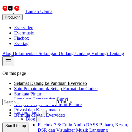
Laman Utama
Produk
Evervideo
Evermusic
Flacbox
Evertag
Blog
Dokumentasi
Sokongan
Undang-Undang
Hubungi
Tentang
On this page
Selamat Datang ke Panduan Evervideo
Satu Pemain untuk Setiap Format dan Codec
Sarikata Pintar
Laraskan Gambar dan Bunyi
CTRL K
Kast, AirPlay, dan Picture-in-Picture
Privasi dan Keselamatan
Laman Utama
Bermula dengan Evervideo
Blog
Flacbox 7.6: Enjin Audio BASS Baharu, Kesan,
Scroll to top
DSP, dan Visualizer Muzik Langsung