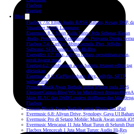
Flacbox
Evertag
Blog
Flacbox 7.6: Enjin Audio BASS Baharu, Kesan, DSP, d
Visualizer Muzik Langsung
Evermusic 8.7: Main Balik Tanpa Jeda Sebenar, Kesan
Audio, Penormalan Kelantangan, Penyama Direka Semu
Flacbox 7.4: CarPlay dibina semula, Plex, Jellyfin,
Subsonic, SFTP untuk audio Hi-Res
Evervideo 1.7: Plex, Jellyfin baharu, penstriman awan,
gerak isyarat main
Evertag 4.2: sambungan awan baharu, tetapan editor tag
dijelaskan
Evermusic 8.6: CarPlay baharu, Plex, Jellyfin, SFTP,
widget lirik
Pemain Muzik Awan Terbaik untuk iPhone pada 2026
Eksport Catatan Blog Wix ke Markdown dengan OpenA
Main FLAC dan DSD Lossless di iPhone dan Mac deng
Flacbox
Pemain Muzik Awan Terbaik untuk iPhone dan iPad
Evermusic 6.8: Aliyun Drive, Synology, Gaya UI Bahar
Evermusic Pro di Setapp Mobile: Muzik Awan untuk iO
Evermusic Mencapai 11 Juta Muat Turun di Seluruh Dun
Flacbox Mencecah 1 Juta Muat Turun: Audio Hi-Res