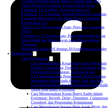
5 Aplikasi Pemain Muzik iPhone Terbaik pada 2025
Video Promosi Evermusic: Pemain Muzik Awan
Evermusic 3.6: CarPlay, VoiceOver dan Lagi
Evermusic 3.1: Crossfade, Segerak Pustaka & Sandaran
Evermusic Mencapai 3 Juta Muat Turun: Gambaran
Keseluruhan Ciri
Flacbox 1.6: Penyegerakan Auto, Penyama, Sokongan
OPUS
Evermusic 2.3: Segerak Auto, Posisi Main Balik & Tag
Strim Muzik dari Storan Awan pada iPhone dengan
Evermusic
Penstriman Audio iOS dengan AVAssetResourceLoader
Dokumentasi
Cara Penggunaan
Cara Menggunakan Kesan Bunyi dan DSP dalam
Flacbox: Compressor, Freeverb, Crossfeed, Echo,
Penormalan Kelantangan, dan banyak lagi
Cara Menghidupkan Penggambar Muzik Semasa
Memainkan Muzik pada iPhone, iPad, dan Mac
Cara Mengaktifkan dan Menggunakan Main Balik
Tanpa Jeda dalam Evermusic
Cara Menggunakan Kesan Bunyi Audio dalam
Evermusic: Reverb, Delay, Distortion, Compressor
Crossfeed, dan Penormalan Kelantangan
Cara Mengeksport Senarai Main Apple Music dan