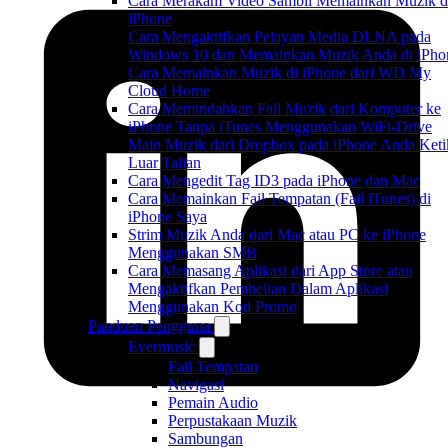
Cara Merakam Video Sambil Memainkan Muzik d
iPhone
Cara Mengaktifkan Pelayan Media DLNA pada
Windows 10 dan Memainkan Muzik Anda di iPho
Cara Memainkan Muzik di iPhone dari WD My
Cloud Home
Cara Memindahkan Fail Muzik dari Komputer ke
iPhone Tanpa iTunes Menggunakan WiFi-Drive
Main Muzik dari Dropbox pada iPhone Anda Keti
Luar Talian
Cara Mengedit Tag ID3 pada iPhone dan Mac
Cara Memainkan Fail Tempatan (Fail iTunes) di
iPhone Saya
Strim Muzik Anda dari Mac atau PC ke iPhone
Menggunakan SMB
Cara Memasang Aplikasi dari App Store atau
Mengaktifkan Pembelian Dalam Aplikasi
Menggunakan Kod Promo
Panduan Pengguna
Evermusic
Fail Tempatan
Navigasi
Pemain Audio
Perpustakaan Muzik
Sambungan