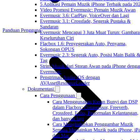
5 Aplikasi Pemain Muzik iPhone Terbaik pada 20
Video Promosi Evermusic: Pemain Muzik Awan
Evermusic 3.6: CarPlay, VoiceOver dan Lagi
Evermusic 3.1: Crossfade, Segerak Pustaka &
Sandaran
Panduan Pengguna
Evermusic Mencapai 3 Juta Muat Turun: Gambara
Keseluruhan Ciri
Flacbox 1.6: Penyegerakan Auto, Penyama,
Sokongan OPUS
Evermusic 2.3: Segerak Auto, Posisi Main Balik 
Tag
Strim Muzik dari Storan Awan pada iPhone denga
Evermusic
Penstriman Audio iOS dengan
AVAssetResourceLoader
Dokumentasi
Cara Penggunaan
Cara Menggunakan Kesan Bunyi dan DSP
dalam Flacbox: Compressor, Freeverb,
Crossfeed, Echo, Penormalan Kelantangan,
dan banyak lagi
Cara Menghidupkan Penggambar Muzik
Semasa Memainkan Muzik pada iPhone, iPa
dan Mac