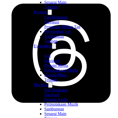
Senarai Main
Tetapan
Evertag
Fail Tempatan
Navigasi
Pemetaan Medan Tag
Penyunting Tag
Sambungan
Tetapan
Evervideo
Fail
Navigasi
Pemain Media
Perpustakaan Media
Senarai Main
Tetapan
Flacbox
Fail Tempatan
Navigasi
Pemain Audio
Perpustakaan Muzik
Sambungan
Senarai Main