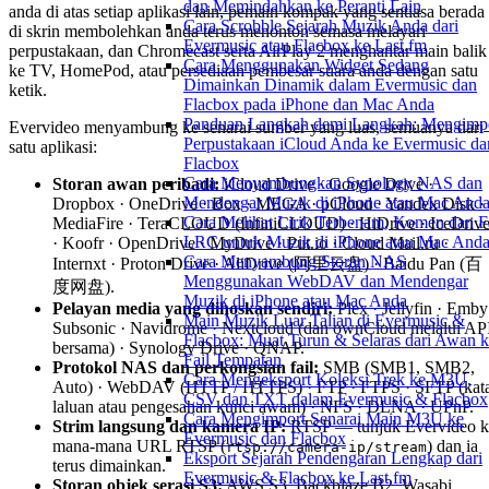
dan Memindahkan ke Peranti Lain
anda di atas setiap aplikasi lain, pemain kompak yang sentiasa berada
Cara Scrobble Sejarah Muzik Anda dari
di skrin membolehkan anda terus menonton semasa melayari
Evermusic atau Flacbox ke Last.fm
perpustakaan, dan Chromecast serta AirPlay 2 menghantar main balik
Cara Menggunakan Widget Sedang
ke TV, HomePod, atau persediaan pembesar suara anda dengan satu
Dimainkan Dinamik dalam Evermusic dan
ketik.
Flacbox pada iPhone dan Mac Anda
Panduan Langkah demi Langkah: Mengimp
Evervideo menyambung ke senarai sumber yang luas, semuanya dari
Perpustakaan iCloud Anda ke Evermusic da
satu aplikasi:
Flacbox
Cara Menyambungkan Synology NAS dan
Storan awan peribadi:
iCloud Drive · Google Drive ·
Mendengar Muzik di iPhone atau Mac And
Dropbox · OneDrive · Box · MEGA · pCloud · Yandex Disk ·
Cara Melihat Lirik Terbenam, Komen dan F
MediaFire · TeraCLOUD (InfiniCLOUD) · HiDrive · IceDriv
LRC untuk Muzik di iPhone atau Mac And
· Koofr · OpenDrive · MyDrive · Put.io · Cloud Mail.ru ·
Cara Menyambung Storan NAS
Internxt · Proton Drive · AliDrive (阿里云盘) · Baidu Pan (百
Menggunakan WebDAV dan Mendengar
度网盘).
Muzik di iPhone atau Mac Anda
Pelayan media yang dihoskan sendiri:
Plex · Jellyfin · Emby
Main Muzik Luar Talian di Evermusic &
Subsonic · Navidrome · Nextcloud (dan ownCloud melalui AP
Flacbox: Muat Turun & Selaras dari Awan 
bersama) · Synology Drive · QNAP.
Fail Tempatan
Protokol NAS dan perkongsian fail:
SMB (SMB1, SMB2,
Cara Mengeksport Koleksi Trek ke M3U,
Auto) · WebDAV (HTTP / HTTPS) · FTP · FTPS · SFTP (kat
CSV dan TXT dalam Evermusic & Flacbox
laluan atau pengesahan kunci awam) · NFS · DLNA · UPnP.
Cara Mengimport Senarai Main M3U ke
Strim langsung dan kamera IP:
RTSP — tunjuk Evervideo k
Evermusic dan Flacbox
mana-mana URL RTSP (
) dan ia
rtsp://camera-ip/stream
Eksport Sejarah Pendengaran Lengkap dari
terus dimainkan.
Evermusic & Flacbox ke Last.fm
Storan objek serasi S3:
AWS S3, Backblaze B2, Wasabi,