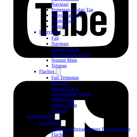
Navigasi
Pemetaan Medan Tag
Penyunting Tag
Sambungan
Tetapan
Evervideo
Fail
Navigasi
Pemain Media
Perpustakaan Media
Senarai Main
Tetapan
Flacbox
Fail Tempatan
Navigasi
Pemain Audio
Perpustakaan Muzik
Sambungan
Senarai Main
Tetapan
Soalan Lazim
Evermusic
Apakah perbezaan antara Evermusic dan
Flacbox