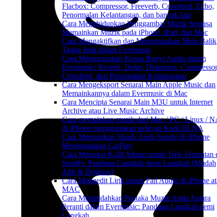
Flacbox: Compressor, Freeverb, Crossfeed, Echo,
Penormalan Kelantangan, dan banyak lagi
Cara Menghidupkan Penggambar Muzik Semasa
Memainkan Muzik pada iPhone, iPad, dan Mac
Cara Mengaktifkan dan Menggunakan Main Balik
Tanpa Jeda dalam Evermusic
Cara Menggunakan Kesan Bunyi Audio dalam
Evermusic: Reverb, Delay, Distortion, Compressor
Crossfeed, dan Penormalan Kelantangan
Cara Mengeksport Senarai Main Apple Music dan
Memainkannya dalam Evermusic di Mac
Cara Mencipta Senarai Main M3U untuk Internet
Archive atau Live Music Archive
Cara memainkan muzik dari Mac / PC / Linux / 
di iPhone menggunakan pelayan Kodi DLNA
Cara Memainkan Muzik Anda Sendiri di iPhone
Menggunakan CarPlay
Cara Menukar Kulit Album untuk Trek Tempatan 
Spotify: Panduan Langkah demi Langkah (Mudah
Alih & Desktop)
Cara Mengedit Lirik untuk Fail Audio di iPhone a
MAC
Cara Memindahkan Pustaka Muzik Anda Antara
Peranti dalam Evermusic: Panduan Langkah demi
Langkah