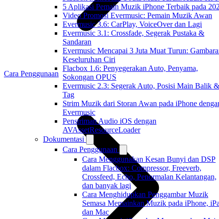
5 Aplikasi Pemain Muzik iPhone Terbaik pada 20
Video Promosi Evermusic: Pemain Muzik Awan
Evermusic 3.6: CarPlay, VoiceOver dan Lagi
Evermusic 3.1: Crossfade, Segerak Pustaka &
Sandaran
Evermusic Mencapai 3 Juta Muat Turun: Gambara
Keseluruhan Ciri
Flacbox 1.6: Penyegerakan Auto, Penyama,
Cara Penggunaan
Sokongan OPUS
Evermusic 2.3: Segerak Auto, Posisi Main Balik 
Tag
Strim Muzik dari Storan Awan pada iPhone denga
Evermusic
Penstriman Audio iOS dengan
AVAssetResourceLoader
Dokumentasi
Cara Penggunaan
Cara Menggunakan Kesan Bunyi dan DSP
dalam Flacbox: Compressor, Freeverb,
Crossfeed, Echo, Penormalan Kelantangan,
dan banyak lagi
Cara Menghidupkan Penggambar Muzik
Semasa Memainkan Muzik pada iPhone, iPa
dan Mac