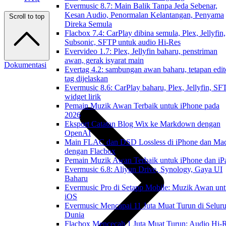
Evermusic 8.7: Main Balik Tanpa Jeda Sebenar,
Kesan Audio, Penormalan Kelantangan, Penyama
Scroll to top
Direka Semula
Flacbox 7.4: CarPlay dibina semula, Plex, Jellyfin,
Subsonic, SFTP untuk audio Hi-Res
Evervideo 1.7: Plex, Jellyfin baharu, penstriman
awan, gerak isyarat main
Dokumentasi
Evertag 4.2: sambungan awan baharu, tetapan edit
tag dijelaskan
Evermusic 8.6: CarPlay baharu, Plex, Jellyfin, SF
widget lirik
Pemain Muzik Awan Terbaik untuk iPhone pada
2026
Eksport Catatan Blog Wix ke Markdown dengan
OpenAI
Main FLAC dan DSD Lossless di iPhone dan Ma
dengan Flacbox
Pemain Muzik Awan Terbaik untuk iPhone dan iP
Evermusic 6.8: Aliyun Drive, Synology, Gaya UI
Baharu
Evermusic Pro di Setapp Mobile: Muzik Awan un
iOS
Evermusic Mencapai 11 Juta Muat Turun di Selur
Dunia
Flacbox Mencecah 1 Juta Muat Turun: Audio Hi-