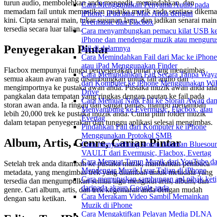
turun audio, membolehkan anda mengedit, memindahkan, dan
Cara Menggunakan Penyama Audio pada
memadam fail untuk memastikan pustaka muzik anda sentiasa dikema
iPhone, iPad atau Mac Anda dengan
kini. Cipta senarai main, tukar susunan lagu, dan jadikan senarai main
Evermusic dan Flacbox
tersedia secara luar talian.
Cara menyambungkan pemacu kilat USB k
iPhone dan mendengar muzik atau menguru
Penyegerakan Pintar
fail di dalamnya
Cara Memindahkan Fail dari Mac ke iPhone
atau iPad Menggunakan Finder
Flacbox mempunyai fungsi penyegerakan pintar yang mengimbas
Cara Memindahkan Fail Secara Tanpa Waya
semua akaun awan yang disambungkan untuk fail audio dan
dari Komputer ke iPhone Menggunakan WiF
mengimportnya ke pustaka awan anda. Pustaka muzik awan anda ial
Drive
pangkalan data tempatan yang ringkas dengan pautan ke fail pada
Cara Memuat Naik Fail ke Storan Awan da
storan awan anda. Ia ringan dan sangat pantas, mampu menambah
Menyambung ke Evermusic, Flacbox, atau
lebih 20,000 trek ke pustaka muzik anda. Cuma pilih folder muzik
Evertag
dalam tetapan penyegerakan dan tunggu aplikasi selesai mengimbas.
Pindahkan Fail dari Komputer ke iPhone
Menggunakan Protokol SMB
Album, Artis, Genre, Carian Pintar
Cara menyambung storan dalaman Bluesou
VAULT dari Evermusic, Flacbox, Evertag
Cara Memuat Turun Muzik dari YouTube d
Setelah trek anda ditambah ke pustaka muzik, manfaatkan pembaca
Mendengar Muzik Luar Talian di iPhone
metadata, yang mengimbas trek yang ditambah untuk metadata yang
Cara memutuskan sambungan apl pihak keti
tersedia dan mengumpulkan semua lagu mengikut artis, album, dan
daripada akaun Google anda
genre. Cari album, artis, dan trek kegemaran anda dengan mudah
Cara Merakam Video Sambil Memainkan
dengan satu ketikan.
Muzik di iPhone
Cara Mengaktifkan Pelayan Media DLNA