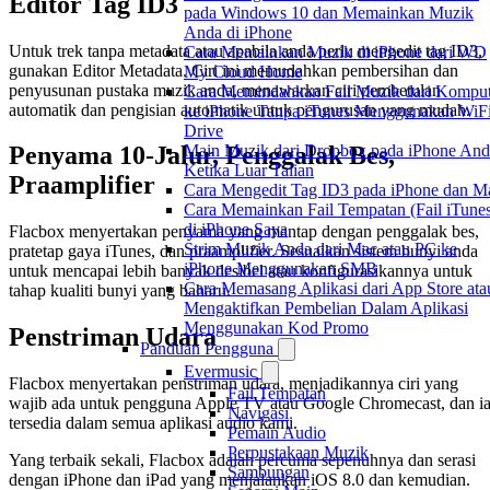
Editor Tag ID3
pada Windows 10 dan Memainkan Muzik
Anda di iPhone
Untuk trek tanpa metadata atau apabila anda perlu mengedit tag ID3,
Cara Memainkan Muzik di iPhone dari WD
gunakan Editor Metadata. Ciri ini memudahkan pembersihan dan
My Cloud Home
penyusunan pustaka muzik anda, menawarkan ciri pembetulan
Cara Memindahkan Fail Muzik dari Komput
automatik dan pengisian automatik untuk pengurusan yang mudah.
ke iPhone Tanpa iTunes Menggunakan WiFi
Drive
Main Muzik dari Dropbox pada iPhone And
Penyama 10-Jalur, Penggalak Bes,
Ketika Luar Talian
Praamplifier
Cara Mengedit Tag ID3 pada iPhone dan M
Cara Memainkan Fail Tempatan (Fail iTune
di iPhone Saya
Flacbox menyertakan penyama yang mantap dengan penggalak bes,
Strim Muzik Anda dari Mac atau PC ke
pratetap gaya iTunes, dan praamplifier. Sesuaikan sistem bunyi anda
iPhone Menggunakan SMB
untuk mencapai lebih banyak desibel atau konfigurasikannya untuk
Cara Memasang Aplikasi dari App Store ata
tahap kualiti bunyi yang baharu.
Mengaktifkan Pembelian Dalam Aplikasi
Menggunakan Kod Promo
Penstriman Udara
Panduan Pengguna
Evermusic
Flacbox menyertakan penstriman udara, menjadikannya ciri yang
Fail Tempatan
wajib ada untuk pengguna Apple TV atau Google Chromecast, dan i
Navigasi
tersedia dalam semua aplikasi audio kami.
Pemain Audio
Perpustakaan Muzik
Yang terbaik sekali, Flacbox adalah percuma sepenuhnya dan serasi
Sambungan
dengan iPhone dan iPad yang menjalankan iOS 8.0 dan kemudian.