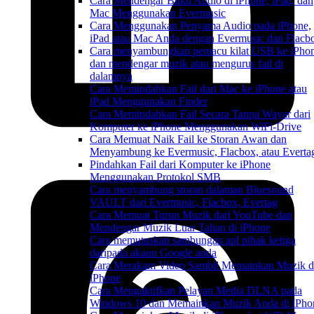
Cara Mendengar Buku Audio di iPhone, iPad, dan
Mac Menggunakan Evermusic
Cara Menggunakan Penyama Audio pada iPhone,
iPad atau Mac Anda dengan Evermusic dan Flacb
Cara menyambungkan pemacu kilat USB ke iPho
dan mendengar muzik atau mengurus fail di
dalamnya
Cara Memindahkan Fail dari Mac ke iPhone atau
iPad Menggunakan Finder
Cara Memindahkan Fail Secara Tanpa Wayar dari
Komputer ke iPhone Menggunakan WiFi-Drive
Cara Memuat Naik Fail ke Storan Awan dan
Menyambung ke Evermusic, Flacbox, atau Everta
Pindahkan Fail dari Komputer ke iPhone
Menggunakan Protokol SMB
Cara menyambung storan dalaman Bluesound
VAULT dari Evermusic, Flacbox, Evertag
Cara Memuat Turun Muzik dari YouTube dan
Mendengar Muzik Luar Talian di iPhone
Cara memutuskan sambungan apl pihak ketiga
daripada akaun Google anda
Cara Merakam Video Sambil Memainkan Muzik d
iPhone
Cara Mengaktifkan Pelayan Media DLNA pada
Windows 10 dan Memainkan Muzik Anda di iPho