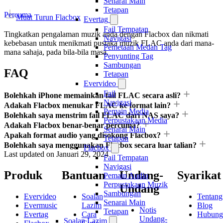
Senarai Main
Tetapan
Percuma
Muat Turun Flacbox
Evertag
Fail Tempatan
Tingkatkan pengalaman muzik anda dengan Flacbox dan nikmati
Navigasi
kebebasan untuk menikmati pustaka muzik FLAC anda dari mana-
Pemetaan Medan Tag
mana sahaja, pada bila-bila masa.
Penyunting Tag
Sambungan
FAQ
Tetapan
Evervideo
Fail
Bolehkah iPhone memainkan fail FLAC secara asli?
Navigasi
Adakah Flacbox menukar FLAC ke format lain?
Pemain Media
Bolehkah saya menstrim fail FLAC dari NAS saya?
Perpustakaan Media
Adakah Flacbox benar-benar percuma?
Senarai Main
Apakah format audio yang disokong Flacbox?
Tetapan
Bolehkah saya menggunakan Flacbox secara luar talian?
Flacbox
Last updated on
Januari 29, 2024
Fail Tempatan
Navigasi
Produk
Bantuan
Undang-
Syarikat
Pemain Audio
Perpustakaan Muzik
Undang
Sambungan
Evervideo
Soalan
Tentang
Senarai Main
Evermusic
Lazim
Blog
Notis
Tetapan
Evertag
Cara
Hubung
Undang-
Soalan Lazim