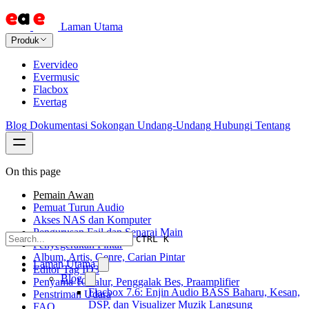
Laman Utama
Produk
Evervideo
Evermusic
Flacbox
Evertag
Blog
Dokumentasi
Sokongan
Undang-Undang
Hubungi
Tentang
On this page
Pemain Awan
Pemuat Turun Audio
Akses NAS dan Komputer
Pengurusan Fail dan Senarai Main
CTRL K
Penyegerakan Pintar
Album, Artis, Genre, Carian Pintar
Laman Utama
Editor Tag ID3
Blog
Penyama 10-Jalur, Penggalak Bes, Praamplifier
Flacbox 7.6: Enjin Audio BASS Baharu, Kesan,
Penstriman Udara
DSP, dan Visualizer Muzik Langsung
FAQ