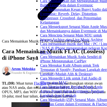
Cara Mengaktifkan dan Menggunakan Mai
Balik Tanpa Jeda dalam Evermusic
Cara Menggunakan Kesan Bunyi Audio da
Evermusic: Reverb, Delay, Distortion,
Compressor, Crossfeed, dan Penormalan
Kelantangan
Cara Mengeksport Senarai Main Apple Mus
dan Memainkannya dalam Evermusic di Ma
Cara Mencipta Senarai Main M3U untuk
Internet Archive atau Live Music Archive
Cara Memainkan Muzik FLAC (Lossless) di iPhone Saya
Cara memainkan muzik dari Mac / PC / Lin
/ NAS di iPhone menggunakan pelayan Kod
Cara Memainkan Muzik FLAC (Lossless)
DLNA
di iPhone Saya
Cara Memainkan Muzik Anda Sendiri di
iPhone Menggunakan CarPlay
Cara Menukar Kulit Album untuk Trek
Artem Meleshko
Tempatan di Spotify: Panduan Langkah dem
Founder & Engineer at Everappz
Langkah (Mudah Alih & Desktop)
Cara Mengedit Lirik untuk Fail Audio di
iPhone atau MAC
TL;DR:
Muat turun
Flacbox
(percuma), sambungkan storan awan
Cara Memindahkan Pustaka Muzik Anda
atau NAS anda, dan mula memainkan fail FLAC, DSD, OGG,
Antara Peranti dalam Evermusic: Panduan
OPUS, MP3, dan WAV di iPhone atau iPad anda – dengan penyama
Langkah demi Langkah
10-jalur, mod luar talian, dan sokongan AirPlay.
Cara Mengarkib (ZIP) Senarai Main, Album
Artis dan Genre dalam Evermusic & Flacbo