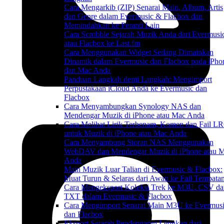
Cara Mengarkib (ZIP) Senarai Main, Album, Artis
dan Genre dalam Evermusic & Flacbox dan
Memindahkan ke Peranti Lain
Cara Scrobble Sejarah Muzik Anda dari Evermusi
atau Flacbox ke Last.fm
Cara Menggunakan Widget Sedang Dimainkan
Dinamik dalam Evermusic dan Flacbox pada iPho
dan Mac Anda
Panduan Langkah demi Langkah: Mengimport
Perpustakaan iCloud Anda ke Evermusic dan
Flacbox
Cara Menyambungkan Synology NAS dan
Mendengar Muzik di iPhone atau Mac Anda
Cara Melihat Lirik Terbenam, Komen dan Fail L
untuk Muzik di iPhone atau Mac Anda
Cara Menyambung Storan NAS Menggunakan
WebDAV dan Mendengar Muzik di iPhone atau 
Anda
Main Muzik Luar Talian di Evermusic & Flacbox:
Muat Turun & Selaras dari Awan ke Fail Tempata
Cara Mengeksport Koleksi Trek ke M3U, CSV da
TXT dalam Evermusic & Flacbox
Cara Mengimport Senarai Main M3U ke Evermus
dan Flacbox
Eksport Sejarah Pendengaran Lengkap dari