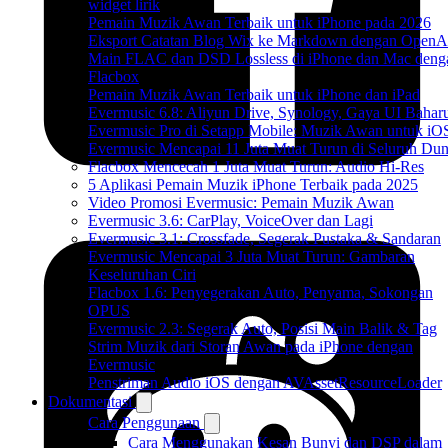
widget lirik
Pemain Muzik Awan Terbaik untuk iPhone pada 2026
Eksport Catatan Blog Wix ke Markdown dengan OpenA
Main FLAC dan DSD Lossless di iPhone dan Mac deng
Flacbox
Pemain Muzik Awan Terbaik untuk iPhone dan iPad
Evermusic 6.8: Aliyun Drive, Synology, Gaya UI Bahar
Evermusic Pro di Setapp Mobile: Muzik Awan untuk iO
Evermusic Mencapai 11 Juta Muat Turun di Seluruh Dun
Flacbox Mencecah 1 Juta Muat Turun: Audio Hi-Res
5 Aplikasi Pemain Muzik iPhone Terbaik pada 2025
Video Promosi Evermusic: Pemain Muzik Awan
Evermusic 3.6: CarPlay, VoiceOver dan Lagi
Evermusic 3.1: Crossfade, Segerak Pustaka & Sandaran
Evermusic Mencapai 3 Juta Muat Turun: Gambaran
Keseluruhan Ciri
Flacbox 1.6: Penyegerakan Auto, Penyama, Sokongan
OPUS
Evermusic 2.3: Segerak Auto, Posisi Main Balik & Tag
Strim Muzik dari Storan Awan pada iPhone dengan
Evermusic
Penstriman Audio iOS dengan AVAssetResourceLoader
Dokumentasi
Cara Penggunaan
Cara Menggunakan Kesan Bunyi dan DSP dalam