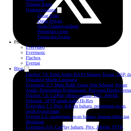
Tentang Kami
Undang-undang
Dasar Kuki
Dasar Privasi
Notis Undang-undang
Perjanjian Lesen
Terma dan Syarat
Produk
Evervideo
Evermusic
Flacbox
Evertag
Blog
Flacbox 7.6: Enjin Audio BASS Baharu, Kesan, DSP, d
Visualizer Muzik Langsung
Evermusic 8.7: Main Balik Tanpa Jeda Sebenar, Kesan
Audio, Penormalan Kelantangan, Penyama Direka Semu
Flacbox 7.4: CarPlay dibina semula, Plex, Jellyfin,
Subsonic, SFTP untuk audio Hi-Res
Evervideo 1.7: Plex, Jellyfin baharu, penstriman awan,
gerak isyarat main
Evertag 4.2: sambungan awan baharu, tetapan editor tag
dijelaskan
Evermusic 8.6: CarPlay baharu, Plex, Jellyfin, SFTP,