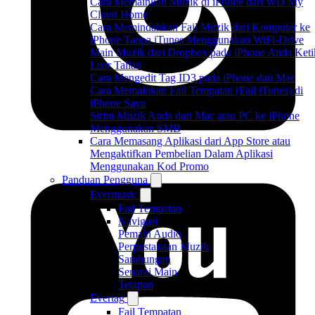
Cara Memainkan Muzik di iPhone dari WD My
Cloud Home
Cara Memindahkan Fail Muzik dari Komputer ke
iPhone Tanpa iTunes Menggunakan WiFi-Drive
Main Muzik dari Dropbox pada iPhone Anda Keti
Luar Talian
Cara Mengedit Tag ID3 pada iPhone dan Mac
Cara Memainkan Fail Tempatan (Fail iTunes) di
iPhone Saya
Strim Muzik Anda dari Mac atau PC ke iPhone
Menggunakan SMB
Cara Memasang Aplikasi dari App Store atau
Mengaktifkan Pembelian Dalam Aplikasi
Menggunakan Kod Promo
Panduan Pengguna
Evermusic
Fail Tempatan
Navigasi
Pemain Audio
Perpustakaan Muzik
Sambungan
Senarai Main
Tetapan
Evertag
Fail Tempatan