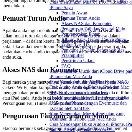
mengandungi fail audio anda dan ketik mana-mana fail untuk mula
Cara Memainkan Muzik FLAC (Lossless) d
memainkan.
iPhone Saya
Pemain Awan
Pemuat Turun Audio
Pemuat Turun Audio
Akses NAS dan Komputer
Pengurusan Fail dan Senarai Main
Apabila anda ingin menikmati fail audio lossless anda secara luar
Penyegerakan Pintar
talian, muat turun dan dengar muzik FLAC anda semasa dalam
Album, Artis, Genre, Carian Pintar
perjalanan – di dalam kereta, di dalam pesawat, atau semasa berjalan
Editor Tag ID3
kaki. Jika anda memerlukan lebih banyak ruang pada peranti anda,
Penyama 10-Jalur, Penggalak Bes,
padamkan cache audio tempatan dan muat turun semula bila-bila mas
Praamplifier
anda suka.
Penstriman Udara
FAQ
Akses NAS dan Komputer
Cara Menstrim Muzik dari iCloud Drive pa
iPhone atau Mac Anda
Cara Menambah dan Melihat Komen pada
Bagi mereka yang mempunyai pustaka muzik yang luas pada NAS,
Trek Audio Anda di iPhone, iPad dan Mac
Cakera Wi-Fi, atau komputer rumah, sambungkan kepadanya
dengan Evermusic dan Flacbox
menggunakan protokol SMB. Kini, semua trek anda tersedia di iPhon
Cara Memainkan Muzik dari Pemacu Kilat
atau iPad anda. Anda juga boleh memindahkan fail menggunakan
USB pada iPhone dengan Evermusic dan
Perkongsian Fail iTunes atau ciri Pemacu Wi-Fi.
iXpand oleh SanDisk
Cara Memainkan Muzik Tempatan yang
Pengurusan Fail dan Senarai Main
Disimpan di iPhone atau Mac Anda
Cara Mendengar Buku Audio di iPhone, iPa
Flacbox bertindak sebagai pengurus fail yang berkuasa dan pemuat
dan Mac Menggunakan Evermusic