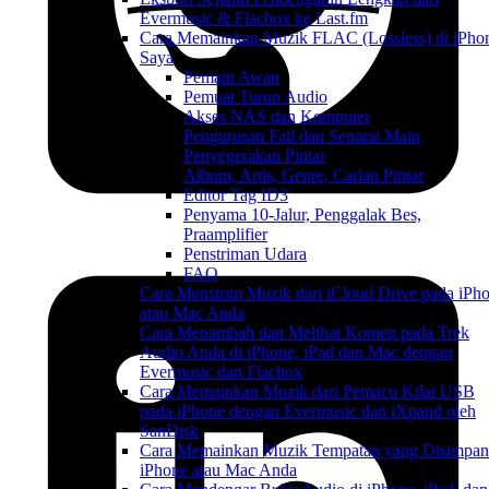
Evermusic & Flacbox ke Last.fm
Cara Memainkan Muzik FLAC (Lossless) di iPho
Saya
Pemain Awan
Pemuat Turun Audio
Akses NAS dan Komputer
Pengurusan Fail dan Senarai Main
Penyegerakan Pintar
Album, Artis, Genre, Carian Pintar
Editor Tag ID3
Penyama 10-Jalur, Penggalak Bes,
Praamplifier
Penstriman Udara
FAQ
Cara Menstrim Muzik dari iCloud Drive pada iPh
atau Mac Anda
Cara Menambah dan Melihat Komen pada Trek
Audio Anda di iPhone, iPad dan Mac dengan
Evermusic dan Flacbox
Cara Memainkan Muzik dari Pemacu Kilat USB
pada iPhone dengan Evermusic dan iXpand oleh
SanDisk
Cara Memainkan Muzik Tempatan yang Disimpan
iPhone atau Mac Anda