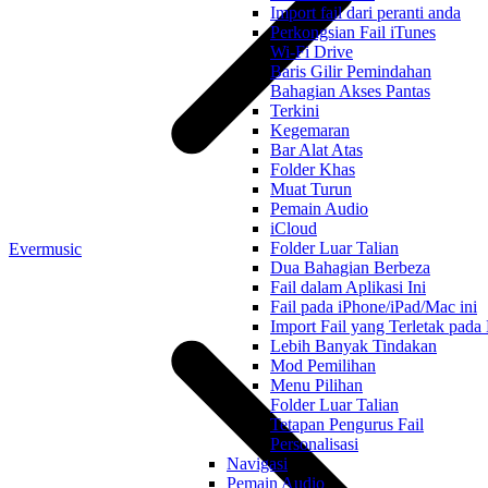
Import fail dari peranti anda
Perkongsian Fail iTunes
Wi-Fi Drive
Baris Gilir Pemindahan
Bahagian Akses Pantas
Terkini
Kegemaran
Bar Alat Atas
Folder Khas
Muat Turun
Pemain Audio
iCloud
Folder Luar Talian
Evermusic
Dua Bahagian Berbeza
Fail dalam Aplikasi Ini
Fail pada iPhone/iPad/Mac ini
Import Fail yang Terletak pa
Lebih Banyak Tindakan
Mod Pemilihan
Menu Pilihan
Folder Luar Talian
Tetapan Pengurus Fail
Personalisasi
Navigasi
Pemain Audio