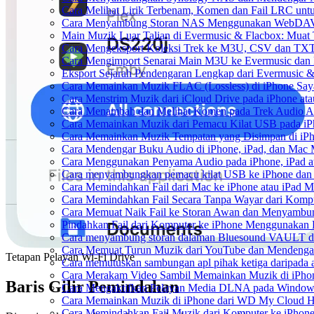
Cara Melihat Lirik Terbenam, Komen dan Fail LRC unt
Cara Menyambung Storan NAS Menggunakan WebDAV d
Main Muzik Luar Talian di Evermusic & Flacbox: Muat 
Cara Mengeksport Koleksi Trek ke M3U, CSV dan TXT
Cara Mengimport Senarai Main M3U ke Evermusic dan 
Eksport Sejarah Pendengaran Lengkap dari Evermusic &
Cara Memainkan Muzik FLAC (Lossless) di iPhone Say
Cara Menstrim Muzik dari iCloud Drive pada iPhone at
Cara Menambah dan Melihat Komen pada Trek Audio An
Cara Memainkan Muzik dari Pemacu Kilat USB pada iP
Cara Memainkan Muzik Tempatan yang Disimpan di iP
Cara Mendengar Buku Audio di iPhone, iPad, dan Mac
Cara Menggunakan Penyama Audio pada iPhone, iPad a
Cara menyambungkan pemacu kilat USB ke iPhone dan m
Cara Memindahkan Fail dari Mac ke iPhone atau iPad 
Cara Memindahkan Fail Secara Tanpa Wayar dari Komp
Cara Memuat Naik Fail ke Storan Awan dan Menyambung
Pindahkan Fail dari Komputer ke iPhone Menggunakan
Cara menyambung storan dalaman Bluesound VAULT dar
Cara Memuat Turun Muzik dari YouTube dan Mendengar
Tetapan Pelayan Wi-Fi Drive
Cara memutuskan sambungan apl pihak ketiga daripada
Cara Merakam Video Sambil Memainkan Muzik di iPho
Baris Gilir Pemindahan
Cara Mengaktifkan Pelayan Media DLNA pada Window
Cara Memainkan Muzik di iPhone dari WD My Cloud 
Cara Memindahkan Fail Muzik dari Komputer ke iPhon