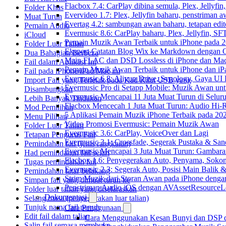
Flacbox 7.4: CarPlay dibina semula, Plex, Jellyfi
Folder Khas
Evervideo 1.7: Plex, Jellyfin baharu, penstriman a
Muat Turun
Evertag 4.2: sambungan awan baharu, tetapan edito
Pemain Audio
Evermusic 8.6: CarPlay baharu, Plex, Jellyfin, SFT
iCloud
Pemain Muzik Awan Terbaik untuk iPhone pada 
Folder Luar Talian
Eksport Catatan Blog Wix ke Markdown dengan
Dua Bahagian Berbeza
Main FLAC dan DSD Lossless di iPhone dan Mac
Fail dalam Aplikasi Ini
Pemain Muzik Awan Terbaik untuk iPhone dan iP
Fail pada iPhone/iPad/Mac ini
Evermusic 6.8: Aliyun Drive, Synology, Gaya UI
Import Fail yang Terletak pada Kad Kilat USB yang
Evermusic Pro di Setapp Mobile: Muzik Awan un
Disambungkan
Evermusic Mencapai 11 Juta Muat Turun di Selur
Lebih Banyak Tindakan
Flacbox Mencecah 1 Juta Muat Turun: Audio Hi-
Mod Pemilihan
5 Aplikasi Pemain Muzik iPhone Terbaik pada 20
Menu Pilihan
Video Promosi Evermusic: Pemain Muzik Awan
Folder Luar Talian
Evermusic 3.6: CarPlay, VoiceOver dan Lagi
Tetapan Pengurus Fail
Evermusic 3.1: Crossfade, Segerak Pustaka & San
Pemindahan fail (jenis rangkaian)
Evermusic Mencapai 3 Juta Muat Turun: Gambara
Had pemindahan fail selari
Flacbox 1.6: Penyegerakan Auto, Penyama, Sok
Tugas pemindahan fail
Evermusic 2.3: Segerak Auto, Posisi Main Balik 
Pemindahan latar belakang
Strim Muzik dari Storan Awan pada iPhone denga
Simpan fail yang dimuat turun ke
Penstriman Audio iOS dengan AVAssetResourceL
Folder luar talian yang diselaraskan
Dokumentasi
Selang masa (penyegerakan luar talian)
Tunjuk nama fail penuh
Cara Penggunaan
Edit fail dalam talian
Cara Menggunakan Kesan Bunyi dan DSP dal
Salin fail semasa membuka