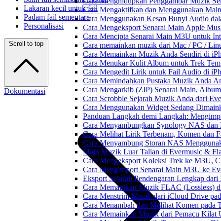
Cara Menghidupkan Penggambar Muzik Sem
Lakaran kecil untuk fail
Cara Mengaktifkan dan Menggunakan Main 
Padam fail sementara
Cara Menggunakan Kesan Bunyi Audio dalam
Personalisasi
Cara Mengeksport Senarai Main Apple Mus
Cara Mencipta Senarai Main M3U untuk Inte
Scroll to top
Cara memainkan muzik dari Mac / PC / L
Cara Memainkan Muzik Anda Sendiri di i
Cara Menukar Kulit Album untuk Trek Tem
Cara Mengedit Lirik untuk Fail Audio di i
Cara Memindahkan Pustaka Muzik Anda Ant
Cara Mengarkib (ZIP) Senarai Main, Album
Dokumentasi
Cara Scrobble Sejarah Muzik Anda dari Eve
Cara Menggunakan Widget Sedang Dimaink
Panduan Langkah demi Langkah: Mengimpor
Cara Menyambungkan Synology NAS dan M
Cara Melihat Lirik Terbenam, Komen dan F
Cara Menyambung Storan NAS Menggunak
Main Muzik Luar Talian di Evermusic & Fl
Cara Mengeksport Koleksi Trek ke M3U, 
Cara Mengimport Senarai Main M3U ke Ev
Eksport Sejarah Pendengaran Lengkap dari
Cara Memainkan Muzik FLAC (Lossless) di
Cara Menstrim Muzik dari iCloud Drive pa
Cara Menambah dan Melihat Komen pada Tr
Cara Memainkan Muzik dari Pemacu Kilat 