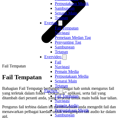
Perpustakaan Muzik
Sambungan
Senarai Main
Tetapan
Evertag
Fail Tempatan
Navigasi
Pemetaan Medan Tag
Penyunting Tag
Sambungan
Tetapan
Evervideo
Fail
Fail Tempatan
Navigasi
Pemain Media
Fail Tempatan
Perpustakaan Media
Senarai Main
Tetapan
Bahagian Fail Tempatan berfungsi sebagai hab untuk mengurus fail
Flacbox
yang terletak dalam folder “Dokumen” aplikasi, serta fail yang
Fail Tempatan
ditambah dari peranti anda, yang tersedia untuk main balik luar talian.
Navigasi
Pemain Audio
Pengurus fail terbina dalam ini membolehkan anda mengedit fail dan
Perpustakaan Muzik
menawarkan pelbagai kaedah untuk mengimport fail audio ke dalam
Sambungan
apl.