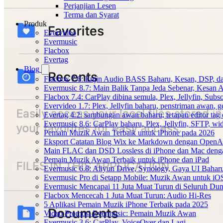
Perjanjian Lesen
Terma dan Syarat
Produk
Evervideo
Evermusic
Flacbox
Evertag
Blog
Flacbox 7.6: Enjin Audio BASS Baharu, Kesan, DSP, d
Evermusic 8.7: Main Balik Tanpa Jeda Sebenar, Kesan
Flacbox 7.4: CarPlay dibina semula, Plex, Jellyfin, Sub
Evervideo 1.7: Plex, Jellyfin baharu, penstriman awan, g
Evertag 4.2: sambungan awan baharu, tetapan editor tag 
Evermusic 8.6: CarPlay baharu, Plex, Jellyfin, SFTP, widg
Pemain Muzik Awan Terbaik untuk iPhone pada 2026
Eksport Catatan Blog Wix ke Markdown dengan OpenA
Main FLAC dan DSD Lossless di iPhone dan Mac deng
Pemain Muzik Awan Terbaik untuk iPhone dan iPad
Evermusic 6.8: Aliyun Drive, Synology, Gaya UI Bahar
Evermusic Pro di Setapp Mobile: Muzik Awan untuk iO
Evermusic Mencapai 11 Juta Muat Turun di Seluruh Dun
Flacbox Mencecah 1 Juta Muat Turun: Audio Hi-Res
5 Aplikasi Pemain Muzik iPhone Terbaik pada 2025
Video Promosi Evermusic: Pemain Muzik Awan
Evermusic 3.6: CarPlay, VoiceOver dan Lagi