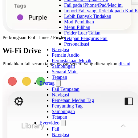
Fail pada iPhone/iPad/Mac ini
Import Fail yang Terletak pada Kad
Lebih Banyak Tindakan
Mod Pemilihan
Menu Pilihan
Folder Luar Talian
Perkongsian Fail iTunes / Finder
Tetapan Pengurus Fail
Personalisasi
Wi-Fi Drive
Navigasi
Pemain Audio
Perpustakaan Muzik
Pindahkan fail secara tanpa wayar seperti yang diterangkan
di sini
.
Sambungan
Senarai Main
Tetapan
Evertag
Fail Tempatan
Navigasi
Pemetaan Medan Tag
Penyunting Tag
Sambungan
Tetapan
Evervideo
Fail
Navigasi