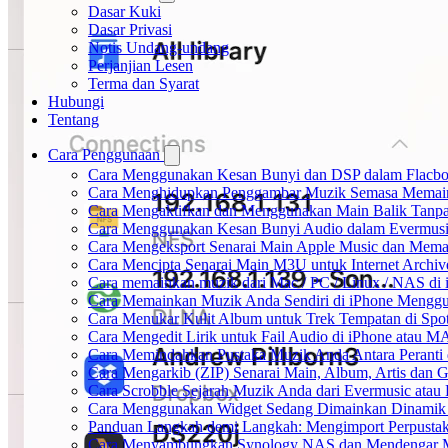
Dasar Kuki
Dasar Privasi
Notis Undang-undang
Perjanjian Lesen
Terma dan Syarat
Hubungi
Tentang
Cara Penggunaan
Cara Menggunakan Kesan Bunyi dan DSP dalam Flacbox:
Cara Menghidupkan Penggambar Muzik Semasa Memaink
Cara Mengaktifkan dan Menggunakan Main Balik Tanpa
Cara Menggunakan Kesan Bunyi Audio dalam Evermusic: 
Cara Mengeksport Senarai Main Apple Music dan Mema
Cara Mencipta Senarai Main M3U untuk Internet Archiv
Cara memainkan muzik dari Mac / PC / Linux / NAS d
Cara Memainkan Muzik Anda Sendiri di iPhone Mengg
Cara Menukar Kulit Album untuk Trek Tempatan di Spo
Cara Mengedit Lirik untuk Fail Audio di iPhone atau 
Cara Memindahkan Pustaka Muzik Anda Antara Peranti
Cara Mengarkib (ZIP) Senarai Main, Album, Artis dan 
Cara Scrobble Sejarah Muzik Anda dari Evermusic atau 
Cara Menggunakan Widget Sedang Dimainkan Dinamik 
Panduan Langkah demi Langkah: Mengimport Perpustak
Cara Menyambungkan Synology NAS dan Mendengar Mu