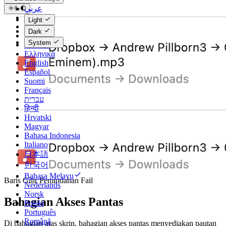
عربي
Català
Light
Čeština
Dark
Dansk
System
Deutsch
Ελληνικά
English
Español
Suomi
Français
עברית
हिन्दी
Hrvatski
Magyar
Bahasa Indonesia
Italiano
日本語
한국어
Bahasa Melayu
Baris Gilir Pemindahan Fail
Nederlands
Norsk
Bahagian Akses Pantas
Polski
Português
Română
Di bahagian atas skrin, bahagian akses pantas menyediakan pautan