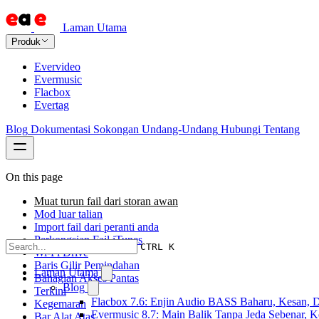
Laman Utama
Produk
Evervideo
Evermusic
Flacbox
Evertag
Blog
Dokumentasi
Sokongan
Undang-Undang
Hubungi
Tentang
On this page
Muat turun fail dari storan awan
Mod luar talian
Import fail dari peranti anda
Perkongsian Fail iTunes
CTRL K
Wi-Fi Drive
Baris Gilir Pemindahan
Laman Utama
Bahagian Akses Pantas
Blog
Terkini
Flacbox 7.6: Enjin Audio BASS Baharu, Kesan, D
Kegemaran
Evermusic 8.7: Main Balik Tanpa Jeda Sebenar, 
Bar Alat Atas