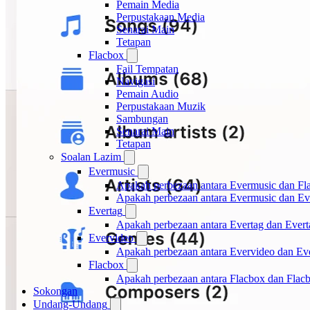
Pemain Media
Perpustakaan Media
Senarai Main
Tetapan
Flacbox
Fail Tempatan
Navigasi
Pemain Audio
Perpustakaan Muzik
Sambungan
Senarai Main
Tetapan
Soalan Lazim
Evermusic
Apakah perbezaan antara Evermusic dan Fl
Apakah perbezaan antara Evermusic dan E
Evertag
Apakah perbezaan antara Evertag dan Ever
Evervideo
Apakah perbezaan antara Evervideo dan E
Flacbox
Apakah perbezaan antara Flacbox dan Fla
Sokongan
Undang-Undang