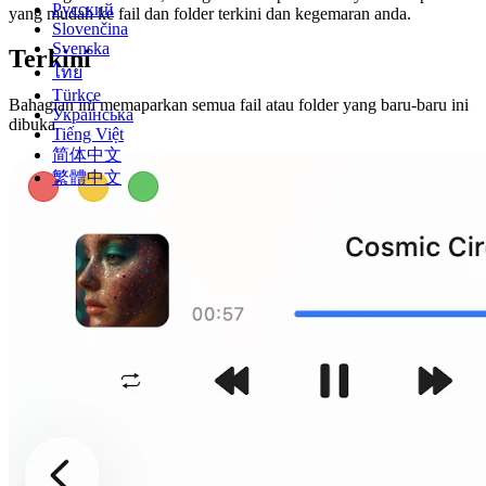
Русский
yang mudah ke fail dan folder terkini dan kegemaran anda.
Slovenčina
Svenska
Terkini
ไทย
Türkçe
Bahagian ini memaparkan semua fail atau folder yang baru-baru ini
Українська
dibuka.
Tiếng Việt
简体中文
繁體中文