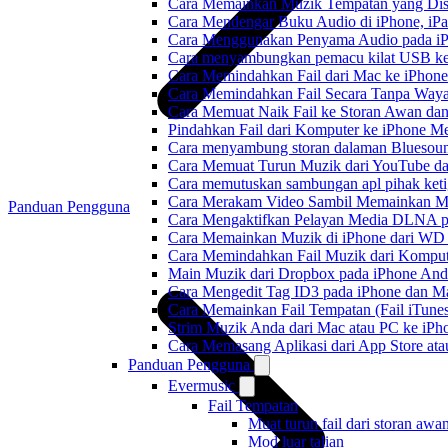
Cara Memainkan Muzik Tempatan yang Dis
Cara Mendengar Buku Audio di iPhone, i
Cara Menggunakan Penyama Audio pada iPh
Cara menyambungkan pemacu kilat USB ke 
Cara Memindahkan Fail dari Mac ke iPhone
Cara Memindahkan Fail Secara Tanpa Waya
Cara Memuat Naik Fail ke Storan Awan dan
Pindahkan Fail dari Komputer ke iPhone 
Cara menyambung storan dalaman Bluesoun
Cara Memuat Turun Muzik dari YouTube da
Cara memutuskan sambungan apl pihak keti
Cara Merakam Video Sambil Memainkan Mu
Panduan Pengguna
Cara Mengaktifkan Pelayan Media DLNA p
Cara Memainkan Muzik di iPhone dari W
Cara Memindahkan Fail Muzik dari Komput
Main Muzik dari Dropbox pada iPhone Anda
Cara Mengedit Tag ID3 pada iPhone dan M
Cara Memainkan Fail Tempatan (Fail iTunes
Strim Muzik Anda dari Mac atau PC ke i
Cara Memasang Aplikasi dari App Store a
Panduan Pengguna
Evermusic
Fail Tempatan
Muat turun fail dari storan awa
Mod luar talian