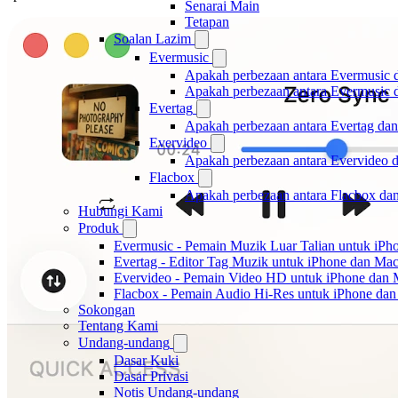
Senarai Main
Tetapan
Soalan Lazim
Evermusic
Apakah perbezaan antara Evermusic 
Apakah perbezaan antara Evermusic
Evertag
Apakah perbezaan antara Evertag da
Evervideo
Apakah perbezaan antara Evervideo 
Flacbox
Apakah perbezaan antara Flacbox da
Hubungi Kami
Produk
Evermusic - Pemain Muzik Luar Talian untuk iPh
Evertag - Editor Tag Muzik untuk iPhone dan Ma
Evervideo - Pemain Video HD untuk iPhone dan
Flacbox - Pemain Audio Hi-Res untuk iPhone da
Sokongan
Tentang Kami
Undang-undang
Dasar Kuki
Dasar Privasi
Notis Undang-undang