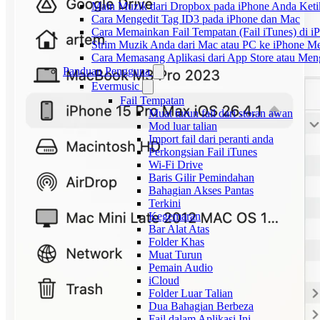
Main Muzik dari Dropbox pada iPhone Anda Ketik
Cara Mengedit Tag ID3 pada iPhone dan Mac
Cara Memainkan Fail Tempatan (Fail iTunes) di i
Strim Muzik Anda dari Mac atau PC ke iPhone
Cara Memasang Aplikasi dari App Store atau Me
Panduan Pengguna
Evermusic
Fail Tempatan
Muat turun fail dari storan awan
Mod luar talian
Import fail dari peranti anda
Perkongsian Fail iTunes
Wi-Fi Drive
Baris Gilir Pemindahan
Bahagian Akses Pantas
Terkini
Kegemaran
Bar Alat Atas
Folder Khas
Muat Turun
Pemain Audio
iCloud
Folder Luar Talian
Dua Bahagian Berbeza
Fail dalam Aplikasi Ini