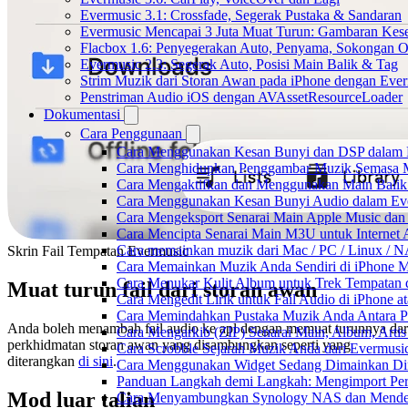
Evermusic 3.1: Crossfade, Segerak Pustaka & Sandaran
Evermusic Mencapai 3 Juta Muat Turun: Gambaran Kese
Flacbox 1.6: Penyegerakan Auto, Penyama, Sokongan
Evermusic 2.3: Segerak Auto, Posisi Main Balik & Tag
Strim Muzik dari Storan Awan pada iPhone dengan Eve
Penstriman Audio iOS dengan AVAssetResourceLoader
Dokumentasi
Cara Penggunaan
Cara Menggunakan Kesan Bunyi dan DSP dalam Fla
Cara Menghidupkan Penggambar Muzik Semasa M
Cara Mengaktifkan dan Menggunakan Main Balik
Cara Menggunakan Kesan Bunyi Audio dalam Everm
Cara Mengeksport Senarai Main Apple Music da
Cara Mencipta Senarai Main M3U untuk Internet 
Cara memainkan muzik dari Mac / PC / Linux /
Skrin Fail Tempatan Evermusic
Cara Memainkan Muzik Anda Sendiri di iPhone 
Cara Menukar Kulit Album untuk Trek Tempatan 
Muat turun fail dari storan awan
Cara Mengedit Lirik untuk Fail Audio di iPhone
Cara Memindahkan Pustaka Muzik Anda Antara P
Anda boleh menambah fail audio ke apl dengan memuat turunnya dar
Cara Mengarkib (ZIP) Senarai Main, Album, Arti
perkhidmatan storan awan yang disambungkan seperti yang
Cara Scrobble Sejarah Muzik Anda dari Evermusic
diterangkan
di sini
.
Cara Menggunakan Widget Sedang Dimainkan Din
Panduan Langkah demi Langkah: Mengimport Per
Mod luar talian
Cara Menyambungkan Synology NAS dan Menden