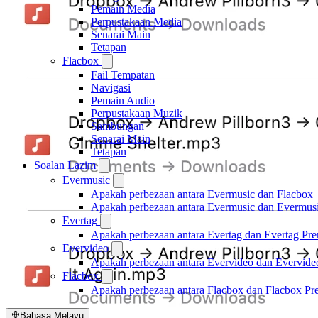
Pemain Media
Perpustakaan Media
Senarai Main
Tetapan
Flacbox
Fail Tempatan
Navigasi
Pemain Audio
Perpustakaan Muzik
Sambungan
Senarai Main
Tetapan
Soalan Lazim
Evermusic
Apakah perbezaan antara Evermusic dan Flacbox
Apakah perbezaan antara Evermusic dan Evermus
Evertag
Apakah perbezaan antara Evertag dan Evertag Pr
Evervideo
Apakah perbezaan antara Evervideo dan Evervid
Flacbox
Apakah perbezaan antara Flacbox dan Flacbox P
Bahasa Melayu