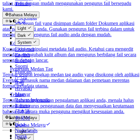
talian anda dengan mudah menggunakan pengurus fail bersepadu
Tentang
kami.
Bahasa Melayu
Fail Setempat
عربي
Lihat dan susun fail yang disimpan dalam folder Dokumen aplikasi
Català
Light
atau pada peranti anda. Gunakan pengurus fail terbina dalam untuk
Čeština
mengedit dan mengurus fail audio anda dengan mudah.
Dark
Dansk
System
Editor Tag
Deutsch
Kuasai seni manipulasi metadata fail audio. Ketahui cara mengedit
Ελληνικά
metadata, mengubah kulit album dan mengurus berbilang fail secara
English
serentak dengan lancar.
Español
Suomi
Pemetaan Medan Tag
Français
Terokai senarai lengkap medan tag audio yang disokong oleh aplikasi
עברית
Evertag, termasuk nama medan dalaman dan pemetaan merentas
हिन्दी
format metadata utama.
Hrvatski
Magyar
Tetapan
Bahasa Indonesia
Temui cara menyesuaikan pengalaman aplikasi anda, menala halus
Italiano
prestasi, mengurus penggunaan data dan menyesuaikan keutamaan
日本語
bahasa dan antara muka pengguna mengikut kesesuaian anda.
한국어
Bahasa Melayu
عربي
Bahasa Melayu
Català
Nederlands
Light
Čeština
Norsk
Dark