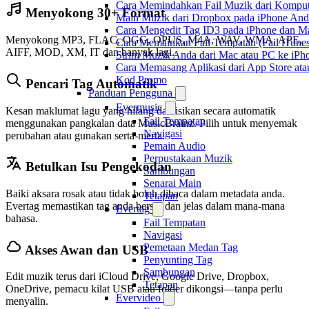
Cara Memindahkan Fail Muzik dari Komput
Menyokong 30+ Format
Main Muzik dari Dropbox pada iPhone Anda
Cara Mengedit Tag ID3 pada iPhone dan M
Menyokong MP3, FLAC, OGG, OPUS, M4A, WAV, WMA, APE,
Cara Memainkan Fail Tempatan (Fail iTunes
AIFF, MOD, XM, IT dan banyak lagi.
Strim Muzik Anda dari Mac atau PC ke i
Cara Memasang Aplikasi dari App Store at
Kod Promo
Pencari Tag Automatik
Panduan Pengguna
Evermusic
Kesan maklumat lagu yang hilang dan isikan secara automatik
Fail Tempatan
menggunakan pangkalan data MusicBrainz. Pilih untuk menyemak
Navigasi
perubahan atau gunakan serta-merta.
Pemain Audio
Perpustakaan Muzik
Betulkan Isu Pengekodan
Sambungan
Senarai Main
Baiki aksara rosak atau tidak boleh dibaca dalam metadata anda.
Tetapan
Evertag memastikan tag anda bersih dan jelas dalam mana-mana
Evertag
bahasa.
Fail Tempatan
Navigasi
Pemetaan Medan Tag
Akses Awan dan USB
Penyunting Tag
Sambungan
Edit muzik terus dari iCloud Drive, Google Drive, Dropbox,
Tetapan
OneDrive, pemacu kilat USB atau folder dikongsi—tanpa perlu
Evervideo
menyalin.