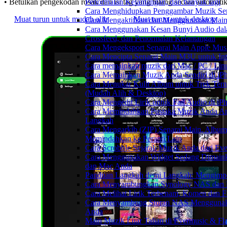
Penormalan Kelantangan, dan banyak lagi
• Betulkan pengekodan rosak dan isi tag yang hilang secara automati
Cara Menghidupkan Penggambar Muzik Sem
Muat turun untuk mudah alih
Muat turun untuk desktop
Cara Mengaktifkan dan Menggunakan Main 
Cara Menggunakan Kesan Bunyi Audio dalam
Crossfeed, dan Penormalan Kelantangan
Cara Mengeksport Senarai Main Apple Mus
Cara Mencipta Senarai Main M3U untuk Inte
Cara memainkan muzik dari Mac / PC / L
Cara Memainkan Muzik Anda Sendiri di i
Cara Menukar Kulit Album untuk Trek Tem
(Mudah Alih & Desktop)
Cara Mengedit Lirik untuk Fail Audio di i
Cara Memindahkan Pustaka Muzik Anda Ant
Langkah
Cara Mengarkib (ZIP) Senarai Main, Album
Memindahkan ke Peranti Lain
Cara Scrobble Sejarah Muzik Anda dari Eve
Cara Menggunakan Widget Sedang Dimaink
dan Mac Anda
Panduan Langkah demi Langkah: Mengimpor
Cara Menyambungkan Synology NAS dan M
Cara Melihat Lirik Terbenam, Komen dan F
Cara Menyambung Storan NAS Menggunak
Anda
Main Muzik Luar Talian di Evermusic & Fl