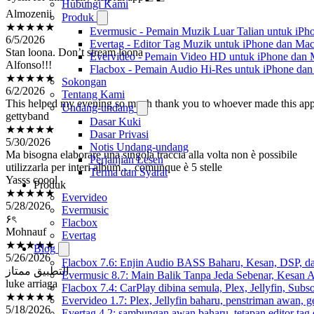
Hubungi Kami
★★★★★
Produk
6/5/2026
Evermusic - Pemain Muzik Luar Talian untuk iPh
Stan loona. Don’t stream loona
Evertag - Editor Tag Muzik untuk iPhone dan Ma
Alfonso!!!
Evervideo - Pemain Video HD untuk iPhone dan
★★★★★
Flacbox - Pemain Audio Hi-Res untuk iPhone da
6/2/2026
Sokongan
This helped my evening so much thank you to whoever made this ap
Tentang Kami
gettyband
Undang-undang
★★★★★
Dasar Kuki
5/30/2026
Dasar Privasi
Ma bisogna elaborare una singola traccia alla volta non è possibile
Notis Undang-undang
utilizzarla per interi album… comunque è 5 stelle
Perjanjian Lesen
Yasss coool
Terma dan Syarat
★★★★★
Produk
5/28/2026
Evervideo
۶ৎ
Evermusic
Mohnauf
Flacbox
★★★★★
Evertag
5/26/2026
Blog
التطبيق ممتاز
Flacbox 7.6: Enjin Audio BASS Baharu, Kesan, DSP, d
luke arriaga
Evermusic 8.7: Main Balik Tanpa Jeda Sebenar, Kesan
★★★★★
Flacbox 7.4: CarPlay dibina semula, Plex, Jellyfin, Sub
5/18/2026
Evervideo 1.7: Plex, Jellyfin baharu, penstriman awan, g
I use Evertag all the time, and I only have good things to say about it!
Evertag 4.2: sambungan awan baharu, tetapan editor tag 