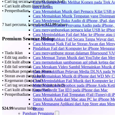
• Cari tag secara automatik (tanpa had)
Cara Menambah dan Melihat Komen pada Trek Au
• Cari kulit album (tanpa had)
dan Flacbox
• Pemperibadian
Cara Memainkan Muzik dari Pemacu Kilat USB p
Cara Memainkan Muzik Tempatan yang Disimpan 
Cara Mendengar Buku Audio di iPhone, iPad, d
7 hari percuma, kemudian
$12.99
/tahun
Cara Menggunakan Penyama Audio pada iPhone, 
Cara menyambungkan pemacu kilat USB ke iPhone
Cara Memindahkan Fail dari Mac ke iPhone atau
Premium Seumur Hidup
Cara Memindahkan Fail Secara Tanpa Wayar dar
Cara Memuat Naik Fail ke Storan Awan dan Meny
Pindahkan Fail dari Komputer ke iPhone Mengg
• Tiada iklan
Cara menyambung storan dalaman Bluesound VAU
• Edit tag audio
Cara Memuat Turun Muzik dari YouTube dan Mend
• Edit kulit album
Cara memutuskan sambungan apl pihak ketiga dar
• Edit fail serentak
Cara Merakam Video Sambil Memainkan Muzik d
• Betulkan pengekodan aksara
Cara Mengaktifkan Pelayan Media DLNA pada W
• Storan awan (tanpa had)
Cara Memainkan Muzik di iPhone dari WD My 
• Kegemaran (tanpa had)
Cara Memindahkan Fail Muzik dari Komputer ke
• Cari tag secara automatik (tanpa had)
Main Muzik dari Dropbox pada iPhone Anda Ketik
• Cari kulit album (tanpa had)
Cara Mengedit Tag ID3 pada iPhone dan Mac
• Pemperibadian
Cara Memainkan Fail Tempatan (Fail iTunes) di i
Strim Muzik Anda dari Mac atau PC ke iPhone
Cara Memasang Aplikasi dari App Store atau Me
$24.99
/seumur hidup
Promo
Panduan Pengguna