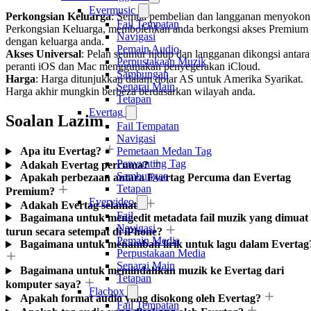
Evermusic
Perkongsian Keluarga
: Semua pembelian dan langganan menyokon
Fail Tempatan
Perkongsian Keluarga, membolehkan anda berkongsi akses Premium
Navigasi
dengan keluarga anda.
Pemain Audio
Akses Universal
: Pelan seumur hidup dan langganan dikongsi antara
Perpustakaan Muzik
peranti iOS dan Mac menggunakan penyegerakan iCloud.
Sambungan
Harga
: Harga ditunjukkan dalam dolar AS untuk Amerika Syarikat.
Senarai Main
Harga akhir mungkin berbeza berdasarkan wilayah anda.
Tetapan
Evertag
Soalan Lazim
Fail Tempatan
Navigasi
Pemetaan Medan Tag
Apa itu Evertag?
Penyunting Tag
Adakah Evertag percuma?
Sambungan
Apakah perbezaan antara Evertag Percuma dan Evertag
Tetapan
Premium?
Evervideo
Adakah Evertag selamat?
Fail
Bagaimana untuk mengedit metadata fail muzik yang dimuat
Navigasi
turun secara setempat di iPhone?
Pemain Media
Bagaimana untuk menambah lirik untuk lagu dalam Evertag
Perpustakaan Media
Senarai Main
Bagaimana untuk memindahkan muzik ke Evertag dari
Tetapan
komputer saya?
Flacbox
Apakah format audio yang disokong oleh Evertag?
Fail Tempatan