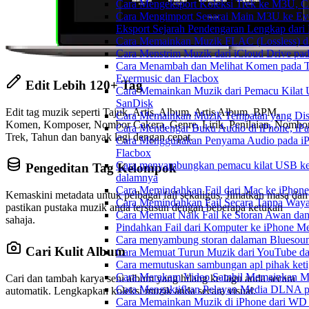
Cara Mengeksport Koleksi Trek ke M3U, 
Cara Mengimport Senarai Main M3U ke Ev
Eksport Sejarah Pendengaran Lengkap dari
Cara Memainkan Muzik FLAC (Lossless) di
Cara Menstrim Muzik dari iCloud Drive pa
Cara Menambah dan Melihat Komen pada Tr
Evermusic dan Flacbox
Edit Lebih 120+ Tag
Cara Memainkan Muzik dari Pemacu Kilat 
SanDisk
Edit tag muzik seperti Tajuk, Artis, Album, Artis Album, BPM,
Cara Memainkan Muzik Tempatan yang Dis
Komen, Komposer, Nombor Cakera, Genre, Lirik, Penilaian, Nombo
Cara Mendengar Buku Audio di iPhone, i
Trek, Tahun dan banyak lagi dengan cepat.
Cara Menggunakan Penyama Audio pada iP
Flacbox
Cara menyambungkan pemacu kilat USB ke 
Pengeditan Tag Kelompok
dalamnya
Cara Memindahkan Fail dari Mac ke iPhone
Kemaskini metadata untuk pelbagai fail sekaligus. Jimatkan masa dan
Cara Memindahkan Fail Secara Tanpa Waya
pastikan pustaka muzik anda tersusun dengan beberapa ketukan
Cara Memuat Naik Fail ke Storan Awan dan
sahaja.
Pindahkan Fail dari Komputer ke iPhone 
Cara menyambung storan dalaman Bluesoun
Cari Kulit Album
Cara Memuat Turun Muzik dari YouTube da
Cara memutuskan sambungan apl pihak keti
Cara Merakam Video Sambil Memainkan Mu
Cari dan tambah karya seni album yang hilang ke lagu anda secara
Cara Mengaktifkan Pelayan Media DLNA p
automatik. Lengkapkan koleksi muzik anda secara visual.
Cara Memainkan Muzik di iPhone dari W