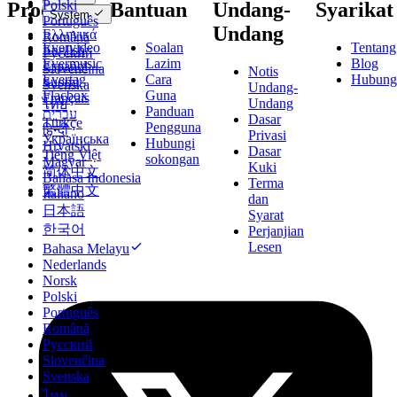
Dansk
Polski
Produk
Bantuan
Undang-
Syarikat
System
Deutsch
Português
Undang
Ελληνικά
Română
Evervideo
Soalan
Tentang
English
Русский
Evermusic
Lazim
Blog
Español
Slovenčina
Notis
Evertag
Cara
Hubung
Suomi
Svenska
Undang-
Flacbox
Guna
Français
Undang
ไทย
Panduan
עברית
Dasar
Türkçe
Pengguna
हिन्दी
Privasi
Українська
Hubungi
Hrvatski
Dasar
Tiếng Việt
sokongan
Magyar
Kuki
简体中文
Bahasa Indonesia
Terma
繁體中文
Italiano
dan
日本語
Syarat
한국어
Perjanjian
Lesen
Bahasa Melayu
Nederlands
Norsk
Polski
Português
Română
Русский
Slovenčina
Svenska
ไทย