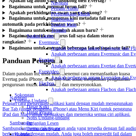
Apakah tag audio yang disokong oleh Evertag?
Navigasi
Bagaimana untuk memuat turun fail?
Pemain Audio
Apakah perkhidmatan awan yang disokong?
Perpustakaan Muzik
Bagaimana untuk mengemas kini metadata fail secara
Sambungan
automatik pada perkhidmatan awan?
Senarai Main
Tetapan
Bagaimana untuk menambah akaun baru?
Bagaimana untuk mengurus fail saya dalam storan
Soalan Lazim
rangkaian?
Evermusic
Bagaimana untuk mengedit beberapa fail sebagai satu fail?
Apakah perbezaan antara Evermusic dan Fl
Apakah perbezaan antara Evermusic dan E
Panduan Pengguna
Evertag
Apakah perbezaan antara Evertag dan Ever
Evervideo
Dalam panduan ini, anda akan menemui cara memanfaatkan kuasa
Apakah perbezaan antara Evervideo dan E
Evertag pada iPhone, iPad dan Mac anda, menjadikan pengalaman
Flacbox
pengurusan muzik anda lancar dan menyeronokkan.
Apakah perbezaan antara Flacbox dan Fla
Sokongan
Navigasi
Undang-Undang
Pelajari cara menavigasi aplikasi kami dengan mudah menggunakan
Dasar Kuki
Bar Tab (untuk pengguna iPhone) atau Menu Kiri (untuk pengguna
Dasar Privasi
iPad dan Mac) untuk mengakses dan meneroka semua ciri aplikasi.
Notis Undang-undang
Sambungan
Perjanjian Lesen
Sambungkan semua akaun awan anda yang tersedia dengan fail audi
Terma dan Syarat
berharga anda dengan mudah. Anda juga boleh mengedit fail dalam
Hubungi