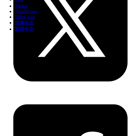
Türkçe
Українська
Tiếng Việt
简体中文
繁體中文