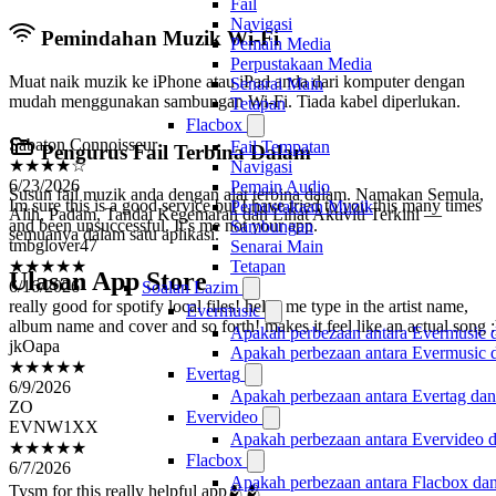
Fail
Navigasi
Pemindahan Muzik Wi-Fi
Pemain Media
Perpustakaan Media
Muat naik muzik ke iPhone atau iPad anda dari komputer dengan
Senarai Main
mudah menggunakan sambungan Wi-Fi. Tiada kabel diperlukan.
Tetapan
Sabaton Connoisseur
Flacbox
★★★★☆
Fail Tempatan
Pengurus Fail Terbina Dalam
6/23/2026
Navigasi
Im sure this is a good service but I have tried to you this many times
Pemain Audio
and been unsuccessful. It’s me not your app.
Susun fail muzik anda dengan alat terbina dalam. Namakan Semula,
Perpustakaan Muzik
tmbglover47
Alih, Padam, Tandai Kegemaran dan Lihat Aktiviti Terkini —
Sambungan
★★★★★
semuanya dalam satu aplikasi.
Senarai Main
6/16/2026
Tetapan
really good for spotify local files! helps me type in the artist name,
Ulasan App Store
Soalan Lazim
album name and cover and so forth! makes it feel like an actual song :
Evermusic
jkOapa
Apakah perbezaan antara Evermusic 
★★★★★
Apakah perbezaan antara Evermusic
6/9/2026
Evertag
ZO
EVNW1XX
Apakah perbezaan antara Evertag da
★★★★★
Evervideo
6/7/2026
Apakah perbezaan antara Evervideo 
Tysm for this really helpful app🫂🫂
Flacbox
Apakah perbezaan antara Flacbox da
Almozenii