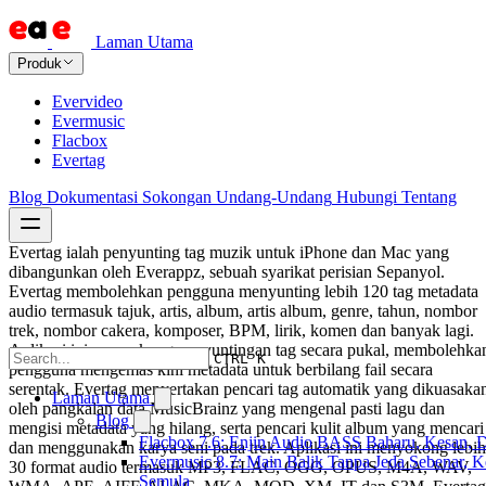
Laman Utama
Produk
Evervideo
Evermusic
Flacbox
Evertag
Blog
Dokumentasi
Sokongan
Undang-Undang
Hubungi
Tentang
Evertag ialah penyunting tag muzik untuk iPhone dan Mac yang
dibangunkan oleh Everappz, sebuah syarikat perisian Sepanyol.
Evertag membolehkan pengguna menyunting lebih 120 tag metadata
audio termasuk tajuk, artis, album, artis album, genre, tahun, nombor
trek, nombor cakera, komposer, BPM, lirik, komen dan banyak lagi.
Aplikasi ini menyokong penyuntingan tag secara pukal, membolehka
CTRL K
pengguna mengemas kini metadata untuk berbilang fail secara
serentak. Evertag menyertakan pencari tag automatik yang dikuasaka
Laman Utama
oleh pangkalan data MusicBrainz yang mengenal pasti lagu dan
Blog
mengisi metadata yang hilang, serta pencari kulit album yang mencari
Flacbox 7.6: Enjin Audio BASS Baharu, Kesan, D
dan menggunakan karya seni pada trek. Aplikasi ini menyokong lebih
Evermusic 8.7: Main Balik Tanpa Jeda Sebenar, 
30 format audio termasuk MP3, FLAC, OGG, OPUS, M4A, WAV,
Semula