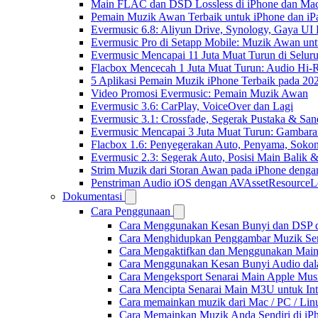
Main FLAC dan DSD Lossless di iPhone dan Mac
Pemain Muzik Awan Terbaik untuk iPhone dan iP
Evermusic 6.8: Aliyun Drive, Synology, Gaya UI
Evermusic Pro di Setapp Mobile: Muzik Awan un
Evermusic Mencapai 11 Juta Muat Turun di Selur
Flacbox Mencecah 1 Juta Muat Turun: Audio Hi-
5 Aplikasi Pemain Muzik iPhone Terbaik pada 20
Video Promosi Evermusic: Pemain Muzik Awan
Evermusic 3.6: CarPlay, VoiceOver dan Lagi
Evermusic 3.1: Crossfade, Segerak Pustaka & San
Evermusic Mencapai 3 Juta Muat Turun: Gambara
Flacbox 1.6: Penyegerakan Auto, Penyama, Sok
Evermusic 2.3: Segerak Auto, Posisi Main Balik 
Strim Muzik dari Storan Awan pada iPhone denga
Penstriman Audio iOS dengan AVAssetResourceL
Dokumentasi
Cara Penggunaan
Cara Menggunakan Kesan Bunyi dan DSP dal
Cara Menghidupkan Penggambar Muzik Sem
Cara Mengaktifkan dan Menggunakan Main 
Cara Menggunakan Kesan Bunyi Audio dalam
Cara Mengeksport Senarai Main Apple Mus
Cara Mencipta Senarai Main M3U untuk Inte
Cara memainkan muzik dari Mac / PC / L
Cara Memainkan Muzik Anda Sendiri di i