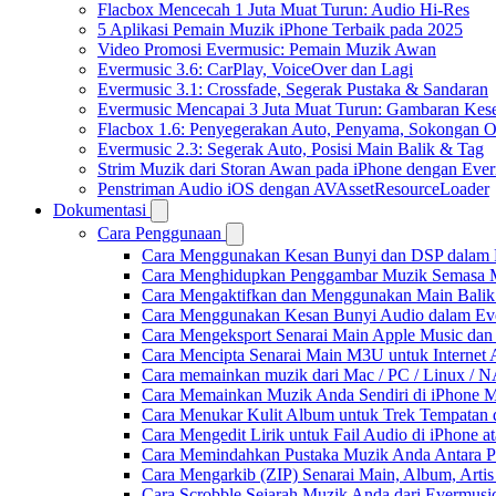
Flacbox Mencecah 1 Juta Muat Turun: Audio Hi-Res
5 Aplikasi Pemain Muzik iPhone Terbaik pada 2025
Video Promosi Evermusic: Pemain Muzik Awan
Evermusic 3.6: CarPlay, VoiceOver dan Lagi
Evermusic 3.1: Crossfade, Segerak Pustaka & Sandaran
Evermusic Mencapai 3 Juta Muat Turun: Gambaran Kese
Flacbox 1.6: Penyegerakan Auto, Penyama, Sokongan
Evermusic 2.3: Segerak Auto, Posisi Main Balik & Tag
Strim Muzik dari Storan Awan pada iPhone dengan Eve
Penstriman Audio iOS dengan AVAssetResourceLoader
Dokumentasi
Cara Penggunaan
Cara Menggunakan Kesan Bunyi dan DSP dalam Fla
Cara Menghidupkan Penggambar Muzik Semasa M
Cara Mengaktifkan dan Menggunakan Main Balik
Cara Menggunakan Kesan Bunyi Audio dalam Everm
Cara Mengeksport Senarai Main Apple Music da
Cara Mencipta Senarai Main M3U untuk Internet 
Cara memainkan muzik dari Mac / PC / Linux /
Cara Memainkan Muzik Anda Sendiri di iPhone 
Cara Menukar Kulit Album untuk Trek Tempatan 
Cara Mengedit Lirik untuk Fail Audio di iPhone
Cara Memindahkan Pustaka Muzik Anda Antara P
Cara Mengarkib (ZIP) Senarai Main, Album, Arti
Cara Scrobble Sejarah Muzik Anda dari Evermusic