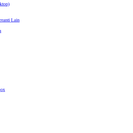
ktop)
ranti Lain
a
box