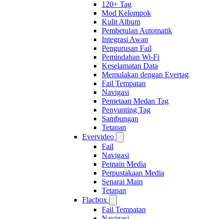
120+ Tag
Mod Kelompok
Kulit Album
Pembetulan Automatik
Integrasi Awan
Pengurusan Fail
Pemindahan Wi-Fi
Keselamatan Data
Memulakan dengan Evertag
Fail Tempatan
Navigasi
Pemetaan Medan Tag
Penyunting Tag
Sambungan
Tetapan
Evervideo
Fail
Navigasi
Pemain Media
Perpustakaan Media
Senarai Main
Tetapan
Flacbox
Fail Tempatan
Navigasi