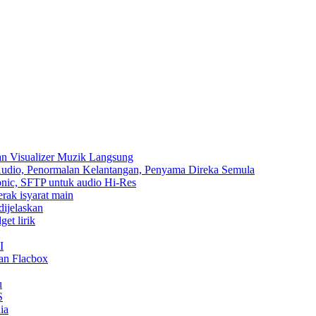
an Visualizer Muzik Langsung
 Audio, Penormalan Kelantangan, Penyama Direka Semula
sonic, SFTP untuk audio Hi-Res
erak isyarat main
dijelaskan
et lirik
I
an Flacbox
u
S
ia