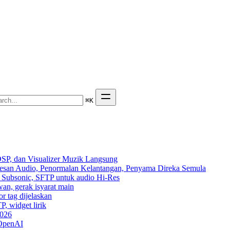
⌘
K
SP, dan Visualizer Muzik Langsung
Kesan Audio, Penormalan Kelantangan, Penyama Direka Semula
n, Subsonic, SFTP untuk audio Hi-Res
wan, gerak isyarat main
r tag dijelaskan
P, widget lirik
2026
 OpenAI