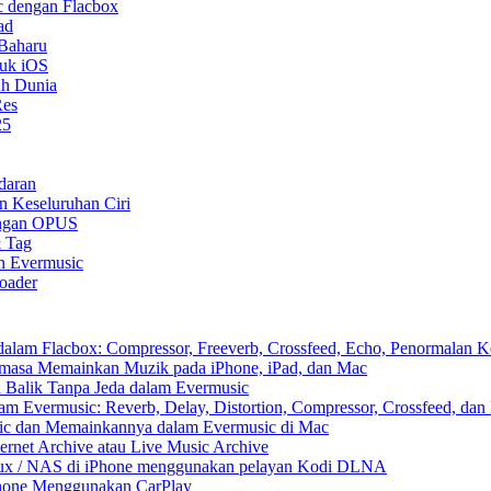
 dengan Flacbox
ad
 Baharu
tuk iOS
uh Dunia
Res
25
daran
n Keseluruhan Ciri
ongan OPUS
& Tag
n Evermusic
oader
am Flacbox: Compressor, Freeverb, Crossfeed, Echo, Penormalan Ke
asa Memainkan Muzik pada iPhone, iPad, dan Mac
Balik Tanpa Jeda dalam Evermusic
 Evermusic: Reverb, Delay, Distortion, Compressor, Crossfeed, dan
ic dan Memainkannya dalam Evermusic di Mac
rnet Archive atau Live Music Archive
inux / NAS di iPhone menggunakan pelayan Kodi DLNA
Phone Menggunakan CarPlay