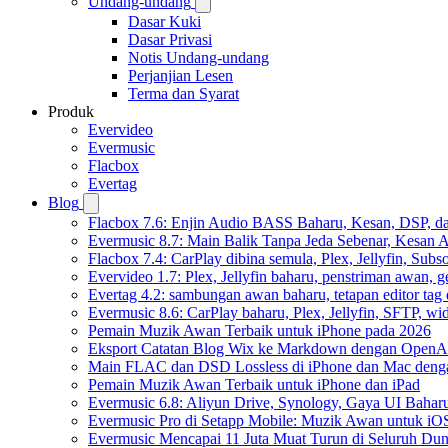
Undang-undang
Dasar Kuki
Dasar Privasi
Notis Undang-undang
Perjanjian Lesen
Terma dan Syarat
Produk
Evervideo
Evermusic
Flacbox
Evertag
Blog
Flacbox 7.6: Enjin Audio BASS Baharu, Kesan, DSP, d
Evermusic 8.7: Main Balik Tanpa Jeda Sebenar, Kesan
Flacbox 7.4: CarPlay dibina semula, Plex, Jellyfin, Sub
Evervideo 1.7: Plex, Jellyfin baharu, penstriman awan, g
Evertag 4.2: sambungan awan baharu, tetapan editor tag 
Evermusic 8.6: CarPlay baharu, Plex, Jellyfin, SFTP, widg
Pemain Muzik Awan Terbaik untuk iPhone pada 2026
Eksport Catatan Blog Wix ke Markdown dengan OpenA
Main FLAC dan DSD Lossless di iPhone dan Mac deng
Pemain Muzik Awan Terbaik untuk iPhone dan iPad
Evermusic 6.8: Aliyun Drive, Synology, Gaya UI Bahar
Evermusic Pro di Setapp Mobile: Muzik Awan untuk iO
Evermusic Mencapai 11 Juta Muat Turun di Seluruh Dun