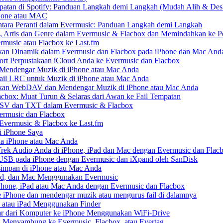
patan di Spotify: Panduan Langkah demi Langkah (Mudah Alih & Des
Phone atau MAC
ara Peranti dalam Evermusic: Panduan Langkah demi Langkah
, Artis dan Genre dalam Evermusic & Flacbox dan Memindahkan ke Pe
rmusic atau Flacbox ke Last.fm
an Dinamik dalam Evermusic dan Flacbox pada iPhone dan Mac And
t Perpustakaan iCloud Anda ke Evermusic dan Flacbox
endengar Muzik di iPhone atau Mac Anda
ail LRC untuk Muzik di iPhone atau Mac Anda
an WebDAV dan Mendengar Muzik di iPhone atau Mac Anda
acbox: Muat Turun & Selaras dari Awan ke Fail Tempatan
CSV dan TXT dalam Evermusic & Flacbox
ermusic dan Flacbox
 Evermusic & Flacbox ke Last.fm
 iPhone Saya
da iPhone atau Mac Anda
ek Audio Anda di iPhone, iPad dan Mac dengan Evermusic dan Flac
USB pada iPhone dengan Evermusic dan iXpand oleh SanDisk
impan di iPhone atau Mac Anda
Pad, dan Mac Menggunakan Evermusic
one, iPad atau Mac Anda dengan Evermusic dan Flacbox
iPhone dan mendengar muzik atau mengurus fail di dalamnya
 atau iPad Menggunakan Finder
r dari Komputer ke iPhone Menggunakan WiFi-Drive
 Menyambung ke Evermusic, Flacbox, atau Evertag