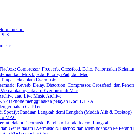
luruhan Ciri
 OPUS
rmusic
cbox: Compressor, Freeverb, Crossfeed, Echo, Penormalan Kelantan
emainkan Muzik pada iPhone, iPad, dan Mac
 Tanpa Jeda dalam Evermusic
usic: Reverb, Delay, Distortion, Compressor, Crossfeed, dan Peno
n Memainkannya dalam Evermusic di Mac
Archive atau Live Music Archive
 NAS di iPhone menggunakan pelayan Kodi DLNA
Menggunakan CarPlay
di Spotify: Panduan Langkah demi Langkah (Mudah Alih & Desktop)
 atau MAC
eranti dalam Evermusic: Panduan Langkah demi Langkah
s dan Genre dalam Evermusic & Flacbox dan Memindahkan ke Peranti 
 atau Flacbox ke Last.fm