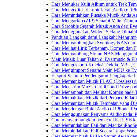
Cara Menukar Kulit Album untuk Trek Tem
Cara Mengedit Lirik untuk Fail Audio di i
Cara Memindahkan Pustaka Muzik Anda Ant
Cara Mengarkib (ZIP) Senarai Main, Album
Cara Scrobble Sejarah Muzik Anda dari Eve
Cara Menggunakan Widget Sedang Dimaink
Panduan Langkah demi Langkah: Mengimpor
Cara Menyambungkan Synology NAS dan M
Cara Melihat Lirik Terbenam, Komen dan F
Cara Menyambung Storan NAS Menggunak
Main Muzik Luar Talian di Evermusic & Fl
Cara Mengeksport Koleksi Trek ke M3U, 
Cara Mengimport Senarai Main M3U ke Ev
Eksport Sejarah Pendengaran Lengkap dari
Cara Memainkan Muzik FLAC (Lossless) di
Cara Menstrim Muzik dari iCloud Drive pa
Cara Menambah dan Melihat Komen pada Tr
Cara Memainkan Muzik dari Pemacu Kilat 
Cara Memainkan Muzik Tempatan yang Dis
Cara Mendengar Buku Audio di iPhone, i
Cara Menggunakan Penyama Audio pada iPh
Cara menyambungkan pemacu kilat USB ke 
Cara Memindahkan Fail dari Mac ke iPhone
Cara Memindahkan Fail Secara Tanpa Waya
Cara Memuat Naik Fail ke Storan Awan dan