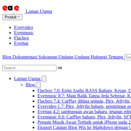
Laman Utama
Produk
Evervideo
Evermusic
Flacbox
Evertag
Blog
Dokumentasi
Sokongan
Undang-Undang
Hubungi
Tentang
⌘
K
Laman Utama
Blog
Flacbox 7.6: Enjin Audio BASS Baharu, Kesan, D
Evermusic 8.7: Main Balik Tanpa Jeda Sebenar, 
Flacbox 7.4: CarPlay dibina semula, Plex, Jellyfi
Evervideo 1.7: Plex, Jellyfin baharu, penstriman a
Evertag 4.2: sambungan awan baharu, tetapan edito
Evermusic 8.6: CarPlay baharu, Plex, Jellyfin, SFT
Pemain Muzik Awan Terbaik untuk iPhone pada 
Eksport Catatan Blog Wix ke Markdown dengan