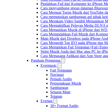
Pindahkan Fail dari Komputer ke iPhone 
Cara menyambung storan dalaman Bluesoun
Cara Memuat Turun Muzik dari YouTube da
Cara memutuskan sambungan apl pihak keti
Cara Merakam Video Sambil Memainkan Mu
Cara Mengaktifkan Pelayan Media DLNA p
Cara Memainkan Muzik di iPhone dari W
Cara Memindahkan Fail Muzik dari Komput
Main Muzik dari Dropbox pada iPhone Anda
Cara Mengedit Tag ID3 pada iPhone dan M
Cara Memainkan Fail Tempatan (Fail iTunes
Strim Muzik Anda dari Mac atau PC ke i
Cara Memasang Aplikasi dari App Store a
Panduan Pengguna
Evermusic
Fail Tempatan
Navigasi
Pemain Audio
Perpustakaan Muzik
Sambungan
Senarai Main
Tetapan
Evertag
30+ Format Audio