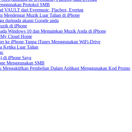
Menggunakan Protokol SMB
d VAULT dari Evermusic, Flacbox, Evertag
n Mendengar Muzik Luar Talian di iPhone
ga daripada akaun Google anda
zik di iPhone
ada Windows 10 dan Memainkan Muzik Anda di iPhone
D My Cloud Home
er ke iPhone Tanpa iTunes Menggunakan WiFi-Drive
 Ketika Luar Talian
ac
) di iPhone Saya
Phone Menggunakan SMB
tau Mengaktifkan Pembelian Dalam Aplikasi Menggunakan Kod Promo