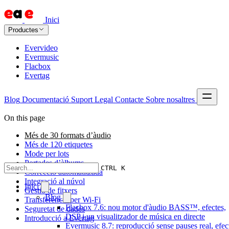
Inici
Productes
Evervideo
Evermusic
Flacbox
Evertag
Blog
Documentació
Suport
Legal
Contacte
Sobre nosaltres
On this page
Més de 30 formats d’àudio
Més de 120 etiquetes
Mode per lots
Portades d’àlbums
CTRL K
Correcció automatitzada
Integració al núvol
Inici
Gestió de fitxers
Blog
Transferència per Wi-Fi
Flacbox 7.6: nou motor d'àudio BASS™, efectes,
Seguretat de dades
DSP i un visualitzador de música en directe
Introducció a Evertag
Evermusic 8.7: reproducció sense pauses real, efec