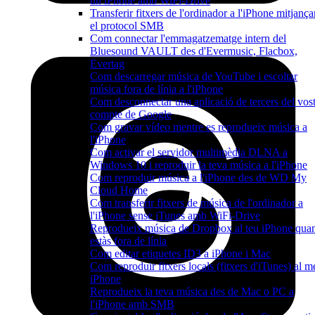
un iPhone amb WiFi-Drive
Transferir fitxers de l'ordinador a l'iPhone mitjança
el protocol SMB
Com connectar l'emmagatzematge intern del
Bluesound VAULT des d'Evermusic, Flacbox,
Evertag
Com descarregar música de YouTube i escoltar
música fora de línia a l'iPhone
Com desconnectar una aplicació de tercers del vos
compte de Google
Com gravar vídeo mentre es reprodueix música a
l'iPhone
Com activar el servidor multimèdia DLNA a
Windows 10 i reproduir la teva música a l'iPhone
Com reproduir música a l'iPhone des de WD My
Cloud Home
Com transferir fitxers de música de l'ordinador a
l'iPhone sense iTunes amb WiFi-Drive
Reprodueix música de Dropbox al teu iPhone qua
estàs fora de línia
Com editar etiquetes ID3 a iPhone i Mac
Com reproduir fitxers locals (fitxers d'iTunes) al m
iPhone
Reprodueix la teva música des de Mac o PC a
l'iPhone amb SMB