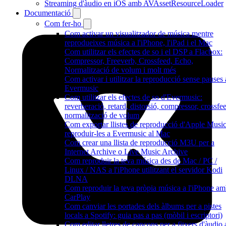
Streaming d'àudio en iOS amb AVAssetResourceLoader
Documentació
Com fer-ho
Com activar un visualitzador de música mentre
reprodueixes música a l'iPhone, l'iPad i el Mac
Com utilitzar els efectes de so i el DSP a Flacbox:
Compressor, Freeverb, Crossfeed, Echo,
Normalització de volum i molt més
Com activar i utilitzar la reproducció sense pauses 
Evermusic
Com utilitzar els efectes de so d'Evermusic:
reverberació, retard, distorsió, compressor, crossfee
normalització de volum
Com exportar llistes de reproducció d'Apple Music
reproduir-les a Evermusic al Mac
Com crear una llista de reproducció M3U per a
Internet Archive o Live Music Archive
Com reproduir la teva música des de Mac / PC /
Linux / NAS a l'iPhone utilitzant el servidor Kodi
DLNA
Com reproduir la teva pròpia música a l'iPhone a
CarPlay
Com canviar les portades dels àlbums per a pistes
locals a Spotify: guia pas a pas (mòbil i escriptori)
Com editar lletres de cançons per a fitxers d'àudio 