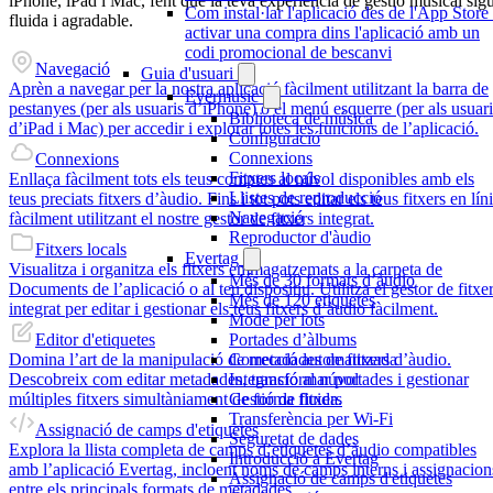
iPhone, iPad i Mac, fent que la teva experiència de gestió musical sigu
Com instal·lar l'aplicació des de l'App Store
fluida i agradable.
activar una compra dins l'aplicació amb un
codi promocional de bescanvi
Navegació
Guia d'usuari
Aprèn a navegar per la nostra aplicació fàcilment utilitzant la barra de
Evermusic
pestanyes (per als usuaris d’iPhone) o el menú esquerre (per als usuari
Biblioteca de música
d’iPad i Mac) per accedir i explorar totes les funcions de l’aplicació.
Configuració
Connexions
Connexions
Fitxers locals
Enllaça fàcilment tots els teus comptes al núvol disponibles amb els
Llistes de reproducció
teus preciats fitxers d’àudio. Fins i tot pots editar els teus fitxers en lín
Navegació
fàcilment utilitzant el nostre gestor de fitxers integrat.
Reproductor d'àudio
Fitxers locals
Evertag
Visualitza i organitza els fitxers emmagatzemats a la carpeta de
Més de 30 formats d’àudio
Documents de l’aplicació o al teu dispositiu. Utilitza el gestor de fitxe
Més de 120 etiquetes
integrat per editar i gestionar els teus fitxers d’àudio fàcilment.
Mode per lots
Editor d'etiquetes
Portades d’àlbums
Domina l’art de la manipulació de metadades de fitxers d’àudio.
Correcció automatitzada
Descobreix com editar metadades, transformar portades i gestionar
Integració al núvol
múltiples fitxers simultàniament de forma fluida.
Gestió de fitxers
Transferència per Wi-Fi
Assignació de camps d'etiquetes
Seguretat de dades
Explora la llista completa de camps d’etiquetes d’àudio compatibles
Introducció a Evertag
amb l’aplicació Evertag, incloent noms de camps interns i assignacion
Assignació de camps d'etiquetes
entre els principals formats de metadades.