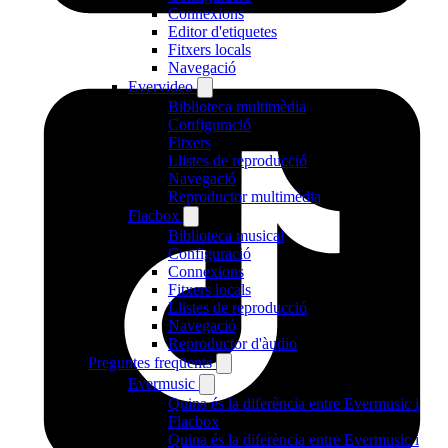
Connexions
Editor d'etiquetes
Fitxers locals
Navegació
Evervideo
Biblioteca multimèdia
Configuració
Fitxers
Llistes de reproducció
Navegació
Reproductor multimèdia
Flacbox
Biblioteca musical
Configuració
Connexions
Fitxers locals
Llistes de reproducció
Navegació
Reproductor d'àudio
Preguntes freqüents
Evermusic
Quina és la diferència entre Evermusic i
Flacbox
Quina és la diferència entre Evermusic i