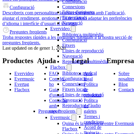
Configuració
Connexions
Configuració
Editor d'etiquetes
Descobreix com personalitzar la teva experiència amb l’aplicació,
Fitxers locals
ajustar el rendiment, gestionar l’ús de dades i adaptar les preferències
Navegació
d’idioma i interfície d’usuari al teu gust.
Evervideo
Preguntes freqüents
Biblioteca multimèdia
Troba respostes ràpides a les preguntes habituals a la nostra secció de
Configuració
preguntes freqüents.
Fitxers
Last updated on
de gener 1, 2020
Llistes de reproducció
Navegació
Productes
Ajuda
Legal
Empresa
Reproductor multimèdia
Flacbox
Biblioteca musical
Evervideo
FAQ
Avís
Sobre
Configuració
Evermusic
Com fer-
legal
nosaltre
Connexions
Evertag
ho
Política
Blog
Fitxers locals
Flacbox
Guia
de
Contact
Llistes de reproducció
d'usuari
privacitat
Navegació
Contactar
Política
Reproductor d'àudio
amb
de
suport
galetes
Preguntes freqüents
Termes i
Evermusic
condicions
Quina és la diferència entre Evermusic
Acord de
Flacbox
llicència