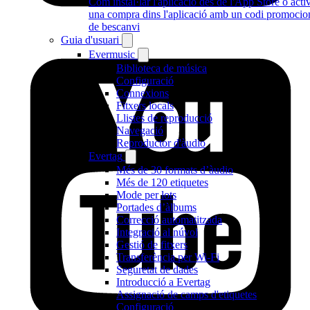
Com instal·lar l'aplicació des de l'App Store o acti
una compra dins l'aplicació amb un codi promocio
de bescanvi
Guia d'usuari
Evermusic
Biblioteca de música
Configuració
Connexions
Fitxers locals
Llistes de reproducció
Navegació
Reproductor d'àudio
Evertag
Més de 30 formats d’àudio
Més de 120 etiquetes
Mode per lots
Portades d’àlbums
Correcció automatitzada
Integració al núvol
Gestió de fitxers
Transferència per Wi-Fi
Seguretat de dades
Introducció a Evertag
Assignació de camps d'etiquetes
Configuració