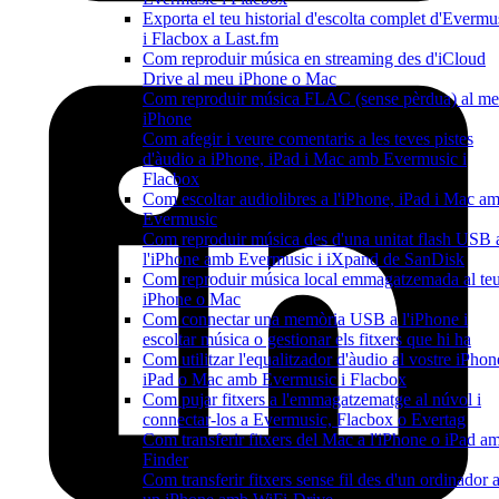
Exporta el teu historial d'escolta complet d'Evermu
i Flacbox a Last.fm
Com reproduir música en streaming des d'iCloud
Drive al meu iPhone o Mac
Com reproduir música FLAC (sense pèrdua) al m
iPhone
Com afegir i veure comentaris a les teves pistes
d'àudio a iPhone, iPad i Mac amb Evermusic i
Flacbox
Com escoltar audiolibres a l'iPhone, iPad i Mac a
Evermusic
Com reproduir música des d'una unitat flash USB 
l'iPhone amb Evermusic i iXpand de SanDisk
Com reproduir música local emmagatzemada al te
iPhone o Mac
Com connectar una memòria USB a l'iPhone i
escoltar música o gestionar els fitxers que hi ha
Com utilitzar l'equalitzador d'àudio al vostre iPhon
iPad o Mac amb Evermusic i Flacbox
Com pujar fitxers a l'emmagatzematge al núvol i
connectar-los a Evermusic, Flacbox o Evertag
Com transferir fitxers del Mac a l'iPhone o iPad a
Finder
Com transferir fitxers sense fil des d'un ordinador 