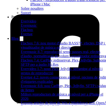
iPhone i Mac
Sobre nosaltres
Suport
Productes
Evervideo
Evermusic
Flacbox
Evertag
Blog
Flacbox 7.6: nou motor d'àudio BASS™, efectes, DSP i
visualitzador de música en directe
Evermusic 8.7: reproducció sense pauses real, efectes
d'àudio, normalització de volum i equalitzador redissenya
Flacbox 7.4: CarPlay redissenyat, Plex, Jellyfin, Subsonic
SFTP per a àudio Hi-Res
Evervideo 1.7: nous Plex, Jellyfin, streaming al núvol i
gestos de reproducció
Evertag 4.2: noves connexions al núvol, opcions de l'edit
d'etiquetes explicades
Evermusic 8.6: nou CarPlay, Plex, Jellyfin, SFTP i widge
de lletres
Millors reproductors de música al núvol per a iPhone el
2026
Exporta articles de blog de Wix a Markdown amb Open