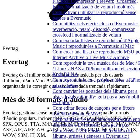
Flacbox: Compressor, Freeverb, Crossfeed,
Echo, Normalització de volum i molt més
Com activar i utilitzar la reproducció sense
pauses a Evermusic
Com utilitzar els efectes de so d'Evermusic:
reverberació, retard, distorsió, compressor,
crossfeed i normalització de volum
Com exportar llistes de reproducció d'Apple
Music i reproduir-les a Evermusic al Mac
Evertag
Com crear una llista de reproducció M3U pe
Internet Archive o Live Music Archive
Evertag
Com reproduir la teva música des de Mac /
/ Linux / NAS a l'iPhone utilitzant el servido
Kodi DLNA
Evertag és el millor editor d’etiquetes musicals per als usuaris
Com reproduir la teva pròpia música a l'iPh
d’iPhone, iPad i Mac. T’ajuda a mantenir la teva col·lecció musical
amb CarPlay
organitzada i a corregir qualsevol metadada trencada ràpidament.
Com canviar les portades dels àlbums per a
pistes locals a Spotify: guia pas a pas (mòbil 
Més de 30 formats d’àudio
escriptori)
Com editar lletres de cançons per a fitxers
Evertag gestiona sense problemes una àmplia gamma de formats
d'àudio a iPhone o MAC
d’àudio populars, incloent MP3, OGG, OGA, FLAC, MPC, WV,
Com transferir la teva biblioteca musical ent
SPX, OPUS, TTA, M4A, M4R, M4B, M4P, MP4, 3G2, M4V, WMA
dispositius a Evermusic: guia pas a pas
ASF, AIF, AIFF, AFC, AIFC, WAV, APE, MOD, MODULE, NTS,
Com arxivar (ZIP) llistes de reproducció,
WOW, S3M, IT, XM.
àlbums, artistes i gèneres a Evermusic i