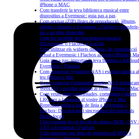
iPhone o MAC
Com transferir la teva biblioteca musical entre
dispositius a Evermusic: guia pas a pas
Com arxivar (ZIP) llistes de reproducció, àlbums,
artistes i gèneres a Evermusic i Flacbox i transferir
los a un altre dispositiu
Com fer scrobble del teu historial musical
d'Evermusic o Flacbox a Last.fm
Com utilitzar els widgets dinàmics de reproducció
actual a Evermusic i Flacbox al vostre iPhone i M
Guia pas a pas: importar la teva biblioteca d'iCloud
Evermusic i Flacbox
Com connectar Synology NAS i escoltar música a
teu iPhone o Mac
Com connectar l'emmagatzematge NAS mitjançan
WebDAV i escoltar música al vostre iPhone o Mac
Com veure lletres incrustades, comentaris i fitxers
LRC per a la música al vostre iPhone o Mac
Reproduir música fora de línia a Evermusic i
Flacbox: Descarregar i sincronitzar del núvol als
fitxers locals
Com exportar la col·lecció de pistes a M3U, CSV 
TXT a Evermusic i Flacbox
Com importar una llista de reproducció M3U a
Evermusic i Flacbox