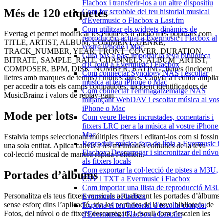
Flacbox i transferir-los a un altre dispositiu
Més de 120 etiquetes
Com fer scrobble del teu historial musical
d'Evermusic o Flacbox a Last.fm
Com utilitzar els widgets dinàmics de
Evertag et permet modificar les etiquetes d’àudio més populars com
reproducció actual a Evermusic i Flacbox al
TITLE, ARTIST, ALBUM, COMMENT, GENRE,
vostre iPhone i Mac
TRACK_NUMBER, YEAR, FRONT_COVER, DURATION,
Guia pas a pas: importar la teva biblioteca
BITRATE, SAMPLE_RATE, CHANNELS, ALBUM_ARTIST,
d'iCloud a Evermusic i Flacbox
COMPOSER, BPM, DISK_NUMBER, RATING, lletres (incloent
Com connectar Synology NAS i escoltar
lletres amb marques de temps) i moltes altres. Canvia a l’editor amplia
música al teu iPhone o Mac
per accedir a tots els camps compatibles, incloent identificadors de
Com connectar l'emmagatzematge NAS
MusicBrainz i valors de replay-gain.
mitjançant WebDAV i escoltar música al vos
iPhone o Mac
Mode per lots
Com veure lletres incrustades, comentaris i
fitxers LRC per a la música al vostre iPhone
Mac
Estalvia temps seleccionant múltiples fitxers i editant-los com si fossin
Reproduir música fora de línia a Evermusic 
una sola entitat. Aplica canvis a les metadades comunes de la teva
Flacbox: Descarregar i sincronitzar del núvo
col·lecció musical de manera ràpida i eficient.
als fitxers locals
Com exportar la col·lecció de pistes a M3U,
Portades d’àlbums
CSV i TXT a Evermusic i Flacbox
Com importar una llista de reproducció M3
Personalitza els teus fitxers musicals actualitzant les portades d’àlbum
Evermusic i Flacbox
sense esforç dins l’aplicació, tria les portades de la teva biblioteca de
Exporta el teu historial d'escolta complet
Fotos, del núvol o de fitxers descarregats, i escull com s’escalen les
d'Evermusic i Flacbox a Last.fm