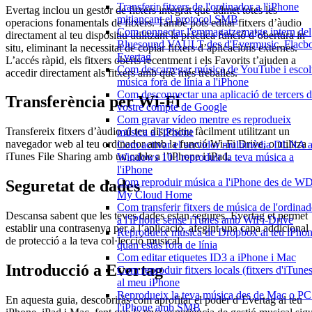
Transferir fitxers de l'ordinador a l'iPhone
Evertag inclou un gestor de fitxers integrat que admet totes les
mitjançant el protocol SMB
operacions fonamentals de fitxers. També pots editar fitxers d’àudio
Com connectar l'emmagatzematge intern del
directament al teu dispositiu utilitzant la pràctica funció d’obertura in
Bluesound VAULT des d'Evermusic, Flacb
situ, eliminant la necessitat de copiar fitxers d’aplicacions externes.
Evertag
L’accés ràpid, els fitxers oberts recentment i els Favorits t’ajuden a
Com descarregar música de YouTube i escol
accedir directament als fitxers amb què més treballes.
música fora de línia a l'iPhone
Com desconnectar una aplicació de tercers d
Transferència per Wi-Fi
vostre compte de Google
Com gravar vídeo mentre es reprodueix
Transfereix fitxers d’àudio al teu dispositiu fàcilment utilitzant un
música a l'iPhone
navegador web al teu ordinador amb la funció Wi-Fi Drive, o utilitza
Com activar el servidor multimèdia DLNA 
iTunes File Sharing amb un cable a l’iPhone i iPad.
Windows 10 i reproduir la teva música a
l'iPhone
Com reproduir música a l'iPhone des de W
Seguretat de dades
My Cloud Home
Com transferir fitxers de música de l'ordinad
Descansa sabent que les teves dades estan segures. Evertag et permet
a l'iPhone sense iTunes amb WiFi-Drive
establir una contrasenya per a l’aplicació, afegint una capa addicional
Reprodueix música de Dropbox al teu iPho
de protecció a la teva col·lecció musical.
quan estàs fora de línia
Com editar etiquetes ID3 a iPhone i Mac
Introducció a Evertag
Com reproduir fitxers locals (fitxers d'iTunes
al meu iPhone
Reprodueix la teva música des de Mac o PC
En aquesta guia, descobriràs com aprofitar el poder d’Evertag al teu
l'iPhone amb SMB