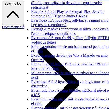
d'àudio, normalització de volum i equalitzador
Scroll to top
redissenyat
Flacbox 7.4: CarPlay redissenyat, Plex, Jellyfin,
Subsonic i SFTP per a àudio Hi-Res
Evervideo 1.7: nous Plex, Jellyfin, streaming al nú
i gestos de reproducció
Documentació
Evertag 4.2: noves connexions al núvol, opcions d
l'editor d'etiquetes explicades
Evermusic 8.6: nou CarPlay, Plex, Jellyfin, SFTP i
widget de lletres
Millors reproductors de música al núvol per a iPh
el 2026
Exporta articles de blog de Wix a Markdown amb
OpenAI
Reprodueix FLAC i DSD sense pèrdua a iPhone i
Mac amb Flacbox
Millor reproductor de música al núvol per a iPhone
iPad
Evermusic 6.8: Aliyun Drive, Synology, nous estil
d'interfície
Evermusic Pro a Setapp Mobile: música al núvol p
a iOS
Evermusic arriba als 11 milions de descàrregues a t
el món
Flacbox arriba a 1 milió de descàrregues: àudio d'a