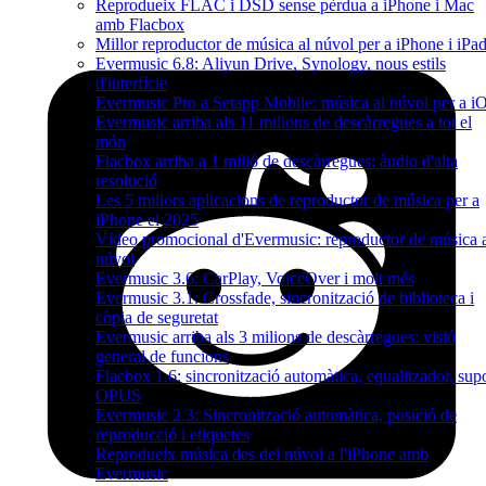
Reprodueix FLAC i DSD sense pèrdua a iPhone i Mac
amb Flacbox
Millor reproductor de música al núvol per a iPhone i iPa
Evermusic 6.8: Aliyun Drive, Synology, nous estils
d'interfície
Evermusic Pro a Setapp Mobile: música al núvol per a i
Evermusic arriba als 11 milions de descàrregues a tot el
món
Flacbox arriba a 1 milió de descàrregues: àudio d'alta
resolució
Les 5 millors aplicacions de reproductor de música per a
iPhone el 2025
Vídeo promocional d'Evermusic: reproductor de música 
núvol
Evermusic 3.6: CarPlay, VoiceOver i molt més
Evermusic 3.1: Crossfade, sincronització de biblioteca i
còpia de seguretat
Evermusic arriba als 3 milions de descàrregues: visió
general de funcions
Flacbox 1.6: sincronització automàtica, equalitzador, sup
OPUS
Evermusic 2.3: Sincronització automàtica, posició de
reproducció i etiquetes
Reprodueix música des del núvol a l'iPhone amb
Evermusic