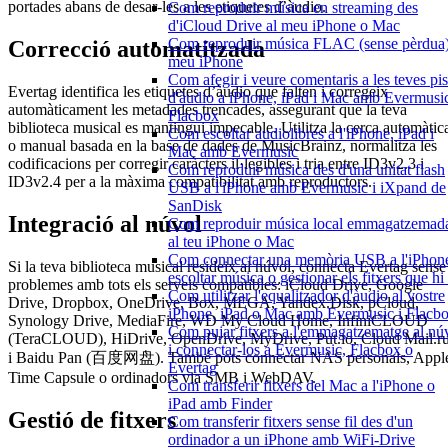
portades abans de desar-les a les etiquetes d’àudio.
Com reproduir música en streaming des
d'iCloud Drive al meu iPhone o Mac
Com reproduir música FLAC (sense pèrdua)
Correcció automatitzada
meu iPhone
Com afegir i veure comentaris a les teves pis
Evertag identifica les etiquetes d’àudio que falten i corregeix
d'àudio a iPhone, iPad i Mac amb Evermusic
automàticament les metadades trencades, assegurant que la teva
Flacbox
biblioteca musical es mantingui impecable. Utilitza la cerca automàtic
Com escoltar audiolibres a l'iPhone, iPad i
o manual basada en la base de dades de MusicBrainz, normalitza les
Mac amb Evermusic
codificacions per corregir caràcters il·legibles i tria entre ID3v2.3 i
Com reproduir música des d'una unitat flash
ID3v2.4 per a la màxima compatibilitat amb reproductors.
USB a l'iPhone amb Evermusic i iXpand de
SanDisk
Integració al núvol
Com reproduir música local emmagatzemad
al teu iPhone o Mac
Com connectar una memòria USB a l'iPhone
Si la teva biblioteca musical resideix al núvol, connecta Evertag sense
escoltar música o gestionar els fitxers que hi
problemes amb tots els serveis compatibles: iCloud Drive, Google
Com utilitzar l'equalitzador d'àudio al vostre
Drive, Dropbox, OneDrive, Box, MEGA, Yandex.Disk, pCloud,
iPhone, iPad o Mac amb Evermusic i Flacb
Synology Drive, MediaFire, WD My Cloud Home, InfiniCLOUD
Com pujar fitxers a l'emmagatzematge al nú
(TeraCLOUD), HiDrive, OpenDrive, MyDrive, Put.io, Cloud Mail.r
i connectar-los a Evermusic, Flacbox o
i Baidu Pan (百度网盘). També pots connectar NAS personals, Appl
Evertag
Time Capsule o ordinadors via SMB i WebDAV.
Com transferir fitxers del Mac a l'iPhone o
iPad amb Finder
Gestió de fitxers
Com transferir fitxers sense fil des d'un
ordinador a un iPhone amb WiFi-Drive