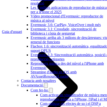
resolució
Les 5 millors aplicacions de reproductor de música
per a iPhone el 2025
Vídeo promocional d'Evermusic: reproductor de
música al núvol
Evermusic 3.6: CarPlay, VoiceOver i molt més
Evermusic 3.1: Crossfade, sincronització de
Guia d'usuari
biblioteca i còpia de seguretat
Evermusic arriba als 3 milions de descàrregues: vis
general de funcions
Flacbox 1.6: sincronització automàtica, equalitzado
suport OPUS
Evermusic 2.3: Sincronització automàtica, posició
reproducció i etiquetes
Reprodueix música des del núvol a l'iPhone amb
Evermusic
Streaming d'àudio en iOS amb
AVAssetResourceLoader
Contacta amb nosaltres
Documentació
Com fer-ho
Com activar un visualitzador de música men
reprodueixes música a l'iPhone, l'iPad i el 
Com utilitzar els efectes de so i el DSP a