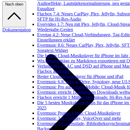
Audioeffekte, Lautstärkenormalisierung, neu gestal
Nach oben
Equalizer
Flacbox 7.4: Neues CarPlay, Plex, Jellyfin, Subson
SFTP für Hi-Res-Audio
Evervideo 1.7: Neu mit Plex, Jellyfin, Cloud-Stre
Wiedergabe-Gesten
Dokumentation
Evertag 4.2: Neue Cloud-Verbindungen, Tag-Edito
Einstellungen erklärt
Evermusic 8.6: Neues CarPlay, Plex, Jellyfin, SFT
Songtext-Widget
Die besten Cloud-Musikplayer für iPhone im Jahr
Wix-Blogbeiträge zu Markdown exportieren mit 
Verlustfreies FLAC und DSD auf iPhone und Mac
Flacbox abspielen
Bester Cloud-Musikplayer für iPhone und iPad
Evermusic 6.8: Aliyun Drive, Synology, neue UI-S
Evermusic Pro auf Setapp Mobile: Cloud-Musik f
Evermusic erreicht 11 Millionen Downloads weltw
Flacbox erreicht 1 Million Downloads: Hi-Res Au
Die 5 besten Musikplayer-Apps für das iPhone im 
2025
Evermusic Promo-Video: Cloud-Musikplayer
Evermusic 3.6: CarPlay, VoiceOver und mehr
Evermusic 3.1: Crossfade, Bibliothekssynchronisa
Backup