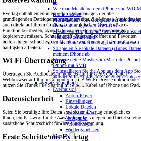
ab
Wie man Musik auf dem iPhone von WD M
Evertag enthält einen integrierten Dateimanager, der alle
Home abspielt
grundlegenden Dateioperationen unterstützt. Sie können Audiodateie
Musikdateien vom Computer auf das iPhon
auch direkt auf Ihrem Gerät mit der praktischen Open-in-Place-
iTunes übertragen mit WiFi-Drive
Funktion bearbeiten, ohne Dateien aus externen Anwendungen
Musik von Dropbox auf dem iPhone abspiel
kopieren zu müssen. Schnellzugriff, Zuletzt Geöffnet und Favoriten
wenn Sie offline sind
helfen Ihnen, schnell zu den Dateien zu springen, mit denen Sie am
So bearbeiten Sie ID3-Tags auf iPhone und
häufigsten arbeiten.
So spielen Sie lokale Dateien (iTunes-Dateie
meinem iPhone ab
Wi-Fi-Übertragung
Streame deine Musik vom Mac oder PC auf
iPhone mit SMB
So installieren Sie die App aus dem App Sto
Übertragen Sie Audiodateien mühelos auf Ihr Gerät über einen
aktivieren In-App-Käufe mit einem Einlöse
Webbrowser auf Ihrem Computer mit der Wi-Fi Drive-Funktion oder
Benutzerhandbuch
nutzen Sie iTunes File Sharing mit einem Kabel auf iPhone und iPad.
Evermusic
Audio-Player
Datensicherheit
Einstellungen
Lokale Dateien
Seien Sie beruhigt: Ihre Daten sind sicher. Evertag ermöglicht es
Musikbibliothek
Ihnen, ein Passwort für die Anwendung festzulegen und bietet so eine
Navigation
zusätzliche Schutzschicht für Ihre Musiksammlung.
Verbindungen
Wiedergabelisten
Erste Schritte mit Evertag
Evertag