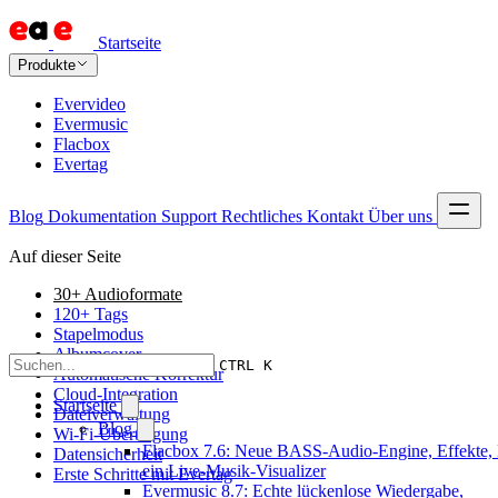
Startseite
Produkte
Evervideo
Evermusic
Flacbox
Evertag
Blog
Dokumentation
Support
Rechtliches
Kontakt
Über uns
Auf dieser Seite
30+ Audioformate
120+ Tags
Stapelmodus
Albumcover
CTRL K
Automatische Korrektur
Cloud-Integration
Startseite
Dateiverwaltung
Blog
Wi-Fi-Übertragung
Flacbox 7.6: Neue BASS-Audio-Engine, Effekte,
Datensicherheit
ein Live-Musik-Visualizer
Erste Schritte mit Evertag
Evermusic 8.7: Echte lückenlose Wiedergabe,