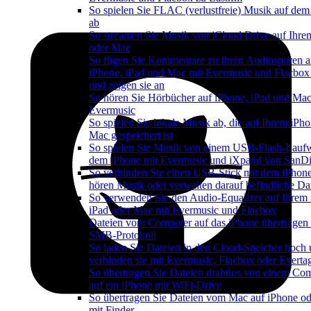
So spielen Sie FLAC (verlustfreie) Musik auf dem
ab
So streamen Sie Musik von iCloud Drive auf Ihre
oder Mac
So fügen Sie Kommentare zu Ihren Audiospuren a
iPhone, iPad und Mac mit Evermusic und Flacbox
und zeigen sie an
So hören Sie Hörbücher auf iPhone, iPad und Mac
Evermusic
So spielen Sie lokale Musik ab, die auf Ihrem iPh
Mac gespeichert ist
So spielen Sie Musik von einem USB-Flash-Lauf
dem iPhone mit Evermusic und iXpand von SanDi
So verbinden Sie einen USB-Stick mit dem iPhon
hören Musik oder verwalten darauf befindliche Da
So verwenden Sie den Audio-Equalizer auf Ihrem 
iPad oder Mac mit Evermusic und Flacbox
Dateien vom Computer auf das iPhone übertragen
SMB-Protokoll
So laden Sie Dateien in den Cloud-Speicher hoch
verbinden sie mit Evermusic, Flacbox oder Everta
So übertragen Sie Dateien drahtlos von einem Co
auf ein iPhone mit WiFi-Drive
So übertragen Sie Dateien vom Mac auf iPhone od
mit Finder