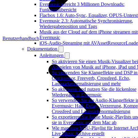
Evermusic erreicht 3 Millionen Downloads:
Funktionsübersicht
Flacbox 1.6: Auto-Sync, Equalizer, OPUS-Unters
Evermusic 2.3: Automatische Synchronisierung,
Wiedergabeposition und Tags
Musik aus der Cloud auf dem iPhone streamen mit
Evermusic
Benutzerhandbuch
iOS-Audio-Streaming mit AVAssetResourceLoade
Dokumentation
Anleitungen
So aktivieren Sie einen Musik-Visualizer be
Abspielen von Musik auf iPhone, iPad und
So verwenden Sie Klangeffekte und DSP in
Compressor, Freeverb, Crossfeed, Echo,
Lautstärkenormalisierung und mehr
So aktivieren und nutzen Sie die lückenlose
Wiedergabe in Evermusic
So verwenden Sie die Audio-Klangeffekte i
Evermusic: Hall, Delay, Verzerrung, Kompre
Crossfeed und Lautstärkenormalisierung
So exportieren Sie Apple Music-Playlists un
sie in Evermusic auf dem Mac ab
Wie man eine M3U-Playlist für Internet Arc
Live Music Archive erstellt