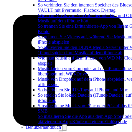
So verbinden Sie den internen Speicher des Blues
VAULT mit Evermusic, Flacbox, Evertag
Wie man Musik von YouTube herunterlädt und Off
Musik auf dem iPhone hört
So trennen Sie eine Drittanbieter-App von Ihrem 
Konto
So nehmen Sie Videos auf, während Sie Musik au
iPhone abspielen
So aktivieren Sie den DLNA Media Server unter
10 und spielen Ihre Musik auf dem iPhone ab
Wie man Musik auf dem iPhone von WD My Cl
abspielt
Musikdateien vom Computer auf das iPhone ohne
übertragen mit WiFi-Drive
Musik von Dropbox auf dem iPhone abspielen, w
offline sind
So bearbeiten Sie ID3-Tags auf iPhone und Mac
So spielen Sie lokale Dateien (iTunes-Dateien) au
iPhone ab
Streame deine Musik vom Mac oder PC auf das iP
SMB
So installieren Sie die App aus dem App Store ode
aktivieren In-App-Käufe mit einem Einlösecode
Benutzerhandbuch