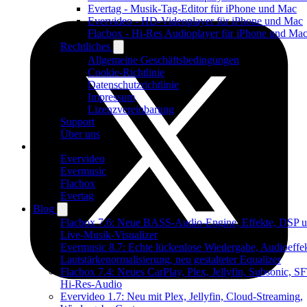
Evertag - Musik-Tag-Editor für iPhone und Mac
Evervideo - HD-Videoplayer für iPhone und Mac
Flacbox - Hi-Res Audioplayer für iPhone und Ma
Rechtliches
Allgemeine Geschäftsbedingungen
Cookie-Richtlinie
Datenschutzrichtlinie
Impressum
Lizenzvereinbarung
Support
Über uns
Produkte
Evervideo
Evermusic
Flacbox
Evertag
Blog
Flacbox 7.6: Neue BASS-Audio-Engine, Effekte, DSP u
Live-Musik-Visualizer
Evermusic 8.7: Echte lückenlose Wiedergabe, Audioeffek
Lautstärkenormalisierung, neu gestalteter Equalizer
Flacbox 7.4: Neues CarPlay, Plex, Jellyfin, Subsonic, S
Hi-Res-Audio
Evervideo 1.7: Neu mit Plex, Jellyfin, Cloud-Streaming,