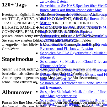
zu lokalen Dateien
120+ Tags
So verbinden Sie NAS-Speicher über We
hören Musik auf Ihrem iPhone oder Mac
So zeigen Sie eingebettete Songtexte, Kom
Evertag ermöglicht Ihnen die Bearbeitung der beliebtesten Audio-Tag
und LRC-Dateien für Musik auf Ihrem iPho
wie TITLE, ARTIST, ALBUM, COMMENT, GENRE,
Mac an
TRACK_NUMBER, YEAR, FRONT_COVER, DURATION,
So exportieren Sie Ihre Titelsammlung in
BITRATE, SAMPLE_RATE, CHANNELS, ALBUM_ARTIST,
und TXT in Evermusic & Flacbox
COMPOSER, BPM, DISK_NUMBER, RATING, Lyrics
So importieren Sie eine M3U-Wiedergabelist
(einschließlich zeitgestempelter Lyrics) und viele weitere. Wechseln
Evermusic und Flacbox
Sie zum erweiterten Editor, um auf alle unterstützten Felder
Exportieren Sie Ihren vollständigen Hörverl
zuzugreifen, einschließlich MusicBrainz-Kennungen und Replay-
Evermusic und Flacbox zu Last.fm
Gain-Werte.
So spielen Sie FLAC (verlustfreie) Musik a
iPhone ab
Stapelmodus
So streamen Sie Musik von iCloud Drive au
iPhone oder Mac
Sparen Sie Zeit, indem Sie mehrere Dateien auswählen und sie
So fügen Sie Kommentare zu Ihren Audiosp
bearbeiten, als wären sie eine einzige Einheit. Wenden Sie
iPhone, iPad und Mac mit Evermusic und F
Änderungen an gemeinsamen Metadaten Ihrer Musiksammlung
hinzu und zeigen sie an
schnell und effizient an.
So hören Sie Hörbücher auf iPhone, iPad 
mit Evermusic
Albumcover
So spielen Sie lokale Musik ab, die auf Ihr
oder Mac gespeichert ist
So spielen Sie Musik von einem USB-Flash
Passen Sie Ihre Musikdateien an, indem Sie Albumcover mühelos in
Laufwerk auf dem iPhone mit Evermusic u
der App aktualisieren. Wählen Sie Artwork aus Ihrer Fotobibliothek,