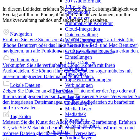
30+ Audioformate
120+ Tags
In diesem Leitfaden erfahren Sie, wie Sie die Leistungsfähigkeit von
Stapelmodus
Evertag auf Ihrem iPhone, iPad und Mac nutzen können, um Ihre
Albumcover
Musikverwaltung nahtlos und angenehm zu gestalten.
Automatische Korrektur
Cloud-Integration
Navigation
Dateiverwaltung
Erfahren Sie, wie Sie unsere App mühelos über die Tab-Leiste (für
Wi-Fi-Übertragung
iPhone-Benutzer) oder das linke Menü (für iPad- und Mac-Benutzer)
Datensicherheit
navigieren, um alle Funktionen der App aufzurufen und zu erkunden.
Erste Schritte mit Evertag
Einstellungen
Verbindungen
Lokale Dateien
Verknüpfen Sie alle verfügbaren Cloud-Konten mit Ihren
Navigation
Audiodateien. Sie können Ihre Online-Dateien sogar mühelos mit
Tag-Editor
unserem integrierten Dateimanager bearbeiten.
Tag-Feld-Zuordnungen
Lokale Dateien
Verbindungen
Zeigen Sie Dateien an, die im Dokumentenordner der App oder auf
Evervideo
Ihrem Gerät gespeichert sind, und organisieren Sie sie. Verwenden Si
Dateien
den integrierten Dateimanager, um Ihre Audiodateien zu bearbeiten
Einstellungen
und zu verwalten.
Media Player
Mediathek
Tag-Editor
Navigation
Meistern Sie die Kunst der Audio-Metadaten-Bearbeitung. Erfahren
Wiedergabelisten
Sie, wie Sie Metadaten bearbeiten, Albumcover transformieren und
Flacbox
mehrere Dateien gleichzeitig nahtlos verwalten.
Audio-Player