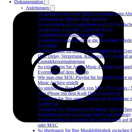
Dokumentation
Anleitungen
So aktivieren Sie einen Musik-Visualizer beim Abs
von Musik auf iPhone, iPad und Mac
So verwenden Sie Klangeffekte und DSP in Flacb
Compressor, Freeverb, Crossfeed, Echo,
Lautstärkenormalisierung und mehr
So aktivieren und nutzen Sie die lückenlose Wiede
Evermusic
So verwenden Sie die Audio-Klangeffekte in Ever
Hall, Delay, Verzerrung, Kompressor, Crossfeed u
Lautstärkenormalisierung
So exportieren Sie Apple Music-Playlists und spiel
Evermusic auf dem Mac ab
Wie man eine M3U-Playlist für Internet Archive o
Music Archive erstellt
So spielen Sie Ihre Musik von Mac / PC / Linux /
dem iPhone mit dem Kodi DLNA-Server ab
So spielen Sie Ihre eigene Musik auf dem iPhone 
CarPlay ab
So ändern Sie Albumcover für lokale Titel auf Spot
Schritt-für-Schritt-Anleitung (Mobil und Desktop)
So bearbeiten Sie Liedtexte für Audiodateien auf 
oder MAC
So übertragen Sie Ihre Musikbibliothek zwischen 