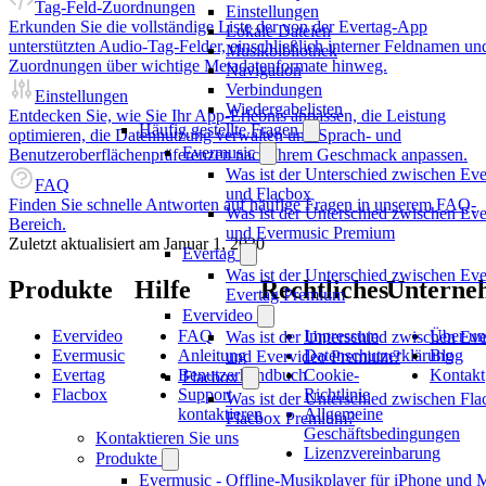
Tag-Feld-Zuordnungen
Einstellungen
Erkunden Sie die vollständige Liste der von der Evertag-App
Lokale Dateien
unterstützten Audio-Tag-Felder, einschließlich interner Feldnamen un
Musikbibliothek
Zuordnungen über wichtige Metadatenformate hinweg.
Navigation
Verbindungen
Einstellungen
Wiedergabelisten
Entdecken Sie, wie Sie Ihr App-Erlebnis anpassen, die Leistung
Häufig gestellte Fragen
optimieren, die Datennutzung verwalten und Sprach- und
Evermusic
Benutzeroberflächenpräferenzen nach Ihrem Geschmack anpassen.
Was ist der Unterschied zwischen Ev
FAQ
und Flacbox
Finden Sie schnelle Antworten auf häufige Fragen in unserem FAQ-
Was ist der Unterschied zwischen Ev
Bereich.
und Evermusic Premium
Zuletzt aktualisiert am
Januar 1, 2020
Evertag
Was ist der Unterschied zwischen Eve
Produkte
Hilfe
Rechtliches
Unterne
Evertag Premium
Evervideo
Evervideo
FAQ
Impressum
Über un
Was ist der Unterschied zwischen Ev
Evermusic
Anleitung
Datenschutzerklärung
Blog
und Evervideo Premium?
Evertag
Benutzerhandbuch
Cookie-
Kontakt
Flacbox
Flacbox
Support
Richtlinie
Was ist der Unterschied zwischen Fl
kontaktieren
Allgemeine
Flacbox Premium?
Geschäftsbedingungen
Kontaktieren Sie uns
Lizenzvereinbarung
Produkte
Evermusic - Offline-Musikplayer für iPhone und 