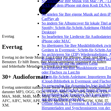
So spielen Sie Ihre Musik von Mac / PC / Li
NAS auf dem iPhone mit dem Kodi DLNA-
ab
So spielen Sie Ihre eigene Musik auf dem i
CarPlay ab
So ändern Sie Albumcover für lokale Titel a
Spotify: Schritt-für-Schritt-Anleitung (Mobi
Desktop)
Evertag
So bearbeiten Sie Liedtexte für Audiodateie
iPhone oder MAC
So übertragen Sie Ihre Musikbibliothek zwi
Evertag
Geräten in Evermusic: Schritt-für-Schritt-An
So archivieren Sie (ZIP) Wiedergabelisten, 
Evertag ist der beste Musik-Tag-Editor für iPhone-, iPad- und Mac-
Künstler und Genres in Evermusic und Fla
Benutzer. Er hilft Ihnen, Ihre Musiksammlung organisiert zu halten
übertragen sie auf ein anderes Gerät
und fehlerhafte Metadaten schnell zu korrigieren.
So scrobbeln Sie Ihre Musikhistorie von Ev
oder Flacbox zu Last.fm
30+ Audioformate
Schritt-für-Schritt-Anleitung: Importieren Ih
iCloud-Bibliothek in Evermusic und Flacbo
So verwenden Sie dynamische Jetzt läuft-Wi
Evertag unterstützt nahtlos eine breite Palette populärer Audioformate
Evermusic und Flacbox auf Ihrem iPhone 
darunter MP3, OGG, OGA, FLAC, MPC, WV, SPX, OPUS, TTA,
So verbinden Sie Synology NAS und hören
M4A, M4R, M4B, M4P, MP4, 3G2, M4V, WMA, ASF, AIF, AIFF,
auf Ihrem iPhone oder Mac
AFC, AIFC, WAV, APE, MOD, MODULE, NTS, WOW, S3M, IT,
Offline-Musik in Evermusic & Flacbox absp
XM.
Herunterladen und Synchronisieren von der