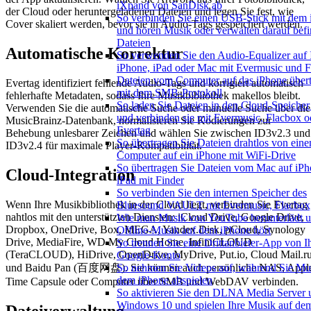
iXpand von SanDisk ab
der Cloud oder heruntergeladenen Dateien und legen Sie fest, wie
So verbinden Sie einen USB-Stick mit dem
Cover skaliert werden, bevor sie in Audio-Tags gespeichert werden.
und hören Musik oder verwalten darauf befi
Dateien
Automatische Korrektur
So verwenden Sie den Audio-Equalizer auf
iPhone, iPad oder Mac mit Evermusic und 
Dateien vom Computer auf das iPhone über
Evertag identifiziert fehlende Audio-Tags und korrigiert automatisch
mit dem SMB-Protokoll
fehlerhafte Metadaten, sodass Ihre Musikbibliothek makellos bleibt.
So laden Sie Dateien in den Cloud-Speicher
Verwenden Sie die automatische Suche oder manuelle Suche über die
und verbinden sie mit Evermusic, Flacbox o
MusicBrainz-Datenbank, normalisieren Sie Kodierungen zur
Evertag
Behebung unlesbarer Zeichen und wählen Sie zwischen ID3v2.3 und
So übertragen Sie Dateien drahtlos von ein
ID3v2.4 für maximale Player-Kompatibilität.
Computer auf ein iPhone mit WiFi-Drive
So übertragen Sie Dateien vom Mac auf iPh
Cloud-Integration
iPad mit Finder
So verbinden Sie den internen Speicher des
Wenn Ihre Musikbibliothek in der Cloud liegt, verbinden Sie Evertag
Bluesound VAULT mit Evermusic, Flacbox,
nahtlos mit den unterstützten Diensten: iCloud Drive, Google Drive,
Wie man Musik von YouTube herunterlädt 
Dropbox, OneDrive, Box, MEGA, Yandex.Disk, pCloud, Synology
Offline-Musik auf dem iPhone hört
Drive, MediaFire, WD My Cloud Home, InfiniCLOUD
So trennen Sie eine Drittanbieter-App von 
(TeraCLOUD), HiDrive, OpenDrive, MyDrive, Put.io, Cloud Mail.r
Google-Konto
und Baidu Pan (百度网盘). Sie können auch persönliche NAS, Appl
So nehmen Sie Videos auf, während Sie Mu
dem iPhone abspielen
Time Capsule oder Computer über SMB und WebDAV verbinden.
So aktivieren Sie den DLNA Media Server 
Windows 10 und spielen Ihre Musik auf de
Dateiverwaltung