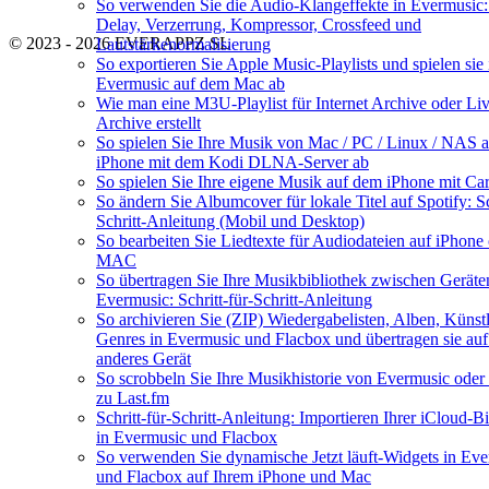
So verwenden Sie die Audio-Klangeffekte in Evermusic:
Delay, Verzerrung, Kompressor, Crossfeed und
© 2023 - 2026 EVERAPPZ SL
Lautstärkenormalisierung
So exportieren Sie Apple Music-Playlists und spielen sie 
Evermusic auf dem Mac ab
Wie man eine M3U-Playlist für Internet Archive oder Li
Archive erstellt
So spielen Sie Ihre Musik von Mac / PC / Linux / NAS 
iPhone mit dem Kodi DLNA-Server ab
So spielen Sie Ihre eigene Musik auf dem iPhone mit Ca
So ändern Sie Albumcover für lokale Titel auf Spotify: Sc
Schritt-Anleitung (Mobil und Desktop)
So bearbeiten Sie Liedtexte für Audiodateien auf iPhone
MAC
So übertragen Sie Ihre Musikbibliothek zwischen Geräte
Evermusic: Schritt-für-Schritt-Anleitung
So archivieren Sie (ZIP) Wiedergabelisten, Alben, Künst
Genres in Evermusic und Flacbox und übertragen sie auf
anderes Gerät
So scrobbeln Sie Ihre Musikhistorie von Evermusic oder
zu Last.fm
Schritt-für-Schritt-Anleitung: Importieren Ihrer iCloud-B
in Evermusic und Flacbox
So verwenden Sie dynamische Jetzt läuft-Widgets in Ev
und Flacbox auf Ihrem iPhone und Mac