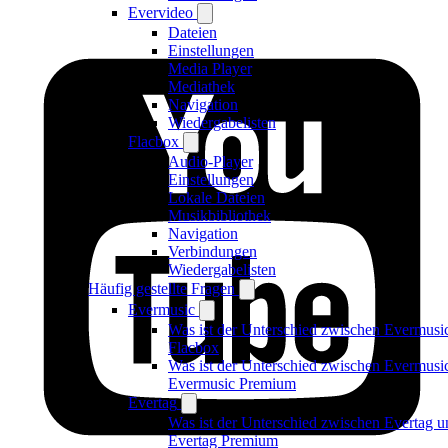
Evervideo
Dateien
Einstellungen
Media Player
Mediathek
Navigation
Wiedergabelisten
Flacbox
Audio-Player
Einstellungen
Lokale Dateien
Musikbibliothek
Navigation
Verbindungen
Wiedergabelisten
Häufig gestellte Fragen
Evermusic
Was ist der Unterschied zwischen Evermusi
Flacbox
Was ist der Unterschied zwischen Evermusi
Evermusic Premium
Evertag
Was ist der Unterschied zwischen Evertag u
Evertag Premium