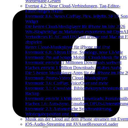
Wiedergabe-Gesten
Evertag 4.2: Neue Cloud-Verbindungen, Tag-Editor-
Einstellungen erklärt
Evermusic 8.6: Neues CarPlay, Plex, Jellyfin, SFTP, Son
Widget
Die besten Cloud-Musikplayer für iPhone im Jahr 2026
Wix-Blogbeiträge zu Markdown exportieren mit OpenAI
Verlustfreies FLAC und DSD auf iPhone und Mac mit F
abspielen
Bester Cloud-Musikplayer für iPhone und iPad
Evermusic 6.8: Aliyun Drive, Synology, neue UI-Stile
Evermusic Pro auf Setapp Mobile: Cloud-Musik für iOS
Evermusic erreicht 11 Millionen Downloads weltweit
Flacbox erreicht 1 Million Downloads: Hi-Res Audio
Die 5 besten Musikplayer-Apps für das iPhone im Jahr 
Evermusic Promo-Video: Cloud-Musikplayer
Evermusic 3.6: CarPlay, VoiceOver und mehr
Evermusic 3.1: Crossfade, Bibliothekssynchronisation u
Backup
Evermusic erreicht 3 Millionen Downloads: Funktionsübe
Flacbox 1.6: Auto-Sync, Equalizer, OPUS-Unterstützun
Evermusic 2.3: Automatische Synchronisierung,
Wiedergabeposition und Tags
Musik aus der Cloud auf dem iPhone streamen mit Ever
iOS-Audio-Streaming mit AVAssetResourceLoader