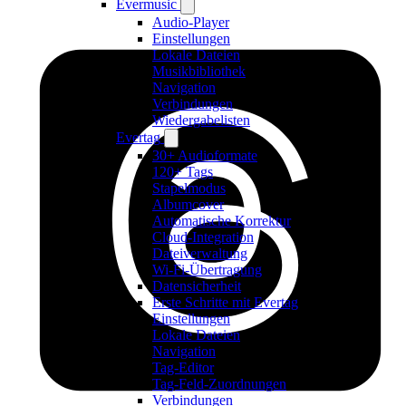
Evermusic
Audio-Player
Einstellungen
Lokale Dateien
Musikbibliothek
Navigation
Verbindungen
Wiedergabelisten
Evertag
30+ Audioformate
120+ Tags
Stapelmodus
Albumcover
Automatische Korrektur
Cloud-Integration
Dateiverwaltung
Wi-Fi-Übertragung
Datensicherheit
Erste Schritte mit Evertag
Einstellungen
Lokale Dateien
Navigation
Tag-Editor
Tag-Feld-Zuordnungen
Verbindungen