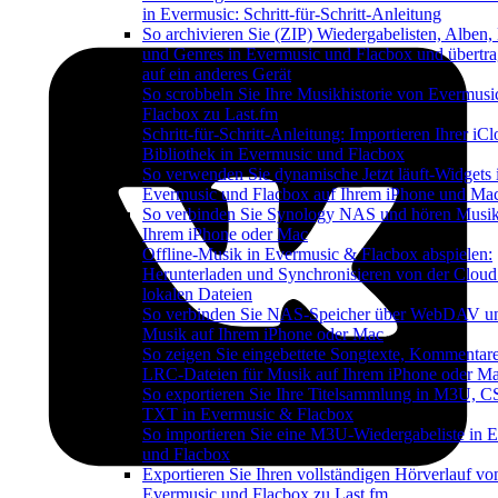
in Evermusic: Schritt-für-Schritt-Anleitung
So archivieren Sie (ZIP) Wiedergabelisten, Alben,
und Genres in Evermusic und Flacbox und übertra
auf ein anderes Gerät
So scrobbeln Sie Ihre Musikhistorie von Evermusi
Flacbox zu Last.fm
Schritt-für-Schritt-Anleitung: Importieren Ihrer iC
Bibliothek in Evermusic und Flacbox
So verwenden Sie dynamische Jetzt läuft-Widgets 
Evermusic und Flacbox auf Ihrem iPhone und Ma
So verbinden Sie Synology NAS und hören Musik
Ihrem iPhone oder Mac
Offline-Musik in Evermusic & Flacbox abspielen:
Herunterladen und Synchronisieren von der Cloud
lokalen Dateien
So verbinden Sie NAS-Speicher über WebDAV u
Musik auf Ihrem iPhone oder Mac
So zeigen Sie eingebettete Songtexte, Kommentar
LRC-Dateien für Musik auf Ihrem iPhone oder M
So exportieren Sie Ihre Titelsammlung in M3U, 
TXT in Evermusic & Flacbox
So importieren Sie eine M3U-Wiedergabeliste in 
und Flacbox
Exportieren Sie Ihren vollständigen Hörverlauf vo
Evermusic und Flacbox zu Last.fm