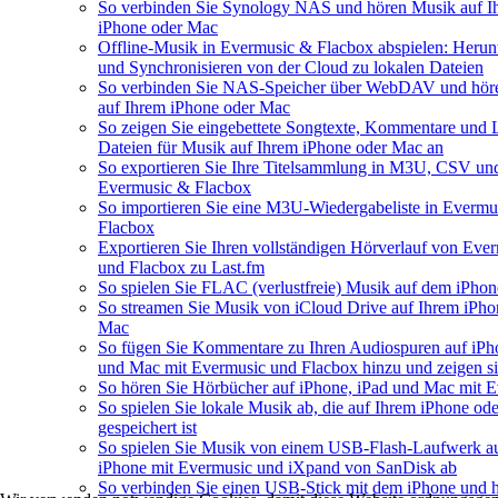
So verbinden Sie Synology NAS und hören Musik auf I
iPhone oder Mac
Offline-Musik in Evermusic & Flacbox abspielen: Herun
und Synchronisieren von der Cloud zu lokalen Dateien
So verbinden Sie NAS-Speicher über WebDAV und hör
auf Ihrem iPhone oder Mac
So zeigen Sie eingebettete Songtexte, Kommentare und
Dateien für Musik auf Ihrem iPhone oder Mac an
So exportieren Sie Ihre Titelsammlung in M3U, CSV u
Evermusic & Flacbox
So importieren Sie eine M3U-Wiedergabeliste in Evermu
Flacbox
Exportieren Sie Ihren vollständigen Hörverlauf von Eve
und Flacbox zu Last.fm
So spielen Sie FLAC (verlustfreie) Musik auf dem iPhon
So streamen Sie Musik von iCloud Drive auf Ihrem iPho
Mac
So fügen Sie Kommentare zu Ihren Audiospuren auf iPh
und Mac mit Evermusic und Flacbox hinzu und zeigen si
So hören Sie Hörbücher auf iPhone, iPad und Mac mit 
So spielen Sie lokale Musik ab, die auf Ihrem iPhone od
gespeichert ist
So spielen Sie Musik von einem USB-Flash-Laufwerk a
iPhone mit Evermusic und iXpand von SanDisk ab
So verbinden Sie einen USB-Stick mit dem iPhone und 