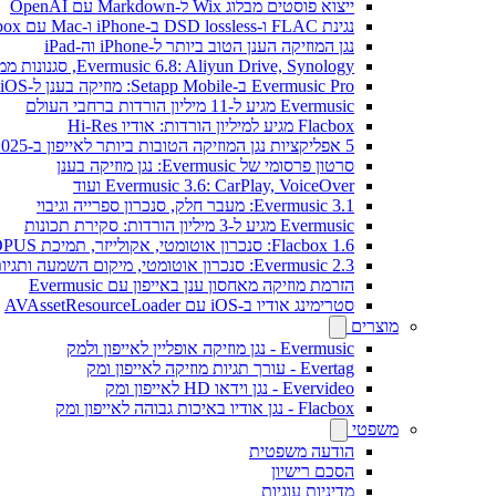
ייצוא פוסטים מבלוג Wix ל-Markdown עם OpenAI
נגינת FLAC ו-DSD lossless ב-iPhone ו-Mac עם Flacbox
נגן המוזיקה הענן הטוב ביותר ל-iPhone וה-iPad
Evermusic 6.8: Aliyun Drive, Synology, סגנונות ממשק חדשים
Evermusic Pro ב-Setapp Mobile: מוזיקה בענן ל-iOS
Evermusic מגיע ל-11 מיליון הורדות ברחבי העולם
Flacbox מגיע למיליון הורדות: אודיו Hi-Res
5 אפליקציות נגן המוזיקה הטובות ביותר לאייפון ב-2025
סרטון פרסומי של Evermusic: נגן מוזיקה בענן
Evermusic 3.6: CarPlay, VoiceOver ועוד
Evermusic 3.1: מעבר חלק, סנכרון ספרייה וגיבוי
Evermusic מגיע ל-3 מיליון הורדות: סקירת תכונות
Flacbox 1.6: סנכרון אוטומטי, אקולייזר, תמיכת OPUS
Evermusic 2.3: סנכרון אוטומטי, מיקום השמעה ותגיות
הזרמת מוזיקה מאחסון ענן באייפון עם Evermusic
סטרימינג אודיו ב-iOS עם AVAssetResourceLoader
מוצרים
Evermusic - נגן מוזיקה אופליין לאייפון ולמק
Evertag - עורך תגיות מוזיקה לאייפון ומק
Evervideo - נגן וידאו HD לאייפון ומק
Flacbox - נגן אודיו באיכות גבוהה לאייפון ומק
משפטי
הודעה משפטית
הסכם רישיון
מדיניות עוגיות