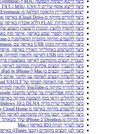
כיצד לייבא רשימת השמעה M3U ל-Evermusic ו-Flacbox
כיצד לייצא אוסף שירים ל-M3U, CSV ו-TXT ב-Evermusic ו-Flacbox
ייצוא היסטוריית ההאזנה המלאה מ-Evermusic ו-Flacbox ל-Last.fm
כיצד להזרים מוזיקה מ-iCloud Drive באייפון או במק שלי
כיצד לנגן מוזיקת FLAC (ללא אובדן) באייפון שלי
כיצד להוסיף ולהציג תגובות לרצועות השמע שלך ב-iPhone, iPad ו-Mac עם Evermusic ו-x
כיצד להאזין לספרי שמע באייפון, אייפד ומק באמצעות ic
כיצד להשמיע מוזיקה מקומית המאוחסנת ב-iPhone או Mac שלך
כיצד לנגן מוזיקה מכונן USB באייפון עם Evermusic ו-iXpand של SanDisk
כיצד להשתמש באקולייזר האודיו באייפון, אייפד או מק עם music
כיצד לחבר כונן USB לאייפון ולהאזין למוזיקה או לנהל קבצים הנמצאים עליו
העברת קבצים מהמחשב לאייפון באמצעות פרוטוקו
כיצד להעביר קבצים אלחוטית ממחשב לאייפון באמצעות 
כיצד להעביר קבצים מ-Mac ל-iPhone או iPad באמצעות Finder
כיצד להעלות קבצים לאחסון ענן ולחבר אותם ל-Evermusic, Flacbox או vertag
כיצד לחבר את האחסון הפנימי של Bluesound VAULT מ-Evermusic, Flacbox, Evertag
כיצד להוריד מוזיקה מ-YouTube ולהאזין למוזיקה במצב לא מקוון ב-iPhone
כיצד לנתק אפליקציית צד שלישי מחשבון Google שלך
כיצד להקליט וידאו בזמן השמעת מוזיקה באייפון
כיצד להפעיל שרת מדיה DLNA ב-Windows 10 ולהשמיע את המוזיקה שלך ב-iPhone
כיצד להשמיע מוזיקה באייפון מ-WD My Cloud Home
כיצד להעביר קבצי מוזיקה מהמחשב לאייפון ללא iTunes באמצעות Fi-Drive
נגן מוזיקה מ-Dropbox ב-iPhone שלך כשאתה במצב לא מקוון
כיצד לערוך תגיות ID3 באייפון ו-Mac
כיצד לנגן קבצים מקומיים (קבצי iTunes) באייפון שלי