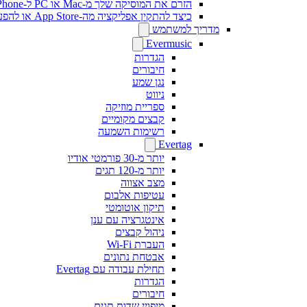
הזרם את המוסיקה שלך מ-Mac או PC ל-iPhone באמצעות SMB
כיצד להתקין אפליקציה מה-App Store או להפעיל רכישה בתוך האפליקציה באמצעות קוד פרומו
מדריך למשתמש
Evermusic
הגדרות
חיבורים
נגן שמע
ניווט
ספריית מוזיקה
קבצים מקומיים
רשימות השמעה
Evertag
יותר מ-30 פורמטי אודיו
יותר מ-120 תגים
מצב אצווה
עטיפות אלבום
תיקון אוטומטי
אינטגרציה עם ענן
ניהול קבצים
העברת Wi-Fi
אבטחת נתונים
תחילת עבודה עם Evertag
הגדרות
חיבורים
מיפויי שדות תגים