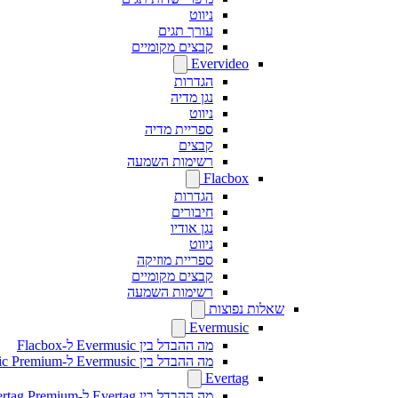
ניווט
עורך תגים
קבצים מקומיים
Evervideo
הגדרות
נגן מדיה
ניווט
ספריית מדיה
קבצים
רשימות השמעה
Flacbox
הגדרות
חיבורים
נגן אודיו
ניווט
ספריית מוזיקה
קבצים מקומיים
רשימות השמעה
שאלות נפוצות
Evermusic
מה ההבדל בין Evermusic ל-Flacbox
מה ההבדל בין Evermusic ל-Evermusic Premium
Evertag
מה ההבדל בין Evertag ל-Evertag Premium