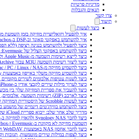
מדיניות פרטיות
תנאים והגבלות
צרו קשר
תיעוד
כיצד לעשות
איך להפעיל ויזואליזציית מוזיקה בזמן השמעת מוז
איך להשתמש באפקטי סאונד וב-DSP ב-Flacbox: קומפרסור, Freeverb, Crossfeed, אקו, נרמול עוצמת קול ועוד
כיצד להפעיל ולהשתמש בנגינה רציפה (ללא הפסקות) ב-c
כיצד להשתמש באפקטי הצליל של Evermusic: הדהוד, השהיה, עיוות, מדחס, Crossfeed ונרמול עוצמה
כיצד לייצא רשימות השמעה מ-Apple Music ולנגן אותן ב-Evermusic ב-Mac
כיצד ליצור רשימת השמעה M3U עבור Internet Archive או Live Music Archive
כיצד להשמיע מוזיקה מ-Mac / PC / Linux / NAS באייפון באמצעות שרת Kodi DLNA
כיצד להשמיע מוזיקה משלך באייפון באמצעות CarPlay
כיצד לשנות עטיפות אלבומים לשירים מקומיים ב-Spotify: מדריך שלב אחר שלב (נייד ומח
כיצד לערוך מילות שירים לקבצי אודיו ב-iPhone או MAC
כיצד להעביר את ספריית המוזיקה שלך בין מכשירים ב-Evermusic: מדריך ש
כיצד לארכב (ZIP) רשימות השמעה, אלבומים, אמנים וז'אנרים ב-Evermusic ו-Flacbox ולהעביר למכשיר אחר
כיצד לעשות Scrobble של היסטוריית המוזיקה שלך מ-Evermusic או Flacbox ל-Last.fm
כיצד להשתמש בווידג'טים דינמיים של מושמע כעת ב-Evermusic ו-Flacbox באייפון 
מדריך שלב אחר שלב: ייבוא ספריית iCloud שלך ל-Evermusic ו-Flacbox
כיצד לחבר Synology NAS ולהאזין למוזיקה ב-iPhone או Mac
השמעת מוזיקה לא מקוונת ב-Evermusic ו-Flacbox: הורדה וסנכרון מהענן לקבצים מקומיים
כיצד לחבר אחסון NAS באמצעות WebDAV ולהאזין למוזיקה ב-iPhone או Mac
כיצד לצפות במילות שירים מוטמעות, תגובות וקבצי LRC למוזיקה באייפון 