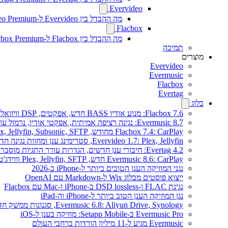
Evervideo
מה ההבדל בין Evervideo ל-Evervideo Premium?
Flacbox
מה ההבדל בין Flacbox ל-Flacbox Premium?
תמיכה
מוצרים
Evervideo
Evermusic
Flacbox
Evertag
בלוג
Flacbox 7.6: מנוע אודיו BASS חדש, אפקטים, DSP וויזואלייזר מוזיקה חי
Evermusic 8.7: נגינה רציפה אמיתית, אפקטי אודיו, נרמול עוצמה, אקולייזר בעיצוב מחודש
Flacbox 7.4: CarPlay מחודש, Plex, Jellyfin, Subsonic, SFTP לאודיו Hi-Res
Evervideo 1.7: Plex, Jellyfin, סטרימינג ענן ומחוות נגינה חדשים
Evertag 4.2: חיבורי ענן חדשים, הגדרות עורך התגיות מוסברות
Evermusic 8.6: CarPlay חדש, Plex, Jellyfin, SFTP וווידג'ט מילים
נגני המוזיקה הענן הטובים ביותר ל-iPhone ב-2026
ייצוא פוסטים מבלוג Wix ל-Markdown עם OpenAI
נגינת FLAC ו-DSD lossless ב-iPhone ו-Mac עם Flacbox
נגן המוזיקה הענן הטוב ביותר ל-iPhone וה-iPad
Evermusic 6.8: Aliyun Drive, Synology, סגנונות ממשק חדשים
Evermusic Pro ב-Setapp Mobile: מוזיקה בענן ל-iOS
Evermusic מגיע ל-11 מיליון הורדות ברחבי העולם