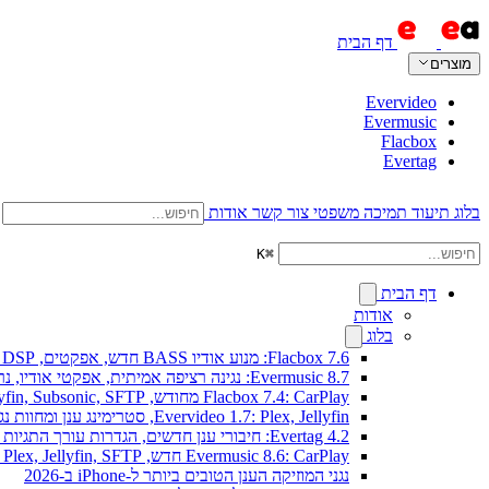
דף הבית
מוצרים
Evervideo
Evermusic
Flacbox
Evertag
בלוג
תיעוד
תמיכה
משפטי
צור קשר
אודות
K
⌘
דף הבית
אודות
בלוג
Flacbox 7.6: מנוע אודיו BASS חדש, אפקטים, DSP וויזואלייזר מוזיקה חי
Evermusic 8.7: נגינה רציפה אמיתית, אפקטי אודיו, נרמול עוצמה, אקולייזר בעיצוב מחודש
Flacbox 7.4: CarPlay מחודש, Plex, Jellyfin, Subsonic, SFTP לאודיו Hi-Res
Evervideo 1.7: Plex, Jellyfin, סטרימינג ענן ומחוות נגינה חדשים
Evertag 4.2: חיבורי ענן חדשים, הגדרות עורך התגיות מוסברות
Evermusic 8.6: CarPlay חדש, Plex, Jellyfin, SFTP וווידג'ט מילים
נגני המוזיקה הענן הטובים ביותר ל-iPhone ב-2026