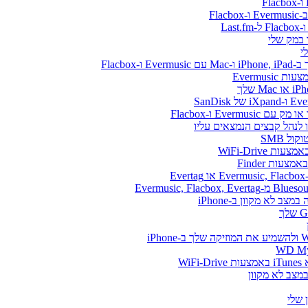
Flacbo
Evermus
Ever ו-Flacbox
ל SMB
WiFi-Drive
E
Wi