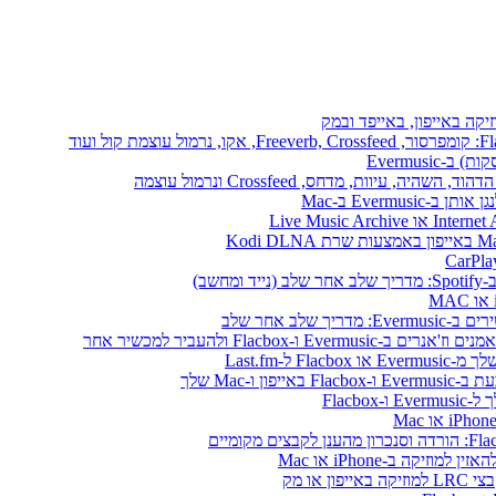
יקה באייפון, באייפד ובמק
Evermusi
שב)
לב אחר שלב
ו-Mac שלך
או מק