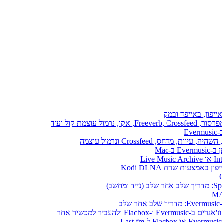
ייפון, באייפד ובמק
E
ב