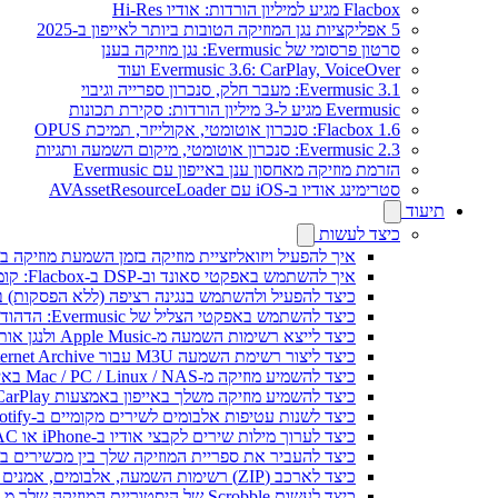
Flacbox מגיע למיליון הורדות: אודיו Hi-Res
5 אפליקציות נגן המוזיקה הטובות ביותר לאייפון ב-2025
סרטון פרסומי של Evermusic: נגן מוזיקה בענן
Evermusic 3.6: CarPlay, VoiceOver ועוד
Evermusic 3.1: מעבר חלק, סנכרון ספרייה וגיבוי
Evermusic מגיע ל-3 מיליון הורדות: סקירת תכונות
Flacbox 1.6: סנכרון אוטומטי, אקולייזר, תמיכת OPUS
Evermusic 2.3: סנכרון אוטומטי, מיקום השמעה ותגיות
הזרמת מוזיקה מאחסון ענן באייפון עם Evermusic
סטרימינג אודיו ב-iOS עם AVAssetResourceLoader
תיעוד
כיצד לעשות
איך להפעיל ויזואליזציית מוזיקה בזמן השמעת מוזיקה בא
איך להשתמש באפקטי סאונד וב-DSP ב-Flacbox: קומפרסור, Freeverb, Crossfeed, אקו, נרמול עוצמת קול ועוד
כיצד להפעיל ולהשתמש בנגינה רציפה (ללא הפסקות) ב-vermusic
כיצד להשתמש באפקטי הצליל של Evermusic: הדהוד, השהיה, עיוות, מדחס, Crossfeed ונרמול עוצמה
כיצד לייצא רשימות השמעה מ-Apple Music ולנגן אותן ב-Evermusic ב-Mac
כיצד ליצור רשימת השמעה M3U עבור Internet Archive או Live Music Archive
כיצד להשמיע מוזיקה מ-Mac / PC / Linux / NAS באייפון באמצעות שרת Kodi DLNA
כיצד להשמיע מוזיקה משלך באייפון באמצעות CarPlay
כיצד לשנות עטיפות אלבומים לשירים מקומיים ב-Spotify: מדריך שלב אחר שלב (נייד ומחשב)
כיצד לערוך מילות שירים לקבצי אודיו ב-iPhone או MAC
כיצד להעביר את ספריית המוזיקה שלך בין מכשירים ב-Evermusic: מדריך שלב אחר של
כיצד לארכב (ZIP) רשימות השמעה, אלבומים, אמנים וז'אנרים ב-Evermusic ו-Flacbox ולהעביר למכשיר אחר
כיצד לעשות Scrobble של היסטוריית המוזיקה שלך מ-Evermusic או Flacbox ל-Last.fm