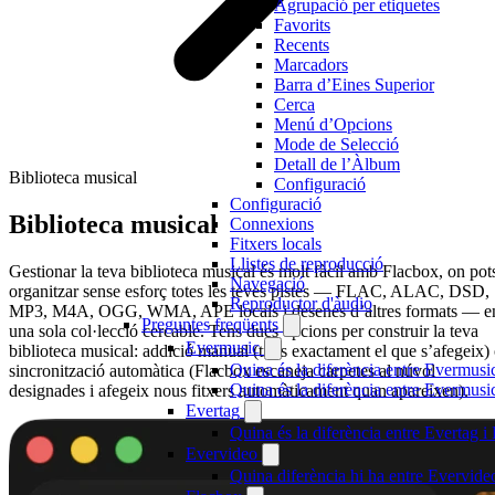
Agrupació per etiquetes
Favorits
Recents
Marcadors
Barra d’Eines Superior
Cerca
Menú d’Opcions
Mode de Selecció
Detall de l’Àlbum
Biblioteca musical
Configuració
Configuració
Biblioteca musical
Connexions
Fitxers locals
Llistes de reproducció
Gestionar la teva biblioteca musical és molt fàcil amb Flacbox, on pot
Navegació
organitzar sense esforç totes les teves pistes — FLAC, ALAC, DSD,
Reproductor d'àudio
MP3, M4A, OGG, WMA, APE locals i desenes d’altres formats — e
Preguntes freqüents
una sola col·lecció cercable. Tens dues opcions per construir la teva
Evermusic
biblioteca musical: addició manual (tries exactament el que s’afegeix)
Quina és la diferència entre Evermusi
sincronització automàtica (Flacbox escaneja carpetes al núvol
Quina és la diferència entre Evermus
designades i afegeix nous fitxers automàticament quan apareixen).
Evertag
Quina és la diferència entre Evertag 
Evervideo
Quina diferència hi ha entre Evervid