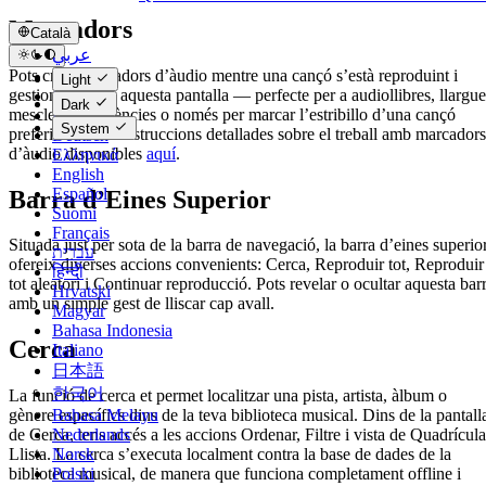
Marcadors
Català
عربي
Pots crear marcadors d’àudio mentre una cançó s’està reproduint i
Català
Light
gestionar-los en aquesta pantalla — perfecte per a audiollibres, llargue
Čeština
Dark
mescles, conferències o només per marcar l’estribillo d’una cançó
Dansk
System
preferida. Hi ha instruccions detallades sobre el treball amb marcadors
Deutsch
d’àudio disponibles
aquí
.
Ελληνικά
English
Español
Barra d’Eines Superior
Suomi
Français
Situada just per sota de la barra de navegació, la barra d’eines superio
עברית
ofereix diverses accions convenients: Cerca, Reproduir tot, Reproduir
हिन्दी
tot aleatori i Continuar reproducció. Pots revelar o ocultar aquesta bar
Hrvatski
amb un simple gest de lliscar cap avall.
Magyar
Bahasa Indonesia
Cerca
Italiano
日本語
한국어
La funció de cerca et permet localitzar una pista, artista, àlbum o
Bahasa Melayu
gènere específics dins de la teva biblioteca musical. Dins de la pantall
Nederlands
de Cerca, tens accés a les accions Ordenar, Filtre i vista de Quadrícula
Norsk
Llista. La cerca s’executa localment contra la base de dades de la
Polski
biblioteca musical, de manera que funciona completament offline i