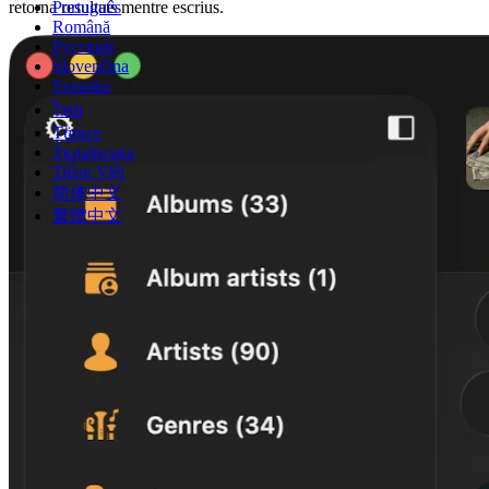
Português
retorna resultats mentre escrius.
Română
Русский
Slovenčina
Svenska
ไทย
Türkçe
Українська
Tiếng Việt
简体中文
繁體中文