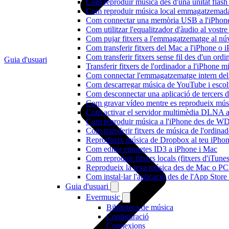
Com reproduir música des d'una unitat fla
Com reproduir música local emmagatzemada
Com connectar una memòria USB a l'iPhone i 
Com utilitzar l'equalitzador d'àudio al vos
Com pujar fitxers a l'emmagatzematge al núv
Com transferir fitxers del Mac a l'iPhone o 
Com transferir fitxers sense fil des d'un or
Guia d'usuari
Transferir fitxers de l'ordinador a l'iPhone 
Com connectar l'emmagatzematge intern de
Com descarregar música de YouTube i escolta
Com desconnectar una aplicació de tercers 
Com gravar vídeo mentre es reprodueix músi
Com activar el servidor multimèdia DLNA a 
Com reproduir música a l'iPhone des de 
Com transferir fitxers de música de l'ordin
Reprodueix música de Dropbox al teu iPhone 
Com editar etiquetes ID3 a iPhone i Mac
Com reproduir fitxers locals (fitxers d'iTun
Reprodueix la teva música des de Mac o P
Com instal·lar l'aplicació des de l'App Stor
Guia d'usuari
Evermusic
Biblioteca de música
Configuració
Connexions