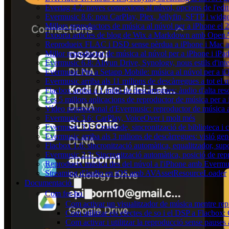
Evertag 4.2: noves connexions al núvol, opcions de l'edit
Evermusic 8.6: nou CarPlay, Plex, Jellyfin, SFTP i widget
Millors reproductors de música al núvol per a iPhone el 
Exporta articles de blog de Wix a Markdown amb Open
Reprodueix FLAC i DSD sense pèrdua a iPhone i Mac 
Millor reproductor de música al núvol per a iPhone i iPa
Evermusic 6.8: Aliyun Drive, Synology, nous estils d'inte
Evermusic Pro a Setapp Mobile: música al núvol per a i
Evermusic arriba als 11 milions de descàrregues a tot el
Flacbox arriba a 1 milió de descàrregues: àudio d'alta res
Les 5 millors aplicacions de reproductor de música per a
Vídeo promocional d'Evermusic: reproductor de música 
Evermusic 3.6: CarPlay, VoiceOver i molt més
Evermusic 3.1: Crossfade, sincronització de biblioteca i 
Evermusic arriba als 3 milions de descàrregues: visió gen
Flacbox 1.6: sincronització automàtica, equalitzador, s
Evermusic 2.3: Sincronització automàtica, posició de repr
Reprodueix música des del núvol a l'iPhone amb Evermu
Streaming d'àudio en iOS amb AVAssetResourceLoader
Documentació
Com fer-ho
Com activar un visualitzador de música mentre repr
Com utilitzar els efectes de so i el DSP a Flacbo
Com activar i utilitzar la reproducció sense pause