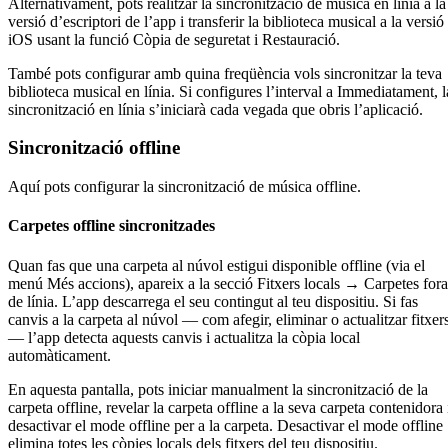
Alternativament, pots realitzar la sincronització de música en línia a la
versió d’escriptori de l’app i transferir la biblioteca musical a la versió
iOS usant la funció Còpia de seguretat i Restauració.
També pots configurar amb quina freqüència vols sincronitzar la teva
biblioteca musical en línia. Si configures l’interval a Immediatament, l
sincronització en línia s’iniciarà cada vegada que obris l’aplicació.
Sincronització offline
Aquí pots configurar la sincronització de música offline.
Carpetes offline sincronitzades
Quan fas que una carpeta al núvol estigui disponible offline (via el
menú Més accions), apareix a la secció Fitxers locals → Carpetes fora
de línia. L’app descarrega el seu contingut al teu dispositiu. Si fas
canvis a la carpeta al núvol — com afegir, eliminar o actualitzar fitxer
— l’app detecta aquests canvis i actualitza la còpia local
automàticament.
En aquesta pantalla, pots iniciar manualment la sincronització de la
carpeta offline, revelar la carpeta offline a la seva carpeta contenidora 
desactivar el mode offline per a la carpeta. Desactivar el mode offline
elimina totes les còpies locals dels fitxers del teu dispositiu.