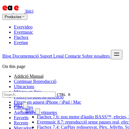
Inici
Productes
Evervideo
Evermusic
Flacbox
Evertag
Blog
Documentació
Suport
Legal
Contacte
Sobre nosaltres
On this page
Addició Manual
Continuar Reproducció
Ubicacions
Música en línia
CTRL K
Fitxers en aquesta aplicació
Fitxers en aquest iPhone / iPad / Mac
Inici
Categories
Blog
Agrupació per etiquetes
Flacbox 7.6: nou motor d'àudio BASS™, efectes, D
Favorits
Evermusic 8.7: reproducció sense pauses real, efec
Recents
Flacbox 7.4: CarPlay redissenyat, Plex, Jellyfin, 
Marcadors