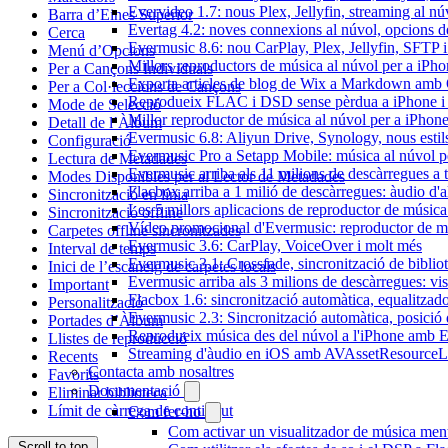
Evervideo 1.7: nous Plex, Jellyfin, streaming al nú
Barra d’Eines Superior
Evertag 4.2: noves connexions al núvol, opcions de 
Cerca
Evermusic 8.6: nou CarPlay, Plex, Jellyfin, SFTP i 
Menú d’Opcions
Millors reproductors de música al núvol per a iPho
Per a Cançons Individuals
Exporta articles de blog de Wix a Markdown am
Per a Col·leccions de Cançons
Reprodueix FLAC i DSD sense pèrdua a iPhone 
Mode de Selecció
Millor reproductor de música al núvol per a iPhone
Detall de l’Àlbum
Evermusic 6.8: Aliyun Drive, Synology, nous estils 
Configuració
Evermusic Pro a Setapp Mobile: música al núvol p
Lectura de Metadades
Evermusic arriba als 11 milions de descàrregues a 
Modes Disponibles per al Lector de Metadades
Flacbox arriba a 1 milió de descàrregues: àudio d'a
Sincronització en línia
Les 5 millors aplicacions de reproductor de música
Sincronització offline
Vídeo promocional d'Evermusic: reproductor de m
Carpetes offline sincronitzades
Evermusic 3.6: CarPlay, VoiceOver i molt més
Interval de temps
Evermusic 3.1: Crossfade, sincronització de bibliot
Inici de l’escaneig de carpetes locals
Evermusic arriba als 3 milions de descàrregues: vi
Important
Flacbox 1.6: sincronització automàtica, equalitza
Personalització
Evermusic 2.3: Sincronització automàtica, posició 
Portades d’Àlbum
Reprodueix música des del núvol a l'iPhone amb 
Llistes de reproducció
Streaming d'àudio en iOS amb AVAssetResourceL
Recents
Contacta amb nosaltres
Favorits
Documentació
Eliminar biblioteca
Límit de càrrega de contingut
Com fer-ho
Com activar un visualitzador de música ment
Scroll to top