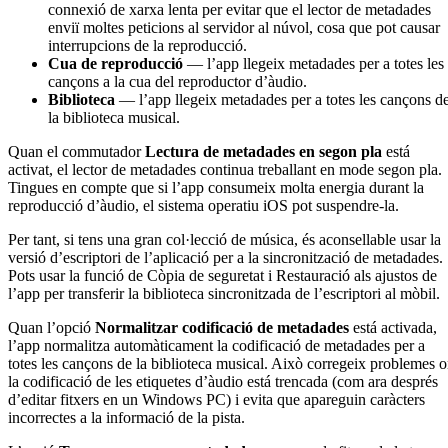
connexió de xarxa lenta per evitar que el lector de metadades
enviï moltes peticions al servidor al núvol, cosa que pot causar
interrupcions de la reproducció.
Cua de reproducció
— l’app llegeix metadades per a totes les
cançons a la cua del reproductor d’àudio.
Biblioteca
— l’app llegeix metadades per a totes les cançons d
la biblioteca musical.
Quan el commutador
Lectura de metadades en segon pla
está
activat, el lector de metadades continua treballant en mode segon pla.
Tingues en compte que si l’app consumeix molta energia durant la
reproducció d’àudio, el sistema operatiu iOS pot suspendre-la.
Per tant, si tens una gran col·lecció de música, és aconsellable usar la
versió d’escriptori de l’aplicació per a la sincronització de metadades.
Pots usar la funció de Còpia de seguretat i Restauració als ajustos de
l’app per transferir la biblioteca sincronitzada de l’escriptori al mòbil.
Quan l’opció
Normalitzar codificació de metadades
está activada,
l’app normalitza automàticament la codificació de metadades per a
totes les cançons de la biblioteca musical. Això corregeix problemes 
la codificació de les etiquetes d’àudio está trencada (com ara després
d’editar fitxers en un Windows PC) i evita que apareguin caràcters
incorrectes a la informació de la pista.