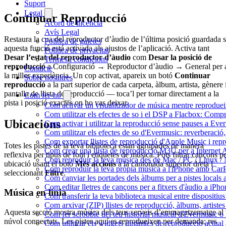
Suport
Legal
Continuar Reproducció
Acord de llicència
Avís Legal
Restaura la cua del reproductor d’àudio de l’última posició guardada s
Política de galetes
aquesta funció está activada als ajustos de l’aplicació. Activa tant
Política de privacitat
Desar l’estat del reproductor d’àudio
com
Desar la posició de
Termes i condicions
reproducció
a Configuració → Reproductor d’àudio → General per 
Contacte
la millor experiència. Un cop activat, apareix un botó
Continuar
Sobre nosaltres
reproducció
a la part superior de cada carpeta, àlbum, artista, gènere 
pantalla de llista de reproducció — toca’l per tornar directament a la
Com fer-ho
pista i posició exactes on ho vas deixar.
Com activar un visualitzador de música mentre reprodueix
Com utilitzar els efectes de so i el DSP a Flacbox: Comp
Ubicacions
Com activar i utilitzar la reproducció sense pauses a Eve
Com utilitzar els efectes de so d'Evermusic: reverberació,
Com exportar llistes de reproducció d'Apple Music i rep
Totes les pistes de la teva biblioteca estan agrupades de manera
Com crear una llista de reproducció M3U per a Internet
reflexiva per tipus de font i etiquetes de música. Pots filtrar cançons p
Com reproduir la teva música des de Mac / PC / Linux /
ubicació usant el botó
Més accions
a la cantonada superior dreta i
Com reproduir la teva pròpia música a l'iPhone amb Car
seleccionant
Filtre
.
Com canviar les portades dels àlbums per a pistes locals a 
Com editar lletres de cançons per a fitxers d'àudio a i
Música en línia
Com transferir la teva biblioteca musical entre dispositiu
Com arxivar (ZIP) llistes de reproducció, àlbums, artistes 
Aquesta secció mostra música dels teus serveis d’emmagatzematge al
Com fer scrobble del teu historial musical d'Evermusic o
núvol connectats. Les pistes aquí es reprodueixen per demanda; res
Com utilitzar els widgets dinàmics de reproducció actual