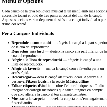
Menú d’Opcions
Cada cançó de la teva biblioteca musical té un menú amb més accions
accessible tocant el botó de tres punts al costat del títol de la cançó.
Aquestes accions varien depenent de si és una cançó individual o part
d’una col·lecció.
Per a Cançons Individuals
Reproduir a continuació
— afegeix la cançó a la part superio
de la cua del reproductor.
Reproduir més tard
— afegeix la cançó a la part inferior de la
cua del reproductor.
Afegir a la llista de reproducció
— afegeix la cançó a una
llista de reproducció.
Afegir als favorits
— marca la cançó com a favorita per a un
accés ràpid.
Descarregar
— desa la cançó als fitxers locals. Apareix a la
pestanya
Fitxers locals
i a la secció
Música offline
.
Editar etiquetes d’àudio
— obre l’editor d’etiquetes d’àudio
integrat per corregir metadades que falten; tingues en compte
que això alterarà la cançó al teu emmagatzematge.
Mostrar a la carpeta
— revela la carpeta on s’emmagatzema e
fitxer d’àudio.