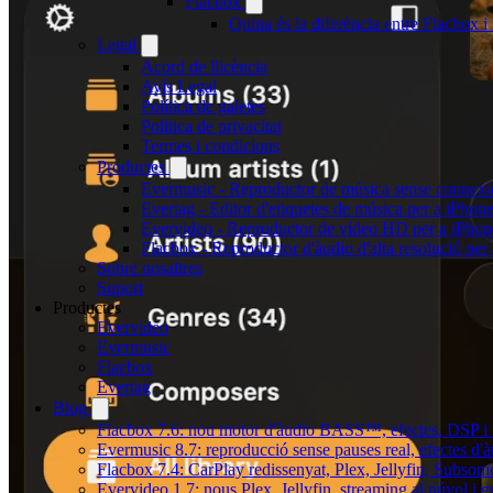
Flacbox
Quina és la diferència entre Flacbox
Legal
Acord de llicència
Avís Legal
Política de galetes
Política de privacitat
Termes i condicions
Productes
Evermusic - Reproductor de música sense connexi
Evertag - Editor d'etiquetes de música per a iPhon
Evervideo - Reproductor de vídeo HD per a iPhon
Flacbox - Reproductor d'àudio d'alta resolució per
Sobre nosaltres
Suport
Productes
Evervideo
Evermusic
Flacbox
Evertag
Blog
Flacbox 7.6: nou motor d'àudio BASS™, efectes, DSP i u
Evermusic 8.7: reproducció sense pauses real, efectes d'à
Flacbox 7.4: CarPlay redissenyat, Plex, Jellyfin, Subson
Evervideo 1.7: nous Plex, Jellyfin, streaming al núvol i 