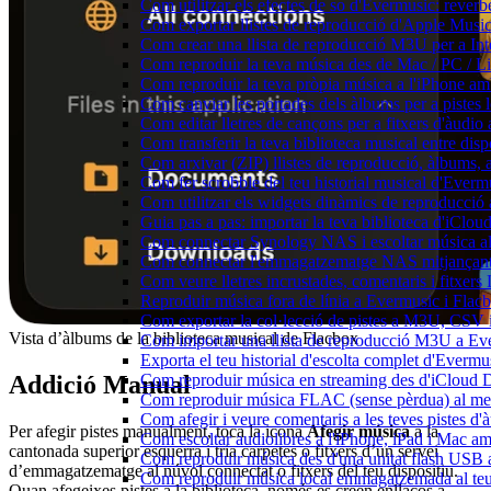
Com utilitzar els efectes de so d'Evermusic: reverb
Com exportar llistes de reproducció d'Apple Music
Com crear una llista de reproducció M3U per a In
Com reproduir la teva música des de Mac / PC / L
Com reproduir la teva pròpia música a l'iPhone a
Com canviar les portades dels àlbums per a pistes lo
Com editar lletres de cançons per a fitxers d'àud
Com transferir la teva biblioteca musical entre dis
Com arxivar (ZIP) llistes de reproducció, àlbums, ar
Com fer scrobble del teu historial musical d'Everm
Com utilitzar els widgets dinàmics de reproducció 
Guia pas a pas: importar la teva biblioteca d'iClo
Com connectar Synology NAS i escoltar música a
Com connectar l'emmagatzematge NAS mitjançant 
Com veure lletres incrustades, comentaris i fitxer
Reproduir música fora de línia a Evermusic i Flacbo
Com exportar la col·lecció de pistes a M3U, CSV
Vista d’àlbums de la biblioteca musical de Flacbox
Com importar una llista de reproducció M3U a Ev
Exporta el teu historial d'escolta complet d'Evermu
Addició Manual
Com reproduir música en streaming des d'iCloud 
Com reproduir música FLAC (sense pèrdua) al m
Com afegir i veure comentaris a les teves pistes 
Per afegir pistes manualment, toca la icona
Afegir música
a la
Com escoltar audiolibres a l'iPhone, iPad i Mac 
cantonada superior esquerra i tria carpetes o fitxers d’un servei
Com reproduir música des d'una unitat flash USB
d’emmagatzematge al núvol connectat o fitxers del teu dispositiu.
Com reproduir música local emmagatzemada al te
Quan afegeixes pistes a la biblioteca, només es creen enllaços a