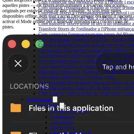
Com connectar una memòria USB a l'iPhone i escolt
aquelles pistes — els fitxers reals romanen a les seves ubicacions
Com utilitzar l'equalitzador d'àudio al vostre iP
originals per estalviar espai de disc valuable. Si vols tenir pistes
Com pujar fitxers a l'emmagatzematge al núvol i c
disponibles offline, pots usar l’acció Descarregar del menú d’opcions 
Com transferir fitxers del Mac a l'iPhone o iPad a
activar el Mode offline per a llistes de reproducció i col·leccions de
Com transferir fitxers sense fil des d'un ordinado
pistes.
Transferir fitxers de l'ordinador a l'iPhone mitjan
Com connectar l'emmagatzematge intern del Blue
Com descarregar música de YouTube i escoltar músi
Com desconnectar una aplicació de tercers del vo
Com gravar vídeo mentre es reprodueix música a l
Com activar el servidor multimèdia DLNA a Window
Com reproduir música a l'iPhone des de WD My
Com transferir fitxers de música de l'ordinador a 
Reprodueix música de Dropbox al teu iPhone quan e
Com editar etiquetes ID3 a iPhone i Mac
Com reproduir fitxers locals (fitxers d'iTunes) al 
Reprodueix la teva música des de Mac o PC a l'
Com instal·lar l'aplicació des de l'App Store o ac
Guia d'usuari
Evermusic
Biblioteca de música
Configuració
Connexions
Fitxers locals
Llistes de reproducció