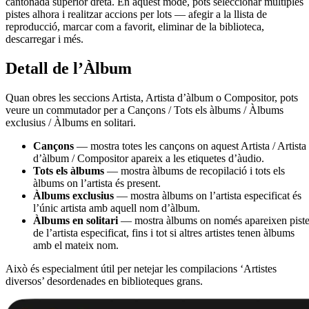
cantonada superior dreta. En aquest mode, pots seleccionar múltiples
pistes alhora i realitzar accions per lots — afegir a la llista de
reproducció, marcar com a favorit, eliminar de la biblioteca,
descarregar i més.
Detall de l’Àlbum
Quan obres les seccions Artista, Artista d’àlbum o Compositor, pots
veure un commutador per a Cançons / Tots els àlbums / Àlbums
exclusius / Àlbums en solitari.
Cançons
— mostra totes les cançons on aquest Artista / Artista
d’àlbum / Compositor apareix a les etiquetes d’àudio.
Tots els àlbums
— mostra àlbums de recopilació i tots els
àlbums on l’artista és present.
Àlbums exclusius
— mostra àlbums on l’artista especificat és
l’únic artista amb aquell nom d’àlbum.
Àlbums en solitari
— mostra àlbums on només apareixen pist
de l’artista especificat, fins i tot si altres artistes tenen àlbums
amb el mateix nom.
Això és especialment útil per netejar les compilacions ‘Artistes
diversos’ desordenades en biblioteques grans.