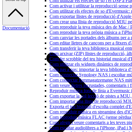
Com utilitzar els efectes de so i el DSP a 
Com activar i utilitzar la reproducció sense
Com utilitzar els efectes de so d'Evermusic: 
Com exportar llistes de reproducció d'Apple
Com crear una llista de reproducció M3U pe
Com reproduir la teva música des de Mac / 
Documentació
Com reproduir la teva pròpia música a l'iP
Com canviar les portades dels àlbums per a pi
Com editar lletres de cançons per a fitxers
Com transferir la teva biblioteca musical ent
Com arxivar (ZIP) llistes de reproducció, àlbu
Com fer scrobble del teu historial musical 
Com utilitzar els widgets dinàmics de repro
Guia pas a pas: importar la teva biblioteca 
Com connectar Synology NAS i escoltar mús
Com connectar l'emmagatzematge NAS mitja
Com veure lletres incrustades, comentaris i 
Reproduir música fora de línia a Evermusic i 
Com exportar la col·lecció de pistes a M3
Com importar una llista de reproducció M3
Exporta el teu historial d'escolta complet d
Com reproduir música en streaming des d'i
Com reproduir música FLAC (sense pèrdua)
Com afegir i veure comentaris a les teves p
Com escoltar audiolibres a l'iPhone, iPad 