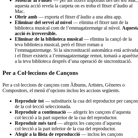
Mostrar al Finder
— per als fitxers importats des del teu Mac,
aquesta acció revela la carpeta on es troba el fitxer d’àudio al
Mac.
Obrir amb
— exporta el fitxer d’àudio a una altra app.
Eliminar del servei al núvol
— elimina el fitxer tant de la
biblioteca musical com de l’emmagatzematge al núvol.
Aquest
acció és irreversible.
Eliminar de la biblioteca musical
— elimina la cançó de la
teva biblioteca musical, però el fitxer roman a
l’emmagatzematge. Si la sincronització automàtica está activad
i el fitxer existeix a l’emmagatzematge remot, tornarà a aparèixe
a la teva biblioteca després d’una operació de sincronització.
Per a Col·leccions de Cançons
Per a col·leccions de cançons com Àlbums, Artistes, Gèneres o
Compositors, el menú d’opcions inclou les accions següents.
Reproduir tot
— substitueix la cua del reproductor per cançon
de la col·lecció seleccionada.
Reproduir a continuació
— afegeix les cançons d’aquesta
col·lecció a la part superior de la cua del reproductor.
Reproduir més tard
— afegeix les cançons d’aquesta
col·lecció a la part inferior de la cua del reproductor.
Afegir a la llista de reproducció
— inclou les cançons