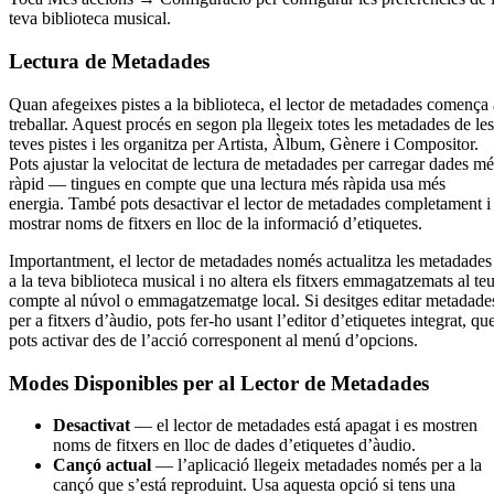
teva biblioteca musical.
Lectura de Metadades
Quan afegeixes pistes a la biblioteca, el lector de metadades comença 
treballar. Aquest procés en segon pla llegeix totes les metadades de les
teves pistes i les organitza per Artista, Àlbum, Gènere i Compositor.
Pots ajustar la velocitat de lectura de metadades per carregar dades mé
ràpid — tingues en compte que una lectura més ràpida usa més
energia. També pots desactivar el lector de metadades completament i
mostrar noms de fitxers en lloc de la informació d’etiquetes.
Importantment, el lector de metadades només actualitza les metadades
a la teva biblioteca musical i no altera els fitxers emmagatzemats al te
compte al núvol o emmagatzematge local. Si desitges editar metadade
per a fitxers d’àudio, pots fer-ho usant l’editor d’etiquetes integrat, qu
pots activar des de l’acció corresponent al menú d’opcions.
Modes Disponibles per al Lector de Metadades
Desactivat
— el lector de metadades está apagat i es mostren
noms de fitxers en lloc de dades d’etiquetes d’àudio.
Cançó actual
— l’aplicació llegeix metadades només per a la
cançó que s’está reproduint. Usa aquesta opció si tens una