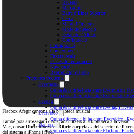
Recents
Marcadors
Barra d’Eines Superior
Cerca
Menú d’Opcions
Mode de Selecció
Detall de l’Àlbum
Configuració
Configuració
Connexions
Fitxers locals
Llistes de reproducció
Navegació
Reproductor d'àudio
Preguntes freqüents
Evermusic
Quina és la diferència entre Evermusic i Fl
Quina és la diferència entre Evermusic i E
Evertag
Quina és la diferència entre Evertag i Ever
Flacbox Afegir cançons a la biblioteca musical
Evervideo
Quina diferència hi ha entre Evervideo i E
També pots arrossegar i deixar anar fitxers a la biblioteca a la versió
Flacbox
Mac, o usar
Obrir fitxers…
/
Obrir carpeta…
del selector de fitxers
Quina és la diferència entre Flacbox i Flac
del sistema a iPhone i iPad.