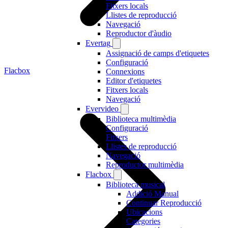
Fitxers locals
Llistes de reproducció
Navegació
Reproductor d'àudio
Evertag
Assignació de camps d'etiquetes
Configuració
Flacbox
Connexions
Editor d'etiquetes
Fitxers locals
Navegació
Evervideo
Biblioteca multimèdia
Configuració
Fitxers
Llistes de reproducció
Navegació
Reproductor multimèdia
Flacbox
Biblioteca musical
Addició Manual
Continuar Reproducció
Ubicacions
Categories