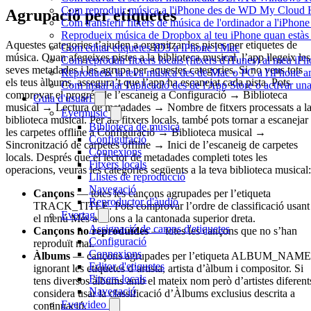
Com reproduir música a l'iPhone des de WD My Cloud
Agrupació per etiquetes
Com transferir fitxers de música de l'ordinador a l'iPho
Reprodueix música de Dropbox al teu iPhone quan estàs f
Aquestes categories t’ajuden a organitzar les pistes per etiquetes de
Com editar etiquetes ID3 a iPhone i Mac
música. Quan afegeixes pistes a la biblioteca musical, l’app llegeix les
Com reproduir fitxers locals (fitxers d'iTunes) al meu iP
seves metadades i les agrupa per aquestes categories. Si no veus tots
Reprodueix la teva música des de Mac o PC a l'iPhone
els teus àlbums, assegura’t que l’app ha escanejat cada pista. Pots
Com instal·lar l'aplicació des de l'App Store o activar 
comprovar el progrés de l’escaneig a Configuració → Biblioteca
Guia d'usuari
musical → Lectura de metadades → Nombre de fitxers processats a l
Evermusic
biblioteca musical. Per als fitxers locals, també pots tornar a escanejar
Biblioteca de música
les carpetes offline a Configuració → Biblioteca musical →
Configuració
Sincronització de carpetes offline → Inici de l’escaneig de carpetes
Connexions
locals. Després que el lector de metadades completi totes les
Fitxers locals
operacions, veuràs les categories següents a la teva biblioteca musical:
Llistes de reproducció
Navegació
Cançons
— totes les cançons agrupades per l’etiqueta
Reproductor d'àudio
TRACK_TITLE. Pots comprovar l’ordre de classificació usant
Evertag
el menú Més accions a la cantonada superior dreta.
Assignació de camps d'etiquetes
Cançons no reproduïdes
— totes les cançons que no s’han
Configuració
reproduït mai.
Connexions
Àlbums
— cançons agrupades per l’etiqueta ALBUM_NAME
Editor d'etiquetes
ignorant les etiquetes d’artista, artista d’àlbum i compositor. Si
Fitxers locals
tens diversos àlbums amb el mateix nom però d’artistes diferent
Navegació
considera usar la classificació d’Àlbums exclusius descrita a
Evervideo
continuació.