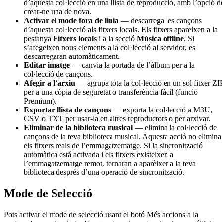
d’aquesta col·lecció en una llista de reproducció, amb l’opció d
crear-ne una de nova.
Activar el mode fora de línia
— descarrega les cançons
d’aquesta col·lecció als fitxers locals. Els fitxers apareixen a la
pestanya
Fitxers locals
i a la secció
Música offline
. Si
s’afegeixen nous elements a la col·lecció al servidor, es
descarregaran automàticament.
Editar imatge
— canvia la portada de l’àlbum per a la
col·lecció de cançons.
Afegir a l’arxiu
— agrupa tota la col·lecció en un sol fitxer ZI
per a una còpia de seguretat o transferència fàcil (funció
Premium).
Exportar llista de cançons
— exporta la col·lecció a M3U,
CSV o TXT per usar-la en altres reproductors o per arxivar.
Eliminar de la biblioteca musical
— elimina la col·lecció de
cançons de la teva biblioteca musical. Aquesta acció no elimina
els fitxers reals de l’emmagatzematge. Si la sincronització
automàtica está activada i els fitxers existeixen a
l’emmagatzematge remot, tornaran a aparèixer a la teva
biblioteca després d’una operació de sincronització.
Mode de Selecció
Pots activar el mode de selecció usant el botó Més accions a la