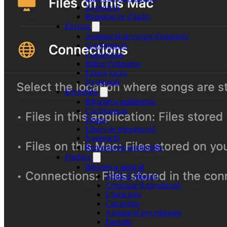
Navegació
Reproductor d'àudio
Evertag
Assignació de camps d'etiquetes
Configuració
Connexions
Editor d'etiquetes
Fitxers locals
Navegació
Evervideo
Biblioteca multimèdia
Configuració
Fitxers
Llistes de reproducció
Navegació
Reproductor multimèdia
Flacbox
Biblioteca musical
Addició Manual
Continuar Reproducció
Ubicacions
Categories
Agrupació per etiquetes
Favorits