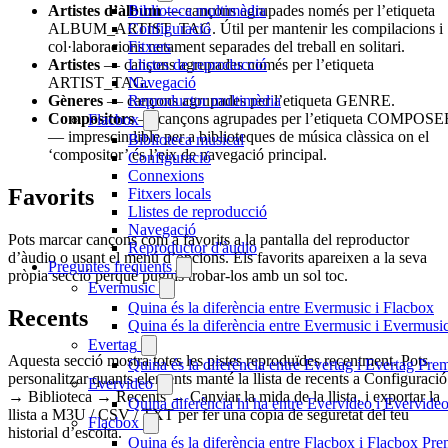
Biblioteca multimèdia
Artistes d’àlbum
— cançons agrupades només per l’etiqueta
Configuració
ALBUM_ARTIST_TAG. Útil per mantenir les compilacions i
Fitxers
col·laboracions netament separades del treball en solitari.
Llistes de reproducció
Artistes
— cançons agrupades només per l’etiqueta
Navegació
ARTIST_TAG.
Reproductor multimèdia
Gèneres
— cançons agrupades per l’etiqueta GENRE.
Compositors
— cançons agrupades per l’etiqueta COMPOSE
Flacbox
— imprescindible per a biblioteques de música clàssica on el
Biblioteca musical
‘compositor’ és l’eix de navegació principal.
Configuració
Connexions
Favorits
Fitxers locals
Llistes de reproducció
Navegació
Pots marcar cançons com a favorits a la pantalla del reproductor
Reproductor d'àudio
d’àudio o usant el menú d’opcions. Els favorits apareixen a la seva
Preguntes freqüents
pròpia secció perquè puguis trobar-los amb un sol toc.
Evermusic
Quina és la diferència entre Evermusic i Flacbox
Recents
Quina és la diferència entre Evermusic i Evermus
Evertag
Aquesta secció mostra totes les pistes reproduïdes recentment. Pots
Quina és la diferència entre Evertag i Evertag Pr
personalitzar quants elements manté la llista de recents a Configuració
Evervideo
→ Biblioteca → Recents → Canviar la mida de la llista, i exportar la
Quina diferència hi ha entre Evervideo i Evervid
llista a M3U / CSV / TXT per fer una còpia de seguretat del teu
Flacbox
historial d’escolta.
Quina és la diferència entre Flacbox i Flacbox Pr