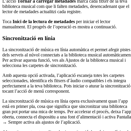
L’acció
Tornar a carregar metadades
marca cada fitxer de la teva
biblioteca musical com que li falten metadades, desencadenant que el
lector de metadades actualitzi cada registre.
Toca
Inici de la lectura de metadades
per iniciar el lector
manualment. El progrés de l’operació es mostra a continuació.
Sincronització en línia
La sincronització de música en línia automàtica et permet afegir pistes
dels serveis al núvol connectats a la biblioteca musical automàticamen
Per activar aquesta funció, ves als Ajustos de la biblioteca musical i
selecciona les carpetes de sincronització.
Amb aquesta opció activada, l’aplicació escaneja totes les carpetes
seleccionades, identifica els fitxers d’àudio compatibles i els integra
perfectament a la teva biblioteca. Pots iniciar o aturar la sincronització
tocant l’acció de menú corresponent.
La sincronització de música en línia opera exclusivament quan l’app
está en primer pla, cosa que significa que sincronitzar una biblioteca
gran pot portar una mica de temps. Per accelerar el procés, deixa l’ap
oberta, connecta el dispositiu a una font d’alimentació i activa Pantall
→ Sempre activa als ajustos de l’aplicació.