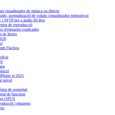
n visualitzador de música en directe
udio, normalització de volum i equalitzador redissenyat
ic i SFTP per a àudio Hi-Res
gestos de reproducció
or d'etiquetes explicades
 de lletres
2026
AI
amb Flacbox
d
rfície
OS
 món
olució
 iPhone el 2025
al núvol
còpia de seguretat
eral de funcions
uport OPUS
oducció i etiquetes
sic