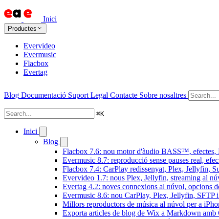
Inici
Productes
Evervideo
Evermusic
Flacbox
Evertag
Blog
Documentació
Suport
Legal
Contacte
Sobre nosaltres
⌘
K
Inici
Blog
Flacbox 7.6: nou motor d'àudio BASS™, efectes, D
Evermusic 8.7: reproducció sense pauses real, efec
Flacbox 7.4: CarPlay redissenyat, Plex, Jellyfin, 
Evervideo 1.7: nous Plex, Jellyfin, streaming al nú
Evertag 4.2: noves connexions al núvol, opcions de 
Evermusic 8.6: nou CarPlay, Plex, Jellyfin, SFTP i 
Millors reproductors de música al núvol per a iPho
Exporta articles de blog de Wix a Markdown am