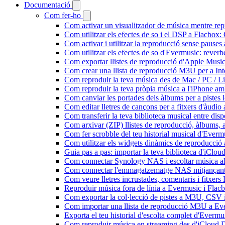
Documentació
Com fer-ho
Com activar un visualitzador de música mentre repr
Com utilitzar els efectes de so i el DSP a Flacbo
Com activar i utilitzar la reproducció sense pause
Com utilitzar els efectes de so d'Evermusic: reverb
Com exportar llistes de reproducció d'Apple Music
Com crear una llista de reproducció M3U per a In
Com reproduir la teva música des de Mac / PC / L
Com reproduir la teva pròpia música a l'iPhone a
Com canviar les portades dels àlbums per a pistes lo
Com editar lletres de cançons per a fitxers d'àud
Com transferir la teva biblioteca musical entre dis
Com arxivar (ZIP) llistes de reproducció, àlbums, ar
Com fer scrobble del teu historial musical d'Everm
Com utilitzar els widgets dinàmics de reproducció 
Guia pas a pas: importar la teva biblioteca d'iClo
Com connectar Synology NAS i escoltar música a
Com connectar l'emmagatzematge NAS mitjançant 
Com veure lletres incrustades, comentaris i fitxer
Reproduir música fora de línia a Evermusic i Flacbo
Com exportar la col·lecció de pistes a M3U, CSV
Com importar una llista de reproducció M3U a Ev
Exporta el teu historial d'escolta complet d'Evermu
Com reproduir música en streaming des d'iCloud 