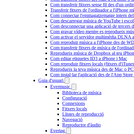
Com transferir fitxers sense fil des d'un or
Transferir fitxers de l'ordinador a l'iPhone 
Com connectar l'emmagatzematge intern de
Com descarregar música de YouTube i escolta
Com desconnectar una aplicació de tercers 
Com gravar vídeo mentre es reprodueix músi
Com activar el servidor multimèdia DLNA a 
Com reproduir música a l'iPhone des de 
Com transferir fitxers de música de l'ordin
Reprodueix música de Dropbox al teu iPhone 
Com editar etiquetes ID3 a iPhone i Mac
Com reproduir fitxers locals (fitxers d'iTun
Reprodueix la teva música des de Mac o P
Com instal·lar l'aplicació des de l'App Stor
Guia d'usuari
Evermusic
Biblioteca de música
Configuració
Connexions
Fitxers locals
Llistes de reproducció
Navegació
Reproductor d'àudio
Evertag