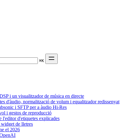
⌘
K
SP i un visualitzador de música en directe
tes d'àudio, normalització de volum i equalitzador redissenyat
Subsonic i SFTP per a àudio Hi-Res
vol i gestos de reproducció
l'editor d'etiquetes explicades
widget de lletres
ne el 2026
b OpenAI