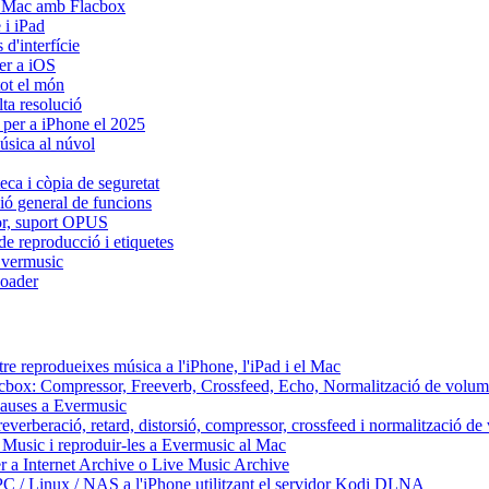
i Mac amb Flacbox
 i iPad
d'interfície
er a iOS
tot el món
lta resolució
 per a iPhone el 2025
úsica al núvol
eca i còpia de seguretat
sió general de funcions
dor, suport OPUS
de reproducció i etiquetes
Evermusic
oader
re reprodueixes música a l'iPhone, l'iPad i el Mac
Flacbox: Compressor, Freeverb, Crossfeed, Echo, Normalització de volum
 pauses a Evermusic
reverberació, retard, distorsió, compressor, crossfeed i normalització d
 Music i reproduir-les a Evermusic al Mac
r a Internet Archive o Live Music Archive
PC / Linux / NAS a l'iPhone utilitzant el servidor Kodi DLNA