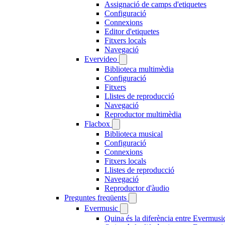
Assignació de camps d'etiquetes
Configuració
Connexions
Editor d'etiquetes
Fitxers locals
Navegació
Evervideo
Biblioteca multimèdia
Configuració
Fitxers
Llistes de reproducció
Navegació
Reproductor multimèdia
Flacbox
Biblioteca musical
Configuració
Connexions
Fitxers locals
Llistes de reproducció
Navegació
Reproductor d'àudio
Preguntes freqüents
Evermusic
Quina és la diferència entre Evermusi