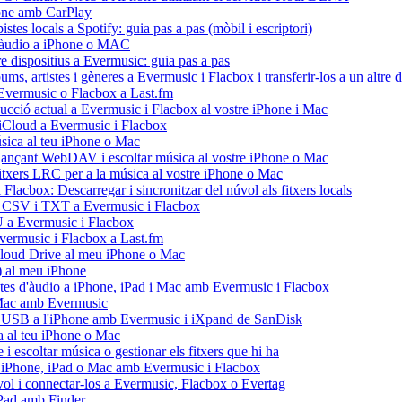
hone amb CarPlay
stes locals a Spotify: guia pas a pas (mòbil i escriptori)
 d'àudio a iPhone o MAC
re dispositius a Evermusic: guia pas a pas
ms, artistes i gèneres a Evermusic i Flacbox i transferir-los a un altre d
d'Evermusic o Flacbox a Last.fm
ducció actual a Evermusic i Flacbox al vostre iPhone i Mac
d'iCloud a Evermusic i Flacbox
ica al teu iPhone o Mac
nçant WebDAV i escoltar música al vostre iPhone o Mac
fitxers LRC per a la música al vostre iPhone o Mac
Flacbox: Descarregar i sincronitzar del núvol als fitxers locals
U, CSV i TXT a Evermusic i Flacbox
U a Evermusic i Flacbox
'Evermusic i Flacbox a Last.fm
Cloud Drive al meu iPhone o Mac
 al meu iPhone
istes d'àudio a iPhone, iPad i Mac amb Evermusic i Flacbox
i Mac amb Evermusic
sh USB a l'iPhone amb Evermusic i iXpand de SanDisk
 al teu iPhone o Mac
escoltar música o gestionar els fitxers que hi ha
tre iPhone, iPad o Mac amb Evermusic i Flacbox
ol i connectar-los a Evermusic, Flacbox o Evertag
iPad amb Finder