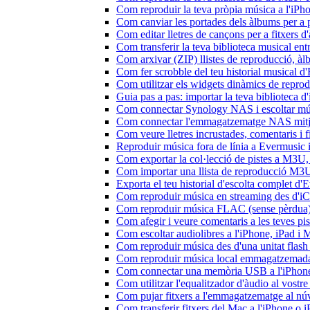
Com reproduir la teva pròpia música a l'iP
Com canviar les portades dels àlbums per a pi
Com editar lletres de cançons per a fitxers
Com transferir la teva biblioteca musical ent
Com arxivar (ZIP) llistes de reproducció, àlbu
Com fer scrobble del teu historial musical 
Com utilitzar els widgets dinàmics de repro
Guia pas a pas: importar la teva biblioteca 
Com connectar Synology NAS i escoltar mús
Com connectar l'emmagatzematge NAS mitja
Com veure lletres incrustades, comentaris i 
Reproduir música fora de línia a Evermusic i 
Com exportar la col·lecció de pistes a M3
Com importar una llista de reproducció M3
Exporta el teu historial d'escolta complet d
Com reproduir música en streaming des d'i
Com reproduir música FLAC (sense pèrdua)
Com afegir i veure comentaris a les teves p
Com escoltar audiolibres a l'iPhone, iPad 
Com reproduir música des d'una unitat fla
Com reproduir música local emmagatzemada
Com connectar una memòria USB a l'iPhone i 
Com utilitzar l'equalitzador d'àudio al vos
Com pujar fitxers a l'emmagatzematge al núv
Com transferir fitxers del Mac a l'iPhone o 