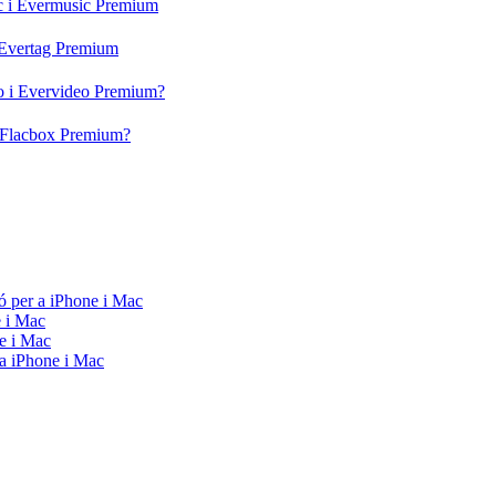
ic i Evermusic Premium
i Evertag Premium
eo i Evervideo Premium?
 i Flacbox Premium?
ó per a iPhone i Mac
e i Mac
e i Mac
 a iPhone i Mac