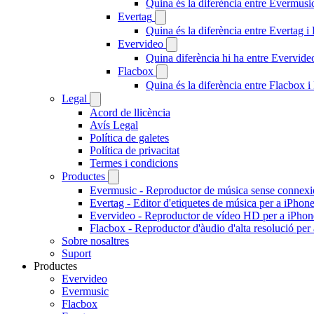
Quina és la diferència entre Evermus
Evertag
Quina és la diferència entre Evertag 
Evervideo
Quina diferència hi ha entre Evervid
Flacbox
Quina és la diferència entre Flacbox
Legal
Acord de llicència
Avís Legal
Política de galetes
Política de privacitat
Termes i condicions
Productes
Evermusic - Reproductor de música sense connexi
Evertag - Editor d'etiquetes de música per a iPhon
Evervideo - Reproductor de vídeo HD per a iPhon
Flacbox - Reproductor d'àudio d'alta resolució per
Sobre nosaltres
Suport
Productes
Evervideo
Evermusic
Flacbox