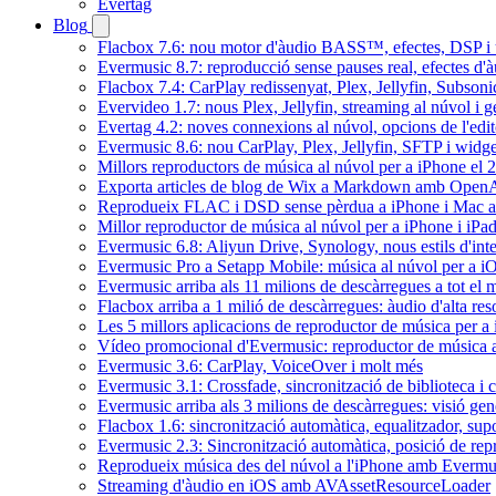
Evertag
Blog
Flacbox 7.6: nou motor d'àudio BASS™, efectes, DSP i u
Evermusic 8.7: reproducció sense pauses real, efectes d'à
Flacbox 7.4: CarPlay redissenyat, Plex, Jellyfin, Subson
Evervideo 1.7: nous Plex, Jellyfin, streaming al núvol i 
Evertag 4.2: noves connexions al núvol, opcions de l'edit
Evermusic 8.6: nou CarPlay, Plex, Jellyfin, SFTP i widget
Millors reproductors de música al núvol per a iPhone el 
Exporta articles de blog de Wix a Markdown amb Open
Reprodueix FLAC i DSD sense pèrdua a iPhone i Mac 
Millor reproductor de música al núvol per a iPhone i iPa
Evermusic 6.8: Aliyun Drive, Synology, nous estils d'inte
Evermusic Pro a Setapp Mobile: música al núvol per a i
Evermusic arriba als 11 milions de descàrregues a tot el
Flacbox arriba a 1 milió de descàrregues: àudio d'alta res
Les 5 millors aplicacions de reproductor de música per a
Vídeo promocional d'Evermusic: reproductor de música 
Evermusic 3.6: CarPlay, VoiceOver i molt més
Evermusic 3.1: Crossfade, sincronització de biblioteca i 
Evermusic arriba als 3 milions de descàrregues: visió gen
Flacbox 1.6: sincronització automàtica, equalitzador, s
Evermusic 2.3: Sincronització automàtica, posició de repr
Reprodueix música des del núvol a l'iPhone amb Evermu
Streaming d'àudio en iOS amb AVAssetResourceLoader