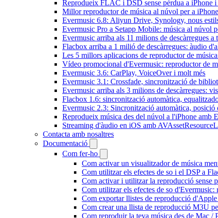
Reprodueix FLAC i DSD sense pèrdua a iPhone 
Millor reproductor de música al núvol per a iPhone
Evermusic 6.8: Aliyun Drive, Synology, nous estils 
Evermusic Pro a Setapp Mobile: música al núvol p
Evermusic arriba als 11 milions de descàrregues a 
Flacbox arriba a 1 milió de descàrregues: àudio d'a
Les 5 millors aplicacions de reproductor de música
Vídeo promocional d'Evermusic: reproductor de m
Evermusic 3.6: CarPlay, VoiceOver i molt més
Evermusic 3.1: Crossfade, sincronització de bibliot
Evermusic arriba als 3 milions de descàrregues: vi
Flacbox 1.6: sincronització automàtica, equalitza
Evermusic 2.3: Sincronització automàtica, posició 
Reprodueix música des del núvol a l'iPhone amb 
Streaming d'àudio en iOS amb AVAssetResourceL
Contacta amb nosaltres
Documentació
Com fer-ho
Com activar un visualitzador de música ment
Com utilitzar els efectes de so i el DSP a 
Com activar i utilitzar la reproducció sense
Com utilitzar els efectes de so d'Evermusic: 
Com exportar llistes de reproducció d'Apple
Com crear una llista de reproducció M3U pe
Com reproduir la teva música des de Mac / 