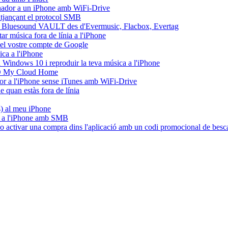
dinador a un iPhone amb WiFi-Drive
mitjançant el protocol SMB
l Bluesound VAULT des d'Evermusic, Flacbox, Evertag
r música fora de línia a l'iPhone
del vostre compte de Google
ca a l'iPhone
Windows 10 i reproduir la teva música a l'iPhone
WD My Cloud Home
ador a l'iPhone sense iTunes amb WiFi-Drive
quan estàs fora de línia
es) al meu iPhone
C a l'iPhone amb SMB
e o activar una compra dins l'aplicació amb un codi promocional de besc