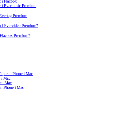
c i Flacbox
ic i Evermusic Premium
i Evertag Premium
eo i Evervideo Premium?
 i Flacbox Premium?
ó per a iPhone i Mac
e i Mac
e i Mac
 a iPhone i Mac