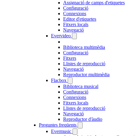
Assignació de camps d'etiquetes
Configuració
Connexions
Editor d'etiquetes
Fitxers locals
Navegació
Evervideo
Biblioteca multimèdia
Configuració
Fitxers
Llistes de reproducció
Navegació
Reproductor multimèdia
Flacbox
Biblioteca musical
Configuració
Connexions
Fitxers locals
Llistes de reproducció
Navegació
Reproductor d'àudio
Preguntes freqüents
Evermusic