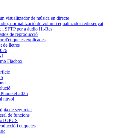
n visualitzador de música en directe
udio, normalització de volum i equalitzador redissenyat
ic i SFTP per a àudio Hi-Res
gestos de reproducció
or d'etiquetes explicades
 de lletres
2026
AI
amb Flacbox
d
rfície
OS
 món
olució
 iPhone el 2025
al núvol
còpia de seguretat
eral de funcions
uport OPUS
oducció i etiquetes
sic