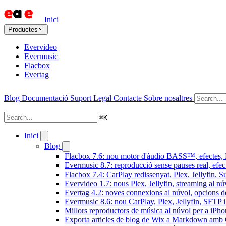
Inici
Productes
Evervideo
Evermusic
Flacbox
Evertag
Blog
Documentació
Suport
Legal
Contacte
Sobre nosaltres
⌘
K
Inici
Blog
Flacbox 7.6: nou motor d'àudio BASS™, efectes, D
Evermusic 8.7: reproducció sense pauses real, efec
Flacbox 7.4: CarPlay redissenyat, Plex, Jellyfin, 
Evervideo 1.7: nous Plex, Jellyfin, streaming al nú
Evertag 4.2: noves connexions al núvol, opcions de 
Evermusic 8.6: nou CarPlay, Plex, Jellyfin, SFTP i 
Millors reproductors de música al núvol per a iPho
Exporta articles de blog de Wix a Markdown am