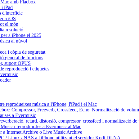
i Mac amb Flacbox
 i iPad
d'interfície
er a iOS
tot el món
lta resolució
 per a iPhone el 2025
úsica al núvol
eca i còpia de seguretat
sió general de funcions
dor, suport OPUS
de reproducció i etiquetes
Evermusic
oader
re reprodueixes música a l'iPhone, l'iPad i el Mac
Flacbox: Compressor, Freeverb, Crossfeed, Echo, Normalització de volum
 pauses a Evermusic
reverberació, retard, distorsió, compressor, crossfeed i normalització d
 Music i reproduir-les a Evermusic al Mac
r a Internet Archive o Live Music Archive
PC / Linux / NAS a l'iPhone utilitzant el servidor Kodi DLNA