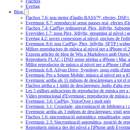
Flacbox
Evertag
Blog
Flacbox 7.6: nou motor d'àudio BASS™, efectes, DSP i u
Evermusic 8.7: reproducció sense pauses real, efectes d'à
Flacbox 7.4: CarPlay redissenyat, Plex, Jellyfin, Subson
Evervideo 1.7: nous Plex, Jellyfin, streaming al núvol i 
Evertag 4.2: noves connexions al núvol, opcions de l'edit
Evermusic 8.6: nou CarPlay, Plex, Jellyfin, SFTP i widget
Millors reproductors de música al núvol per a iPhone el 
Exporta articles de blog de Wix a Markdown amb Open
Reprodueix FLAC i DSD sense pèrdua a iPhone i Mac 
Millor reproductor de música al núvol per a iPhone i iPa
Evermusic 6.8: Aliyun Drive, Synology, nous estils d'inte
Evermusic Pro a Setapp Mobile: música al núvol per a i
Evermusic arriba als 11 milions de descàrregues a tot el
Flacbox arriba a 1 milió de descàrregues: àudio d'alta res
Les 5 millors aplicacions de reproductor de música per a
Vídeo promocional d'Evermusic: reproductor de música 
Evermusic 3.6: CarPlay, VoiceOver i molt més
Evermusic 3.1: Crossfade, sincronització de biblioteca i 
Evermusic arriba als 3 milions de descàrregues: visió gen
Flacbox 1.6: sincronització automàtica, equalitzador, s
Evermusic 2.3: Sincronització automàtica, posició de repr
Reprodueix música des del núvol a l'iPhone amb Evermu