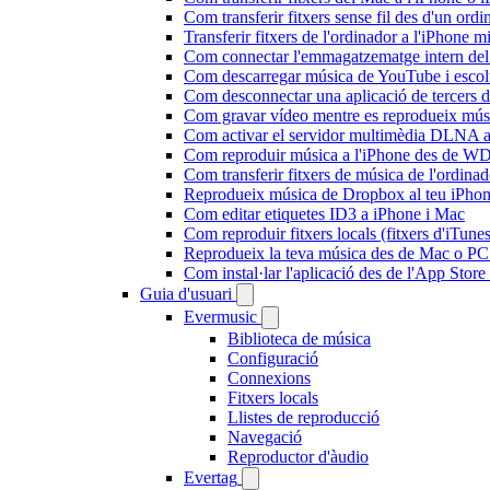
Com transferir fitxers sense fil des d'un or
Transferir fitxers de l'ordinador a l'iPhone 
Com connectar l'emmagatzematge intern de
Com descarregar música de YouTube i escolta
Com desconnectar una aplicació de tercers 
Com gravar vídeo mentre es reprodueix músi
Com activar el servidor multimèdia DLNA a 
Com reproduir música a l'iPhone des de 
Com transferir fitxers de música de l'ordin
Reprodueix música de Dropbox al teu iPhone 
Com editar etiquetes ID3 a iPhone i Mac
Com reproduir fitxers locals (fitxers d'iTun
Reprodueix la teva música des de Mac o P
Com instal·lar l'aplicació des de l'App Stor
Guia d'usuari
Evermusic
Biblioteca de música
Configuració
Connexions
Fitxers locals
Llistes de reproducció
Navegació
Reproductor d'àudio
Evertag