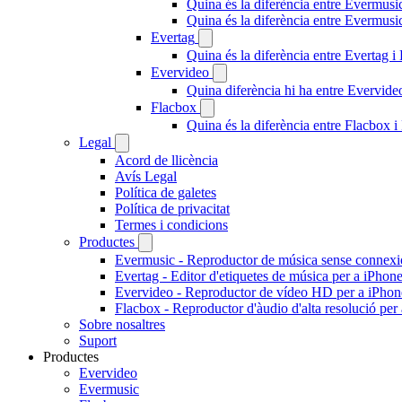
Quina és la diferència entre Evermusi
Quina és la diferència entre Evermus
Evertag
Quina és la diferència entre Evertag 
Evervideo
Quina diferència hi ha entre Evervid
Flacbox
Quina és la diferència entre Flacbox
Legal
Acord de llicència
Avís Legal
Política de galetes
Política de privacitat
Termes i condicions
Productes
Evermusic - Reproductor de música sense connexi
Evertag - Editor d'etiquetes de música per a iPhon
Evervideo - Reproductor de vídeo HD per a iPhon
Flacbox - Reproductor d'àudio d'alta resolució per
Sobre nosaltres
Suport
Productes
Evervideo
Evermusic