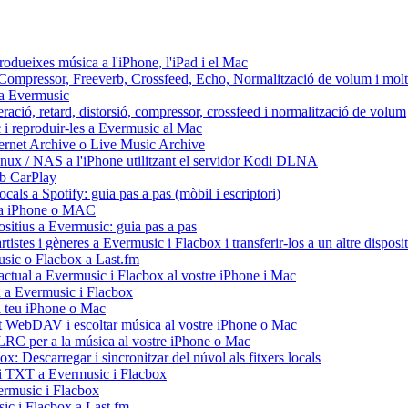
odueixes música a l'iPhone, l'iPad i el Mac
x: Compressor, Freeverb, Crossfeed, Echo, Normalització de volum i mol
s a Evermusic
eració, retard, distorsió, compressor, crossfeed i normalització de volum
 i reproduir-les a Evermusic al Mac
ternet Archive o Live Music Archive
inux / NAS a l'iPhone utilitzant el servidor Kodi DLNA
mb CarPlay
cals a Spotify: guia pas a pas (mòbil i escriptori)
io a iPhone o MAC
positius a Evermusic: guia pas a pas
tistes i gèneres a Evermusic i Flacbox i transferir-los a un altre disposit
usic o Flacbox a Last.fm
actual a Evermusic i Flacbox al vostre iPhone i Mac
ud a Evermusic i Flacbox
l teu iPhone o Mac
WebDAV i escoltar música al vostre iPhone o Mac
s LRC per a la música al vostre iPhone o Mac
x: Descarregar i sincronitzar del núvol als fitxers locals
 i TXT a Evermusic i Flacbox
ermusic i Flacbox
sic i Flacbox a Last.fm