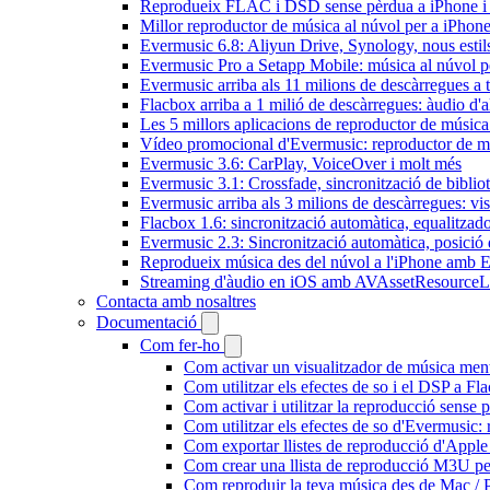
Reprodueix FLAC i DSD sense pèrdua a iPhone 
Millor reproductor de música al núvol per a iPhone
Evermusic 6.8: Aliyun Drive, Synology, nous estils 
Evermusic Pro a Setapp Mobile: música al núvol p
Evermusic arriba als 11 milions de descàrregues a 
Flacbox arriba a 1 milió de descàrregues: àudio d'a
Les 5 millors aplicacions de reproductor de música
Vídeo promocional d'Evermusic: reproductor de m
Evermusic 3.6: CarPlay, VoiceOver i molt més
Evermusic 3.1: Crossfade, sincronització de bibliot
Evermusic arriba als 3 milions de descàrregues: vi
Flacbox 1.6: sincronització automàtica, equalitza
Evermusic 2.3: Sincronització automàtica, posició 
Reprodueix música des del núvol a l'iPhone amb 
Streaming d'àudio en iOS amb AVAssetResourceL
Contacta amb nosaltres
Documentació
Com fer-ho
Com activar un visualitzador de música ment
Com utilitzar els efectes de so i el DSP a 
Com activar i utilitzar la reproducció sense
Com utilitzar els efectes de so d'Evermusic: 
Com exportar llistes de reproducció d'Apple
Com crear una llista de reproducció M3U pe
Com reproduir la teva música des de Mac / 