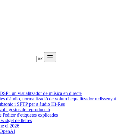
⌘
K
SP i un visualitzador de música en directe
tes d'àudio, normalització de volum i equalitzador redissenyat
Subsonic i SFTP per a àudio Hi-Res
vol i gestos de reproducció
l'editor d'etiquetes explicades
widget de lletres
ne el 2026
b OpenAI