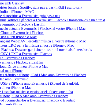
hone amb CarPlay
stes locals a Spotify: guia pas a pas (mòbil i escriptori)
 d'àudio a iPhone o MAC
re dispositius a Evermusic: guia pas a pas
ms, artistes i gèneres a Evermusic i Flacbox i transferir-los a un altre d
d'Evermusic o Flacbox a Last.fm
ducció actual a Evermusic i Flacbox al vostre iPhone i Mac
d'iCloud a Evermusic i Flacbox
ica al teu iPhone o Mac
nçant WebDAV i escoltar música al vostre iPhone o Mac
fitxers LRC per a la música al vostre iPhone o Mac
Flacbox: Descarregar i sincronitzar del núvol als fitxers locals
U, CSV i TXT a Evermusic i Flacbox
U a Evermusic i Flacbox
'Evermusic i Flacbox a Last.fm
Cloud Drive al meu iPhone o Mac
 al meu iPhone
istes d'àudio a iPhone, iPad i Mac amb Evermusic i Flacbox
i Mac amb Evermusic
sh USB a l'iPhone amb Evermusic i iXpand de SanDisk
 al teu iPhone o Mac
escoltar música o gestionar els fitxers que hi ha
tre iPhone, iPad o Mac amb Evermusic i Flacbox
ol i connectar-los a Evermusic, Flacbox o Evertag
iPad amb Finder