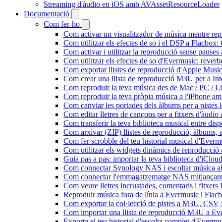
Streaming d'àudio en iOS amb AVAssetResourceLoader
Documentació
Com fer-ho
Com activar un visualitzador de música mentre repr
Com utilitzar els efectes de so i el DSP a Flacbo
Com activar i utilitzar la reproducció sense pause
Com utilitzar els efectes de so d'Evermusic: reverb
Com exportar llistes de reproducció d'Apple Music
Com crear una llista de reproducció M3U per a In
Com reproduir la teva música des de Mac / PC / L
Com reproduir la teva pròpia música a l'iPhone a
Com canviar les portades dels àlbums per a pistes lo
Com editar lletres de cançons per a fitxers d'àud
Com transferir la teva biblioteca musical entre dis
Com arxivar (ZIP) llistes de reproducció, àlbums, ar
Com fer scrobble del teu historial musical d'Everm
Com utilitzar els widgets dinàmics de reproducció 
Guia pas a pas: importar la teva biblioteca d'iClo
Com connectar Synology NAS i escoltar música a
Com connectar l'emmagatzematge NAS mitjançant 
Com veure lletres incrustades, comentaris i fitxer
Reproduir música fora de línia a Evermusic i Flacbo
Com exportar la col·lecció de pistes a M3U, CSV
Com importar una llista de reproducció M3U a Ev
Exporta el teu historial d'escolta complet d'Evermu