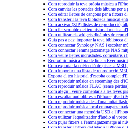
Com reproduir la teva pròpia música a l'iP
Com canviar les portades dels àlbums per a pi
Com editar lletres de cançons per a fitxers
Com transferir la teva biblioteca musical ent
Com arxivar (ZIP) llistes de reproducció, àlbu
Com fer scrobble del teu historial musical 
Com utilitzar els widgets dinàmics de repro
Guia pas a pas: importar la teva biblioteca 
Com connectar Synology NAS i escoltar mús
Com connectar l'emmagatzematge NAS mitja
Com veure lletres incrustades, comentaris i 
Reproduir música fora de línia a Evermusic i 
Com exportar la col·lecció de pistes a M3
Com importar una llista de reproducció M3
Exporta el teu historial d'escolta complet d
Com reproduir música en streaming des d'i
Com reproduir música FLAC (sense pèrdua)
Com afegir i veure comentaris a les teves p
Com escoltar audiolibres a l'iPhone, iPad 
Com reproduir música des d'una unitat fla
Com reproduir música local emmagatzemada
Com connectar una memòria USB a l'iPhone i 
Com utilitzar l'equalitzador d'àudio al vos
Com pujar fitxers a l'emmagatzematge al núv
Com transferir fitxers del Mac a l'iPhone o 