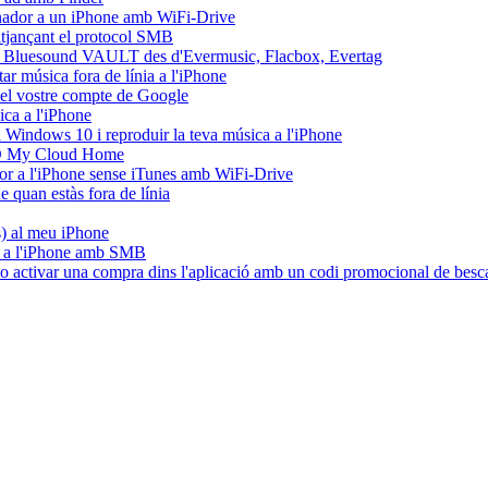
dinador a un iPhone amb WiFi-Drive
mitjançant el protocol SMB
l Bluesound VAULT des d'Evermusic, Flacbox, Evertag
r música fora de línia a l'iPhone
del vostre compte de Google
ca a l'iPhone
Windows 10 i reproduir la teva música a l'iPhone
WD My Cloud Home
ador a l'iPhone sense iTunes amb WiFi-Drive
quan estàs fora de línia
es) al meu iPhone
C a l'iPhone amb SMB
e o activar una compra dins l'aplicació amb un codi promocional de besc