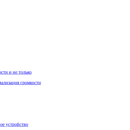
ости и не только
рмализация громкости
гое устройство