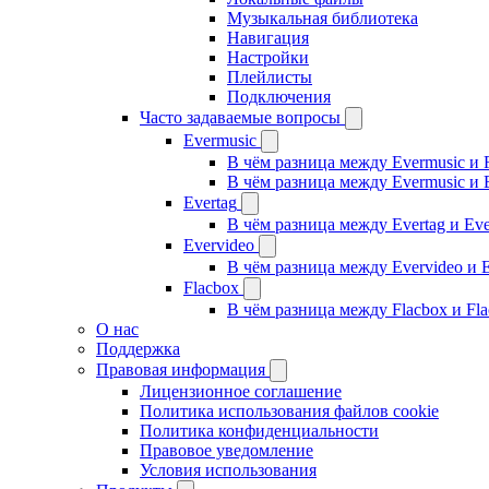
Музыкальная библиотека
Навигация
Настройки
Плейлисты
Подключения
Часто задаваемые вопросы
Evermusic
В чём разница между Evermusic и 
В чём разница между Evermusic и 
Evertag
В чём разница между Evertag и Eve
Evervideo
В чём разница между Evervideo и 
Flacbox
В чём разница между Flacbox и Fl
О нас
Поддержка
Правовая информация
Лицензионное соглашение
Политика использования файлов cookie
Политика конфиденциальности
Правовое уведомление
Условия использования