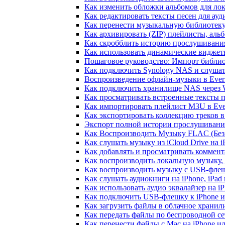
Как изменить обложки альбомов для лок
Как редактировать тексты песен для ау
Как перенести музыкальную библиотеку
Как архивировать (ZIP) плейлисты, альб
Как скробблить историю прослушивания 
Как использовать динамические виджеты
Пошаговое руководство: Импорт библиот
Как подключить Synology NAS и слушат
Воспроизведение офлайн-музыки в Everm
Как подключить хранилище NAS через 
Как просматривать встроенные тексты 
Как импортировать плейлист M3U в Ever
Как экспортировать коллекцию треков в
Экспорт полной истории прослушивания 
Как Воспроизводить Музыку FLAC (Без 
Как слушать музыку из iCloud Drive на 
Как добавлять и просматривать коммента
Как воспроизводить локальную музыку,
Как воспроизводить музыку с USB-флешк
Как слушать аудиокниги на iPhone, iPad
Как использовать аудио эквалайзер на iP
Как подключить USB-флешку к iPhone и
Как загрузить файлы в облачное хранили
Как передать файлы по беспроводной се
Как перенести файлы с Mac на iPhone ил