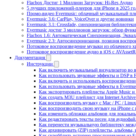
Flacbox Достиг 1 Миллион Загрузок: Hi-Res Аудио
5 лучших приложений-плееров для iPhone в 2025 го
Промо-видео Evermusic: облачный музыкальный пл
Evermusic 3.6: CarPlay, VoiceOver и другие новинки
Evermusic 3.1: Crossfade, синхронизация библиотек
Evermusic достиг 3 миллионов загрузок: обзор фун
Flacbox 1.6: Автоматическая Синхронизация, Эква
Evermusic 2.3: Автосинхронизация, позиция воспро
Потоковое воспроизведение музыки из облачного хр
Потоковое воспроизведение аудио в iOS с AVAssetR
Документация
Инструкции
Как включить музыкальный визуализатор во в
Как использовать звуковые эффекты и DSP в Fl
Как включить и использовать воспроизведение
Как использовать звуковые эффекты в Evermus
Как экспортировать плейлисты Apple Music и 
Как создать M3U плейлист для Internet Archive
Как воспроизводить музыку с Mac / PC / Lin
Как воспроизводить свою музыку на iPhone с
Как изменить обложки альбомов для локальны
Как редактировать тексты песен для аудиофа
Как перенести музыкальную библиотеку между
Как архивировать (ZIP) плейлисты, альбомы, 
Как скробблить историю прослушивания из Eve