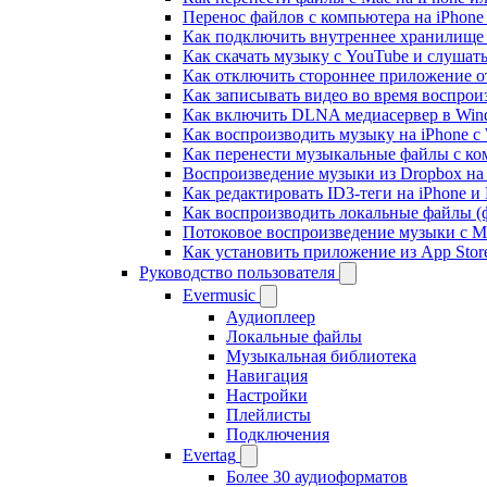
Перенос файлов с компьютера на iPhon
Как подключить внутреннее хранилище B
Как скачать музыку с YouTube и слушат
Как отключить стороннее приложение от
Как записывать видео во время воспрои
Как включить DLNA медиасервер в Wind
Как воспроизводить музыку на iPhone 
Как перенести музыкальные файлы с ком
Воспроизведение музыки из Dropbox на
Как редактировать ID3-теги на iPhone и
Как воспроизводить локальные файлы (ф
Потоковое воспроизведение музыки с M
Как установить приложение из App Sto
Руководство пользователя
Evermusic
Аудиоплеер
Локальные файлы
Музыкальная библиотека
Навигация
Настройки
Плейлисты
Подключения
Evertag
Более 30 аудиоформатов