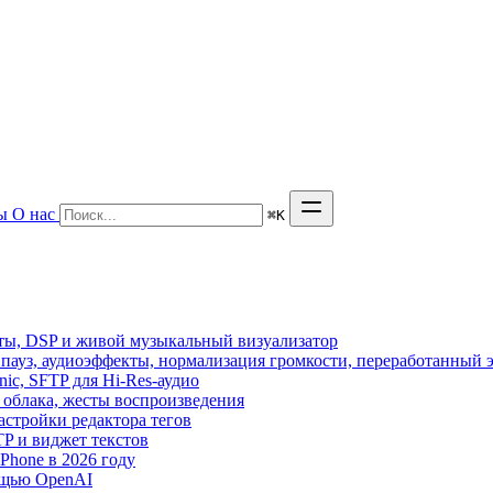
ы
О нас
⌘
K
кты, DSP и живой музыкальный визуализатор
з пауз, аудиоэффекты, нормализация громкости, переработанный 
sonic, SFTP для Hi-Res-аудио
из облака, жесты воспроизведения
астройки редактора тегов
FTP и виджет текстов
hone в 2026 году
ощью OpenAI