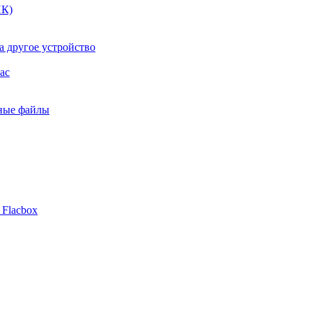
ПК)
а другое устройство
ac
ьные файлы
 Flacbox