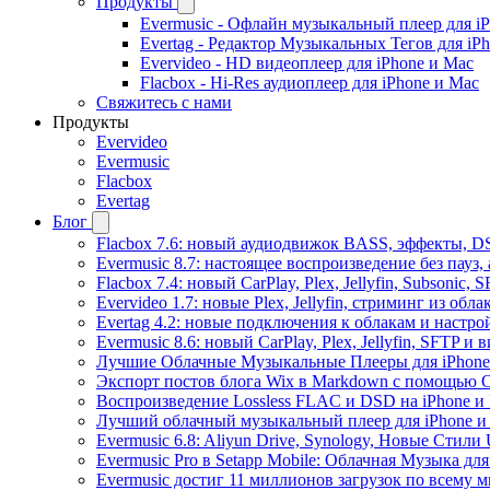
Продукты
Evermusic - Офлайн музыкальный плеер для i
Evertag - Редактор Музыкальных Тегов для iP
Evervideo - HD видеоплеер для iPhone и Mac
Flacbox - Hi-Res аудиоплеер для iPhone и Mac
Свяжитесь с нами
Продукты
Evervideo
Evermusic
Flacbox
Evertag
Блог
Flacbox 7.6: новый аудиодвижок BASS, эффекты, D
Evermusic 8.7: настоящее воспроизведение без пауз
Flacbox 7.4: новый CarPlay, Plex, Jellyfin, Subsonic,
Evervideo 1.7: новые Plex, Jellyfin, стриминг из об
Evertag 4.2: новые подключения к облакам и настро
Evermusic 8.6: новый CarPlay, Plex, Jellyfin, SFTP и 
Лучшие Облачные Музыкальные Плееры для iPhone 
Экспорт постов блога Wix в Markdown с помощью 
Воспроизведение Lossless FLAC и DSD на iPhone и 
Лучший облачный музыкальный плеер для iPhone и 
Evermusic 6.8: Aliyun Drive, Synology, Новые Стили 
Evermusic Pro в Setapp Mobile: Облачная Музыка для
Evermusic достиг 11 миллионов загрузок по всему 