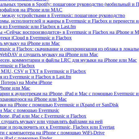
альных треков в Spotify: пошаговое руководство (мобильный и 
диофайлов на iPhone или MAC
 между устройствами в Evermusic: пошаговое руководство
омы, исполнителей и жанры в Evermusic и Flacbox и перенести н
из Evermusic или Flacbox в Last.fm
 «Сейчас воспроизводится» в Evermusic и Flacbox на iPhone и M
еки iCloud в Evermusic и Flacbox
ь музыку на iPhone или Mac
usic и Flacbox: скачивание и синхронизация из облака в локал
WebDAV и слушать музыку на iPhone или Mac
песен, комментарии и файлы LRC для музыки на iPhone или Mac
music и Flacbox
 M3U, CSV и TXT в Evermusic и Flacbox
из Evermusic и Flacbox в Last.fm
Потерь) на Моём iPhone
iPhone или Mac
рии к аудиотрекам на iPhone, iPad и Mac с помощью Evermusic и
 хранящуюся на iPhone или Mac
и на iPhone с помощью Evermusic и iXpand от SanDisk
 и Mac с помощью Evermusic
hone, iPad или Mac с Evermusic и Flacbox
 слушать музыку или управлять файлами на ней
ще и подключить их к Evermusic, Flacbox или Evertag
ти с компьютера на iPhone с помощью WiFi-Drive
и iPad с помощью Finder