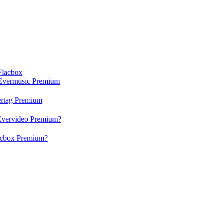
Flacbox
Evermusic Premium
rtag Premium
Evervideo Premium?
acbox Premium?