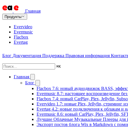
Главная
Продукты
Evervideo
Evermusic
Flacbox
Evertag
Блог
Документация
Поддержка
Правовая информация
Контакт
⌘
K
Главная
Блог
Flacbox 7.6: новый аудиодвижок BASS, эффе
Evermusic 8.7: настоящее воспроизведение бе
Flacbox 7.4: новый CarPlay, Plex, Jellyfin, Sub
Evervideo 1.7: новые Plex, Jellyfin, стриминг 
Evertag 4.2: новые подключения к облакам и н
Evermusic 8.6: новый CarPlay, Plex, Jellyfin, S
Лучшие Облачные Музыкальные Плееры для iP
Экспорт постов блога Wix в Markdown с пом