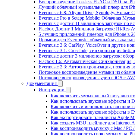
Воспроизведение Lossless FLAC и DSD на iPho
Лучший облачный музыкальный плеер для iPh
Evermusic 6.8: Aliyun Drive, Synology, Новые 
Evermusic Pro в Setapp Mobile: Облачная Музы
Evermusic достиг 11 миллионов загрузок по в
Flacbox Достиг 1 Миллион Загрузок: Hi-Res А
5 лучших приложений-плееров для iPhone в 2
Промо-видео Evermusic: облачный музыкальн
Evermusic 3.6: CarPlay, VoiceOver и другие но
Evermusic 3.1: Crossfade, синхронизация библ
Evermusic достиг 3 миллионов загрузок: обзо
Flacbox 1.6: Автоматическая Синхронизация
Evermusic 2.3: Автосинхронизация, позиция в
Потоковое воспроизведение музыки из облачн
Потоковое воспроизведение аудио в iOS с AVA
Документация
Инструкции
Как включить музыкальный визуализатор
Как использовать звуковые эффекты и DSP
Как включить и использовать воспроизве
Как использовать звуковые эффекты в E
Как экспортировать плейлисты Apple Mu
Как создать M3U плейлист для Internet A
Как воспроизводить музыку с Mac / PC 
Как воспроизводить свою музыку на iPh