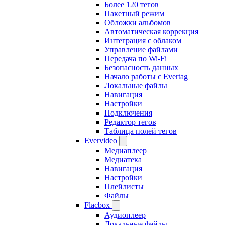
Более 120 тегов
Пакетный режим
Обложки альбомов
Автоматическая коррекция
Интеграция с облаком
Управление файлами
Передача по Wi-Fi
Безопасность данных
Начало работы с Evertag
Локальные файлы
Навигация
Настройки
Подключения
Редактор тегов
Таблица полей тегов
Evervideo
Медиаплеер
Медиатека
Навигация
Настройки
Плейлисты
Файлы
Flacbox
Аудиоплеер
Локальные файлы