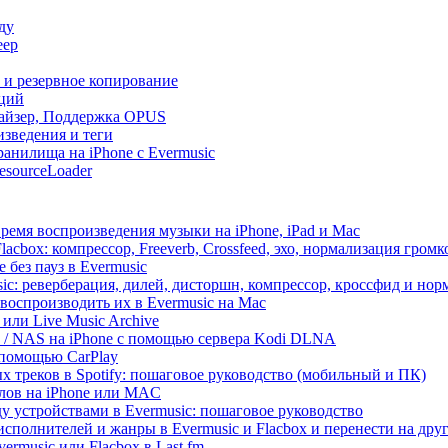
ду
еер
и и резервное копирование
кций
лайзер, Поддержка OPUS
изведения и теги
анилища на iPhone с Evermusic
esourceLoader
ремя воспроизведения музыки на iPhone, iPad и Mac
acbox: компрессор, Freeverb, Crossfeed, эхо, нормализация громк
 без пауз в Evermusic
ic: реверберация, дилей, дисторшн, компрессор, кроссфид и но
воспроизводить их в Evermusic на Mac
 или Live Music Archive
ux / NAS на iPhone с помощью сервера Kodi DLNA
 помощью CarPlay
х треков в Spotify: пошаговое руководство (мобильный и ПК)
йлов на iPhone или MAC
 устройствами в Evermusic: пошаговое руководство
исполнителей и жанры в Evermusic и Flacbox и перенести на дру
rmusic или Flacbox в Last.fm