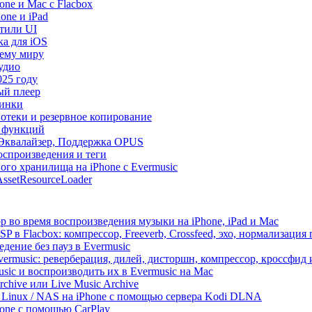
ne и Mac с Flacbox
one и iPad
Стили UI
ка для iOS
сему миру
удио
025 году
ый плеер
винки
иотеки и резервное копирование
р функций
, Эквалайзер, Поддержка OPUS
оспроизведения и теги
ого хранилища на iPhone с Evermusic
ssetResourceLoader
 во время воспроизведения музыки на iPhone, iPad и Mac
 в Flacbox: компрессор, Freeverb, Crossfeed, эхо, нормализация 
дение без пауз в Evermusic
vermusic: реверберация, дилей, дисторшн, компрессор, кроссфид
sic и воспроизводить их в Evermusic на Mac
rchive или Live Music Archive
/ Linux / NAS на iPhone с помощью сервера Kodi DLNA
one с помощью CarPlay