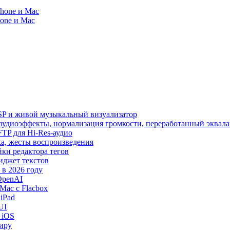
Phone и Mac
hone и Mac
SP и живой музыкальный визуализатор
, аудиоэффекты, нормализация громкости, переработанный эквала
 SFTP для Hi-Res-аудио
лака, жесты воспроизведения
йки редактора тегов
виджет текстов
в 2026 году
OpenAI
Mac с Flacbox
iPad
UI
 iOS
миру