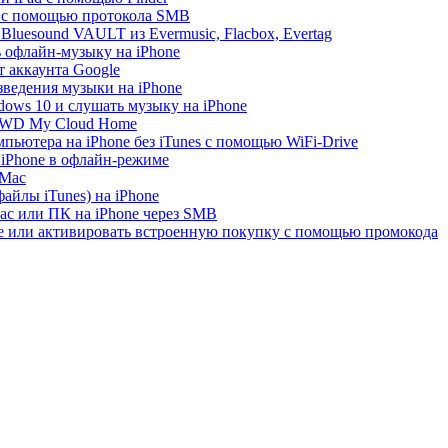
e с помощью протокола SMB
luesound VAULT из Evermusic, Flacbox, Evertag
ь офлайн-музыку на iPhone
 аккаунта Google
зведения музыки на iPhone
ows 10 и слушать музыку на iPhone
с WD My Cloud Home
пьютера на iPhone без iTunes с помощью WiFi-Drive
 iPhone в офлайн-режиме
 Mac
айлы iTunes) на iPhone
ac или ПК на iPhone через SMB
re или активировать встроенную покупку с помощью промокода