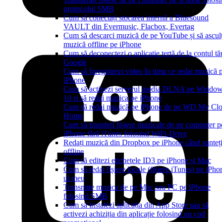
protocolul SMB
Cum să conectați stocarea internă a Bluesound
VAULT din Evermusic, Flacbox, Evertag
Cum să descarci muzică de pe YouTube și să asculț
muzică offline pe iPhone
Cum să deconectezi o aplicație terță de la contul tă
Google
Cum să înregistrezi video în timp ce redai muzică 
iPhone
Cum să activezi serverul media DLNA pe Windo
10 și să redai muzica pe iPhone
Cum să redai muzică pe iPhone de pe WD My Cl
Home
Cum să transferi fișiere muzicale de pe computer p
iPhone fără iTunes folosind WiFi-Drive
Redați muzică din Dropbox pe iPhone când sunteț
offline
Cum să editezi etichetele ID3 pe iPhone și Mac
Cum să redai fișiere locale (fișiere iTunes) pe iPho
ul meu
Transmite muzica de pe Mac sau PC pe iPhone
folosind SMB
Cum să instalezi aplicația din App Store sau să
activezi achiziția din aplicație folosind un cod