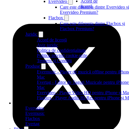
Acord de
Evervideo
licență
Care este diferența dintre Evervideo și
Evervideo Premium?
Flacbox
Care este diferența dintre Flacbox și
Flacbox Premium?
Juridic
Acord de licență
Aviz juridic
Politica de confidențialitate
Politica privind cookie-urile
Termeni și Condiții
Produse
Evermusic - Player de muzică offline pentru iPhone
Mac
Evertag - Editor de Taguri Muzicale pentru iPhone
Mac
Evervideo - Player Video HD pentru iPhone și Ma
Flacbox - Player Audio Hi-Res pentru iPhone și 
Produse
Evervideo
Evermusic
Flacbox
Evertag