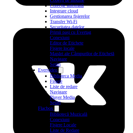
Coperți de albume
Corecție automată
Integrare cloud
Gestionarea fișierelor
Transfer Wi-Fi
Securitatea datelor
Primii pași cu Evertag
Conexiuni
Editor de Etichete
Fișiere locale
Mapări ale Câmpurilor de Etichetă
Navigare
Setări
Evervideo
Biblioteca Media
Fișiere
Liste de redare
Navigare
Player Media
Setări
Flacbox
Bibliotecă Muzicală
Conexiuni
Fișiere Locale
Liste de Redare