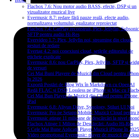
Blog
Flacbox 7.6: Nou motor audio BASS, efecte, DSP și un
vizualizator muzical live
Evermusic 8.7: redare fără pauze reală, efecte audio,
normalizarea volumului, egalizator reproiectat
Flacbox 7.4: CarPlay reconstruit, Plex, Jellyfin, Subsonic
SFTP pentru audio Hi-Res
Evervideo 1.7: Plex, Jellyfin noi, streaming din cloud,
gesturi de redare
Evertag 4.2: noi conexiuni cloud, setările editorului de
etichete explicate
Evermusic 8.6: nou CarPlay, Plex, Jellyfin, SFTP și widg
de versuri
Cei Mai Buni Playere de Muzică din Cloud pentru iPhon
în 2026
Exportă Postări de Blog Wix în Markdown cu OpenAI
Redă FLAC și DSD Lossless pe iPhone și Mac cu Flacb
Cel Mai Bun Player de Muzică din Cloud pentru iPhone 
iPad
Evermusic 6.8: Aliyun Drive, Synology, Stiluri UI Noi
Evermusic Pro pe Setapp Mobile: Muzică Cloud pentru 
Evermusic atinge 11 milioane de descărcări la nivel mond
Flacbox Atinge 1 Milion de Descărcări: Audio Hi-Res
5 Cele Mai Bune Aplicații Player Muzică iPhone în 2025
Video promoțional Evermusic: player de muzică din clo