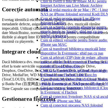
Cum să creezi o listă de redare M3U pentru
Internet Archive sau Live Music Archive
Corecție automată
Cum să redai muzica de pe Mac / PC / Linux
NAS pe iPhone folosind serverul Kodi D
Cum să redai propria muzică pe iPhone
Evertag identifică etichetele audio lipsă și corectează automat
folosind CarPlay
metadatele defecte, asigurând că biblioteca dvs. muzicală rămâne
Cum să schimbi copertele albumelor pentru
impecabilă. Utilizați căutarea automată sau manuală bazată pe baza de
piesele locale pe Spotify: ghid pas cu pas
date MusicBrainz, normalizați codificările pentru a remedia caracterel
(mobil și desktop)
ilizibile și alegeți între ID3v2.3 și ID3v2.4 pentru compatibilitate
Cum să editezi versurile pentru fișiere audio
maximă cu playerele.
iPhone sau MAC
Cum să transferați biblioteca muzicală între
Integrare cloud
dispozitive în Evermusic: ghid pas cu pas
Cum să arhivați (ZIP) liste de redare, albume
Dacă biblioteca dvs. muzicală se află în cloud, conectați Evertag fără
artiști și genuri în Evermusic și Flacbox și să
efort la toate serviciile suportate: iCloud Drive, Google Drive,
transferați pe alt dispozitiv
Dropbox, OneDrive, Box, MEGA, Yandex.Disk, pCloud, Synology
Cum să faci scrobble la istoricul muzical din
Drive, MediaFire, WD My Cloud Home, InfiniCLOUD
Evermusic sau Flacbox către Last.fm
(TeraCLOUD), HiDrive, OpenDrive, MyDrive, Put.io, Cloud Mail.r
Cum să utilizați widgeturile dinamice Acum 
redă în Evermusic și Flacbox pe iPhone și 
și Baidu Pan (百度网盘). Puteți conecta și un NAS personal, Apple
Ghid pas cu pas: Importarea bibliotecii iClo
Time Capsule sau computere prin SMB și WebDAV.
în Evermusic și Flacbox
Cum să conectezi Synology NAS și să ascul
Gestionarea fișierelor
muzică pe iPhone sau Mac
Cum să conectezi stocarea NAS folosind