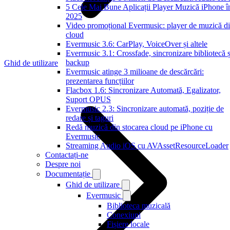
5 Cele Mai Bune Aplicații Player Muzică iPhone î
2025
Video promoțional Evermusic: player de muzică d
cloud
Evermusic 3.6: CarPlay, VoiceOver și altele
Evermusic 3.1: Crossfade, sincronizare bibliotecă ș
backup
Ghid de utilizare
Evermusic atinge 3 milioane de descărcări:
prezentarea funcțiilor
Flacbox 1.6: Sincronizare Automată, Egalizator,
Suport OPUS
Evermusic 2.3: Sincronizare automată, poziție de
redare și taguri
Redă muzică din stocarea cloud pe iPhone cu
Evermusic
Streaming Audio iOS cu AVAssetResourceLoader
Contactați-ne
Despre noi
Documentație
Ghid de utilizare
Evermusic
Biblioteca muzicală
Conexiuni
Fișiere locale