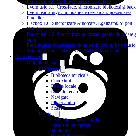
Evermusic 3.6: CarPlay, VoiceOver și altele
Evermusic 3.1: Crossfade, sincronizare bibliotecă și bac
Evermusic atinge 3 milioane de descărcări: prezentarea
funcțiilor
Flacbox 1.6: Sincronizare Automată, Egalizator, Suport
OPUS
Evermusic 2.3: Sincronizare automată, poziție de redare ș
taguri
Redă muzică din stocarea cloud pe iPhone cu Evermusic
Streaming Audio iOS cu AVAssetResourceLoader
Documentație
Ghid de utilizare
Evermusic
Biblioteca muzicală
Conexiuni
Fișiere locale
Liste de redare
Navigare
Player audio
Setări
Evertag
Peste 30 de formate audio
Peste 120 de etichete
Modul lot