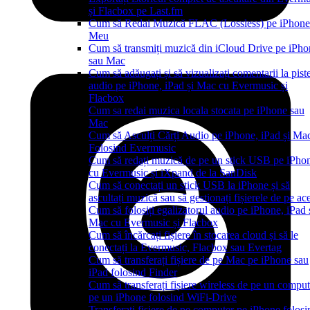
și Flacbox pe Last.fm
Cum să Redai Muzică FLAC (Lossless) pe iPhone
Meu
Cum să transmiți muzică din iCloud Drive pe iPho
sau Mac
Cum să adăugați și să vizualizați comentarii la pist
audio pe iPhone, iPad și Mac cu Evermusic și
Flacbox
Cum sa redai muzica locala stocata pe iPhone sau
Mac
Cum să Asculți Cărți Audio pe iPhone, iPad și Ma
Folosind Evermusic
Cum să redați muzică de pe un stick USB pe iPho
cu Evermusic și iXpand de la SanDisk
Cum să conectați un stick USB la iPhone și să
ascultați muzică sau să gestionați fișierele de pe ac
Cum să folosiți egalizatorul audio pe iPhone, iPad
Mac cu Evermusic și Flacbox
Cum să încărcați fișiere în stocarea cloud și să le
conectați la Evermusic, Flacbox sau Evertag
Cum să transferați fișiere de pe Mac pe iPhone sau
iPad folosind Finder
Cum să transferați fișiere wireless de pe un comput
pe un iPhone folosind WiFi-Drive
Transferați fișiere de pe computer pe iPhone folosi