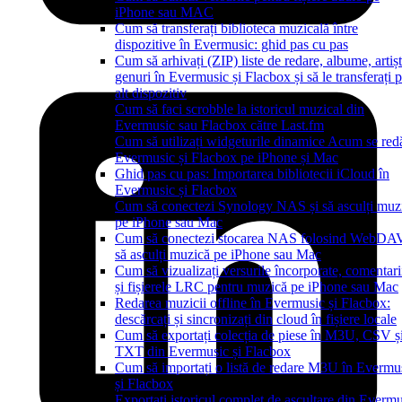
iPhone sau MAC
Cum să transferați biblioteca muzicală între
dispozitive în Evermusic: ghid pas cu pas
Cum să arhivați (ZIP) liste de redare, albume, artișt
genuri în Evermusic și Flacbox și să le transferați 
alt dispozitiv
Cum să faci scrobble la istoricul muzical din
Evermusic sau Flacbox către Last.fm
Cum să utilizați widgeturile dinamice Acum se red
Evermusic și Flacbox pe iPhone și Mac
Ghid pas cu pas: Importarea bibliotecii iCloud în
Evermusic și Flacbox
Cum să conectezi Synology NAS și să asculți muz
pe iPhone sau Mac
Cum să conectezi stocarea NAS folosind WebDAV
să asculți muzică pe iPhone sau Mac
Cum să vizualizați versurile încorporate, comentari
și fișierele LRC pentru muzică pe iPhone sau Mac
Redarea muzicii offline în Evermusic și Flacbox:
descărcați și sincronizați din cloud în fișiere locale
Cum să exportați colecția de piese în M3U, CSV ș
TXT din Evermusic și Flacbox
Cum să importați o listă de redare M3U în Evermu
și Flacbox
Exportați istoricul complet de ascultare din Everm