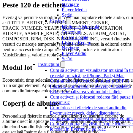
Peste 120 de etichete
Navigare
Player Media
Setări
Evertag vă permite să modificați cele mai populare etichete audio, cu
Flacbox
ar fi TITLE, ARTIST, ALBUM, COMMENT, GENRE,
Bibliotecă Muzicală
TRACK_NUMBER, YEAR, FRONT_COVER, DURATION,
Conexiuni
BITRATE, SAMPLE_RATE, CHANNELS, ALBUM_ARTIST,
Fișiere Locale
COMPOSER, BPM, DISK_NUMBER, RATING, versuri (inclusiv
Liste de Redare
versuri cu marcaje temporale) și multe altele. Treceți la editorul extins
Navigare
pentru a accesa toate câmpurile acceptate, inclusiv identificatorii
Player Audio
MusicBrainz și valorile replay-gain.
Setări
Instrucțiuni
Modul lot
Cum să activați un vizualizator muzical în t
ce redați muzică pe iPhone, iPad și Mac
Economisiți timp selectând mai multe fișiere și editându-le ca și cum a
Cum să folosiți efectele de sunet și DSP în
fi un singur element. Aplicați rapid și eficient modificări la metadatele
Flacbox: Compressor, Freeverb, Crossfeed,
comune din întreaga colecție muzicală.
Echo, normalizarea volumului și altele
Cum activezi și folosești redarea fără pauze 
Coperți de albume
Evermusic
Cum folosești efectele de sunet audio din
Evermusic: reverb, delay, distorsiune,
Personalizați fișierele muzicale actualizând cu ușurință coperte de
compresor, crossfeed și normalizarea volumu
albume direct în aplicație — alegeți ilustrații din biblioteca Fotografii,
Cum să exportați playlisturi Apple Music și 
din cloud sau din fișierele descărcate și alegeți modul în care coperta
le redați în Evermusic pe Mac
este scalată înainte de a fi salvată în etichetele audio.