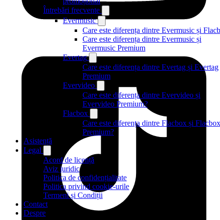
promoțional
Întrebări frecvente
Evermusic
Care este diferența dintre Evermusic și Flac
Care este diferența dintre Evermusic și
Evermusic Premium
Evertag
Care este diferența dintre Evertag și Evertag
Premium
Evervideo
Care este diferența dintre Evervideo și
Evervideo Premium?
Flacbox
Care este diferența dintre Flacbox și Flacbo
Premium?
Asistență
Legal
Acord de licență
Aviz juridic
Politica de confidențialitate
Politica privind cookie-urile
Termeni și Condiții
Contact
Despre