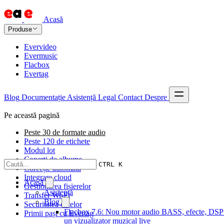
Acasă
Produse
Evervideo
Evermusic
Flacbox
Evertag
Blog
Documentație
Asistență
Legal
Contact
Despre
Pe această pagină
Peste 30 de formate audio
Peste 120 de etichete
Modul lot
Coperți de albume
CTRL K
Corecție automată
Integrare cloud
Acasă
Gestionarea fișierelor
Asistență
Transfer Wi-Fi
Blog
Securitatea datelor
Flacbox 7.6: Nou motor audio BASS, efecte, DSP 
Primii pași cu Evertag
un vizualizator muzical live