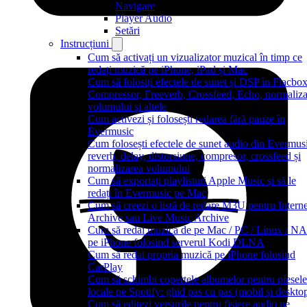
Navigare
Player Audio
Setări
Instrucțiuni
Cum să activați un vizualizator muzical în timp ce
redați muzică pe iPhone, iPad și Mac
Cum să folosiți efectele de sunet și DSP în Flacbox
Compressor, Freeverb, Crossfeed, Echo, normaliza
volumului și altele
Cum activezi și folosești redarea fără pauze în
Evermusic
Cum folosești efectele de sunet audio din Evermus
reverb, delay, distorsiune, compresor, crossfeed și
normalizarea volumului
Cum să exportați playlisturi Apple Music și să le
redați în Evermusic pe Mac
Cum să creezi o listă de redare M3U pentru Interne
Archive sau Live Music Archive
Cum să redai muzica de pe Mac / PC / Linux / N
pe iPhone folosind serverul Kodi DLNA
Cum să redai propria muzică pe iPhone folosind
CarPlay
Cum să schimbi copertele albumelor pentru piesele
locale pe Spotify: ghid pas cu pas (mobil și deskto
Cum să editezi versurile pentru fișiere audio pe