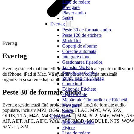
Liste de redare
Navigare
Player audio
Setări
Evertag
Peste 30 de formate audio
Peste 120 de etichete
Modul lot
Evertag
Coperți de albume
Corecție automată
Evertag
Integrare cloud
Gestionarea fișierelor
Transfer Wi-Fi
Evertag este cel mai bun editor de etichete muzicale pentru utilizatorii
Securitatea datelor
de iPhone, iPad și Mac. Vă ajută să păstrați colecția muzicală
Primii pași cu Evertag
organizată și să remediați rapid orice metadate defecte.
Conexiuni
Editor de Etichete
Peste 30 de formate audio
Fișiere locale
Mapări ale Câmpurilor de Etichetă
Evertag gestionează fără probleme o gamă largă de formate audio
Navigare
populare, inclusiv MP3, OGG, OGA, FLAC, MPC, WV, SPX,
Setări
OPUS, TTA, M4A, M4R, M4B, M4P, MP4, 3G2, M4V, WMA, ASF
Evervideo
AIF, AIFF, AFC, AIFC, WAV, APE, MOD, MODULE, NTS, WOW
Biblioteca Media
S3M, IT, XM.
Fișiere
Liste de redare