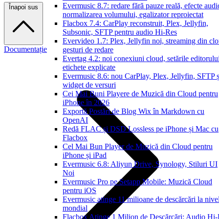
Evermusic 8.7: redare fără pauze reală, efecte audi
Înapoi sus
normalizarea volumului, egalizator reproiectat
Flacbox 7.4: CarPlay reconstruit, Plex, Jellyfin,
Subsonic, SFTP pentru audio Hi-Res
Evervideo 1.7: Plex, Jellyfin noi, streaming din cl
Documentație
gesturi de redare
Evertag 4.2: noi conexiuni cloud, setările editorulu
etichete explicate
Evermusic 8.6: nou CarPlay, Plex, Jellyfin, SFTP ș
widget de versuri
Cei Mai Buni Playere de Muzică din Cloud pentru
iPhone în 2026
Exportă Postări de Blog Wix în Markdown cu
OpenAI
Redă FLAC și DSD Lossless pe iPhone și Mac cu
Flacbox
Cel Mai Bun Player de Muzică din Cloud pentru
iPhone și iPad
Evermusic 6.8: Aliyun Drive, Synology, Stiluri UI
Noi
Evermusic Pro pe Setapp Mobile: Muzică Cloud
pentru iOS
Evermusic atinge 11 milioane de descărcări la nive
mondial
Flacbox Atinge 1 Milion de Descărcări: Audio Hi