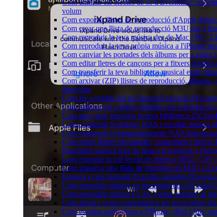
Com utilitzar els efectes de so d'Evermusic: reverbe
volum
Com exportar llistes de reproducció d'Apple Music
Com crear una llista de reproducció M3U per a In
Com reproduir la teva música des de Mac / PC / L
Com reproduir la teva pròpia música a l'iPhone a
Com canviar les portades dels àlbums per a pistes lo
Com editar lletres de cançons per a fitxers d'àud
Com transferir la teva biblioteca musical entre dis
Com arxivar (ZIP) llistes de reproducció, àlbums, ar
dispositiu
Com fer scrobble del teu historial musical d'Everm
Com utilitzar els widgets dinàmics de reproducció 
Guia pas a pas: importar la teva biblioteca d'iClo
Com connectar Synology NAS i escoltar música a
Com connectar l'emmagatzematge NAS mitjançant 
Com veure lletres incrustades, comentaris i fitxer
Reproduir música fora de línia a Evermusic i Flacbo
Com exportar la col·lecció de pistes a M3U, CSV
Com importar una llista de reproducció M3U a Ev
Exporta el teu historial d'escolta complet d'Evermu
Com reproduir música en streaming des d'iCloud 
Com reproduir música FLAC (sense pèrdua) al m
Com afegir i veure comentaris a les teves pistes 
Com escoltar audiolibres a l'iPhone, iPad i Mac 