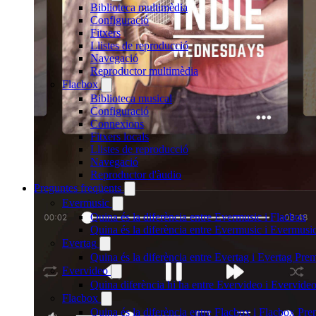
Biblioteca multimèdia
Configuració
Fitxers
Llistes de reproducció
Navegació
Reproductor multimèdia
Flacbox
Biblioteca musical
Configuració
Connexions
Fitxers locals
Llistes de reproducció
Navegació
Reproductor d'àudio
Preguntes freqüents
Evermusic
Quina és la diferència entre Evermusic i Flacbox
Quina és la diferència entre Evermusic i Evermus
Evertag
Quina és la diferència entre Evertag i Evertag Pr
Evervideo
Quina diferència hi ha entre Evervideo i Evervid
Flacbox
Quina és la diferència entre Flacbox i Flacbox Pr