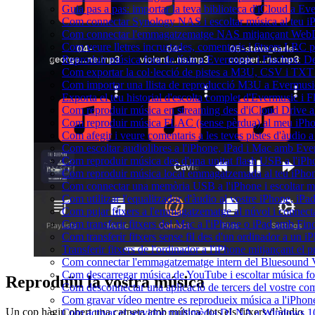
Guia pas a pas: importar la teva biblioteca d'iCloud a Ev
Com connectar Synology NAS i escoltar música al teu 
Com connectar l'emmagatzematge NAS mitjançant WebDA
Com veure lletres incrustades, comentaris i fitxers LRC 
Reproduir música fora de línia a Evermusic i Flacbox: Desc
Com exportar la col·lecció de pistes a M3U, CSV i TXT
Com importar una llista de reproducció M3U a Evermusi
Exporta el teu historial d'escolta complet d'Evermusic i 
Com reproduir música en streaming des d'iCloud Drive 
Com reproduir música FLAC (sense pèrdua) al meu iPh
Com afegir i veure comentaris a les teves pistes d'àudio
Com escoltar audiolibres a l'iPhone, iPad i Mac amb Ev
Com reproduir música des d'una unitat flash USB a l'i
Com reproduir música local emmagatzemada al teu iPho
Com connectar una memòria USB a l'iPhone i escoltar músi
Com utilitzar l'equalitzador d'àudio al vostre iPhone, i
Com pujar fitxers a l'emmagatzematge al núvol i connect
Com transferir fitxers del Mac a l'iPhone o iPad amb Fin
Com transferir fitxers sense fil des d'un ordinador a un
Transferir fitxers de l'ordinador a l'iPhone mitjançant el
Com connectar l'emmagatzematge intern del Bluesound
Com descarregar música de YouTube i escoltar música fora
Reproduïu la vostra música
Com desconnectar una aplicació de tercers del vostre c
Com gravar vídeo mentre es reprodueix música a l'iPhon
Un cop hàgiu obert una carpeta amb música, tots els fitxers d’àudio
Com activar el servidor multimèdia DLNA a Windows 10 i