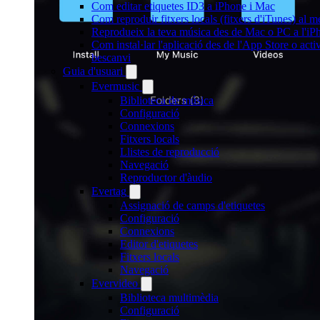
Com editar etiquetes ID3 a iPhone i Mac
Com reproduir fitxers locals (fitxers d'iTunes) al 
Reprodueix la teva música des de Mac o PC a l'
Com instal·lar l'aplicació des de l'App Store o ac
bescanvi
Guia d'usuari
Evermusic
Biblioteca de música
Configuració
Connexions
Fitxers locals
Llistes de reproducció
Navegació
Reproductor d'àudio
Evertag
Assignació de camps d'etiquetes
Configuració
Connexions
Editor d'etiquetes
Fitxers locals
Navegació
Evervideo
Biblioteca multimèdia
Configuració