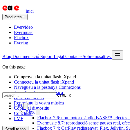
Inici
Productes
Evervideo
Evermusic
Flacbox
Evertag
Blog
Documentació
Suport
Legal
Contacte
Sobre nosaltres
On this page
Comproveu la unitat flash iXpand
Connecteu la unitat flash iXpand
Navegueu a la pestanya Connexions
Accediu a la vostra música
CTRL K
Gestió de fitxers
Reproduïu la vostra música
Inici
Copiar al dispositiu
Blog
Conclusió
Flacbox 7.6: nou motor d'àudio BASS™, efectes, D
PMF
Evermusic 8.7: reproducció sense pauses real, efec
Flacbox 7.4: CarPlay redissenyat, Plex, Jellyfin, 
Scroll to top