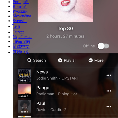
Português
Română
Русский
Slovenčina
Svenska
ไทย
Türkçe
Українська
Tiếng Việt
简体中文
繁體中文