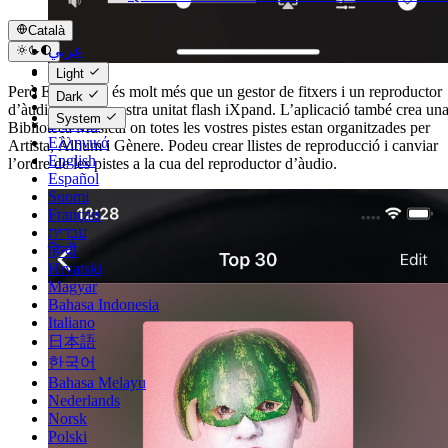
Català
عربي
Català
Light
Čeština
Però Evermusic és molt més que un gestor de fitxers i un reproductor
Dark
Dansk
d’àudio per a la vostra unitat flash iXpand. L’aplicació també crea un
System
Deutsch
Biblioteca Musical on totes les vostres pistes estan organitzades per
Ελληνικά
Artista, Àlbum i Gènere. Podeu crear llistes de reproducció i canviar
English
l’ordre de les pistes a la cua del reproductor d’àudio.
Español
Suomi
Français
עברית
हिन्दी
Hrvatski
Magyar
Bahasa Indonesia
Italiano
日本語
한국어
Bahasa Melayu
Nederlands
Norsk
Polski