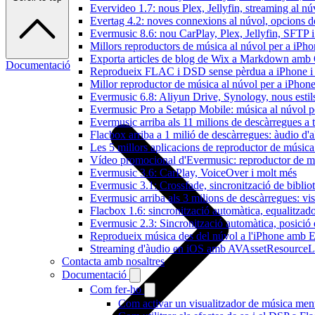
Evervideo 1.7: nous Plex, Jellyfin, streaming al nú
Evertag 4.2: noves connexions al núvol, opcions de 
Evermusic 8.6: nou CarPlay, Plex, Jellyfin, SFTP i 
Millors reproductors de música al núvol per a iPho
Exporta articles de blog de Wix a Markdown am
Documentació
Reprodueix FLAC i DSD sense pèrdua a iPhone 
Millor reproductor de música al núvol per a iPhone
Evermusic 6.8: Aliyun Drive, Synology, nous estils 
Evermusic Pro a Setapp Mobile: música al núvol p
Evermusic arriba als 11 milions de descàrregues a 
Flacbox arriba a 1 milió de descàrregues: àudio d'a
Les 5 millors aplicacions de reproductor de música
Vídeo promocional d'Evermusic: reproductor de m
Evermusic 3.6: CarPlay, VoiceOver i molt més
Evermusic 3.1: Crossfade, sincronització de bibliot
Evermusic arriba als 3 milions de descàrregues: vi
Flacbox 1.6: sincronització automàtica, equalitza
Evermusic 2.3: Sincronització automàtica, posició 
Reprodueix música des del núvol a l'iPhone amb 
Streaming d'àudio en iOS amb AVAssetResourceL
Contacta amb nosaltres
Documentació
Com fer-ho
Com activar un visualitzador de música ment