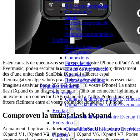
Biblioteca multimèdia
Configuració
Fitxers
Llistes de reproducció
Navegació
Reproductor multimèdia
Flacbox
Biblioteca musical
Configuració
Connexions
Esteu cansats de quedar-vos sense espai al vostre iPhone o iPad? Am
Fitxers locals
Evermusic, podeu escoltar la vostra música sense esforç directament
Llistes de reproducció
des d’una unitat flash SanDisk iXpand i alliberar espai
Navegació
d’emmagatzematge valuós per a fotos i altres aplicacions essencials.
Reproductor d'àudio
Imagineu estalviar fins a 256 GB d’espai al vostre iPhone! La unitat
Preguntes freqüents
flash iXpand és un dispositiu compacte amb un connector lightning a
Evermusic
un extrem i un connector USB estàndard a l’altre. Podeu transferir
Quina és la diferència entre Evermusi
fitxers fàcilment entre el vostre ordinador domèstic i l’iPhone.
Quina és la diferència entre Evermus
Evertag
Comproveu la unitat flash iXpand
Quina és la diferència entre Evertag 
Evervideo
Actualment, l’aplicació admet unitats flash SanDisk amb protocols
Quina diferència hi ha entre Evervid
iXpand V1, iXpand V2, iXpand V3, iXpand V6, iXpand V7. Podeu
Flacbox
comprovar si la vostra unitat flash iXpand és compatible seguint