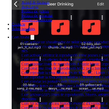
Acord de llicència
Avís Legal
Política de galetes
Política de privacitat
Termes i condicions
Contacte
Sobre nosaltres
Com fer-ho
Com activar un visualitzador de música mentre reprodueix
Com utilitzar els efectes de so i el DSP a Flacbox: Comp
més
Com activar i utilitzar la reproducció sense pauses a Eve
Com utilitzar els efectes de so d'Evermusic: reverberació,
Com exportar llistes de reproducció d'Apple Music i rep
Com crear una llista de reproducció M3U per a Internet
Com reproduir la teva música des de Mac / PC / Linux /
Com reproduir la teva pròpia música a l'iPhone amb Car
Com canviar les portades dels àlbums per a pistes locals a 
Com editar lletres de cançons per a fitxers d'àudio a i
Com transferir la teva biblioteca musical entre dispositiu
Com arxivar (ZIP) llistes de reproducció, àlbums, artistes 
dispositiu
Com fer scrobble del teu historial musical d'Evermusic o
Com utilitzar els widgets dinàmics de reproducció actual