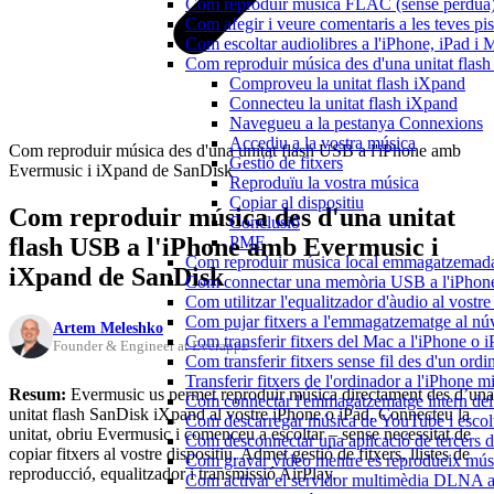
Com reproduir música FLAC (sense pèrdua)
Com afegir i veure comentaris a les teves p
Com escoltar audiolibres a l'iPhone, iPad 
Com reproduir música des d'una unitat fla
Comproveu la unitat flash iXpand
Connecteu la unitat flash iXpand
Navegueu a la pestanya Connexions
Accediu a la vostra música
Com reproduir música des d'una unitat flash USB a l'iPhone amb
Gestió de fitxers
Evermusic i iXpand de SanDisk
Reproduïu la vostra música
Copiar al dispositiu
Com reproduir música des d'una unitat
Conclusió
flash USB a l'iPhone amb Evermusic i
PMF
Com reproduir música local emmagatzemada
iXpand de SanDisk
Com connectar una memòria USB a l'iPhone i 
Com utilitzar l'equalitzador d'àudio al vos
Com pujar fitxers a l'emmagatzematge al núv
Artem Meleshko
Com transferir fitxers del Mac a l'iPhone o 
Founder & Engineer at Everappz
Com transferir fitxers sense fil des d'un or
Transferir fitxers de l'ordinador a l'iPhone 
Resum:
Evermusic us permet reproduir música directament des d’una
Com connectar l'emmagatzematge intern de
unitat flash SanDisk iXpand al vostre iPhone o iPad. Connecteu la
Com descarregar música de YouTube i escolta
unitat, obriu Evermusic i comenceu a escoltar – sense necessitat de
Com desconnectar una aplicació de tercers 
copiar fitxers al vostre dispositiu. Admet gestió de fitxers, llistes de
Com gravar vídeo mentre es reprodueix músi
reproducció, equalitzador i transmissió AirPlay.
Com activar el servidor multimèdia DLNA a 