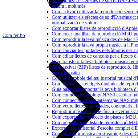
Com utilitzar els efectes de so i el DSP a 
volum i molt més
Com activar i utilitzar la reproducció sense
Com utilitzar els efectes de so d'Evermusic: r
normalització de volum
Com exportar llistes de reproducció d'Apple
Com crear una llista de reproducció M3U pe
Com fer-ho
Com reproduir la teva música des de Mac / 
Com reproduir la teva pròpia música a l'iP
Com canviar les portades dels àlbums per a pi
Com editar lletres de cançons per a fitxers
Com transferir la teva biblioteca musical ent
Com arxivar (ZIP) llistes de reproducció, àlb
altre dispositiu
Com fer scrobble del teu historial musical 
Com utilitzar els widgets dinàmics de repro
Guia pas a pas: importar la teva biblioteca 
Com connectar Synology NAS i escoltar mús
Com connectar l'emmagatzematge NAS mitja
Com veure lletres incrustades, comentaris i 
Reproduir música fora de línia a Evermusic i 
Com exportar la col·lecció de pistes a M3
Com importar una llista de reproducció M3
Exporta el teu historial d'escolta complet d
Com reproduir música en streaming des d'i