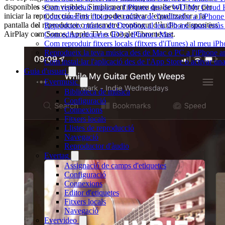
disponibles seran visibles. Simplement toqueu qualsevol fitxer per
Com reproduir música a l'iPhone des de WD My Cloud
iniciar la reproducció. Fins i tot podeu activar l’equalitzador a la
Com transferir fitxers de música de l'ordinador a l'iPho
pantalla del reproductor o transmetre contingut d’àudio a dispositius
Reprodueix música de Dropbox al teu iPhone quan estàs f
AirPlay com Sonos, Apple TV o Google Chromecast.
Com editar etiquetes ID3 a iPhone i Mac
Com reproduir fitxers locals (fitxers d'iTunes) al meu iP
Reprodueix la teva música des de Mac o PC a l'iPhone
Com instal·lar l'aplicació des de l'App Store o activar 
Guia d'usuari
Evermusic
Biblioteca de música
Configuració
Connexions
Fitxers locals
Llistes de reproducció
Navegació
Reproductor d'àudio
Evertag
Assignació de camps d'etiquetes
Configuració
Connexions
Editor d'etiquetes
Fitxers locals
Navegació
Evervideo