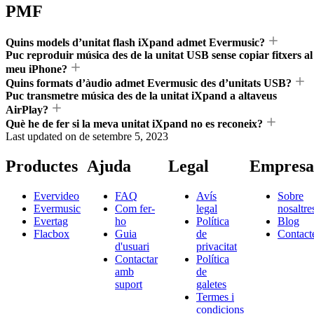
PMF
Quins models d’unitat flash iXpand admet Evermusic?
Puc reproduir música des de la unitat USB sense copiar fitxers al
meu iPhone?
Quins formats d’àudio admet Evermusic des d’unitats USB?
Puc transmetre música des de la unitat iXpand a altaveus
AirPlay?
Què he de fer si la meva unitat iXpand no es reconeix?
Last updated on
de setembre 5, 2023
Productes
Ajuda
Legal
Empresa
Evervideo
FAQ
Avís
Sobre
Evermusic
Com fer-
legal
nosaltre
Evertag
ho
Política
Blog
Flacbox
Guia
de
Contact
d'usuari
privacitat
Contactar
Política
amb
de
suport
galetes
Termes i
condicions