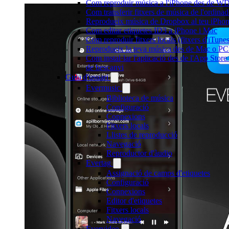
Com reproduir música a l'iPhone des de 
Com transferir fitxers de música de l'ordin
Reprodueix música de Dropbox al teu iPhone 
Com editar etiquetes ID3 a iPhone i Mac
Com reproduir fitxers locals (fitxers d'iTun
Reprodueix la teva música des de Mac o P
Com instal·lar l'aplicació des de l'App Stor
de bescanvi
Guia d'usuari
Evermusic
Biblioteca de música
Configuració
Connexions
Fitxers locals
Llistes de reproducció
Navegació
Reproductor d'àudio
Evertag
Assignació de camps d'etiquetes
Configuració
Connexions
Editor d'etiquetes
Fitxers locals
Navegació
Evervideo