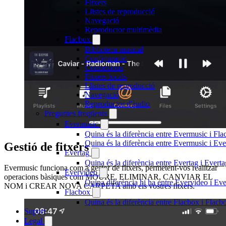
Fitxers
Llistes de reproducció
Navegació
Reproductor multimèdia
Flacbox
Biblioteca musical
Configuració
Connexions
Fitxers locals
Llistes de reproducció
Navegació
Reproductor d'àudio
Preguntes freqüents
Evermusic
Quina és la diferència entre Evermusic i Fl
Quina és la diferència entre Evermusic i E
Gestió de fitxers
Evertag
Quina és la diferència entre Evertag i Ever
Evermusic funciona com a gestor de fitxers, permetent-vos realitzar
Evervideo
operacions bàsiques com MOURE, ELIMINAR, CANVIAR EL
Quina diferència hi ha entre Evervideo i E
NOM i CREAR NOVA CARPETA amb els vostres fitxers.
Flacbox
Quina és la diferència entre Flacbox i Flac
Suport
Legal