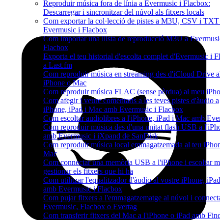
Reproduir música fora de línia a Evermusic i Flacbox:
Descarregar i sincronitzar del núvol als fitxers locals
Com exportar la col·lecció de pistes a M3U, CSV i TXT
Evermusic i Flacbox
Com importar una llista de reproducció M3U a Evermusi
Flacbox
Exporta el teu historial d'escolta complet d'Evermusic i 
a Last.fm
Com reproduir música en streaming des d'iCloud Drive 
iPhone o Mac
Com reproduir música FLAC (sense pèrdua) al meu iPh
Com afegir i veure comentaris a les teves pistes d'àudio a
iPhone, iPad i Mac amb Evermusic i Flacbox
Com escoltar audiolibres a l'iPhone, iPad i Mac amb Ev
Com reproduir música des d'una unitat flash USB a l'iPh
amb Evermusic i iXpand de SanDisk
Com reproduir música local emmagatzemada al teu iPho
Mac
Com connectar una memòria USB a l'iPhone i escoltar m
gestionar els fitxers que hi ha
Com utilitzar l'equalitzador d'àudio al vostre iPhone, iP
amb Evermusic i Flacbox
Com pujar fitxers a l'emmagatzematge al núvol i connecta
Evermusic, Flacbox o Evertag
Com transferir fitxers del Mac a l'iPhone o iPad amb Fin