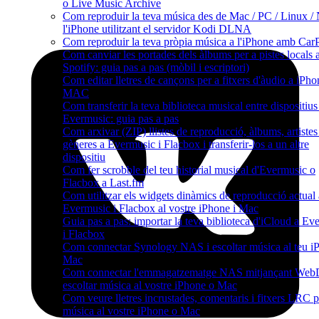
o Live Music Archive
Com reproduir la teva música des de Mac / PC / Linux /
l'iPhone utilitzant el servidor Kodi DLNA
Com reproduir la teva pròpia música a l'iPhone amb Car
Com canviar les portades dels àlbums per a pistes locals 
Spotify: guia pas a pas (mòbil i escriptori)
Com editar lletres de cançons per a fitxers d'àudio a iPho
MAC
Com transferir la teva biblioteca musical entre dispositius
Evermusic: guia pas a pas
Com arxivar (ZIP) llistes de reproducció, àlbums, artistes 
gèneres a Evermusic i Flacbox i transferir-los a un altre
dispositiu
Com fer scrobble del teu historial musical d'Evermusic o
Flacbox a Last.fm
Com utilitzar els widgets dinàmics de reproducció actual 
Evermusic i Flacbox al vostre iPhone i Mac
Guia pas a pas: importar la teva biblioteca d'iCloud a Ev
i Flacbox
Com connectar Synology NAS i escoltar música al teu i
Mac
Com connectar l'emmagatzematge NAS mitjançant We
escoltar música al vostre iPhone o Mac
Com veure lletres incrustades, comentaris i fitxers LRC p
música al vostre iPhone o Mac