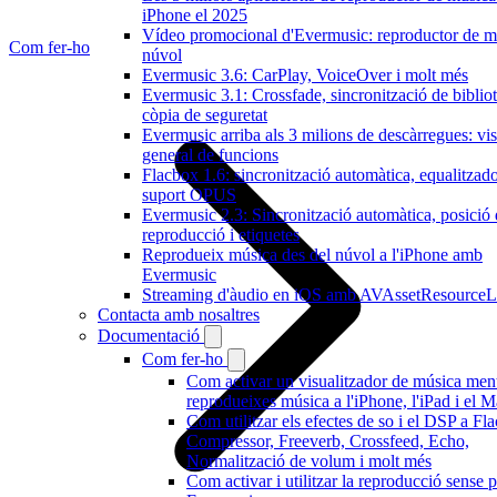
iPhone el 2025
Vídeo promocional d'Evermusic: reproductor de m
Com fer-ho
núvol
Evermusic 3.6: CarPlay, VoiceOver i molt més
Evermusic 3.1: Crossfade, sincronització de bibliot
còpia de seguretat
Evermusic arriba als 3 milions de descàrregues: vis
general de funcions
Flacbox 1.6: sincronització automàtica, equalitzado
suport OPUS
Evermusic 2.3: Sincronització automàtica, posició
reproducció i etiquetes
Reprodueix música des del núvol a l'iPhone amb
Evermusic
Streaming d'àudio en iOS amb AVAssetResourceL
Contacta amb nosaltres
Documentació
Com fer-ho
Com activar un visualitzador de música men
reprodueixes música a l'iPhone, l'iPad i el 
Com utilitzar els efectes de so i el DSP a Fl
Compressor, Freeverb, Crossfeed, Echo,
Normalització de volum i molt més
Com activar i utilitzar la reproducció sense 