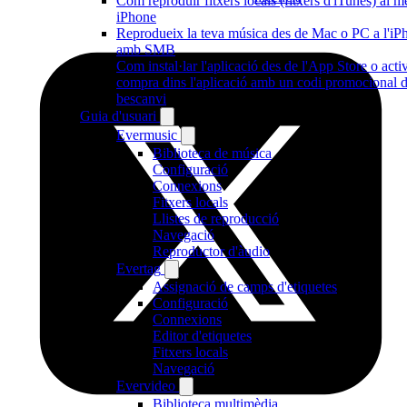
Com reproduir fitxers locals (fitxers d'iTunes) al m
iPhone
Reprodueix la teva música des de Mac o PC a l'iP
amb SMB
Com instal·lar l'aplicació des de l'App Store o acti
compra dins l'aplicació amb un codi promocional 
bescanvi
Guia d'usuari
Evermusic
Biblioteca de música
Configuració
Connexions
Fitxers locals
Llistes de reproducció
Navegació
Reproductor d'àudio
Evertag
Assignació de camps d'etiquetes
Configuració
Connexions
Editor d'etiquetes
Fitxers locals
Navegació
Evervideo
Biblioteca multimèdia