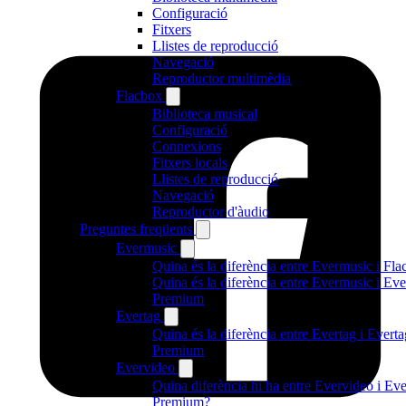
Configuració
Fitxers
Llistes de reproducció
Navegació
Reproductor multimèdia
Flacbox
Biblioteca musical
Configuració
Connexions
Fitxers locals
Llistes de reproducció
Navegació
Reproductor d'àudio
Preguntes freqüents
Evermusic
Quina és la diferència entre Evermusic i Fl
Quina és la diferència entre Evermusic i Ev
Premium
Evertag
Quina és la diferència entre Evertag i Everta
Premium
Evervideo
Quina diferència hi ha entre Evervideo i Ev
Premium?