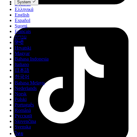
System
Deutsch
Ελληνικά
English
Español
Suomi
Français
עברית
हिन्दी
Hrvatski
Magyar
Bahasa Indonesia
Italiano
日本語
한국어
Bahasa Melayu
Nederlands
Norsk
Polski
Português
Română
Русский
Slovenčina
Svenska
ไทย