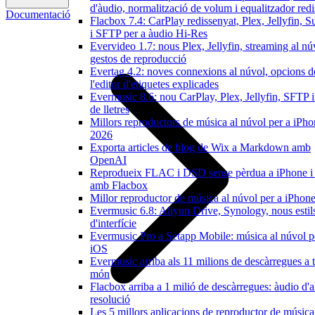
d'àudio, normalització de volum i equalitzador red
Documentació
Flacbox 7.4: CarPlay redissenyat, Plex, Jellyfin, 
i SFTP per a àudio Hi-Res
Evervideo 1.7: nous Plex, Jellyfin, streaming al nú
gestos de reproducció
Evertag 4.2: noves connexions al núvol, opcions d
l'editor d'etiquetes explicades
Evermusic 8.6: nou CarPlay, Plex, Jellyfin, SFTP 
de lletres
Millors reproductors de música al núvol per a iPho
2026
Exporta articles de blog de Wix a Markdown amb
OpenAI
Reprodueix FLAC i DSD sense pèrdua a iPhone 
amb Flacbox
Millor reproductor de música al núvol per a iPhone
Evermusic 6.8: Aliyun Drive, Synology, nous estil
d'interfície
Evermusic Pro a Setapp Mobile: música al núvol p
iOS
Evermusic arriba als 11 milions de descàrregues a t
món
Flacbox arriba a 1 milió de descàrregues: àudio d'a
resolució
Les 5 millors aplicacions de reproductor de música