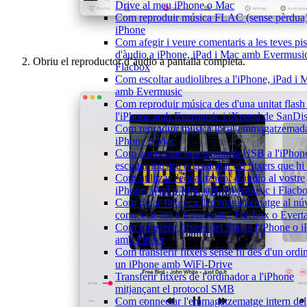
Drive al meu iPhone o Mac
Com reproduir música FLAC (sense pèrdua)
iPhone
Com afegir i veure comentaris a les teves pis
d'àudio a iPhone, iPad i Mac amb Evermusic
Obriu el reproductor d’àudio a pantalla completa.
Flacbox
Com escoltar audiolibres a l'iPhone, iPad i 
amb Evermusic
Com reproduir música des d'una unitat flas
l'iPhone amb Evermusic i iXpand de SanDi
Com reproduir música local emmagatzemada
iPhone o Mac
Com connectar una memòria USB a l'iPhone
escoltar música o gestionar els fitxers que hi
Com utilitzar l'equalitzador d'àudio al vostre
iPhone, iPad o Mac amb Evermusic i Flacb
Com pujar fitxers a l'emmagatzematge al núv
connectar-los a Evermusic, Flacbox o Evert
Com transferir fitxers del Mac a l'iPhone o 
amb Finder
Com transferir fitxers sense fil des d'un ordi
un iPhone amb WiFi-Drive
Transferir fitxers de l'ordinador a l'iPhone
mitjançant el protocol SMB
Com connectar l'emmagatzematge intern del