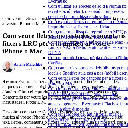
Evermusic
Com utilitzar els efectes de so d'Evermusic:
reverberació, retard, distorsió, compressor,
crossfeed i normalització de volum
Com veure lletres incrustades, comentaris i fitxers LRC per a la músic
Com exportar llistes de reproducció d'Appl
al vostre iPhone o Mac
i reproduir-les a Evermusic al Mac
Com crear una llista de reproducció M3U pe
Com veure lletres incrustades, comentaris 
Internet Archive o Live Music Archive
fitxers LRC per a la música al vostre
Com reproduir la teva música des de Mac / 
Linux / NAS a l'iPhone utilitzant el servido
iPhone o Mac
DLNA
Com reproduir la teva pròpia música a l'iP
CarPlay
Artem Meleshko
Com canviar les portades dels àlbums per a p
Founder & Engineer at Everappz
locals a Spotify: guia pas a pas (mòbil i escri
Com editar lletres de cançons per a fitxers d
Resum:
Evermusic per a iPhone i Mac mostra lletres incrustades,
iPhone o MAC
etiquetes de comentaris i fitxers .lrc externs per a qualsevol pista
Com transferir la teva biblioteca musical ent
d’àudio. Obriu el reproductor, toqueu Més accions i seleccioneu
dispositius a Evermusic: guia pas a pas
Comentaris per veure les lletres en tres modes: Comentaris, Lletres
Com arxivar (ZIP) llistes de reproducció, àl
incrustades i Fitxer LRC.
artistes i gèneres a Evermusic i Flacbox i tran
los a un altre dispositiu
Descobriu com veure fàcilment les lletres incrustades de la vostra
Com fer scrobble del teu historial musical
música al vostre iPhone o Mac amb l’aplicació
Evermusic
. Ja sigui
d'Evermusic o Flacbox a Last.fm
text, lletres, comentaris o fitxers LRC, aquesta guia us mostrarà pas a
Com utilitzar els widgets dinàmics de repro
pas com accedir i gaudir de les lletres de les vostres cançons sense