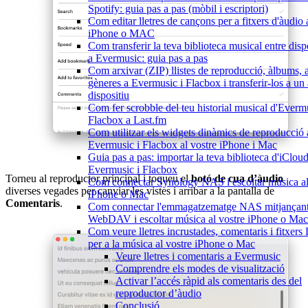
Spotify: guia pas a pas (mòbil i escriptori)
Com editar lletres de cançons per a fitxers d'àudio 
iPhone o MAC
Com transferir la teva biblioteca musical entre disp
a Evermusic: guia pas a pas
Com arxivar (ZIP) llistes de reproducció, àlbums, ar
gèneres a Evermusic i Flacbox i transferir-los a un 
dispositiu
Com fer scrobble del teu historial musical d'Everm
Flacbox a Last.fm
Com utilitzar els widgets dinàmics de reproducció 
Evermusic i Flacbox al vostre iPhone i Mac
Guia pas a pas: importar la teva biblioteca d'iCloud
Evermusic i Flacbox
Torneu al reproductor principal i toqueu el
botó de cua d’àudio
Com connectar Synology NAS i escoltar música al
diverses vegades per canviar les vistes i arribar a la pantalla de
iPhone o Mac
Comentaris
.
Com connectar l'emmagatzematge NAS mitjançan
WebDAV i escoltar música al vostre iPhone o Mac
Com veure lletres incrustades, comentaris i fitxer
per a la música al vostre iPhone o Mac
Veure lletres i comentaris a Evermusic
Comprendre els modes de visualització
Activar l’accés ràpid als comentaris des del
reproductor d’àudio
Conclusió