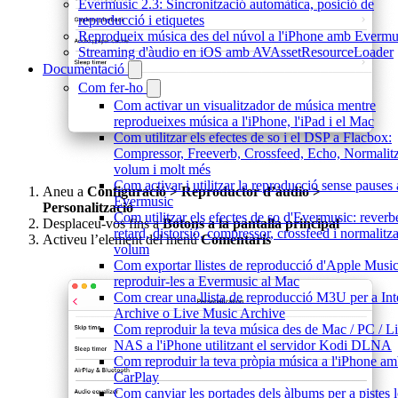
Evermusic 2.3: Sincronització automàtica, posició de
reproducció i etiquetes
Reprodueix música des del núvol a l'iPhone amb Evermu
Streaming d'àudio en iOS amb AVAssetResourceLoader
Documentació
Com fer-ho
Com activar un visualitzador de música mentre
reprodueixes música a l'iPhone, l'iPad i el Mac
Com utilitzar els efectes de so i el DSP a Flacbox:
Compressor, Freeverb, Crossfeed, Echo, Normalit
volum i molt més
Com activar i utilitzar la reproducció sense pauses 
Aneu a
Configuració > Reproductor d’àudio >
Evermusic
Personalització
Com utilitzar els efectes de so d'Evermusic: reverb
Desplaceu-vos fins a
Botons a la pantalla principal
retard, distorsió, compressor, crossfeed i normalitz
Activeu l’element del menú
Comentaris
volum
Com exportar llistes de reproducció d'Apple Music
reproduir-les a Evermusic al Mac
Com crear una llista de reproducció M3U per a Int
Archive o Live Music Archive
Com reproduir la teva música des de Mac / PC / Li
NAS a l'iPhone utilitzant el servidor Kodi DLNA
Com reproduir la teva pròpia música a l'iPhone a
CarPlay
Com canviar les portades dels àlbums per a pistes l