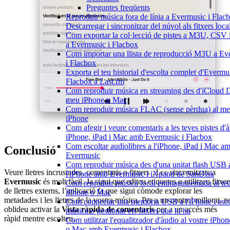
Preguntes freqüents
Reproduir música fora de línia a Evermusic i Flac
Descarregar i sincronitzar del núvol als fitxers loca
Com exportar la col·lecció de pistes a M3U, CSV
a Evermusic i Flacbox
Com importar una llista de reproducció M3U a Ev
i Flacbox
Exporta el teu historial d'escolta complet d'Evermus
Flacbox a Last.fm
Com reproduir música en streaming des d'iCloud D
meu iPhone o Mac
Com reproduir música FLAC (sense pèrdua) al m
iPhone
Com afegir i veure comentaris a les teves pistes d'
iPhone, iPad i Mac amb Evermusic i Flacbox
Com escoltar audiolibres a l'iPhone, iPad i Mac a
Conclusió
Evermusic
Com reproduir música des d'una unitat flash USB 
Veure lletres incrustades, comentaris o fitxers
sincronitzats a
.lrc
l'iPhone amb Evermusic i iXpand de SanDisk
Evermusic
és molt fàcil. Ja sigui que editeu etiquetes o utilitzeu fitxer
Com reproduir música local emmagatzemada al te
de lletres externs, l’aplicació fa que sigui còmode explorar les
iPhone o Mac
metadades i les lletres de la vostra música. Per a un control millorat, n
Com connectar una memòria USB a l'iPhone i esco
oblideu activar la
Vista ràpida de comentaris
per a un accés més
música o gestionar els fitxers que hi ha
ràpid mentre escolteu.
Com utilitzar l'equalitzador d'àudio al vostre iPhon
o Mac amb Evermusic i Flacbox