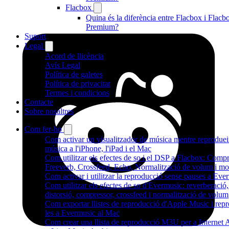
Flacbox
Quina és la diferència entre Flacbox i Flacb
Premium?
Suport
Legal
Acord de llicència
Avís Legal
Política de galetes
Política de privacitat
Termes i condicions
Contacte
Sobre nosaltres
Com fer-ho
Com activar un visualitzador de música mentre reprodue
música a l'iPhone, l'iPad i el Mac
Com utilitzar els efectes de so i el DSP a Flacbox: Compr
Freeverb, Crossfeed, Echo, Normalització de volum i mo
Com activar i utilitzar la reproducció sense pauses a Eve
Com utilitzar els efectes de so d'Evermusic: reverberació,
distorsió, compressor, crossfeed i normalització de volum
Com exportar llistes de reproducció d'Apple Music i repr
les a Evermusic al Mac
Com crear una llista de reproducció M3U per a Internet 