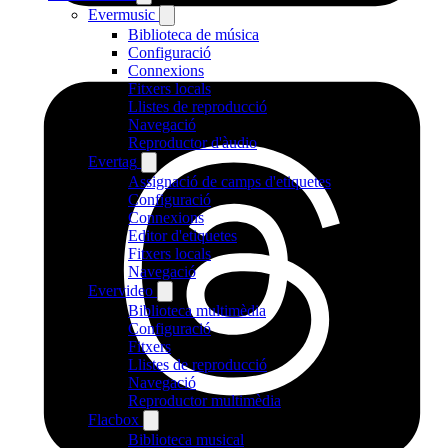
Evermusic
Biblioteca de música
Configuració
Connexions
Fitxers locals
Llistes de reproducció
Navegació
Reproductor d'àudio
Evertag
Assignació de camps d'etiquetes
Configuració
Connexions
Editor d'etiquetes
Fitxers locals
Navegació
Evervideo
Biblioteca multimèdia
Configuració
Fitxers
Llistes de reproducció
Navegació
Reproductor multimèdia
Flacbox
Biblioteca musical