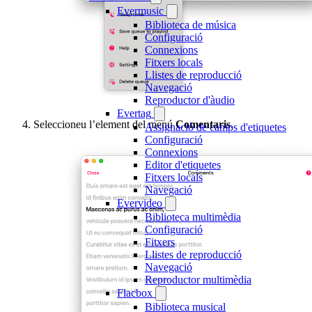
Evermusic
Biblioteca de música
Configuració
Connexions
Fitxers locals
Llistes de reproducció
Navegació
Reproductor d'àudio
Evertag
Seleccioneu l’element del menú
Comentaris
.
Assignació de camps d'etiquetes
Configuració
Connexions
Editor d'etiquetes
Fitxers locals
Navegació
Evervideo
Biblioteca multimèdia
Configuració
Fitxers
Llistes de reproducció
Navegació
Reproductor multimèdia
Flacbox
Biblioteca musical