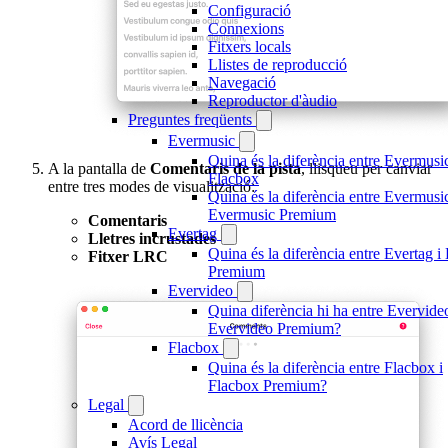
Configuració
Connexions
Fitxers locals
Llistes de reproducció
Navegació
Reproductor d'àudio
Preguntes freqüents
Evermusic
Quina és la diferència entre Evermusic
A la pantalla de
Comentaris de la pista
, llisqueu per canviar
Flacbox
entre tres modes de visualització:
Quina és la diferència entre Evermusic
Evermusic Premium
Comentaris
Evertag
Lletres incrustades
Quina és la diferència entre Evertag i
Fitxer LRC
Premium
Evervideo
Quina diferència hi ha entre Evervideo
Evervideo Premium?
Flacbox
Quina és la diferència entre Flacbox i
Flacbox Premium?
Legal
Acord de llicència
Avís Legal