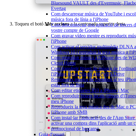
Bluesound VAULT des d'Evermusic, Flacb
Evertag
Com descarregar música de YouTube i escol
música fora de línia a l'iPhone
Toqueu el botó
Més accions
a la cantonada superior dreta.
Com desconnectar una aplicació de tercers d
vostre compte de Google
Com gravar vídeo mentre es reprodueix mús
l'iPhone
Com activar el servidor multimèdia DLNA 
Windows 10 i reproduir la teva música a l'i
Com reproduir música a l'iPhone des de W
Cloud Home
Com transferir fitxers de música de l'ordinad
l'iPhone sense iTunes amb WiFi-Drive
Reprodueix música de Dropbox al teu iPho
estàs fora de línia
Com editar etiquetes ID3 a iPhone i Mac
Com reproduir fitxers locals (fitxers d'iTunes
meu iPhone
Reprodueix la teva música des de Mac o PC
l'iPhone amb SMB
Com instal·lar l'aplicació des de l'App Store
activar una compra dins l'aplicació amb un c
promocional de bescanvi
Guia d'usuari