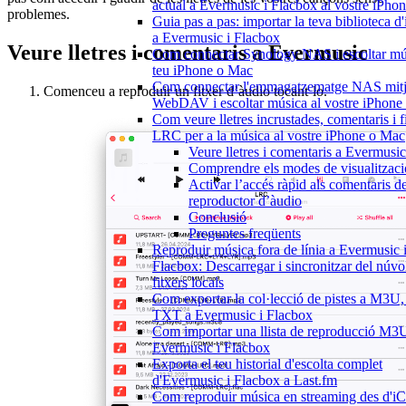
actual a Evermusic i Flacbox al vostre iPho
problemes.
Guia pas a pas: importar la teva biblioteca d
a Evermusic i Flacbox
Veure lletres i comentaris a Evermusic
Com connectar Synology NAS i escoltar mú
teu iPhone o Mac
Com connectar l'emmagatzematge NAS mitj
Comenceu a reproduir un fitxer d’àudio tocant-lo.
WebDAV i escoltar música al vostre iPhone
Com veure lletres incrustades, comentaris i f
LRC per a la música al vostre iPhone o Mac
Veure lletres i comentaris a Evermusic
Comprendre els modes de visualitzaci
Activar l’accés ràpid als comentaris d
reproductor d’àudio
Conclusió
Preguntes freqüents
Reproduir música fora de línia a Evermusic 
Flacbox: Descarregar i sincronitzar del núvol
fitxers locals
Com exportar la col·lecció de pistes a M3U
TXT a Evermusic i Flacbox
Com importar una llista de reproducció M3
Evermusic i Flacbox
Exporta el teu historial d'escolta complet
d'Evermusic i Flacbox a Last.fm
Com reproduir música en streaming des d'i