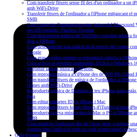
Com transferir fitxers sense fil des d'un ordinador a un i
amb WiFi-Drive
Transferir fitxers de l'ordinador a l'iPhone mitjançant el p
SMB
Com connectar l'emmagatzematge intern del Bluesoun
des d'Evermusic, Flacbox, Evertag
Com descarregar música de YouTube i escoltar música fo
línia a l'iPhone
Com desconnectar una aplicació de tercers del vostre co
Google
Com gravar vídeo mentre es reprodueix música a l'iPhon
Com activar el servidor multimèdia DLNA a Windows 10
reproduir la teva música a l'iPhone
Com reproduir música a l'iPhone des de WD My Cloud
Com transferir fitxers de música de l'ordinador a l'iPhone
iTunes amb WiFi-Drive
Reprodueix música de Dropbox al teu iPhone quan estàs 
línia
Com editar etiquetes ID3 a iPhone i Mac
Com reproduir fitxers locals (fitxers d'iTunes) al meu iP
Reprodueix la teva música des de Mac o PC a l'iPhone 
SMB
Com instal·lar l'aplicació des de l'App Store o activar un
compra dins l'aplicació amb un codi promocional de bes
Guia d'usuari