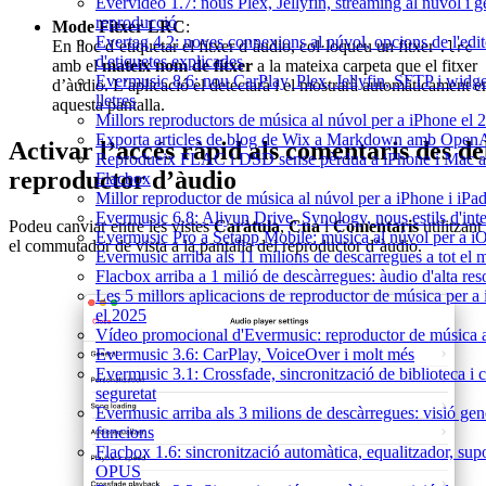
Evervideo 1.7: nous Plex, Jellyfin, streaming al núvol i g
reproducció
Mode Fitxer LRC
:
Evertag 4.2: noves connexions al núvol, opcions de l'edit
En lloc d’etiquetar el fitxer d’àudio, col·loqueu un fitxer
.lrc
d'etiquetes explicades
amb el
mateix nom de fitxer
a la mateixa carpeta que el fitxer
Evermusic 8.6: nou CarPlay, Plex, Jellyfin, SFTP i widge
d’àudio. L’aplicació el detectarà i el mostrarà automàticament e
lletres
aquesta pantalla.
Millors reproductors de música al núvol per a iPhone el 
Exporta articles de blog de Wix a Markdown amb Open
Activar l’accés ràpid als comentaris des de
Reprodueix FLAC i DSD sense pèrdua a iPhone i Mac 
reproductor d’àudio
Flacbox
Millor reproductor de música al núvol per a iPhone i iPa
Evermusic 6.8: Aliyun Drive, Synology, nous estils d'inte
Podeu canviar entre les vistes
Caràtula
,
Cua
i
Comentaris
utilitzant
Evermusic Pro a Setapp Mobile: música al núvol per a i
el commutador de vista a la pantalla del reproductor d’àudio.
Evermusic arriba als 11 milions de descàrregues a tot el
Flacbox arriba a 1 milió de descàrregues: àudio d'alta res
Les 5 millors aplicacions de reproductor de música per a
el 2025
Vídeo promocional d'Evermusic: reproductor de música 
Evermusic 3.6: CarPlay, VoiceOver i molt més
Evermusic 3.1: Crossfade, sincronització de biblioteca i 
seguretat
Evermusic arriba als 3 milions de descàrregues: visió gen
funcions
Flacbox 1.6: sincronització automàtica, equalitzador, sup
OPUS