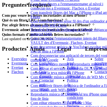
Preguntes freqüents
Com pujar fitxers a l'emmagatzematge al núvol i
connectar-los a Evermusic, Flacbox o Evertag
Com transferir fitxers del Mac a l'iPhone o iPad a
Com puc veure les lletres incrustades al meu iPhone?
Finder
Què és un fitxer LRC i com funciona?
Com transferir fitxers sense fil des d'un ordinador 
Puc afegir lletres als meus fitxers de música a l’iPhone?
iPhone amb WiFi-Drive
Evermusic admet lletres sincronitzades (temporitzades)?
Transferir fitxers de l'ordinador a l'iPhone mitjança
protocol SMB
Quins formats d’àudio admeten lletres incrustades?
Com connectar l'emmagatzematge intern del Blue
Last updated on
de juliol 28, 2024
VAULT des d'Evermusic, Flacbox, Evertag
Com descarregar música de YouTube i escoltar mú
Productes
Ajuda
Legal
Empresa
fora de línia a l'iPhone
Com desconnectar una aplicació de tercers del vos
Evervideo
FAQ
Avís
Sobre
compte de Google
Evermusic
Com fer-
legal
nosaltre
Com gravar vídeo mentre es reprodueix música a l
Evertag
ho
Política
Blog
Com activar el servidor multimèdia DLNA a Win
Flacbox
Guia
de
Contact
i reproduir la teva música a l'iPhone
d'usuari
privacitat
Com reproduir música a l'iPhone des de WD My 
Contactar
Política
Home
amb
de
Com transferir fitxers de música de l'ordinador a l
suport
galetes
sense iTunes amb WiFi-Drive
Termes i
Reprodueix música de Dropbox al teu iPhone quan
condicions
fora de línia
Acord de
Com editar etiquetes ID3 a iPhone i Mac
llicència