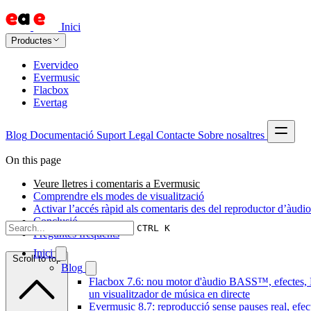
Inici
Productes
Evervideo
Evermusic
Flacbox
Evertag
Blog
Documentació
Suport
Legal
Contacte
Sobre nosaltres
On this page
Veure lletres i comentaris a Evermusic
Comprendre els modes de visualització
Activar l’accés ràpid als comentaris des del reproductor d’àudio
Conclusió
CTRL K
Preguntes freqüents
Inici
Scroll to top
Blog
Flacbox 7.6: nou motor d'àudio BASS™, efectes,
un visualitzador de música en directe
Evermusic 8.7: reproducció sense pauses real, efec