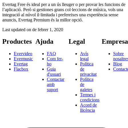
Evertag Free és ideal per a un ús lleuger o per provar les funcions de
l’aplicació. Però si gestiones grans col·leccions de música, vols una
integració al núvol il·limitada i prefereixes una experiència sense
anuncis, Evertag Premium és la millor opció.
Last updated on
de febrer 1, 2020
Productes
Ajuda
Legal
Empresa
Evervideo
FAQ
Avís
Sobre
Evermusic
Com fer-
legal
nosaltre
Evertag
ho
Política
Blog
Flacbox
Guia
de
Contact
d'usuari
privacitat
Contactar
Política
amb
de
suport
galetes
Termes i
condicions
Acord de
llicència