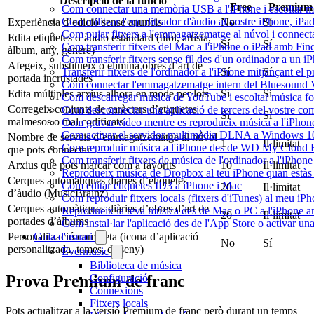
Descripció de la funció
Free
Premium
Com connectar una memòria USB a l'iPhone i escoltar músi
Com utilitzar l'equalitzador d'àudio al vostre iPhone, i
Experiència d’edició sense anuncis
No
Sí
Com pujar fitxers a l'emmagatzematge al núvol i connect
Edita etiquetes d’àudio estàndard (títol, artista,
Sí
Sí
Com transferir fitxers del Mac a l'iPhone o iPad amb Fin
àlbum, any, gènere)
Com transferir fitxers sense fil des d'un ordinador a un
Afegeix, substitueix o elimina obres d’art de
Sí
Sí
Transferir fitxers de l'ordinador a l'iPhone mitjançant el
portada incrustades
Com connectar l'emmagatzematge intern del Bluesound
Edita múltiples arxius alhora en mode per lots
Sí
Sí
Com descarregar música de YouTube i escoltar música fora
Corregeix conjunts de caràcters d’etiquetes
Com desconnectar una aplicació de tercers del vostre c
Sí
Sí
malmesos o mal codificats
Com gravar vídeo mentre es reprodueix música a l'iPhon
Com activar el servidor multimèdia DLNA a Windows 10 i
Nombre de serveis d’emmagatzematge al núvol
1
Il·limitat
Com reproduir música a l'iPhone des de WD My Cloud
que pots connectar
Com transferir fitxers de música de l'ordinador a l'iPho
Arxius que pots marcar com a favorits
10
Il·limitat
Reprodueix música de Dropbox al teu iPhone quan estàs f
Cerques automàtiques diàries d’etiquetes
Com editar etiquetes ID3 a iPhone i Mac
20
Il·limitat
d’àudio (MusicBrainz)
Com reproduir fitxers locals (fitxers d'iTunes) al meu iP
Cerques automàtiques diàries d’obres d’art de
Reprodueix la teva música des de Mac o PC a l'iPhone
20
Il·limitat
portades d’àlbums
Com instal·lar l'aplicació des de l'App Store o activar 
Personalització completa (icona d’aplicació
Guia d'usuari
No
Sí
personalitzada, temes, disseny)
Evermusic
Biblioteca de música
Prova Premium de franc
Configuració
Connexions
Fitxers locals
Pots actualitzar a la versió Premium de franc però durant un temps