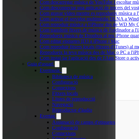
Com descarregar música de YouTube i escoltar músi
Com desconnectar una aplicació de tercers del vo
Com gravar vídeo mentre es reprodueix música a l
Com activar el servidor multimèdia DLNA a Window
Com reproduir música a l'iPhone des de WD My
Com transferir fitxers de música de l'ordinador a 
Reprodueix música de Dropbox al teu iPhone quan e
Com editar etiquetes ID3 a iPhone i Mac
Com reproduir fitxers locals (fitxers d'iTunes) al 
Reprodueix la teva música des de Mac o PC a l'
Com instal·lar l'aplicació des de l'App Store o ac
Guia d'usuari
Evermusic
Biblioteca de música
Configuració
Connexions
Fitxers locals
Llistes de reproducció
Navegació
Reproductor d'àudio
Evertag
Assignació de camps d'etiquetes
Configuració
Connexions
Editor d'etiquetes