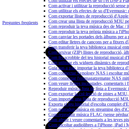
Com utilitzar els efectes de so i el DSP a 
Com activar i utilitzar la reproducció sense
Com utilitzar els efectes de so d'Evermusic: 
Com exportar llistes de reproducció d'Apple
Com crear una llista de reproducció M3U pe
Preguntes freqüents
Com reproduir la teva música des de Mac / 
Com reproduir la teva pròpia música a l'iP
Com canviar les portades dels àlbums per a pi
Com editar lletres de cançons per a fitxers
Com transferir la teva biblioteca musical ent
Com arxivar (ZIP) llistes de reproducció, àlbu
Com fer scrobble del teu historial musical 
Com utilitzar els widgets dinàmics de repro
Guia pas a pas: importar la teva biblioteca 
Com connectar Synology NAS i escoltar mús
Com connectar l'emmagatzematge NAS mitja
Com veure lletres incrustades, comentaris i 
Reproduir música fora de línia a Evermusic i 
Com exportar la col·lecció de pistes a M3
Com importar una llista de reproducció M3
Exporta el teu historial d'escolta complet d
Com reproduir música en streaming des d'i
Com reproduir música FLAC (sense pèrdua)
Com afegir i veure comentaris a les teves p
Com escoltar audiolibres a l'iPhone, iPad 