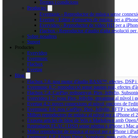
Termes i condicions
Productes
Evermusic - Reproductor de música sense connexi
Evertag - Editor d'etiquetes de música per a iPhon
Evervideo - Reproductor de vídeo HD per a iPhon
Flacbox - Reproductor d'àudio d'alta resolució per
Sobre nosaltres
Suport
Productes
Evervideo
Evermusic
Flacbox
Evertag
Blog
Flacbox 7.6: nou motor d'àudio BASS™, efectes, DSP i u
Evermusic 8.7: reproducció sense pauses real, efectes d'à
Flacbox 7.4: CarPlay redissenyat, Plex, Jellyfin, Subson
Evervideo 1.7: nous Plex, Jellyfin, streaming al núvol i 
Evertag 4.2: noves connexions al núvol, opcions de l'edit
Evermusic 8.6: nou CarPlay, Plex, Jellyfin, SFTP i widget
Millors reproductors de música al núvol per a iPhone el 
Exporta articles de blog de Wix a Markdown amb Open
Reprodueix FLAC i DSD sense pèrdua a iPhone i Mac 
Millor reproductor de música al núvol per a iPhone i iPa
Evermusic 6.8: Aliyun Drive, Synology, nous estils d'inte