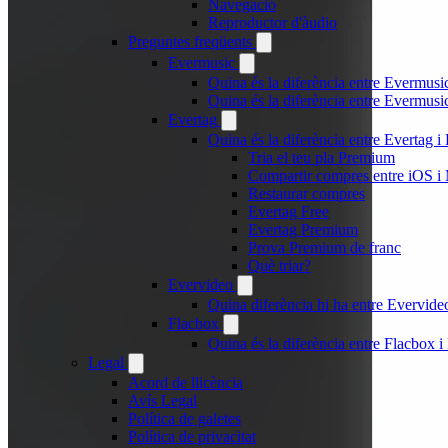
Navegació
Reproductor d'àudio
Preguntes freqüents
Evermusic
Quina és la diferència entre Evermusi
Quina és la diferència entre Evermus
Evertag
Quina és la diferència entre Evertag 
Tria el teu pla Premium
Compartir compres entre iOS i
Restaurar compres
Evertag Free
Evertag Premium
Prova Premium de franc
Què triar?
Evervideo
Quina diferència hi ha entre Evervid
Flacbox
Quina és la diferència entre Flacbox
Legal
Acord de llicència
Avís Legal
Política de galetes
Política de privacitat