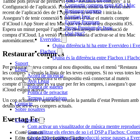
També pots provar de prémer el botó “Restaura les compres” a la
Compartir compres entre iOS i Mac
Configuració de l’aplicació. Posteriorment, instal·la la versió més
Restaurar compres
recent de l’aplicació des de l’App Store al teu Mac i inicia-la.
Evertag Free
Assegura’t de tenir connexió a internet i d’usar el mateix compte
Evertag Premium
d’iCloud i App Store al teu Mac que vas usar al teu dispositiu iOS.
Prova Premium de franc
Espera un minut perquè l’aplicació descarregui la informació de
Què triar?
compra d’iCloud. La versió Premium hauria d’activar-se al teu Mac
Evervideo
automàticament.
Quina diferència hi ha entre Evervideo i E
Flacbox
Restaurar compres
Quina és la diferència entre Flacbox i Flac
Suport
Per restaurar la teva compra al nou dispositiu, usa el menú “Restaura
Legal
les compres”. Veuràs la llista de les teves compres. Si no veus totes le
Acord de llicència
teves compres, comprova si el dispositiu està connectat al mateix
Avís Legal
compte d’iTunes que es va usar per fer les compres, i assegura’t que
Política de galetes
iCloud estigui activat.
Política de privacitat
Termes i condicions
Un cop actualitzis l’aplicació, veuràs la pantalla d’estat Premium amb
Contacte
detalls de les teves compres actuals.
Sobre nosaltres
Evertag Free
Com fer-ho
Com activar un visualitzador de música mentre reprodueix
Com utilitzar els efectes de so i el DSP a Flacbox: Comp
Conté anuncis
Com activar i utilitzar la reproducció sense pauses a Eve
Edita més de 120 etiquetes d’àudio