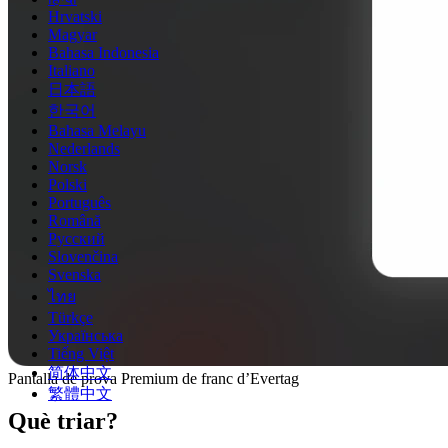
Hrvatski
Magyar
Bahasa Indonesia
Italiano
日本語
한국어
Bahasa Melayu
Nederlands
Norsk
Polski
Português
Română
Русский
Slovenčina
Svenska
ไทย
Türkçe
Українська
Tiếng Việt
简体中文
Pantalla de prova Premium de franc d’Evertag
繁體中文
Què triar?