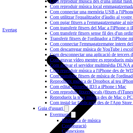
Com reproduir música des d'una unitat fla
Com reproduir música local emmagatzemada
Com connectar una memòria USB a l'iPhone i 
Com utilitzar l'equalitzador d'àudio al vos
Com pujar fitxers a l'emmagatzematge al núv
Com transferir fitxers del Mac a l'iPhone o 
Evertag
Com transferir fitxers sense fil des d'un or
Transferir fitxers de l'ordinador a l'iPhone 
Com connectar l'emmagatzematge intern de
Com descarregar música de YouTube i escolta
Com desconnectar una aplicació de tercers 
Com gravar vídeo mentre es reprodueix músi
Com activar el servidor multimèdia DLNA a 
Com reproduir música a l'iPhone des de 
Com transferir fitxers de música de l'ordin
Reprodueix música de Dropbox al teu iPhone 
Com editar etiquetes ID3 a iPhone i Mac
Com reproduir fitxers locals (fitxers d'iTun
Reprodueix la teva música des de Mac o P
Com instal·lar l'aplicació des de l'App Stor
Guia d'usuari
Evermusic
Biblioteca de música
Configuració
Connexions