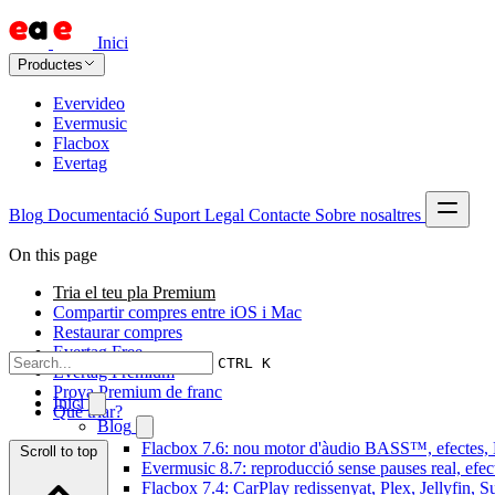
Inici
Productes
Evervideo
Evermusic
Flacbox
Evertag
Blog
Documentació
Suport
Legal
Contacte
Sobre nosaltres
On this page
Tria el teu pla Premium
Compartir compres entre iOS i Mac
Restaurar compres
Evertag Free
CTRL K
Evertag Premium
Prova Premium de franc
Inici
Què triar?
Blog
Flacbox 7.6: nou motor d'àudio BASS™, efectes, D
Scroll to top
Evermusic 8.7: reproducció sense pauses real, efec
Flacbox 7.4: CarPlay redissenyat, Plex, Jellyfin, 