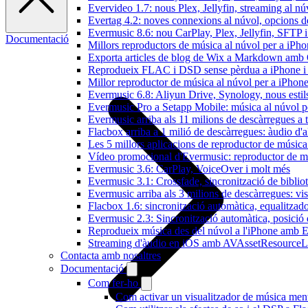
Evervideo 1.7: nous Plex, Jellyfin, streaming al nú
Evertag 4.2: noves connexions al núvol, opcions de 
Evermusic 8.6: nou CarPlay, Plex, Jellyfin, SFTP i 
Documentació
Millors reproductors de música al núvol per a iPho
Exporta articles de blog de Wix a Markdown am
Reprodueix FLAC i DSD sense pèrdua a iPhone 
Millor reproductor de música al núvol per a iPhone
Evermusic 6.8: Aliyun Drive, Synology, nous estils 
Evermusic Pro a Setapp Mobile: música al núvol p
Evermusic arriba als 11 milions de descàrregues a 
Flacbox arriba a 1 milió de descàrregues: àudio d'a
Les 5 millors aplicacions de reproductor de música
Vídeo promocional d'Evermusic: reproductor de m
Evermusic 3.6: CarPlay, VoiceOver i molt més
Evermusic 3.1: Crossfade, sincronització de bibliot
Evermusic arriba als 3 milions de descàrregues: vi
Flacbox 1.6: sincronització automàtica, equalitza
Evermusic 2.3: Sincronització automàtica, posició 
Reprodueix música des del núvol a l'iPhone amb 
Streaming d'àudio en iOS amb AVAssetResourceL
Contacta amb nosaltres
Documentació
Com fer-ho
Com activar un visualitzador de música ment