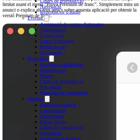
Llistes de reproducció
limitat usant el menú “Prova Premium de franc”. Simplement mira un
Navegació
anunci o explica als teus amics sobre aquesta aplicació per obtenir la
Reproductor d'àudio
versió Premium de franc.
Evertag
Assignació de camps d'etiquetes
Configuració
Connexions
Editor d'etiquetes
Fitxers locals
Navegació
Evervideo
Biblioteca multimèdia
Configuració
Fitxers
Llistes de reproducció
Navegació
Reproductor multimèdia
Flacbox
Biblioteca musical
Configuració
Connexions
Fitxers locals
Llistes de reproducció
Navegació
Reproductor d'àudio