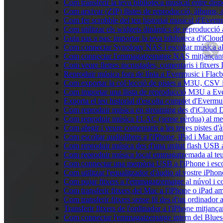
Com transferir la teva biblioteca musical entre dis
Com arxivar (ZIP) llistes de reproducció, àlbums, ar
Com fer scrobble del teu historial musical d'Everm
Com utilitzar els widgets dinàmics de reproducció 
Guia pas a pas: importar la teva biblioteca d'iClo
Com connectar Synology NAS i escoltar música a
Com connectar l'emmagatzematge NAS mitjançant 
Com veure lletres incrustades, comentaris i fitxer
Reproduir música fora de línia a Evermusic i Flacbo
Com exportar la col·lecció de pistes a M3U, CSV
Com importar una llista de reproducció M3U a Ev
Exporta el teu historial d'escolta complet d'Evermu
Com reproduir música en streaming des d'iCloud 
Com reproduir música FLAC (sense pèrdua) al m
Com afegir i veure comentaris a les teves pistes 
Com escoltar audiolibres a l'iPhone, iPad i Mac 
Com reproduir música des d'una unitat flash USB
Com reproduir música local emmagatzemada al te
Com connectar una memòria USB a l'iPhone i escolt
Com utilitzar l'equalitzador d'àudio al vostre iP
Com pujar fitxers a l'emmagatzematge al núvol i c
Com transferir fitxers del Mac a l'iPhone o iPad a
Com transferir fitxers sense fil des d'un ordinado
Transferir fitxers de l'ordinador a l'iPhone mitjan
Com connectar l'emmagatzematge intern del Blue