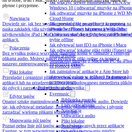
na iPhone, iPad i Mac, dzięki czemu zarządzanie muzyką stanie się
Jak włączyć serwer multimediów DLNA w
płynne i przyjemne.
Windows 10 i odtwarzać muzykę na iPhoni
Jak odtwarzać muzykę na iPhonie z WD M
Nawigacja
Cloud Home
Dowiedz się, jak bez wysiłku poruszać się po aplikacji za pomocą
Jak przesłać pliki muzyczne z komputera na
paska zakładek (dla użytkowników iPhone) lub menu lewego (dla
iPhone bez iTunes za pomocą WiFi-Drive
użytkowników iPad i Mac), aby uzyskać dostęp do wszystkich funkcj
Odtwarzaj muzykę z Dropbox na iPhonie w
aplikacji.
trybie offline
Jak edytować tagi ID3 na iPhonie i Macu
Połączenia
Jak odtwarzać lokalne pliki (pliki iTunes) na
Bez wysiłku połącz wszystkie dostępne konta w chmurze z cennymi
moim iPhonie
plikami audio. Możesz nawet edytować pliki online za pomocą
Strumieniuj muzykę z Maca lub PC na iPho
naszego zintegrowanego menedżera plików.
za pomocą SMB
Jak zainstalować aplikację z App Store lub
Pliki lokalne
aktywować zakup w aplikacji za pomocą k
Przeglądaj i organizuj pliki przechowywane w folderze Dokumenty
promocyjnego
aplikacji lub na urządzeniu. Używaj wbudowanego menedżera plikó
Podręcznik użytkownika
do edycji i zarządzania plikami audio.
Evermusic
Edytor tagów
Biblioteka muzyki
Opanuj sztukę manipulowania metadanymi plików audio. Dowiedz
Listy odtwarzania
się, jak edytować metadane, zmieniać okładki albumów i płynnie
Nawigacja
zarządzać wieloma plikami jednocześnie.
Odtwarzacz audio
Mapowania pól tagów
Pliki lokalne
Poznaj pełną listę pól tagów audio obsługiwanych przez aplikację
Połączenia
Evertag, w tym wewnętrzne nazwy pól i mapowania między
Ustawienia