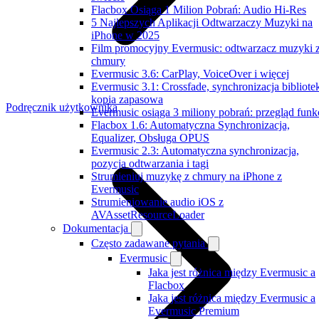
Flacbox Osiąga 1 Milion Pobrań: Audio Hi-Res
5 Najlepszych Aplikacji Odtwarzaczy Muzyki na
iPhone w 2025
Film promocyjny Evermusic: odtwarzacz muzyki 
chmury
Evermusic 3.6: CarPlay, VoiceOver i więcej
Evermusic 3.1: Crossfade, synchronizacja bibliotek
kopia zapasowa
Podręcznik użytkownika
Evermusic osiąga 3 miliony pobrań: przegląd funkc
Flacbox 1.6: Automatyczna Synchronizacja,
Equalizer, Obsługa OPUS
Evermusic 2.3: Automatyczna synchronizacja,
pozycja odtwarzania i tagi
Strumieniuj muzykę z chmury na iPhone z
Evermusic
Strumieniowanie audio iOS z
AVAssetResourceLoader
Dokumentacja
Często zadawane pytania
Evermusic
Jaka jest różnica między Evermusic a
Flacbox
Jaka jest różnica między Evermusic a
Evermusic Premium