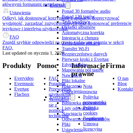
głównymi formatami metadanych.
Evertag
Ponad 30 formatów audio
Ustawienia
Ponad 120 tagów
Odkryj, jak dostosować korzystanie z aplikacji, doprecyzować
Tryb wsadowy
wydajność, zarządzać zużyciem danych oraz dostosować preferencje
Okładki albumów
językowe i interfejsu użytkownika.
Automatyczna korekta
FAQ
Integracja z chmurą
Znajdź szybkie odpowiedzi na często zadawane pytania w sekcji
Zarządzanie plikami
FAQ.
Transfer Wi-Fi
Last updated on
stycznia 1, 2020
Bezpieczeństwo danych
Pierwsze kroki z Evertag
Produkty
Pomoc
Informacje
Firma
Edytor tagów
Mapowania pól tagów
prawne
Nawigacja
Evervideo
FAQ
O nas
Pliki lokalne
Evermusic
Poradnik
Blog
Połączenia
Nota
Evertag
Przewodnik
Kontakt
Ustawienia
prawna
Flacbox
użytkownika
Polityka
Evervideo
Skontaktuj
prywatności
Biblioteka multimediów
się z
Polityka
Listy odtwarzania
pomocą
cookies
Nawigacja
techniczną
Regulamin
Odtwarzacz multimediów
Umowa
Pliki
licencyjna
Ustawienia