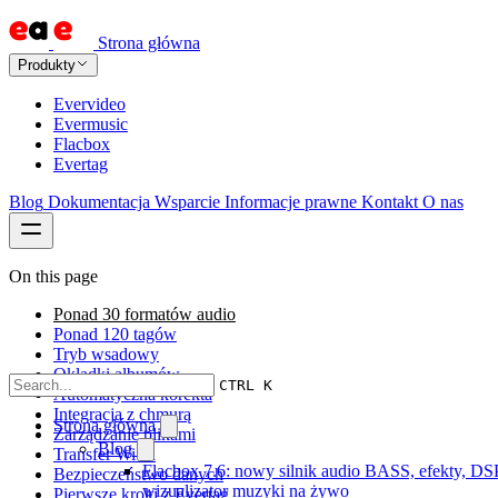
Strona główna
Produkty
Evervideo
Evermusic
Flacbox
Evertag
Blog
Dokumentacja
Wsparcie
Informacje prawne
Kontakt
O nas
On this page
Ponad 30 formatów audio
Ponad 120 tagów
Tryb wsadowy
Okładki albumów
CTRL K
Automatyczna korekta
Integracja z chmurą
Strona główna
Zarządzanie plikami
Blog
Transfer Wi-Fi
Flacbox 7.6: nowy silnik audio BASS, efekty, DSP
Bezpieczeństwo danych
wizualizator muzyki na żywo
Pierwsze kroki z Evertag