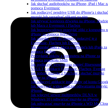
Jak słuchać audiobooków na iPhone, iPad i Mac z
pomocą Evermusic
Jak podłączyć pendrive USB do iPhone'a i słucha
muzyki lub zarządzać plikami na nim
Jak używać korektora dźwięku na iPhonie, iPadzi
lub Macu z Evermusic i Flacbox
Jak bezprzewodowo przesyłać pliki z komputera n
iPhone za pomocą WiFi-Drive
Jak przesłać pliki do chmury i połączyć je z
Evermusic, Flacbox lub Evertag
Jak przesłać pliki z Maca na iPhone'a lub iPada za
pomocą Findera
Przesyłanie plików z komputera na iPhone za
pomocą protokołu SMB
Jak podłączyć wewnętrzną pamięć Bluesound
VAULT z aplikacji Evermusic, Flacbox, Evertag
Jak pobrać muzykę z YouTube i słuchać muzyki
offline na iPhone
Jak odłączyć aplikację innej firmy od konta Googl
Jak nagrywać wideo podczas odtwarzania muzyki
iPhonie
Jak włączyć serwer multimediów DLNA w
Windows 10 i odtwarzać muzykę na iPhonie
Jak odtwarzać muzykę na iPhonie z WD My Clou
Home