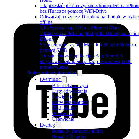
Jak przesłać pliki muzyczne z komputera na iPhon
bez iTunes za pomocą WiFi-Drive
Odtwarzaj muzykę z Dropbox na iPhonie w trybie
offline
Jak edytować tagi ID3 na iPhonie i Macu
Jak odtwarzać lokalne pliki (pliki iTunes) na moim
iPhonie
Strumieniuj muzykę z Maca lub PC na iPhone za
pomocą SMB
Jak zainstalować aplikację z App Store lub
aktywować zakup w aplikacji za pomocą kodu
promocyjnego
Podręcznik użytkownika
Evermusic
Biblioteka muzyki
Listy odtwarzania
Nawigacja
Odtwarzacz audio
Pliki lokalne
Połączenia
Ustawienia
Evertag
Ponad 30 formatów audio
Ponad 120 tagów