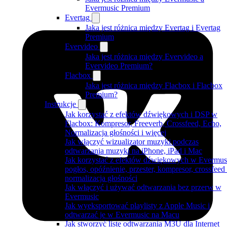
Evermusic Premium
Evertag
Jaka jest różnica między Evertag i Evertag
Premium
Evervideo
Jaka jest różnica między Evervideo a
Evervideo Premium?
Flacbox
Jaka jest różnica między Flacbox i Flacbox
Premium?
Instrukcje
Jak korzystać z efektów dźwiękowych i DSP w
Flacbox: Kompresor, Freeverb, Crossfeed, Echo,
Normalizacja głośności i więcej
Jak włączyć wizualizator muzyki podczas
odtwarzania muzyki na iPhone, iPad i Mac
Jak korzystać z efektów dźwiękowych w Evermus
pogłos, opóźnienie, przester, kompresor, crossfeed 
normalizacja głośności
Jak włączyć i używać odtwarzania bez przerw w
Evermusic
Jak wyeksportować playlisty z Apple Music i
odtwarzać je w Evermusic na Macu
Jak stworzyć listę odtwarzania M3U dla Internet