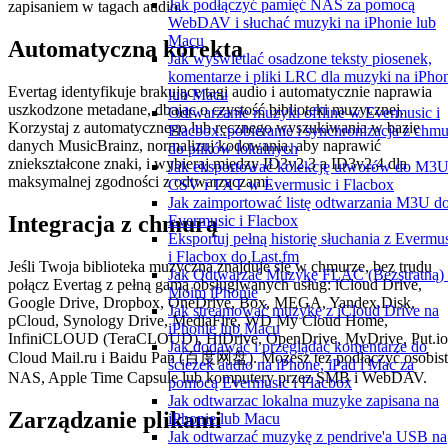
Jak podłączyć pamięć NAS za pomocą
zapisaniem w tagach audio.
WebDAV i słuchać muzyki na iPhonie lub
Macu
Automatyczna korekta
Jak wyświetlać osadzone teksty piosenek,
komentarze i pliki LRC dla muzyki na iPho
Evertag identyfikuje brakujące tagi audio i automatycznie naprawia
lub Macu
uszkodzone metadane, dbając o czystość biblioteki muzycznej.
Odtwarzanie muzyki offline w Evermusic i
Korzystaj z automatycznego lub ręcznego wyszukiwania w bazie
Flacbox: pobieranie i synchronizacja z chm
danych MusicBrainz, normalizuj kodowania, aby naprawić
do plików lokalnych
zniekształcone znaki, i wybieraj między ID3v2.3 a ID3v2.4 dla
Jak eksportować kolekcję utworów do M3U
maksymalnej zgodności z odtwarzaczami.
CSV i TXT w Evermusic i Flacbox
Jak zaimportować listę odtwarzania M3U d
Integracja z chmurą
Evermusic i Flacbox
Eksportuj pełną historię słuchania z Evermu
i Flacbox do Last.fm
Jeśli Twoja biblioteka muzyczna znajduje się w chmurze, bez trudu
Jak Odtwarzać Muzykę FLAC (Bezstratną)
połącz Evertag z pełną gamą obsługiwanych usług: iCloud Drive,
Moim iPhonie
Google Drive, Dropbox, OneDrive, Box, MEGA, Yandex.Disk,
Jak streamować muzykę z iCloud Drive na
pCloud, Synology Drive, MediaFire, WD My Cloud Home,
iPhonie lub Macu
InfiniCLOUD (TeraCLOUD), HiDrive, OpenDrive, MyDrive, Put.io
Jak dodawać i przeglądać komentarze do
Cloud Mail.ru i Baidu Pan (百度网盘). Możesz też podłączyć osobis
ścieżek audio na iPhone, iPad i Mac za
NAS, Apple Time Capsule lub komputery przez SMB i WebDAV.
pomocą Evermusic i Flacbox
Jak odtwarzac lokalna muzyke zapisana na
Zarządzanie plikami
iPhonie lub Macu
Jak odtwarzać muzykę z pendrive'a USB na