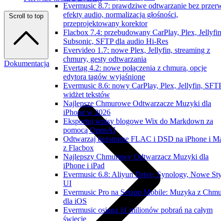
Evermusic 8.7: prawdziwe odtwarzanie bez przer
efekty audio, normalizacja głośności,
Scroll to top
przeprojektowany korektor
Flacbox 7.4: przebudowany CarPlay, Plex, Jellyfin
Subsonic, SFTP dla audio Hi-Res
Evervideo 1.7: nowe Plex, Jellyfin, streaming z
chmury, gesty odtwarzania
Dokumentacja
Evertag 4.2: nowe połączenia z chmurą, opcje
edytora tagów wyjaśnione
Evermusic 8.6: nowy CarPlay, Plex, Jellyfin, SFTP
widżet tekstów
Najlepsze Chmurowe Odtwarzacze Muzyki dla
iPhone w 2026
Eksportuj wpisy blogowe Wix do Markdown za
pomocą OpenAI
Odtwarzaj bezstratne FLAC i DSD na iPhone i M
z Flacbox
Najlepszy Chmurowy Odtwarzacz Muzyki dla
iPhone i iPad
Evermusic 6.8: Aliyun Drive, Synology, Nowe Sty
UI
Evermusic Pro na Setapp Mobile: Muzyka z Chm
dla iOS
Evermusic osiąga 11 milionów pobrań na całym
świecie