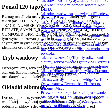
Jak odtwarzać muzykę z Mac / PC / Linux /
NAS na iPhonie za pomocą serwera Kodi
Ponad 120 tagów
DLNA
Jak odtwarzać własną muzykę na iPhonie z
Evertag umożliwia modyfikowanie najpopularniejszych tagów audio,
pomocą CarPlay
takich jak TITLE, ARTIST, ALBUM, COMMENT, GENRE,
Jak zmienić okładki albumów dla lokalnych
TRACK_NUMBER, YEAR, FRONT_COVER, DURATION,
utworów na Spotify: przewodnik krok po
BITRATE, SAMPLE_RATE, CHANNELS, ALBUM_ARTIST,
kroku (telefon i komputer)
COMPOSER, BPM, DISK_NUMBER, RATING, teksty piosenek (
Jak edytować teksty piosenek w plikach aud
tym zsynchronizowane) i wiele innych. Przełącz się na rozszerzony
na iPhone lub MAC
edytor, aby uzyskać dostęp do wszystkich obsługiwanych pól, w tym
Jak przenieść bibliotekę muzyczną między
identyfikatorów MusicBrainz i wartości replay-gain.
urządzeniami w Evermusic: przewodnik kro
po kroku
Tryb wsadowy
Jak archiwizować (ZIP) listy odtwarzania,
albumy, wykonawców i gatunki w Evermus
i Flacbox oraz przenieść na inne urządzenie
Oszczędzaj czas, wybierając wiele plików i edytując je jak jeden
Jak scrobblować historię muzyki z Evermus
element. Szybko i sprawnie wprowadzaj zmiany do wspólnych
lub Flacbox do Last.fm
metadanych w całej kolekcji muzycznej.
Jak używać dynamicznych widgetów Teraz
Odtwarzane w Evermusic i Flacbox na
Okładki albumów
iPhonie i Macu
Przewodnik krok po kroku: Importowanie
biblioteki iCloud do Evermusic i Flacbox
Dostosuj pliki muzyczne, aktualizując okładki albumów bezpośredni
Jak podłączyć Synology NAS i słuchać
w aplikacji — wybieraj grafikę z biblioteki Zdjęcia, chmury lub
muzyki na iPhonie lub Macu
pobranych plików i decyduj, jak okładki są skalowane przed