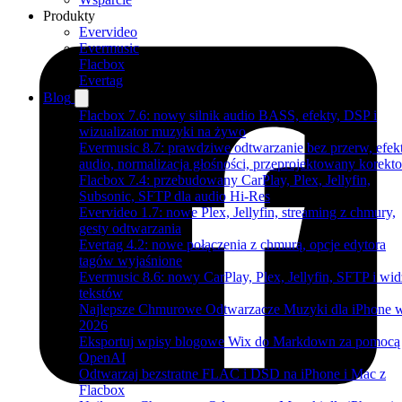
Produkty
Evervideo
Evermusic
Flacbox
Evertag
Blog
Flacbox 7.6: nowy silnik audio BASS, efekty, DSP i
wizualizator muzyki na żywo
Evermusic 8.7: prawdziwe odtwarzanie bez przerw, efek
audio, normalizacja głośności, przeprojektowany korekto
Flacbox 7.4: przebudowany CarPlay, Plex, Jellyfin,
Subsonic, SFTP dla audio Hi-Res
Evervideo 1.7: nowe Plex, Jellyfin, streaming z chmury,
gesty odtwarzania
Evertag 4.2: nowe połączenia z chmurą, opcje edytora
tagów wyjaśnione
Evermusic 8.6: nowy CarPlay, Plex, Jellyfin, SFTP i wid
tekstów
Najlepsze Chmurowe Odtwarzacze Muzyki dla iPhone 
2026
Eksportuj wpisy blogowe Wix do Markdown za pomocą
OpenAI
Odtwarzaj bezstratne FLAC i DSD na iPhone i Mac z
Flacbox