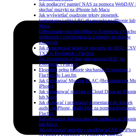
Jak podłączyć pamięć NAS za pomocą WebDAV 
słuchać muzyki na iPhonie lub Macu
Jak wyświetlać osadzone teksty piosenek,
komentarze i pliki LRC dla muzyki na iPhonie lub
Macu
Odtwarzanie muzyki offline w Evermusic i Flacbo
pobieranie i synchronizacja z chmury do plików
lokalnych
Jak eksportować kolekcję utworów do M3U, CSV
TXT w Evermusic i Flacbox
Jak zaimportować listę odtwarzania M3U do
Evermusic i Flacbox
Eksportuj pełną historię słuchania z Evermusic i
Flacbox do Last.fm
Jak Odtwarzać Muzykę FLAC (Bezstratną) na M
iPhonie
Jak streamować muzykę z iCloud Drive na iPhoni
lub Macu
Jak dodawać i przeglądać komentarze do ścieżek
audio na iPhone, iPad i Mac za pomocą Evermusic
Flacbox
Jak odtwarzac lokalna muzyke zapisana na iPhoni
lub Macu
Jak odtwarzać muzykę z pendrive'a USB na iPhon
za pomocą Evermusic i iXpand od SanDisk