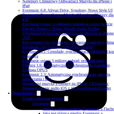
Najlepszy Chmurowy Odtwarzacz Muzyki dla iPhone i
iPad
Evermusic 6.8: Aliyun Drive, Synology, Nowe Style UI
Evermusic Pro na Setapp Mobile: Muzyka z Chmury dla
iOS
Evermusic osiąga 11 milionów pobrań na całym świecie
Flacbox Osiąga 1 Milion Pobrań: Audio Hi-Res
5 Najlepszych Aplikacji Odtwarzaczy Muzyki na iPhon
2025
Film promocyjny Evermusic: odtwarzacz muzyki z chmu
Evermusic 3.6: CarPlay, VoiceOver i więcej
Evermusic 3.1: Crossfade, synchronizacja biblioteki i ko
zapasowa
Evermusic osiąga 3 miliony pobrań: przegląd funkcji
Flacbox 1.6: Automatyczna Synchronizacja, Equalizer,
Obsługa OPUS
Evermusic 2.3: Automatyczna synchronizacja, pozycja
odtwarzania i tagi
Strumieniuj muzykę z chmury na iPhone z Evermusic
Strumieniowanie audio iOS z AVAssetResourceLoader
Dokumentacja
Często zadawane pytania
Evermusic
Jaka jest różnica między Evermusic a Flacb
Jaka jest różnica między Evermusic a