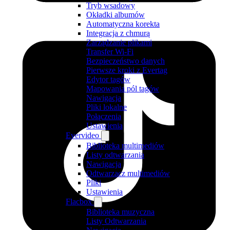
Tryb wsadowy
Okładki albumów
Automatyczna korekta
Integracja z chmurą
Zarządzanie plikami
Transfer Wi-Fi
Bezpieczeństwo danych
Pierwsze kroki z Evertag
Edytor tagów
Mapowania pól tagów
Nawigacja
Pliki lokalne
Połączenia
Ustawienia
Evervideo
Biblioteka multimediów
Listy odtwarzania
Nawigacja
Odtwarzacz multimediów
Pliki
Ustawienia
Flacbox
Biblioteka muzyczna
Listy Odtwarzania