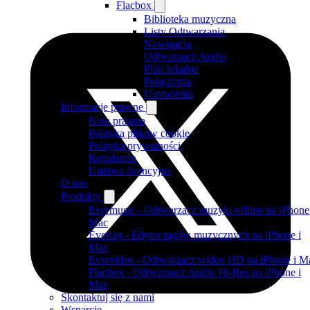
Flacbox
Biblioteka muzyczna
Listy Odtwarzania
Nawigacja
Odtwarzacz Audio
Pliki lokalne
Połączenia
Ustawienia
Informacje prawne
Nota prawna
Polityka plików cookie
Polityka prywatności
Regulamin
Umowa licencyjna
O nas
Produkty
Evermusic - Odtwarzacz muzyki offline na iPhone
Mac
Evertag - Edytor tagów muzycznych na iPhone i
Mac
Evervideo - Odtwarzacz wideo HD na iPhone i M
Flacbox - Odtwarzacz Audio Hi-Res na iPhone i
Mac
Skontaktuj się z nami
Wsparcie