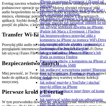
iPhonie za pomocą Evermusic i iXpand od
Evertag zawiera wbudowany menedżer plików obsługujący wszystki
SanDisk
podstawowe operacje na plikach. Możesz również edytować pliki
Jak słuchać audiobooków na iPhone, iPad i
audio bezpośrednio na urządzeniu dzięki wygodnej funkcji otwarcia 
Mac za pomocą Evermusic
miejscu, eliminując potrzebę kopiowania plików z zewnętrznych
Jak podłączyć pendrive USB do iPhone'a i
aplikacji. Szybki dostęp, Ostatnio otwarte i Ulubione pomagają szyb
słuchać muzyki lub zarządzać plikami na ni
przejść do plików, z którymi najczęściej pracujesz.
Jak używać korektora dźwięku na iPhonie,
iPadzie lub Macu z Evermusic i Flacbox
Transfer Wi-Fi
Jak bezprzewodowo przesyłać pliki z
komputera na iPhone za pomocą WiFi-Driv
Jak przesłać pliki do chmury i połączyć je z
Przesyłaj pliki audio na swoje urządzenie bez wysiłku za pomocą
Evermusic, Flacbox lub Evertag
przeglądarki internetowej na komputerze dzięki funkcji Wi-Fi Drive
Jak przesłać pliki z Maca na iPhone'a lub
lub używaj iTunes File Sharing z kablem na iPhone i iPad.
iPada za pomocą Findera
Przesyłanie plików z komputera na iPhone 
Bezpieczeństwo danych
pomocą protokołu SMB
Jak podłączyć wewnętrzną pamięć Bluesou
Miej pewność, że Twoje dane są bezpieczne. Evertag pozwala ustawi
VAULT z aplikacji Evermusic, Flacbox,
hasło do aplikacji, dodając dodatkową warstwę ochrony kolekcji
Evertag
muzycznej.
Jak pobrać muzykę z YouTube i słuchać
muzyki offline na iPhone
Pierwsze kroki z Evertag
Jak odłączyć aplikację innej firmy od konta
Google
Jak nagrywać wideo podczas odtwarzania
W tym przewodniku dowiesz się, jak wykorzystać możliwości Evert
muzyki na iPhonie