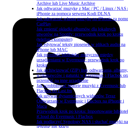
Archive lub Live Music Archive
Jak odtwarzać muzykę z Mac / PC / Linux / NAS 
iPhonie za pomocą serwera Kodi DLNA
Jak odtwarzać własną muzykę na iPhonie za pom
CarPlay
Jak zmienić okładki albumów dla lokalnych
utworów na Spotify: przewodnik krok po kroku
(telefon i komputer)
Jak edytować teksty piosenek w plikach audio na
iPhone lub MAC
Jak przenieść bibliotekę muzyczną między
urządzeniami w Evermusic: przewodnik krok po
kroku
Jak archiwizować (ZIP) listy odtwarzania, albumy,
wykonawców i gatunki w Evermusic i Flacbox or
przenieść na inne urządzenie
Jak scrobblować historię muzyki z Evermusic lub
Flacbox do Last.fm
Jak używać dynamicznych widgetów Teraz
Odtwarzane w Evermusic i Flacbox na iPhonie i
Macu
Przewodnik krok po kroku: Importowanie bibliote
iCloud do Evermusic i Flacbox
Jak podłączyć Synology NAS i słuchać muzyki na
iPhonie lub Macu