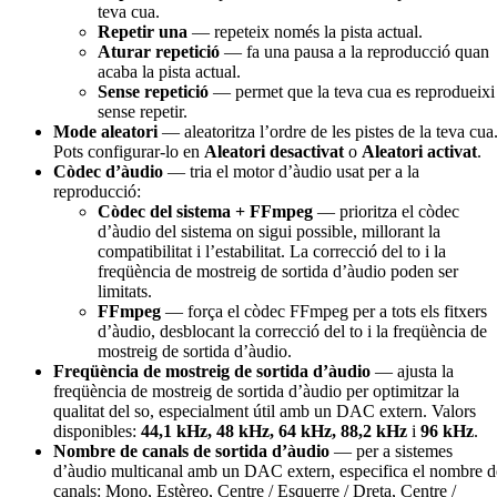
teva cua.
Repetir una
— repeteix només la pista actual.
Aturar repetició
— fa una pausa a la reproducció quan
acaba la pista actual.
Sense repetició
— permet que la teva cua es reprodueixi
sense repetir.
Mode aleatori
— aleatoritza l’ordre de les pistes de la teva cua
Pots configurar-lo en
Aleatori desactivat
o
Aleatori activat
.
Còdec d’àudio
— tria el motor d’àudio usat per a la
reproducció:
Còdec del sistema + FFmpeg
— prioritza el còdec
d’àudio del sistema on sigui possible, millorant la
compatibilitat i l’estabilitat. La correcció del to i la
freqüència de mostreig de sortida d’àudio poden ser
limitats.
FFmpeg
— força el còdec FFmpeg per a tots els fitxers
d’àudio, desblocant la correcció del to i la freqüència de
mostreig de sortida d’àudio.
Freqüència de mostreig de sortida d’àudio
— ajusta la
freqüència de mostreig de sortida d’àudio per optimitzar la
qualitat del so, especialment útil amb un DAC extern. Valors
disponibles:
44,1 kHz, 48 kHz, 64 kHz, 88,2 kHz
i
96 kHz
.
Nombre de canals de sortida d’àudio
— per a sistemes
d’àudio multicanal amb un DAC extern, especifica el nombre d
canals: Mono, Estèreo, Centre / Esquerre / Dreta, Centre /