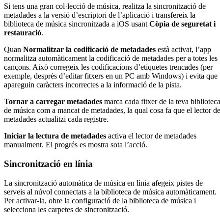
Si tens una gran col·lecció de música, realitza la sincronització de
metadades a la versió d’escriptori de l’aplicació i transfereix la
biblioteca de música sincronitzada a iOS usant
Còpia de seguretat i
restauració
.
Quan
Normalitzar la codificació de metadades
està activat, l’app
normalitza automàticament la codificació de metadades per a totes les
cançons. Això corregeix les codificacions d’etiquetes trencades (per
exemple, després d’editar fitxers en un PC amb Windows) i evita que
apareguin caràcters incorrectes a la informació de la pista.
Tornar a carregar metadades
marca cada fitxer de la teva bibliotec
de música com a mancat de metadades, la qual cosa fa que el lector d
metadades actualitzi cada registre.
Iniciar la lectura de metadades
activa el lector de metadades
manualment. El progrés es mostra sota l’acció.
Sincronització en línia
La sincronització automàtica de música en línia afegeix pistes de
serveis al núvol connectats a la biblioteca de música automàticament.
Per activar-la, obre la configuració de la biblioteca de música i
selecciona les carpetes de sincronització.