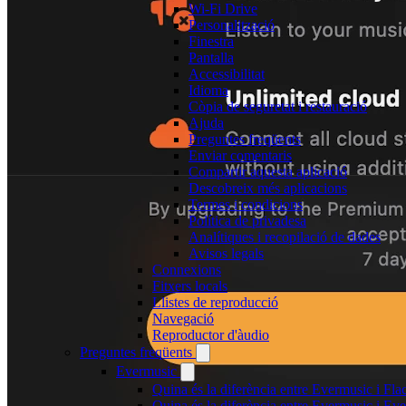
Wi-Fi Drive
Personalització
Finestra
Pantalla
Accessibilitat
Idioma
Còpia de seguretat i restauració
Ajuda
Preguntes freqüents
Enviar comentaris
Compartir aquesta aplicació
Descobreix més aplicacions
Termes i condicions
Política de privadesa
Analítiques i recopilació de dades
Avisos legals
Connexions
Fitxers locals
Llistes de reproducció
Navegació
Reproductor d'àudio
Preguntes freqüents
Evermusic
Quina és la diferència entre Evermusic i Fl
Quina és la diferència entre Evermusic i E