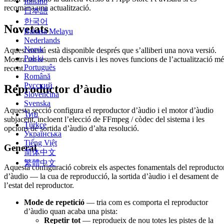
Italiano
recomana una actualització.
日本語
한국어
Novetats
Bahasa Melayu
Nederlands
Norsk
Aquest menú està disponible després que s’alliberi una nova versió.
Polski
Mostra un resum dels canvis i les noves funcions de l’actualització mé
Português
recent.
Română
Русский
Reproductor d’àudio
Slovenčina
Svenska
Aquesta secció configura el reproductor d’àudio i el motor d’àudio
ไทย
subjacent, incloent l’elecció de FFmpeg / còdec del sistema i les
Türkçe
opcions de sortida d’àudio d’alta resolució.
Українська
Tiếng Việt
General
简体中文
繁體中文
Aquesta configuració cobreix els aspectes fonamentals del reproducto
d’àudio — la cua de reproducció, la sortida d’àudio i el desament de
l’estat del reproductor.
Mode de repetició
— tria com es comporta el reproductor
d’àudio quan acaba una pista:
Repetir tot
— reprodueix de nou totes les pistes de la