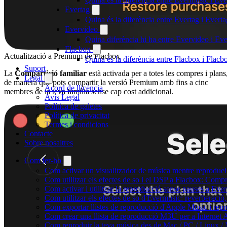
Evertag
Quina és la diferència entre Evertag i Ever
Evervideo
Quina diferència hi ha entre Evervideo i E
Flacbox
Actualització a Premium de Flacbox
Quina és la diferència entre Flacbox i Flac
Suport
La
Compartició familiar
està activada per a totes les compres i plans
Legal
de manera que pots compartir la versió Premium amb fins a cinc
Acord de llicència
membres de la teva família sense cap cost addicional.
Avís Legal
Política de galetes
Política de privacitat
Termes i condicions
Contacte
Sobre nosaltres
Com fer-ho
Com activar un visualitzador de música mentre reprodueix
Com utilitzar els efectes de so i el DSP a Flacbox: Comp
Com activar i utilitzar la reproducció sense pauses a Eve
Com utilitzar els efectes de so d'Evermusic: reverberació,
Com exportar llistes de reproducció d'Apple Music i rep
Com crear una llista de reproducció M3U per a Internet
Com reproduir la teva música des de Mac / PC / Linux /