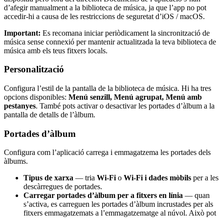
d’afegir manualment a la biblioteca de música, ja que l’app no pot
accedir-hi a causa de les restriccions de seguretat d’iOS / macOS.
Important:
Es recomana iniciar periòdicament la sincronització de
música sense connexió per mantenir actualitzada la teva biblioteca de
música amb els teus fitxers locals.
Personalització
Configura l’estil de la pantalla de la biblioteca de música. Hi ha tres
opcions disponibles:
Menú senzill, Menú agrupat, Menú amb
pestanyes
. També pots activar o desactivar les portades d’àlbum a la
pantalla de detalls de l’àlbum.
Portades d’àlbum
Configura com l’aplicació carrega i emmagatzema les portades dels
àlbums.
Tipus de xarxa
— tria
Wi-Fi
o
Wi-Fi i dades mòbils
per a les
descàrregues de portades.
Carregar portades d’àlbum per a fitxers en línia
— quan
s’activa, es carreguen les portades d’àlbum incrustades per als
fitxers emmagatzemats a l’emmagatzematge al núvol. Això pot