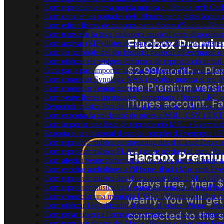
Com reproduir la teva pròpia música a l'iPhone amb Car
Com canviar les portades dels àlbums per a pistes locals a 
Com editar lletres de cançons per a fitxers d'àudio a i
Com transferir la teva biblioteca musical entre dispositiu
Com arxivar (ZIP) llistes de reproducció, àlbums, artistes 
Com fer scrobble del teu historial musical d'Evermusic o
Com utilitzar els widgets dinàmics de reproducció actual
Guia pas a pas: importar la teva biblioteca d'iCloud a Ev
Com connectar Synology NAS i escoltar música al teu 
Com connectar l'emmagatzematge NAS mitjançant WebDA
Com veure lletres incrustades, comentaris i fitxers LRC 
Reproduir música fora de línia a Evermusic i Flacbox: Desc
Com exportar la col·lecció de pistes a M3U, CSV i TXT
Com importar una llista de reproducció M3U a Evermusi
Exporta el teu historial d'escolta complet d'Evermusic i 
Com reproduir música en streaming des d'iCloud Drive 
Com reproduir música FLAC (sense pèrdua) al meu iPh
Com afegir i veure comentaris a les teves pistes d'àudio
Com escoltar audiolibres a l'iPhone, iPad i Mac amb Ev
Com reproduir música des d'una unitat flash USB a l'i
Com reproduir música local emmagatzemada al teu iPho
Com connectar una memòria USB a l'iPhone i escoltar músi
Com utilitzar l'equalitzador d'àudio al vostre iPhone, i
Com pujar fitxers a l'emmagatzematge al núvol i connect
Com transferir fitxers del Mac a l'iPhone o iPad amb Fin