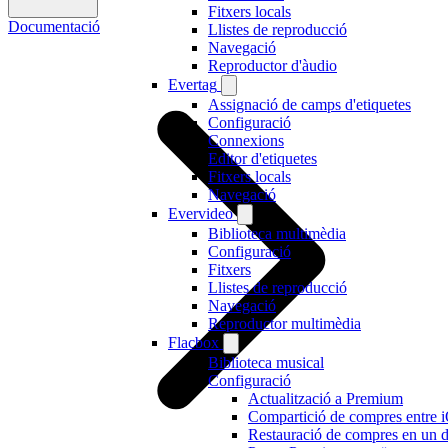
Fitxers locals
Documentació
Llistes de reproducció
Navegació
Reproductor d'àudio
Evertag
Assignació de camps d'etiquetes
Configuració
Connexions
Editor d'etiquetes
Fitxers locals
Navegació
Evervideo
Biblioteca multimèdia
Configuració
Fitxers
Llistes de reproducció
Navegació
Reproductor multimèdia
Flacbox
Biblioteca musical
Configuració
Actualització a Premium
Compartició de compres entre 
Restauració de compres en un d