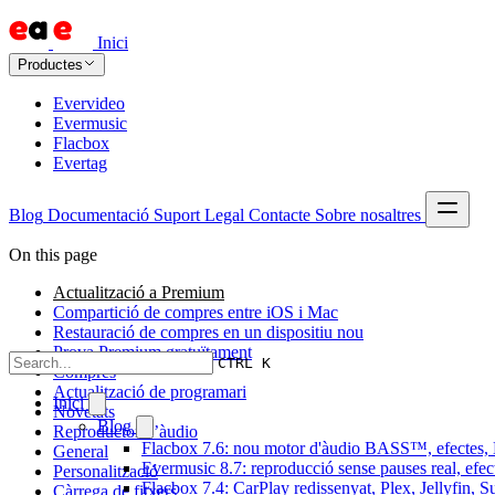
Inici
Productes
Evervideo
Evermusic
Flacbox
Evertag
Blog
Documentació
Suport
Legal
Contacte
Sobre nosaltres
On this page
Actualització a Premium
Compartició de compres entre iOS i Mac
Restauració de compres en un dispositiu nou
Prova Premium gratuïtament
CTRL K
Compres
Actualització de programari
Inici
Novetats
Blog
Reproductor d’àudio
Flacbox 7.6: nou motor d'àudio BASS™, efectes, D
General
Evermusic 8.7: reproducció sense pauses real, efec
Personalització
Flacbox 7.4: CarPlay redissenyat, Plex, Jellyfin, 
Càrrega de fitxers