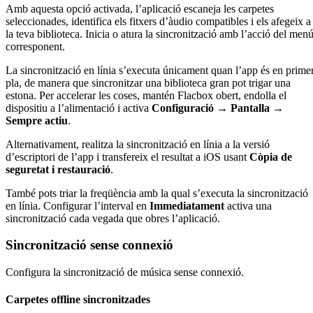
Amb aquesta opció activada, l’aplicació escaneja les carpetes
seleccionades, identifica els fitxers d’àudio compatibles i els afegeix a
la teva biblioteca. Inicia o atura la sincronització amb l’acció del men
corresponent.
La sincronització en línia s’executa únicament quan l’app és en prime
pla, de manera que sincronitzar una biblioteca gran pot trigar una
estona. Per accelerar les coses, mantén Flacbox obert, endolla el
dispositiu a l’alimentació i activa
Configuració → Pantalla →
Sempre actiu
.
Alternativament, realitza la sincronització en línia a la versió
d’escriptori de l’app i transfereix el resultat a iOS usant
Còpia de
seguretat i restauració
.
També pots triar la freqüència amb la qual s’executa la sincronització
en línia. Configurar l’interval en
Immediatament
activa una
sincronització cada vegada que obres l’aplicació.
Sincronització sense connexió
Configura la sincronització de música sense connexió.
Carpetes offline sincronitzades