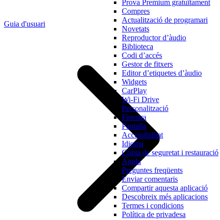
Prova Premium gratuïtament
Compres
Actualització de programari
Guia d'usuari
Novetats
Reproductor d’àudio
Biblioteca
Codi d’accés
Gestor de fitxers
Editor d’etiquetes d’àudio
Widgets
CarPlay
Wi-Fi Drive
Personalització
Finestra
Pantalla
Accessibilitat
Idioma
Còpia de seguretat i restauració
Ajuda
Preguntes freqüents
Enviar comentaris
Compartir aquesta aplicació
Descobreix més aplicacions
Termes i condicions
Política de privadesa