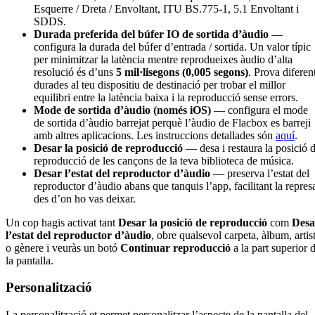
Esquerre / Dreta / Envoltant, ITU BS.775-1, 5.1 Envoltant i
SDDS.
Durada preferida del búfer IO de sortida d’àudio
—
configura la durada del búfer d’entrada / sortida. Un valor típic
per minimitzar la latència mentre reprodueixes àudio d’alta
resolució és d’uns
5 mil·lisegons (0,005 segons)
. Prova diferen
durades al teu dispositiu de destinació per trobar el millor
equilibri entre la latència baixa i la reproducció sense errors.
Mode de sortida d’àudio (només iOS)
— configura el mode
de sortida d’àudio barrejat perquè l’àudio de Flacbox es barreji
amb altres aplicacions. Les instruccions detallades són
aquí
.
Desar la posició de reproducció
— desa i restaura la posició 
reproducció de les cançons de la teva biblioteca de música.
Desar l’estat del reproductor d’àudio
— preserva l’estat del
reproductor d’àudio abans que tanquis l’app, facilitant la repres
des d’on ho vas deixar.
Un cop hagis activat tant
Desar la posició de reproducció
com
Desa
l’estat del reproductor d’àudio
, obre qualsevol carpeta, àlbum, artis
o gènere i veuràs un botó
Continuar reproducció
a la part superior 
la pantalla.
Personalització
La personalització et permet personalitzar l’aspecte de la pantalla del