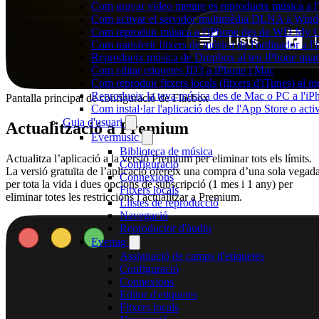
Com gravar vídeo mentre es reprodueix música a l
Com activar el servidor multimèdia DLNA a Window
Com reproduir música a l'iPhone des de WD My
Com transferir fitxers de música de l'ordinador a 
Reprodueix música de Dropbox al teu iPhone quan e
Com editar etiquetes ID3 a iPhone i Mac
Com reproduir fitxers locals (fitxers d'iTunes) al 
Reprodueix la teva música des de Mac o PC a l'
Pantalla principal de configuració de Flacbox
Com instal·lar l'aplicació des de l'App Store o ac
Guia d'usuari
Actualització a Premium
Evermusic
Biblioteca de música
Actualitza l’aplicació a la versió Premium per eliminar tots els límits.
Configuració
La versió gratuïta de l’aplicació ofereix una compra d’una sola vegad
Connexions
per tota la vida i dues opcions de subscripció (1 mes i 1 any) per
Fitxers locals
eliminar totes les restriccions i actualitzar a Premium.
Llistes de reproducció
Navegació
Reproductor d'àudio
Evertag
Assignació de camps d'etiquetes
Configuració
Connexions
Editor d'etiquetes
Fitxers locals