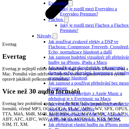
Evervideo
Jaký je rozdíl mezi Evervideo a
Evervideo Premium?
Flacbox
Jaký je rozdíl mezi Flacbox a Flacbox
Premium?
Návody
Jak používat zvukové efekty a DSP ve
Evertag
Flacboxu: Compressor, Freeverb, Crossfeed
Echo, normalizace hlasitosti a další
Evertag
Jak zapnout hudební vizualizér při přehrává
hudby na iPhonu, iPadu a Macu
Jak používat zvukové efekty v Evermusic:
Evertag je nejlepší editor hudebních tagů pro uživatele iPhone, iPad a
dozvuk, echo, zkreslení, kompresor, crossfe
Mac. Pomáhá vám udržovat hudební sbírku organizovanou a rychle
normalizace hlasitosti
opravit jakákoli poškozená metadata.
Jak zapnout a používat přehrávání bez meze
Evermusic
Více než 30 audio formátů
Jak exportovat playlisty z Apple Music a
přehrávat je v Evermusic na Macu
Evertag bez problémů zpracovává širokou škálu populárních audio
Jak vytvořit M3U playlist pro Internet Archi
formátů, včetně MP3, OGG, OGA, FLAC, MPC, WV, SPX, OPUS,
nebo Live Music Archive
TTA, M4A, M4R, M4B, M4P, MP4, 3G2, M4V, WMA, ASF, AIF,
Jak přehrávat hudbu z Mac / PC / Linux / 
AIFF, AFC, AIFC, WAV, APE, MOD, MODULE, NTS, WOW,
na iPhone pomocí serveru Kodi DLNA
S3M, IT, XM.
Jak přehrávat vlastní hudbu na iPhonu pomo