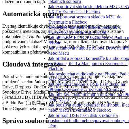
lokálních souborů
uložením do audio tagů.
Jak exportovat sbírku skladeb do M3U, CS
TXT v Evermusic a Flacbox
Automatická oprava
Jak importovat seznam skladeb M3U do
Evermusic a Flacbox
Evertag identifikuje chybějící audio tagy a automaticky opravuje
Exportujte kompletní historii poslechu z
poškozená metadata, zajišťuje, že vaše hudební knihovna zůstane v
Evermusic a Flacbox do Last.fm
dokonalém stavu. Použijte automatické nebo ruční vyhledávání
Jak přehrávat FLAC (bezztrátovou) hudbu 
podporované databází MusicBrainz, normalizujte kódování k opravě
iPhone
poškozených znaků a vyberte mezi ID3v2.3 a ID3v2.4 pro maximáln
Jak streamovat hudbu z iCloud Drive na iP
kompatibilitu s přehrávači.
nebo Macu
Jak přidat a zobrazit komentáře k audio sto
Cloudová integrace
na iPhone, iPad a Mac pomocí Evermusic a
Flacbox
Jak poslouchat audioknihy na iPhone, iPad 
Pokud vaše hudební knihovna sídlí v cloudu, propojte Evertag bez
Mac pomocí Evermusic
problémů s celou řadou podporovaných služeb: iCloud Drive, Googl
Jak přehrávat hudbu z USB flash disku na
Drive, Dropbox, OneDrive, Box, MEGA, Yandex.Disk, pCloud,
iPhone s Evermusic a iXpand od SanDisk
Synology Drive, MediaFire, WD My Cloud Home, InfiniCLOUD
Jak přehrávat lokální hudbu uloženou na iP
(TeraCLOUD), HiDrive, OpenDrive, MyDrive, Put.io, Cloud Mail.r
nebo Macu
a Baidu Pan (百度网盘). Můžete také připojit osobní NAS, Apple
Jak používat audio ekvalizér na iPhonu, iPa
Time Capsule nebo počítače přes SMB a WebDAV.
nebo Macu s Evermusic a Flacbox
Jak připojit USB flash disk k iPhone a
Správa souborů
poslouchat hudbu nebo spravovat soubory n
něm