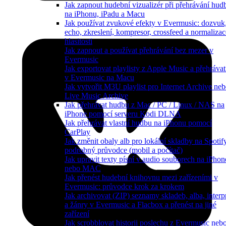
Jak zapnout hudební vizualizér při přehrávání hud
na iPhonu, iPadu a Macu
Jak používat zvukové efekty v Evermusic: dozvuk
echo, zkreslení, kompresor, crossfeed a normalizac
hlasitosti
Jak zapnout a používat přehrávání bez mezer v
Evermusic
Jak exportovat playlisty z Apple Music a přehrávat
v Evermusic na Macu
Jak vytvořit M3U playlist pro Internet Archive ne
Live Music Archive
Jak přehrávat hudbu z Mac / PC / Linux / NAS na
iPhone pomocí serveru Kodi DLNA
Jak přehrávat vlastní hudbu na iPhonu pomocí
CarPlay
Jak změnit obaly alb pro lokální skladby na Spotif
podrobný průvodce (mobil a počítač)
Jak upravit texty písní v audio souborech na iPhon
nebo MAC
Jak přenést hudební knihovnu mezi zařízeními v
Evermusic: průvodce krok za krokem
Jak archivovat (ZIP) seznamy skladeb, alba, interp
a žánry v Evermusic a Flacbox a přenést na jiné
zařízení
Jak scrobblovat historii poslechu z Evermusic neb