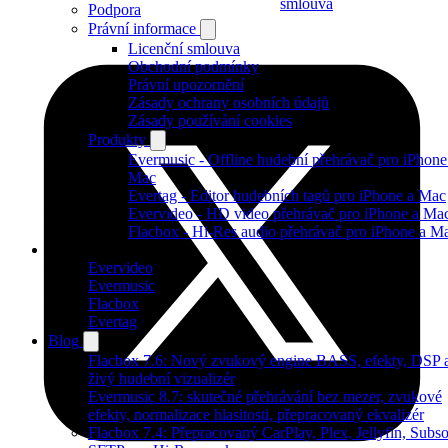
smlouva
Podpora
Právní informace
Licenční smlouva
Obchodní podmínky
Právní upozornění
Zásady ochrany osobních údajů
Zásady používání cookies
Produkty
Evermusic - Offline hudební přehrávač pro iPhone
Mac
Evertag - Editor hudebních tagů pro iPhone a Mac
Evervideo - HD video přehrávač pro iPhone a Ma
Flacbox - Hi-Res audio přehrávač pro iPhone a M
Produkty
Evervideo
Evermusic
Flacbox
Evertag
Blog
Flacbox 7.6: Nový zvukový engine BASS, efekty, DSP 
živý hudební vizualizér
Evermusic 8.7: skutečné přehrávání bez mezer, zvukové
efekty, normalizace hlasitosti, přepracovaný ekvalizér
Flacbox 7.4: Přepracovaný CarPlay, Plex, Jellyfin, Subso