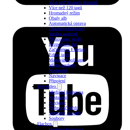
Více než 30 audio formátů
Více než 120 tagů
Hromadný režim
Obaly alb
Automatická oprava
Cloudová integrace
Správa souborů
Přenos přes Wi-Fi
Bezpečnost dat
Začínáme s Evertag
Editor tagů
Mapování polí tagů
Místní soubory
Nastavení
Navigace
Připojení
Evervideo
Mediální knihovna
Nastavení
Navigace
Přehrávač médií
Seznamy skladeb
Soubory
Flacbox
Hudební knihovna