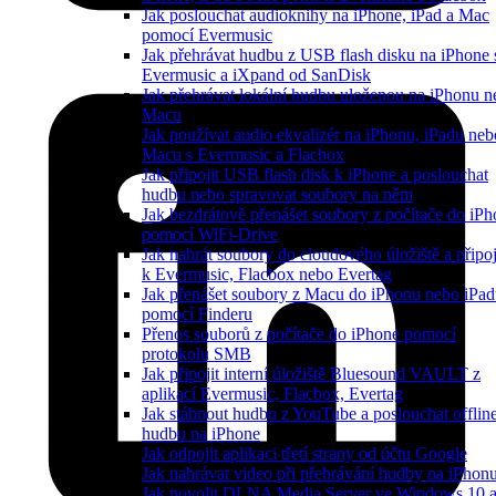
Jak poslouchat audioknihy na iPhone, iPad a Mac
pomocí Evermusic
Jak přehrávat hudbu z USB flash disku na iPhone 
Evermusic a iXpand od SanDisk
Jak přehrávat lokální hudbu uloženou na iPhonu n
Macu
Jak používat audio ekvalizér na iPhonu, iPadu neb
Macu s Evermusic a Flacbox
Jak připojit USB flash disk k iPhone a poslouchat
hudbu nebo spravovat soubory na něm
Jak bezdrátově přenášet soubory z počítače do iP
pomocí WiFi-Drive
Jak nahrát soubory do cloudového úložiště a připoji
k Evermusic, Flacbox nebo Evertag
Jak přenášet soubory z Macu do iPhonu nebo iPa
pomocí Finderu
Přenos souborů z počítače do iPhone pomocí
protokolu SMB
Jak připojit interní úložiště Bluesound VAULT z
aplikací Evermusic, Flacbox, Evertag
Jak stáhnout hudbu z YouTube a poslouchat offlin
hudbu na iPhone
Jak odpojit aplikaci třetí strany od účtu Google
Jak nahrávat video při přehrávání hudby na iPhon
Jak povolit DLNA Media Server ve Windows 10 