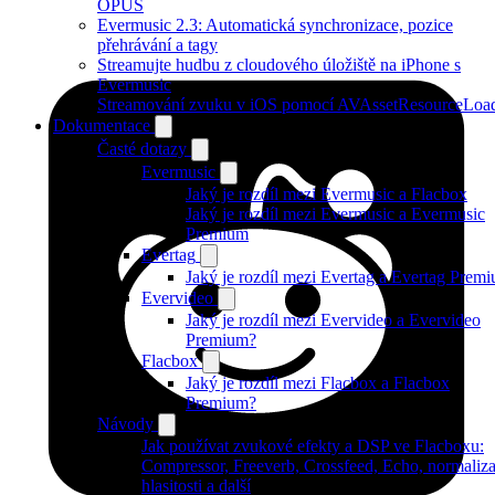
OPUS
Evermusic 2.3: Automatická synchronizace, pozice
přehrávání a tagy
Streamujte hudbu z cloudového úložiště na iPhone s
Evermusic
Streamování zvuku v iOS pomocí AVAssetResourceLoa
Dokumentace
Časté dotazy
Evermusic
Jaký je rozdíl mezi Evermusic a Flacbox
Jaký je rozdíl mezi Evermusic a Evermusic
Premium
Evertag
Jaký je rozdíl mezi Evertag a Evertag Prem
Evervideo
Jaký je rozdíl mezi Evervideo a Evervideo
Premium?
Flacbox
Jaký je rozdíl mezi Flacbox a Flacbox
Premium?
Návody
Jak používat zvukové efekty a DSP ve Flacboxu:
Compressor, Freeverb, Crossfeed, Echo, normaliz
hlasitosti a další