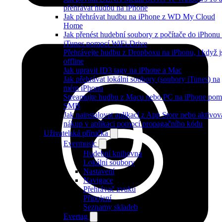
přehrávat hudbu na iPhone
Jak přehrávat hudbu na iPhone z WD My Cloud
Home
Jak přenést hudební soubory z počítače do iPhonu
iTunes pomocí WiFi-Drive
Přehrávejte hudbu z Dropboxu na iPhonu, i když j
offline
Jak upravit ID3 tagy na iPhone a Mac
Jak přehrávat lokální soubory (soubory iTunes) na
mém iPhonu
Streamujte hudbu z Macu nebo PC na iPhone pom
SMB
Jak nainstalovat aplikaci z App Store nebo aktivov
nákup v aplikaci pomocí propagačního kódu
Uživatelská příručka
Evermusic
Hudební knihovna
Lokální soubory
Nastavení
Navigace
Přehrávač zvuku
Připojení
Seznamy skladeb
Evertag