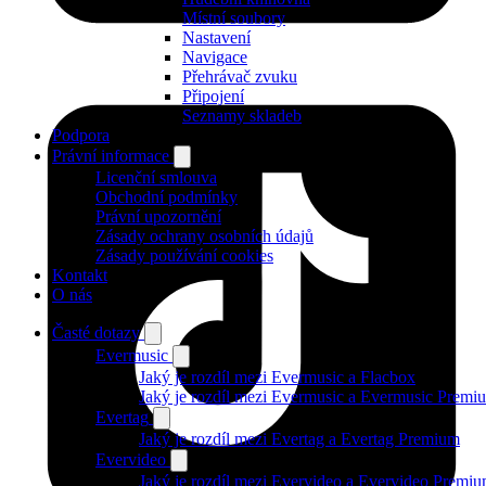
Místní soubory
Nastavení
Navigace
Přehrávač zvuku
Připojení
Seznamy skladeb
Podpora
Právní informace
Licenční smlouva
Obchodní podmínky
Právní upozornění
Zásady ochrany osobních údajů
Zásady používání cookies
Kontakt
O nás
Časté dotazy
Evermusic
Jaký je rozdíl mezi Evermusic a Flacbox
Jaký je rozdíl mezi Evermusic a Evermusic Premi
Evertag
Jaký je rozdíl mezi Evertag a Evertag Premium
Evervideo
Jaký je rozdíl mezi Evervideo a Evervideo Premi