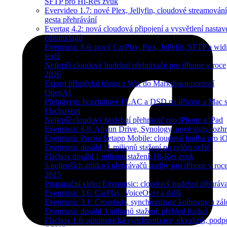
SFTP pro Hi-Res zvuk
Evervideo 1.7: nové Plex, Jellyfin, cloudové streamování
gesta přehrávání
Evertag 4.2: nová cloudová připojení a vysvětlení nastav
editoru tagů
Evermusic 8.6: nový CarPlay, Plex, Jellyfin, SFTP a wid
textů
Nejlepší cloudové hudební přehrávače pro iPhone v roce
2026
Export příspěvků blogu z Wix do Markdown pomocí
OpenAI
Přehrávejte bezztrátové FLAC a DSD na iPhone a Mac 
Flacboxem
Nejlepší cloudový hudební přehrávač pro iPhone a iPad
Evermusic 6.8: Aliyun Drive, Synology, nové styly rozhr
Evermusic Pro na Setapp Mobile: cloudová hudba pro i
Evermusic dosáhl 11 milionů stažení po celém světě
Flacbox dosáhl 1 milionu stažení: Hi-Res zvuk
5 nejlepších aplikací přehrávačů hudby pro iPhone v roc
2025
Propagační video Evermusic: cloudový hudební přehráv
Evermusic 3.6: CarPlay, VoiceOver a další
Evermusic 3.1: Crossfade, synchronizace knihovny a zál
Evermusic dosáhl 3 milionů stažení: přehled funkcí
Flacbox 1.6: automatická synchronizace, ekvalizér, podp