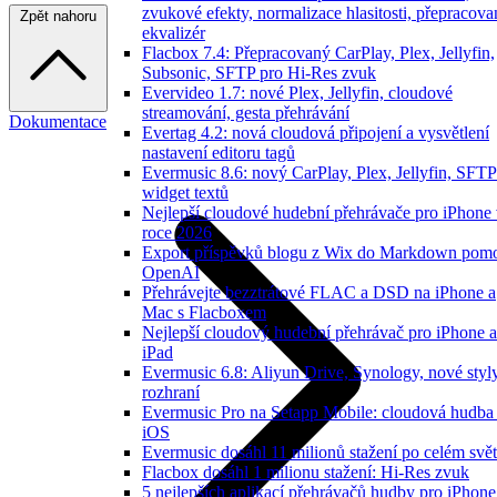
zvukové efekty, normalizace hlasitosti, přepracov
Zpět nahoru
ekvalizér
Flacbox 7.4: Přepracovaný CarPlay, Plex, Jellyfin,
Subsonic, SFTP pro Hi-Res zvuk
Evervideo 1.7: nové Plex, Jellyfin, cloudové
streamování, gesta přehrávání
Dokumentace
Evertag 4.2: nová cloudová připojení a vysvětlení
nastavení editoru tagů
Evermusic 8.6: nový CarPlay, Plex, Jellyfin, SFTP
widget textů
Nejlepší cloudové hudební přehrávače pro iPhone
roce 2026
Export příspěvků blogu z Wix do Markdown pom
OpenAI
Přehrávejte bezztrátové FLAC a DSD na iPhone a
Mac s Flacboxem
Nejlepší cloudový hudební přehrávač pro iPhone a
iPad
Evermusic 6.8: Aliyun Drive, Synology, nové styl
rozhraní
Evermusic Pro na Setapp Mobile: cloudová hudba
iOS
Evermusic dosáhl 11 milionů stažení po celém svě
Flacbox dosáhl 1 milionu stažení: Hi-Res zvuk
5 nejlepších aplikací přehrávačů hudby pro iPhone