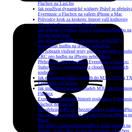
Flacbox na Last.fm
Jak používat dynamické widgety Právě se přehráv
Evermusic a Flacbox na vašem iPhone a Mac
Průvodce krok za krokem: Import vaší knihovny
iCloud do Evermusic a Flacbox
Jak připojit Synology NAS a poslouchat hudbu na
iPhone nebo Mac
Jak připojit úložiště NAS pomocí WebDAV a
poslouchat hudbu na iPhone nebo Mac
Jak zobrazit vložené texty písní, komentáře a soub
LRC pro hudbu na iPhonu nebo Macu
Přehrávání offline hudby v Evermusic a Flacbox:
Stahování a synchronizace z cloudu do lokálních
souborů
Jak exportovat sbírku skladeb do M3U, CSV a T
Evermusic a Flacbox
Jak importovat seznam skladeb M3U do Evermusi
Flacbox
Exportujte kompletní historii poslechu z Evermusi
Flacbox do Last.fm
Jak přehrávat FLAC (bezztrátovou) hudbu na iPh
Jak streamovat hudbu z iCloud Drive na iPhonu n
Macu
Jak přidat a zobrazit komentáře k audio stopám na
iPhone, iPad a Mac pomocí Evermusic a Flacbox