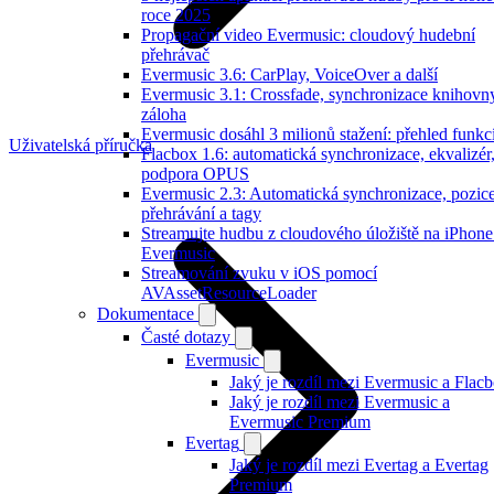
roce 2025
Propagační video Evermusic: cloudový hudební
přehrávač
Evermusic 3.6: CarPlay, VoiceOver a další
Evermusic 3.1: Crossfade, synchronizace knihovn
záloha
Evermusic dosáhl 3 milionů stažení: přehled funkc
Uživatelská příručka
Flacbox 1.6: automatická synchronizace, ekvalizér
podpora OPUS
Evermusic 2.3: Automatická synchronizace, pozic
přehrávání a tagy
Streamujte hudbu z cloudového úložiště na iPhone
Evermusic
Streamování zvuku v iOS pomocí
AVAssetResourceLoader
Dokumentace
Časté dotazy
Evermusic
Jaký je rozdíl mezi Evermusic a Flac
Jaký je rozdíl mezi Evermusic a
Evermusic Premium
Evertag
Jaký je rozdíl mezi Evertag a Evertag
Premium