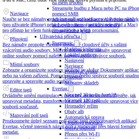
na mém iPhonu
Streamujte hudbu z Macu nebo PC na iPho
Navigace
pomocí SMB
Naučte se bez námahy procházet naší aplikací pomocí Panelu záložek
Jak nainstalovat aplikaci z App Store nebo
(pro uživatele iPhone) nebo Levého menu (pro uživatele iPad a Mac)
aktivovat nákup v aplikaci pomocí
pro přístup ke všem funkcím aplikace a jejich prozkoumání.
propagačního kódu
Uživatelská příručka
Připojení
Evermusic
Bez námahy propojte všechny dostupné cloudové účty s vašimi
Hudební knihovna
vzácnými audio soubory. Můžete dokonce bez námahy upravovat
Lokální soubory
online soubory pomocí našeho integrovaného správce souborů.
Nastavení
Místní soubory
Navigace
Zobrazte a organizujte soubory uložené ve složce Dokumenty aplikac
Přehrávač zvuku
nebo na vašem zařízení. Pomocí vestavěného správce souborů snadn
Připojení
upravujte a spravujte audio soubory.
Seznamy skladeb
Evertag
Editor tagů
Více než 30 audio formátů
Ovládněte umění manipulace s metadaty audio souborů. Zjistěte, jak
Více než 120 tagů
upravovat metadata, transformovat obaly alb a plynule spravovat více
Hromadný režim
souborů současně.
Obaly alb
Mapování polí tagů
Automatická oprava
Prozkoumejte úplný seznam polí audio tagů podporovaných aplikací
Cloudová integrace
Evertag, včetně interních názvů polí a mapování přes hlavní formáty
Správa souborů
metadat.
Přenos přes Wi-Fi