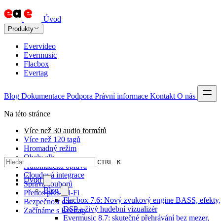
Úvod
Produkty
Evervideo
Evermusic
Flacbox
Evertag
Blog
Dokumentace
Podpora
Právní informace
Kontakt
O nás
Na této stránce
Více než 30 audio formátů
Více než 120 tagů
Hromadný režim
Obaly alb
CTRL K
Automatická oprava
Cloudová integrace
Úvod
Správa souborů
Blog
Přenos přes Wi-Fi
Flacbox 7.6: Nový zvukový engine BASS, efekty,
Bezpečnost dat
DSP a živý hudební vizualizér
Začínáme s Evertag
Evermusic 8.7: skutečné přehrávání bez mezer,