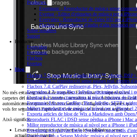
Productes
Evermusic - Reproductor de música sense connexi
Evertag - Editor d'etiquetes de música per a iPhon
Evervideo - Reproductor de vídeo HD per a iPhon
Flacbox - Reproductor d'àudio d'alta resolució per
Sobre nosaltres
Suport
Productes
Evervideo
Evermusic
Flacbox
Evertag
Blog
Flacbox 7.6: nou motor d'àudio BASS™, efectes, DSP i u
Evermusic 8.7: reproducció sense pauses real, efectes d'à
Flacbox 7.4: CarPlay redissenyat, Plex, Jellyfin, Subson
Evervideo 1.7: nous Plex, Jellyfin, streaming al núvol i 
No més escaneig manual de carpetes. Evermusic 2.3 supervisa les
Evertag 4.2: noves connexions al núvol, opcions de l'edit
carpetes del núvol seleccionades i actualitza la teva biblioteca musical
Evermusic 8.6: nou CarPlay, Plex, Jellyfin, SFTP i widget
automàticament quan els fitxers canvien. Configura les carpetes que
Millors reproductors de música al núvol per a iPhone el 
vols fer seguiment i l’aplicació s’encarrega de la resta en segon pla.
Exporta articles de blog de Wix a Markdown amb Open
Reprodueix FLAC i DSD sense pèrdua a iPhone i Mac 
Això significa:
Millor reproductor de música al núvol per a iPhone i iPa
Les noves càrregues apareixen a la teva biblioteca sense
Evermusic 6.8: Aliyun Drive, Synology, nous estils d'inte
actualització manual
Evermusic Pro a Setapp Mobile: música al núvol per a i