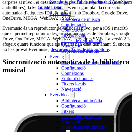
Com instal·lar l'aplicació des de l'App Stor
carpetes al núvol, el desament de la posició de reproducció (ideal per 
Guia d'usuari
audiollibres), la lectura de metadades en segon pla i la correcció
automàtica d’etiquetes ID3. Funciona amb Dropbox, Google Drive,
Evermusic
OneDrive, MEGA, WebDAV i SMB.
Biblioteca de música
Configuració
Evermusic és un reproductor de música al núvol per a iOS i macOS
Connexions
que et permet reproduir o descarregar àudio des de Dropbox, Google
Fitxers locals
Drive, OneDrive, MEGA, WebDAV i servidors SMB. La versió 2.3
Llistes de reproducció
afegeix quatre funcions que els usuaris han estat demanant. Si encara
Navegació
no has provat Evermusic,
descarrega’l des de l’App Store
.
Reproductor d'àudio
Evertag
Sincronització automàtica de la biblioteca
Assignació de camps d'etiquetes
Configuració
musical
Connexions
Editor d'etiquetes
Fitxers locals
Navegació
Evervideo
Biblioteca multimèdia
Configuració
Fitxers
Llistes de reproducció
Navegació
Reproductor multimèdia