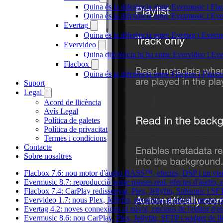
Quina és la diferència entre Evermusic i Fl
Quina és la diferència entre Evermusic i E
Evertag
Quina és la diferència entre Evertag i Ever
Evervideo
Quina diferència hi ha entre Evervideo i E
Flacbox
Quina és la diferència entre Flacbox i Flac
Suport
Legal
Acord de llicència
Avís Legal
Política de galetes
Política de privacitat
Termes i condicions
Contacte
Sobre nosaltres
Flacbox 7.6: nou motor d'àudio BASS™, efectes, DSP i un visu
Evermusic 8.7: reproducció sense pauses real, efectes d'àudio, 
Flacbox 7.4: CarPlay redissenyat, Plex, Jellyfin, Subsonic i S
Evervideo 1.7: nous Plex, Jellyfin, streaming al núvol i gestos 
Evertag 4.2: noves connexions al núvol, opcions de l'editor d'et
Evermusic 8.6: nou CarPlay, Plex, Jellyfin, SFTP i widget de ll