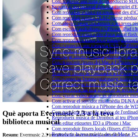
Com importar una llista de reproducció M3
Exporta el teu historial d'escolta complet d
Com reproduir música en streaming des d'i
Com reproduir música FLAC (sense pèrdua)
Com afegir i veure comentaris a les teves p
Com escoltar audiolibres a l'iPhone, iPad 
Com reproduir música des d'una unitat fla
Com reproduir música local emmagatzemada
Com connectar una memòria USB a l'iPhone i 
Com utilitzar l'equalitzador d'àudio al vos
Com pujar fitxers a l'emmagatzematge al núv
Com transferir fitxers del Mac a l'iPhone o 
Com transferir fitxers sense fil des d'un or
Transferir fitxers de l'ordinador a l'iPhone 
Com connectar l'emmagatzematge intern de
Com descarregar música de YouTube i escolta
Com desconnectar una aplicació de tercers 
Com gravar vídeo mentre es reprodueix músi
Com activar el servidor multimèdia DLNA a 
Com reproduir música a l'iPhone des de 
Què aporta Evermusic 2.3 a la teva
Com transferir fitxers de música de l'ordin
Reprodueix música de Dropbox al teu iPhone 
biblioteca musical
Com editar etiquetes ID3 a iPhone i Mac
Com reproduir fitxers locals (fitxers d'iTun
Reprodueix la teva música des de Mac o P
Resum:
Evermusic 2.3 introdueix la sincronització automàtica de