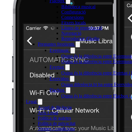
Flacbox
Biblioteca musical
Configuració
Connexions
Fitxers locals
Llistes de reproducció
Navegació
Reproductor d'àudio
Preguntes freqüents
Evermusic
Quina és la diferència entre Evermusi
Quina és la diferència entre Evermus
Evertag
Quina és la diferència entre Evertag 
Evervideo
Quina diferència hi ha entre Evervid
Flacbox
Quina és la diferència entre Flacbox
Legal
Acord de llicència
Avís Legal
Política de galetes
Política de privacitat
Termes i condicions