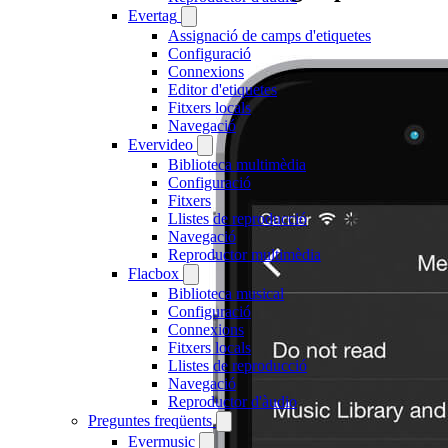
Evertag
Assignació de camps d'etiquetes
Configuració
Connexions
Editor d'etiquetes
Fitxers locals
Navegació
Evervideo
Biblioteca multimèdia
Configuració
Fitxers
Llistes de reproducció
Navegació
Reproductor multimèdia
Flacbox
Biblioteca musical
Configuració
Connexions
Fitxers locals
Llistes de reproducció
Navegació
Reproductor d'àudio
Preguntes freqüents
Evermusic