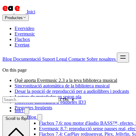
Inici
Productes
Evervideo
Evermusic
Flacbox
Evertag
Blog
Documentació
Suport
Legal
Contacte
Sobre nosaltres
On this page
Què aporta Evermusic 2.3 a la teva biblioteca musical
Sincronització automàtica de la biblioteca musical
Desar la posició de reproducció per a audiollibres i podcasts
Lectura de metadades en segon pla
CTRL K
Correcció automàtica d’etiquetes ID3
Preguntes freqüents
Inici
Blog
Scroll to top
Flacbox 7.6: nou motor d'àudio BASS™, efectes, D
Evermusic 8.7: reproducció sense pauses real, efec
Flacbox 7.4: CarPlay redissenyat, Plex, Jellyfin, 