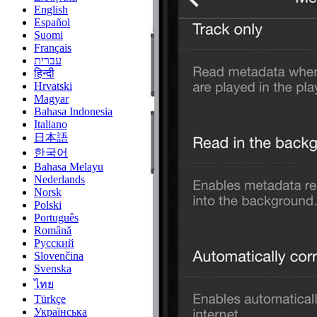
English
Español
Suomi
Français
עברית
हिन्दी
Hrvatski
Magyar
Bahasa Indonesia
Italiano
日本語
한국어
Bahasa Melayu
Nederlands
Norsk
Polski
Português
Română
Русский
Slovenčina
Svenska
ไทย
Türkçe
Українська