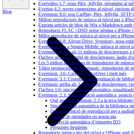
Evervideo 1.7: nous Plex, Jellyfin, streaming al nú
Evertag 4.2: noves connexions al núvol, opcions de 
Blog
Evermusic 8.6: nou CarPlay, Plex, Jellyfin, SFTP i 
Millors reproductors de música al núvol per a iPho
Exporta articles de blog de Wix a Markdown am
Reprodueix FLAC i DSD sense pèrdua a iPhone 
Millor reproductor de música al núvol per a iPhone
Evermusic 6.8: Aliyun Drive, Synology, nous estils 
Evermusic Pro a Setapp Mobile: música al núvol p
Evermusic arriba als 11 milions de descàrregues a 
Flacbox arriba a 1 milió de descàrregues: àudio d'a
Les 5 millors aplicacions de reproductor de música
Vídeo promocional d'Evermusic: reproductor de m
Evermusic 3.6: CarPlay, VoiceOver i molt més
Evermusic 3.1: Crossfade, sincronització de bibliot
Evermusic arriba als 3 milions de descàrregues: vi
Flacbox 1.6: sincronització automàtica, equalitza
Evermusic 2.3: Sincronització automàtica, posició 
Què aporta Evermusic 2.3 a la teva bibliote
Sincronització automàtica de la biblioteca m
Desar la posició de reproducció per a audioll
Lectura de metadades en segon pla
Correcció automàtica d’etiquetes ID3
Preguntes freqüents
Reprodueix música des del núvol a l'iPhone amb 