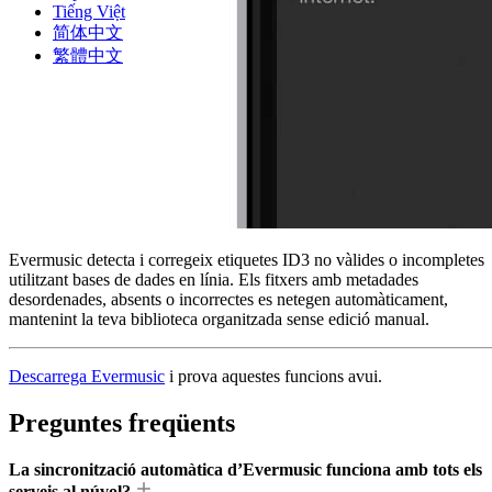
Tiếng Việt
简体中文
繁體中文
Evermusic detecta i corregeix etiquetes ID3 no vàlides o incompletes
utilitzant bases de dades en línia. Els fitxers amb metadades
desordenades, absents o incorrectes es netegen automàticament,
mantenint la teva biblioteca organitzada sense edició manual.
Descarrega Evermusic
i prova aquestes funcions avui.
Preguntes freqüents
La sincronització automàtica d’Evermusic funciona amb tots els
serveis al núvol?