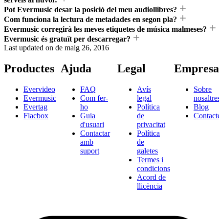
Pot Evermusic desar la posició del meu audiollibres?
Com funciona la lectura de metadades en segon pla?
Evermusic corregirà les meves etiquetes de música malmeses?
Evermusic és gratuït per descarregar?
Last updated on
de maig 26, 2016
Productes
Ajuda
Legal
Empresa
Evervideo
FAQ
Avís
Sobre
Evermusic
Com fer-
legal
nosaltre
Evertag
ho
Política
Blog
Flacbox
Guia
de
Contact
d'usuari
privacitat
Contactar
Política
amb
de
suport
galetes
Termes i
condicions
Acord de
llicència