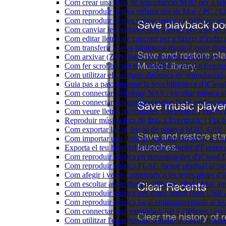
Com crear una llista de reproducció M3U per a In
Com reproduir la teva música des de Mac / PC / L
Com reproduir la teva pròpia música a l'iPhone a
Com canviar les portades dels àlbums per a pistes lo
Com editar lletres de cançons per a fitxers d'àud
Com transferir la teva biblioteca musical entre dis
Com arxivar (ZIP) llistes de reproducció, àlbums, ar
Com fer scrobble del teu historial musical d'Everm
Com utilitzar els widgets dinàmics de reproducció 
Guia pas a pas: importar la teva biblioteca d'iClo
Com connectar Synology NAS i escoltar música a
Com connectar l'emmagatzematge NAS mitjançant 
Com veure lletres incrustades, comentaris i fitxer
Reproduir música fora de línia a Evermusic i Flacbo
Com exportar la col·lecció de pistes a M3U, CSV
Com importar una llista de reproducció M3U a Ev
Exporta el teu historial d'escolta complet d'Evermu
Com reproduir música en streaming des d'iCloud 
Com reproduir música FLAC (sense pèrdua) al m
Com afegir i veure comentaris a les teves pistes 
Com escoltar audiolibres a l'iPhone, iPad i Mac 
Com reproduir música des d'una unitat flash USB
Com reproduir música local emmagatzemada al te
Com connectar una memòria USB a l'iPhone i escolt
Com utilitzar l'equalitzador d'àudio al vostre iP