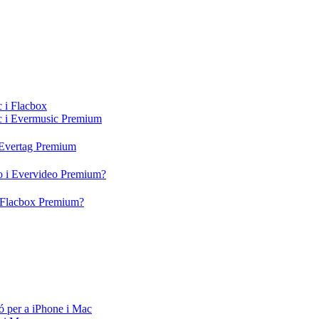
c i Flacbox
ic i Evermusic Premium
i Evertag Premium
eo i Evervideo Premium?
 i Flacbox Premium?
ó per a iPhone i Mac