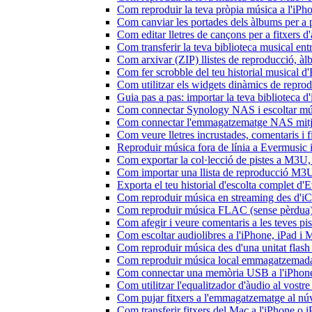
Com reproduir la teva pròpia música a l'iP
Com canviar les portades dels àlbums per a pi
Com editar lletres de cançons per a fitxers
Com transferir la teva biblioteca musical ent
Com arxivar (ZIP) llistes de reproducció, àlbu
Com fer scrobble del teu historial musical 
Com utilitzar els widgets dinàmics de repro
Guia pas a pas: importar la teva biblioteca 
Com connectar Synology NAS i escoltar mús
Com connectar l'emmagatzematge NAS mitja
Com veure lletres incrustades, comentaris i 
Reproduir música fora de línia a Evermusic i 
Com exportar la col·lecció de pistes a M3
Com importar una llista de reproducció M3
Exporta el teu historial d'escolta complet d
Com reproduir música en streaming des d'i
Com reproduir música FLAC (sense pèrdua)
Com afegir i veure comentaris a les teves p
Com escoltar audiolibres a l'iPhone, iPad 
Com reproduir música des d'una unitat fla
Com reproduir música local emmagatzemada
Com connectar una memòria USB a l'iPhone i 
Com utilitzar l'equalitzador d'àudio al vos
Com pujar fitxers a l'emmagatzematge al núv
Com transferir fitxers del Mac a l'iPhone o 