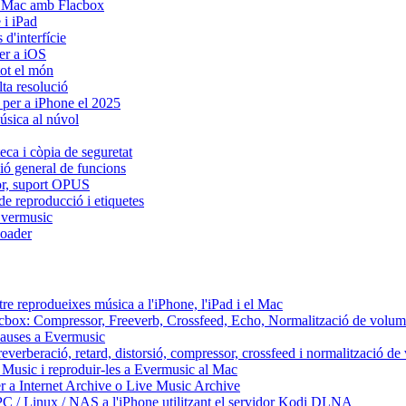
i Mac amb Flacbox
 i iPad
d'interfície
er a iOS
tot el món
lta resolució
 per a iPhone el 2025
úsica al núvol
eca i còpia de seguretat
sió general de funcions
dor, suport OPUS
de reproducció i etiquetes
Evermusic
oader
re reprodueixes música a l'iPhone, l'iPad i el Mac
Flacbox: Compressor, Freeverb, Crossfeed, Echo, Normalització de volum
 pauses a Evermusic
reverberació, retard, distorsió, compressor, crossfeed i normalització d
 Music i reproduir-les a Evermusic al Mac
r a Internet Archive o Live Music Archive
PC / Linux / NAS a l'iPhone utilitzant el servidor Kodi DLNA