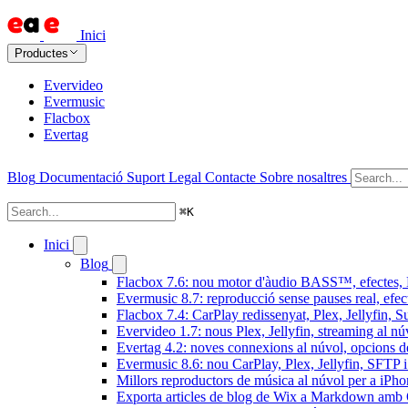
Inici
Productes
Evervideo
Evermusic
Flacbox
Evertag
Blog
Documentació
Suport
Legal
Contacte
Sobre nosaltres
⌘
K
Inici
Blog
Flacbox 7.6: nou motor d'àudio BASS™, efectes, D
Evermusic 8.7: reproducció sense pauses real, efec
Flacbox 7.4: CarPlay redissenyat, Plex, Jellyfin, 
Evervideo 1.7: nous Plex, Jellyfin, streaming al nú
Evertag 4.2: noves connexions al núvol, opcions de 
Evermusic 8.6: nou CarPlay, Plex, Jellyfin, SFTP i 
Millors reproductors de música al núvol per a iPho
Exporta articles de blog de Wix a Markdown am