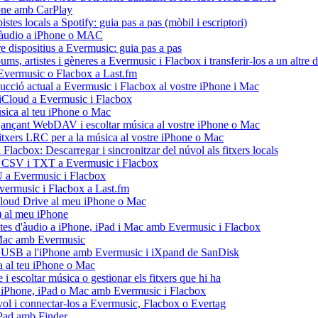
hone amb CarPlay
stes locals a Spotify: guia pas a pas (mòbil i escriptori)
 d'àudio a iPhone o MAC
re dispositius a Evermusic: guia pas a pas
ms, artistes i gèneres a Evermusic i Flacbox i transferir-los a un altre d
d'Evermusic o Flacbox a Last.fm
ducció actual a Evermusic i Flacbox al vostre iPhone i Mac
d'iCloud a Evermusic i Flacbox
ica al teu iPhone o Mac
nçant WebDAV i escoltar música al vostre iPhone o Mac
fitxers LRC per a la música al vostre iPhone o Mac
Flacbox: Descarregar i sincronitzar del núvol als fitxers locals
U, CSV i TXT a Evermusic i Flacbox
U a Evermusic i Flacbox
'Evermusic i Flacbox a Last.fm
Cloud Drive al meu iPhone o Mac
 al meu iPhone
istes d'àudio a iPhone, iPad i Mac amb Evermusic i Flacbox
i Mac amb Evermusic
sh USB a l'iPhone amb Evermusic i iXpand de SanDisk
 al teu iPhone o Mac
escoltar música o gestionar els fitxers que hi ha
tre iPhone, iPad o Mac amb Evermusic i Flacbox
ol i connectar-los a Evermusic, Flacbox o Evertag
iPad amb Finder