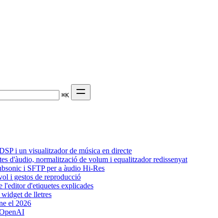
⌘
K
SP i un visualitzador de música en directe
tes d'àudio, normalització de volum i equalitzador redissenyat
Subsonic i SFTP per a àudio Hi-Res
vol i gestos de reproducció
l'editor d'etiquetes explicades
widget de lletres
ne el 2026
b OpenAI