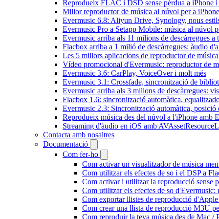
Reprodueix FLAC i DSD sense pèrdua a iPhone 
Millor reproductor de música al núvol per a iPhone
Evermusic 6.8: Aliyun Drive, Synology, nous estils 
Evermusic Pro a Setapp Mobile: música al núvol p
Evermusic arriba als 11 milions de descàrregues a 
Flacbox arriba a 1 milió de descàrregues: àudio d'a
Les 5 millors aplicacions de reproductor de música
Vídeo promocional d'Evermusic: reproductor de m
Evermusic 3.6: CarPlay, VoiceOver i molt més
Evermusic 3.1: Crossfade, sincronització de bibliot
Evermusic arriba als 3 milions de descàrregues: vi
Flacbox 1.6: sincronització automàtica, equalitza
Evermusic 2.3: Sincronització automàtica, posició 
Reprodueix música des del núvol a l'iPhone amb 
Streaming d'àudio en iOS amb AVAssetResourceL
Contacta amb nosaltres
Documentació
Com fer-ho
Com activar un visualitzador de música ment
Com utilitzar els efectes de so i el DSP a 
Com activar i utilitzar la reproducció sense
Com utilitzar els efectes de so d'Evermusic: 
Com exportar llistes de reproducció d'Apple
Com crear una llista de reproducció M3U pe
Com reproduir la teva música des de Mac / 