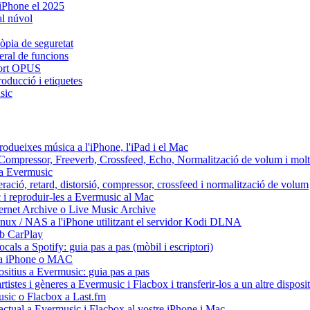
 iPhone el 2025
al núvol
còpia de seguretat
eral de funcions
uport OPUS
oducció i etiquetes
sic
odueixes música a l'iPhone, l'iPad i el Mac
x: Compressor, Freeverb, Crossfeed, Echo, Normalització de volum i mol
s a Evermusic
eració, retard, distorsió, compressor, crossfeed i normalització de volum
 i reproduir-les a Evermusic al Mac
ternet Archive o Live Music Archive
inux / NAS a l'iPhone utilitzant el servidor Kodi DLNA
mb CarPlay
cals a Spotify: guia pas a pas (mòbil i escriptori)
io a iPhone o MAC
positius a Evermusic: guia pas a pas
tistes i gèneres a Evermusic i Flacbox i transferir-los a un altre disposit
usic o Flacbox a Last.fm
actual a Evermusic i Flacbox al vostre iPhone i Mac