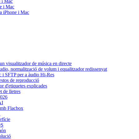
e i Mac
e i Mac
 a iPhone i Mac
n visualitzador de música en directe
udio, normalització de volum i equalitzador redissenyat
ic i SFTP per a àudio Hi-Res
gestos de reproducció
or d'etiquetes explicades
 de lletres
2026
AI
amb Flacbox
d
rfície
OS
 món
olució