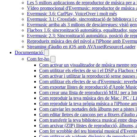
Les 5 millors aplicacions de reproductor de música per a
Vídeo promocional d'Evermusic: reproductor de música 
Evermusic 3.6: CarPlay, VoiceOver i molt més
Evermusic 3.1: Crossfade, sincronització de biblioteca i 
Evermusic arriba als 3 milions de descàrregues: visió gen
Flacbox 1.6: sincronització automàtica, equalitzador, s
Evermusic 2.3: Sincronització automàtica, posició de repr
Reprodueix música des del núvol a l'iPhone amb Evermu
Streaming d'àudio en iOS amb AVAssetResourceLoader
Documentació
Com fer-ho
Com activar un visualitzador de música mentre repr
Com utilitzar els efectes de so i el DSP a Flacbo
Com activar i utilitzar la reproducció sense pause
Com utilitzar els efectes de so d'Evermusic: reverb
Com exportar llistes de reproducció d'Apple Music
Com crear una llista de reproducció M3U per a In
Com reproduir la teva música des de Mac / PC / L
Com reproduir la teva pròpia música a l'iPhone a
Com canviar les portades dels àlbums per a pistes lo
Com editar lletres de cançons per a fitxers d'àud
Com transferir la teva biblioteca musical entre dis
Com arxivar (ZIP) llistes de reproducció, àlbums, ar
Com fer scrobble del teu historial musical d'Everm
Com utilitzar els widgets dinàmics de reproducció 