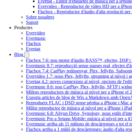
Evertag - Editor d'etiquetes de música per a iPhon
Evervideo - Reproductor de vídeo HD per a iPhon
Flacbox - Reproductor d'àudio d'alta resolució per
Sobre nosaltres
Suport
Productes
Evervideo
Evermusic
Flacbox
Evertag
Blog
Flacbox 7.6: nou motor d'àudio BASS™, efectes, DSP i u
Evermusic 8.7: reproducció sense pauses real, efectes d'à
Flacbox 7.4: CarPlay redissenyat, Plex, Jellyfin, Subson
Evervideo 1.7: nous Plex, Jellyfin, streaming al núvol i 
Evertag 4.2: noves connexions al núvol, opcions de l'edit
Evermusic 8.6: nou CarPlay, Plex, Jellyfin, SFTP i widget
Millors reproductors de música al núvol per a iPhone el 
Exporta articles de blog de Wix a Markdown amb Open
Reprodueix FLAC i DSD sense pèrdua a iPhone i Mac 
Millor reproductor de música al núvol per a iPhone i iPa
Evermusic 6.8: Aliyun Drive, Synology, nous estils d'inte
Evermusic Pro a Setapp Mobile: música al núvol per a i
Evermusic arriba als 11 milions de descàrregues a tot el
Flacbox arriba a 1 milió de descàrregues: àudio d'alta res