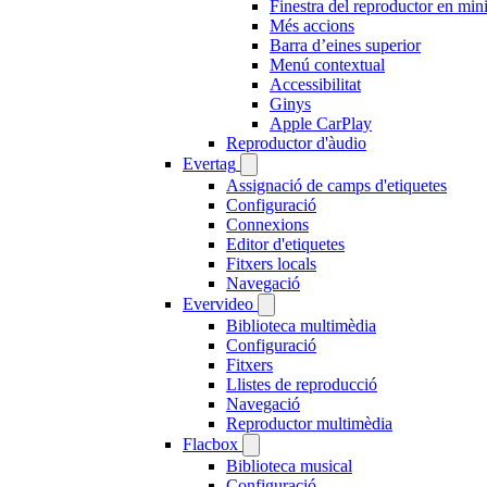
Finestra del reproductor en min
Més accions
Barra d’eines superior
Menú contextual
Accessibilitat
Ginys
Apple CarPlay
Reproductor d'àudio
Evertag
Assignació de camps d'etiquetes
Configuració
Connexions
Editor d'etiquetes
Fitxers locals
Navegació
Evervideo
Biblioteca multimèdia
Configuració
Fitxers
Llistes de reproducció
Navegació
Reproductor multimèdia
Flacbox
Biblioteca musical
Configuració