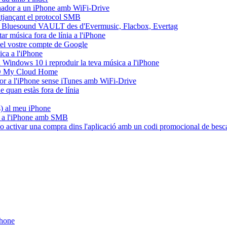
dinador a un iPhone amb WiFi-Drive
mitjançant el protocol SMB
l Bluesound VAULT des d'Evermusic, Flacbox, Evertag
r música fora de línia a l'iPhone
del vostre compte de Google
ca a l'iPhone
Windows 10 i reproduir la teva música a l'iPhone
WD My Cloud Home
ador a l'iPhone sense iTunes amb WiFi-Drive
quan estàs fora de línia
es) al meu iPhone
C a l'iPhone amb SMB
e o activar una compra dins l'aplicació amb un codi promocional de besc
Phone