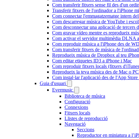
Com transferir fitxers sense fil des d'un or
Transferir fitxers de l'ordinador a l'iPhone 
Com connectar l'emmagatzematge intern de
Com descarregar música de YouTube i escolta
Com desconnectar una aplicació de tercers 
Com gravar vídeo mentre es reprodueix músi
Com activar el servidor multimèdia DLNA a 
Com reproduir música a l'iPhone des de 
Com transferir fitxers de música de l'ordin
Reprodueix música de Dropbox al teu iPhone 
Com editar etiquetes ID3 a iPhone i Mac
Com reproduir fitxers locals (fitxers d'iTun
Reprodueix la teva música des de Mac o P
Com instal·lar l'aplicació des de l'App Stor
Guia d'usuari
Evermusic
Biblioteca de música
Configuració
Connexions
Fitxers locals
Llistes de reproducció
Navegació
Seccions
Reproductor en miniatura a l’i