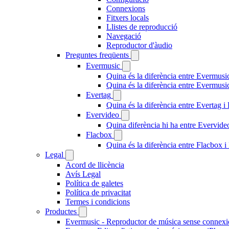
Connexions
Fitxers locals
Llistes de reproducció
Navegació
Reproductor d'àudio
Preguntes freqüents
Evermusic
Quina és la diferència entre Evermusi
Quina és la diferència entre Evermus
Evertag
Quina és la diferència entre Evertag 
Evervideo
Quina diferència hi ha entre Evervid
Flacbox
Quina és la diferència entre Flacbox
Legal
Acord de llicència
Avís Legal
Política de galetes
Política de privacitat
Termes i condicions
Productes
Evermusic - Reproductor de música sense connexi