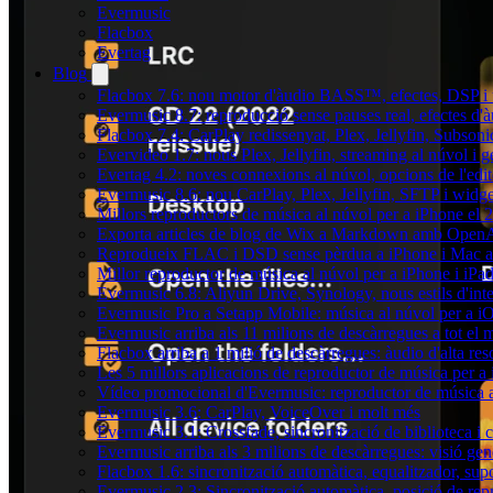
Evermusic
Flacbox
Evertag
Blog
Flacbox 7.6: nou motor d'àudio BASS™, efectes, DSP i u
Evermusic 8.7: reproducció sense pauses real, efectes d'à
Flacbox 7.4: CarPlay redissenyat, Plex, Jellyfin, Subson
Evervideo 1.7: nous Plex, Jellyfin, streaming al núvol i 
Evertag 4.2: noves connexions al núvol, opcions de l'edit
Evermusic 8.6: nou CarPlay, Plex, Jellyfin, SFTP i widget
Millors reproductors de música al núvol per a iPhone el 
Exporta articles de blog de Wix a Markdown amb Open
Reprodueix FLAC i DSD sense pèrdua a iPhone i Mac 
Millor reproductor de música al núvol per a iPhone i iPa
Evermusic 6.8: Aliyun Drive, Synology, nous estils d'inte
Evermusic Pro a Setapp Mobile: música al núvol per a i
Evermusic arriba als 11 milions de descàrregues a tot el
Flacbox arriba a 1 milió de descàrregues: àudio d'alta res
Les 5 millors aplicacions de reproductor de música per a
Vídeo promocional d'Evermusic: reproductor de música 
Evermusic 3.6: CarPlay, VoiceOver i molt més
Evermusic 3.1: Crossfade, sincronització de biblioteca i 
Evermusic arriba als 3 milions de descàrregues: visió gen
Flacbox 1.6: sincronització automàtica, equalitzador, s
Evermusic 2.3: Sincronització automàtica, posició de repr