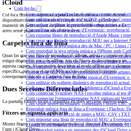
iCloud
Com fer-ho
Com activar un visualitzador de música mentre reprodueix
Col·loca fitxers en aquesta carpeta i es sincronitzaran a tots els teus
Com utilitzar els efectes de so i el DSP a Flacbox: Comp
dispositius connectats al mateix compte d’iCloud — pràctic per
Com activar i utilitzar la reproducció sense pauses a Eve
mantenir un petit conjunt de pistes imprescindibles disponibles a tot
Com utilitzar els efectes de so d'Evermusic: reverberació,
arreu sense pujar-les a un núvol de tercers.
Com exportar llistes de reproducció d'Apple Music i rep
Com crear una llista de reproducció M3U per a Internet
Carpetes fora de línia
Com reproduir la teva música des de Mac / PC / Linux /
Com reproduir la teva pròpia música a l'iPhone amb Car
Quan fas que una llista de reproducció, àlbum, artista o carpeta en líni
Com canviar les portades dels àlbums per a pistes locals a 
estigui disponible per a ús offline, tots els fitxers es descarreguen en
Com editar lletres de cançons per a fitxers d'àudio a i
aquesta carpeta. Si necessites desactivar el mode offline per a element
Com transferir la teva biblioteca musical entre dispositiu
específics, pots usar el menú Més accions o eliminar la carpeta
Com arxivar (ZIP) llistes de reproducció, àlbums, artistes 
corresponent ubicada a Carpetes fora de línia.
Com fer scrobble del teu historial musical d'Evermusic o
Com utilitzar els widgets dinàmics de reproducció actual
Dues Seccions Diferenciades
Guia pas a pas: importar la teva biblioteca d'iCloud a Ev
Com connectar Synology NAS i escoltar música al teu 
Com connectar l'emmagatzematge NAS mitjançant WebDA
La pantalla Fitxers locals s’organitza en dues seccions diferenciades.
Com veure lletres incrustades, comentaris i fitxers LRC 
Reproduir música fora de línia a Evermusic i Flacbox: Desc
Fitxers en aquesta aplicació
Com exportar la col·lecció de pistes a M3U, CSV i TXT
Com importar una llista de reproducció M3U a Evermusi
Mostra fitxers i carpetes emmagatzemades al directori Documents de
Exporta el teu historial d'escolta complet d'Evermusic i 
l’app i iCloud Drive.
Com reproduir música en streaming des d'iCloud Drive 