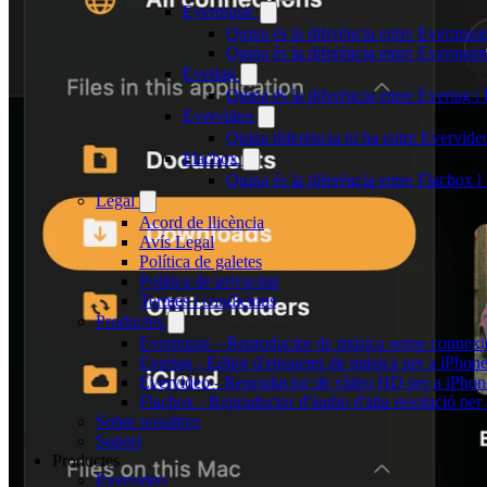
Evermusic
Quina és la diferència entre Evermusi
Quina és la diferència entre Evermus
Evertag
Quina és la diferència entre Evertag 
Evervideo
Quina diferència hi ha entre Evervid
Flacbox
Quina és la diferència entre Flacbox
Legal
Acord de llicència
Avís Legal
Política de galetes
Política de privacitat
Termes i condicions
Productes
Evermusic - Reproductor de música sense connexi
Evertag - Editor d'etiquetes de música per a iPhon
Evervideo - Reproductor de vídeo HD per a iPhon
Flacbox - Reproductor d'àudio d'alta resolució per
Sobre nosaltres
Suport
Productes
Evervideo