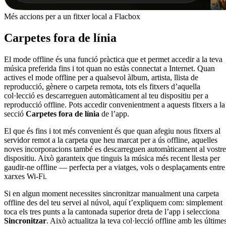
Més accions per a un fitxer local a Flacbox
Carpetes fora de línia
El mode offline és una funció pràctica que et permet accedir a la teva
música preferida fins i tot quan no estàs connectat a Internet. Quan
actives el mode offline per a qualsevol àlbum, artista, llista de
reproducció, gènere o carpeta remota, tots els fitxers d’aquella
col·lecció es descarreguen automàticament al teu dispositiu per a
reproducció offline. Pots accedir convenientment a aquests fitxers a la
secció
Carpetes fora de línia
de l’app.
El que és fins i tot més convenient és que quan afegiu nous fitxers al
servidor remot a la carpeta que heu marcat per a ús offline, aquelles
noves incorporacions també es descarreguen automàticament al vostre
dispositiu. Això garanteix que tinguis la música més recent llesta per
gaudir-ne offline — perfecta per a viatges, vols o desplaçaments entre
xarxes Wi-Fi.
Si en algun moment necessites sincronitzar manualment una carpeta
offline des del teu servei al núvol, aquí t’expliquem com: simplement
toca els tres punts a la cantonada superior dreta de l’app i selecciona
Sincronitzar
. Això actualitza la teva col·lecció offline amb les últime