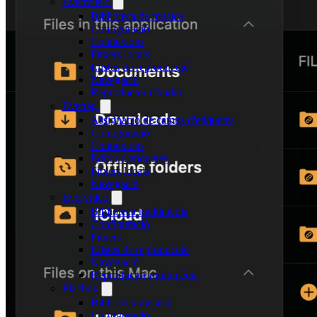
Evermusic
Biblioteca de música
Configuració
Connexions
Fitxers locals
Llistes de reproducció
Navegació
Reproductor d'àudio
Evertag
Assignació de camps d'etiquetes
Configuració
Connexions
Editor d'etiquetes
Fitxers locals
Navegació
Evervideo
Biblioteca multimèdia
Configuració
Fitxers
Llistes de reproducció
Navegació
Reproductor multimèdia
Flacbox
Biblioteca musical
Configuració