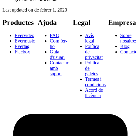
Last updated on
de febrer 1, 2020
Productes
Ajuda
Legal
Empresa
Evervideo
FAQ
Avís
Sobre
Evermusic
Com fer-
legal
nosaltre
Evertag
ho
Política
Blog
Flacbox
Guia
de
Contact
d'usuari
privacitat
Contactar
Política
amb
de
suport
galetes
Termes i
condicions
Acord de
llicència