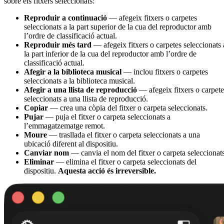
sobre els fitxers seleccionats:
Reproduir a continuació
— afegeix fitxers o carpetes
seleccionats a la part superior de la cua del reproductor amb
l’ordre de classificació actual.
Reproduir més tard
— afegeix fitxers o carpetes seleccionats 
la part inferior de la cua del reproductor amb l’ordre de
classificació actual.
Afegir a la biblioteca musical
— inclou fitxers o carpetes
seleccionats a la biblioteca musical.
Afegir a una llista de reproducció
— afegeix fitxers o carpete
seleccionats a una llista de reproducció.
Copiar
— crea una còpia del fitxer o carpeta seleccionats.
Pujar
— puja el fitxer o carpeta seleccionats a
l’emmagatzematge remot.
Moure
— trasllada el fitxer o carpeta seleccionats a una
ubicació diferent al dispositiu.
Canviar nom
— canvia el nom del fitxer o carpeta seleccionats
Eliminar
— elimina el fitxer o carpeta seleccionats del
dispositiu.
Aquesta acció és irreversible.