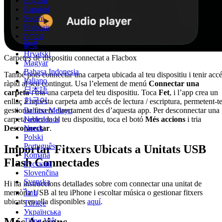
English
Español
Suomi
Français
עברית
हिन्दी
Hrvatski
Carpetes de dispositiu connectat a Flacbox
Magyar
Bahasa Indonesia
També pots connectar una carpeta ubicada al teu dispositiu i tenir acc
Italiano
ràpid al seu contingut. Usa l’element de menú
Connectar una
日本語
carpeta
i tria una carpeta del teu dispositiu. Toca
Fet
, i l’app crea un
한국어
enllaç a aquesta carpeta amb accés de lectura / escriptura, permetent-t
gestionar fitxers directament des d’aquesta app. Per desconnectar una
Bahasa Melayu
carpeta ubicada al teu dispositiu, toca el botó
Més accions
i tria
Nederlands
Desconnectar
.
Norsk
Polski
Português
Importar Fitxers Ubicats a Unitats USB
Română
Flash Connectades
Русский
Slovenčina
Svenska
Hi ha instruccions detallades sobre com connectar una unitat de
memòria USB al teu iPhone i escoltar música o gestionar fitxers
ไทย
ubicats en ella disponibles
aquí
.
Türkçe
Українська
Tiếng Việt