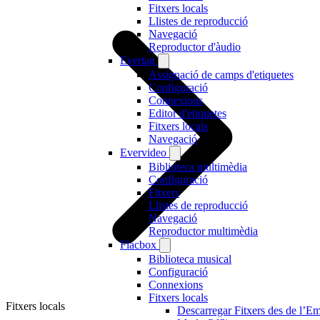
Fitxers locals
Llistes de reproducció
Navegació
Reproductor d'àudio
Evertag
Assignació de camps d'etiquetes
Configuració
Connexions
Editor d'etiquetes
Fitxers locals
Navegació
Evervideo
Biblioteca multimèdia
Configuració
Fitxers
Llistes de reproducció
Navegació
Reproductor multimèdia
Flacbox
Biblioteca musical
Configuració
Connexions
Fitxers locals
Fitxers locals
Descarregar Fitxers des de l’