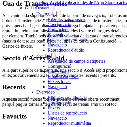
Cua de Transferències
Com instal·lar l'aplicació des de l'App Store o ac
Guia d'usuari
Evermusic
A la cantonada superior esquerra de la barra de navegació, trobaràs u
Biblioteca de música
botó de Transferències. Toca’l per accedir a la cua de transferències, 
Configuració
pots supervisar i gestionar cada descàrrega i pujada — posar en pausa
Connexions
reprendre, reintentar transferències fallides i veure el progrés detallat
Fitxers locals
per element. També pots ajustar la velocitat de la cua de transferències
Llistes de reproducció
(màxim de tasques paral·leles) i el tipus de xarxa a Configuració →
Navegació
Gestor de fitxers.
Reproductor d'àudio
Evertag
Secció d’Accés Ràpid
Assignació de camps d'etiquetes
Configuració
A la part superior de la pantalla, una secció d’Accés ràpid proporcion
Connexions
enllaços convenients als teus fitxers i carpetes recents i preferits.
Editor d'etiquetes
Fitxers locals
Recents
Navegació
Evervideo
Biblioteca multimèdia
Aquesta secció mostra tots els fitxers o carpetes oberts recentment,
Configuració
perquè puguis tornar al teu darrer espai de treball amb un sol toc.
Fitxers
Llistes de reproducció
Favorits
Navegació
Reproductor multimèdia