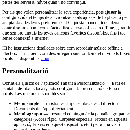
pistes del servei al núvol quan t’ho convingui.
Per als que volen personalitzar la seva experiència, pots ajustar la
configuració del temps de sincronització als ajustos de l’aplicació per
adaptar-la a les teves preferències. D’aquesta manera, tens plena
control sobre quan i com s’actualitza la teva col·lecció offline, garanti
que sempre tinguis les teves cançons favorites disponibles, fins i tot
sense connexió a Internet.
Hi ha instruccions detallades sobre com reproduir música offline a
Flacbox — incloent com descarregar i sincronitzar del núvol als fitxer
locals — disponibles
aquí
.
Personalització
Obrint els ajustos de l’aplicació i anant a Personalització → Estil de
pantalla de fitxers locals, pots configurar la presentació de Fitxers
locals. Les opcions disponibles són:
Menú simple
— mostra les carpetes ubicades al directori
Documents de l’app directament.
Menú agrupat
— mostra el contingut de la pantalla agrupat pe
categories (Accés ràpid, Carpetes especials, Fitxers en aquesta
aplicació, Fitxers en aquest dispositiu, etc.) per a una visió
general més ordenada.