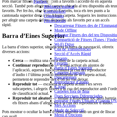
Pots marcar fitxers o carpetes com a favorits i accedir-hi en aquesta
Flacbox
secció. També pots afegir una carpeta ubicada al teu dispositiu als teu
Biblioteca musical
favorits. Per fer-ho, obre la secció Favorits, toca els tres punts a la
Configuració
cantonada superior dreta i tria Afegir carpeta. Segueix les instruccions
Connexions
per afegir una carpeta del teu dispositiu als favorits per a un accés
Fitxers locals
ràpid.
Descarregar Fitxers des de l’Emmaga
Mode Offline
Barra d’Eines Superior
Importar Fitxers des del teu Dispositiu
Compartició de Fitxers iTunes / Finde
Wi-Fi Drive
La barra d’eines superior, situada sota la barra de navegació, ofereix
Cua de Transferències
diverses accions:
Secció d’Accés Ràpid
Recents
Cerca
— realitza una cerca dins de la carpeta actual.
Favorits
Continuar reproducció
— si está activat als ajustos de
Barra d’Eines Superior
l’aplicació, aquesta funció restaura la cua del reproductor
Carpetes Especials
d’àudio i l’última posició multimèdia de la carpeta actual,
Descarregues
permetent-te reprendre des d’on ho vas deixar.
Reproductor d’àudio
Reproduir tot
— escaneja la carpeta actual i les seves
iCloud
subcarpetes, i afegeix fitxers a la cua del reproductor amb l’ord
Carpetes fora de línia
de classificació actual.
Dues Seccions Diferenciades
Reproduir tot aleatori
— similar a Reproduir tot, però barreja
Importar Fitxers Ubicats a Unitats U
els fitxers abans d’afegir-los a la cua del reproductor d’àudio.
Més Accions
Mode de Selecció
Pots mostrar o ocultar la barra d’eines superior amb un gest de lliscar
Menú d’Opcions
cap avall.