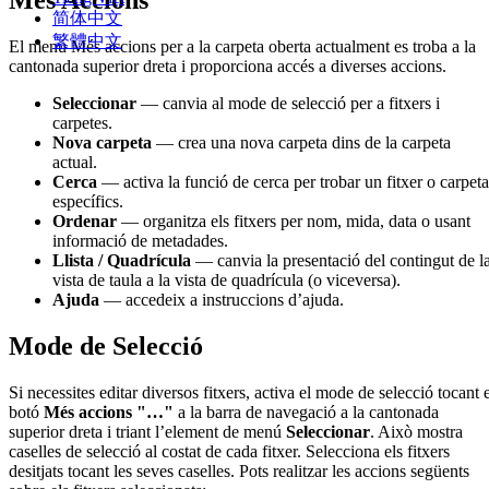
Més Accions
简体中文
繁體中文
El menú Més accions per a la carpeta oberta actualment es troba a la
cantonada superior dreta i proporciona accés a diverses accions.
Seleccionar
— canvia al mode de selecció per a fitxers i
carpetes.
Nova carpeta
— crea una nova carpeta dins de la carpeta
actual.
Cerca
— activa la funció de cerca per trobar un fitxer o carpeta
específics.
Ordenar
— organitza els fitxers per nom, mida, data o usant
informació de metadades.
Llista / Quadrícula
— canvia la presentació del contingut de l
vista de taula a la vista de quadrícula (o viceversa).
Ajuda
— accedeix a instruccions d’ajuda.
Mode de Selecció
Si necessites editar diversos fitxers, activa el mode de selecció tocant 
botó
Més accions
"…"
a la barra de navegació a la cantonada
superior dreta i triant l’element de menú
Seleccionar
. Això mostra
caselles de selecció al costat de cada fitxer. Selecciona els fitxers
desitjats tocant les seves caselles. Pots realitzar les accions següents