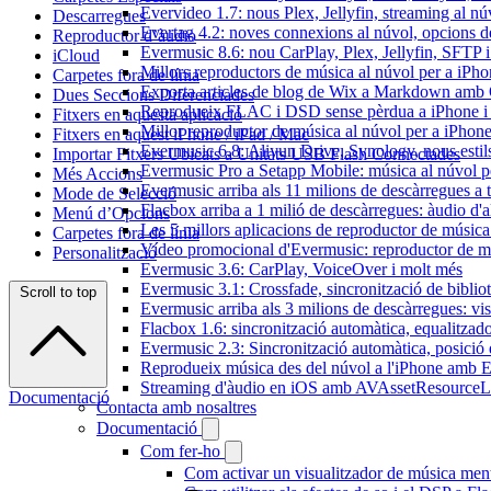
Evervideo 1.7: nous Plex, Jellyfin, streaming al nú
Descarregues
Evertag 4.2: noves connexions al núvol, opcions de 
Reproductor d’àudio
Evermusic 8.6: nou CarPlay, Plex, Jellyfin, SFTP i 
iCloud
Millors reproductors de música al núvol per a iPho
Carpetes fora de línia
Exporta articles de blog de Wix a Markdown am
Dues Seccions Diferenciades
Reprodueix FLAC i DSD sense pèrdua a iPhone 
Fitxers en aquesta aplicació
Millor reproductor de música al núvol per a iPhone
Fitxers en aquest iPhone / iPad / Mac
Evermusic 6.8: Aliyun Drive, Synology, nous estils 
Importar Fitxers Ubicats a Unitats USB Flash Connectades
Evermusic Pro a Setapp Mobile: música al núvol p
Més Accions
Evermusic arriba als 11 milions de descàrregues a 
Mode de Selecció
Flacbox arriba a 1 milió de descàrregues: àudio d'a
Menú d’Opcions
Les 5 millors aplicacions de reproductor de música
Carpetes fora de línia
Vídeo promocional d'Evermusic: reproductor de m
Personalització
Evermusic 3.6: CarPlay, VoiceOver i molt més
Evermusic 3.1: Crossfade, sincronització de bibliot
Scroll to top
Evermusic arriba als 3 milions de descàrregues: vi
Flacbox 1.6: sincronització automàtica, equalitza
Evermusic 2.3: Sincronització automàtica, posició 
Reprodueix música des del núvol a l'iPhone amb 
Streaming d'àudio en iOS amb AVAssetResourceL
Documentació
Contacta amb nosaltres
Documentació
Com fer-ho
Com activar un visualitzador de música ment