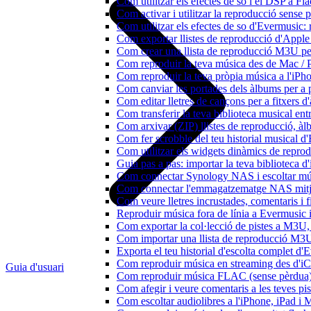
Com utilitzar els efectes de so i el DSP a 
Com activar i utilitzar la reproducció sense
Com utilitzar els efectes de so d'Evermusic: 
Com exportar llistes de reproducció d'Apple
Com crear una llista de reproducció M3U pe
Com reproduir la teva música des de Mac / 
Com reproduir la teva pròpia música a l'iP
Com canviar les portades dels àlbums per a pi
Com editar lletres de cançons per a fitxers
Com transferir la teva biblioteca musical ent
Com arxivar (ZIP) llistes de reproducció, àlbu
Com fer scrobble del teu historial musical 
Com utilitzar els widgets dinàmics de repro
Guia pas a pas: importar la teva biblioteca 
Com connectar Synology NAS i escoltar mús
Com connectar l'emmagatzematge NAS mitja
Com veure lletres incrustades, comentaris i 
Reproduir música fora de línia a Evermusic i 
Com exportar la col·lecció de pistes a M3
Com importar una llista de reproducció M3
Exporta el teu historial d'escolta complet d
Com reproduir música en streaming des d'i
Guia d'usuari
Com reproduir música FLAC (sense pèrdua)
Com afegir i veure comentaris a les teves p
Com escoltar audiolibres a l'iPhone, iPad 