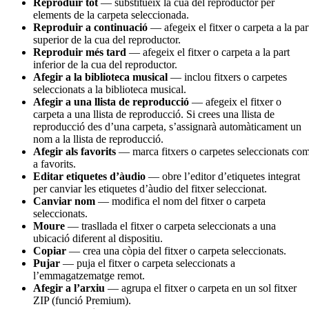
Reproduir tot
— substitueix la cua del reproductor per
elements de la carpeta seleccionada.
Reproduir a continuació
— afegeix el fitxer o carpeta a la par
superior de la cua del reproductor.
Reproduir més tard
— afegeix el fitxer o carpeta a la part
inferior de la cua del reproductor.
Afegir a la biblioteca musical
— inclou fitxers o carpetes
seleccionats a la biblioteca musical.
Afegir a una llista de reproducció
— afegeix el fitxer o
carpeta a una llista de reproducció. Si crees una llista de
reproducció des d’una carpeta, s’assignarà automàticament un
nom a la llista de reproducció.
Afegir als favorits
— marca fitxers o carpetes seleccionats co
a favorits.
Editar etiquetes d’àudio
— obre l’editor d’etiquetes integrat
per canviar les etiquetes d’àudio del fitxer seleccionat.
Canviar nom
— modifica el nom del fitxer o carpeta
seleccionats.
Moure
— trasllada el fitxer o carpeta seleccionats a una
ubicació diferent al dispositiu.
Copiar
— crea una còpia del fitxer o carpeta seleccionats.
Pujar
— puja el fitxer o carpeta seleccionats a
l’emmagatzematge remot.
Afegir a l’arxiu
— agrupa el fitxer o carpeta en un sol fitxer
ZIP (funció Premium).