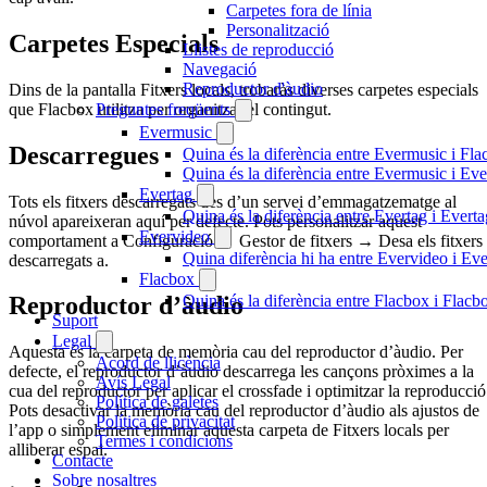
Carpetes fora de línia
Personalització
Carpetes Especials
Llistes de reproducció
Navegació
Reproductor d'àudio
Dins de la pantalla Fitxers locals, trobaràs diverses carpetes especials
que Flacbox utilitza per organitzar el contingut.
Preguntes freqüents
Evermusic
Descarregues
Quina és la diferència entre Evermusic i Fl
Quina és la diferència entre Evermusic i E
Evertag
Tots els fitxers descarregats des d’un servei d’emmagatzematge al
Quina és la diferència entre Evertag i Ever
núvol apareixeran aquí per defecte. Pots personalitzar aquest
Evervideo
comportament a Configuració → Gestor de fitxers → Desa els fitxers
Quina diferència hi ha entre Evervideo i E
descarregats a.
Flacbox
Quina és la diferència entre Flacbox i Flac
Reproductor d’àudio
Suport
Legal
Aquesta és la carpeta de memòria cau del reproductor d’àudio. Per
Acord de llicència
defecte, el reproductor d’àudio descarrega les cançons pròximes a la
Avís Legal
cua del reproductor per aplicar el crossfade i optimitzar la reproducció
Política de galetes
Pots desactivar la memòria cau del reproductor d’àudio als ajustos de
Política de privacitat
l’app o simplement eliminar aquesta carpeta de Fitxers locals per
Termes i condicions
alliberar espai.
Contacte
Sobre nosaltres