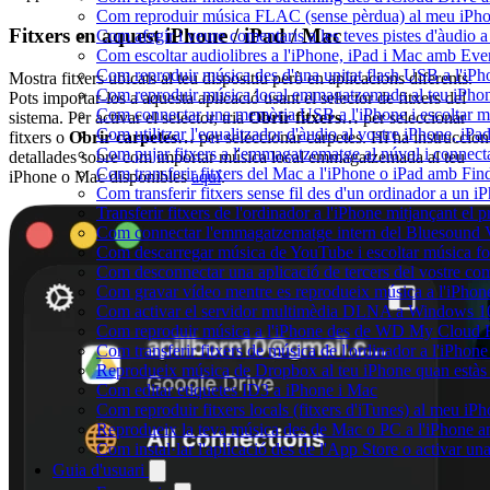
Com reproduir música FLAC (sense pèrdua) al meu iPh
Fitxers en aquest iPhone / iPad / Mac
Com afegir i veure comentaris a les teves pistes d'àudio
Com escoltar audiolibres a l'iPhone, iPad i Mac amb Ev
Com reproduir música des d'una unitat flash USB a l'i
Mostra fitxers ubicats al teu dispositiu però en aplicacions diferents.
Com reproduir música local emmagatzemada al teu iPho
Pots importar-los a aquesta aplicació usant el selector de fitxers del
Com connectar una memòria USB a l'iPhone i escoltar músi
sistema. Per activar el selector, tria
Obrir fitxers…
per seleccionar
Com utilitzar l'equalitzador d'àudio al vostre iPhone, i
fitxers o
Obrir carpetes…
per seleccionar carpetes. Hi ha instruccion
Com pujar fitxers a l'emmagatzematge al núvol i connect
detallades sobre com importar música local emmagatzemada al teu
Com transferir fitxers del Mac a l'iPhone o iPad amb Fin
iPhone o Mac disponibles
aquí
.
Com transferir fitxers sense fil des d'un ordinador a un
Transferir fitxers de l'ordinador a l'iPhone mitjançant el
Com connectar l'emmagatzematge intern del Bluesound
Com descarregar música de YouTube i escoltar música fora
Com desconnectar una aplicació de tercers del vostre c
Com gravar vídeo mentre es reprodueix música a l'iPhon
Com activar el servidor multimèdia DLNA a Windows 10 i
Com reproduir música a l'iPhone des de WD My Cloud
Com transferir fitxers de música de l'ordinador a l'iPho
Reprodueix música de Dropbox al teu iPhone quan estàs f
Com editar etiquetes ID3 a iPhone i Mac
Com reproduir fitxers locals (fitxers d'iTunes) al meu iP
Reprodueix la teva música des de Mac o PC a l'iPhone
Com instal·lar l'aplicació des de l'App Store o activar 
Guia d'usuari