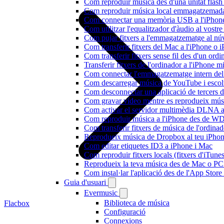
Com reproduir música des d'una unitat fla
Com reproduir música local emmagatzemada
Com connectar una memòria USB a l'iPhone i 
Com utilitzar l'equalitzador d'àudio al vos
Com pujar fitxers a l'emmagatzematge al núv
Com transferir fitxers del Mac a l'iPhone o 
Com transferir fitxers sense fil des d'un or
Transferir fitxers de l'ordinador a l'iPhone 
Com connectar l'emmagatzematge intern de
Com descarregar música de YouTube i escolta
Com desconnectar una aplicació de tercers 
Com gravar vídeo mentre es reprodueix músi
Com activar el servidor multimèdia DLNA a 
Com reproduir música a l'iPhone des de 
Com transferir fitxers de música de l'ordin
Reprodueix música de Dropbox al teu iPhone 
Com editar etiquetes ID3 a iPhone i Mac
Com reproduir fitxers locals (fitxers d'iTun
Reprodueix la teva música des de Mac o P
Com instal·lar l'aplicació des de l'App Stor
Guia d'usuari
Evermusic
Biblioteca de música
Flacbox
Configuració
Connexions