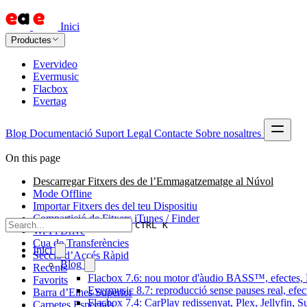
Inici
Productes
Evervideo
Evermusic
Flacbox
Evertag
Blog
Documentació
Suport
Legal
Contacte
Sobre nosaltres
On this page
Descarregar Fitxers des de l’Emmagatzematge al Núvol
Mode Offline
Importar Fitxers des del teu Dispositiu
Compartició de Fitxers iTunes / Finder
CTRL K
Wi-Fi Drive
Cua de Transferències
Inici
Secció d’Accés Ràpid
Blog
Recents
Flacbox 7.6: nou motor d'àudio BASS™, efectes, D
Favorits
Evermusic 8.7: reproducció sense pauses real, efec
Barra d’Eines Superior
Flacbox 7.4: CarPlay redissenyat, Plex, Jellyfin, 
Carpetes Especials