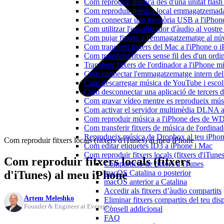
Com reproduir música des d'una unitat fla
Com reproduir música local emmagatzemada
Com connectar una memòria USB a l'iPhone i 
Com utilitzar l'equalitzador d'àudio al vos
Com pujar fitxers a l'emmagatzematge al núv
Com transferir fitxers del Mac a l'iPhone o 
Com transferir fitxers sense fil des d'un or
Transferir fitxers de l'ordinador a l'iPhone 
Com connectar l'emmagatzematge intern de
Com descarregar música de YouTube i escolta
Com desconnectar una aplicació de tercers 
Com gravar vídeo mentre es reprodueix músi
Com activar el servidor multimèdia DLNA a 
Com reproduir música a l'iPhone des de 
Com transferir fitxers de música de l'ordin
Reprodueix música de Dropbox al teu iPhone 
Com reproduir fitxers locals (fitxers d'iTunes) al meu iPhone
Com editar etiquetes ID3 a iPhone i Mac
Com reproduir fitxers locals (fitxers d'iTun
Com reproduir fitxers locals (fitxers
Compartició de fitxers d’iTunes
d'iTunes) al meu iPhone
macOS Catalina o posterior
macOS anterior a Catalina
Accedir als fitxers d’àudio compartits
Artem Meleshko
Eliminar fitxers compartits del teu dis
Founder & Engineer at Everappz
Consell addicional
FAQ