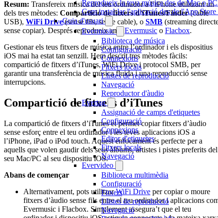
Reprodueix la teva música des de Mac o P
Resum:
Transfereix música del teu ordinador a l’iPhone utilitzant un
Com instal·lar l'aplicació des de l'App Stor
dels tres mètodes:
Compartició de fitxers d’iTunes/Finder
(cable
Guia d'usuari
USB),
WiFi Drive
(sense fils, sense cable), o
SMB
(streaming direct
sense copiar). Després reprodueix amb
Evermusic
o
Flacbox
.
Evermusic
Biblioteca de música
Gestionar els teus fitxers de música entre l’ordinador i els dispositius
Configuració
iOS mai ha estat tan senzill. Hem descrit tres mètodes fàcils:
Connexions
compartició de fitxers d’iTunes, WiFi Drive i protocol SMB, per
Fitxers locals
garantir una transferència de música fluida i una reproducció sense
Llistes de reproducció
interrupcions.
Navegació
Reproductor d'àudio
Compartició de fitxers d’iTunes
Evertag
Assignació de camps d'etiquetes
Configuració
La compartició de fitxers d’iTunes et permet copiar fitxers d’àudio
Connexions
sense esforç entre el teu ordinador i les teves aplicacions iOS a
Editor d'etiquetes
l’iPhone, iPad o iPod touch. Aquest enfocament és perfecte per a
Fitxers locals
aquells que volen gaudir dels seus àlbums, artistes i pistes preferits del
Navegació
seu Mac/PC al seu dispositiu iOS.
Evervideo
Abans de començar
Biblioteca multimèdia
Configuració
Alternativament, pots utilitzar
WiFi Drive
per copiar o moure
Fitxers
fitxers d’àudio sense fils entre el teu ordinador i aplicacions co
Llistes de reproducció
Evermusic i Flacbox. Simplement assegura’t que el teu
Navegació
ordinador i dispositiu iOS estiguin connectats a la mateixa xarx