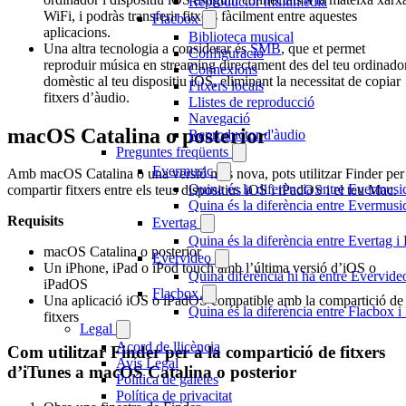
Reproductor multimèdia
WiFi, i podràs transferir fitxers fàcilment entre aquestes
Flacbox
aplicacions.
Biblioteca musical
Una altra tecnologia a considerar és
SMB
, que et permet
Configuració
reproduir música en streaming directament des del teu ordinado
Connexions
domèstic al teu dispositiu iOS, eliminant la necessitat de copiar
Fitxers locals
fitxers d’àudio.
Llistes de reproducció
Navegació
macOS Catalina o posterior
Reproductor d'àudio
Preguntes freqüents
Evermusic
Amb macOS Catalina o una versió més nova, pots utilitzar Finder per
Quina és la diferència entre Evermusi
compartir fitxers entre els teus dispositius iOS i iPadOS i el teu Mac.
Quina és la diferència entre Evermus
Requisits
Evertag
Quina és la diferència entre Evertag 
macOS Catalina o posterior
Evervideo
Un iPhone, iPad o iPod touch amb l’última versió d’iOS o
Quina diferència hi ha entre Evervid
iPadOS
Flacbox
Una aplicació iOS o iPadOS compatible amb la compartició de
Quina és la diferència entre Flacbox
fitxers
Legal
Acord de llicència
Com utilitzar Finder per a la compartició de fitxers
Avís Legal
d’iTunes a macOS Catalina o posterior
Política de galetes
Política de privacitat