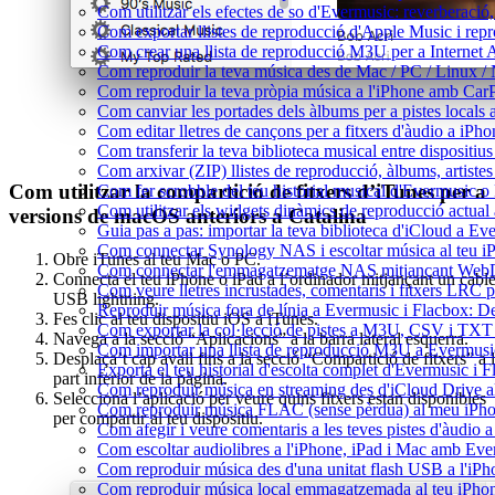
Com utilitzar els efectes de so d'Evermusic: reverberació,
Com exportar llistes de reproducció d'Apple Music i rep
Com crear una llista de reproducció M3U per a Internet
Com reproduir la teva música des de Mac / PC / Linux /
Com reproduir la teva pròpia música a l'iPhone amb Car
Com canviar les portades dels àlbums per a pistes locals a 
Com editar lletres de cançons per a fitxers d'àudio a i
Com transferir la teva biblioteca musical entre dispositiu
Com arxivar (ZIP) llistes de reproducció, àlbums, artistes 
Com utilitzar la compartició de fitxers d’iTunes per a
Com fer scrobble del teu historial musical d'Evermusic o
Com utilitzar els widgets dinàmics de reproducció actual
versions de macOS anteriors a Catalina
Guia pas a pas: importar la teva biblioteca d'iCloud a Ev
Com connectar Synology NAS i escoltar música al teu 
Obre iTunes al teu Mac o PC.
Com connectar l'emmagatzematge NAS mitjançant WebDA
Connecta el teu iPhone o iPad a l’ordinador mitjançant un cabl
Com veure lletres incrustades, comentaris i fitxers LRC 
USB lightning.
Reproduir música fora de línia a Evermusic i Flacbox: Desc
Fes clic al teu dispositiu iOS a iTunes.
Com exportar la col·lecció de pistes a M3U, CSV i TXT
Navega a la secció “Aplicacions” a la barra lateral esquerra.
Com importar una llista de reproducció M3U a Evermusi
Desplaça’t cap avall fins a la secció “Compartició de fitxers” a 
Exporta el teu historial d'escolta complet d'Evermusic i 
part inferior de la pàgina.
Com reproduir música en streaming des d'iCloud Drive 
Selecciona l’aplicació per veure quins fitxers estan disponibles
Com reproduir música FLAC (sense pèrdua) al meu iPh
per compartir al teu dispositiu.
Com afegir i veure comentaris a les teves pistes d'àudio
Com escoltar audiolibres a l'iPhone, iPad i Mac amb Ev
Com reproduir música des d'una unitat flash USB a l'i
Com reproduir música local emmagatzemada al teu iPho