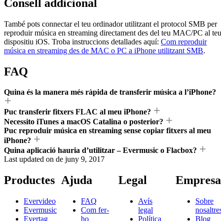
Consell addicional
També pots connectar el teu ordinador utilitzant el protocol SMB per
reproduir música en streaming directament des del teu MAC/PC al te
dispositiu iOS. Troba instruccions detallades aquí:
Com reproduir
música en streaming des de MAC o PC a iPhone utilitzant SMB
.
FAQ
Quina és la manera més ràpida de transferir música a l’iPhone?
Puc transferir fitxers FLAC al meu iPhone?
Necessito iTunes a macOS Catalina o posterior?
Puc reproduir música en streaming sense copiar fitxers al meu
iPhone?
Quina aplicació hauria d’utilitzar – Evermusic o Flacbox?
Last updated on
de juny 9, 2017
Productes
Ajuda
Legal
Empresa
Evervideo
FAQ
Avís
Sobre
Evermusic
Com fer-
legal
nosaltre
Evertag
ho
Política
Blog