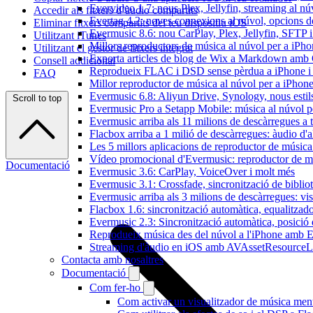
Evervideo 1.7: nous Plex, Jellyfin, streaming al nú
Accedir als fitxers d’àudio compartits
Evertag 4.2: noves connexions al núvol, opcions de 
Eliminar fitxers compartits del teu dispositiu iOS
Evermusic 8.6: nou CarPlay, Plex, Jellyfin, SFTP i 
Utilitzant iTunes
Millors reproductors de música al núvol per a iPho
Utilitzant el gestor de fitxers integrat
Exporta articles de blog de Wix a Markdown am
Consell addicional
Reprodueix FLAC i DSD sense pèrdua a iPhone 
FAQ
Millor reproductor de música al núvol per a iPhone
Evermusic 6.8: Aliyun Drive, Synology, nous estils 
Scroll to top
Evermusic Pro a Setapp Mobile: música al núvol p
Evermusic arriba als 11 milions de descàrregues a 
Flacbox arriba a 1 milió de descàrregues: àudio d'a
Les 5 millors aplicacions de reproductor de música
Vídeo promocional d'Evermusic: reproductor de m
Documentació
Evermusic 3.6: CarPlay, VoiceOver i molt més
Evermusic 3.1: Crossfade, sincronització de bibliot
Evermusic arriba als 3 milions de descàrregues: vi
Flacbox 1.6: sincronització automàtica, equalitza
Evermusic 2.3: Sincronització automàtica, posició 
Reprodueix música des del núvol a l'iPhone amb 
Streaming d'àudio en iOS amb AVAssetResourceL
Contacta amb nosaltres
Documentació
Com fer-ho
Com activar un visualitzador de música ment