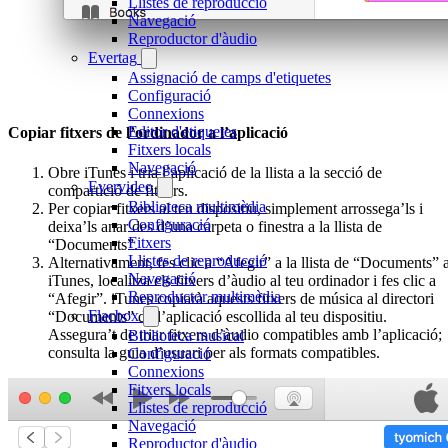
Llistes de reproducció
Navegació
Reproductor d'àudio
Evertag
Assignació de camps d'etiquetes
Configuració
Connexions
Editor d'etiquetes
Copiar fitxers de l’ordinador a l’aplicació
Fitxers locals
Navegació
Obre iTunes i tria l’aplicació de la llista a la secció de
Evervideo
compartició de fitxers.
Biblioteca multimèdia
Per copiar fitxers al teu dispositiu, simplement arrossega’ls i
Configuració
deixa’ls anar des d’una carpeta o finestra a la llista de
Fitxers
“Documents”.
Llistes de reproducció
Alternativament, fes clic a “Afegir” a la llista de “Documents” 
Navegació
iTunes, localitza els fitxers d’àudio al teu ordinador i fes clic a
Reproductor multimèdia
“Afegir”. iTunes copiarà aquests fitxers de música al directori
Flacbox
“Documents” de l’aplicació escollida al teu dispositiu.
Assegura’t de triar fitxers d’àudio compatibles amb l’aplicació;
Biblioteca musical
consulta la guia d’usuari per als formats compatibles.
Configuració
Connexions
Fitxers locals
Llistes de reproducció
Navegació
Reproductor d'àudio