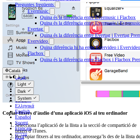
Preguntes freqüents
Evermusic
Quina és la diferència entre Evermusic i Flacbox
Quina és la diferència entre Evermusic i Evermus
Evertag
Quina és la diferència entre Evertag i Evertag Pr
Evervideo
Quina diferència hi ha entre Evervideo i Evervid
Flacbox
Quina és la diferència entre Flacbox i Flacbox Pr
Català
عربي
Català
Light
Čeština
Dark
Dansk
System
Deutsch
Ελληνικά
English
Copiar fitxers d’àudio d’una aplicació iOS al teu ordinador
Español
Suomi
Selecciona l’aplicació de la llista a la secció de compartició de
Français
fitxers d’iTunes.
עברית
Per copiar fitxers al teu ordinador, arrossega’ls des de la llista d
हिन्दी