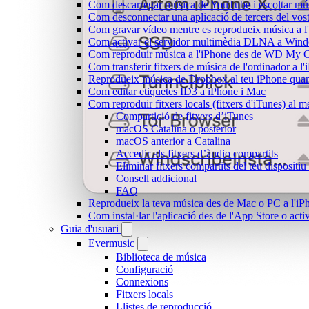
Com descarregar música de YouTube i escoltar músi
Com desconnectar una aplicació de tercers del vo
Com gravar vídeo mentre es reprodueix música a l
Com activar el servidor multimèdia DLNA a Window
Com reproduir música a l'iPhone des de WD My
Com transferir fitxers de música de l'ordinador a 
Reprodueix música de Dropbox al teu iPhone quan e
Com editar etiquetes ID3 a iPhone i Mac
Com reproduir fitxers locals (fitxers d'iTunes) al 
Compartició de fitxers d’iTunes
macOS Catalina o posterior
macOS anterior a Catalina
Accedir als fitxers d’àudio compartits
Eliminar fitxers compartits del teu dispositi
Consell addicional
FAQ
Reprodueix la teva música des de Mac o PC a l'
Com instal·lar l'aplicació des de l'App Store o ac
Guia d'usuari
Evermusic
Biblioteca de música
Configuració
Connexions
Fitxers locals
Llistes de reproducció