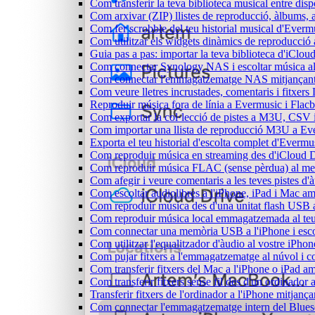
Com transferir la teva biblioteca musical entre dis
Com arxivar (ZIP) llistes de reproducció, àlbums, ar
Com fer scrobble del teu historial musical d'Everm
Com utilitzar els widgets dinàmics de reproducció 
Guia pas a pas: importar la teva biblioteca d'iClo
Com connectar Synology NAS i escoltar música a
Com connectar l'emmagatzematge NAS mitjançant 
Com veure lletres incrustades, comentaris i fitxer
Reproduir música fora de línia a Evermusic i Flacbo
Com exportar la col·lecció de pistes a M3U, CSV
Com importar una llista de reproducció M3U a Ev
Exporta el teu historial d'escolta complet d'Evermu
Com reproduir música en streaming des d'iCloud 
Com reproduir música FLAC (sense pèrdua) al m
Com afegir i veure comentaris a les teves pistes 
Com escoltar audiolibres a l'iPhone, iPad i Mac 
Com reproduir música des d'una unitat flash USB
Com reproduir música local emmagatzemada al te
Com connectar una memòria USB a l'iPhone i escolt
Com utilitzar l'equalitzador d'àudio al vostre iP
Com pujar fitxers a l'emmagatzematge al núvol i c
Com transferir fitxers del Mac a l'iPhone o iPad a
Com transferir fitxers sense fil des d'un ordinado
Transferir fitxers de l'ordinador a l'iPhone mitjan
Com connectar l'emmagatzematge intern del Blue