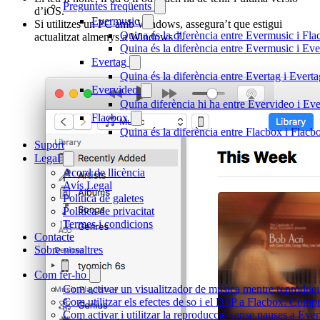
Preguntes freqüents
d’iOS.
Evermusic
Si utilitzes un PC amb Windows, assegura’t que estigui
Quina és la diferència entre Evermusic i Fl
actualitzat almenys a Windows 7.
Quina és la diferència entre Evermusic i E
Evertag
Quina és la diferència entre Evertag i Ever
Evervideo
Quina diferència hi ha entre Evervideo i E
Flacbox
Quina és la diferència entre Flacbox i Flac
Suport
Legal
Acord de llicència
Avís Legal
Política de galetes
Política de privacitat
Termes i condicions
Contacte
Sobre nosaltres
Com fer-ho
Com activar un visualitzador de música mentre reprodueix
Com utilitzar els efectes de so i el DSP a Flacbox: Comp
Com activar i utilitzar la reproducció sense pauses a Eve