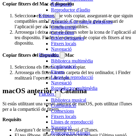
Copiar fitxers del Mac al dispositiu
Navegació
Reproductor d'àudio
Evertag
Selecciona els fitxers que vols copiar, assegurant-te que siguin
compatibles amb l’aplicació. Consulta la guia d’usuari de
Assignació de camps d'etiquetes
l’aplicació per als formats compatibles.
Configuració
Arrossega i deixa anar els fitxers sobre la icona de l’aplicació al
Connexions
teu dispositiu. Finder s’encarregarà de copiar els fitxers al teu
Editor d'etiquetes
dispositiu.
Fitxers locals
Navegació
Evervideo
Copiar fitxers del dispositiu al Mac
Biblioteca multimèdia
Configuració
Selecciona els fitxers que vols copiar.
Fitxers
Arrossega els fitxers a una carpeta del teu ordinador, i Finder
Llistes de reproducció
realitzarà l’operació de còpia.
Navegació
Reproductor multimèdia
macOS anterior a Catalina
Flacbox
Biblioteca musical
Si estàs utilitzant una versió anterior de macOS, pots utilitzar iTunes
Configuració
per a la compartició de fitxers.
Connexions
Fitxers locals
Requisits
Llistes de reproducció
Navegació
Assegura’t de tenir l’última versió d’iTunes.
Reproductor d'àudio
El teu iPhone, iPad o iPod touch ha de tenir l’última versió