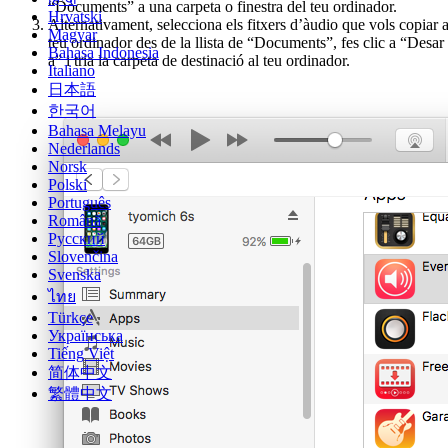
“Documents” a una carpeta o finestra del teu ordinador.
Hrvatski
Alternativament, selecciona els fitxers d’àudio que vols copiar a
Magyar
teu ordinador des de la llista de “Documents”, fes clic a “Desar
Bahasa Indonesia
a” i tria la carpeta de destinació al teu ordinador.
Italiano
日本語
한국어
Bahasa Melayu
Nederlands
Norsk
Polski
Português
Română
Русский
Slovenčina
Svenska
ไทย
Türkçe
Українська
Tiếng Việt
简体中文
繁體中文