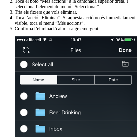
Toca el botó “Més accions” a la cantonada superior dreta, i
selecciona l’element de menú “Seleccionar”.
Tria els fitxers que vols eliminar.
Toca l’acció “Eliminar”. Si aquesta acció no és immediatament
visible, toca el menú “Més accions”.
Confirma l’eliminació al missatge emergent.