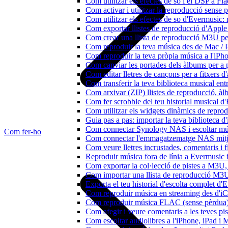
Com utilitzar els efectes de so i el DSP a 
Com activar i utilitzar la reproducció sense
Com utilitzar els efectes de so d'Evermusic: 
Com exportar llistes de reproducció d'Apple
Com crear una llista de reproducció M3U pe
Com reproduir la teva música des de Mac / 
Com reproduir la teva pròpia música a l'iP
Com canviar les portades dels àlbums per a pi
Com editar lletres de cançons per a fitxers
Com transferir la teva biblioteca musical ent
Com arxivar (ZIP) llistes de reproducció, àlbu
Com fer scrobble del teu historial musical 
Com utilitzar els widgets dinàmics de repro
Guia pas a pas: importar la teva biblioteca 
Com connectar Synology NAS i escoltar mús
Com fer-ho
Com connectar l'emmagatzematge NAS mitja
Com veure lletres incrustades, comentaris i 
Reproduir música fora de línia a Evermusic i 
Com exportar la col·lecció de pistes a M3
Com importar una llista de reproducció M3
Exporta el teu historial d'escolta complet d
Com reproduir música en streaming des d'i
Com reproduir música FLAC (sense pèrdua)
Com afegir i veure comentaris a les teves p
Com escoltar audiolibres a l'iPhone, iPad 