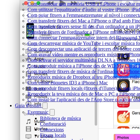
Com connectar una memòria USB a l'iPhone i escoltar músi
Com utilitzar l'equalitzador d'àudio al vostre iPhone, i
Com pujar fitxers a l'emmagatzematge al núvol i connect
Com transferir fitxers del Mac a l'iPhone o iPad amb Fin
Com transferir fitxers sense fil des d'un ordinador a un
Transferir fitxers de l'ordinador a l'iPhone mitjançant el
Com connectar l'emmagatzematge intern del Bluesound
Com descarregar música de YouTube i escoltar música fora
Com desconnectar una aplicació de tercers del vostre c
Com gravar vídeo mentre es reprodueix música a l'iPhon
Com activar el servidor multimèdia DLNA a Windows 10 i
Com reproduir música a l'iPhone des de WD My Cloud
Com transferir fitxers de música de l'ordinador a l'iPho
Reprodueix música de Dropbox al teu iPhone quan estàs f
Com editar etiquetes ID3 a iPhone i Mac
Com reproduir fitxers locals (fitxers d'iTunes) al meu iP
Reprodueix la teva música des de Mac o PC a l'iPhone
Com instal·lar l'aplicació des de l'App Store o activar 
Guia d'usuari
Evermusic
Biblioteca de música
Configuració
Connexions
Fitxers locals