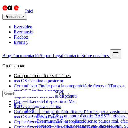
Inici
Productes
Evervideo
Evermusic
Flacbox
Evertag
Blog
Documentació
Suport
Legal
Contacte
Sobre nosaltres
On this page
Compartició de fitxers d’iTunes
macOS Catalina o posterior
Com utilitzar Finder per a la compartició de fitxers d’iTunes a
macOS Catalina o posterior
CTRL K
Copiar fitxers del Mac al dispositiu
Copiar fitxers del dispositiu al Mac
Inici
macOS anterior a Catalina
Blog
Com utilitzar la compartició de fitxers d’iTunes per a versions d
Flacbox 7.6: nou motor d'àudio BASS™, efectes, D
macOS anteriors a Catalina
Evermusic 8.7: reproducció sense pauses real, efec
Copiar fitxers de l’ordinador a l’aplicació
Flacbox 7.4: CarPlay redissenyat, Plex, Jellyfin, 
Copiar fitxers d’àudio d’una aplicació iOS al teu ordinador