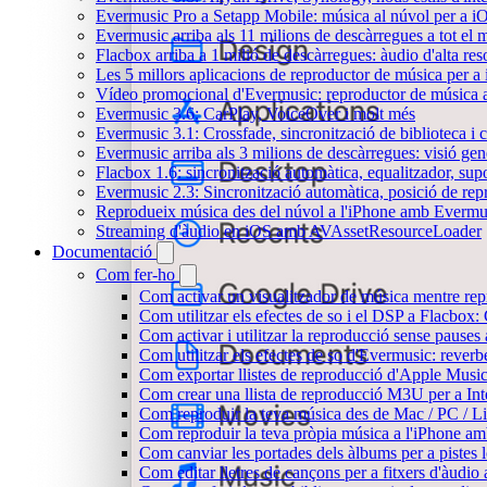
Evermusic Pro a Setapp Mobile: música al núvol per a i
Evermusic arriba als 11 milions de descàrregues a tot el
Flacbox arriba a 1 milió de descàrregues: àudio d'alta res
Les 5 millors aplicacions de reproductor de música per a
Vídeo promocional d'Evermusic: reproductor de música 
Evermusic 3.6: CarPlay, VoiceOver i molt més
Evermusic 3.1: Crossfade, sincronització de biblioteca i 
Evermusic arriba als 3 milions de descàrregues: visió gen
Flacbox 1.6: sincronització automàtica, equalitzador, s
Evermusic 2.3: Sincronització automàtica, posició de repr
Reprodueix música des del núvol a l'iPhone amb Evermu
Streaming d'àudio en iOS amb AVAssetResourceLoader
Documentació
Com fer-ho
Com activar un visualitzador de música mentre repr
Com utilitzar els efectes de so i el DSP a Flacbo
Com activar i utilitzar la reproducció sense pause
Com utilitzar els efectes de so d'Evermusic: reverb
Com exportar llistes de reproducció d'Apple Music
Com crear una llista de reproducció M3U per a In
Com reproduir la teva música des de Mac / PC / L
Com reproduir la teva pròpia música a l'iPhone a
Com canviar les portades dels àlbums per a pistes lo
Com editar lletres de cançons per a fitxers d'àud