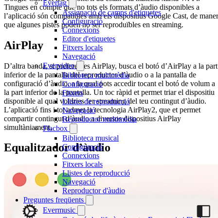
Evertag
Tingues en compte que no tots els formats d’àudio disponibles a
Assignació de camps d'etiquetes
l’aplicació són compatibles amb els dispositius Google Cast, de mane
Configuració
que algunes pistes poden no ser reproduïbles en streaming.
Connexions
Editor d'etiquetes
AirPlay
Fitxers locals
Navegació
Evervideo
D’altra banda, si prefereixes AirPlay, busca el botó d’AirPlay a la part
inferior de la pantalla del reproductor d’àudio o a la pantalla de
Biblioteca multimèdia
configuració d’àudio, a la qual pots accedir tocant el botó de volum a
Configuració
la part inferior de la pantalla. Un toc ràpid et permet triar el dispositiu
Fitxers
disponible al qual voldries fer streaming del teu contingut d’àudio.
Llistes de reproducció
L’aplicació fins i tot admet la tecnologia AirPlay2, que et permet
Navegació
compartir contingut d’àudio a diversos dispositius AirPlay
Reproductor multimèdia
simultàniament.
Flacbox
Biblioteca musical
Equalitzador d’àudio
Configuració
Connexions
Fitxers locals
Llistes de reproducció
Navegació
Reproductor d'àudio
Preguntes freqüents
Evermusic