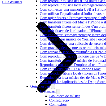
Com reproduir música des d'una unitat fla
Guia d'usuari
Com reproduir música local emmagatzemada
Com connectar una memòria USB a l'iPhone i 
Com utilitzar l'equalitzador d'àudio al vos
Com pujar fitxers a l'emmagatzematge al núv
Com transferir fitxers del Mac a l'iPhone o 
Com transferir fitxers sense fil des d'un or
Transferir fitxers de l'ordinador a l'iPhone 
Com connectar l'emmagatzematge intern de
Com descarregar música de YouTube i escolta
Com desconnectar una aplicació de tercers 
Com gravar vídeo mentre es reprodueix músi
Com activar el servidor multimèdia DLNA a 
Com reproduir música a l'iPhone des de 
Com transferir fitxers de música de l'ordin
Reprodueix música de Dropbox al teu iPhone 
Com editar etiquetes ID3 a iPhone i Mac
Com reproduir fitxers locals (fitxers d'iTun
Reprodueix la teva música des de Mac o P
Com instal·lar l'aplicació des de l'App Stor
Guia d'usuari
Evermusic
Biblioteca de música
Configuració
Connexions