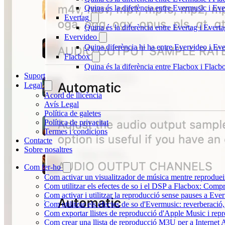
Quina és la diferència entre Evermusic i E
Evertag
Quina és la diferència entre Evertag i Ever
Evervideo
Quina diferència hi ha entre Evervideo i E
Flacbox
Quina és la diferència entre Flacbox i Flac
Suport
Legal
Acord de llicència
Avís Legal
Política de galetes
Política de privacitat
Termes i condicions
Contacte
Sobre nosaltres
Com fer-ho
Com activar un visualitzador de música mentre reprodueix
Com utilitzar els efectes de so i el DSP a Flacbox: Comp
Com activar i utilitzar la reproducció sense pauses a Eve
Com utilitzar els efectes de so d'Evermusic: reverberació,
Com exportar llistes de reproducció d'Apple Music i rep
Com crear una llista de reproducció M3U per a Internet