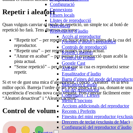
Configuració
Connexions
Repetir i aleatori
Fitxers locals
Llistes de reproducció
Quan vulguis canviar el mode de repetició, un simple toc al botó de
Navegació
repetició ho farà. Tens diverses opcions:
Reproductor d'àudio
Accés al reproductor
“Repetir tot” – per repetir en bucle totes les pistes de la cua del
Formats d’àudio compatibles
reproductor.
Controls de reproducció
“Repetir una” – per repetir només la pista actual.
Repetir i aleatori
“Aturar en acabar” – per pausar la reproducció quan acabi la
Control de volum
pista actual.
Google Cast
“Sense repetició” – per deixar que la cua es reprodueixi sense
AirPlay
repetir.
Equalitzador d’àudio
Barra d’eines del mode del reproducto
Si et ve de gust una mica d’aleatorietat, l’opció “Aleatori” és la teva
Marcadors d’àudio
millor opció. Barreja l’ordre de les teves pistes a la cua, donant-te una
Cua del reproductor
experiència d’escolta nova cada vegada. Pots canviar fàcilment entre
Comentaris / Lletres
“Aleatori desactivat” i “Aleatori activat”.
Menú d’opcions
Accions addicionals del reproductor
Control de volum
Recents i Preferits
Finestra del mini reproductor (exclus
Dreceres de teclat (exclusiu de Mac)
Configuració del reproductor d’àudio
Evertag