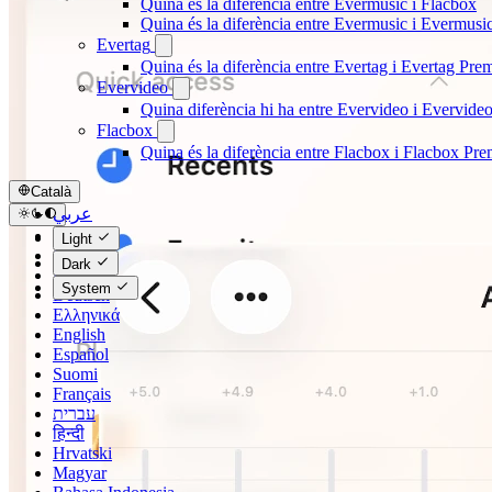
Quina és la diferència entre Evermusic i Flacbox
Quina és la diferència entre Evermusic i Evermus
Evertag
Quina és la diferència entre Evertag i Evertag Pr
Evervideo
Quina diferència hi ha entre Evervideo i Evervid
Flacbox
Quina és la diferència entre Flacbox i Flacbox Pr
Català
عربي
Català
Light
Čeština
Dark
Dansk
System
Deutsch
Ελληνικά
English
Español
Suomi
Français
עברית
हिन्दी
Hrvatski
Magyar