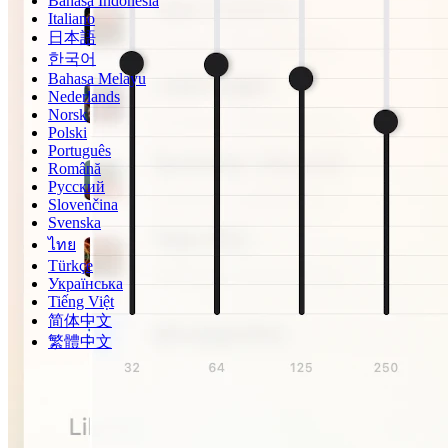
Bahasa Indonesia
Italiano
日本語
한국어
Bahasa Melayu
Nederlands
Norsk
Polski
Português
Română
Русский
Slovenčina
Svenska
ไทย
Türkçe
Українська
Tiếng Việt
简体中文
繁體中文