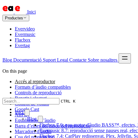
Inici
Productes
Evervideo
Evermusic
Flacbox
Evertag
Blog
Documentació
Suport
Legal
Contacte
Sobre nosaltres
On this page
Accés al reproductor
Formats d’àudio compatibles
Controls de reproducció
Repetir i aleatori
CTRL K
Control de volum
Google Cast
Inici
AirPlay
Blog
Equalitzador d’àudio
Flacbox 7.6: nou motor d'àudio BASS™, efectes, D
Barra d’eines del mode del reproductor
Evermusic 8.7: reproducció sense pauses real, efec
Marcadors d’àudio
Flacbox 7.4: CarPlay redissenyat, Plex, Jellyfin, 
Cua del reproductor