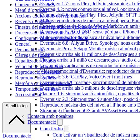
Evervideo 1.7: nous Plex, Jellyfin, streaming al nú
Comentaris / Lletres
Evertag 4.2: noves connexions al núvol, opcions de 
Menú d’opcions
Evermusic 8.6: nou CarPlay, Plex, Jellyfin, SFTP i 
Accions addicionals del reproductor
Millors reproductors de música al núvol per a iPho
Recents i Preferits
Exporta articles de blog de Wix a Markdown am
Finestra del mini reproductor (exclusiu de Mac)
Reprodueix FLAC i DSD sense pèrdua a iPhone 
Dreceres de teclat (exclusiu de Mac)
Millor reproductor de música al núvol per a iPhone
Configuració del reproductor d’àudio
Evermusic 6.8: Aliyun Drive, Synology, nous estils 
General
Evermusic Pro a Setapp Mobile: música al núvol p
Personalització
Evermusic arriba als 11 milions de descàrregues a 
Càrrega de fitxers
Flacbox arriba a 1 milió de descàrregues: àudio d'a
Equalitzador d’àudio
Les 5 millors aplicacions de reproductor de música
Velocitat de reproducció
Vídeo promocional d'Evermusic: reproductor de m
Reproducció crossfade
Evermusic 3.6: CarPlay, VoiceOver i molt més
Reproducció gapless
Evermusic 3.1: Crossfade, sincronització de bibliot
Memòria cau de reproducció
Evermusic arriba als 3 milions de descàrregues: vi
Temporitzador de son
Flacbox 1.6: sincronització automàtica, equalitza
Accessibilitat
Evermusic 2.3: Sincronització automàtica, posició 
Reprodueix música des del núvol a l'iPhone amb 
Scroll to top
Streaming d'àudio en iOS amb AVAssetResourceL
Contacta amb nosaltres
Documentació
Com fer-ho
Com activar un visualitzador de música ment
Documentació