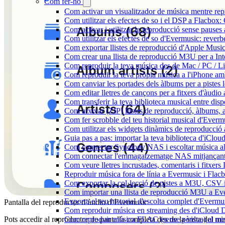
Com fer-ho
Com activar un visualitzador de música mentre repr
Com utilitzar els efectes de so i el DSP a Flacbo
Com activar i utilitzar la reproducció sense pause
Com utilitzar els efectes de so d'Evermusic: reverb
Com exportar llistes de reproducció d'Apple Music
Com crear una llista de reproducció M3U per a In
Com reproduir la teva música des de Mac / PC / L
Com reproduir la teva pròpia música a l'iPhone a
Com canviar les portades dels àlbums per a pistes lo
Com editar lletres de cançons per a fitxers d'àud
Com transferir la teva biblioteca musical entre dis
Com arxivar (ZIP) llistes de reproducció, àlbums, ar
Com fer scrobble del teu historial musical d'Everm
Com utilitzar els widgets dinàmics de reproducció 
Guia pas a pas: importar la teva biblioteca d'iClo
Com connectar Synology NAS i escoltar música a
Com connectar l'emmagatzematge NAS mitjançant 
Com veure lletres incrustades, comentaris i fitxer
Reproduir música fora de línia a Evermusic i Flacbo
Com exportar la col·lecció de pistes a M3U, CSV
Com importar una llista de reproducció M3U a Ev
Exporta el teu historial d'escolta complet d'Evermu
Pantalla del reproductor d’àudio d’Evermusic
Com reproduir música en streaming des d'iCloud 
Pots accedir al reproductor de pantalla completa des de la vista del mi
Com reproduir música FLAC (sense pèrdua) al m