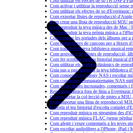
Com utilitzar els efectes de so i el DSP a 
Com activar i utilitzar la reproducció sense
Com utilitzar els efectes de so d'Evermusic: 
Com exportar llistes de reproducció d'Apple
Com crear una llista de reproducció M3U pe
Com reproduir la teva música des de Mac / 
Com reproduir la teva pròpia música a l'iP
Com canviar les portades dels àlbums per a pi
Com editar lletres de cançons per a fitxers
Com transferir la teva biblioteca musical ent
Com arxivar (ZIP) llistes de reproducció, àlbu
Com fer scrobble del teu historial musical 
Com utilitzar els widgets dinàmics de repro
Guia pas a pas: importar la teva biblioteca 
Com connectar Synology NAS i escoltar mús
Com connectar l'emmagatzematge NAS mitja
Com veure lletres incrustades, comentaris i 
Reproduir música fora de línia a Evermusic i 
Com exportar la col·lecció de pistes a M3
Com importar una llista de reproducció M3
Exporta el teu historial d'escolta complet d
Com reproduir música en streaming des d'i
Com reproduir música FLAC (sense pèrdua)
Com afegir i veure comentaris a les teves p
Com escoltar audiolibres a l'iPhone, iPad 