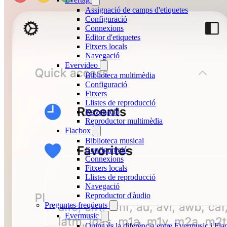
Assignació de camps d'etiquetes
Configuració
Connexions
Editor d'etiquetes
Fitxers locals
Navegació
Evervideo
Biblioteca multimèdia
Configuració
Fitxers
Llistes de reproducció
Navegació
Reproductor multimèdia
Flacbox
Biblioteca musical
Configuració
Connexions
Fitxers locals
Llistes de reproducció
Navegació
Reproductor d'àudio
Preguntes freqüents
Evermusic
Quina és la diferència entre Evermusic i Fl