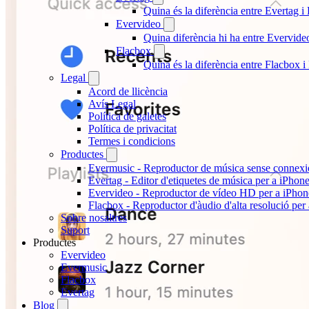
Quina és la diferència entre Evertag 
Evervideo
Quina diferència hi ha entre Evervid
Flacbox
Quina és la diferència entre Flacbox
Legal
Acord de llicència
Avís Legal
Política de galetes
Política de privacitat
Termes i condicions
Productes
Evermusic - Reproductor de música sense connexi
Evertag - Editor d'etiquetes de música per a iPhon
Evervideo - Reproductor de vídeo HD per a iPhon
Flacbox - Reproductor d'àudio d'alta resolució per
Sobre nosaltres
Suport
Productes
Evervideo
Evermusic
Flacbox
Evertag
Blog