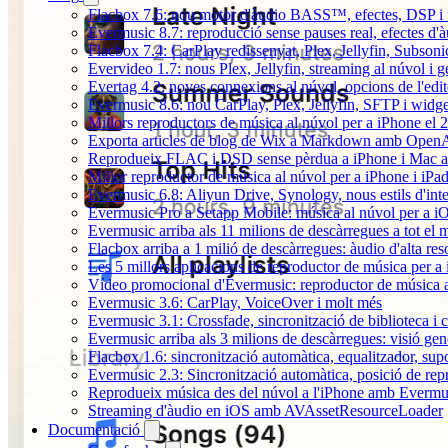
Flacbox 7.6: nou motor d'àudio BASS™, efectes, DSP i u
Evermusic 8.7: reproducció sense pauses real, efectes d'à
Flacbox 7.4: CarPlay redissenyat, Plex, Jellyfin, Subson
Evervideo 1.7: nous Plex, Jellyfin, streaming al núvol i 
Evertag 4.2: noves connexions al núvol, opcions de l'edit
Evermusic 8.6: nou CarPlay, Plex, Jellyfin, SFTP i widget
Millors reproductors de música al núvol per a iPhone el 
Exporta articles de blog de Wix a Markdown amb Open
Reprodueix FLAC i DSD sense pèrdua a iPhone i Mac 
Millor reproductor de música al núvol per a iPhone i iPa
Evermusic 6.8: Aliyun Drive, Synology, nous estils d'inte
Evermusic Pro a Setapp Mobile: música al núvol per a i
Evermusic arriba als 11 milions de descàrregues a tot el
Flacbox arriba a 1 milió de descàrregues: àudio d'alta res
Les 5 millors aplicacions de reproductor de música per a
Vídeo promocional d'Evermusic: reproductor de música 
Evermusic 3.6: CarPlay, VoiceOver i molt més
Evermusic 3.1: Crossfade, sincronització de biblioteca i 
Evermusic arriba als 3 milions de descàrregues: visió gen
Flacbox 1.6: sincronització automàtica, equalitzador, s
Evermusic 2.3: Sincronització automàtica, posició de repr
Reprodueix música des del núvol a l'iPhone amb Evermu
Streaming d'àudio en iOS amb AVAssetResourceLoader
Documentació