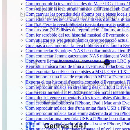
Com reproduir la teva música des de Mac / PC / Linux /
Com reproduir la teva pròpia música a l'iPhone amb Car
Com canviar les portades dels àlbums per a pistes locals a 
Com editar lletres de cançons per a fitxers d'àudio a i
Com transferir la teva biblioteca musical entre dispositiu
Com arxivar (ZIP) llistes de reproducció, àlbums, artistes 
Com fer scrobble del teu historial musical d'Evermusic o
Com utilitzar els widgets dinàmics de reproducció actual
Guia pas a pas: importar la teva biblioteca d'iCloud a Ev
Com connectar Synology NAS i escoltar música al teu 
Com connectar l'emmagatzematge NAS mitjançant WebDA
Com veure lletres incrustades, comentaris i fitxers LRC 
Reproduir música fora de línia a Evermusic i Flacbox: Desc
Com exportar la col·lecció de pistes a M3U, CSV i TXT
Com importar una llista de reproducció M3U a Evermusi
Exporta el teu historial d'escolta complet d'Evermusic i 
Com reproduir música en streaming des d'iCloud Drive 
Com reproduir música FLAC (sense pèrdua) al meu iPh
Com afegir i veure comentaris a les teves pistes d'àudio
Com escoltar audiolibres a l'iPhone, iPad i Mac amb Ev
Com reproduir música des d'una unitat flash USB a l'i
Com reproduir música local emmagatzemada al teu iPho
Com connectar una memòria USB a l'iPhone i escoltar músi
Com utilitzar l'equalitzador d'àudio al vostre iPhone, i
Com pujar fitxers a l'emmagatzematge al núvol i connect