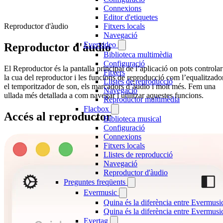
Connexions
Editor d'etiquetes
Reproductor d'àudio
Fitxers locals
Navegació
Evervideo
Reproductor d'àudio
Biblioteca multimèdia
Configuració
El Reproductor és la pantalla principal de l’aplicació on pots controlar
Fitxers
la cua del reproductor i les funcions de reproducció com l’equalitzador
Llistes de reproducció
el temporitzador de son, els marcadors d’àudio i molt més. Fem una
Navegació
ullada més detallada a com navegar i utilitzar aquestes funcions.
Reproductor multimèdia
Flacbox
Accés al reproductor
Biblioteca musical
Configuració
Connexions
Fitxers locals
Llistes de reproducció
Navegació
Reproductor d'àudio
Preguntes freqüents
Evermusic
Quina és la diferència entre Evermusi
Quina és la diferència entre Evermus
Evertag