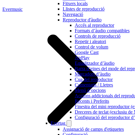
Fitxers locals
Llistes de reproducció
Evermusic
Navegació
Reproductor d'àudio
Accés al reproductor
Formats d’àudio compatibles
Controls de reproducció
Repetir i aleatori
Control de volum
Google Cast
AirPlay
Equalitzador d’àudio
Barra d’eines del mode del rep
Marcadors d’àudio
Cua del reproductor
Comentaris / Lletres
Menú d’opcions
Accions addicionals del reprod
Recents i Preferits
Finestra del mini reproductor (
Dreceres de teclat (exclusiu de
Configuració del reproductor d
Evertag
Assignació de camps d'etiquetes
Configuració