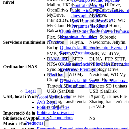
To, tempo i àudio espacial
núvol
Mail.ru, HiDrive,
Mail.ru, HiDrive,
Control de sortida
OpenDrive, Put.io,
OpenDrive, Put.io,
Connexions (les mateixes en to
MyDrive,
MyDrive,
dues aplicacions)
InfiniCLOUD, WD
InfiniCLOUD, WD
Què hauries d’escollir?
My Cloud Home,
My Cloud Home,
Preguntes freqüents
Baidu Cloud i més
Baidu Cloud i més
Quina és la diferència entre Evermusic
Evermusic Premium
Plex, Subsonic,
Plex, Subsonic,
Evertag
Servidors multimèdia
Navidrome, Jellyfin,
Navidrome, Jellyfin,
Emby
Emby
Quina és la diferència entre Evertag i
Evertag Premium
SMB, WebDAV,
SMB, WebDAV,
Evervideo
DLNA, FTP, SFTP,
DLNA, FTP, SFTP,
NFS; QNAP natiu,
NFS; QNAP natiu,
Quina diferència hi ha entre Evervideo
Ordinador i NAS
Synology Drive,
Synology Drive,
Evervideo Premium?
Nextcloud, WD My
Nextcloud, WD My
Flacbox
Cloud Home
Cloud Home
Quina és la diferència entre Flacbox i
Flacbox Premium?
Targetes SD i unitats
Targetes SD i unitats
USB (SanDisk
USB (SanDisk
Legal
USB, local i Wi-Fi
iXpand), iTunes File
iXpand), iTunes File
Acord de llicència
Sharing, transferència
Sharing, transferència
Avís Legal
per Wi-Fi
per Wi-Fi
Política de galetes
Política de privacitat
Importació de la
Termes i condicions
biblioteca d’Apple
Sí
No
Productes
Music / iTunes
Evermusic - Reproductor de música sense connexi