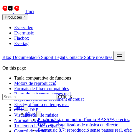
Inici
Productes
Evervideo
Evermusic
Flacbox
Evertag
Blog
Documentació
Suport
Legal
Contacte
Sobre nosaltres
On this page
Taula comparativa de funcions
Motors de reproducció
Formats de fitxer compatibles
Reproducció sense pauses real
CTRL K
Reproducció amb esvaïment encreuat
Efectes d’àudio en temps real
Inici
Cadena DSP
Blog
Visualitzador de música
Flacbox 7.6: nou motor d'àudio BASS™, efectes,
Normalització de volum
DSP i un visualitzador de música en directe
To, tempo i àudio espacial
Evermusic 8.7: reproducció sense pauses real, efec
Control de sortida