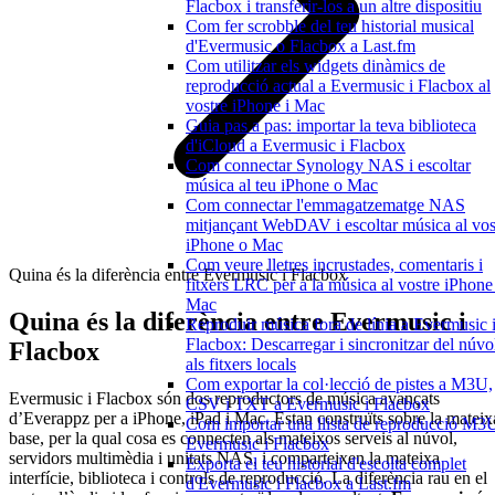
Flacbox i transferir-los a un altre dispositiu
Com fer scrobble del teu historial musical
d'Evermusic o Flacbox a Last.fm
Com utilitzar els widgets dinàmics de
reproducció actual a Evermusic i Flacbox al
vostre iPhone i Mac
Guia pas a pas: importar la teva biblioteca
d'iCloud a Evermusic i Flacbox
Com connectar Synology NAS i escoltar
música al teu iPhone o Mac
Com connectar l'emmagatzematge NAS
mitjançant WebDAV i escoltar música al vos
iPhone o Mac
Com veure lletres incrustades, comentaris i
Quina és la diferència entre Evermusic i Flacbox
fitxers LRC per a la música al vostre iPhone
Mac
Quina és la diferència entre Evermusic i
Reproduir música fora de línia a Evermusic 
Flacbox: Descarregar i sincronitzar del núvo
Flacbox
als fitxers locals
Com exportar la col·lecció de pistes a M3U,
Evermusic i Flacbox són dos reproductors de música avançats
CSV i TXT a Evermusic i Flacbox
d’Everappz per a iPhone, iPad i Mac. Estan construïts sobre la mateix
Com importar una llista de reproducció M3
base, per la qual cosa es connecten als mateixos serveis al núvol,
Evermusic i Flacbox
servidors multimèdia i unitats NAS, i comparteixen la mateixa
Exporta el teu historial d'escolta complet
interfície, biblioteca i controls de reproducció. La diferència rau en el
d'Evermusic i Flacbox a Last.fm