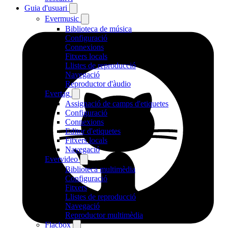
Guia d'usuari
Evermusic
Biblioteca de música
Configuració
Connexions
Fitxers locals
Llistes de reproducció
Navegació
Reproductor d'àudio
Evertag
Assignació de camps d'etiquetes
Configuració
Connexions
Editor d'etiquetes
Fitxers locals
Navegació
Evervideo
Biblioteca multimèdia
Configuració
Fitxers
Llistes de reproducció
Navegació
Reproductor multimèdia
Flacbox