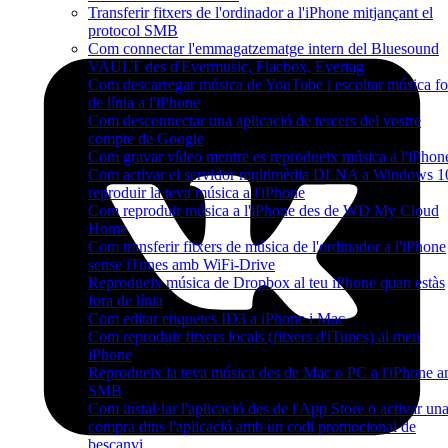
Transferir fitxers de l'ordinador a l'iPhone mitjançant el
protocol SMB
Com connectar l'emmagatzematge intern del Bluesound
VAULT des d'Evermusic, Flacbox, Evertag
Com descarregar música de YouTube i escoltar música fo
de línia a l'iPhone
Com desconnectar una aplicació de tercers del vostre
compte de Google
Com gravar vídeo mentre es reprodueix música a l'iPhon
Com activar el servidor multimèdia DLNA a Windows 10
reproduir la teva música a l'iPhone
Com reproduir música a l'iPhone des de WD My Cloud
Home
Com transferir fitxers de música de l'ordinador a l'iPhone
sense iTunes amb WiFi-Drive
Reprodueix música de Dropbox al teu iPhone quan estàs
fora de línia
Com editar etiquetes ID3 a iPhone i Mac
Com reproduir fitxers locals (fitxers d'iTunes) al meu
iPhone
Reprodueix la teva música des de Mac o PC a l'iPhone 
SMB
Com instal·lar l'aplicació des de l'App Store o activar un
compra dins l'aplicació amb un codi promocional de
bescanvi