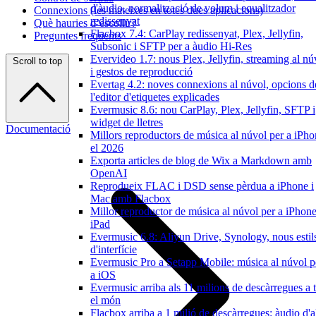
d'àudio, normalització de volum i equalitzador
Connexions (les mateixes en totes dues aplicacions)
redissenyat
Què hauries d’escollir?
Flacbox 7.4: CarPlay redissenyat, Plex, Jellyfin,
Preguntes freqüents
Subsonic i SFTP per a àudio Hi-Res
Evervideo 1.7: nous Plex, Jellyfin, streaming al nú
Scroll to top
i gestos de reproducció
Evertag 4.2: noves connexions al núvol, opcions d
l'editor d'etiquetes explicades
Evermusic 8.6: nou CarPlay, Plex, Jellyfin, SFTP i
widget de lletres
Documentació
Millors reproductors de música al núvol per a iPh
el 2026
Exporta articles de blog de Wix a Markdown amb
OpenAI
Reprodueix FLAC i DSD sense pèrdua a iPhone i
Mac amb Flacbox
Millor reproductor de música al núvol per a iPhone
iPad
Evermusic 6.8: Aliyun Drive, Synology, nous estil
d'interfície
Evermusic Pro a Setapp Mobile: música al núvol p
a iOS
Evermusic arriba als 11 milions de descàrregues a t
el món
Flacbox arriba a 1 milió de descàrregues: àudio d'a