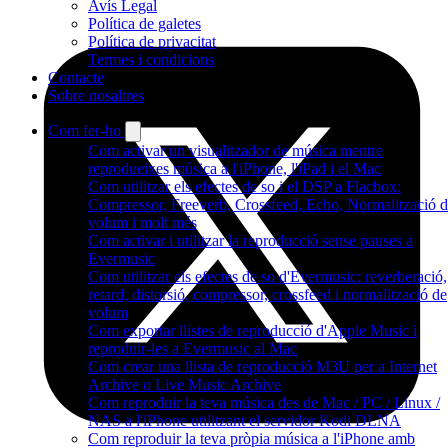
Avís Legal
Política de galetes
Política de privacitat
Termes i condicions
Contacte
Sobre nosaltres
Com fer-ho
Com activar un visualitzador de música mentre
reprodueixes música a l'iPhone, l'iPad i el Mac
Com utilitzar els efectes de so i el DSP a Flacbox:
Compressor, Freeverb, Crossfeed, Echo, Normalització 
volum i molt més
Com activar i utilitzar la reproducció sense pauses a
Evermusic
Com utilitzar els efectes de so d'Evermusic: reverberació,
retard, distorsió, compressor, crossfeed i normalització de
volum
Com exportar llistes de reproducció d'Apple Music i
reproduir-les a Evermusic al Mac
Com crear una llista de reproducció M3U per a Internet
Archive o Live Music Archive
Com reproduir la teva música des de Mac / PC / Linux /
NAS a l'iPhone utilitzant el servidor Kodi DLNA
Com reproduir la teva pròpia música a l'iPhone amb