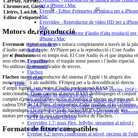
CarPlay, AirPlay,
per a iPhone i Mac
Chromecast, Ginys,
Sí
Sí
Evertag - Editor d'etiquetes de música per a iPhone
Lletres, Last.fm,
Mac
Editor d’etiquetes
Evervideo - Reproductor de vídeo HD per a iPhon
Mac
Motors de reproducció
Flacbox - Reproductor d'àudio d'alta resolució per 
iPhone i Mac
Sobre nosaltres
Evermusic
reprodueix la teva música completament a través de la pil
Suport
d’àudio nativa d’Apple: AVPlayer per a la reproducció i Core Audio
Productes
per al processament en temps real. El Core Audio és el que impulsa el
Evervideo
seus efectes, l’equalitzador, el traspàs sense pauses i l’àudio espacial.
Evermusic
No utilitza cap descodificador de tercers.
Flacbox
Flacbox
manté el reproductor del sistema d’Apple i hi afegeix dos
Evertag
motors més per als audiòfils: FFmpeg per a la descodificació directa
Blog
d’ampli format, i un motor d’àudio professional BASS™
Flacbox 7.6: nou motor d'àudio BASS™, efectes, DSP i
seleccionable. Quan canvies al motor BASS desbloqueges el conjunt
visualitzador de música en directe
complet d’eines audiòfiles, inclòs el bastidor d’efectes en temps real, l
Evermusic 8.7: reproducció sense pauses real, efectes
cadena DSP de 14 filtres, el remostreig d’alta qualitat, el to i el tempo
d'àudio, normalització de volum i equalitzador redissenya
independents, i la reproducció de tracker/MOD. Disposar de tres
Flacbox 7.4: CarPlay redissenyat, Plex, Jellyfin, Subsonic
motors per escollir és una capacitat exclusiva de Flacbox.
SFTP per a àudio Hi-Res
Evervideo 1.7: nous Plex, Jellyfin, streaming al núvol i
Formats de fitxer compatibles
gestos de reproducció
Evertag 4.2: noves connexions al núvol, opcions de l'edit