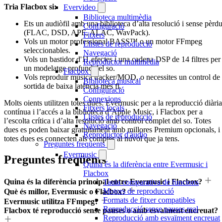
Tria Flacbox si:
Evervideo
Biblioteca multimèdia
Ets un audiòfil amb una biblioteca d’alta resolució i sense pèrd
Configuració
(FLAC, DSD, APE, ALAC, WavPack).
Fitxers
Vols un motor professional BASS™ o un motor FFmpeg
Llistes de reproducció
seleccionables.
Navegació
Vols un bastidor d'11 efectes i una cadena DSP de 14 filtres per
Reproductor multimèdia
un modelatge profund del so.
Flacbox
Vols reproduir música tracker/MOD, o necessites un control de
Biblioteca musical
sortida de baixa latència més fi.
Configuració
Connexions
Molts oients utilitzen totes dues: Evermusic per a la reproducció diària
Fitxers locals
contínua i l’accés a la biblioteca d’Apple Music, i Flacbox per a
Llistes de reproducció
l’escolta crítica i d’alta resolució amb control complet del so. Totes
Navegació
dues es poden baixar gratuïtament amb millores Premium opcionals, i
Reproductor d'àudio
totes dues es connecten als comptes al núvol que ja tens.
Preguntes freqüents
Evermusic
Preguntes freqüents
Quina és la diferència entre Evermusic i
Flacbox
Quina és la diferència principal entre Evermusic i Flacbox?
Taula comparativa de funcions
Motors de reproducció
Què és millor, Evermusic o Flacbox?
Formats de fitxer compatibles
Evermusic utilitza FFmpeg?
Reproducció sense pauses real
Flacbox té reproducció sense pauses o amb esvaïment encreuat?
Reproducció amb esvaïment encreuat