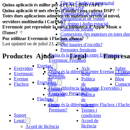
Efectes d’àudio en temps real
Quina aplicació és millor per a FLAC, DSD i APE?
Cadena DSP
Quina aplicació té més efectes d’àudio i una cadena DSP?
Visualitzador de música
Totes dues aplicacions admeten els mateixos serveis al núvol,
Normalització de volum
servidors multimèdia i CarPlay?
To, tempo i àudio espacial
Evermusic pot reproduir la meva biblioteca d’Apple Music o
Control de sortida
iTunes?
Connexions (les mateixes en totes due
Puc utilitzar Evermusic i Flacbox alhora?
aplicacions)
Last updated on
de juliol 23, 2026
Què hauries d’escollir?
Preguntes freqüents
Productes
Ajuda
Legal
Empresa
Quina és la diferència entre Evermusic i
Evermusic Premium
Evertag
Evervideo
FAQ
Avís
Sobre
Quina és la diferència entre Evertag i Everta
Evermusic
Com fer-
legal
nosaltre
Premium
Evertag
ho
Política
Blog
Evervideo
Flacbox
Guia
de
Contact
Quina diferència hi ha entre Evervideo i
d'usuari
privacitat
Evervideo Premium?
Contactar
Política
Flacbox
amb
de
Quina és la diferència entre Flacbox i Flacb
suport
galetes
Premium?
Termes i
Suport
condicions
Legal
Acord de
llicència
Acord de llicència