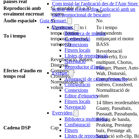
pauses real
Com instal·lar l'aplicació des de l'App Store
Reproducció amb
Sí, ajustable d'1 a 30
activar una compra dins l'aplicació amb un
No
esvaïment encreuat
segons
codi promocional de bescanvi
Àudio espacial
Sí
No
Guia d'usuari
Evermusic
Algorismes de to i
To i tempo
temps (domini
independents
Biblioteca de música
To i tempo
temporal, espectral,
mitjançant el motor
Configuració
varispeed)
BASS
Connexions
Fitxers locals
Reverberació
Llistes de reproducció
(Freeverb), Eco
Reverberació, Retard,
Navegació
multipunt, Chorus,
Distorsió,
Reproductor d'àudio
Flanger, Phaser, Auto
Efectes d’àudio en
Compressor,
Evertag
Wah, Distorsió,
temps real
Crossfeed,
Compressor, Rotació
Assignació de camps d'etiquetes
Normalització de
estèreo, Crossfeed,
Configuració
volum
Normalització de
Connexions
volum
Editor d'etiquetes
Fitxers locals
14 filtres reordenables
Navegació
Guany, Passabaix,
Evervideo
Passaalt, Passabanda,
Biblioteca multimèdia
Rebuig de banda,
Configuració
Peaking, Prestatge
Cadena DSP
Cap
Fitxers
baix, Prestatge alt,
Llistes de reproducció
Saturació soft-clip, Bi