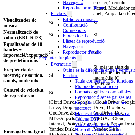
Navegació
crusher, Trèmolo,
Reproductor multimèdia
Retard, Modulador e
anell, Amplada estère
Flacbox
Biblioteca musical
Visualitzador de
Sí
Sí
Configuració
música
Connexions
Normalització de
Sí
Sí
Fitxers locals
volum (EBU R128)
Llistes de reproducció
Equalitzador de 10
Navegació
bandes +
Reproductor d'àudio
Sí
Sí
importació/exportació
Preguntes freqüents
de predefinicions
Evermusic
Sí, més un ajust de
Freqüència de
Quina és la diferència entre Evermusic
durada de memòria
mostreig de sortida,
Sí
Flacbox
intermèdia IO
canals, mode mixt
Taula comparativa de funcions
preferida
Motors de reproducció
Control de velocitat
Formats de fitxer compatibles
Sí
Sí
de reproducció
Reproducció sense pauses real
iCloud Drive, Google
iCloud Drive, Google
Reproducció amb esvaïment
Drive, Dropbox,
Drive, Dropbox,
encreuat
OneDrive, Box,
OneDrive, Box,
Efectes d’àudio en temps real
MEGA, pCloud,
MEGA, pCloud,
Cadena DSP
Internxt, Proton Drive,
Internxt, Proton Drive
Visualitzador de música
Yandex Disk,
Yandex Disk,
Normalització de volum
Emmagatzematge al
MediaFire, Cloud
MediaFire, Cloud