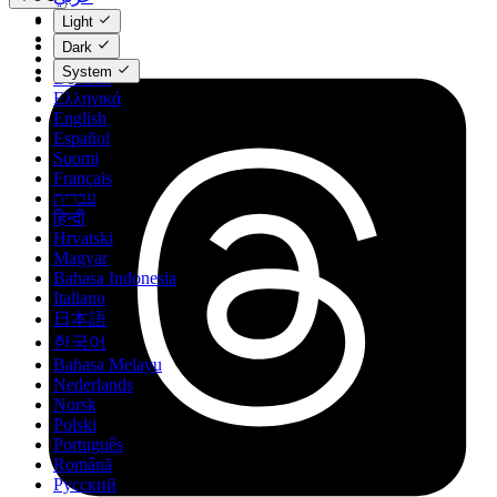
Català
Light
Čeština
Dark
Dansk
System
Deutsch
Ελληνικά
English
Español
Suomi
Français
עברית
हिन्दी
Hrvatski
Magyar
Bahasa Indonesia
Italiano
日本語
한국어
Bahasa Melayu
Nederlands
Norsk
Polski
Português
Română
Русский