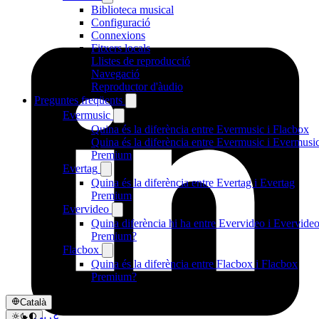
Biblioteca musical
Configuració
Connexions
Fitxers locals
Llistes de reproducció
Navegació
Reproductor d'àudio
Preguntes freqüents
Evermusic
Quina és la diferència entre Evermusic i Flacbox
Quina és la diferència entre Evermusic i Evermusi
Premium
Evertag
Quina és la diferència entre Evertag i Evertag
Premium
Evervideo
Quina diferència hi ha entre Evervideo i Evervide
Premium?
Flacbox
Quina és la diferència entre Flacbox i Flacbox
Premium?
Català
عربي