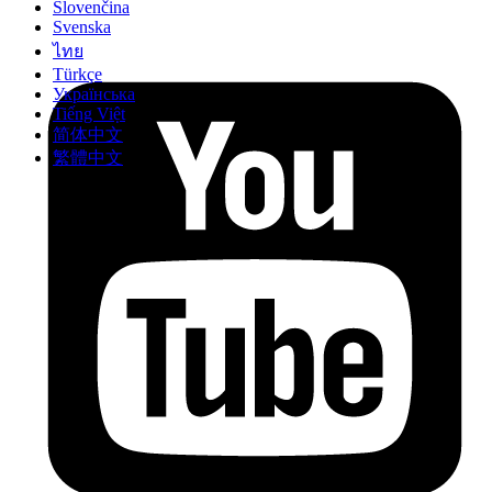
Slovenčina
Svenska
ไทย
Türkçe
Українська
Tiếng Việt
简体中文
繁體中文