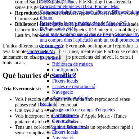
estàs fora de línia
com el SanDisk iXpand, iTunes File Sharing i transferència
Com editar etiquetes ID3 a iPhone i Mac
sense fils per Wi-Fi.
Com reproduir fitxers locals (fitxers d'iTunes) al m
Reproducció remota i cotxes:
Apple CarPlay, AirPlay i Goog
iPhone
Chromecast.
Reprodueix la teva música des de Mac o PC a
Biblioteca i eines:
ginys de la pantalla d’inici, lletres incrustade
l'iPhone amb SMB
i sincronitzades, un editor d’etiquetes ID3 integrat, scrobbling d
Com instal·lar l'aplicació des de l'App Store o acti
Last.fm, baixades fora de línia i un gestor de fitxers complet.
una compra dins l'aplicació amb un codi promocio
de bescanvi
L’única diferència de connexió: Evermusic pot importar i reproduir la
teva biblioteca d’Apple Music / iTunes, mentre que Flacbox se centra
Guia d'usuari
únicament en els teus propis fitxers procedents del núvol, la xarxa i
Evermusic
fonts locals.
Biblioteca de música
Configuració
Què hauries d’escollir?
Connexions
Fitxers locals
Llistes de reproducció
Tria Evermusic si:
Navegació
Reproductor d'àudio
Vols l’escolta quotidiana més fluida amb reproducció sense
Evertag
pauses real i esvaïment encreuat.
Assignació de camps d'etiquetes
Utilitzes àudio espacial.
Configuració
Vols incorporar la teva biblioteca d’Apple Music / iTunes
Connexions
juntament amb els fitxers al núvol.
Editor d'etiquetes
Tens una col·lecció gran i mixta i vols un reproductor ràpid i
Fitxers locals
sense complicacions.
Navegació