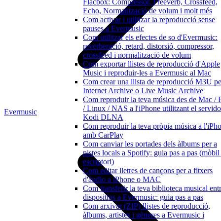
Flacbox: Compressor, Freeverb, Crossfeed,
Echo, Normalització de volum i molt més
Com activar i utilitzar la reproducció sense
pauses a Evermusic
Com utilitzar els efectes de so d'Evermusic:
reverberació, retard, distorsió, compressor,
crossfeed i normalització de volum
Com exportar llistes de reproducció d'Apple
Music i reproduir-les a Evermusic al Mac
Com crear una llista de reproducció M3U pe
Internet Archive o Live Music Archive
Com reproduir la teva música des de Mac /
/ Linux / NAS a l'iPhone utilitzant el servido
Evermusic
Kodi DLNA
Com reproduir la teva pròpia música a l'iPh
amb CarPlay
Com canviar les portades dels àlbums per a
pistes locals a Spotify: guia pas a pas (mòbil 
escriptori)
Com editar lletres de cançons per a fitxers
d'àudio a iPhone o MAC
Com transferir la teva biblioteca musical ent
dispositius a Evermusic: guia pas a pas
Com arxivar (ZIP) llistes de reproducció,
àlbums, artistes i gèneres a Evermusic i