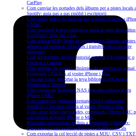
CarPlay
Com canviar les portades dels àlbums per a pistes locals 
Spotify: guia pas a pas (mòbil i escriptori)
Com editar lletres de cançons per a fitxers d'àudio a iPho
o MAC
Com transferir la teva biblioteca musical entre dispositius
Evermusic: guia pas a pas
Com arxivar (ZIP) llistes de reproducció, àlbums, artistes 
gèneres a Evermusic i Flacbox i transferir-los a un altre
dispositiu
Com fer scrobble del teu historial musical d'Evermusic o
Flacbox a Last.fm
Com utilitzar els widgets dinàmics de reproducció actual 
Evermusic i Flacbox al vostre iPhone i Mac
Guia pas a pas: importar la teva biblioteca d'iCloud a
Evermusic i Flacbox
Com connectar Synology NAS i escoltar música al teu
iPhone o Mac
Com connectar l'emmagatzematge NAS mitjançant
WebDAV i escoltar música al vostre iPhone o Mac
Com veure lletres incrustades, comentaris i fitxers LRC p
a la música al vostre iPhone o Mac
Reproduir música fora de línia a Evermusic i Flacbox:
Descarregar i sincronitzar del núvol als fitxers locals
Com exportar la col·lecció de pistes a M3U, CSV i TXT