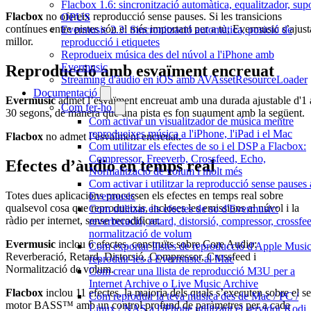
Flacbox 1.6: sincronització automàtica, equalitzador, sup
Flacbox
no ofereix reproducció sense pauses. Si les transicions
OPUS
contínues entre pistes són el més important per a tu, Evermusic s’ajust
Evermusic 2.3: Sincronització automàtica, posició de
millor.
reproducció i etiquetes
Reprodueix música des del núvol a l'iPhone amb
Evermusic
Reproducció amb esvaïment encreuat
Streaming d'àudio en iOS amb AVAssetResourceLoader
Documentació
Evermusic
admet l’esvaïment encreuat amb una durada ajustable d'1 
Com fer-ho
30 segons, de manera que una pista es fon suaument amb la següent.
Com activar un visualitzador de música mentre
reprodueixes música a l'iPhone, l'iPad i el Mac
Flacbox
no admet l’esvaïment encreuat.
Com utilitzar els efectes de so i el DSP a Flacbox:
Compressor, Freeverb, Crossfeed, Echo,
Efectes d’àudio en temps real
Normalització de volum i molt més
Com activar i utilitzar la reproducció sense pauses 
Totes dues aplicacions processen els efectes en temps real sobre
Evermusic
qualsevol cosa que reprodueixis, incloses les emissions al núvol i la
Com utilitzar els efectes de so d'Evermusic:
ràdio per internet, sense recodificar.
reverberació, retard, distorsió, compressor, crossfee
normalització de volum
Evermusic
inclou 6 efectes, construïts sobre Core Audio:
Com exportar llistes de reproducció d'Apple Music
Reverberació, Retard, Distorsió, Compressor, Crossfeed i
reproduir-les a Evermusic al Mac
Normalització de volum.
Com crear una llista de reproducció M3U per a
Internet Archive o Live Music Archive
Flacbox
inclou 11 efectes, la majoria dels quals s’executen sobre el s
Com reproduir la teva música des de Mac / PC /
motor BASS™ amb un control profund de paràmetres per a cada
Linux / NAS a l'iPhone utilitzant el servidor Kodi