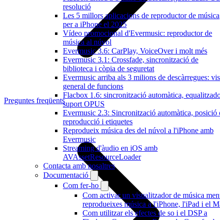
resolució
Les 5 millors aplicacions de reproductor de música
per a iPhone el 2025
Vídeo promocional d'Evermusic: reproductor de
música al núvol
Evermusic 3.6: CarPlay, VoiceOver i molt més
Evermusic 3.1: Crossfade, sincronització de
biblioteca i còpia de seguretat
Evermusic arriba als 3 milions de descàrregues: vis
general de funcions
Flacbox 1.6: sincronització automàtica, equalitzado
Preguntes freqüents
suport OPUS
Evermusic 2.3: Sincronització automàtica, posició
reproducció i etiquetes
Reprodueix música des del núvol a l'iPhone amb
Evermusic
Streaming d'àudio en iOS amb
AVAssetResourceLoader
Contacta amb nosaltres
Documentació
Com fer-ho
Com activar un visualitzador de música men
reprodueixes música a l'iPhone, l'iPad i el 
Com utilitzar els efectes de so i el DSP a