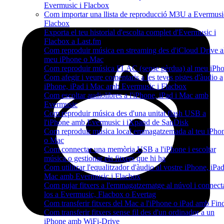
Evermusic i Flacbox
Com importar una llista de reproducció M3U a Evermusi
Flacbox
Exporta el teu historial d'escolta complet d'Evermusic i
Flacbox a Last.fm
Com reproduir música en streaming des d'iCloud Drive a
meu iPhone o Mac
Com reproduir música FLAC (sense pèrdua) al meu iPh
Com afegir i veure comentaris a les teves pistes d'àudio a
iPhone, iPad i Mac amb Evermusic i Flacbox
Com escoltar audiolibres a l'iPhone, iPad i Mac amb
Evermusic
Com reproduir música des d'una unitat flash USB a
l'iPhone amb Evermusic i iXpand de SanDisk
Com reproduir música local emmagatzemada al teu iPho
o Mac
Com connectar una memòria USB a l'iPhone i escoltar
música o gestionar els fitxers que hi ha
Com utilitzar l'equalitzador d'àudio al vostre iPhone, iPa
Mac amb Evermusic i Flacbox
Com pujar fitxers a l'emmagatzematge al núvol i connect
los a Evermusic, Flacbox o Evertag
Com transferir fitxers del Mac a l'iPhone o iPad amb Fin
Com transferir fitxers sense fil des d'un ordinador a un
iPhone amb WiFi-Drive