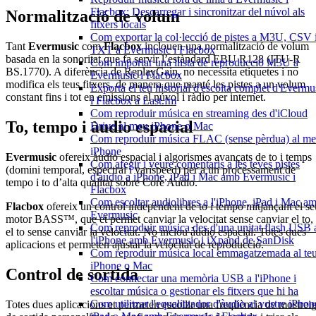
Flacbox: Descarregar i sincronitzar del núvol als
Normalització de volum
fitxers locals
Com exportar la col·lecció de pistes a M3U, CSV 
Tant
Evermusic
com
Flacbox
inclouen una normalització de volum
TXT a Evermusic i Flacbox
basada en la sonoritat que fa servir l’estàndard EBU R128 (ITU-R
Com importar una llista de reproducció M3U a
BS.1770). A diferència de ReplayGain, no necessita etiquetes i no
Evermusic i Flacbox
modifica els teus fitxers, de manera que manté les pistes a un volum
Exporta el teu historial d'escolta complet d'Evermu
constant fins i tot en emissions al núvol i ràdio per internet.
i Flacbox a Last.fm
Com reproduir música en streaming des d'iCloud
To, tempo i àudio espacial
Drive al meu iPhone o Mac
Com reproduir música FLAC (sense pèrdua) al m
iPhone
Evermusic
ofereix àudio espacial i algorismes avançats de to i temps
Com afegir i veure comentaris a les teves pistes
(domini temporal, espectral i varispeed) per a un processament de
d'àudio a iPhone, iPad i Mac amb Evermusic i
tempo i to d’alta qualitat sobre Core Audio.
Flacbox
Com escoltar audiolibres a l'iPhone, iPad i Mac a
Flacbox
ofereix un control independent de to i tempo mitjançant el se
Evermusic
motor BASS™, que et permet canviar la velocitat sense canviar el to,
Com reproduir música des d'una unitat flash USB 
el to sense canviar la velocitat. No inclou àudio espacial. Totes dues
l'iPhone amb Evermusic i iXpand de SanDisk
aplicacions et permeten ajustar la velocitat de reproducció.
Com reproduir música local emmagatzemada al te
iPhone o Mac
Control de sortida
Com connectar una memòria USB a l'iPhone i
escoltar música o gestionar els fitxers que hi ha
Com utilitzar l'equalitzador d'àudio al vostre iPhon
Totes dues aplicacions et permeten escollir una freqüència de mostrei