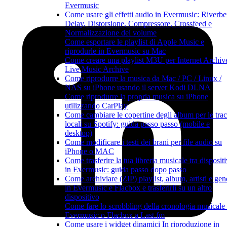
Evermusic
Come usare gli effetti audio in Evermusic: Riverbe
Delay, Distorsione, Compressore, Crossfeed e
Normalizzazione del volume
Come esportare le playlist di Apple Music e
riprodurle in Evermusic su Mac
Come creare una playlist M3U per Internet Archiv
Live Music Archive
Come riprodurre la musica da Mac / PC / Linux /
NAS su iPhone usando il server Kodi DLNA
Come riprodurre la propria musica su iPhone
utilizzando CarPlay
Come cambiare le copertine degli album per le tra
locali su Spotify: guida passo passo (mobile e
desktop)
Come modificare i testi dei brani per file audio su
iPhone o MAC
Come trasferire la tua libreria musicale tra dispositi
in Evermusic: guida passo dopo passo
Come archiviare (ZIP) playlist, album, artisti e gen
in Evermusic e Flacbox e trasferirli su un altro
dispositivo
Come fare lo scrobbling della cronologia musicale
Evermusic o Flacbox a Last.fm
Come usare i widget dinamici In riproduzione in