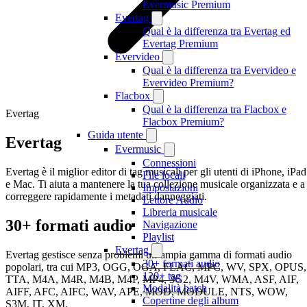
Evermusic Premium
Evertag
Qual è la differenza tra Evertag ed
Evertag Premium
Evervideo
Qual è la differenza tra Evervideo e
Evervideo Premium?
Flacbox
Qual è la differenza tra Flacbox e
Evertag
Flacbox Premium?
Guida utente
Evertag
Evermusic
Connessioni
Evertag è il miglior editor di tag musicali per gli utenti di iPhone, iPad
File locali
e Mac. Ti aiuta a mantenere la tua collezione musicale organizzata e a
Impostazioni
correggere rapidamente i metadati danneggiati.
Lettore Audio
Libreria musicale
30+ formati audio
Navigazione
Playlist
Evertag
Evertag gestisce senza problemi un’ampia gamma di formati audio
30+ formati audio
popolari, tra cui MP3, OGG, OGA, FLAC, MPC, WV, SPX, OPUS,
120+ tag
TTA, M4A, M4R, M4B, M4P, MP4, 3G2, M4V, WMA, ASF, AIF,
Modalità batch
AIFF, AFC, AIFC, WAV, APE, MOD, MODULE, NTS, WOW,
Copertine degli album
S3M, IT, XM.