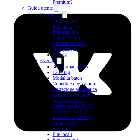
Premium?
Guida utente
Evermusic
Connessioni
File locali
Impostazioni
Lettore Audio
Libreria musicale
Navigazione
Playlist
Evertag
30+ formati audio
120+ tag
Modalità batch
Copertine degli album
Correzione automatica
Integrazione cloud
Gestione dei file
Trasferimento Wi-Fi
Sicurezza dei dati
Iniziare con Evertag
Connessioni
Editor tag
File locali
Impostazioni