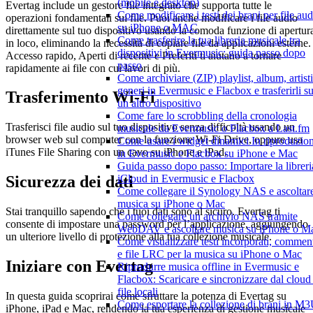
(mobile e desktop)
Evertag include un gestore file integrato che supporta tutte le
Come modificare i testi dei brani per file aud
operazioni fondamentali sui file. Puoi anche modificare i file audio
su iPhone o MAC
direttamente sul tuo dispositivo usando la comoda funzione di apertur
Come trasferire la tua libreria musicale tra
in loco, eliminando la necessità di copiare file da applicazioni esterne.
dispositivi in Evermusic: guida passo dopo
Accesso rapido, Aperti di recente e Preferiti ti aiutano a tornare
passo
rapidamente ai file con cui lavori di più.
Come archiviare (ZIP) playlist, album, artisti
generi in Evermusic e Flacbox e trasferirli s
Trasferimento Wi-Fi
un altro dispositivo
Come fare lo scrobbling della cronologia
Trasferisci file audio sul tuo dispositivo senza difficoltà usando un
musicale da Evermusic o Flacbox a Last.fm
browser web sul computer con la funzione Wi-Fi Drive, oppure usa
Come usare i widget dinamici In riproduzio
iTunes File Sharing con un cavo su iPhone e iPad.
in Evermusic e Flacbox su iPhone e Mac
Guida passo dopo passo: Importare la libreri
iCloud in Evermusic e Flacbox
Sicurezza dei dati
Come collegare il Synology NAS e ascoltar
musica su iPhone o Mac
Stai tranquillo sapendo che i tuoi dati sono al sicuro. Evertag ti
Come collegare un archivio NAS tramite
consente di impostare una password per l’applicazione, aggiungendo
WebDAV e ascoltare musica su iPhone o M
un ulteriore livello di protezione alla tua collezione musicale.
Come visualizzare testi incorporati, commen
e file LRC per la musica su iPhone o Mac
Iniziare con Evertag
Riprodurre musica offline in Evermusic e
Flacbox: Scaricare e sincronizzare dal cloud 
file locali
In questa guida scoprirai come sfruttare la potenza di Evertag su
Come esportare la collezione di brani in M3
iPhone, iPad e Mac, rendendo la tua esperienza di gestione musicale