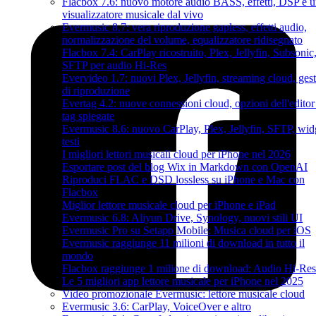
Flacbox 7.6: nuovo motore audio BASS, effetti, DSP e 
visualizzatore musicale dal vivo
Evermusic 8.7: vera riproduzione gapless, effetti audio,
normalizzazione del volume, equalizzatore ridisegnato
Flacbox 7.4: CarPlay ricostruito, Plex, Jellyfin, Subsonic
SFTP per audio Hi-Res
Evervideo 1.7: nuovi Plex, Jellyfin, streaming cloud, gest
di riproduzione
Evertag 4.2: nuove connessioni cloud, opzioni dell'editor
tag spiegate
Evermusic 8.6: nuovo CarPlay, Plex, Jellyfin, SFTP, wid
testi
I migliori lettori musicali cloud per iPhone nel 2026
Esportare post del blog Wix in Markdown con OpenAI
Riproduci FLAC e DSD lossless su iPhone e Mac con
Flacbox
Miglior lettore musicale cloud per iPhone e iPad
Evermusic 6.8: Aliyun Drive, Synology, nuovi stili UI
Evermusic Pro su Setapp Mobile: Musica cloud per iOS
Evermusic raggiunge 11 milioni di download in tutto il
mondo
Flacbox raggiunge 1 milione di download: Audio Hi-Res
Le 5 migliori app lettore musicale per iPhone nel 2025
Video promozionale Evermusic: lettore musicale cloud
Evermusic 3.6: CarPlay, VoiceOver e altro