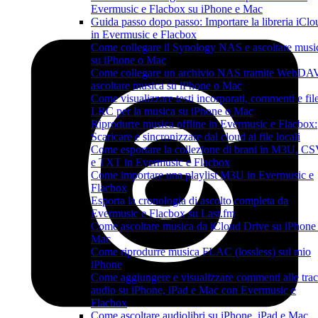
Evermusic e Flacbox su iPhone e Mac
Guida passo dopo passo: Importare la libreria iClo
in Evermusic e Flacbox
Come collegare il Synology NAS e ascoltare musi
su iPhone o Mac
Come collegare un archivio NAS tramite WebDA
ascoltare musica su iPhone o Mac
Come visualizzare testi incorporati, commenti e fil
LRC per la musica su iPhone o Mac
Riprodurre musica offline in Evermusic e Flacbox:
Scaricare e sincronizzare dal cloud ai file locali
Come esportare la collezione di brani in M3U, C
e TXT in Evermusic e Flacbox
Come importare una playlist M3U in Evermusic e
Flacbox
Esporta la cronologia di ascolto completa da
Evermusic e Flacbox su Last.fm
Come ascoltare musica da iCloud Drive su iPhone
Mac
Come riprodurre musica FLAC (lossless) sul mio
iPhone
Come aggiungere e visualizzare commenti alle tra
audio su iPhone, iPad e Mac con Evermusic e
Flacbox
Come ascoltare audiolibri su iPhone, iPad e Mac