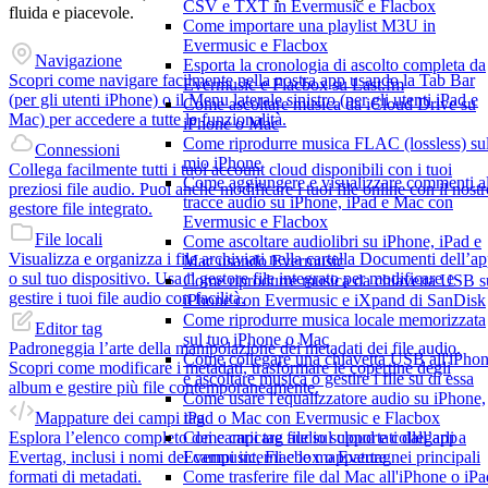
CSV e TXT in Evermusic e Flacbox
fluida e piacevole.
Come importare una playlist M3U in
Evermusic e Flacbox
Navigazione
Esporta la cronologia di ascolto completa da
Scopri come navigare facilmente nella nostra app usando la Tab Bar
Evermusic e Flacbox su Last.fm
(per gli utenti iPhone) o il Menu laterale sinistro (per gli utenti iPad e
Come ascoltare musica da iCloud Drive su
Mac) per accedere a tutte le funzionalità.
iPhone o Mac
Come riprodurre musica FLAC (lossless) su
Connessioni
mio iPhone
Collega facilmente tutti i tuoi account cloud disponibili con i tuoi
Come aggiungere e visualizzare commenti al
preziosi file audio. Puoi anche modificare i tuoi file online con il nost
tracce audio su iPhone, iPad e Mac con
gestore file integrato.
Evermusic e Flacbox
File locali
Come ascoltare audiolibri su iPhone, iPad e
Visualizza e organizza i file archiviati nella cartella Documenti dell’a
Mac usando Evermusic
o sul tuo dispositivo. Usa il gestore file integrato per modificare e
Come riprodurre musica da chiavetta USB s
gestire i tuoi file audio con facilità.
iPhone con Evermusic e iXpand di SanDisk
Come riprodurre musica locale memorizzata
Editor tag
sul tuo iPhone o Mac
Padroneggia l’arte della manipolazione dei metadati dei file audio.
Come collegare una chiavetta USB all'iPho
Scopri come modificare i metadati, trasformare le copertine degli
e ascoltare musica o gestire i file su di essa
album e gestire più file contemporaneamente.
Come usare l'equalizzatore audio su iPhone,
Mappature dei campi tag
iPad o Mac con Evermusic e Flacbox
Esplora l’elenco completo dei campi tag audio supportati dall’app
Come caricare file sul cloud e collegarli a
Evertag, inclusi i nomi dei campi interni e le mappature nei principali
Evermusic, Flacbox o Evertag
formati di metadati.
Come trasferire file dal Mac all'iPhone o iPa