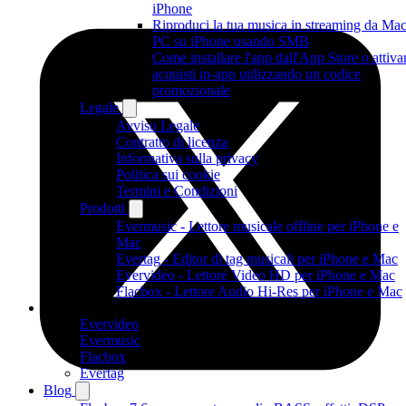
iPhone
Riproduci la tua musica in streaming da Mac
PC su iPhone usando SMB
Come installare l'app dall'App Store o attiva
acquisti in-app utilizzando un codice
promozionale
Legale
Avviso Legale
Contratto di licenza
Informativa sulla privacy
Politica sui cookie
Termini e Condizioni
Prodotti
Evermusic - Lettore musicale offline per iPhone e
Mac
Evertag - Editor di tag musicali per iPhone e Mac
Evervideo - Lettore Video HD per iPhone e Mac
Flacbox - Lettore Audio Hi-Res per iPhone e Mac
Prodotti
Evervideo
Evermusic
Flacbox
Evertag
Blog