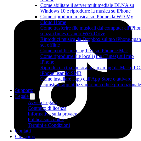
Come abilitare il server multimediale DLNA su
Windows 10 e riprodurre la musica su iPhone
Come riprodurre musica su iPhone da WD My
Cloud Home
Come trasferire file musicali dal computer all'iPho
senza iTunes usando WiFi-Drive
Riproduci musica da Dropbox sul tuo iPhone qua
sei offline
Come modificare i tag ID3 su iPhone e Mac
Come riprodurre file locali (file iTunes) sul mio
iPhone
Riproduci la tua musica in streaming da Mac o PC
iPhone usando SMB
Come installare l'app dall'App Store o attivare
acquisti in-app utilizzando un codice promozionale
Supporto
Legale
Avviso Legale
Contratto di licenza
Informativa sulla privacy
Politica sui cookie
Termini e Condizioni
Contatti
Chi siamo