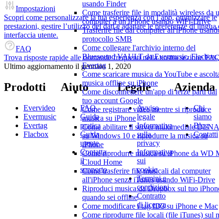
usando Finder
Impostazioni
Come trasferire file in modalità wireless da 
Scopri come personalizzare la tua esperienza con l’app, ottimizzare le
computer a un iPhone usando WiFi-Drive
prestazioni, gestire l’utilizzo dei dati e adattare le preferenze di lingua 
Trasferire file dal computer all'iPhone usando
interfaccia utente.
protocollo SMB
Come collegare l'archivio interno del
FAQ
Bluesound VAULT da Evermusic, Flacbox,
Trova risposte rapide alle domande frequenti nella nostra sezione FA
Evertag
Ultimo aggiornamento il
gennaio 1, 2020
Come scaricare musica da YouTube e ascolt
musica offline su iPhone
Prodotti
Aiuto
Legale
Azienda
Come disconnettere un'app di terze parti dal
tuo account Google
Evervideo
FAQ
Avviso
Chi
Come registrare video mentre si riproduce
Evermusic
Guida
legale
siamo
musica su iPhone
Evertag
pratica
Informativa
Blog
Come abilitare il server multimediale DLN
Flacbox
Guida
sulla
Contatti
su Windows 10 e riprodurre la musica su
utente
privacy
iPhone
Contatta
Informativa
Come riprodurre musica su iPhone da WD
il
sui
Cloud Home
supporto
cookie
Come trasferire file musicali dal computer
Termini e
all'iPhone senza iTunes usando WiFi-Drive
condizioni
Riproduci musica da Dropbox sul tuo iPhon
Contratto
quando sei offline
di licenza
Come modificare i tag ID3 su iPhone e Mac
Come riprodurre file locali (file iTunes) sul 