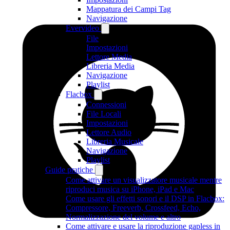
Mappatura dei Campi Tag
Navigazione
Evervideo
File
Impostazioni
Lettore Media
Libreria Media
Navigazione
Playlist
Flacbox
Connessioni
File Locali
Impostazioni
Lettore Audio
Libreria Musicale
Navigazione
Playlist
Guide pratiche
Come attivare un visualizzatore musicale mentre
riproduci musica su iPhone, iPad e Mac
Come usare gli effetti sonori e il DSP in Flacbox:
Compressore, Freeverb, Crossfeed, Echo,
Normalizzazione del volume e altro
Come attivare e usare la riproduzione gapless in