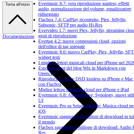
Evermusic 8.7: vera riproduzione gapless, effetti
Torna all'inizio
audio, normalizzazione del volume, equalizzatore
ridisegnato
Flacbox 7.4: CarPlay ricostruito, Plex, Jellyfin,
Subsonic, SFTP per audio Hi-Res
Evervideo 1.7: nuovi Plex, Jellyfin, streaming clou
gesti di riproduzione
Documentazione
Evertag 4.2: nuove connessioni cloud, opzioni
dell'editor di tag spiegate
Evermusic 8.6: nuovo CarPlay, Plex, Jellyfin, SFT
widget testi
I migliori lettori musicali cloud per iPhone nel 202
Esportare post del blog Wix in Markdown con
OpenAI
Riproduci FLAC e DSD lossless su iPhone e Mac
con Flacbox
Miglior lettore musicale cloud per iPhone e iPad
Evermusic 6.8: Aliyun Drive, Synology, nuovi stili
UI
Evermusic Pro su Setapp Mobile: Musica cloud pe
iOS
Evermusic raggiunge 11 milioni di download in tut
il mondo
Flacbox raggiunge 1 milione di download: Audio 
Res