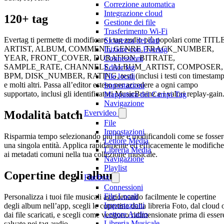
Correzione automatica
Integrazione cloud
120+ tag
Gestione dei file
Trasferimento Wi-Fi
Evertag ti permette di modificare i tag audio più popolari come TITL
Sicurezza dei dati
ARTIST, ALBUM, COMMENT, GENRE, TRACK_NUMBER,
Iniziare con Evertag
YEAR, FRONT_COVER, DURATION, BITRATE,
Connessioni
SAMPLE_RATE, CHANNELS, ALBUM_ARTIST, COMPOSER,
Editor tag
BPM, DISK_NUMBER, RATING, testi (inclusi i testi con timestamp
File locali
e molti altri. Passa all’editor esteso per accedere a ogni campo
Impostazioni
supportato, inclusi gli identificatori MusicBrainz e i valori replay-gain
Mappatura dei Campi Tag
Navigazione
Evervideo
Modalità batch
File
Impostazioni
Risparmia tempo selezionando più file e modificandoli come se fosse
Lettore Media
una singola entità. Applica rapidamente ed efficacemente le modifiche
Libreria Media
ai metadati comuni nella tua collezione musicale.
Navigazione
Playlist
Copertine degli album
Flacbox
Connessioni
File Locali
Personalizza i tuoi file musicali aggiornando facilmente le copertine
Impostazioni
degli album nell’app, scegli le copertine dalla libreria Foto, dal cloud 
Lettore Audio
dai file scaricati, e scegli come vengono ridimensionate prima di esser
Libreria Musicale
salvate nei tag audio.