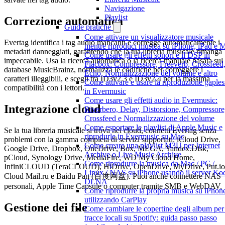
Navigazione
Playlist
Correzione automatica
Guide pratiche
Come attivare un visualizzatore musicale
Evertag identifica i tag audio mancanti e corregge automaticamente i
mentre riproduci musica su iPhone, iPad e 
metadati danneggiati, garantendo che la tua libreria musicale rimanga
Come usare gli effetti sonori e il DSP in
impeccabile. Usa la ricerca automatica o la ricerca manuale basata sul
Flacbox: Compressore, Freeverb, Crossfeed
database MusicBrainz, normalizza le codifiche per correggere i
Echo, Normalizzazione del volume e altro
caratteri illeggibili, e scegli tra ID3v2.3 e ID3v2.4 per la massima
Come attivare e usare la riproduzione gaples
compatibilità con i lettori.
in Evermusic
Come usare gli effetti audio in Evermusic:
Integrazione cloud
Riverbero, Delay, Distorsione, Compressore
Crossfeed e Normalizzazione del volume
Come esportare le playlist di Apple Music e
Se la tua libreria musicale si trova nel cloud, connetti Evertag senza
riprodurle in Evermusic su Mac
problemi con la gamma completa di servizi supportati: iCloud Drive,
Come creare una playlist M3U per Internet
Google Drive, Dropbox, OneDrive, Box, MEGA, Yandex.Disk,
Archive o Live Music Archive
pCloud, Synology Drive, MediaFire, WD My Cloud Home,
Come riprodurre la musica da Mac / PC /
InfiniCLOUD (TeraCLOUD), HiDrive, OpenDrive, MyDrive, Put.io
Linux / NAS su iPhone usando il server Ko
Cloud Mail.ru e Baidu Pan (百度网盘). Puoi anche connettere NAS
DLNA
personali, Apple Time Capsule o computer tramite SMB e WebDAV.
Come riprodurre la propria musica su iPhon
utilizzando CarPlay
Gestione dei file
Come cambiare le copertine degli album per 
tracce locali su Spotify: guida passo passo