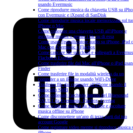
usando Evermusic
Come riprodurre musica da chiavetta USB su iPh
con Evermusic e iXpand di SanDisk
Come riprodurre musica locale memorizzata sul tu
iPhone o Mac
Come collegare una chiavetta USB all'iPhone e
ascoltare musica o gestire i file su di essa
Come usare l'equalizzatore audio su iPhone, iPad 
Mac con Evermusic e Flacbox
Come caricare file sul cloud e collegarli a Evermus
Flacbox o Evertag
Come trasferire file dal Mac all'iPhone o iPad usa
Finder
Come trasferire file in modalità wireless da un
computer a un iPhone usando WiFi-Drive
Trasferire file dal computer all'iPhone usando il
protocollo SMB
Come collegare l'archivio interno del Bluesound
VAULT da Evermusic, Flacbox, Evertag
Come scaricare musica da YouTube e ascoltare
musica offline su iPhone
Come disconnettere un'app di terze parti dal tuo
account Google
Come registrare video mentre si riproduce musica 
iPhone