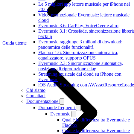
Le 5 migliori app lettore musicale per iPhone nel
2025
Video promozionale Evermusic: lettore musicale
cloud
Evermusic 3.6: CarPlay, VoiceOver e altro
Evermusic 3.1: Crossfade, sincronizzazione libreri
backup
Evermusic raggiunge 3 milioni di download:
Guida utente
panoramica delle funzionalità
Flacbox 1.6: Sincronizzazione automatica,
equalizzatore, supporto OPUS
Evermusic 2.3: Sincronizzazione automatica,
posizione di riproduzione e tag
Streaming musicale dal cloud su iPhone con
Evermusic
iOS Audio Streaming con AVAssetResourceLoade
Chi siamo
Contattaci
Documentazione
Domande frequenti
Evermusic
Qual è la differenza tra Evermusic e
Flacbox
Qual è la differenza tra Evermusic e