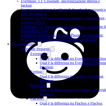
Evermusic 3.1: Crossfade, sincronizzazione libreria e
backup
Evermusic raggiunge 3 milioni di download: panoramica
delle funzionalità
Flacbox 1.6: Sincronizzazione automatica, equalizzatore,
supporto OPUS
Evermusic 2.3: Sincronizzazione automatica, posizione d
riproduzione e tag
Streaming musicale dal cloud su iPhone con Evermusic
iOS Audio Streaming con AVAssetResourceLoader
Documentazione
Domande frequenti
Evermusic
Qual è la differenza tra Evermusic e Flacbo
Qual è la differenza tra Evermusic e Evermu
Premium
Evertag
Qual è la differenza tra Evertag ed Evertag
Premium
Evervideo
Qual è la differenza tra Evervideo e Evervi
Premium?
Flacbox
Qual è la differenza tra Flacbox e Flacbox