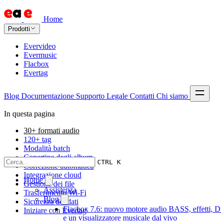
Home
Prodotti
Evervideo
Evermusic
Flacbox
Evertag
Blog
Documentazione
Supporto
Legale
Contatti
Chi siamo
In questa pagina
30+ formati audio
120+ tag
Modalità batch
Copertine degli album
CTRL K
Correzione automatica
Integrazione cloud
Home
Gestione dei file
Assistenza
Trasferimento Wi-Fi
Blog
Sicurezza dei dati
Flacbox 7.6: nuovo motore audio BASS, effetti, 
Iniziare con Evertag
e un visualizzatore musicale dal vivo